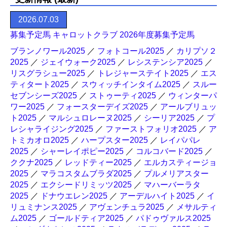
2026.07.03
募集予定馬 キャロットクラブ 2026年度募集予定馬
ブランノワール2025
／
フォトコール2025
／
カリプソ２
2025
／
ジェイウォーク2025
／
レシステンシア2025
／
リスグラシュー2025
／
トレジャーステイト2025
／
エス
ティタート2025
／
スウィッチインタイム2025
／
スルー
セブンシーズ2025
／
ストゥーティ2025
／
ウィンターパ
ワー2025
／
フォースターデイズ2025
／
アールブリュッ
ト2025
／
マルシュロレーヌ2025
／
シーリア2025
／
プ
レシャライジング2025
／
ファーストフォリオ2025
／
ア
トミカオロ2025
／
ハープスター2025
／
レイパパレ
2025
／
シャーレイポピー2025
／
コルコバード2025
／
ククナ2025
／
レッドティー2025
／
エルカスティージョ
2025
／
マラコスタムブラダ2025
／
プルメリアスター
2025
／
エクシードリミッツ2025
／
マハーバーラタ
2025
／
ドナウエレン2025
／
アーデルハイト2025
／
イ
リュミナンス2025
／
アヴェンチュラ2025
／
メサルティ
ム2025
／
ゴールドティア2025
／
パドゥヴァルス2025