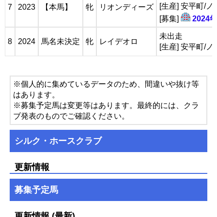
[生産] 安平町/
7
2023
【本馬】
牝
リオンディーズ
[募集]
202
未出走
8
2024
馬名未決定
牝
レイデオロ
[生産] 安平町/
※個人的に集めているデータのため、間違いや抜け等
はあります。
※募集予定馬は変更等はあります。最終的には、クラ
ブ発表のものでご確認ください。
シルク・ホースクラブ
更新情報
募集予定馬
更新情報 (最新)