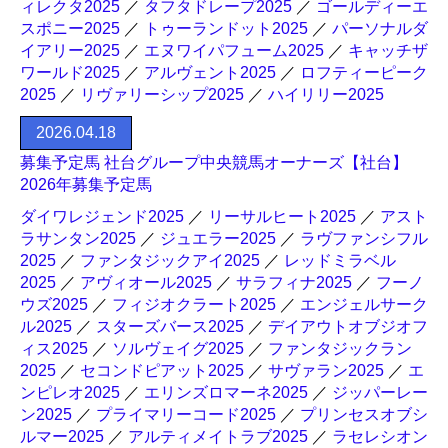
ィレクタ2025
／
タフタドレープ2025
／
ゴールディーエ
スポニー2025
／
トゥーランドット2025
／
パーソナルダ
イアリー2025
／
エヌワイパフューム2025
／
キャッチザ
ワールド2025
／
アルヴェント2025
／
ロフティーピーク
2025
／
リヴァリーシップ2025
／
ハイリリー2025
2026.04.18
募集予定馬 社台グループ中央競馬オーナーズ【社台】
2026年募集予定馬
ダイワレジェンド2025
／
リーサルヒート2025
／
アスト
ラサンタン2025
／
ジュエラー2025
／
ラヴファンシフル
2025
／
ファンタジックアイ2025
／
レッドミラベル
2025
／
アヴィオール2025
／
サラフィナ2025
／
フーノ
ウズ2025
／
フィジオクラート2025
／
エンジェルサーク
ル2025
／
スターズバース2025
／
デイアウトオブジオフ
ィス2025
／
ソルヴェイグ2025
／
ファンタジックラン
2025
／
セコンドピアット2025
／
サヴァラン2025
／
エ
ンピレオ2025
／
エリンズロマーネ2025
／
ジッパーレー
ン2025
／
プライマリーコード2025
／
プリンセスオブシ
ルマー2025
／
アルティメイトラブ2025
／
ラセレシオン