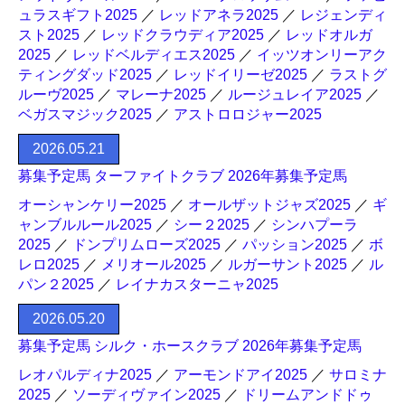
ュラスギフト2025
／
レッドアネラ2025
／
レジェンディ
スト2025
／
レッドクラウディア2025
／
レッドオルガ
2025
／
レッドベルディエス2025
／
イッツオンリーアク
ティングダッド2025
／
レッドイリーゼ2025
／
ラストグ
ルーヴ2025
／
マレーナ2025
／
ルージュレイア2025
／
ベガスマジック2025
／
アストロロジャー2025
2026.05.21
募集予定馬 ターファイトクラブ 2026年募集予定馬
オーシャンケリー2025
／
オールザットジャズ2025
／
ギ
ャンブルルール2025
／
シー２2025
／
シンハプーラ
2025
／
ドンプリムローズ2025
／
パッション2025
／
ボ
レロ2025
／
メリオール2025
／
ルガーサント2025
／
ル
パン２2025
／
レイナカスターニャ2025
2026.05.20
募集予定馬 シルク・ホースクラブ 2026年募集予定馬
レオパルディナ2025
／
アーモンドアイ2025
／
サロミナ
2025
／
ソーディヴァイン2025
／
ドリームアンドドゥ