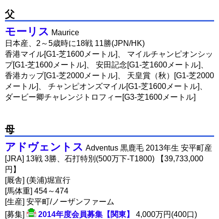
父
モーリス
Maurice
日本産、2～5歳時に18戦 11勝(JPN/HK)
香港マイル[G1-芝1600メートル]、 マイルチャンピオンシッ
プ[G1-芝1600メートル]、 安田記念[G1-芝1600メートル]、
香港カップ[G1-芝2000メートル]、 天皇賞（秋）[G1-芝2000
メートル]、 チャンピオンズマイル[G1-芝1600メートル]、
ダービー卿チャレンジトロフィー[G3-芝1600メートル]
母
アドヴェントス
Adventus 黒鹿毛 2013年生 安平町産
[JRA] 13戦 3勝、石打特別(500万下-T1800) 【39,733,000
円】
[厩舎] (美浦)堀宣行
[馬体重] 454～474
[生産] 安平町/ノーザンファーム
[募集]
2014年度会員募集【関東】
4,000万円(400口)