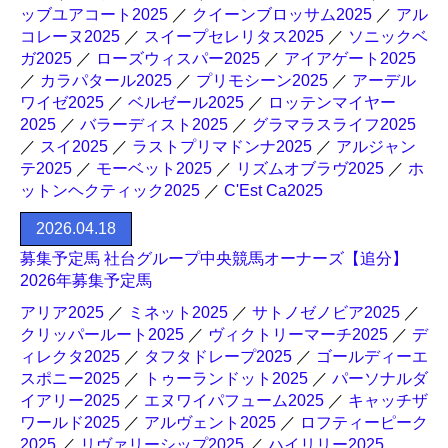
ッブユアコート2025
／
クイーンブロッサム2025
／
アル
コレーヌ2025
／
スイープセレリタス2025
／
ソニックベ
ガ2025
／
ローズウィスパー2025
／
アイアゲート2025
／
カラパタール2025
／
プリモシーン2025
／
アーデル
ワイゼ2025
／
ベルゼール2025
／
ロッテンマイヤー
2025
／
バラーディスト2025
／
グラマラスライフ2025
／
スイ2025
／
ラストプリマドンナ2025
／
アルジャン
テ2025
／
モーベット2025
／
リズムオブラヴ2025
／
ホ
ットンヘクティック2025
／
C'Est Ca2025
2026.04.18
募集予定馬 社台グループ中央競馬オーナーズ【追分】
2026年募集予定馬
アリア2025
／
ミネット2025
／
サトノゼノビア2025
／
クリッパールート2025
／
ヴィクトリーマーチ2025
／
デ
ィレクタ2025
／
タフタドレープ2025
／
ゴールディーエ
スポニー2025
／
トゥーランドット2025
／
パーソナルダ
イアリー2025
／
エヌワイパフューム2025
／
キャッチザ
ワールド2025
／
アルヴェント2025
／
ロフティーピーク
2025
／
リヴァリーシップ2025
／
ハイリリー2025