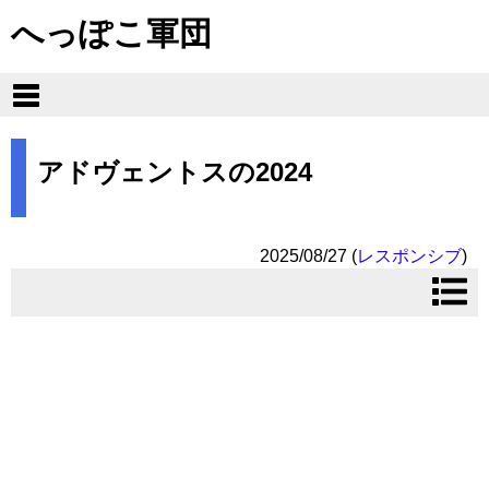
へっぽこ軍団
アドヴェントスの2024
2025/08/27
(
レスポンシブ
)