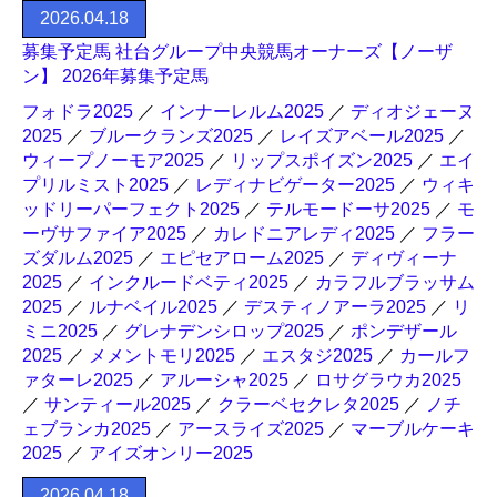
2026.04.18
募集予定馬 社台グループ中央競馬オーナーズ【ノーザ
ン】 2026年募集予定馬
フォドラ2025
／
インナーレルム2025
／
ディオジェーヌ
2025
／
ブルークランズ2025
／
レイズアベール2025
／
ウィープノーモア2025
／
リップスポイズン2025
／
エイ
プリルミスト2025
／
レディナビゲーター2025
／
ウィキ
ッドリーパーフェクト2025
／
テルモードーサ2025
／
モ
ーヴサファイア2025
／
カレドニアレディ2025
／
フラー
ズダルム2025
／
エピセアローム2025
／
ディヴィーナ
2025
／
インクルードベティ2025
／
カラフルブラッサム
2025
／
ルナベイル2025
／
デスティノアーラ2025
／
リ
ミニ2025
／
グレナデンシロップ2025
／
ポンデザール
2025
／
メメントモリ2025
／
エスタジ2025
／
カールフ
ァターレ2025
／
アルーシャ2025
／
ロサグラウカ2025
／
サンティール2025
／
クラーベセクレタ2025
／
ノチ
ェブランカ2025
／
アースライズ2025
／
マーブルケーキ
2025
／
アイズオンリー2025
2026.04.18