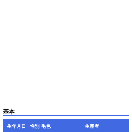
基本
生年月日
性別
毛色
生産者