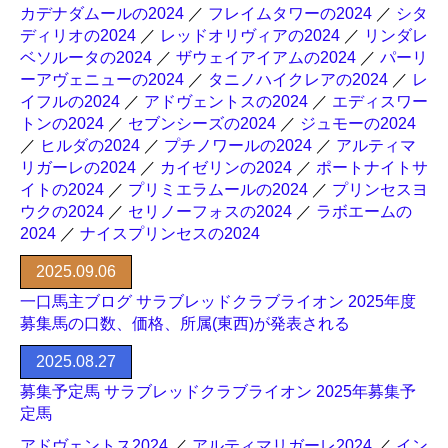
カデナダムールの2024
／
フレイムタワーの2024
／
シタ
ディリオの2024
／
レッドオリヴィアの2024
／
リンダレ
ベソルータの2024
／
ザウェイアイアムの2024
／
パーリ
ーアヴェニューの2024
／
タニノハイクレアの2024
／
レ
イフルの2024
／
アドヴェントスの2024
／
エディスワー
トンの2024
／
セブンシーズの2024
／
ジュモーの2024
／
ヒルダの2024
／
プチノワールの2024
／
アルティマ
リガーレの2024
／
カイゼリンの2024
／
ポートナイトサ
イトの2024
／
プリミエラムールの2024
／
プリンセスヨ
ウクの2024
／
セリノーフォスの2024
／
ラボエームの
2024
／
ナイスプリンセスの2024
2025.09.06
一口馬主ブログ サラブレッドクラブライオン 2025年度
募集馬の口数、価格、所属(東西)が発表される
2025.08.27
募集予定馬 サラブレッドクラブライオン 2025年募集予
定馬
アドヴェントス2024
／
アルティマリガーレ2024
／
イン