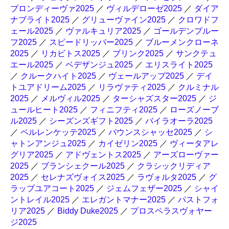
ブロンディーヴァ2025
／
ヴィルデローゼ2025
／
ダイア
ナブライト2025
／
グリューヴァイン2025
／
クロワドフ
ェール2025
／
ヴァルキュリア2025
／
ゴールデンプルー
フ2025
／
スピードリッパー2025
／
ブルーメンクローネ
2025
／
リカビトス2025
／
ブリンク2025
／
サンクテュ
エール2025
／
ベデザンジュ2025
／
エリスライト2025
／
クルークハイト2025
／
ヴェールアップ2025
／
デイ
トユアドリーム2025
／
リラヴァティ2025
／
クルミナル
2025
／
メルヴィル2025
／
ターシャズスター2025
／
ジ
ュールヒート2025
／
フィニフティ2025
／
ローズノーブ
ル2025
／
シーズンズギフト2025
／
バイラオーラ2025
／
ペルレンケッテ2025
／
バウンスシャッセ2025
／
シ
ャトンアンジュ2025
／
カイゼリン2025
／
ヴィータアレ
グリア2025
／
アドヴェントス2025
／
アーズローヴァー
2025
／
ブランシェクール2025
／
クラシックリディア
2025
／
セレナズヴォイス2025
／
ラヴォルタ2025
／
グ
ラッブユアコート2025
／
ジェムフェザー2025
／
シャイ
ントレイル2025
／
エレガントマナー2025
／
パストフォ
リア2025
／
Biddy Duke2025
／
プロスペラスヴォヤー
ジ2025