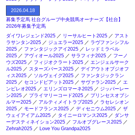
2026.04.18
募集予定馬 社台グループ中央競馬オーナーズ【社台】
2026年募集予定馬
ダイワレジェンド2025
／
リーサルヒート2025
／
アスト
ラサンタン2025
／
ジュエラー2025
／
ラヴファンシフル
2025
／
ファンタジックアイ2025
／
レッドミラベル
2025
／
アヴィオール2025
／
サラフィナ2025
／
フーノ
ウズ2025
／
フィジオクラート2025
／
エンジェルサーク
ル2025
／
スターズバース2025
／
デイアウトオブジオフ
ィス2025
／
ソルヴェイグ2025
／
ファンタジックラン
2025
／
セコンドピアット2025
／
サヴァラン2025
／
エ
ンピレオ2025
／
エリンズロマーネ2025
／
ジッパーレー
ン2025
／
プライマリーコード2025
／
プリンセスオブシ
ルマー2025
／
アルティメイトラブ2025
／
ラセレシオン
2025
／
モードフランス2025
／
ディセニウム2025
／
ザ
ウェイアイアム2025
／
タイニーロマンス2025
／
ダンサ
ーデスティネイション2025
／
フルオブグレース2025
／
Zehrah2025
／
Love You Grandpa2025