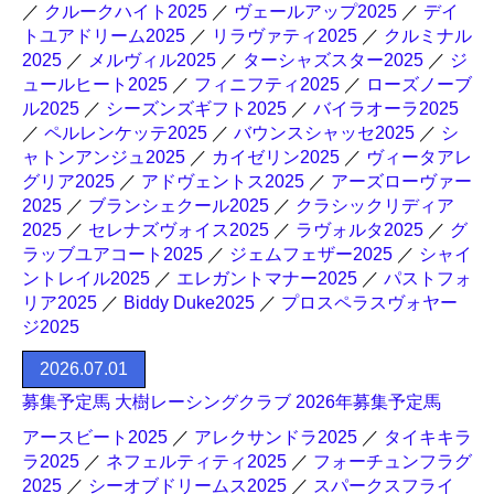
／
クルークハイト2025
／
ヴェールアップ2025
／
デイ
トユアドリーム2025
／
リラヴァティ2025
／
クルミナル
2025
／
メルヴィル2025
／
ターシャズスター2025
／
ジ
ュールヒート2025
／
フィニフティ2025
／
ローズノーブ
ル2025
／
シーズンズギフト2025
／
バイラオーラ2025
／
ペルレンケッテ2025
／
バウンスシャッセ2025
／
シ
ャトンアンジュ2025
／
カイゼリン2025
／
ヴィータアレ
グリア2025
／
アドヴェントス2025
／
アーズローヴァー
2025
／
ブランシェクール2025
／
クラシックリディア
2025
／
セレナズヴォイス2025
／
ラヴォルタ2025
／
グ
ラッブユアコート2025
／
ジェムフェザー2025
／
シャイ
ントレイル2025
／
エレガントマナー2025
／
パストフォ
リア2025
／
Biddy Duke2025
／
プロスペラスヴォヤー
ジ2025
2026.07.01
募集予定馬 大樹レーシングクラブ 2026年募集予定馬
アースビート2025
／
アレクサンドラ2025
／
タイキキラ
ラ2025
／
ネフェルティティ2025
／
フォーチュンフラグ
2025
／
シーオブドリームス2025
／
スパークスフライ