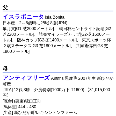
父
イスラボニータ
Isla Bonita
日本産、2～6歳時に25戦 8勝(JPN)
皐月賞[G1-芝2000メートル]、 朝日杯セントライト記念[G2-
芝2200メートル]、 読売マイラーズカップ[G2-芝1600メー
トル]、 阪神カップ[G2-芝1400メートル]、 東京スポーツ杯
２歳ステークス[G3-芝1800メートル]、 共同通信杯[G3-芝
1800メートル]
母
アンティフリーズ
Antifris 黒鹿毛 2007年生 新ひだか
町産
[JRA] 12戦 3勝、外房特別(1000万下-T1600) 【31,015,000
円】
[厩舎] (栗東)坂口正則
[馬体重] 444～480
[生産] 新ひだか町/レキシントンファーム