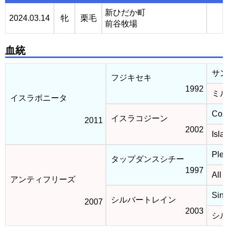
新ひだか町
2024.03.14
牝
栗毛
前谷牧場
血統
サン
フジキセキ
1992
ミル
イスラボニータ
Coz
イスラコジーン
2011
2002
Isla
Plea
タップダンスシチー
1997
All 
アンティフリーズ
Sing
シルバートレイン
2007
2003
シル