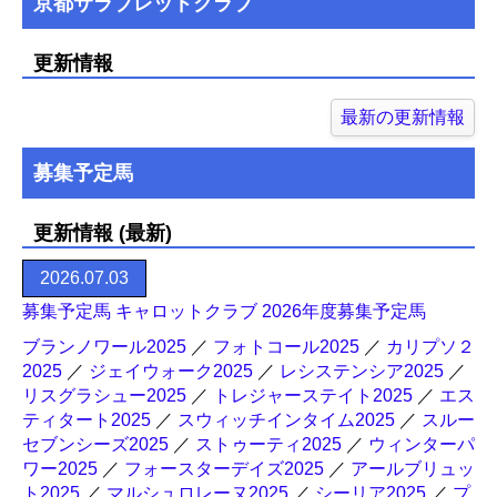
京都サラブレッドクラブ
更新情報
最新の更新情報
募集予定馬
更新情報 (最新)
2026.07.03
募集予定馬 キャロットクラブ 2026年度募集予定馬
ブランノワール2025
／
フォトコール2025
／
カリプソ２
2025
／
ジェイウォーク2025
／
レシステンシア2025
／
リスグラシュー2025
／
トレジャーステイト2025
／
エス
ティタート2025
／
スウィッチインタイム2025
／
スルー
セブンシーズ2025
／
ストゥーティ2025
／
ウィンターパ
ワー2025
／
フォースターデイズ2025
／
アールブリュッ
ト2025
／
マルシュロレーヌ2025
／
シーリア2025
／
プ