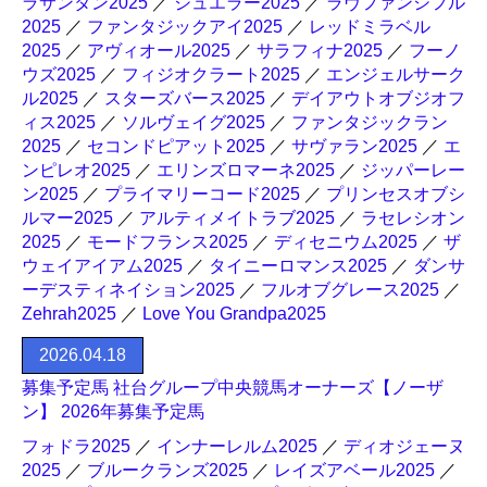
ラサンタン2025
／
ジュエラー2025
／
ラヴファンシフル
2025
／
ファンタジックアイ2025
／
レッドミラベル
2025
／
アヴィオール2025
／
サラフィナ2025
／
フーノ
ウズ2025
／
フィジオクラート2025
／
エンジェルサーク
ル2025
／
スターズバース2025
／
デイアウトオブジオフ
ィス2025
／
ソルヴェイグ2025
／
ファンタジックラン
2025
／
セコンドピアット2025
／
サヴァラン2025
／
エ
ンピレオ2025
／
エリンズロマーネ2025
／
ジッパーレー
ン2025
／
プライマリーコード2025
／
プリンセスオブシ
ルマー2025
／
アルティメイトラブ2025
／
ラセレシオン
2025
／
モードフランス2025
／
ディセニウム2025
／
ザ
ウェイアイアム2025
／
タイニーロマンス2025
／
ダンサ
ーデスティネイション2025
／
フルオブグレース2025
／
Zehrah2025
／
Love You Grandpa2025
2026.04.18
募集予定馬 社台グループ中央競馬オーナーズ【ノーザ
ン】 2026年募集予定馬
フォドラ2025
／
インナーレルム2025
／
ディオジェーヌ
2025
／
ブルークランズ2025
／
レイズアベール2025
／