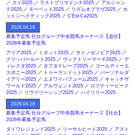
／
スイ2025
／
ラストプリマドンナ2025
／
アルジャン
テ2025
／
モーベット2025
／
リズムオブラヴ2025
／
ホ
ットンヘクティック2025
／
C'Est Ca2025
2026.04.18
募集予定馬 社台グループ中央競馬オーナーズ【追分】
2026年募集予定馬
アリア2025
／
ミネット2025
／
サトノゼノビア2025
／
クリッパールート2025
／
ヴィクトリーマーチ2025
／
デ
ィレクタ2025
／
タフタドレープ2025
／
ゴールディーエ
スポニー2025
／
トゥーランドット2025
／
パーソナルダ
イアリー2025
／
エヌワイパフューム2025
／
キャッチザ
ワールド2025
／
アルヴェント2025
／
ロフティーピーク
2025
／
リヴァリーシップ2025
／
ハイリリー2025
2026.04.18
募集予定馬 社台グループ中央競馬オーナーズ【社台】
2026年募集予定馬
ダイワレジェンド2025
／
リーサルヒート2025
／
アスト