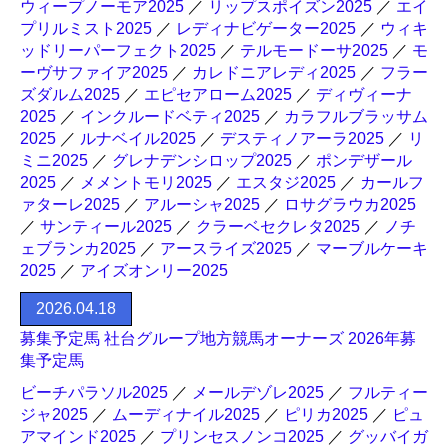
ウィープノーモア2025
／
リップスポイズン2025
／
エイ
プリルミスト2025
／
レディナビゲーター2025
／
ウィキ
ッドリーパーフェクト2025
／
テルモードーサ2025
／
モ
ーヴサファイア2025
／
カレドニアレディ2025
／
フラー
ズダルム2025
／
エピセアローム2025
／
ディヴィーナ
2025
／
インクルードベティ2025
／
カラフルブラッサム
2025
／
ルナベイル2025
／
デスティノアーラ2025
／
リ
ミニ2025
／
グレナデンシロップ2025
／
ポンデザール
2025
／
メメントモリ2025
／
エスタジ2025
／
カールフ
ァターレ2025
／
アルーシャ2025
／
ロサグラウカ2025
／
サンティール2025
／
クラーベセクレタ2025
／
ノチ
ェブランカ2025
／
アースライズ2025
／
マーブルケーキ
2025
／
アイズオンリー2025
2026.04.18
募集予定馬 社台グループ地方競馬オーナーズ 2026年募
集予定馬
ビーチパラソル2025
／
メールデゾレ2025
／
フルティー
ジャ2025
／
ムーディナイル2025
／
ピリカ2025
／
ピュ
アマインド2025
／
プリンセスノンコ2025
／
グッバイガ