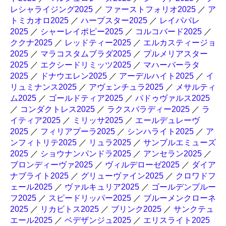
レシャライジング2025
／
ファーストフォリオ2025
／
ア
トミカオロ2025
／
ハープスター2025
／
レイパパレ
2025
／
シャーレイポピー2025
／
コルコバード2025
／
ククナ2025
／
レッドティー2025
／
エルカスティージョ
2025
／
マラコスタムブラダ2025
／
プルメリアスター
2025
／
エクシードリミッツ2025
／
マハーバーラタ
2025
／
ドナウエレン2025
／
アーデルハイト2025
／
イ
リュミナンス2025
／
アヴェンチュラ2025
／
メサルティ
ム2025
／
ゴールドティア2025
／
パドゥヴァルス2025
／
コンダクトレス2025
／
ラクスバラディー2025
／
ラ
イティア2025
／
ミリッサ2025
／
エールデュレーヴ
2025
／
フィリアプーラ2025
／
シンハライト2025
／
ア
ンフィトリテ2025
／
リュラ2025
／
サンブルエミューズ
2025
／
ショウナンパンドラ2025
／
アンセラン2025
／
ブロンディーヴァ2025
／
ヴィルデローゼ2025
／
ダイア
ナブライト2025
／
グリューヴァイン2025
／
クロワドフ
ェール2025
／
ヴァルキュリア2025
／
ゴールデンプルー
フ2025
／
スピードリッパー2025
／
ブルーメンクローネ
2025
／
リカビトス2025
／
ブリンク2025
／
サンクテュ
エール2025
／
ベデザンジュ2025
／
エリスライト2025