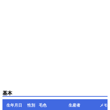
基本
生年月日
性別
毛色
生産者
メモ