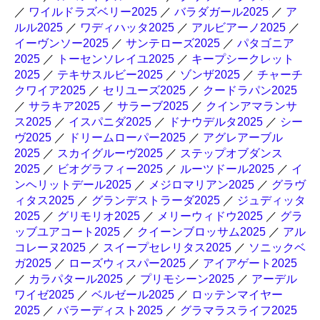
／
ワイルドラズベリー2025
／
バラダガール2025
／
ア
ルル2025
／
ワディハッタ2025
／
アルビアーノ2025
／
イーヴンソー2025
／
サンテローズ2025
／
パタゴニア
2025
／
トーセンソレイユ2025
／
キープシークレット
2025
／
テキサスルビー2025
／
ゾンザ2025
／
チャーチ
クワイア2025
／
セリユーズ2025
／
クードラパン2025
／
サラキア2025
／
サラーブ2025
／
クインアマランサ
ス2025
／
イスパニダ2025
／
ドナウデルタ2025
／
シー
ヴ2025
／
ドリームローパー2025
／
アグレアーブル
2025
／
スカイグルーヴ2025
／
ステップオブダンス
2025
／
ビオグラフィー2025
／
ルーツドール2025
／
イ
ンヘリットデール2025
／
メジロマリアン2025
／
グラヴ
ィタス2025
／
グランデストラーダ2025
／
ジュディッタ
2025
／
グリモリオ2025
／
メリーウィドウ2025
／
グラ
ッブユアコート2025
／
クイーンブロッサム2025
／
アル
コレーヌ2025
／
スイープセレリタス2025
／
ソニックベ
ガ2025
／
ローズウィスパー2025
／
アイアゲート2025
／
カラパタール2025
／
プリモシーン2025
／
アーデル
ワイゼ2025
／
ベルゼール2025
／
ロッテンマイヤー
2025
／
バラーディスト2025
／
グラマラスライフ2025