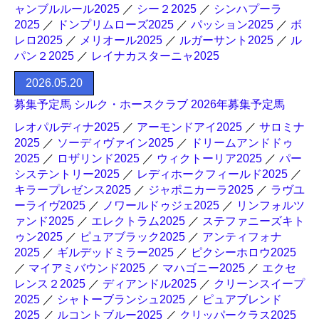
ャンブルルール2025
／
シー２2025
／
シンハプーラ
2025
／
ドンプリムローズ2025
／
パッション2025
／
ボ
レロ2025
／
メリオール2025
／
ルガーサント2025
／
ル
パン２2025
／
レイナカスターニャ2025
2026.05.20
募集予定馬 シルク・ホースクラブ 2026年募集予定馬
レオパルディナ2025
／
アーモンドアイ2025
／
サロミナ
2025
／
ソーディヴァイン2025
／
ドリームアンドドゥ
2025
／
ロザリンド2025
／
ウィクトーリア2025
／
パー
システントリー2025
／
レディホークフィールド2025
／
キラープレゼンス2025
／
ジャポニカーラ2025
／
ラヴユ
ーライヴ2025
／
ノワールドゥジェ2025
／
リンフォルツ
ァンド2025
／
エレクトラム2025
／
ステファニーズキト
ゥン2025
／
ピュアブラック2025
／
アンティフォナ
2025
／
ギルデッドミラー2025
／
ピクシーホロウ2025
／
マイアミバウンド2025
／
マハゴニー2025
／
エクセ
レンス２2025
／
ディアンドル2025
／
クリーンスイープ
2025
／
シャトーブランシュ2025
／
ピュアブレンド
2025
／
ルコントブルー2025
／
クリッパークラス2025