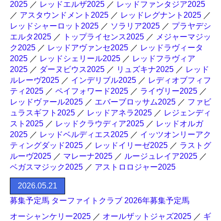
2025
／
レッドエルザ2025
／
レッドファンタジア2025
／
アスタウンドメント2025
／
レッドレグナント2025
／
レッドシャーロット2025
／
ソラリア2025
／
プラヤデシ
エルタ2025
／
トップライセンス2025
／
メジャーマジッ
ク2025
／
レッドアヴァンセ2025
／
レッドラヴィータ
2025
／
レッドシェリール2025
／
レッドフラヴィア
2025
／
ダーヌビウス2025
／
リュズキナ2025
／
レッド
ルレーヴ2025
／
インデリブル2025
／
レディオブフィフ
ティ2025
／
ペイフォワード2025
／
ライヴリー2025
／
レッドヴァール2025
／
エバーブロッサム2025
／
ファビ
ュラスギフト2025
／
レッドアネラ2025
／
レジェンディ
スト2025
／
レッドクラウディア2025
／
レッドオルガ
2025
／
レッドベルディエス2025
／
イッツオンリーアク
ティングダッド2025
／
レッドイリーゼ2025
／
ラストグ
ルーヴ2025
／
マレーナ2025
／
ルージュレイア2025
／
ベガスマジック2025
／
アストロロジャー2025
2026.05.21
募集予定馬 ターファイトクラブ 2026年募集予定馬
オーシャンケリー2025
／
オールザットジャズ2025
／
ギ