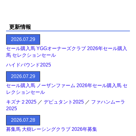
更新情報
2026.07.29
セール購入馬 YGGオーナーズクラブ 2026年セール購入
馬 セレクションセール
ハイドバウンド2025
2026.07.29
セール購入馬 ノーザンファーム 2026年セール購入馬 セ
レクションセール
キズナ２2025
／
デビュタント2025
／
ファハンムーラ
2025
2026.07.28
募集馬 大樹レーシングクラブ 2026年募集