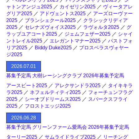
ャトンアンジュ2025
／
カイゼリン2025
／
ヴィータアレ
グリア2025
／
アドヴェントス2025
／
アーズローヴァー
2025
／
ブランシェクール2025
／
クラシックリディア
2025
／
セレナズヴォイス2025
／
ラヴォルタ2025
／
グ
ラッブユアコート2025
／
ジェムフェザー2025
／
シャイ
ントレイル2025
／
エレガントマナー2025
／
パストフォ
リア2025
／
Biddy Duke2025
／
プロスペラスヴォヤー
ジ2025
2026.07.01
募集予定馬 大樹レーシングクラブ 2026年募集予定馬
アースビート2025
／
アレクサンドラ2025
／
タイキキラ
ラ2025
／
ネフェルティティ2025
／
フォーチュンフラグ
2025
／
シーオブドリームス2025
／
スパークスフライ
2025
／
フロストエッジ2025
2026.06.28
募集予定馬 グリーンファーム愛馬会 2026年募集予定馬
ターリー2025
／
サムライドライブ2025
／
リーチング