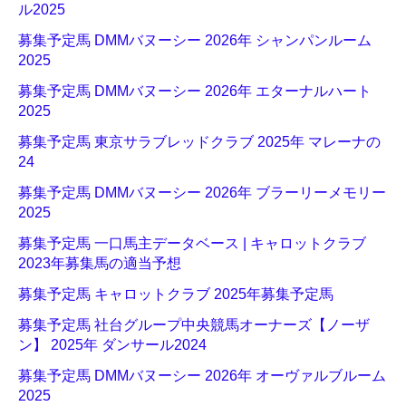
ル2025
募集予定馬 DMMバヌーシー 2026年 シャンパンルーム
2025
募集予定馬 DMMバヌーシー 2026年 エターナルハート
2025
募集予定馬 東京サラブレッドクラブ 2025年 マレーナの
24
募集予定馬 DMMバヌーシー 2026年 ブラーリーメモリー
2025
募集予定馬 一口馬主データベース | キャロットクラブ
2023年募集馬の適当予想
募集予定馬 キャロットクラブ 2025年募集予定馬
募集予定馬 社台グループ中央競馬オーナーズ【ノーザ
ン】 2025年 ダンサール2024
募集予定馬 DMMバヌーシー 2026年 オーヴァルブルーム
2025