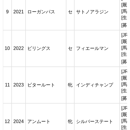
[厩
[馬体
9
2021
ローガンパス
セ
サトノアラジン
[生
[募
[JR
[厩
[馬体
10
2022
ビリングス
セ
フィエールマン
[生
[募
[J
[厩
[馬体
11
2023
ビタールート
牝
インディチャンプ
[生
[募
[JR
[厩
[馬体
12
2024
アンムート
牝
シルバーステート
[生