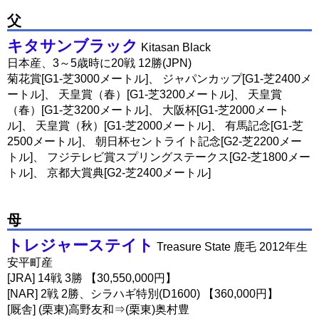
父
キタサンブラック
Kitasan Black
日本産、3～5歳時に20戦 12勝(JPN)
菊花賞[G1-芝3000メートル]、 ジャパンカップ[G1-芝2400メ
ートル]、 天皇賞（春）[G1-芝3200メートル]、 天皇賞
（春）[G1-芝3200メートル]、 大阪杯[G1-芝2000メート
ル]、 天皇賞（秋）[G1-芝2000メートル]、 有馬記念[G1-芝
2500メートル]、 朝日杯セントライト記念[G2-芝2200メー
トル]、 フジテレビ賞スプリングステークス[G2-芝1800メー
トル]、 京都大賞典[G2-芝2400メートル]
母
トレジャーステイト
Treasure State 鹿毛 2012年生
安平町産
[JRA] 14戦 3勝 【30,550,000円】
[NAR] 2戦 2勝、シラハギ特別(D1600) 【360,000円】
[厩舎] (栗東)高野友和⇒(栗東)奥村豊