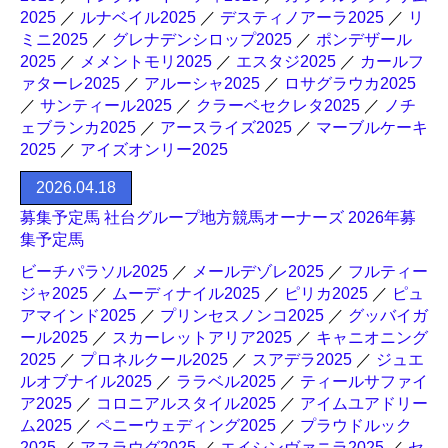
2025
／
ルナベイル2025
／
デスティノアーラ2025
／
リ
ミニ2025
／
グレナデンシロップ2025
／
ポンデザール
2025
／
メメントモリ2025
／
エスタジ2025
／
カールフ
ァターレ2025
／
アルーシャ2025
／
ロサグラウカ2025
／
サンティール2025
／
クラーベセクレタ2025
／
ノチ
ェブランカ2025
／
アースライズ2025
／
マーブルケーキ
2025
／
アイズオンリー2025
2026.04.18
募集予定馬 社台グループ地方競馬オーナーズ 2026年募
集予定馬
ビーチパラソル2025
／
メールデゾレ2025
／
フルティー
ジャ2025
／
ムーディナイル2025
／
ピリカ2025
／
ピュ
アマインド2025
／
プリンセスノンコ2025
／
グッバイガ
ール2025
／
スカーレットアリア2025
／
キャニオニング
2025
／
プロネルクール2025
／
スアデラ2025
／
ジュエ
ルオブナイル2025
／
ララベル2025
／
ティールサファイ
ア2025
／
コロニアルスタイル2025
／
アイムユアドリー
ム2025
／
ペニーウェディング2025
／
プラウドルック
2025
／
アスラウグ2025
／
エイシンヴァニラ2025
／
セ