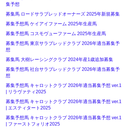
集予想
募集馬 ロードサラブレッドオーナーズ 2025年新規募集
募集予想馬 ケイアイファーム 2025年生産馬
募集予想馬 コスモヴューファーム 2025年生産馬
募集予想馬 東京サラブレッドクラブ 2026年適当募集予
想
募集馬 大樹レーシングクラブ 2024年産1歳追加募集
募集予想馬 社台サラブレッドクラブ 2026年適当募集予
想
募集予想馬 キャロットクラブ 2026年適当募集予想 ver.1
| リラヴァティ2025
募集予想馬 キャロットクラブ 2026年適当募集予想 ver.1
| エスティタート2025
募集予想馬 キャロットクラブ 2026年適当募集予想 ver.1
| ファーストフォリオ2025