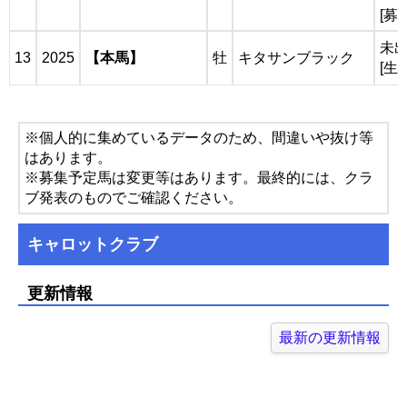
[募
未
13
2025
【本馬】
牡
キタサンブラック
[生
※個人的に集めているデータのため、間違いや抜け等
はあります。
※募集予定馬は変更等はあります。最終的には、クラ
ブ発表のものでご確認ください。
キャロットクラブ
更新情報
最新の更新情報