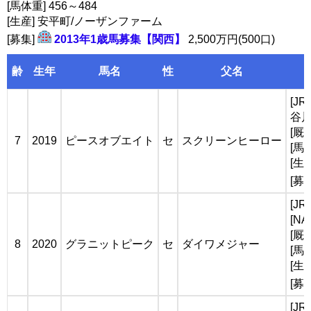
[馬体重] 456～484
[生産] 安平町/ノーザンファーム
[募集]
2013年1歳馬募集【関西】
2,500万円(500口)
齢
生年
馬名
性
父名
[JR
谷川
[厩
7
2019
ピースオブエイト
セ
スクリーンヒーロー
[馬体
[生
[募
[JR
[N
[厩
8
2020
グラニットピーク
セ
ダイワメジャー
[馬体
[生
[募
[JR