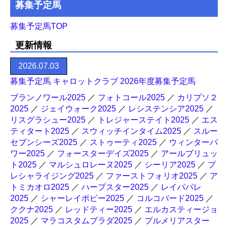
募集予定馬
募集予定馬TOP
更新情報
2026.07.03
募集予定馬 キャロットクラブ 2026年度募集予定馬
ブランノワール2025
／
フォトコール2025
／
カリプソ２
2025
／
ジェイウォーク2025
／
レシステンシア2025
／
リスグラシュー2025
／
トレジャーステイト2025
／
エス
ティタート2025
／
スウィッチインタイム2025
／
スルー
セブンシーズ2025
／
ストゥーティ2025
／
ウィンターパ
ワー2025
／
フォースターデイズ2025
／
アールブリュッ
ト2025
／
マルシュロレーヌ2025
／
シーリア2025
／
プ
レシャライジング2025
／
ファーストフォリオ2025
／
ア
トミカオロ2025
／
ハープスター2025
／
レイパパレ
2025
／
シャーレイポピー2025
／
コルコバード2025
／
ククナ2025
／
レッドティー2025
／
エルカスティージョ
2025
／
マラコスタムブラダ2025
／
プルメリアスター