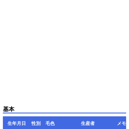
基本
生年月日
性別
毛色
生産者
メモ