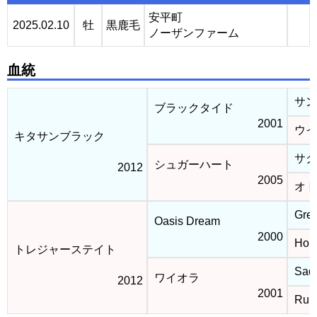
安平町
2025.02.10
牡
黒鹿毛
ノーザンファーム
血統
サン
ブラックタイド
2001
ウイ
キタサンブラック
サク
シュガーハート
2012
2005
オト
Gree
Oasis Dream
2000
Hop
トレジャーステイト
Sadl
ワイオラ
2012
2001
Rubi