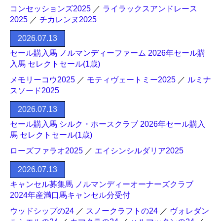
コンセッションズ2025
／
ライラックスアンドレース
2025
／
チカレンヌ2025
2026.07.13
セール購入馬 ノルマンディーファーム 2026年セール購
入馬 セレクトセール(1歳)
メモリーコウ2025
／
モティヴェートミー2025
／
ルミナ
スソード2025
2026.07.13
セール購入馬 シルク・ホースクラブ 2026年セール購入
馬 セレクトセール(1歳)
ローズファラオ2025
／
エイシンシルダリア2025
2026.07.13
キャンセル募集馬 ノルマンディーオーナーズクラブ
2024年産満口馬キャンセル分受付
ウッドシップの24
／
スノークラフトの24
／
ヴォレダン