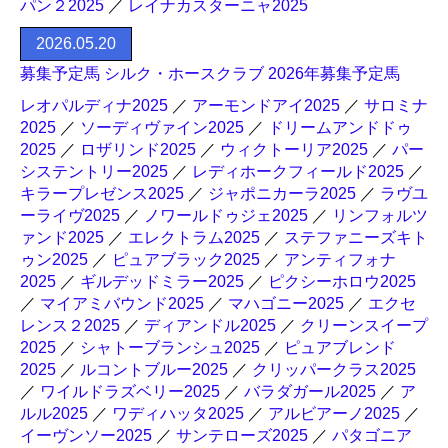
パン２2025
／
レイナカスターニャ2025
2026.05.20
募集予定馬 シルク・ホースクラブ 2026年募集予定馬
レオパルディナ2025
／
アーモンドアイ2025
／
サロミナ
2025
／
ソーディヴァイン2025
／
ドリームアンドドゥ
2025
／
ロザリンド2025
／
ウィクトーリア2025
／
パー
システントリー2025
／
レディホークフィールド2025
／
キラープレゼンス2025
／
ジャポニカーラ2025
／
ラヴユ
ーライヴ2025
／
ノワールドゥジェ2025
／
リンフォルツ
ァンド2025
／
エレクトラム2025
／
ステファニーズキト
ゥン2025
／
ピュアブラック2025
／
アンティフォナ
2025
／
ギルデッドミラー2025
／
ピクシーホロウ2025
／
マイアミバウンド2025
／
マハゴニー2025
／
エクセ
レンス２2025
／
ディアンドル2025
／
クリーンスイープ
2025
／
シャトーブランシュ2025
／
ピュアブレンド
2025
／
ルコントブルー2025
／
クリッパークラス2025
／
ワイルドラズベリー2025
／
バラダガール2025
／
ア
ルル2025
／
ワディハッタ2025
／
アルビアーノ2025
／
イーヴンソー2025
／
サンテローズ2025
／
パタゴニア