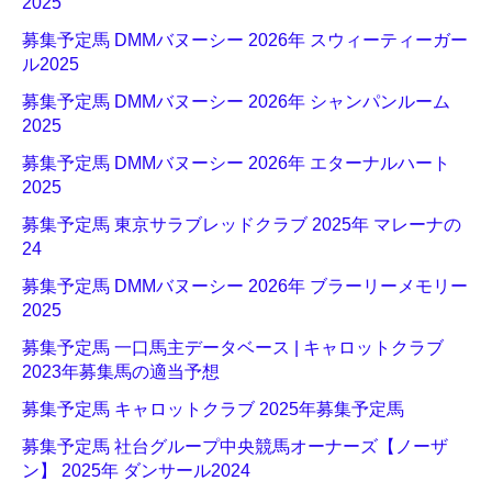
2025
募集予定馬 DMMバヌーシー 2026年 スウィーティーガー
ル2025
募集予定馬 DMMバヌーシー 2026年 シャンパンルーム
2025
募集予定馬 DMMバヌーシー 2026年 エターナルハート
2025
募集予定馬 東京サラブレッドクラブ 2025年 マレーナの
24
募集予定馬 DMMバヌーシー 2026年 ブラーリーメモリー
2025
募集予定馬 一口馬主データベース | キャロットクラブ
2023年募集馬の適当予想
募集予定馬 キャロットクラブ 2025年募集予定馬
募集予定馬 社台グループ中央競馬オーナーズ【ノーザ
ン】 2025年 ダンサール2024