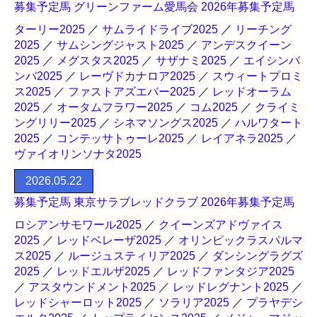
募集予定馬 グリーンファーム愛馬会 2026年募集予定馬
ターリー2025
／
サムライドライブ2025
／
リーチング
2025
／
サムシングジャスト2025
／
アンデスクイーン
2025
／
メグスタス2025
／
サザナミ2025
／
エイシンバ
ンバ2025
／
レーヴドカナロア2025
／
スウィートプロミ
ス2025
／
ファストアズエバー2025
／
レッドオーラム
2025
／
オータムフラワー2025
／
コム2025
／
クライミ
ングリリー2025
／
シネマソングス2025
／
ハルワタート
2025
／
コンテッサトゥーレ2025
／
レイアネラ2025
／
ヴァイオリンソナタ2025
2026.05.22
募集予定馬 東京サラブレッドクラブ 2026年募集予定馬
ロシアンサモワール2025
／
クイーンズアドヴァイス
2025
／
レッドベレーザ2025
／
オリンピックラスパルマ
ス2025
／
ルージュスティリア2025
／
ダンシングラグズ
2025
／
レッドエルザ2025
／
レッドファンタジア2025
／
アスタウンドメント2025
／
レッドレグナント2025
／
レッドシャーロット2025
／
ソラリア2025
／
プラヤデシ