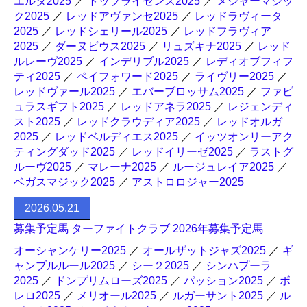
エルタ2025
／
トップライセンス2025
／
メジャーマジッ
ク2025
／
レッドアヴァンセ2025
／
レッドラヴィータ
2025
／
レッドシェリール2025
／
レッドフラヴィア
2025
／
ダーヌビウス2025
／
リュズキナ2025
／
レッド
ルレーヴ2025
／
インデリブル2025
／
レディオブフィフ
ティ2025
／
ペイフォワード2025
／
ライヴリー2025
／
レッドヴァール2025
／
エバーブロッサム2025
／
ファビ
ュラスギフト2025
／
レッドアネラ2025
／
レジェンディ
スト2025
／
レッドクラウディア2025
／
レッドオルガ
2025
／
レッドベルディエス2025
／
イッツオンリーアク
ティングダッド2025
／
レッドイリーゼ2025
／
ラストグ
ルーヴ2025
／
マレーナ2025
／
ルージュレイア2025
／
ベガスマジック2025
／
アストロロジャー2025
2026.05.21
募集予定馬 ターファイトクラブ 2026年募集予定馬
オーシャンケリー2025
／
オールザットジャズ2025
／
ギ
ャンブルルール2025
／
シー２2025
／
シンハプーラ
2025
／
ドンプリムローズ2025
／
パッション2025
／
ボ
レロ2025
／
メリオール2025
／
ルガーサント2025
／
ル