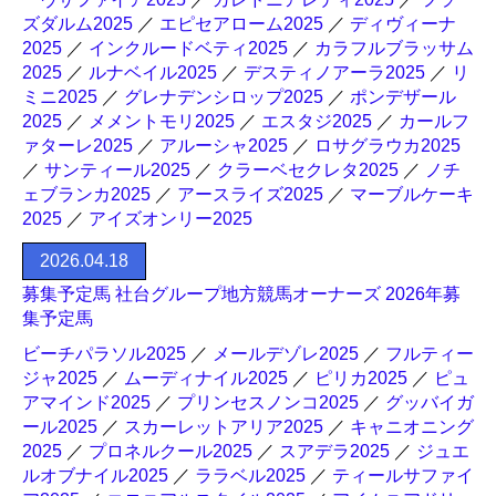
ズダルム2025
／
エピセアローム2025
／
ディヴィーナ
2025
／
インクルードベティ2025
／
カラフルブラッサム
2025
／
ルナベイル2025
／
デスティノアーラ2025
／
リ
ミニ2025
／
グレナデンシロップ2025
／
ポンデザール
2025
／
メメントモリ2025
／
エスタジ2025
／
カールフ
ァターレ2025
／
アルーシャ2025
／
ロサグラウカ2025
／
サンティール2025
／
クラーベセクレタ2025
／
ノチ
ェブランカ2025
／
アースライズ2025
／
マーブルケーキ
2025
／
アイズオンリー2025
2026.04.18
募集予定馬 社台グループ地方競馬オーナーズ 2026年募
集予定馬
ビーチパラソル2025
／
メールデゾレ2025
／
フルティー
ジャ2025
／
ムーディナイル2025
／
ピリカ2025
／
ピュ
アマインド2025
／
プリンセスノンコ2025
／
グッバイガ
ール2025
／
スカーレットアリア2025
／
キャニオニング
2025
／
プロネルクール2025
／
スアデラ2025
／
ジュエ
ルオブナイル2025
／
ララベル2025
／
ティールサファイ