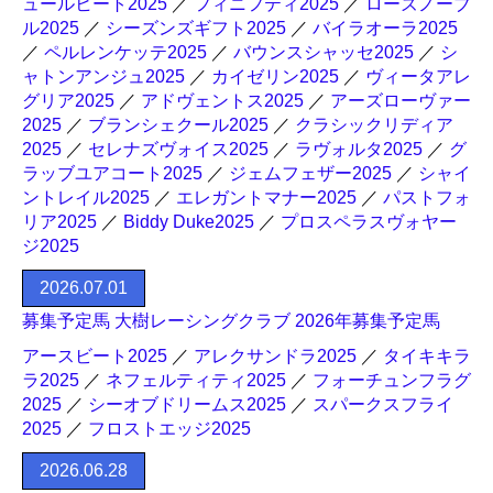
ュールヒート2025
／
フィニフティ2025
／
ローズノーブ
ル2025
／
シーズンズギフト2025
／
バイラオーラ2025
／
ペルレンケッテ2025
／
バウンスシャッセ2025
／
シ
ャトンアンジュ2025
／
カイゼリン2025
／
ヴィータアレ
グリア2025
／
アドヴェントス2025
／
アーズローヴァー
2025
／
ブランシェクール2025
／
クラシックリディア
2025
／
セレナズヴォイス2025
／
ラヴォルタ2025
／
グ
ラッブユアコート2025
／
ジェムフェザー2025
／
シャイ
ントレイル2025
／
エレガントマナー2025
／
パストフォ
リア2025
／
Biddy Duke2025
／
プロスペラスヴォヤー
ジ2025
2026.07.01
募集予定馬 大樹レーシングクラブ 2026年募集予定馬
アースビート2025
／
アレクサンドラ2025
／
タイキキラ
ラ2025
／
ネフェルティティ2025
／
フォーチュンフラグ
2025
／
シーオブドリームス2025
／
スパークスフライ
2025
／
フロストエッジ2025
2026.06.28