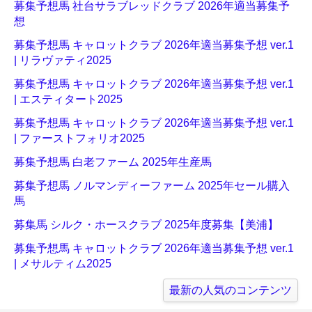
募集予想馬 社台サラブレッドクラブ 2026年適当募集予
想
募集予想馬 キャロットクラブ 2026年適当募集予想 ver.1
| リラヴァティ2025
募集予想馬 キャロットクラブ 2026年適当募集予想 ver.1
| エスティタート2025
募集予想馬 キャロットクラブ 2026年適当募集予想 ver.1
| ファーストフォリオ2025
募集予想馬 白老ファーム 2025年生産馬
募集予想馬 ノルマンディーファーム 2025年セール購入
馬
募集馬 シルク・ホースクラブ 2025年度募集【美浦】
募集予想馬 キャロットクラブ 2026年適当募集予想 ver.1
| メサルティム2025
最新の人気のコンテンツ