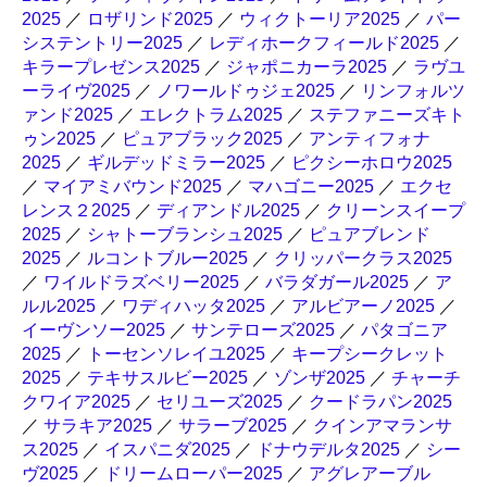
2025
／
ロザリンド2025
／
ウィクトーリア2025
／
パー
システントリー2025
／
レディホークフィールド2025
／
キラープレゼンス2025
／
ジャポニカーラ2025
／
ラヴユ
ーライヴ2025
／
ノワールドゥジェ2025
／
リンフォルツ
ァンド2025
／
エレクトラム2025
／
ステファニーズキト
ゥン2025
／
ピュアブラック2025
／
アンティフォナ
2025
／
ギルデッドミラー2025
／
ピクシーホロウ2025
／
マイアミバウンド2025
／
マハゴニー2025
／
エクセ
レンス２2025
／
ディアンドル2025
／
クリーンスイープ
2025
／
シャトーブランシュ2025
／
ピュアブレンド
2025
／
ルコントブルー2025
／
クリッパークラス2025
／
ワイルドラズベリー2025
／
バラダガール2025
／
ア
ルル2025
／
ワディハッタ2025
／
アルビアーノ2025
／
イーヴンソー2025
／
サンテローズ2025
／
パタゴニア
2025
／
トーセンソレイユ2025
／
キープシークレット
2025
／
テキサスルビー2025
／
ゾンザ2025
／
チャーチ
クワイア2025
／
セリユーズ2025
／
クードラパン2025
／
サラキア2025
／
サラーブ2025
／
クインアマランサ
ス2025
／
イスパニダ2025
／
ドナウデルタ2025
／
シー
ヴ2025
／
ドリームローパー2025
／
アグレアーブル