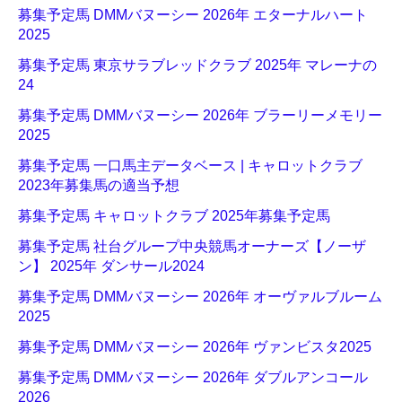
募集予定馬 DMMバヌーシー 2026年 エターナルハート
2025
募集予定馬 東京サラブレッドクラブ 2025年 マレーナの
24
募集予定馬 DMMバヌーシー 2026年 ブラーリーメモリー
2025
募集予定馬 一口馬主データベース | キャロットクラブ
2023年募集馬の適当予想
募集予定馬 キャロットクラブ 2025年募集予定馬
募集予定馬 社台グループ中央競馬オーナーズ【ノーザ
ン】 2025年 ダンサール2024
募集予定馬 DMMバヌーシー 2026年 オーヴァルブルーム
2025
募集予定馬 DMMバヌーシー 2026年 ヴァンビスタ2025
募集予定馬 DMMバヌーシー 2026年 ダブルアンコール
2026