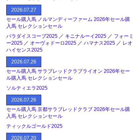
2026.07.27
セール購入馬 ノルマンディーファーム 2026年セール購
入馬 セレクションセール
パラダイスコーブ2025
／
キニナルーイ2025
／
フォーミ
ー2025
／
オーヴォドーロ2025
／
ハマナス2025
／
レオ
ハイセンス2025
2026.07.26
セール購入馬 サラブレッドクラブライオン 2026年セー
ル購入馬 セレクションセール
ソルティエラ2025
2026.07.26
セール購入馬 京都サラブレッドクラブ 2026年セール購
入馬 セレクションセール
ティックルゴールド2025
2026.07.20