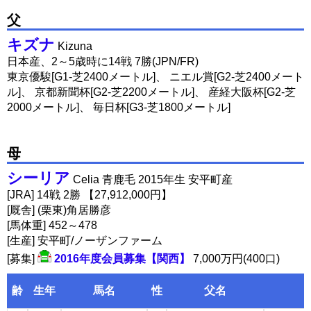
父
キズナ
Kizuna
日本産、2～5歳時に14戦 7勝(JPN/FR)
東京優駿[G1-芝2400メートル]、 ニエル賞[G2-芝2400メート
ル]、 京都新聞杯[G2-芝2200メートル]、 産経大阪杯[G2-芝
2000メートル]、 毎日杯[G3-芝1800メートル]
母
シーリア
Celia 青鹿毛 2015年生 安平町産
[JRA] 14戦 2勝 【27,912,000円】
[厩舎] (栗東)角居勝彦
[馬体重] 452～478
[生産] 安平町/ノーザンファーム
[募集]
2016年度会員募集【関西】
7,000万円(400口)
齢
生年
馬名
性
父名