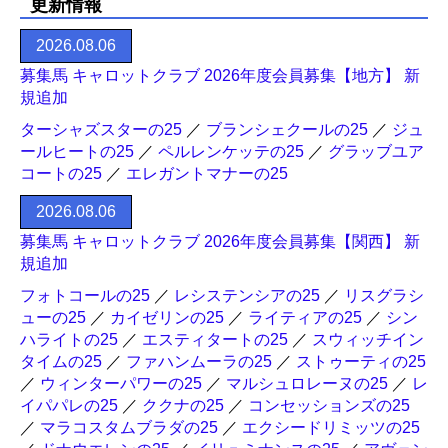
更新情報
2026.08.06
募集馬 キャロットクラブ 2026年度会員募集【地方】 新
規追加
ターシャズスターの25
／
ブランシェクールの25
／
ジュ
ールヒートの25
／
ペルレンケッテの25
／
グラッブユア
コートの25
／
エレガントマナーの25
2026.08.06
募集馬 キャロットクラブ 2026年度会員募集【関西】 新
規追加
フォトコールの25
／
レシステンシアの25
／
リスグラシ
ューの25
／
カイゼリンの25
／
ライティアの25
／
シン
ハライトの25
／
エスティタートの25
／
スウィッチイン
タイムの25
／
ファハンムーラの25
／
ストゥーティの25
／
ウィンターパワーの25
／
マルシュロレーヌの25
／
レ
イパパレの25
／
ククナの25
／
コンセッションズの25
／
マラコスタムブラダの25
／
エクシードリミッツの25