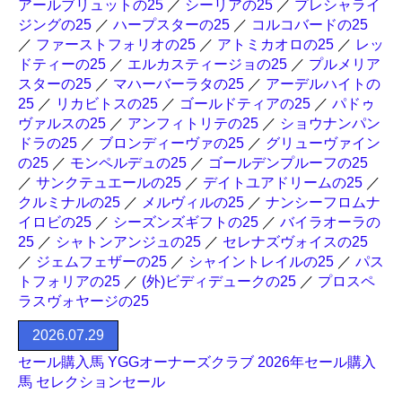
アールブリュットの25
／
シーリアの25
／
プレシャライ
ジングの25
／
ハープスターの25
／
コルコバードの25
／
ファーストフォリオの25
／
アトミカオロの25
／
レッ
ドティーの25
／
エルカスティージョの25
／
プルメリア
スターの25
／
マハーバーラタの25
／
アーデルハイトの
25
／
リカビトスの25
／
ゴールドティアの25
／
パドゥ
ヴァルスの25
／
アンフィトリテの25
／
ショウナンパン
ドラの25
／
ブロンディーヴァの25
／
グリューヴァイン
の25
／
モンペルデュの25
／
ゴールデンプルーフの25
／
サンクテュエールの25
／
デイトユアドリームの25
／
クルミナルの25
／
メルヴィルの25
／
ナンシーフロムナ
イロビの25
／
シーズンズギフトの25
／
バイラオーラの
25
／
シャトンアンジュの25
／
セレナズヴォイスの25
／
ジェムフェザーの25
／
シャイントレイルの25
／
パス
トフォリアの25
／
(外)ビディデュークの25
／
プロスペ
ラスヴォヤージの25
2026.07.29
セール購入馬 YGGオーナーズクラブ 2026年セール購入
馬 セレクションセール