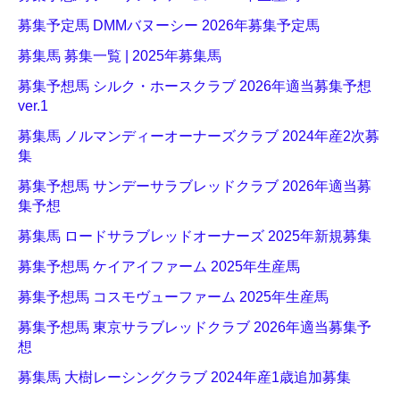
募集予定馬 DMMバヌーシー 2026年募集予定馬
募集馬 募集一覧 | 2025年募集馬
募集予想馬 シルク・ホースクラブ 2026年適当募集予想
ver.1
募集馬 ノルマンディーオーナーズクラブ 2024年産2次募
集
募集予想馬 サンデーサラブレッドクラブ 2026年適当募
集予想
募集馬 ロードサラブレッドオーナーズ 2025年新規募集
募集予想馬 ケイアイファーム 2025年生産馬
募集予想馬 コスモヴューファーム 2025年生産馬
募集予想馬 東京サラブレッドクラブ 2026年適当募集予
想
募集馬 大樹レーシングクラブ 2024年産1歳追加募集