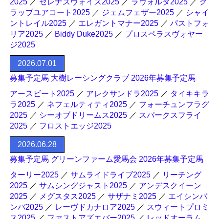
2025
／
セレナズヴォイス2025
／
ラヴォルタ2025
／
グ
ラッブユアコート2025
／
ジェムフェザー2025
／
シャイ
ントレイル2025
／
エレガントマナー2025
／
パストフォ
リア2025
／
Biddy Duke2025
／
プロスペラスヴォヤー
ジ2025
2026.07.01
募集予定馬 大樹レーシングクラブ 2026年募集予定馬
アースビート2025
／
アレクサンドラ2025
／
タイキキラ
ラ2025
／
ネフェルティティ2025
／
フォーチュンフラグ
2025
／
シーオブドリームス2025
／
スパークスフライ
2025
／
フロストエッジ2025
2026.06.28
募集予定馬 グリーンファーム愛馬会 2026年募集予定馬
ターリー2025
／
サムライドライブ2025
／
リーチング
2025
／
サムシングジャスト2025
／
アンデスクイーン
2025
／
メグスタス2025
／
サザナミ2025
／
エイシンバ
ンバ2025
／
レーヴドカナロア2025
／
スウィートプロミ
ス2025
／
ファストアズエバー2025
／
レッドオーラム