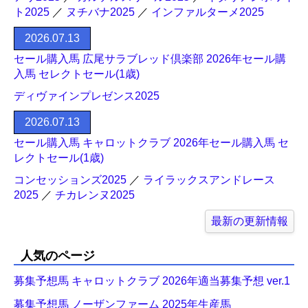
ト2025
／
ヌチバナ2025
／
インファルターメ2025
2026.07.13
セール購入馬 広尾サラブレッド倶楽部 2026年セール購
入馬 セレクトセール(1歳)
ディヴァインプレゼンス2025
2026.07.13
セール購入馬 キャロットクラブ 2026年セール購入馬 セ
レクトセール(1歳)
コンセッションズ2025
／
ライラックスアンドレース
2025
／
チカレンヌ2025
最新の更新情報
人気のページ
募集予想馬 キャロットクラブ 2026年適当募集予想 ver.1
募集予想馬 ノーザンファーム 2025年生産馬