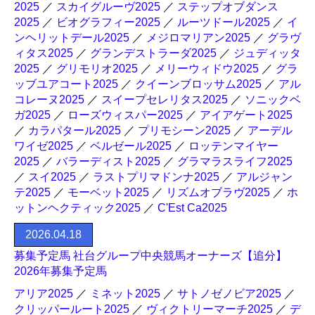
2025
／
スカイグルーヴ2025
／
ステップオブダンス
2025
／
ビオグラフィー2025
／
ルーツドール2025
／
イ
ンヘリットデール2025
／
メジロマリアン2025
／
グラヴ
ィタス2025
／
グランデストラーダ2025
／
ジュディッタ
2025
／
グリモリオ2025
／
メリーウィドウ2025
／
グラ
ッブユアコート2025
／
クイーンブロッサム2025
／
アル
コレーヌ2025
／
スイープセレリタス2025
／
ソニックベ
ガ2025
／
ローズウィスパー2025
／
アイアゲート2025
／
カラパタール2025
／
プリモシーン2025
／
アーデル
ワイゼ2025
／
ベルゼール2025
／
ロッテンマイヤー
2025
／
バラーディスト2025
／
グラマラスライフ2025
／
スイ2025
／
ラストプリマドンナ2025
／
アルジャン
テ2025
／
モーベット2025
／
リズムオブラヴ2025
／
ホ
ットンヘクティック2025
／
C'Est Ca2025
2026.04.18
募集予定馬 社台グループ中央競馬オーナーズ【追分】
2026年募集予定馬
アリア2025
／
ミネット2025
／
サトノゼノビア2025
／
クリッパールート2025
／
ヴィクトリーマーチ2025
／
デ