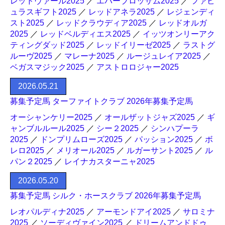
レッドヴァール2025
／
エバーブロッサム2025
／
ファビ
ュラスギフト2025
／
レッドアネラ2025
／
レジェンディ
スト2025
／
レッドクラウディア2025
／
レッドオルガ
2025
／
レッドベルディエス2025
／
イッツオンリーアク
ティングダッド2025
／
レッドイリーゼ2025
／
ラストグ
ルーヴ2025
／
マレーナ2025
／
ルージュレイア2025
／
ベガスマジック2025
／
アストロロジャー2025
2026.05.21
募集予定馬 ターファイトクラブ 2026年募集予定馬
オーシャンケリー2025
／
オールザットジャズ2025
／
ギ
ャンブルルール2025
／
シー２2025
／
シンハプーラ
2025
／
ドンプリムローズ2025
／
パッション2025
／
ボ
レロ2025
／
メリオール2025
／
ルガーサント2025
／
ル
パン２2025
／
レイナカスターニャ2025
2026.05.20
募集予定馬 シルク・ホースクラブ 2026年募集予定馬
レオパルディナ2025
／
アーモンドアイ2025
／
サロミナ
2025
／
ソーディヴァイン2025
／
ドリームアンドドゥ