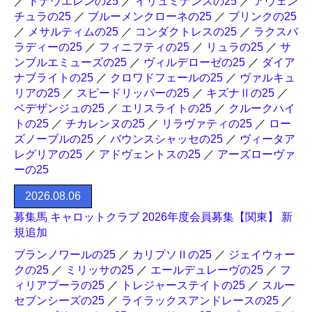
／
ドナウエレンの25
／
イリュミナンスの25
／
アヴェン
チュラの25
／
ブルーメンクローネの25
／
ブリンクの25
／
メサルティムの25
／
コンダクトレスの25
／
ラクスバ
ラディーの25
／
フィニフティの25
／
リュラの25
／
サ
ンブルエミューズの25
／
ヴィルデローゼの25
／
ダイア
ナブライトの25
／
クロワドフェールの25
／
ヴァルキュ
リアの25
／
スピードリッパーの25
／
キズナⅡの25
／
ベデザンジュの25
／
エリスライトの25
／
クルークハイ
トの25
／
チカレンヌの25
／
リラヴァティの25
／
ロー
ズノーブルの25
／
バウンスシャッセの25
／
ヴィータア
レグリアの25
／
アドヴェントスの25
／
アーズローヴァ
ーの25
2026.08.06
募集馬 キャロットクラブ 2026年度会員募集【関東】 新
規追加
ブランノワールの25
／
カリプソⅡの25
／
ジェイウォー
クの25
／
ミリッサの25
／
エールデュレーヴの25
／
フ
ィリアプーラの25
／
トレジャーステイトの25
／
スルー
セブンシーズの25
／
ライラックスアンドレースの25
／