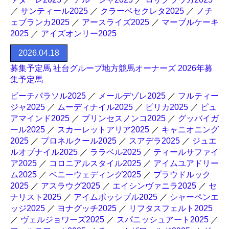
／
サンティール2025
／
クラーベセクレタ2025
／
ノチ
ェブランカ2025
／
アースライズ2025
／
マーブルケーキ
2025
／
アイズオンリー2025
2026.04.18
募集予定馬 社台グループ地方競馬オーナーズ 2026年募
集予定馬
ビーチパラソル2025
／
メールデゾレ2025
／
フルティー
ジャ2025
／
ムーディナイル2025
／
ピリカ2025
／
ピュ
アマインド2025
／
プリンセスノンコ2025
／
グッバイガ
ール2025
／
スカーレットアリア2025
／
キャニオニング
2025
／
プロネルクール2025
／
スアデラ2025
／
ジュエ
ルオブナイル2025
／
ララベル2025
／
ティールサファイ
ア2025
／
コロニアルスタイル2025
／
アイムユアドリー
ム2025
／
ペニーウェディング2025
／
プラウドルック
2025
／
アスラウグ2025
／
エイシンヴァニラ2025
／
セ
ナリスト2025
／
アイムポッシブル2025
／
シャーペンエ
ッジ2025
／
ヨナグッチ2025
／
リフタスフェルト2025
／
ヴェルジョワーズ2025
／
スパニッシュアート2025
／