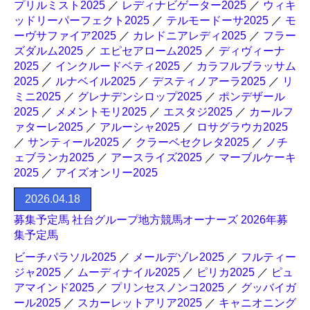
プリルミスト2025
／
レディナビゲーター2025
／
ウィキ
ッドリーパーフェクト2025
／
テルモードーサ2025
／
モ
ーヴサファイア2025
／
カレドニアレディ2025
／
フラー
ズダルム2025
／
エピセアローム2025
／
ディヴィーナ
2025
／
インクルードベティ2025
／
カラフルブラッサム
2025
／
ルナベイル2025
／
デスティノアーラ2025
／
リ
ミニ2025
／
グレナデンシロップ2025
／
ポンデザール
2025
／
メメントモリ2025
／
エスタジ2025
／
カールフ
ァターレ2025
／
アルーシャ2025
／
ロサグラウカ2025
／
サンティール2025
／
クラーベセクレタ2025
／
ノチ
ェブランカ2025
／
アースライズ2025
／
マーブルケーキ
2025
／
アイズオンリー2025
2026.04.18
募集予定馬 社台グループ地方競馬オーナーズ 2026年募
集予定馬
ビーチパラソル2025
／
メールデゾレ2025
／
フルティー
ジャ2025
／
ムーディナイル2025
／
ピリカ2025
／
ピュ
アマインド2025
／
プリンセスノンコ2025
／
グッバイガ
ール2025
／
スカーレットアリア2025
／
キャニオニング