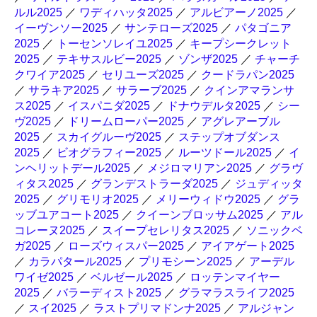
ルル2025
／
ワディハッタ2025
／
アルビアーノ2025
／
イーヴンソー2025
／
サンテローズ2025
／
パタゴニア
2025
／
トーセンソレイユ2025
／
キープシークレット
2025
／
テキサスルビー2025
／
ゾンザ2025
／
チャーチ
クワイア2025
／
セリユーズ2025
／
クードラパン2025
／
サラキア2025
／
サラーブ2025
／
クインアマランサ
ス2025
／
イスパニダ2025
／
ドナウデルタ2025
／
シー
ヴ2025
／
ドリームローパー2025
／
アグレアーブル
2025
／
スカイグルーヴ2025
／
ステップオブダンス
2025
／
ビオグラフィー2025
／
ルーツドール2025
／
イ
ンヘリットデール2025
／
メジロマリアン2025
／
グラヴ
ィタス2025
／
グランデストラーダ2025
／
ジュディッタ
2025
／
グリモリオ2025
／
メリーウィドウ2025
／
グラ
ッブユアコート2025
／
クイーンブロッサム2025
／
アル
コレーヌ2025
／
スイープセレリタス2025
／
ソニックベ
ガ2025
／
ローズウィスパー2025
／
アイアゲート2025
／
カラパタール2025
／
プリモシーン2025
／
アーデル
ワイゼ2025
／
ベルゼール2025
／
ロッテンマイヤー
2025
／
バラーディスト2025
／
グラマラスライフ2025
／
スイ2025
／
ラストプリマドンナ2025
／
アルジャン