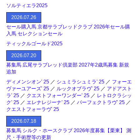
ソルティエラ2025
2026.07.26
セール購入馬 京都サラブレッドクラブ 2026年セール購
入馬 セレクションセール
ティックルゴールド2025
2026.07.20
募集馬 広尾サラブレッド倶楽部 2027年2歳馬募集 新規
追加
ディメンシオン' 25
／
シュミラシュミラ' 25
／
フォーエ
ヴァーユアーズ' 25
／
ルックオブラヴ' 25
／
アドアスト
ラ' 25
／
クエストフォーワンダー' 25
／
レトロクラシッ
ク' 25
／
エレナレジーナ' 25
／
パーフェクトラヴ' 25
／
クエストフォーラヴ' 25
2026.07.18
募集馬 シルク・ホースクラブ 2026年度募集【栗東】 測
尺・手術歴等の更新