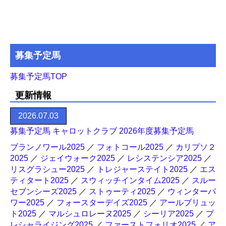
募集予定馬
募集予定馬TOP
更新情報
2026.07.03
募集予定馬 キャロットクラブ 2026年度募集予定馬
ブランノワール2025
／
フォトコール2025
／
カリプソ２
2025
／
ジェイウォーク2025
／
レシステンシア2025
／
リスグラシュー2025
／
トレジャーステイト2025
／
エス
ティタート2025
／
スウィッチインタイム2025
／
スルー
セブンシーズ2025
／
ストゥーティ2025
／
ウィンターパ
ワー2025
／
フォースターデイズ2025
／
アールブリュッ
ト2025
／
マルシュロレーヌ2025
／
シーリア2025
／
プ
レシャライジング2025
／
ファーストフォリオ2025
／
ア