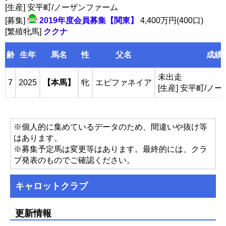
[生産] 安平町/ノーザンファーム
[募集]
2019年度会員募集【関東】
4,400万円(400口)
[繁殖牝馬]
ククナ
齢
生年
馬名
性
父名
成績
未出走
7
2025
【本馬】
牝
エピファネイア
[生産] 安平町/ノ
※個人的に集めているデータのため、間違いや抜け等
はあります。
※募集予定馬は変更等はあります。最終的には、クラ
ブ発表のものでご確認ください。
キャロットクラブ
更新情報