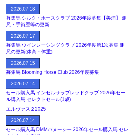
2026.07.18
募集馬 シルク・ホースクラブ 2026年度募集【美浦】 測
尺・手術歴等の更新
2026.07.17
募集馬 ウインレーシングクラブ 2026年度第1次募集 測
尺の更新(体高・体重)
2026.07.15
募集馬 Blooming Horse Club 2026年度募集
2026.07.14
セール購入馬 インゼルサラブレッドクラブ 2026年セー
ル購入馬 セレクトセール(1歳)
エルヴァス２2025
2026.07.14
セール購入馬 DMMバヌーシー 2026年セール購入馬 セレ