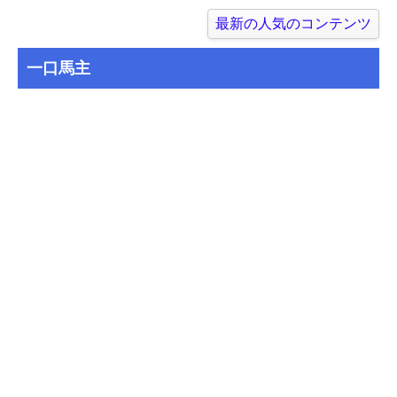
最新の人気のコンテンツ
一口馬主