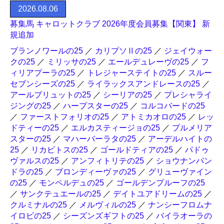
2026.08.06
募集馬 キャロットクラブ 2026年度会員募集【関東】 新
規追加
ブランノワールの25
／
カリプソⅡの25
／
ジェイウォー
クの25
／
ミリッサの25
／
エールデュレーヴの25
／
フ
ィリアプーラの25
／
トレジャーステイトの25
／
スルー
セブンシーズの25
／
ライラックスアンドレースの25
／
アールブリュットの25
／
シーリアの25
／
プレシャライ
ジングの25
／
ハープスターの25
／
コルコバードの25
／
ファーストフォリオの25
／
アトミカオロの25
／
レッ
ドティーの25
／
エルカスティージョの25
／
プルメリア
スターの25
／
マハーバーラタの25
／
アーデルハイトの
25
／
リカビトスの25
／
ゴールドティアの25
／
パドゥ
ヴァルスの25
／
アンフィトリテの25
／
ショウナンパン
ドラの25
／
ブロンディーヴァの25
／
グリューヴァイン
の25
／
モンペルデュの25
／
ゴールデンプルーフの25
／
サンクテュエールの25
／
デイトユアドリームの25
／
クルミナルの25
／
メルヴィルの25
／
ナンシーフロムナ
イロビの25
／
シーズンズギフトの25
／
バイラオーラの