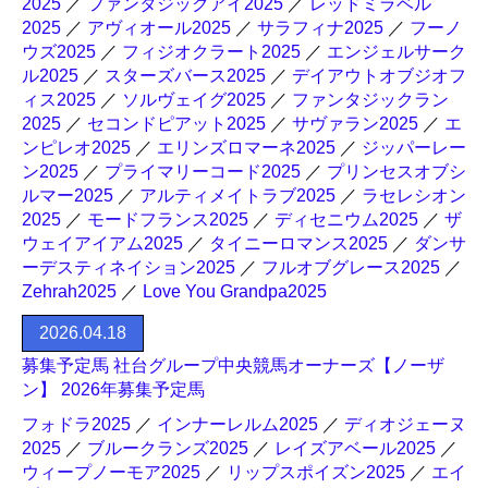
2025
／
ファンタジックアイ2025
／
レッドミラベル
2025
／
アヴィオール2025
／
サラフィナ2025
／
フーノ
ウズ2025
／
フィジオクラート2025
／
エンジェルサーク
ル2025
／
スターズバース2025
／
デイアウトオブジオフ
ィス2025
／
ソルヴェイグ2025
／
ファンタジックラン
2025
／
セコンドピアット2025
／
サヴァラン2025
／
エ
ンピレオ2025
／
エリンズロマーネ2025
／
ジッパーレー
ン2025
／
プライマリーコード2025
／
プリンセスオブシ
ルマー2025
／
アルティメイトラブ2025
／
ラセレシオン
2025
／
モードフランス2025
／
ディセニウム2025
／
ザ
ウェイアイアム2025
／
タイニーロマンス2025
／
ダンサ
ーデスティネイション2025
／
フルオブグレース2025
／
Zehrah2025
／
Love You Grandpa2025
2026.04.18
募集予定馬 社台グループ中央競馬オーナーズ【ノーザ
ン】 2026年募集予定馬
フォドラ2025
／
インナーレルム2025
／
ディオジェーヌ
2025
／
ブルークランズ2025
／
レイズアベール2025
／
ウィープノーモア2025
／
リップスポイズン2025
／
エイ