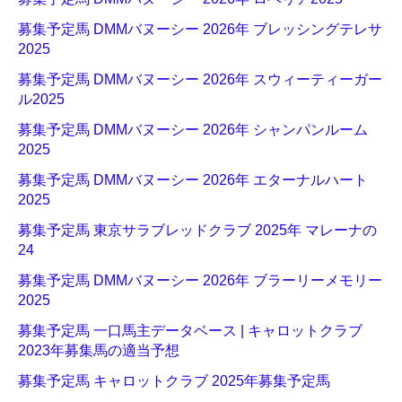
募集予定馬 DMMバヌーシー 2026年 ブレッシングテレサ
2025
募集予定馬 DMMバヌーシー 2026年 スウィーティーガー
ル2025
募集予定馬 DMMバヌーシー 2026年 シャンパンルーム
2025
募集予定馬 DMMバヌーシー 2026年 エターナルハート
2025
募集予定馬 東京サラブレッドクラブ 2025年 マレーナの
24
募集予定馬 DMMバヌーシー 2026年 ブラーリーメモリー
2025
募集予定馬 一口馬主データベース | キャロットクラブ
2023年募集馬の適当予想
募集予定馬 キャロットクラブ 2025年募集予定馬