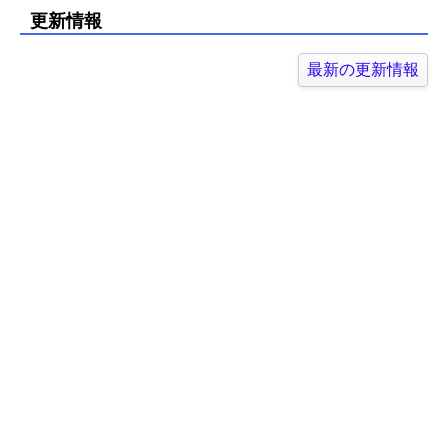
更新情報
最新の更新情報