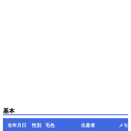
基本
生年月日
性別
毛色
生産者
メモ