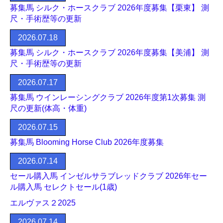
募集馬 シルク・ホースクラブ 2026年度募集【栗東】 測
尺・手術歴等の更新
2026.07.18
募集馬 シルク・ホースクラブ 2026年度募集【美浦】 測
尺・手術歴等の更新
2026.07.17
募集馬 ウインレーシングクラブ 2026年度第1次募集 測
尺の更新(体高・体重)
2026.07.15
募集馬 Blooming Horse Club 2026年度募集
2026.07.14
セール購入馬 インゼルサラブレッドクラブ 2026年セー
ル購入馬 セレクトセール(1歳)
エルヴァス２2025
2026.07.14