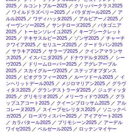
2025
／
ルコントブルー2025
／
クリッパークラス2025
／
ワイルドラズベリー2025
／
バラダガール2025
／
ア
ルル2025
／
ワディハッタ2025
／
アルビアーノ2025
／
イーヴンソー2025
／
サンテローズ2025
／
パタゴニア
2025
／
トーセンソレイユ2025
／
キープシークレット
2025
／
テキサスルビー2025
／
ゾンザ2025
／
チャーチ
クワイア2025
／
セリユーズ2025
／
クードラパン2025
／
サラキア2025
／
サラーブ2025
／
クインアマランサ
ス2025
／
イスパニダ2025
／
ドナウデルタ2025
／
シー
ヴ2025
／
ドリームローパー2025
／
アグレアーブル
2025
／
スカイグルーヴ2025
／
ステップオブダンス
2025
／
ビオグラフィー2025
／
ルーツドール2025
／
イ
ンヘリットデール2025
／
メジロマリアン2025
／
グラヴ
ィタス2025
／
グランデストラーダ2025
／
ジュディッタ
2025
／
グリモリオ2025
／
メリーウィドウ2025
／
グラ
ッブユアコート2025
／
クイーンブロッサム2025
／
アル
コレーヌ2025
／
スイープセレリタス2025
／
ソニックベ
ガ2025
／
ローズウィスパー2025
／
アイアゲート2025
／
カラパタール2025
／
プリモシーン2025
／
アーデル
ワイゼ2025
／
ベルゼール2025
／
ロッテンマイヤー