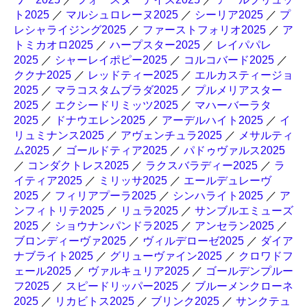
ト2025
／
マルシュロレーヌ2025
／
シーリア2025
／
プ
レシャライジング2025
／
ファーストフォリオ2025
／
ア
トミカオロ2025
／
ハープスター2025
／
レイパパレ
2025
／
シャーレイポピー2025
／
コルコバード2025
／
ククナ2025
／
レッドティー2025
／
エルカスティージョ
2025
／
マラコスタムブラダ2025
／
プルメリアスター
2025
／
エクシードリミッツ2025
／
マハーバーラタ
2025
／
ドナウエレン2025
／
アーデルハイト2025
／
イ
リュミナンス2025
／
アヴェンチュラ2025
／
メサルティ
ム2025
／
ゴールドティア2025
／
パドゥヴァルス2025
／
コンダクトレス2025
／
ラクスバラディー2025
／
ラ
イティア2025
／
ミリッサ2025
／
エールデュレーヴ
2025
／
フィリアプーラ2025
／
シンハライト2025
／
ア
ンフィトリテ2025
／
リュラ2025
／
サンブルエミューズ
2025
／
ショウナンパンドラ2025
／
アンセラン2025
／
ブロンディーヴァ2025
／
ヴィルデローゼ2025
／
ダイア
ナブライト2025
／
グリューヴァイン2025
／
クロワドフ
ェール2025
／
ヴァルキュリア2025
／
ゴールデンプルー
フ2025
／
スピードリッパー2025
／
ブルーメンクローネ
2025
／
リカビトス2025
／
ブリンク2025
／
サンクテュ