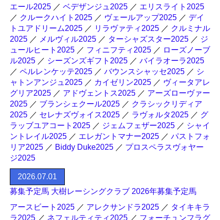
エール2025
／
ベデザンジュ2025
／
エリスライト2025
／
クルークハイト2025
／
ヴェールアップ2025
／
デイ
トユアドリーム2025
／
リラヴァティ2025
／
クルミナル
2025
／
メルヴィル2025
／
ターシャズスター2025
／
ジ
ュールヒート2025
／
フィニフティ2025
／
ローズノーブ
ル2025
／
シーズンズギフト2025
／
バイラオーラ2025
／
ペルレンケッテ2025
／
バウンスシャッセ2025
／
シ
ャトンアンジュ2025
／
カイゼリン2025
／
ヴィータアレ
グリア2025
／
アドヴェントス2025
／
アーズローヴァー
2025
／
ブランシェクール2025
／
クラシックリディア
2025
／
セレナズヴォイス2025
／
ラヴォルタ2025
／
グ
ラッブユアコート2025
／
ジェムフェザー2025
／
シャイ
ントレイル2025
／
エレガントマナー2025
／
パストフォ
リア2025
／
Biddy Duke2025
／
プロスペラスヴォヤー
ジ2025
2026.07.01
募集予定馬 大樹レーシングクラブ 2026年募集予定馬
アースビート2025
／
アレクサンドラ2025
／
タイキキラ
ラ2025
／
ネフェルティティ2025
／
フォーチュンフラグ