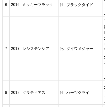
[
6
2016
ミッキーブラック
牡
ブラックタイド
[
[
[
産
Ｋ
ス
Ｎ
7
2017
レシステンシア
牝
ダイワメジャー
チ
[
[
[
[
[
[
[
8
2018
グラティアス
牡
ハーツクライ
[
[