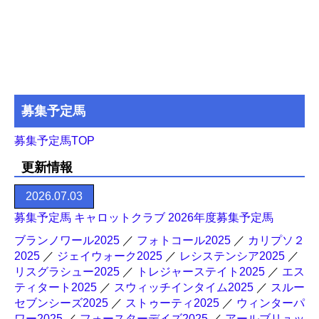
募集予定馬
募集予定馬TOP
更新情報
2026.07.03
募集予定馬 キャロットクラブ 2026年度募集予定馬
ブランノワール2025
／
フォトコール2025
／
カリプソ２
2025
／
ジェイウォーク2025
／
レシステンシア2025
／
リスグラシュー2025
／
トレジャーステイト2025
／
エス
ティタート2025
／
スウィッチインタイム2025
／
スルー
セブンシーズ2025
／
ストゥーティ2025
／
ウィンターパ
ワー2025
／
フォースターデイズ2025
／
アールブリュッ