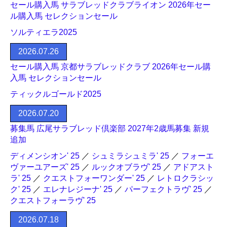
セール購入馬 サラブレッドクラブライオン 2026年セー
ル購入馬 セレクションセール
ソルティエラ2025
2026.07.26
セール購入馬 京都サラブレッドクラブ 2026年セール購
入馬 セレクションセール
ティックルゴールド2025
2026.07.20
募集馬 広尾サラブレッド倶楽部 2027年2歳馬募集 新規
追加
ディメンシオン' 25
／
シュミラシュミラ' 25
／
フォーエ
ヴァーユアーズ' 25
／
ルックオブラヴ' 25
／
アドアスト
ラ' 25
／
クエストフォーワンダー' 25
／
レトロクラシッ
ク' 25
／
エレナレジーナ' 25
／
パーフェクトラヴ' 25
／
クエストフォーラヴ' 25
2026.07.18