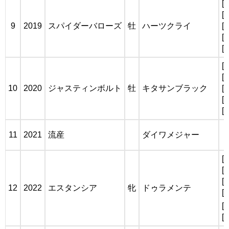
[
[
9
2019
スパイダーバローズ
牡
ハーツクライ
[
[
[
[
[
10
2020
ジャスティンボルト
牡
キタサンブラック
[
[
[
11
2021
流産
ダイワメジャー
[
[
[
12
2022
エスタンシア
牝
ドゥラメンテ
[
[
[