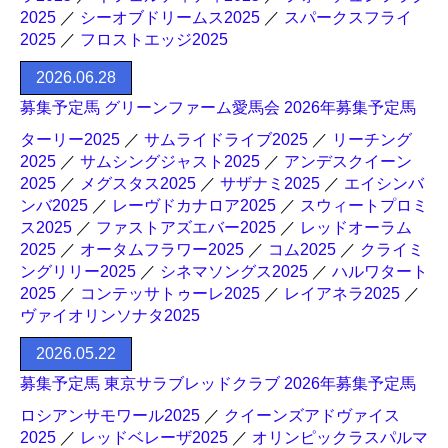
2025
／
シーオブドリームス2025
／
スパークスフライ
2025
／
フロストエッジ2025
2026.06.28
募集予定馬 グリーンファーム愛馬会 2026年募集予定馬
ターリー2025
／
サムライドライブ2025
／
リーチング
2025
／
サムシングジャスト2025
／
アンデスクイーン
2025
／
メグスタス2025
／
サザナミ2025
／
エイシンバ
ンバ2025
／
レーヴドカナロア2025
／
スウィートプロミ
ス2025
／
ファストアズエバー2025
／
レッドオーラム
2025
／
オータムフラワー2025
／
コム2025
／
クライミ
ングリリー2025
／
シネマソングス2025
／
ハルワタート
2025
／
コンテッサトゥーレ2025
／
レイアネラ2025
／
ヴァイオリンソナタ2025
2026.05.22
募集予定馬 東京サラブレッドクラブ 2026年募集予定馬
ロシアンサモワール2025
／
クイーンズアドヴァイス
2025
／
レッドベレーザ2025
／
オリンピックラスパルマ