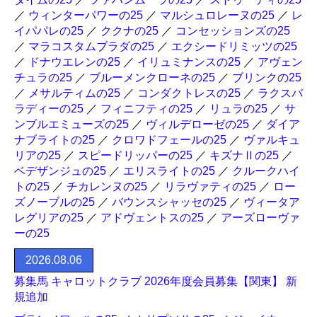
／
ウィンターパワーの25
／
マルシュロレーヌの25
／
レ
イパパレの25
／
ククナの25
／
コンセッションズの25
／
マラコスタムブラダの25
／
エクシードリミッツの25
／
ドナウエレンの25
／
イリュミナンスの25
／
アヴェン
チュラの25
／
ブルーメンクローネの25
／
ブリンクの25
／
メサルティムの25
／
コンダクトレスの25
／
ラクスバ
ラディーの25
／
フィニフティの25
／
リュラの25
／
サ
ンブルエミューズの25
／
ヴィルデローゼの25
／
ダイア
ナブライトの25
／
クロワドフェールの25
／
ヴァルキュ
リアの25
／
スピードリッパーの25
／
キズナⅡの25
／
ベデザンジュの25
／
エリスライトの25
／
クルークハイ
トの25
／
チカレンヌの25
／
リラヴァティの25
／
ロー
ズノーブルの25
／
バウンスシャッセの25
／
ヴィータア
レグリアの25
／
アドヴェントスの25
／
アーズローヴァ
ーの25
2026.08.06
募集馬 キャロットクラブ 2026年度会員募集【関東】 新
規追加