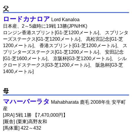
父
ロードカナロア
Lord Kanaloa
日本産、2～5歳時に19戦 13勝(JPN/HK)
ロンジン香港スプリント[G1-芝1200メートル]、 スプリンタ
ーズステークス[G1-芝1200メートル]、 高松宮記念[G1-芝
1200メートル]、 香港スプリント[G1-芝1200メートル]、 ス
プリンターズステークス[G1-芝1200メートル]、 安田記念
[G1-芝1600メートル]、 京阪杯[G3-芝1200メートル]、 シル
クロードステークス[G3-芝1200メートル]、 阪急杯[G3-芝
1400メートル]
母
マハーバーラタ
Mahabharata 鹿毛 2008年生 安平町
産
[JRA] 5戦 1勝 【7,470,000円】
[厩舎] (栗東)高野友和
[馬体重] 422～432