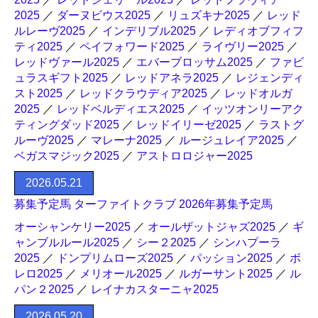
2025
／
ダーヌビウス2025
／
リュズキナ2025
／
レッド
ルレーヴ2025
／
インデリブル2025
／
レディオブフィフ
ティ2025
／
ペイフォワード2025
／
ライヴリー2025
／
レッドヴァール2025
／
エバーブロッサム2025
／
ファビ
ュラスギフト2025
／
レッドアネラ2025
／
レジェンディ
スト2025
／
レッドクラウディア2025
／
レッドオルガ
2025
／
レッドベルディエス2025
／
イッツオンリーアク
ティングダッド2025
／
レッドイリーゼ2025
／
ラストグ
ルーヴ2025
／
マレーナ2025
／
ルージュレイア2025
／
ベガスマジック2025
／
アストロロジャー2025
2026.05.21
募集予定馬 ターファイトクラブ 2026年募集予定馬
オーシャンケリー2025
／
オールザットジャズ2025
／
ギ
ャンブルルール2025
／
シー２2025
／
シンハプーラ
2025
／
ドンプリムローズ2025
／
パッション2025
／
ボ
レロ2025
／
メリオール2025
／
ルガーサント2025
／
ル
パン２2025
／
レイナカスターニャ2025
2026.05.20