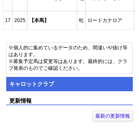
17
2025
【本馬】
牝
ロードカナロア
※個人的に集めているデータのため、間違いや抜け等
はあります。
※募集予定馬は変更等はあります。最終的には、クラ
ブ発表のものでご確認ください。
キャロットクラブ
更新情報
最新の更新情報