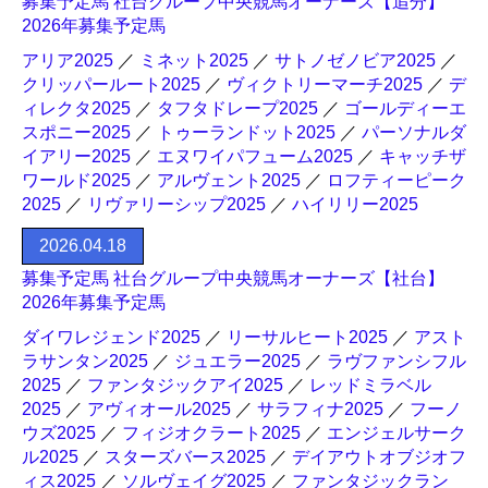
募集予定馬 社台グループ中央競馬オーナーズ【追分】
2026年募集予定馬
アリア2025
／
ミネット2025
／
サトノゼノビア2025
／
クリッパールート2025
／
ヴィクトリーマーチ2025
／
デ
ィレクタ2025
／
タフタドレープ2025
／
ゴールディーエ
スポニー2025
／
トゥーランドット2025
／
パーソナルダ
イアリー2025
／
エヌワイパフューム2025
／
キャッチザ
ワールド2025
／
アルヴェント2025
／
ロフティーピーク
2025
／
リヴァリーシップ2025
／
ハイリリー2025
2026.04.18
募集予定馬 社台グループ中央競馬オーナーズ【社台】
2026年募集予定馬
ダイワレジェンド2025
／
リーサルヒート2025
／
アスト
ラサンタン2025
／
ジュエラー2025
／
ラヴファンシフル
2025
／
ファンタジックアイ2025
／
レッドミラベル
2025
／
アヴィオール2025
／
サラフィナ2025
／
フーノ
ウズ2025
／
フィジオクラート2025
／
エンジェルサーク
ル2025
／
スターズバース2025
／
デイアウトオブジオフ
ィス2025
／
ソルヴェイグ2025
／
ファンタジックラン