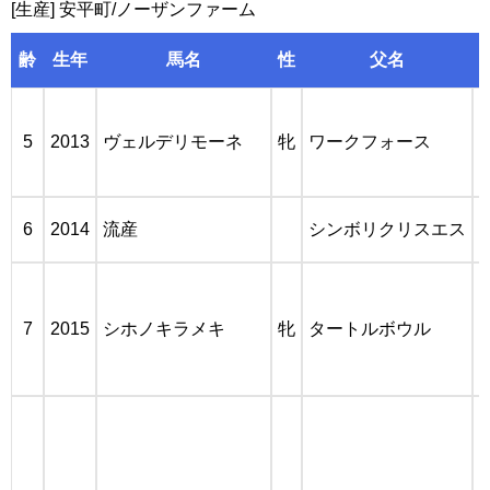
[生産] 安平町/ノーザンファーム
齢
生年
馬名
性
父名
5
2013
ヴェルデリモーネ
牝
ワークフォース
[
6
2014
流産
シンボリクリスエス
7
2015
シホノキラメキ
牝
タートルボウル
[