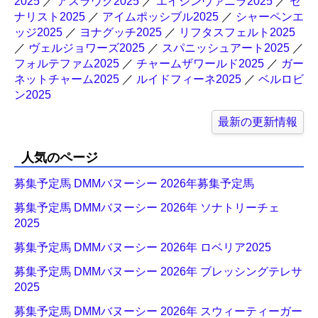
2025
／
アスラウグ2025
／
エイシンヴァニラ2025
／
セ
ナリスト2025
／
アイムポッシブル2025
／
シャーペンエ
ッジ2025
／
ヨナグッチ2025
／
リフタスフェルト2025
／
ヴェルジョワーズ2025
／
スパニッシュアート2025
／
フォルテファム2025
／
チャームザワールド2025
／
ガー
ネットチャーム2025
／
ルイドフィーネ2025
／
ベルロビ
ン2025
最新の更新情報
人気のページ
募集予定馬 DMMバヌーシー 2026年募集予定馬
募集予定馬 DMMバヌーシー 2026年 ソナトリーチェ
2025
募集予定馬 DMMバヌーシー 2026年 ロベリア2025
募集予定馬 DMMバヌーシー 2026年 ブレッシングテレサ
2025
募集予定馬 DMMバヌーシー 2026年 スウィーティーガー