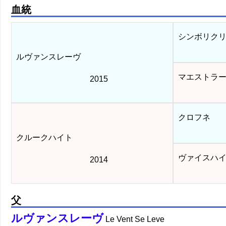
血統
シンボリクリ
ルヴァンスレーヴ
マエストラ
2015
クロフネ
クルークハイト
ヴァイスハ
2014
父
ルヴァンスレーヴ
Le Vent Se Leve