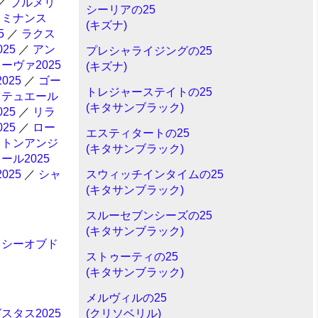
／
プルメリ
シーリアの25
ュミナンス
(キズナ)
5
／
ラクス
25
／
アン
プレシャライジングの25
ーヴァ2025
(キズナ)
025
／
ゴー
トレジャーステイトの25
クテュエール
(キタサンブラック)
25
／
リラ
25
／
ロー
エスティタートの25
ャトンアンジ
(キタサンブラック)
ール2025
025
／
シャ
スウィッチインタイムの25
(キタサンブラック)
スルーセブンシーズの25
(キタサンブラック)
／
シーオブド
ストゥーティの25
(キタサンブラック)
メルヴィルの25
スタス2025
(クリソベリル)