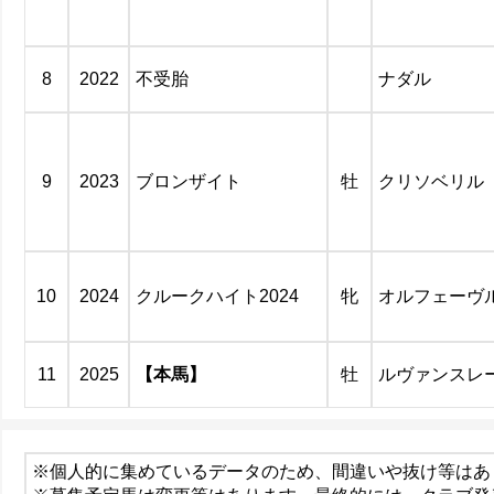
8
2022
不受胎
ナダル
9
2023
ブロンザイト
牡
クリソベリル
10
2024
クルークハイト2024
牝
オルフェーヴ
11
2025
【本馬】
牡
ルヴァンスレ
※個人的に集めているデータのため、間違いや抜け等はあ