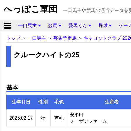
へっぽこ軍団
一口馬主や競馬の適当データを
一口馬主
競馬
愛馬くん
野球
ゲー
トップ
＞
一口馬主
＞
募集予定馬
＞
キャロットクラブ 20
クルークハイトの25
基本
生年月日
性別
毛色
生産者
安平町
2025.02.17
牡
芦毛
ノーザンファーム