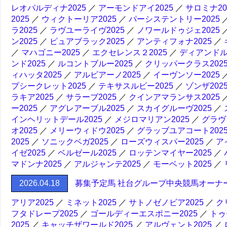
レオパルディナ2025
／
アーモンドアイ2025
／
サロミナ20
2025
／
ウィクトーリア2025
／
パーシステントリー2025
ラ2025
／
ラヴユーライヴ2025
／
ノワールドゥジェ2025
ン2025
／
ピュアブラック2025
／
アンティフォナ2025
／
／
マハゴニー2025
／
エクセレンス２2025
／
ディアンドル2
ンド2025
／
ルコントブルー2025
／
クリッパークラス202
ィハッタ2025
／
アルビアーノ2025
／
イーヴンソー2025
プシークレット2025
／
テキサスルビー2025
／
ゾンザ202
ラキア2025
／
サラーブ2025
／
クインアマランサス2025
ー2025
／
アグレアーブル2025
／
スカイグルーヴ2025
／
インヘリットデール2025
／
メジロマリアン2025
／
グラヴ
オ2025
／
メリーウィドウ2025
／
グラッブユアコート202
2025
／
ソニックベガ2025
／
ローズウィスパー2025
／
ア
イゼ2025
／
ベルゼール2025
／
ロッテンマイヤー2025
／
マドンナ2025
／
アルジャンテ2025
／
モーベット2025
／
2026.04.18
募集予定馬 社台グループ中央競馬オーナー
アリア2025
／
ミネット2025
／
サトノゼノビア2025
／
ク
フタドレープ2025
／
ゴールディーエスポニー2025
／
トゥ
2025
／
キャッチザワールド2025
／
アルヴェント2025
／