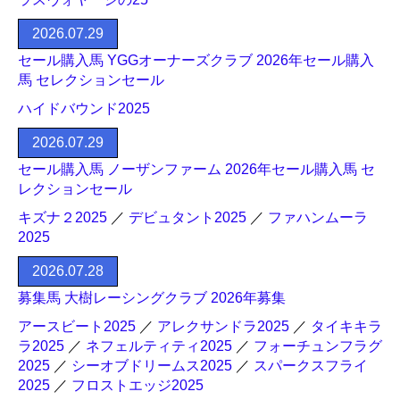
2026.07.29
セール購入馬 YGGオーナーズクラブ 2026年セール購入
馬 セレクションセール
ハイドバウンド2025
2026.07.29
セール購入馬 ノーザンファーム 2026年セール購入馬 セ
レクションセール
キズナ２2025
／
デビュタント2025
／
ファハンムーラ
2025
2026.07.28
募集馬 大樹レーシングクラブ 2026年募集
アースビート2025
／
アレクサンドラ2025
／
タイキキラ
ラ2025
／
ネフェルティティ2025
／
フォーチュンフラグ
2025
／
シーオブドリームス2025
／
スパークスフライ
2025
／
フロストエッジ2025