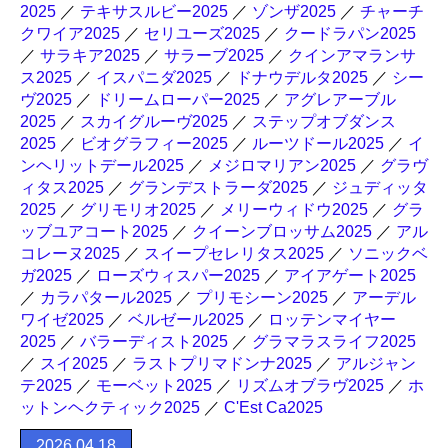
2025
／
テキサスルビー2025
／
ゾンザ2025
／
チャーチ
クワイア2025
／
セリユーズ2025
／
クードラパン2025
／
サラキア2025
／
サラーブ2025
／
クインアマランサ
ス2025
／
イスパニダ2025
／
ドナウデルタ2025
／
シー
ヴ2025
／
ドリームローパー2025
／
アグレアーブル
2025
／
スカイグルーヴ2025
／
ステップオブダンス
2025
／
ビオグラフィー2025
／
ルーツドール2025
／
イ
ンヘリットデール2025
／
メジロマリアン2025
／
グラヴ
ィタス2025
／
グランデストラーダ2025
／
ジュディッタ
2025
／
グリモリオ2025
／
メリーウィドウ2025
／
グラ
ッブユアコート2025
／
クイーンブロッサム2025
／
アル
コレーヌ2025
／
スイープセレリタス2025
／
ソニックベ
ガ2025
／
ローズウィスパー2025
／
アイアゲート2025
／
カラパタール2025
／
プリモシーン2025
／
アーデル
ワイゼ2025
／
ベルゼール2025
／
ロッテンマイヤー
2025
／
バラーディスト2025
／
グラマラスライフ2025
／
スイ2025
／
ラストプリマドンナ2025
／
アルジャン
テ2025
／
モーベット2025
／
リズムオブラヴ2025
／
ホ
ットンヘクティック2025
／
C'Est Ca2025
2026.04.18