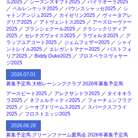
ル2025
／
シーズンズギフト2025
／
バイラオーラ2025
／
ペルレンケッテ2025
／
バウンスシャッセ2025
／
シ
ャトンアンジュ2025
／
カイゼリン2025
／
ヴィータアレ
グリア2025
／
アドヴェントス2025
／
アーズローヴァー
2025
／
ブランシェクール2025
／
クラシックリディア
2025
／
セレナズヴォイス2025
／
ラヴォルタ2025
／
グ
ラッブユアコート2025
／
ジェムフェザー2025
／
シャイ
ントレイル2025
／
エレガントマナー2025
／
パストフォ
リア2025
／
Biddy Duke2025
／
プロスペラスヴォヤー
ジ2025
2026.07.01
募集予定馬 大樹レーシングクラブ 2026年募集予定馬
アースビート2025
／
アレクサンドラ2025
／
タイキキラ
ラ2025
／
ネフェルティティ2025
／
フォーチュンフラグ
2025
／
シーオブドリームス2025
／
スパークスフライ
2025
／
フロストエッジ2025
2026.06.28
募集予定馬 グリーンファーム愛馬会 2026年募集予定馬