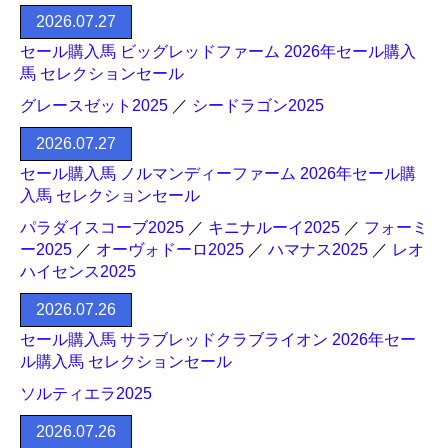
2026.07.27
セール購入馬 ビッグレッドファーム 2026年セール購入
馬 セレクションセール
グレースゼット2025
／
シードラゴン2025
2026.07.27
セール購入馬 ノルマンディーファーム 2026年セール購
入馬 セレクションセール
パラダイスコーブ2025
／
キニナルーイ2025
／
フォーミ
ー2025
／
オーヴォドーロ2025
／
ハマナス2025
／
レオ
ハイセンス2025
2026.07.26
セール購入馬 サラブレッドクラブライオン 2026年セー
ル購入馬 セレクションセール
ソルティエラ2025
2026.07.26