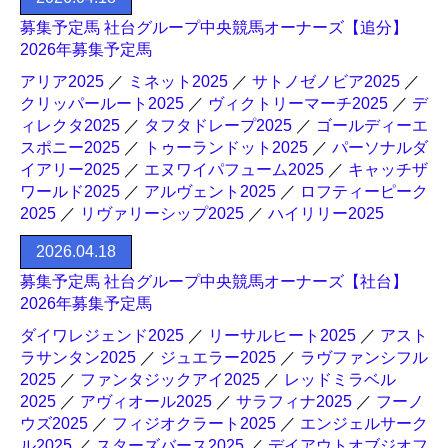
募集予定馬 社台グループ中央競馬オーナーズ【追分】
2026年募集予定馬
アリア2025
／
ミネット2025
／
サトノゼノビア2025
／
クリッパールート2025
／
ヴィクトリーマーチ2025
／
デ
ィレクタ2025
／
タフタドレープ2025
／
ゴールディーエ
スポニー2025
／
トゥーランドット2025
／
パーソナルダ
イアリー2025
／
エヌワイパフューム2025
／
キャッチザ
ワールド2025
／
アルヴェント2025
／
ロフティーピーク
2025
／
リヴァリーシップ2025
／
ハイリリー2025
2026.04.18
募集予定馬 社台グループ中央競馬オーナーズ【社台】
2026年募集予定馬
ダイワレジェンド2025
／
リーサルヒート2025
／
アスト
ラサンタン2025
／
ジュエラー2025
／
ラヴファンシフル
2025
／
ファンタジックアイ2025
／
レッドミラベル
2025
／
アヴィオール2025
／
サラフィナ2025
／
フーノ
ウズ2025
／
フィジオクラート2025
／
エンジェルサーク
ル2025
／
スターズバース2025
／
デイアウトオブジオフ