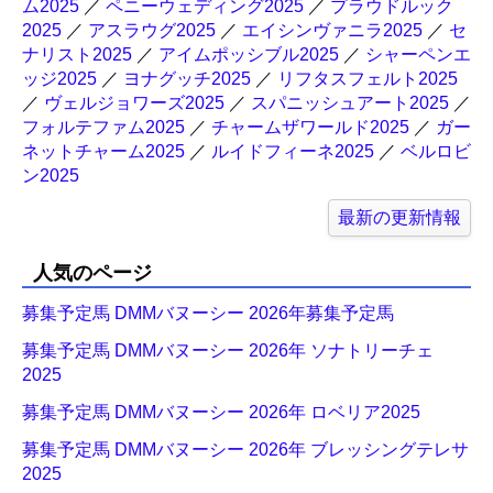
ム2025
／
ペニーウェディング2025
／
プラウドルック
2025
／
アスラウグ2025
／
エイシンヴァニラ2025
／
セ
ナリスト2025
／
アイムポッシブル2025
／
シャーペンエ
ッジ2025
／
ヨナグッチ2025
／
リフタスフェルト2025
／
ヴェルジョワーズ2025
／
スパニッシュアート2025
／
フォルテファム2025
／
チャームザワールド2025
／
ガー
ネットチャーム2025
／
ルイドフィーネ2025
／
ベルロビ
ン2025
最新の更新情報
人気のページ
募集予定馬 DMMバヌーシー 2026年募集予定馬
募集予定馬 DMMバヌーシー 2026年 ソナトリーチェ
2025
募集予定馬 DMMバヌーシー 2026年 ロベリア2025
募集予定馬 DMMバヌーシー 2026年 ブレッシングテレサ
2025