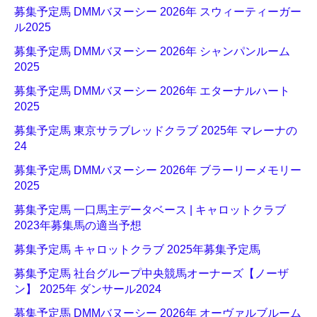
募集予定馬 DMMバヌーシー 2026年 スウィーティーガー
ル2025
募集予定馬 DMMバヌーシー 2026年 シャンパンルーム
2025
募集予定馬 DMMバヌーシー 2026年 エターナルハート
2025
募集予定馬 東京サラブレッドクラブ 2025年 マレーナの
24
募集予定馬 DMMバヌーシー 2026年 ブラーリーメモリー
2025
募集予定馬 一口馬主データベース | キャロットクラブ
2023年募集馬の適当予想
募集予定馬 キャロットクラブ 2025年募集予定馬
募集予定馬 社台グループ中央競馬オーナーズ【ノーザ
ン】 2025年 ダンサール2024
募集予定馬 DMMバヌーシー 2026年 オーヴァルブルーム