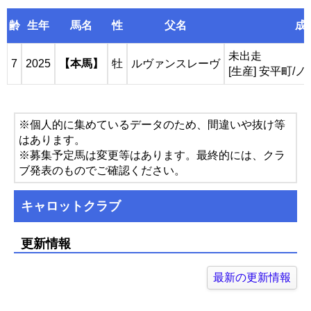
齢
生年
馬名
性
父名
成
未出走
7
2025
【本馬】
牡
ルヴァンスレーヴ
[生産] 安平町/
※個人的に集めているデータのため、間違いや抜け等
はあります。
※募集予定馬は変更等はあります。最終的には、クラ
ブ発表のものでご確認ください。
キャロットクラブ
更新情報
最新の更新情報