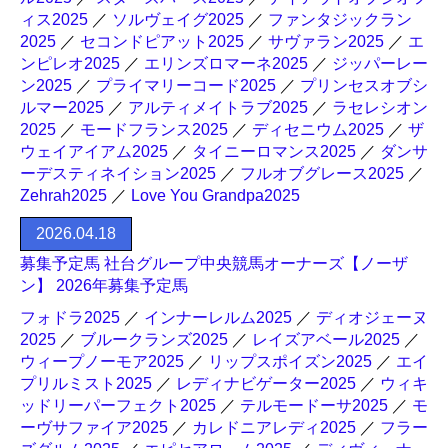
ィス2025
／
ソルヴェイグ2025
／
ファンタジックラン
2025
／
セコンドピアット2025
／
サヴァラン2025
／
エ
ンピレオ2025
／
エリンズロマーネ2025
／
ジッパーレー
ン2025
／
プライマリーコード2025
／
プリンセスオブシ
ルマー2025
／
アルティメイトラブ2025
／
ラセレシオン
2025
／
モードフランス2025
／
ディセニウム2025
／
ザ
ウェイアイアム2025
／
タイニーロマンス2025
／
ダンサ
ーデスティネイション2025
／
フルオブグレース2025
／
Zehrah2025
／
Love You Grandpa2025
2026.04.18
募集予定馬 社台グループ中央競馬オーナーズ【ノーザ
ン】 2026年募集予定馬
フォドラ2025
／
インナーレルム2025
／
ディオジェーヌ
2025
／
ブルークランズ2025
／
レイズアベール2025
／
ウィープノーモア2025
／
リップスポイズン2025
／
エイ
プリルミスト2025
／
レディナビゲーター2025
／
ウィキ
ッドリーパーフェクト2025
／
テルモードーサ2025
／
モ
ーヴサファイア2025
／
カレドニアレディ2025
／
フラー