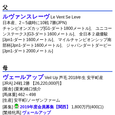
父
ルヴァンスレーヴ
Le Vent Se Leve
日本産、2～5歳時に10戦 7勝(JPN)
チャンピオンズカップ[G1-ダート1800メートル]、 ユニコー
ンステークス[G3-ダート1600メートル]、 全日本２歳優駿
[Jpn1-ダート1600メートル]、 マイルチャンピオンシップ南
部杯[Jpn1-ダート1600メートル]、 ジャパンダートダービー
[Jpn1-ダート2000メートル]
母
ヴェールアップ
Veil Up 芦毛 2018年生 安平町産
[JRA] 24戦 2勝 【26,220,000円】
[厩舎] (栗東)橋口慎介
[馬体重] 462～498
[生産] 安平町/ノーザンファーム
[募集]
2019年度会員募集【関西】
1,800万円(400口)
[繁殖牝馬]
ヴェールアップ