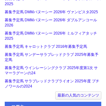
2025
募集予定馬 DMMバヌーシー 2026年 ヴァンビスタ2025
募集予定馬 DMMバヌーシー 2026年 ダブルアンコール
2026
募集予定馬 DMMバヌーシー 2026年 ミルフィアタッチ
2025
募集予定馬 キャロットクラブ 2016年募集予定馬
募集予定馬 サンデーサラブレッドクラブ 2025年募集予
定馬
募集予定馬 ウインレーシングクラブ 2025年度第1次 サ
マーラグーンの24
募集予定馬 サラブレッドクラブライオン 2025年度 プチ
ノワールの2024
最新の人気のコンテンツ