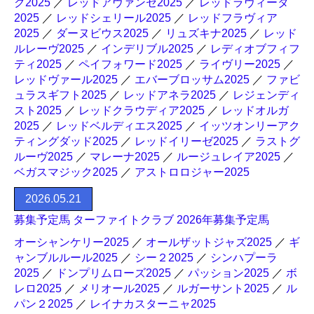
ク2025
／
レッドアヴァンセ2025
／
レッドラヴィータ
2025
／
レッドシェリール2025
／
レッドフラヴィア
2025
／
ダーヌビウス2025
／
リュズキナ2025
／
レッド
ルレーヴ2025
／
インデリブル2025
／
レディオブフィフ
ティ2025
／
ペイフォワード2025
／
ライヴリー2025
／
レッドヴァール2025
／
エバーブロッサム2025
／
ファビ
ュラスギフト2025
／
レッドアネラ2025
／
レジェンディ
スト2025
／
レッドクラウディア2025
／
レッドオルガ
2025
／
レッドベルディエス2025
／
イッツオンリーアク
ティングダッド2025
／
レッドイリーゼ2025
／
ラストグ
ルーヴ2025
／
マレーナ2025
／
ルージュレイア2025
／
ベガスマジック2025
／
アストロロジャー2025
2026.05.21
募集予定馬 ターファイトクラブ 2026年募集予定馬
オーシャンケリー2025
／
オールザットジャズ2025
／
ギ
ャンブルルール2025
／
シー２2025
／
シンハプーラ
2025
／
ドンプリムローズ2025
／
パッション2025
／
ボ
レロ2025
／
メリオール2025
／
ルガーサント2025
／
ル
パン２2025
／
レイナカスターニャ2025