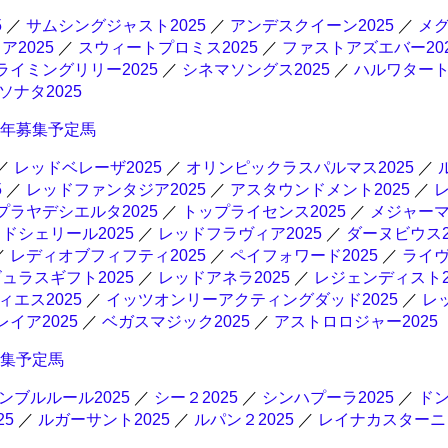
5
／
サムシングジャスト2025
／
アンデスクイーン2025
／
メグ
2025
／
スウィートプロミス2025
／
ファストアズエバー20
ライミングリリー2025
／
シネマソングス2025
／
ハルワタート2
ナタ2025
6年募集予定馬
／
レッドベレーザ2025
／
オリンピックラスパルマス2025
／
5
／
レッドファンタジア2025
／
アスタウンドメント2025
／
プラヤデシエルタ2025
／
トップライセンス2025
／
メジャーマ
ドシェリール2025
／
レッドフラヴィア2025
／
ダーヌビウス2
／
レディオブフィフティ2025
／
ペイフォワード2025
／
ライヴ
ュラスギフト2025
／
レッドアネラ2025
／
レジェンディスト2
エス2025
／
イッツオンリーアクティングダッド2025
／
レ
イア2025
／
ベガスマジック2025
／
アストロロジャー2025
募集予定馬
ンブルルール2025
／
シー２2025
／
シンハプーラ2025
／
ド
25
／
ルガーサント2025
／
ルパン２2025
／
レイナカスターニャ