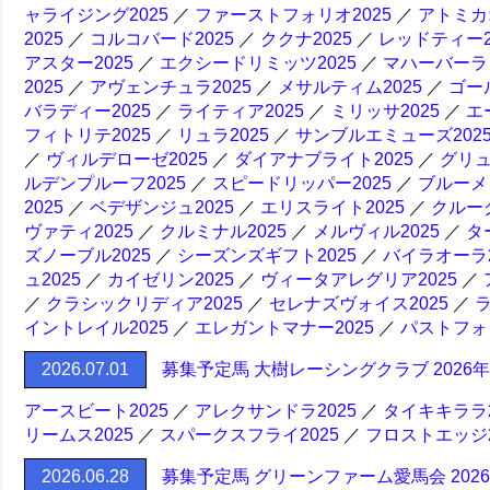
ャライジング2025
／
ファーストフォリオ2025
／
アトミカオ
2025
／
コルコバード2025
／
ククナ2025
／
レッドティー2
アスター2025
／
エクシードリミッツ2025
／
マハーバーラタ
2025
／
アヴェンチュラ2025
／
メサルティム2025
／
ゴー
バラディー2025
／
ライティア2025
／
ミリッサ2025
／
エ
フィトリテ2025
／
リュラ2025
／
サンブルエミューズ202
／
ヴィルデローゼ2025
／
ダイアナブライト2025
／
グリュ
ルデンプルーフ2025
／
スピードリッパー2025
／
ブルーメ
2025
／
ベデザンジュ2025
／
エリスライト2025
／
クルーク
ヴァティ2025
／
クルミナル2025
／
メルヴィル2025
／
タ
ズノーブル2025
／
シーズンズギフト2025
／
バイラオーラ2
ュ2025
／
カイゼリン2025
／
ヴィータアレグリア2025
／
／
クラシックリディア2025
／
セレナズヴォイス2025
／
ラ
イントレイル2025
／
エレガントマナー2025
／
パストフォリ
2026.07.01
募集予定馬 大樹レーシングクラブ 2026
アースビート2025
／
アレクサンドラ2025
／
タイキキララ2
リームス2025
／
スパークスフライ2025
／
フロストエッジ2
2026.06.28
募集予定馬 グリーンファーム愛馬会 202