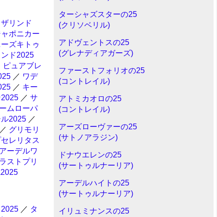
ターシャズスターの25
ロザリンド
(クリソベリル)
ジャポニカー
アドヴェントスの25
ニーズキトゥ
(グレナディアガーズ)
ンド2025
／
ピュアブレ
ファーストフォリオの25
25
／
ワデ
(コントレイル)
25
／
キー
025
／
サ
アトミカオロの25
ームローパ
(コントレイル)
ル2025
／
アーズローヴァーの25
／
グリモリ
(サトノアラジン)
プセレリタス
アーデルワ
ドナウエレンの25
ラストプリ
(サートゥルナーリア)
a2025
アーデルハイトの25
(サートゥルナーリア)
025
／
タ
イリュミナンスの25