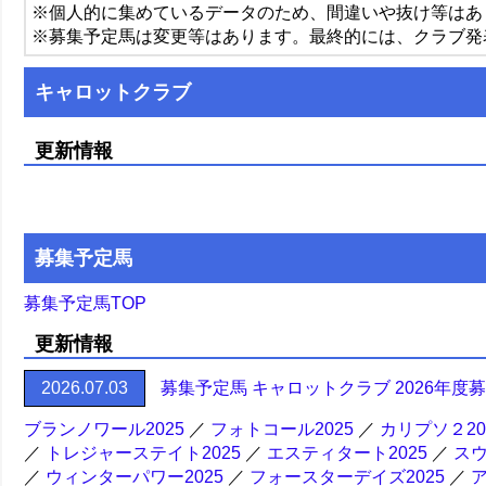
※個人的に集めているデータのため、間違いや抜け等はあ
※募集予定馬は変更等はあります。最終的には、クラブ発
キャロットクラブ
更新情報
募集予定馬
募集予定馬TOP
更新情報
2026.07.03
募集予定馬 キャロットクラブ 2026年度
ブランノワール2025
／
フォトコール2025
／
カリプソ２20
／
トレジャーステイト2025
／
エスティタート2025
／
スウ
／
ウィンターパワー2025
／
フォースターデイズ2025
／
ア