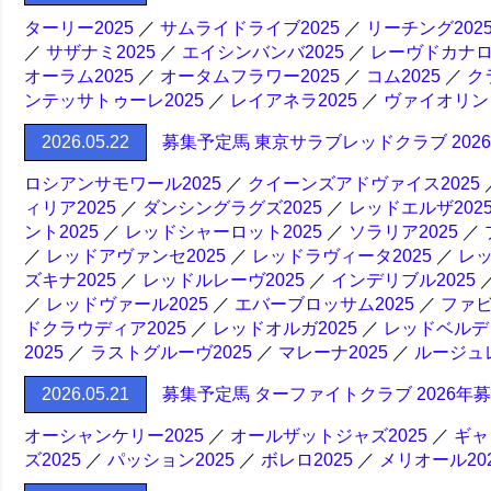
ターリー2025
／
サムライドライブ2025
／
リーチング202
／
サザナミ2025
／
エイシンバンバ2025
／
レーヴドカナロア
オーラム2025
／
オータムフラワー2025
／
コム2025
／
ク
ンテッサトゥーレ2025
／
レイアネラ2025
／
ヴァイオリンソ
2026.05.22
募集予定馬 東京サラブレッドクラブ 202
ロシアンサモワール2025
／
クイーンズアドヴァイス2025
ィリア2025
／
ダンシングラグズ2025
／
レッドエルザ202
ント2025
／
レッドシャーロット2025
／
ソラリア2025
／
／
レッドアヴァンセ2025
／
レッドラヴィータ2025
／
レッ
ズキナ2025
／
レッドルレーヴ2025
／
インデリブル2025
／
レッドヴァール2025
／
エバーブロッサム2025
／
ファビ
ドクラウディア2025
／
レッドオルガ2025
／
レッドベルディ
2025
／
ラストグルーヴ2025
／
マレーナ2025
／
ルージュレ
2026.05.21
募集予定馬 ターファイトクラブ 2026年
オーシャンケリー2025
／
オールザットジャズ2025
／
ギャ
ズ2025
／
パッション2025
／
ボレロ2025
／
メリオール20