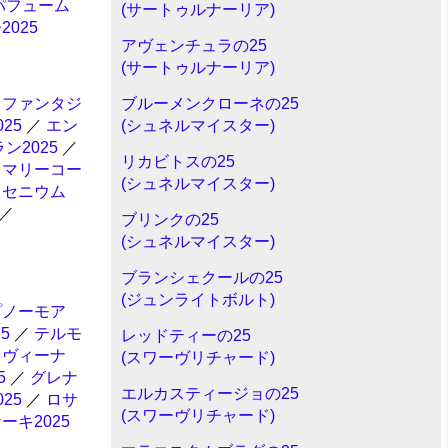
パフューム
(サートゥルナーリア)
025
アヴェンチュラの25
(サートゥルナーリア)
／
ファンタジ
ブルーメンクローネの25
25
／
エン
(シュネルマイスター)
ン2025
／
リカビトスの25
イマリーコー
(シュネルマイスター)
ィセニウム
／
ブリンクの25
(シュネルマイスター)
ブランシェクールの25
(ジュンライトボルト)
プノーモア
5
／
テルモ
レッドティーの25
ィヴィーナ
(スワーヴリチャード)
5
／
グレナ
エルカスティージョの25
25
／
ロサ
(スワーヴリチャード)
ーキ2025