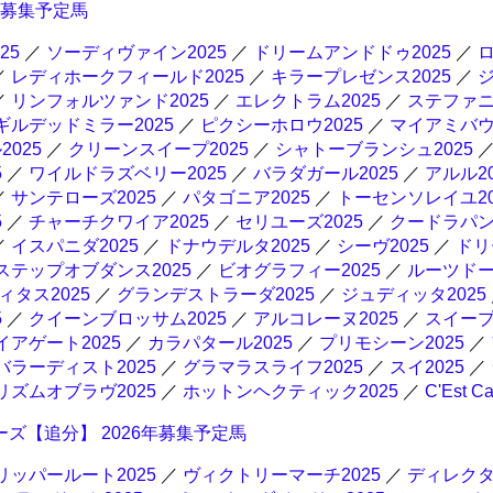
年募集予定馬
25
／
ソーディヴァイン2025
／
ドリームアンドドゥ2025
／
／
レディホークフィールド2025
／
キラープレゼンス2025
／
／
リンフォルツァンド2025
／
エレクトラム2025
／
ステファ
ギルデッドミラー2025
／
ピクシーホロウ2025
／
マイアミバウ
025
／
クリーンスイープ2025
／
シャトーブランシュ2025
5
／
ワイルドラズベリー2025
／
バラダガール2025
／
アルル20
／
サンテローズ2025
／
パタゴニア2025
／
トーセンソレイユ20
5
／
チャーチクワイア2025
／
セリユーズ2025
／
クードラパン2
／
イスパニダ2025
／
ドナウデルタ2025
／
シーヴ2025
／
ドリ
ステップオブダンス2025
／
ビオグラフィー2025
／
ルーツドー
ィタス2025
／
グランデストラーダ2025
／
ジュディッタ2025
5
／
クイーンブロッサム2025
／
アルコレーヌ2025
／
スイー
イアゲート2025
／
カラパタール2025
／
プリモシーン2025
／
バラーディスト2025
／
グラマラスライフ2025
／
スイ2025
／
リズムオブラヴ2025
／
ホットンヘクティック2025
／
C'Est C
ズ【追分】 2026年募集予定馬
リッパールート2025
／
ヴィクトリーマーチ2025
／
ディレクタ2