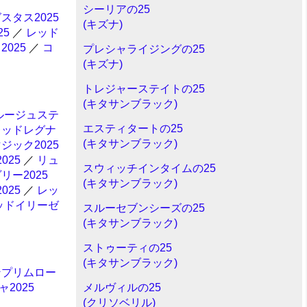
シーリアの25
スタス2025
(キズナ)
25
／
レッド
025
／
コ
プレシャライジングの25
(キズナ)
トレジャーステイトの25
(キタサンブラック)
ルージュステ
エスティタートの25
レッドレグナ
(キタサンブラック)
ジック2025
025
／
リュ
スウィッチインタイムの25
リー2025
(キタサンブラック)
025
／
レッ
ッドイリーゼ
スルーセブンシーズの25
(キタサンブラック)
ストゥーティの25
(キタサンブラック)
ンプリムロー
2025
メルヴィルの25
(クリソベリル)