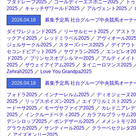
フタドレープ2025
／
ゴールディーエスポニー2025
／
トゥ
2025
／
キャッチザワールド2025
／
アルヴェント2025
／
2026.04.18
募集予定馬 社台グループ中央競馬オーナー
ダイワレジェンド2025
／
リーサルヒート2025
／
アストラ
ックアイ2025
／
レッドミラベル2025
／
アヴィオール202
ジェルサークル2025
／
スターズバース2025
／
デイアウト
セコンドピアット2025
／
サヴァラン2025
／
エンピレオ20
ド2025
／
プリンセスオブシルマー2025
／
アルティメイトラ
2025
／
ザウェイアイアム2025
／
タイニーロマンス2025
Zehrah2025
／
Love You Grandpa2025
2026.04.18
募集予定馬 社台グループ中央競馬オーナー
フォドラ2025
／
インナーレルム2025
／
ディオジェーヌ20
2025
／
リップスポイズン2025
／
エイプリルミスト2025
ードーサ2025
／
モーヴサファイア2025
／
カレドニアレディ
2025
／
インクルードベティ2025
／
カラフルブラッサム20
デンシロップ2025
／
ポンデザール2025
／
メメントモリ20
グラウカ2025
／
サンティール2025
／
クラーベセクレタ20
／
アイズオンリー2025