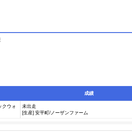
産
成績
ックウォ
未出走
[生産] 安平町/ノーザンファーム