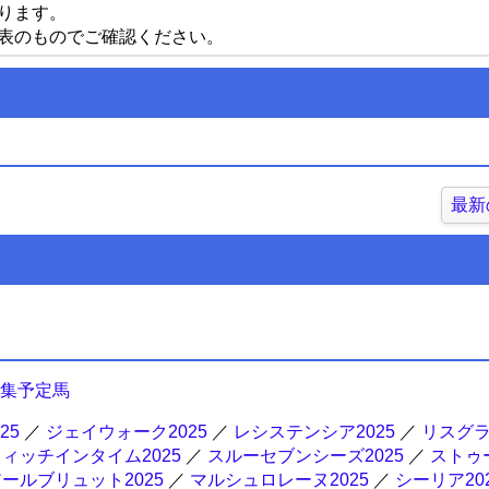
ります。
表のものでご確認ください。
最新
募集予定馬
25
／
ジェイウォーク2025
／
レシステンシア2025
／
リスグラ
ィッチインタイム2025
／
スルーセブンシーズ2025
／
ストゥー
ールブリュット2025
／
マルシュロレーヌ2025
／
シーリア20