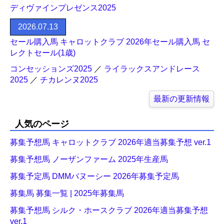
ディヴァインプレゼンス2025
2026.07.13
セール購入馬 キャロットクラブ 2026年セール購入馬 セ
レクトセール(1歳)
コンセッションズ2025
／
ライラックスアンドレース
2025
／
チカレンヌ2025
最新の更新情報
人気のページ
募集予想馬 キャロットクラブ 2026年適当募集予想 ver.1
募集予想馬 ノーザンファーム 2025年生産馬
募集予定馬 DMMバヌーシー 2026年募集予定馬
募集馬 募集一覧 | 2025年募集馬
募集予想馬 シルク・ホースクラブ 2026年適当募集予想
ver.1