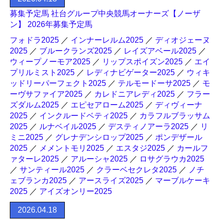
募集予定馬 社台グループ中央競馬オーナーズ【ノーザ
ン】 2026年募集予定馬
フォドラ2025
／
インナーレルム2025
／
ディオジェーヌ
2025
／
ブルークランズ2025
／
レイズアベール2025
／
ウィープノーモア2025
／
リップスポイズン2025
／
エイ
プリルミスト2025
／
レディナビゲーター2025
／
ウィキ
ッドリーパーフェクト2025
／
テルモードーサ2025
／
モ
ーヴサファイア2025
／
カレドニアレディ2025
／
フラー
ズダルム2025
／
エピセアローム2025
／
ディヴィーナ
2025
／
インクルードベティ2025
／
カラフルブラッサム
2025
／
ルナベイル2025
／
デスティノアーラ2025
／
リ
ミニ2025
／
グレナデンシロップ2025
／
ポンデザール
2025
／
メメントモリ2025
／
エスタジ2025
／
カールフ
ァターレ2025
／
アルーシャ2025
／
ロサグラウカ2025
／
サンティール2025
／
クラーベセクレタ2025
／
ノチ
ェブランカ2025
／
アースライズ2025
／
マーブルケーキ
2025
／
アイズオンリー2025
2026.04.18