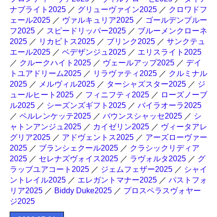
ナブライト2025
／
グリューヴァイン2025
／
クロワドフ
ェール2025
／
ヴァルキュリア2025
／
ゴールデンプルー
フ2025
／
スピードリッパー2025
／
ブルーメンクローネ
2025
／
リカビトス2025
／
ブリンク2025
／
サンクテュ
エール2025
／
ベデザンジュ2025
／
エリスライト2025
／
クルークハイト2025
／
ヴェールアップ2025
／
デイ
トユアドリーム2025
／
リラヴァティ2025
／
クルミナル
2025
／
メルヴィル2025
／
ターシャズスター2025
／
ジ
ュールヒート2025
／
フィニフティ2025
／
ローズノーブ
ル2025
／
シーズンズギフト2025
／
バイラオーラ2025
／
ペルレンケッテ2025
／
バウンスシャッセ2025
／
シ
ャトンアンジュ2025
／
カイゼリン2025
／
ヴィータアレ
グリア2025
／
アドヴェントス2025
／
アーズローヴァー
2025
／
ブランシェクール2025
／
クラシックリディア
2025
／
セレナズヴォイス2025
／
ラヴォルタ2025
／
グ
ラッブユアコート2025
／
ジェムフェザー2025
／
シャイ
ントレイル2025
／
エレガントマナー2025
／
パストフォ
リア2025
／
Biddy Duke2025
／
プロスペラスヴォヤー
ジ2025