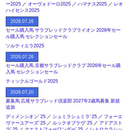
ー2025
／
オーヴォドーロ2025
／
ハマナス2025
／
レオ
ハイセンス2025
2026.07.26
セール購入馬 サラブレッドクラブライオン 2026年セー
ル購入馬 セレクションセール
ソルティエラ2025
2026.07.26
セール購入馬 京都サラブレッドクラブ 2026年セール購
入馬 セレクションセール
ティックルゴールド2025
2026.07.20
募集馬 広尾サラブレッド倶楽部 2027年2歳馬募集 新規
追加
ディメンシオン' 25
／
シュミラシュミラ' 25
／
フォーエ
ヴァーユアーズ' 25
／
ルックオブラヴ' 25
／
アドアスト
ラ' 25
／
クエストフォーワンダー' 25
／
レトロクラシッ