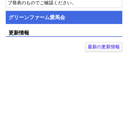
ブ発表のものでご確認ください。
グリーンファーム愛馬会
更新情報
最新の更新情報