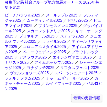
募集予定馬 社台グループ地方競馬オーナーズ 2026年募
集予定馬
ビーチパラソル2025
／
メールデゾレ2025
／
フルティー
ジャ2025
／
ムーディナイル2025
／
ピリカ2025
／
ピュ
アマインド2025
／
プリンセスノンコ2025
／
グッバイガ
ール2025
／
スカーレットアリア2025
／
キャニオニング
2025
／
プロネルクール2025
／
スアデラ2025
／
ジュエ
ルオブナイル2025
／
ララベル2025
／
ティールサファイ
ア2025
／
コロニアルスタイル2025
／
アイムユアドリー
ム2025
／
ペニーウェディング2025
／
プラウドルック
2025
／
アスラウグ2025
／
エイシンヴァニラ2025
／
セ
ナリスト2025
／
アイムポッシブル2025
／
シャーペンエ
ッジ2025
／
ヨナグッチ2025
／
リフタスフェルト2025
／
ヴェルジョワーズ2025
／
スパニッシュアート2025
／
フォルテファム2025
／
チャームザワールド2025
／
ガー
ネットチャーム2025
／
ルイドフィーネ2025
／
ベルロビ
ン2025
最新の更新情報