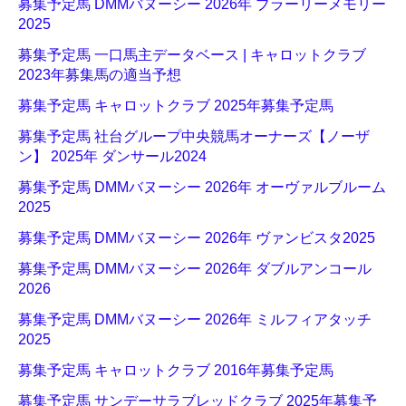
募集予定馬 DMMバヌーシー 2026年 ブラーリーメモリー
2025
募集予定馬 一口馬主データベース | キャロットクラブ
2023年募集馬の適当予想
募集予定馬 キャロットクラブ 2025年募集予定馬
募集予定馬 社台グループ中央競馬オーナーズ【ノーザ
ン】 2025年 ダンサール2024
募集予定馬 DMMバヌーシー 2026年 オーヴァルブルーム
2025
募集予定馬 DMMバヌーシー 2026年 ヴァンビスタ2025
募集予定馬 DMMバヌーシー 2026年 ダブルアンコール
2026
募集予定馬 DMMバヌーシー 2026年 ミルフィアタッチ
2025
募集予定馬 キャロットクラブ 2016年募集予定馬
募集予定馬 サンデーサラブレッドクラブ 2025年募集予