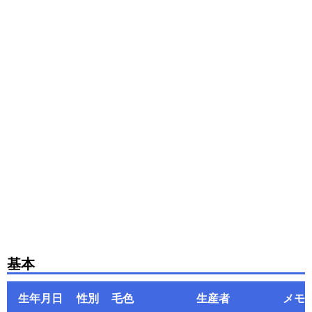
基本
生年月日
性別
毛色
生産者
メモ