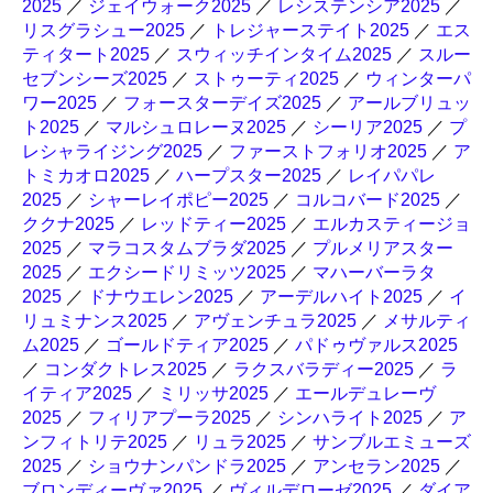
2025
／
ジェイウォーク2025
／
レシステンシア2025
／
リスグラシュー2025
／
トレジャーステイト2025
／
エス
ティタート2025
／
スウィッチインタイム2025
／
スルー
セブンシーズ2025
／
ストゥーティ2025
／
ウィンターパ
ワー2025
／
フォースターデイズ2025
／
アールブリュッ
ト2025
／
マルシュロレーヌ2025
／
シーリア2025
／
プ
レシャライジング2025
／
ファーストフォリオ2025
／
ア
トミカオロ2025
／
ハープスター2025
／
レイパパレ
2025
／
シャーレイポピー2025
／
コルコバード2025
／
ククナ2025
／
レッドティー2025
／
エルカスティージョ
2025
／
マラコスタムブラダ2025
／
プルメリアスター
2025
／
エクシードリミッツ2025
／
マハーバーラタ
2025
／
ドナウエレン2025
／
アーデルハイト2025
／
イ
リュミナンス2025
／
アヴェンチュラ2025
／
メサルティ
ム2025
／
ゴールドティア2025
／
パドゥヴァルス2025
／
コンダクトレス2025
／
ラクスバラディー2025
／
ラ
イティア2025
／
ミリッサ2025
／
エールデュレーヴ
2025
／
フィリアプーラ2025
／
シンハライト2025
／
ア
ンフィトリテ2025
／
リュラ2025
／
サンブルエミューズ
2025
／
ショウナンパンドラ2025
／
アンセラン2025
／
ブロンディーヴァ2025
／
ヴィルデローゼ2025
／
ダイア