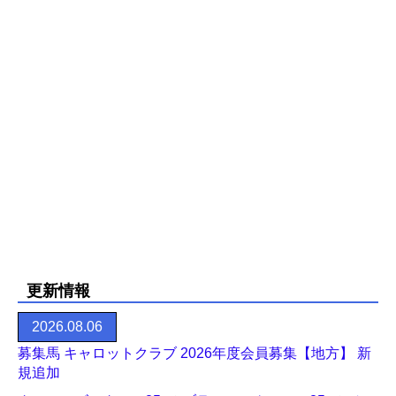
更新情報
2026.08.06
募集馬 キャロットクラブ 2026年度会員募集【地方】 新
規追加