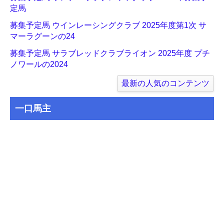
定馬
募集予定馬 ウインレーシングクラブ 2025年度第1次 サ
マーラグーンの24
募集予定馬 サラブレッドクラブライオン 2025年度 プチ
ノワールの2024
最新の人気のコンテンツ
一口馬主