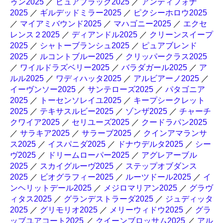
ゥン2025
／
ピュアブラック2025
／
アンティフォナ
2025
／
ギルデッドミラー2025
／
ピクシーホロウ2025
／
マイアミバウンド2025
／
マハゴニー2025
／
エクセ
レンス２2025
／
ディアンドル2025
／
クリーンスイープ
2025
／
シャトーブランシュ2025
／
ピュアブレンド
2025
／
ルコントブルー2025
／
クリッパークラス2025
／
ワイルドラズベリー2025
／
バラダガール2025
／
ア
ルル2025
／
ワディハッタ2025
／
アルビアーノ2025
／
イーヴンソー2025
／
サンテローズ2025
／
パタゴニア
2025
／
トーセンソレイユ2025
／
キープシークレット
2025
／
テキサスルビー2025
／
ゾンザ2025
／
チャーチ
クワイア2025
／
セリユーズ2025
／
クードラパン2025
／
サラキア2025
／
サラーブ2025
／
クインアマランサ
ス2025
／
イスパニダ2025
／
ドナウデルタ2025
／
シー
ヴ2025
／
ドリームローパー2025
／
アグレアーブル
2025
／
スカイグルーヴ2025
／
ステップオブダンス
2025
／
ビオグラフィー2025
／
ルーツドール2025
／
イ
ンヘリットデール2025
／
メジロマリアン2025
／
グラヴ
ィタス2025
／
グランデストラーダ2025
／
ジュディッタ
2025
／
グリモリオ2025
／
メリーウィドウ2025
／
グラ
ッブユアコート2025
／
クイーンブロッサム2025
／
アル