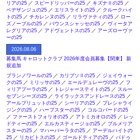
リアの25
／
スピードリッパーの25
／
キズナⅡの25
／
ベデザンジュの25
／
エリスライトの25
／
クルークハイ
トの25
／
チカレンヌの25
／
リラヴァティの25
／
ロー
ズノーブルの25
／
バウンスシャッセの25
／
ヴィータア
レグリアの25
／
アドヴェントスの25
／
アーズローヴァ
ーの25
2026.08.06
募集馬 キャロットクラブ 2026年度会員募集【関東】 新
規追加
ブランノワールの25
／
カリプソⅡの25
／
ジェイウォー
クの25
／
ミリッサの25
／
エールデュレーヴの25
／
フ
ィリアプーラの25
／
トレジャーステイトの25
／
スルー
セブンシーズの25
／
ライラックスアンドレースの25
／
アールブリュットの25
／
シーリアの25
／
プレシャライ
ジングの25
／
ハープスターの25
／
コルコバードの25
／
ファーストフォリオの25
／
アトミカオロの25
／
レッ
ドティーの25
／
エルカスティージョの25
／
プルメリア
スターの25
／
マハーバーラタの25
／
アーデルハイトの
25
／
リカビトスの25
／
ゴールドティアの25
／
パドゥ