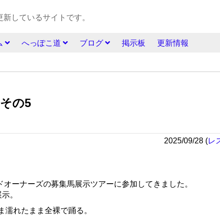
更新しているサイトです。
ム
へっぽこ道
ブログ
掲示板
更新情報
その5
2025/09/28
(
レ
ッドオーナーズの募集馬展示ツアーに参加してきました。
展示。
ま濡れたまま全裸で踊る。