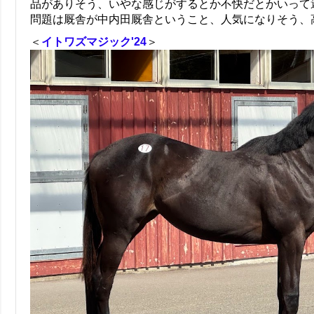
品がありそう、いやな感じがするとか不快だとかいって
問題は厩舎が中内田厩舎ということ、人気になりそう、
＜
イトワズマジック'24
＞