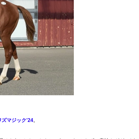
ズマジック'24
。
。