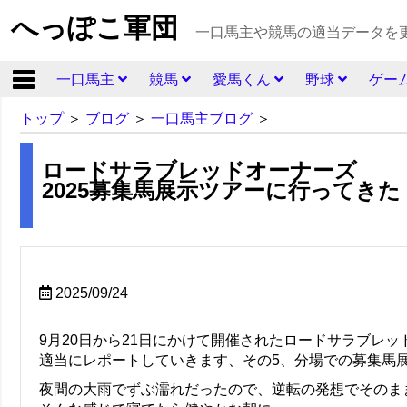
へっぽこ軍団
一口馬主や競馬の適当データを
一口馬主
競馬
愛馬くん
野球
ゲー
トップ
＞
ブログ
＞
一口馬主ブログ
＞
ロードサラブレッドオーナーズ
2025募集馬展示ツアーに行ってきた 
2025/09/24
9月20日から21日にかけて開催されたロードサラブレ
適当にレポートしていきます、その5、分場での募集馬
夜間の大雨でずぶ濡れだったので、逆転の発想でそのま