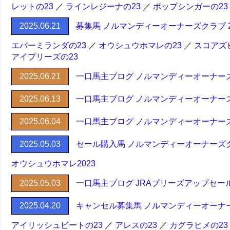
レットの23
／
ラインレジーナの23
／
ポップシンガーの23
2025.06.21
募集馬 ノルマンディーオーナーズクラブ 2
エバーミランダの23
／
オウシュウホマレの23
／
スコアズ
アイプリーズの23
2025.06.21
一口馬主ブログ ノルマンディーオーナーズ
2025.06.13
一口馬主ブログ ノルマンディーオーナーズク
2025.06.04
一口馬主ブログ ノルマンディーオーナーズ
2025.05.03
セール購入馬 ノルマンディーオーナーズク
オウシュウホマレ2023
2025.05.03
一口馬主ブログ JRAブリーズアップセール
2025.04.20
キャンセル募集馬 ノルマンディーオーナー
アイリッシュビートの23
／
アレスの23
／
カグラヒメの23