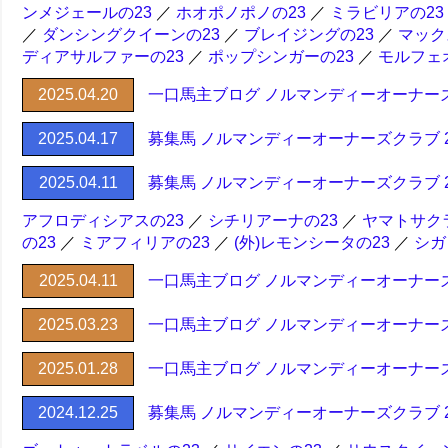
ンメジェールの23
／
ホオポノポノの23
／
ミラビリアの23
／
ダンシングクイーンの23
／
ブレイジングの23
／
マック
ディアサルファーの23
／
ポップシンガーの23
／
モルフェ
2025.04.20
一口馬主ブログ ノルマンディーオーナーズ
2025.04.17
募集馬 ノルマンディーオーナーズクラブ 2
2025.04.11
募集馬 ノルマンディーオーナーズクラブ 2
アフロディシアスの23
／
シチリアーナの23
／
ヤマトサク
の23
／
ミアフィリアの23
／
(外)レモンシータの23
／
シガ
2025.04.11
一口馬主ブログ ノルマンディーオーナーズ
2025.03.23
一口馬主ブログ ノルマンディーオーナーズ
2025.01.28
一口馬主ブログ ノルマンディーオーナー
2024.12.25
募集馬 ノルマンディーオーナーズクラブ 2