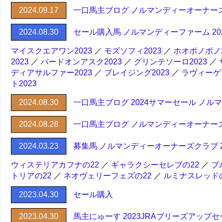
2024.09.17
一口馬主ブログ ノルマンディーオーナーズ
2024.08.30
セール購入馬 ノルマンディーファーム 2
マイスクエアワン2023
／
モズソフィ2023
／
ホオポノポノ2
2023
／
バードオンアスク2023
／
グリンテソーロ2023
／
ディアサルファー2023
／
ブレイジング2023
／
ラヴィーゲラ
ト2023
2024.08.30
一口馬主ブログ 2024サマーセール ノ
2024.08.28
一口馬主ブログ ノルマンディーオーナー
2024.03.23
募集馬 ノルマンディーオーナーズクラブ 2
ウィステリアカフナの22
／
ギャラクシーセレブの22
／
ブ
トリアの22
／
ネオヴェリーフェズの22
／
ルミナスレッドの
2023.04.30
セール購入
2023.04.30
馬主にゅーす 2023JRAブリーズアッ