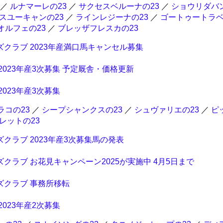
／
ルナマーレの23
／
サクセスベルーナの23
／
ショウリダバン
スユーキャンの23
／
ラインレジーナの23
／
ゴートゥートラベ
オルフェの23
／
ブレッザフレスカの23
クラブ 2023年産満口馬キャンセル募集
023年産3次募集 予定厩舎・価格更新
023年産3次募集
ラコの23
／
シープシャンクスの23
／
シュヴァリエの23
／
ピ
レットの23
クラブ 2023年産3次募集馬の発表
クラブ お花見キャンペーン2025が実施中 4月5日まで
ズクラブ 事務所移転
023年産2次募集