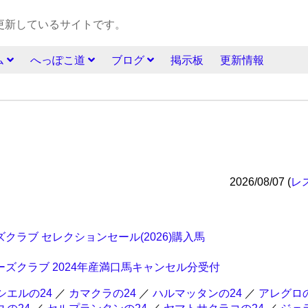
更新しているサイトです。
ム
へっぽこ道
ブログ
掲示板
更新情報
2026/08/07
(
レ
ラブ セレクションセール(2026)購入馬
ズクラブ 2024年産満口馬キャンセル分受付
シエルの24
／
カマクラの24
／
ハルマッタンの24
／
アレグロの