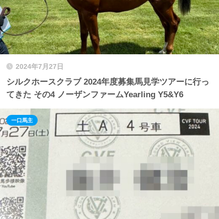
2024年7月27日
シルクホースクラブ 2024年度募集馬見学ツアーに行っ
てきた その4 ノーザンファームYearling Y5&Y6
一口馬主