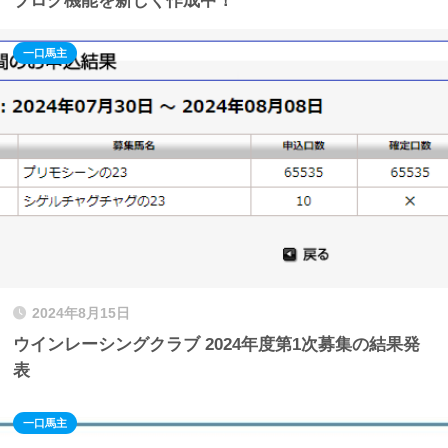
ブログ機能を新しく作成中！
一口馬主
2024年8月15日
ウインレーシングクラブ 2024年度第1次募集の結果発
表
一口馬主