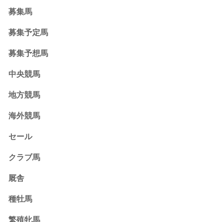
募集馬
募集予定馬
募集予想馬
中央競馬
地方競馬
海外競馬
セール
クラブ馬
厩舎
種牡馬
繁殖牝馬