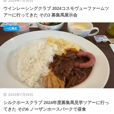
2024年7月30日
ウインレーシングクラブ 2024コスモヴューファームツ
アーに行ってきた その3 募集馬展示会
一口馬主
2024年7月29日
シルクホースクラブ 2024年度募集馬見学ツアーに行っ
てきた その6 ノーザンホースパークで昼食