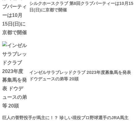
シルクホースクラブ 第8回クラブパーティーは10月15
日(日)に京都で開催
インゼルサラブレッドクラブ 2023年度募集馬を発表
ドウデュースの弟等 20頭
巨人の菅野投手が馬主に！？ 珍しい現役プロ野球選手のJRA馬主