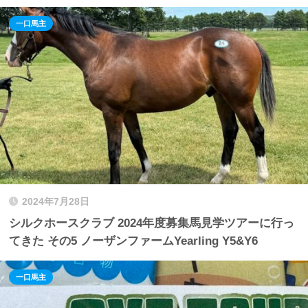
一口馬主
2024年7月28日
シルクホースクラブ 2024年度募集馬見学ツアーに行っ
てきた その5 ノーザンファームYearling Y5&Y6
一口馬主