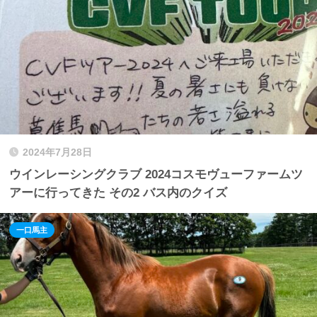
2024年7月28日
ウインレーシングクラブ 2024コスモヴューファームツ
アーに行ってきた その2 バス内のクイズ
一口馬主