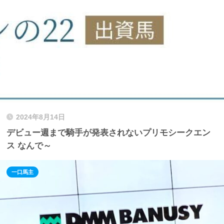
2024年8月14日
デビュー週まで騎手が発表されないプリモシークエン
ス なんで～
一口馬主