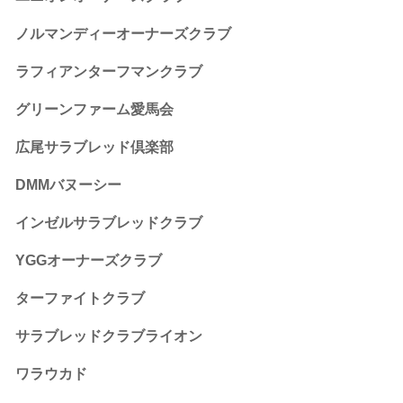
ノルマンディーオーナーズクラブ
ラフィアンターフマンクラブ
グリーンファーム愛馬会
広尾サラブレッド倶楽部
DMMバヌーシー
インゼルサラブレッドクラブ
YGGオーナーズクラブ
ターファイトクラブ
サラブレッドクラブライオン
ワラウカド