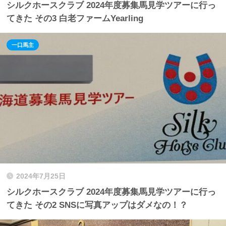
シルクホースクラブ 2024年度募集馬見学ツアーに行っ
てきた その3 白老ファームYearling
一口馬主
2024年7月25日
シルクホースクラブ 2024年度募集馬見学ツアーに行っ
てきた その2 SNSに写真アップはダメなの！？