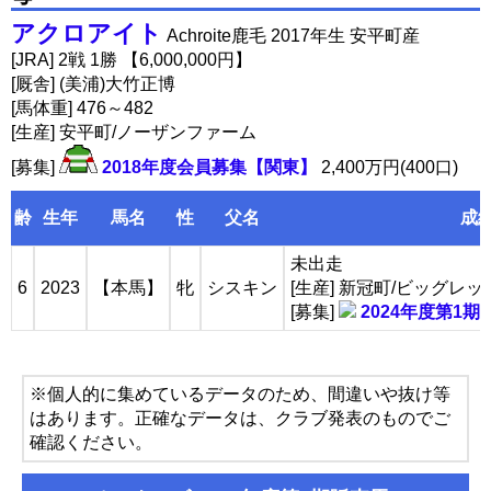
アクロアイト
Achroite鹿毛 2017年生 安平町産
[JRA] 2戦 1勝 【6,000,000円】
[厩舎] (美浦)大竹正博
[馬体重] 476～482
[生産] 安平町/ノーザンファーム
[募集]
2018年度会員募集【関東】
2,400万円(400口)
齢
生年
馬名
性
父名
成
未出走
6
2023
【本馬】
牝
シスキン
[生産] 新冠町/ビッグレ
[募集]
2024年度第1期
※個人的に集めているデータのため、間違いや抜け等
はあります。正確なデータは、クラブ発表のものでご
確認ください。