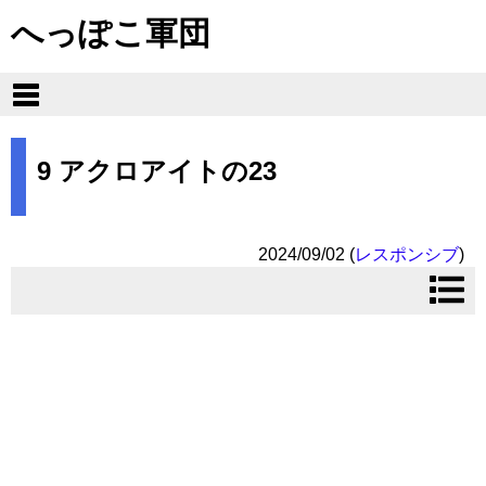
へっぽこ軍団
9 アクロアイトの23
2024/09/02
(
レスポンシブ
)