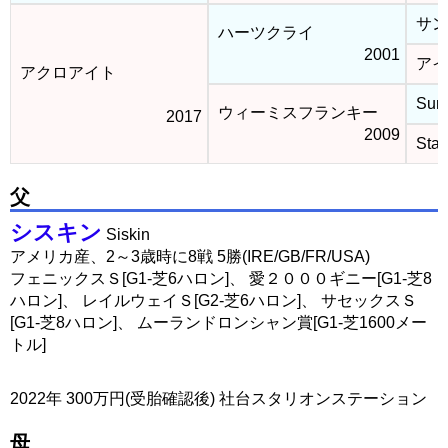
サン
ハーツクライ
2001
アイ
アクロアイト
Sunr
ウィーミスフランキー
2017
2009
Star
父
シスキン
Siskin
アメリカ産、2～3歳時に8戦 5勝(IRE/GB/FR/USA)
フェニックスＳ[G1-芝6ハロン]、 愛２０００ギニー[G1-芝8
ハロン]、 レイルウェイＳ[G2-芝6ハロン]、 サセックスＳ
[G1-芝8ハロン]、 ムーランドロンシャン賞[G1-芝1600メー
トル]
2022年 300万円(受胎確認後) 社台スタリオンステーション
母