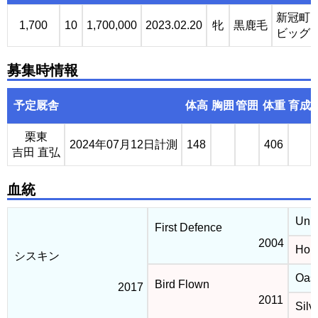
新冠町
1,700
10
1,700,000
2023.02.20
牝
黒鹿毛
ビッグ
募集時情報
予定厩舎
体高
胸囲
管囲
体重
育成
栗東
2024年07月12日計測
148
406
吉田 直弘
血統
Unbr
First Defence
2004
Hone
シスキン
Oasi
Bird Flown
2017
2011
Silve