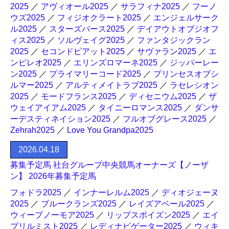
2025
／
アヴィオール2025
／
サラフィナ2025
／
フーノ
ウズ2025
／
フィジオクラート2025
／
エンジェルサーク
ル2025
／
スターズバース2025
／
デイアウトオブジオフ
ィス2025
／
ソルヴェイグ2025
／
ファンタジックラン
2025
／
セコンドピアット2025
／
サヴァラン2025
／
エ
ンピレオ2025
／
エリンズロマーネ2025
／
ジッパーレー
ン2025
／
プライマリーコード2025
／
プリンセスオブシ
ルマー2025
／
アルティメイトラブ2025
／
ラセレシオン
2025
／
モードフランス2025
／
ディセニウム2025
／
ザ
ウェイアイアム2025
／
タイニーロマンス2025
／
ダンサ
ーデスティネイション2025
／
フルオブグレース2025
／
Zehrah2025
／
Love You Grandpa2025
2026.04.18
募集予定馬 社台グループ中央競馬オーナーズ【ノーザ
ン】 2026年募集予定馬
フォドラ2025
／
インナーレルム2025
／
ディオジェーヌ
2025
／
ブルークランズ2025
／
レイズアベール2025
／
ウィープノーモア2025
／
リップスポイズン2025
／
エイ
プリルミスト2025
／
レディナビゲーター2025
／
ウィキ