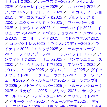
トミカオロ2025
／
ハープスター2025
／
レイパパレ
2025
／
シャーレイポピー2025
／
コルコバード2025
／
ククナ2025
／
レッドティー2025
／
エルカスティージョ
2025
／
マラコスタムブラダ2025
／
プルメリアスター
2025
／
エクシードリミッツ2025
／
マハーバーラタ
2025
／
ドナウエレン2025
／
アーデルハイト2025
／
イ
リュミナンス2025
／
アヴェンチュラ2025
／
メサルティ
ム2025
／
ゴールドティア2025
／
パドゥヴァルス2025
／
コンダクトレス2025
／
ラクスバラディー2025
／
ラ
イティア2025
／
ミリッサ2025
／
エールデュレーヴ
2025
／
フィリアプーラ2025
／
シンハライト2025
／
ア
ンフィトリテ2025
／
リュラ2025
／
サンブルエミューズ
2025
／
ショウナンパンドラ2025
／
アンセラン2025
／
ブロンディーヴァ2025
／
ヴィルデローゼ2025
／
ダイア
ナブライト2025
／
グリューヴァイン2025
／
クロワドフ
ェール2025
／
ヴァルキュリア2025
／
ゴールデンプルー
フ2025
／
スピードリッパー2025
／
ブルーメンクローネ
2025
／
リカビトス2025
／
ブリンク2025
／
サンクテュ
エール2025
／
ベデザンジュ2025
／
エリスライト2025
／
クルークハイト2025
／
ヴェールアップ2025
／
デイ
トユアドリーム2025
／
リラヴァティ2025
／
クルミナル