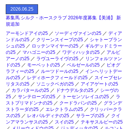
2026.06.25
募集馬 シルク・ホースクラブ 2026年度募集【美浦】 新
規追加
アーモンドアイの25
／
ソーディヴァインの25
／
ディア
ンドルの25
／
クリーンスイープの25
／
シャトーブラン
シュの25
／
ロッテンマイヤーの25
／
ギルデッドミラー
の25
／
マハゴニーの25
／
ワディハッタの25
／
アルビ
アーノの25
／
ラヴユーライヴの25
／
リンフォルツァン
ドの25
／
モーベットの25
／
ベルゼールの25
／
ビオグ
ラフィーの25
／
ルーツドールの25
／
インヘリットデー
ルの25
／
レディホークフィールドの25
／
スイープセレ
リタスの25
／
ソニックベガの25
／
アイアゲートの25
／
カラパタールの25
／
ドナウデルタの25
／
シーヴの
25
／
サンテローズの25
／
トーセンソレイユの25
／
ラ
ストプリマドンナの25
／
クードラパンの25
／
グランデ
ストラーダの25
／
エレクトラムの25
／
クリッパークラ
スの25
／
レオパルディナの25
／
サラーブの25
／
クイ
ンアマランサスの25
／
スイの25
／
テキサスルビーの25
／
メリーウィドウの25
／
ジュディッタの25
／
ルコント