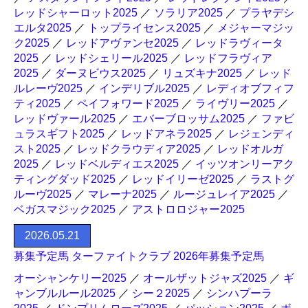
レッドシャーロット2025
／
ソラリア2025
／
プラヤデシ
エルタ2025
／
トップライセンス2025
／
メジャーマジッ
ク2025
／
レッドアヴァンセ2025
／
レッドラヴィータ
2025
／
レッドシェリール2025
／
レッドフラヴィア
2025
／
ダーヌビウス2025
／
リュズキナ2025
／
レッド
ルレーヴ2025
／
インデリブル2025
／
レディオブフィフ
ティ2025
／
ペイフォワード2025
／
ライヴリー2025
／
レッドヴァール2025
／
エバーブロッサム2025
／
ファビ
ュラスギフト2025
／
レッドアネラ2025
／
レジェンディ
スト2025
／
レッドクラウディア2025
／
レッドオルガ
2025
／
レッドベルディエス2025
／
イッツオンリーアク
ティングダッド2025
／
レッドイリーゼ2025
／
ラストグ
ルーヴ2025
／
マレーナ2025
／
ルージュレイア2025
／
ベガスマジック2025
／
アストロロジャー2025
2026.05.21
募集予定馬 ターファイトクラブ 2026年募集予定馬
オーシャンケリー2025
／
オールザットジャズ2025
／
ギ
ャンブルルール2025
／
シー２2025
／
シンハプーラ