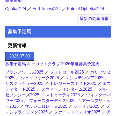
新規追加
Opaliaの24
／
End Timesの24
／
Fate of Opheliaの24
最新の更新情報
募集予定馬
更新情報
2026.07.03
募集予定馬 キャロットクラブ 2026年度募集予定馬
ブランノワール2025
／
フォトコール2025
／
カリプソ２
2025
／
ジェイウォーク2025
／
レシステンシア2025
／
リスグラシュー2025
／
トレジャーステイト2025
／
エス
ティタート2025
／
スウィッチインタイム2025
／
スルー
セブンシーズ2025
／
ストゥーティ2025
／
ウィンターパ
ワー2025
／
フォースターデイズ2025
／
アールブリュッ
ト2025
／
マルシュロレーヌ2025
／
シーリア2025
／
プ
レシャライジング2025
／
ファーストフォリオ2025
／
ア