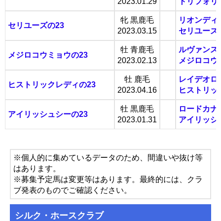
2023.01.29
トリフォリ
牝 黒鹿毛
リオンディ
セリユーズの23
2023.03.15
セリユーズ
牡 青鹿毛
ルヴァンス
メジロコウミョウの23
2023.02.13
メジロコウ
牡 鹿毛
レイデオロ
ヒストリックレディの23
2023.04.16
ヒストリッ
牡 黒鹿毛
ロードカナ
アイリッシュシーの23
2023.01.31
アイリッシ
※個人的に集めているデータのため、間違いや抜け等
はあります。
※募集予定馬は変更等はあります。最終的には、クラ
ブ発表のものでご確認ください。
シルク・ホースクラブ