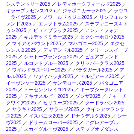
システントリー2025
／
レディホークフィールド2025
／
キラープレゼンス2025
／
ジャポニカーラ2025
／
ラヴユ
ーライヴ2025
／
ノワールドゥジェ2025
／
リンフォルツ
ァンド2025
／
エレクトラム2025
／
ステファニーズキト
ゥン2025
／
ピュアブラック2025
／
アンティフォナ
2025
／
ギルデッドミラー2025
／
ピクシーホロウ2025
／
マイアミバウンド2025
／
マハゴニー2025
／
エクセ
レンス２2025
／
ディアンドル2025
／
クリーンスイープ
2025
／
シャトーブランシュ2025
／
ピュアブレンド
2025
／
ルコントブルー2025
／
クリッパークラス2025
／
ワイルドラズベリー2025
／
バラダガール2025
／
ア
ルル2025
／
ワディハッタ2025
／
アルビアーノ2025
／
イーヴンソー2025
／
サンテローズ2025
／
パタゴニア
2025
／
トーセンソレイユ2025
／
キープシークレット
2025
／
テキサスルビー2025
／
ゾンザ2025
／
チャーチ
クワイア2025
／
セリユーズ2025
／
クードラパン2025
／
サラキア2025
／
サラーブ2025
／
クインアマランサ
ス2025
／
イスパニダ2025
／
ドナウデルタ2025
／
シー
ヴ2025
／
ドリームローパー2025
／
アグレアーブル
2025
／
スカイグルーヴ2025
／
ステップオブダンス