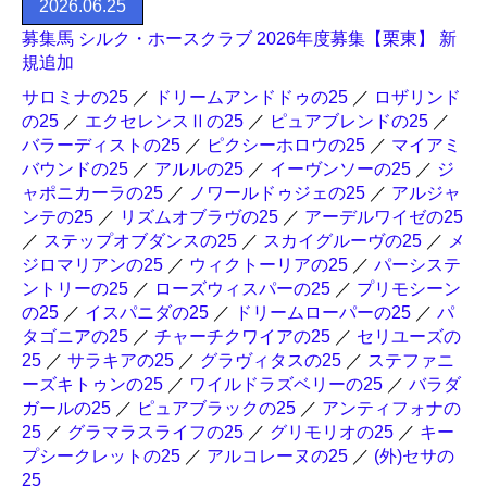
2026.06.25
募集馬 シルク・ホースクラブ 2026年度募集【栗東】 新
規追加
サロミナの25
／
ドリームアンドドゥの25
／
ロザリンド
の25
／
エクセレンスⅡの25
／
ピュアブレンドの25
／
バラーディストの25
／
ピクシーホロウの25
／
マイアミ
バウンドの25
／
アルルの25
／
イーヴンソーの25
／
ジ
ャポニカーラの25
／
ノワールドゥジェの25
／
アルジャ
ンテの25
／
リズムオブラヴの25
／
アーデルワイゼの25
／
ステップオブダンスの25
／
スカイグルーヴの25
／
メ
ジロマリアンの25
／
ウィクトーリアの25
／
パーシステ
ントリーの25
／
ローズウィスパーの25
／
プリモシーン
の25
／
イスパニダの25
／
ドリームローパーの25
／
パ
タゴニアの25
／
チャーチクワイアの25
／
セリユーズの
25
／
サラキアの25
／
グラヴィタスの25
／
ステファニ
ーズキトゥンの25
／
ワイルドラズベリーの25
／
バラダ
ガールの25
／
ピュアブラックの25
／
アンティフォナの
25
／
グラマラスライフの25
／
グリモリオの25
／
キー
プシークレットの25
／
アルコレーヌの25
／
(外)セサの
25