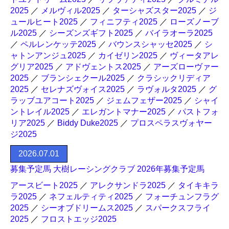
2025
／
メルヴィル2025
／
ターシャズスター2025
／
ジ
ュールヒート2025
／
フィニフティ2025
／
ローズノーブ
ル2025
／
シーズンズギフト2025
／
バイラオーラ2025
／
ペルレンケッテ2025
／
バウンスシャッセ2025
／
シ
ャトンアンジュ2025
／
カイゼリン2025
／
ヴィータアレ
グリア2025
／
アドヴェントス2025
／
アーズローヴァー
2025
／
ブランシェクール2025
／
クラシックリディア
2025
／
セレナズヴォイス2025
／
ラヴォルタ2025
／
グ
ラッブユアコート2025
／
ジェムフェザー2025
／
シャイ
ントレイル2025
／
エレガントマナー2025
／
パストフォ
リア2025
／
Biddy Duke2025
／
プロスペラスヴォヤー
ジ2025
2026.07.01
募集予定馬 大樹レーシングクラブ 2026年募集予定馬
アースビート2025
／
アレクサンドラ2025
／
タイキキラ
ラ2025
／
ネフェルティティ2025
／
フォーチュンフラグ
2025
／
シーオブドリームス2025
／
スパークスフライ
2025
／
フロストエッジ2025