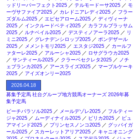
ッドリーパーフェクト2025
／
テルモードーサ2025
／
モ
ーヴサファイア2025
／
カレドニアレディ2025
／
フラー
ズダルム2025
／
エピセアローム2025
／
ディヴィーナ
2025
／
インクルードベティ2025
／
カラフルブラッサム
2025
／
ルナベイル2025
／
デスティノアーラ2025
／
リ
ミニ2025
／
グレナデンシロップ2025
／
ポンデザール
2025
／
メメントモリ2025
／
エスタジ2025
／
カールフ
ァターレ2025
／
アルーシャ2025
／
ロサグラウカ2025
／
サンティール2025
／
クラーベセクレタ2025
／
ノチ
ェブランカ2025
／
アースライズ2025
／
マーブルケーキ
2025
／
アイズオンリー2025
2026.04.18
募集予定馬 社台グループ地方競馬オーナーズ 2026年募
集予定馬
ビーチパラソル2025
／
メールデゾレ2025
／
フルティー
ジャ2025
／
ムーディナイル2025
／
ピリカ2025
／
ピュ
アマインド2025
／
プリンセスノンコ2025
／
グッバイガ
ール2025
／
スカーレットアリア2025
／
キャニオニング
2025
／
プロネルクール2025
／
スアデラ2025
／
ジュエ