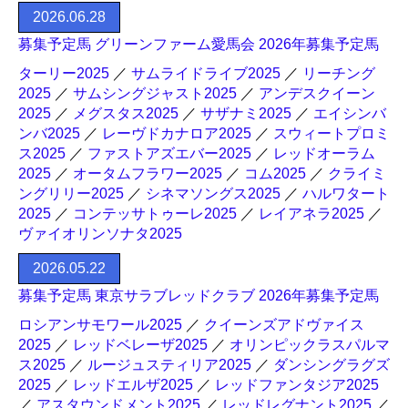
2026.06.28
募集予定馬 グリーンファーム愛馬会 2026年募集予定馬
ターリー2025
／
サムライドライブ2025
／
リーチング
2025
／
サムシングジャスト2025
／
アンデスクイーン
2025
／
メグスタス2025
／
サザナミ2025
／
エイシンバ
ンバ2025
／
レーヴドカナロア2025
／
スウィートプロミ
ス2025
／
ファストアズエバー2025
／
レッドオーラム
2025
／
オータムフラワー2025
／
コム2025
／
クライミ
ングリリー2025
／
シネマソングス2025
／
ハルワタート
2025
／
コンテッサトゥーレ2025
／
レイアネラ2025
／
ヴァイオリンソナタ2025
2026.05.22
募集予定馬 東京サラブレッドクラブ 2026年募集予定馬
ロシアンサモワール2025
／
クイーンズアドヴァイス
2025
／
レッドベレーザ2025
／
オリンピックラスパルマ
ス2025
／
ルージュスティリア2025
／
ダンシングラグズ
2025
／
レッドエルザ2025
／
レッドファンタジア2025
／
アスタウンドメント2025
／
レッドレグナント2025
／