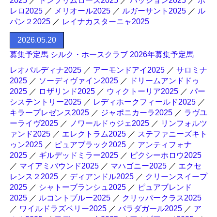
2025
／
ドンプリムローズ2025
／
パッション2025
／
ボ
レロ2025
／
メリオール2025
／
ルガーサント2025
／
ル
パン２2025
／
レイナカスターニャ2025
2026.05.20
募集予定馬 シルク・ホースクラブ 2026年募集予定馬
レオパルディナ2025
／
アーモンドアイ2025
／
サロミナ
2025
／
ソーディヴァイン2025
／
ドリームアンドドゥ
2025
／
ロザリンド2025
／
ウィクトーリア2025
／
パー
システントリー2025
／
レディホークフィールド2025
／
キラープレゼンス2025
／
ジャポニカーラ2025
／
ラヴユ
ーライヴ2025
／
ノワールドゥジェ2025
／
リンフォルツ
ァンド2025
／
エレクトラム2025
／
ステファニーズキト
ゥン2025
／
ピュアブラック2025
／
アンティフォナ
2025
／
ギルデッドミラー2025
／
ピクシーホロウ2025
／
マイアミバウンド2025
／
マハゴニー2025
／
エクセ
レンス２2025
／
ディアンドル2025
／
クリーンスイープ
2025
／
シャトーブランシュ2025
／
ピュアブレンド
2025
／
ルコントブルー2025
／
クリッパークラス2025
／
ワイルドラズベリー2025
／
バラダガール2025
／
ア