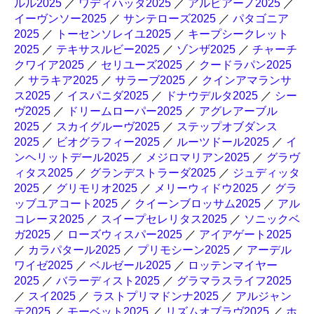
ルル2025
／
ワディハッタ2025
／
アルビアーノ2025
／
イーヴンソー2025
／
サンテローズ2025
／
パタゴニア
2025
／
トーセンソレイユ2025
／
キープシークレット
2025
／
テキサスルビー2025
／
ゾンザ2025
／
チャーチ
クワイア2025
／
セリユーズ2025
／
クードラパン2025
／
サラキア2025
／
サラーブ2025
／
クインアマランサ
ス2025
／
イスパニダ2025
／
ドナウデルタ2025
／
シー
ヴ2025
／
ドリームローパー2025
／
アグレアーブル
2025
／
スカイグルーヴ2025
／
ステップオブダンス
2025
／
ビオグラフィー2025
／
ルーツドール2025
／
イ
ンヘリットデール2025
／
メジロマリアン2025
／
グラヴ
ィタス2025
／
グランデストラーダ2025
／
ジュディッタ
2025
／
グリモリオ2025
／
メリーウィドウ2025
／
グラ
ッブユアコート2025
／
クイーンブロッサム2025
／
アル
コレーヌ2025
／
スイープセレリタス2025
／
ソニックベ
ガ2025
／
ローズウィスパー2025
／
アイアゲート2025
／
カラパタール2025
／
プリモシーン2025
／
アーデル
ワイゼ2025
／
ベルゼール2025
／
ロッテンマイヤー
2025
／
バラーディスト2025
／
グラマラスライフ2025
／
スイ2025
／
ラストプリマドンナ2025
／
アルジャン
テ2025
／
モーベット2025
／
リズムオブラヴ2025
／
ホ