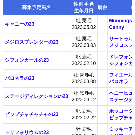
性別 毛色
募集予定馬名
厩舎
生年月日
牡 栗毛
Munnings
キャニーの23
2023.05.02
Canny
牡 栗毛
サートゥル
メジロスプレンダーの23
2023.03.03
メジロスプ
牝 鹿毛
ドレフォン
シフォンカールの23
2023.02.10
シフォンカ
牡 青鹿毛
フィエール
パロネラの23
2023.03.08
パロネラ
牡 黒鹿毛
ヘニーヒュ
ステージディレクションの23
2023.03.12
ステージデ
牝 鹿毛
ホッコータ
ビップチャチャチャの23
2023.02.22
ビップチャ
牡 鹿毛
ミッキーア
トリフォリウムの23