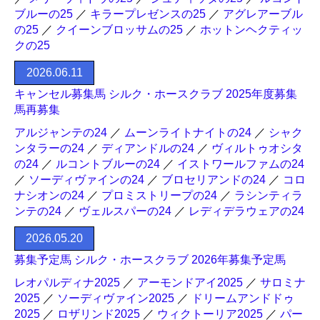
ブルーの25
／
キラープレゼンスの25
／
アグレアーブル
の25
／
クイーンブロッサムの25
／
ホットンヘクティッ
クの25
2026.06.11
キャンセル募集馬 シルク・ホースクラブ 2025年度募集
馬再募集
アルジャンテの24
／
ムーンライトナイトの24
／
シャク
ンタラーの24
／
ディアンドルの24
／
ヴィルトゥオシタ
の24
／
ルコントブルーの24
／
イストワールファムの24
／
ソーディヴァインの24
／
ブロセリアンドの24
／
コロ
ナシオンの24
／
プロミストリープの24
／
ラシンティラ
ンテの24
／
ヴェルスパーの24
／
レディデラウェアの24
2026.05.20
募集予定馬 シルク・ホースクラブ 2026年募集予定馬
レオパルディナ2025
／
アーモンドアイ2025
／
サロミナ
2025
／
ソーディヴァイン2025
／
ドリームアンドドゥ
2025
／
ロザリンド2025
／
ウィクトーリア2025
／
パー