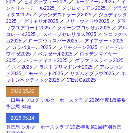
2025
／
ビオグラフィー2025
／
ルーツドール2025
／
イ
ンヘリットデール2025
／
メジロマリアン2025
／
グラヴ
ィタス2025
／
グランデストラーダ2025
／
ジュディッタ
2025
／
グリモリオ2025
／
メリーウィドウ2025
／
グラ
ッブユアコート2025
／
クイーンブロッサム2025
／
アル
コレーヌ2025
／
スイープセレリタス2025
／
ソニックベ
ガ2025
／
ローズウィスパー2025
／
アイアゲート2025
／
カラパタール2025
／
プリモシーン2025
／
アーデル
ワイゼ2025
／
ベルゼール2025
／
ロッテンマイヤー
2025
／
バラーディスト2025
／
グラマラスライフ2025
／
スイ2025
／
ラストプリマドンナ2025
／
アルジャン
テ2025
／
モーベット2025
／
リズムオブラヴ2025
／
ホ
ットンヘクティック2025
／
C'Est Ca2025
2026.05.20
一口馬主ブログ シルク・ホースクラブ 2026年度1歳募集
予定馬 84頭
2026.05.14
募集馬 シルク・ホースクラブ 2025年度第2回特別募集