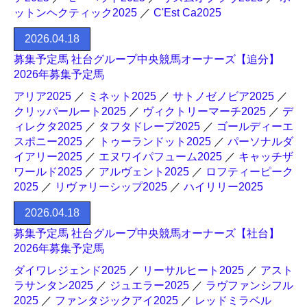
ットンヘクティック2025
／
C'Est Ca2025
2026.04.18
募集予定馬 社台グループ中央競馬オーナーズ【追分】
2026年募集予定馬
アリア2025
／
ミネット2025
／
サトノゼノビア2025
／
クリッパールート2025
／
ヴィクトリーマーチ2025
／
デ
ィレクタ2025
／
タフタドレープ2025
／
ゴールディーエ
スポニー2025
／
トゥーランドット2025
／
パーソナルダ
イアリー2025
／
エヌワイパフューム2025
／
キャッチザ
ワールド2025
／
アルヴェント2025
／
ロフティーピーク
2025
／
リヴァリーシップ2025
／
ハイリリー2025
2026.04.18
募集予定馬 社台グループ中央競馬オーナーズ【社台】
2026年募集予定馬
ダイワレジェンド2025
／
リーサルヒート2025
／
アスト
ラサンタン2025
／
ジュエラー2025
／
ラヴファンシフル
2025
／
ファンタジックアイ2025
／
レッドミラベル