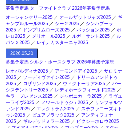
募集予定馬 ターファイトクラブ 2026年募集予定馬
オーシャンケリー2025
／
オールザットジャズ2025
／
ギ
ャンブルルール2025
／
シー２2025
／
シンハプーラ
2025
／
ドンプリムローズ2025
／
パッション2025
／
ボ
レロ2025
／
メリオール2025
／
ルガーサント2025
／
ル
パン２2025
／
レイナカスターニャ2025
2026.05.20
募集予定馬 シルク・ホースクラブ 2026年募集予定馬
レオパルディナ2025
／
アーモンドアイ2025
／
サロミナ
2025
／
ソーディヴァイン2025
／
ドリームアンドドゥ
2025
／
ロザリンド2025
／
ウィクトーリア2025
／
パー
システントリー2025
／
レディホークフィールド2025
／
キラープレゼンス2025
／
ジャポニカーラ2025
／
ラヴユ
ーライヴ2025
／
ノワールドゥジェ2025
／
リンフォルツ
ァンド2025
／
エレクトラム2025
／
ステファニーズキト
ゥン2025
／
ピュアブラック2025
／
アンティフォナ
2025
／
ギルデッドミラー2025
／
ピクシーホロウ2025
／
マイアミバウンド2025
／
マハゴニー2025
／
エクセ