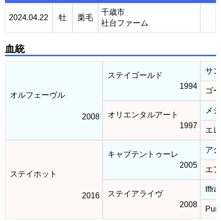
千歳市
2024.04.22
牡
栗毛
社台ファーム
血統
サン
ステイゴールド
1994
ゴー
オルフェーヴル
メジ
オリエンタルアート
2008
1997
エレ
アグ
キャプテントゥーレ
2005
エア
ステイホット
Iffra
ステイアライヴ
2016
2008
Pursu