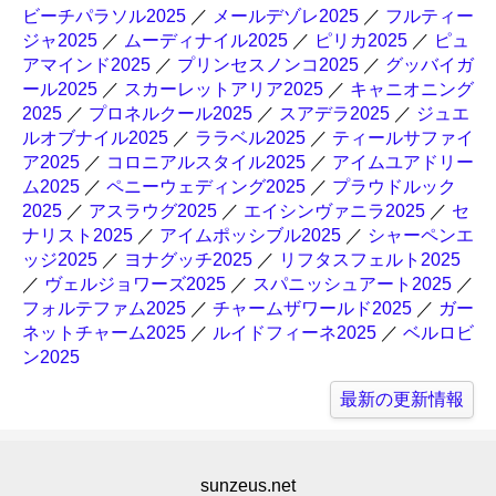
ビーチパラソル2025
／
メールデゾレ2025
／
フルティー
ジャ2025
／
ムーディナイル2025
／
ピリカ2025
／
ピュ
アマインド2025
／
プリンセスノンコ2025
／
グッバイガ
ール2025
／
スカーレットアリア2025
／
キャニオニング
2025
／
プロネルクール2025
／
スアデラ2025
／
ジュエ
ルオブナイル2025
／
ララベル2025
／
ティールサファイ
ア2025
／
コロニアルスタイル2025
／
アイムユアドリー
ム2025
／
ペニーウェディング2025
／
プラウドルック
2025
／
アスラウグ2025
／
エイシンヴァニラ2025
／
セ
ナリスト2025
／
アイムポッシブル2025
／
シャーペンエ
ッジ2025
／
ヨナグッチ2025
／
リフタスフェルト2025
／
ヴェルジョワーズ2025
／
スパニッシュアート2025
／
フォルテファム2025
／
チャームザワールド2025
／
ガー
ネットチャーム2025
／
ルイドフィーネ2025
／
ベルロビ
ン2025
最新の更新情報
sunzeus.net