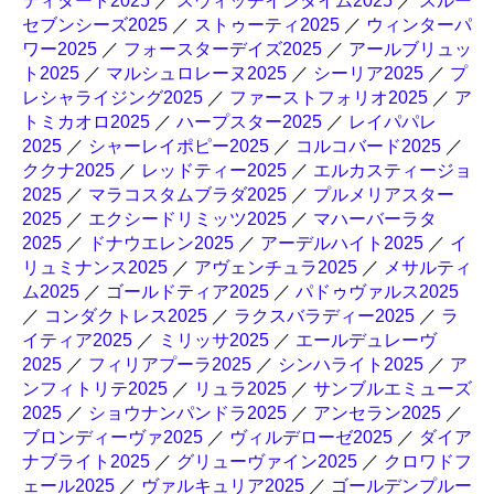
ティタート2025
／
スウィッチインタイム2025
／
スルー
セブンシーズ2025
／
ストゥーティ2025
／
ウィンターパ
ワー2025
／
フォースターデイズ2025
／
アールブリュッ
ト2025
／
マルシュロレーヌ2025
／
シーリア2025
／
プ
レシャライジング2025
／
ファーストフォリオ2025
／
ア
トミカオロ2025
／
ハープスター2025
／
レイパパレ
2025
／
シャーレイポピー2025
／
コルコバード2025
／
ククナ2025
／
レッドティー2025
／
エルカスティージョ
2025
／
マラコスタムブラダ2025
／
プルメリアスター
2025
／
エクシードリミッツ2025
／
マハーバーラタ
2025
／
ドナウエレン2025
／
アーデルハイト2025
／
イ
リュミナンス2025
／
アヴェンチュラ2025
／
メサルティ
ム2025
／
ゴールドティア2025
／
パドゥヴァルス2025
／
コンダクトレス2025
／
ラクスバラディー2025
／
ラ
イティア2025
／
ミリッサ2025
／
エールデュレーヴ
2025
／
フィリアプーラ2025
／
シンハライト2025
／
ア
ンフィトリテ2025
／
リュラ2025
／
サンブルエミューズ
2025
／
ショウナンパンドラ2025
／
アンセラン2025
／
ブロンディーヴァ2025
／
ヴィルデローゼ2025
／
ダイア
ナブライト2025
／
グリューヴァイン2025
／
クロワドフ
ェール2025
／
ヴァルキュリア2025
／
ゴールデンプルー