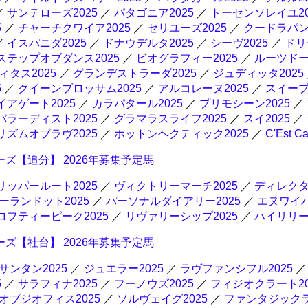
／
サンテローズ2025
／
パタゴニア2025
／
トーセンソレイユ20
5
／
チャーチクワイア2025
／
セリユーズ2025
／
クードラパン2
／
イスパニダ2025
／
ドナウデルタ2025
／
シーヴ2025
／
ドリ
ステップオブダンス2025
／
ビオグラフィー2025
／
ルーツドー
ィタス2025
／
グランデストラーダ2025
／
ジュディッタ2025
5
／
クイーンブロッサム2025
／
アルコレーヌ2025
／
スイー
イアゲート2025
／
カラパタール2025
／
プリモシーン2025
／
バラーディスト2025
／
グラマラスライフ2025
／
スイ2025
／
リズムオブラヴ2025
／
ホットンヘクティック2025
／
C'Est C
ズ【追分】 2026年募集予定馬
リッパールート2025
／
ヴィクトリーマーチ2025
／
ディレクタ2
ーランドット2025
／
パーソナルダイアリー2025
／
エヌワイ
ロフティーピーク2025
／
リヴァリーシップ2025
／
ハイリリー2
ズ【社台】 2026年募集予定馬
サンタン2025
／
ジュエラー2025
／
ラヴファンシフル2025
5
／
サラフィナ2025
／
フーノウズ2025
／
フィジオクラート20
オブジオフィス2025
／
ソルヴェイグ2025
／
ファンタジックラ