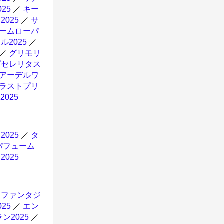
25
／
キー
025
／
サ
ームローパ
ル2025
／
／
グリモリ
プセレリタス
アーデルワ
ラストプリ
a2025
025
／
タ
パフューム
025
／
ファンタジ
25
／
エン
ン2025
／