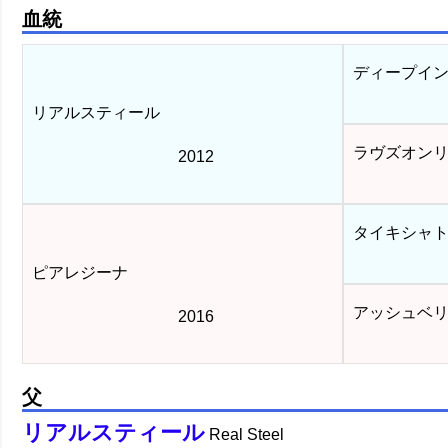
血統
ディープイン
リアルスティール
ラヴズオンリ
2012
タイキシャ
ピアレジーナ
アッシュベ
2016
父
リアルスティール
Real Steel