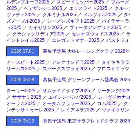
ルデンプルーフ2025
／
スピードリッパー2025
／
ブルーメ
2025
／
ベデザンジュ2025
／
エリスライト2025
／
クルーク
ヴァティ2025
／
クルミナル2025
／
メルヴィル2025
／
タ
ズノーブル2025
／
シーズンズギフト2025
／
バイラオーラ2
ュ2025
／
カイゼリン2025
／
ヴィータアレグリア2025
／
／
クラシックリディア2025
／
セレナズヴォイス2025
／
ラ
イントレイル2025
／
エレガントマナー2025
／
パストフォリ
2026.07.01
募集予定馬 大樹レーシングクラブ 2026
アースビート2025
／
アレクサンドラ2025
／
タイキキララ2
リームス2025
／
スパークスフライ2025
／
フロストエッジ2
2026.06.28
募集予定馬 グリーンファーム愛馬会 202
ターリー2025
／
サムライドライブ2025
／
リーチング202
／
サザナミ2025
／
エイシンバンバ2025
／
レーヴドカナロア
オーラム2025
／
オータムフラワー2025
／
コム2025
／
ク
ンテッサトゥーレ2025
／
レイアネラ2025
／
ヴァイオリンソ
2026.05.22
募集予定馬 東京サラブレッドクラブ 202