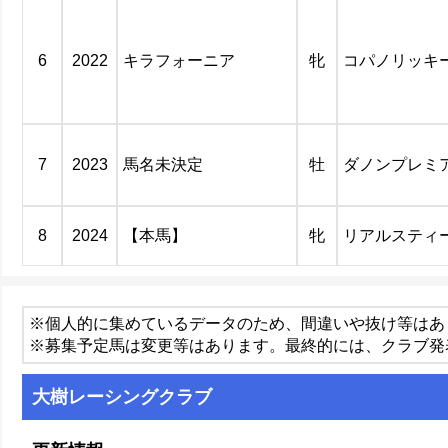
6
2022
キラフォーニア
牝
コパノリッキ
7
2023
馬名未決定
牡
ダノンプレミ
8
2024
【本馬】
牝
リアルスティ
※個人的に集めているデータのため、間違いや抜け等はあ
※募集予定馬は変更等はあります。最終的には、クラブ発
大樹レーシングクラブ