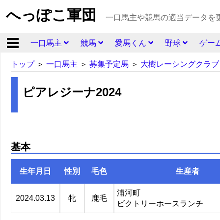
へっぽこ軍団
一口馬主や競馬の適当データを
一口馬主
競馬
愛馬くん
野球
ゲー
トップ
＞
一口馬主
＞
募集予定馬
＞
大樹レーシングクラブ 
ピアレジーナ2024
基本
生年月日
性別
毛色
生産者
浦河町
2024.03.13
牝
鹿毛
ビクトリーホースランチ