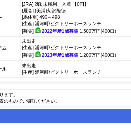
[JRA] 2戦 未勝利、入着 【0円】
[厩舎] (美浦)菊沢隆徳
[馬体重] 490～498
ー
[生産] 浦河町/ビクトリーホースランチ
[募集]
2022年産1歳募集
1,500万円(400口)
未出走
[生産] 浦河町/ビクトリーホースランチ
アム
[募集]
2023年産1歳募集
1,200万円(400口)
未出走
ール
[生産] 浦河町/ビクトリーホースランチ
ります。
表のものでご確認ください。