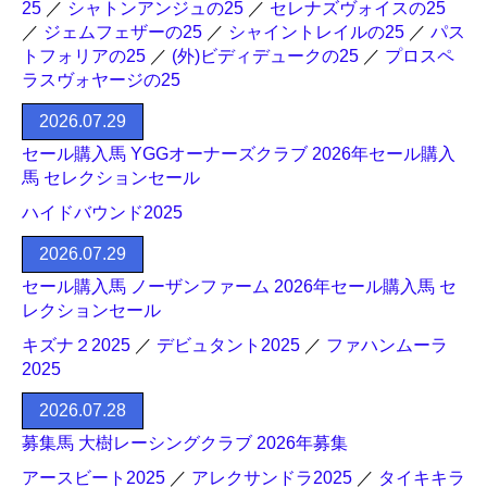
25
／
シャトンアンジュの25
／
セレナズヴォイスの25
／
ジェムフェザーの25
／
シャイントレイルの25
／
パス
トフォリアの25
／
(外)ビディデュークの25
／
プロスペ
ラスヴォヤージの25
2026.07.29
セール購入馬 YGGオーナーズクラブ 2026年セール購入
馬 セレクションセール
ハイドバウンド2025
2026.07.29
セール購入馬 ノーザンファーム 2026年セール購入馬 セ
レクションセール
キズナ２2025
／
デビュタント2025
／
ファハンムーラ
2025
2026.07.28
募集馬 大樹レーシングクラブ 2026年募集
アースビート2025
／
アレクサンドラ2025
／
タイキキラ