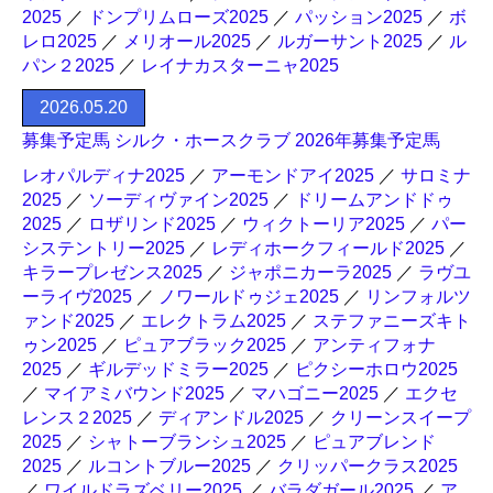
2025
／
ドンプリムローズ2025
／
パッション2025
／
ボ
レロ2025
／
メリオール2025
／
ルガーサント2025
／
ル
パン２2025
／
レイナカスターニャ2025
2026.05.20
募集予定馬 シルク・ホースクラブ 2026年募集予定馬
レオパルディナ2025
／
アーモンドアイ2025
／
サロミナ
2025
／
ソーディヴァイン2025
／
ドリームアンドドゥ
2025
／
ロザリンド2025
／
ウィクトーリア2025
／
パー
システントリー2025
／
レディホークフィールド2025
／
キラープレゼンス2025
／
ジャポニカーラ2025
／
ラヴユ
ーライヴ2025
／
ノワールドゥジェ2025
／
リンフォルツ
ァンド2025
／
エレクトラム2025
／
ステファニーズキト
ゥン2025
／
ピュアブラック2025
／
アンティフォナ
2025
／
ギルデッドミラー2025
／
ピクシーホロウ2025
／
マイアミバウンド2025
／
マハゴニー2025
／
エクセ
レンス２2025
／
ディアンドル2025
／
クリーンスイープ
2025
／
シャトーブランシュ2025
／
ピュアブレンド
2025
／
ルコントブルー2025
／
クリッパークラス2025
／
ワイルドラズベリー2025
／
バラダガール2025
／
ア