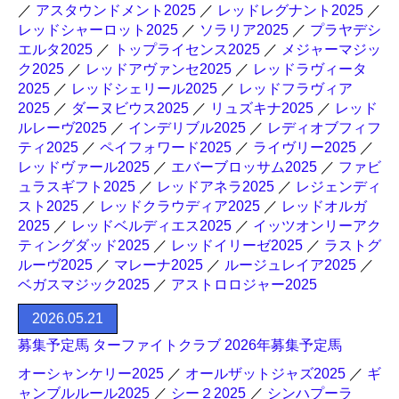
／
アスタウンドメント2025
／
レッドレグナント2025
／
レッドシャーロット2025
／
ソラリア2025
／
プラヤデシ
エルタ2025
／
トップライセンス2025
／
メジャーマジッ
ク2025
／
レッドアヴァンセ2025
／
レッドラヴィータ
2025
／
レッドシェリール2025
／
レッドフラヴィア
2025
／
ダーヌビウス2025
／
リュズキナ2025
／
レッド
ルレーヴ2025
／
インデリブル2025
／
レディオブフィフ
ティ2025
／
ペイフォワード2025
／
ライヴリー2025
／
レッドヴァール2025
／
エバーブロッサム2025
／
ファビ
ュラスギフト2025
／
レッドアネラ2025
／
レジェンディ
スト2025
／
レッドクラウディア2025
／
レッドオルガ
2025
／
レッドベルディエス2025
／
イッツオンリーアク
ティングダッド2025
／
レッドイリーゼ2025
／
ラストグ
ルーヴ2025
／
マレーナ2025
／
ルージュレイア2025
／
ベガスマジック2025
／
アストロロジャー2025
2026.05.21
募集予定馬 ターファイトクラブ 2026年募集予定馬
オーシャンケリー2025
／
オールザットジャズ2025
／
ギ
ャンブルルール2025
／
シー２2025
／
シンハプーラ