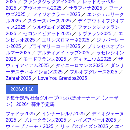
2025
／
ファンタジックアイ2025
／
レッドミラベル
2025
／
アヴィオール2025
／
サラフィナ2025
／
フーノ
ウズ2025
／
フィジオクラート2025
／
エンジェルサーク
ル2025
／
スターズバース2025
／
デイアウトオブジオフ
ィス2025
／
ソルヴェイグ2025
／
ファンタジックラン
2025
／
セコンドピアット2025
／
サヴァラン2025
／
エ
ンピレオ2025
／
エリンズロマーネ2025
／
ジッパーレー
ン2025
／
プライマリーコード2025
／
プリンセスオブシ
ルマー2025
／
アルティメイトラブ2025
／
ラセレシオン
2025
／
モードフランス2025
／
ディセニウム2025
／
ザ
ウェイアイアム2025
／
タイニーロマンス2025
／
ダンサ
ーデスティネイション2025
／
フルオブグレース2025
／
Zehrah2025
／
Love You Grandpa2025
2026.04.18
募集予定馬 社台グループ中央競馬オーナーズ【ノーザ
ン】 2026年募集予定馬
フォドラ2025
／
インナーレルム2025
／
ディオジェーヌ
2025
／
ブルークランズ2025
／
レイズアベール2025
／
ウィープノーモア2025
／
リップスポイズン2025
／
エイ