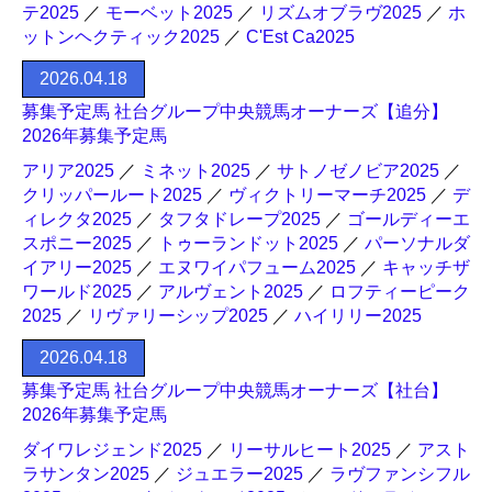
テ2025
／
モーベット2025
／
リズムオブラヴ2025
／
ホ
ットンヘクティック2025
／
C'Est Ca2025
2026.04.18
募集予定馬 社台グループ中央競馬オーナーズ【追分】
2026年募集予定馬
アリア2025
／
ミネット2025
／
サトノゼノビア2025
／
クリッパールート2025
／
ヴィクトリーマーチ2025
／
デ
ィレクタ2025
／
タフタドレープ2025
／
ゴールディーエ
スポニー2025
／
トゥーランドット2025
／
パーソナルダ
イアリー2025
／
エヌワイパフューム2025
／
キャッチザ
ワールド2025
／
アルヴェント2025
／
ロフティーピーク
2025
／
リヴァリーシップ2025
／
ハイリリー2025
2026.04.18
募集予定馬 社台グループ中央競馬オーナーズ【社台】
2026年募集予定馬
ダイワレジェンド2025
／
リーサルヒート2025
／
アスト
ラサンタン2025
／
ジュエラー2025
／
ラヴファンシフル