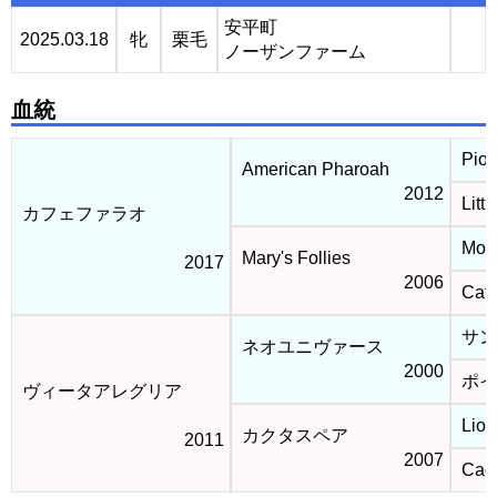
安平町
2025.03.18
牝
栗毛
ノーザンファーム
血統
Pion
American Pharoah
2012
Litt
カフェファラオ
More
Mary's Follies
2017
2006
Catc
サン
ネオユニヴァース
2000
ポイ
ヴィータアレグリア
Lion
カクタスペア
2011
2007
Cact