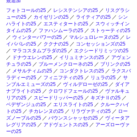
規追加
フォトコールの25
／
レシステンシアの25
／
リスグラシ
ューの25
／
カイゼリンの25
／
ライティアの25
／
シン
ハライトの25
／
エスティタートの25
／
スウィッチイン
タイムの25
／
ファハンムーラの25
／
ストゥーティの25
／
ウィンターパワーの25
／
マルシュロレーヌの25
／
レ
イパパレの25
／
ククナの25
／
コンセッションズの25
／
マラコスタムブラダの25
／
エクシードリミッツの25
／
ドナウエレンの25
／
イリュミナンスの25
／
アヴェン
チュラの25
／
ブルーメンクローネの25
／
ブリンクの25
／
メサルティムの25
／
コンダクトレスの25
／
ラクスバ
ラディーの25
／
フィニフティの25
／
リュラの25
／
サ
ンブルエミューズの25
／
ヴィルデローゼの25
／
ダイア
ナブライトの25
／
クロワドフェールの25
／
ヴァルキュ
リアの25
／
スピードリッパーの25
／
キズナⅡの25
／
ベデザンジュの25
／
エリスライトの25
／
クルークハイ
トの25
／
チカレンヌの25
／
リラヴァティの25
／
ロー
ズノーブルの25
／
バウンスシャッセの25
／
ヴィータア
レグリアの25
／
アドヴェントスの25
／
アーズローヴァ
ーの25