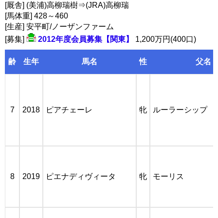
[厩舎] (美浦)高柳瑞樹⇒(JRA)高柳瑞
[馬体重] 428～460
[生産] 安平町/ノーザンファーム
[募集]
2012年度会員募集【関東】
1,200万円(400口)
齢
生年
馬名
性
父名
7
2018
ピアチェーレ
牝
ルーラーシップ
8
2019
ピエナディヴィータ
牝
モーリス