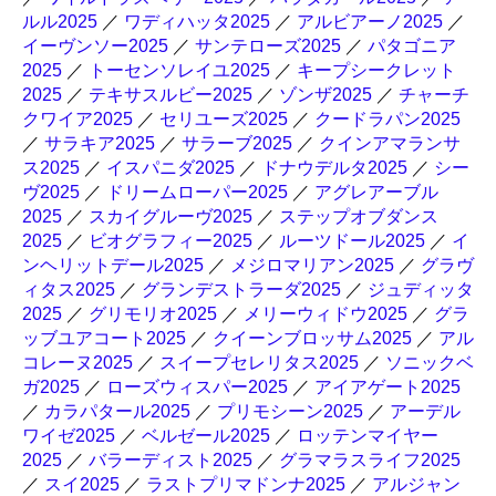
ルル2025
／
ワディハッタ2025
／
アルビアーノ2025
／
イーヴンソー2025
／
サンテローズ2025
／
パタゴニア
2025
／
トーセンソレイユ2025
／
キープシークレット
2025
／
テキサスルビー2025
／
ゾンザ2025
／
チャーチ
クワイア2025
／
セリユーズ2025
／
クードラパン2025
／
サラキア2025
／
サラーブ2025
／
クインアマランサ
ス2025
／
イスパニダ2025
／
ドナウデルタ2025
／
シー
ヴ2025
／
ドリームローパー2025
／
アグレアーブル
2025
／
スカイグルーヴ2025
／
ステップオブダンス
2025
／
ビオグラフィー2025
／
ルーツドール2025
／
イ
ンヘリットデール2025
／
メジロマリアン2025
／
グラヴ
ィタス2025
／
グランデストラーダ2025
／
ジュディッタ
2025
／
グリモリオ2025
／
メリーウィドウ2025
／
グラ
ッブユアコート2025
／
クイーンブロッサム2025
／
アル
コレーヌ2025
／
スイープセレリタス2025
／
ソニックベ
ガ2025
／
ローズウィスパー2025
／
アイアゲート2025
／
カラパタール2025
／
プリモシーン2025
／
アーデル
ワイゼ2025
／
ベルゼール2025
／
ロッテンマイヤー
2025
／
バラーディスト2025
／
グラマラスライフ2025
／
スイ2025
／
ラストプリマドンナ2025
／
アルジャン