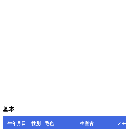
基本
生年月日
性別
毛色
生産者
メモ