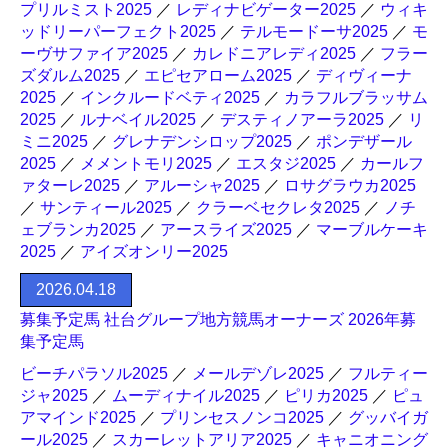
プリルミスト2025
／
レディナビゲーター2025
／
ウィキ
ッドリーパーフェクト2025
／
テルモードーサ2025
／
モ
ーヴサファイア2025
／
カレドニアレディ2025
／
フラー
ズダルム2025
／
エピセアローム2025
／
ディヴィーナ
2025
／
インクルードベティ2025
／
カラフルブラッサム
2025
／
ルナベイル2025
／
デスティノアーラ2025
／
リ
ミニ2025
／
グレナデンシロップ2025
／
ポンデザール
2025
／
メメントモリ2025
／
エスタジ2025
／
カールフ
ァターレ2025
／
アルーシャ2025
／
ロサグラウカ2025
／
サンティール2025
／
クラーベセクレタ2025
／
ノチ
ェブランカ2025
／
アースライズ2025
／
マーブルケーキ
2025
／
アイズオンリー2025
2026.04.18
募集予定馬 社台グループ地方競馬オーナーズ 2026年募
集予定馬
ビーチパラソル2025
／
メールデゾレ2025
／
フルティー
ジャ2025
／
ムーディナイル2025
／
ピリカ2025
／
ピュ
アマインド2025
／
プリンセスノンコ2025
／
グッバイガ
ール2025
／
スカーレットアリア2025
／
キャニオニング