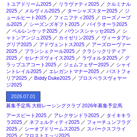
トユアドリーム2025
／
リラヴァティ2025
／
クルミナル
2025
／
メルヴィル2025
／
ターシャズスター2025
／
ジ
ュールヒート2025
／
フィニフティ2025
／
ローズノーブ
ル2025
／
シーズンズギフト2025
／
バイラオーラ2025
／
ペルレンケッテ2025
／
バウンスシャッセ2025
／
シ
ャトンアンジュ2025
／
カイゼリン2025
／
ヴィータアレ
グリア2025
／
アドヴェントス2025
／
アーズローヴァー
2025
／
ブランシェクール2025
／
クラシックリディア
2025
／
セレナズヴォイス2025
／
ラヴォルタ2025
／
グ
ラッブユアコート2025
／
ジェムフェザー2025
／
シャイ
ントレイル2025
／
エレガントマナー2025
／
パストフォ
リア2025
／
Biddy Duke2025
／
プロスペラスヴォヤー
ジ2025
2026.07.01
募集予定馬 大樹レーシングクラブ 2026年募集予定馬
アースビート2025
／
アレクサンドラ2025
／
タイキキラ
ラ2025
／
ネフェルティティ2025
／
フォーチュンフラグ
2025
／
シーオブドリームス2025
／
スパークスフライ
2025
／
フロストエッジ2025