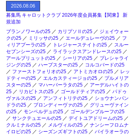
2026.08.06
募集馬 キャロットクラブ 2026年度会員募集【関東】 新
規追加
ブランノワールの25
／
カリプソⅡの25
／
ジェイウォー
クの25
／
ミリッサの25
／
エールデュレーヴの25
／
フ
ィリアプーラの25
／
トレジャーステイトの25
／
スルー
セブンシーズの25
／
ライラックスアンドレースの25
／
アールブリュットの25
／
シーリアの25
／
プレシャライ
ジングの25
／
ハープスターの25
／
コルコバードの25
／
ファーストフォリオの25
／
アトミカオロの25
／
レッ
ドティーの25
／
エルカスティージョの25
／
プルメリア
スターの25
／
マハーバーラタの25
／
アーデルハイトの
25
／
リカビトスの25
／
ゴールドティアの25
／
パドゥ
ヴァルスの25
／
アンフィトリテの25
／
ショウナンパン
ドラの25
／
ブロンディーヴァの25
／
グリューヴァイン
の25
／
モンペルデュの25
／
ゴールデンプルーフの25
／
サンクテュエールの25
／
デイトユアドリームの25
／
クルミナルの25
／
メルヴィルの25
／
ナンシーフロムナ
イロビの25
／
シーズンズギフトの25
／
バイラオーラの