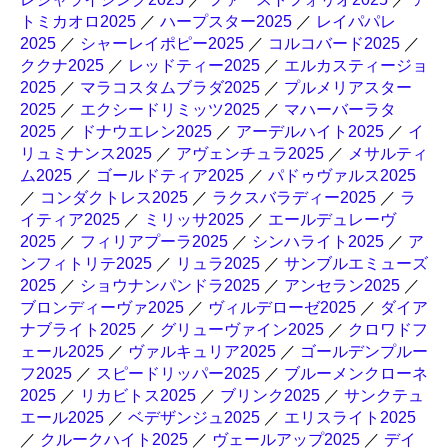
トミカオロ2025
／
ハープスター2025
／
レイパパレ
2025
／
シャーレイポピー2025
／
コルコバード2025
／
ククナ2025
／
レッドティー2025
／
エルカスティージョ
2025
／
マラコスタムブラダ2025
／
プルメリアスター
2025
／
エクシードリミッツ2025
／
マハーバーラタ
2025
／
ドナウエレン2025
／
アーデルハイト2025
／
イ
リュミナンス2025
／
アヴェンチュラ2025
／
メサルティ
ム2025
／
ゴールドティア2025
／
パドゥヴァルス2025
／
コンダクトレス2025
／
ラクスバラディー2025
／
ラ
イティア2025
／
ミリッサ2025
／
エールデュレーヴ
2025
／
フィリアプーラ2025
／
シンハライト2025
／
ア
ンフィトリテ2025
／
リュラ2025
／
サンブルエミューズ
2025
／
ショウナンパンドラ2025
／
アンセラン2025
／
ブロンディーヴァ2025
／
ヴィルデローゼ2025
／
ダイア
ナブライト2025
／
グリューヴァイン2025
／
クロワドフ
ェール2025
／
ヴァルキュリア2025
／
ゴールデンプルー
フ2025
／
スピードリッパー2025
／
ブルーメンクローネ
2025
／
リカビトス2025
／
ブリンク2025
／
サンクテュ
エール2025
／
ベデザンジュ2025
／
エリスライト2025
／
クルークハイト2025
／
ヴェールアップ2025
／
デイ