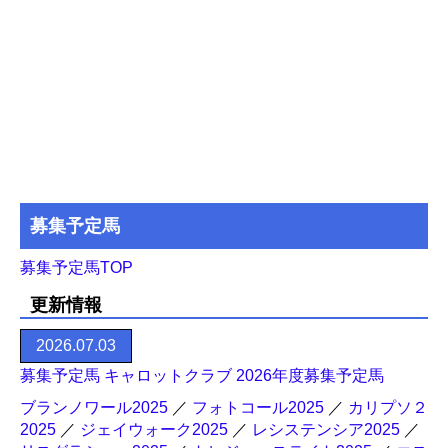
募集予定馬
募集予定馬TOP
更新情報
2026.07.03
募集予定馬 キャロットクラブ 2026年度募集予定馬
ブランノワール2025
／
フォトコール2025
／
カリプソ２
2025
／
ジェイウォーク2025
／
レシステンシア2025
／