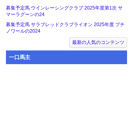
募集予定馬 ウインレーシングクラブ 2025年度第1次 サ
マーラグーンの24
募集予定馬 サラブレッドクラブライオン 2025年度 プチ
ノワールの2024
最新の人気のコンテンツ
一口馬主