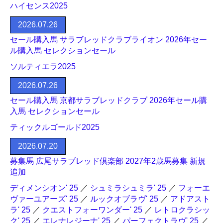
ハイセンス2025
2026.07.26
セール購入馬 サラブレッドクラブライオン 2026年セー
ル購入馬 セレクションセール
ソルティエラ2025
2026.07.26
セール購入馬 京都サラブレッドクラブ 2026年セール購
入馬 セレクションセール
ティックルゴールド2025
2026.07.20
募集馬 広尾サラブレッド倶楽部 2027年2歳馬募集 新規
追加
ディメンシオン' 25
／
シュミラシュミラ' 25
／
フォーエ
ヴァーユアーズ' 25
／
ルックオブラヴ' 25
／
アドアスト
ラ' 25
／
クエストフォーワンダー' 25
／
レトロクラシッ
ク' 25
／
エレナレジーナ' 25
／
パーフェクトラヴ' 25
／