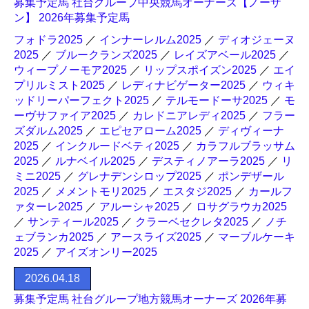
募集予定馬 社台グループ中央競馬オーナーズ【ノーザ
ン】 2026年募集予定馬
フォドラ2025
／
インナーレルム2025
／
ディオジェーヌ
2025
／
ブルークランズ2025
／
レイズアベール2025
／
ウィープノーモア2025
／
リップスポイズン2025
／
エイ
プリルミスト2025
／
レディナビゲーター2025
／
ウィキ
ッドリーパーフェクト2025
／
テルモードーサ2025
／
モ
ーヴサファイア2025
／
カレドニアレディ2025
／
フラー
ズダルム2025
／
エピセアローム2025
／
ディヴィーナ
2025
／
インクルードベティ2025
／
カラフルブラッサム
2025
／
ルナベイル2025
／
デスティノアーラ2025
／
リ
ミニ2025
／
グレナデンシロップ2025
／
ポンデザール
2025
／
メメントモリ2025
／
エスタジ2025
／
カールフ
ァターレ2025
／
アルーシャ2025
／
ロサグラウカ2025
／
サンティール2025
／
クラーベセクレタ2025
／
ノチ
ェブランカ2025
／
アースライズ2025
／
マーブルケーキ
2025
／
アイズオンリー2025
2026.04.18
募集予定馬 社台グループ地方競馬オーナーズ 2026年募