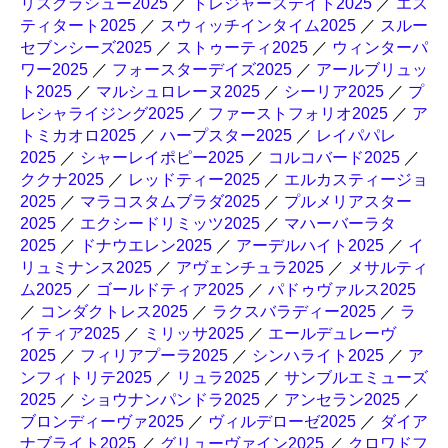
リスグラシュー2025
／
トレジャーステイト2025
／
エス
ティタート2025
／
スウィッチインタイム2025
／
スルー
セブンシーズ2025
／
ストゥーティ2025
／
ウィンターパ
ワー2025
／
フォースターデイズ2025
／
アールブリュッ
ト2025
／
マルシュロレーヌ2025
／
シーリア2025
／
プ
レシャライジング2025
／
ファーストフォリオ2025
／
ア
トミカオロ2025
／
ハープスター2025
／
レイパパレ
2025
／
シャーレイポピー2025
／
コルコバード2025
／
ククナ2025
／
レッドティー2025
／
エルカスティージョ
2025
／
マラコスタムブラダ2025
／
プルメリアスター
2025
／
エクシードリミッツ2025
／
マハーバーラタ
2025
／
ドナウエレン2025
／
アーデルハイト2025
／
イ
リュミナンス2025
／
アヴェンチュラ2025
／
メサルティ
ム2025
／
ゴールドティア2025
／
パドゥヴァルス2025
／
コンダクトレス2025
／
ラクスバラディー2025
／
ラ
イティア2025
／
ミリッサ2025
／
エールデュレーヴ
2025
／
フィリアプーラ2025
／
シンハライト2025
／
ア
ンフィトリテ2025
／
リュラ2025
／
サンブルエミューズ
2025
／
ショウナンパンドラ2025
／
アンセラン2025
／
ブロンディーヴァ2025
／
ヴィルデローゼ2025
／
ダイア
ナブライト2025
／
グリューヴァイン2025
／
クロワドフ