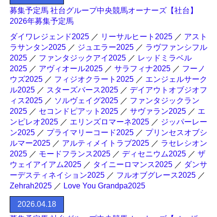
募集予定馬 社台グループ中央競馬オーナーズ【社台】
2026年募集予定馬
ダイワレジェンド2025
／
リーサルヒート2025
／
アスト
ラサンタン2025
／
ジュエラー2025
／
ラヴファンシフル
2025
／
ファンタジックアイ2025
／
レッドミラベル
2025
／
アヴィオール2025
／
サラフィナ2025
／
フーノ
ウズ2025
／
フィジオクラート2025
／
エンジェルサーク
ル2025
／
スターズバース2025
／
デイアウトオブジオフ
ィス2025
／
ソルヴェイグ2025
／
ファンタジックラン
2025
／
セコンドピアット2025
／
サヴァラン2025
／
エ
ンピレオ2025
／
エリンズロマーネ2025
／
ジッパーレー
ン2025
／
プライマリーコード2025
／
プリンセスオブシ
ルマー2025
／
アルティメイトラブ2025
／
ラセレシオン
2025
／
モードフランス2025
／
ディセニウム2025
／
ザ
ウェイアイアム2025
／
タイニーロマンス2025
／
ダンサ
ーデスティネイション2025
／
フルオブグレース2025
／
Zehrah2025
／
Love You Grandpa2025
2026.04.18