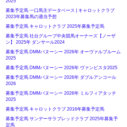
2025
募集予定馬 一口馬主データベース | キャロットクラブ
2023年募集馬の適当予想
募集予定馬 キャロットクラブ 2025年募集予定馬
募集予定馬 社台グループ中央競馬オーナーズ【ノーザ
ン】 2025年 ダンサール2024
募集予定馬 DMMバヌーシー 2026年 オーヴァルブルーム
2025
募集予定馬 DMMバヌーシー 2026年 ヴァンビスタ2025
募集予定馬 DMMバヌーシー 2026年 ダブルアンコール
2026
募集予定馬 DMMバヌーシー 2026年 ミルフィアタッチ
2025
募集予定馬 キャロットクラブ 2016年募集予定馬
募集予定馬 サンデーサラブレッドクラブ 2025年募集予
定馬