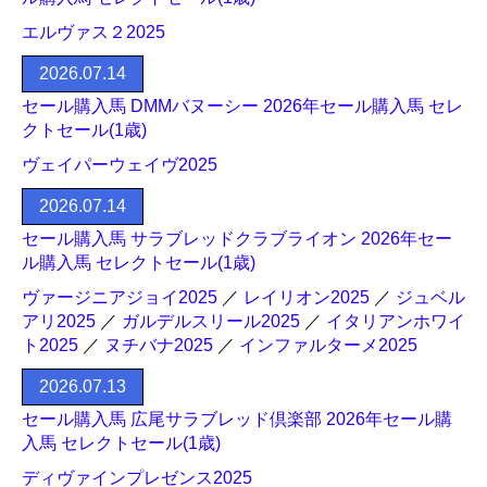
エルヴァス２2025
2026.07.14
セール購入馬 DMMバヌーシー 2026年セール購入馬 セレ
クトセール(1歳)
ヴェイパーウェイヴ2025
2026.07.14
セール購入馬 サラブレッドクラブライオン 2026年セー
ル購入馬 セレクトセール(1歳)
ヴァージニアジョイ2025
／
レイリオン2025
／
ジュベル
アリ2025
／
ガルデルスリール2025
／
イタリアンホワイ
ト2025
／
ヌチバナ2025
／
インファルターメ2025
2026.07.13
セール購入馬 広尾サラブレッド倶楽部 2026年セール購
入馬 セレクトセール(1歳)
ディヴァインプレゼンス2025