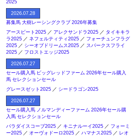
2025
2026.07.28
募集馬 大樹レーシングクラブ 2026年募集
アースビート2025
／
アレクサンドラ2025
／
タイキキラ
ラ2025
／
ネフェルティティ2025
／
フォーチュンフラグ
2025
／
シーオブドリームス2025
／
スパークスフライ
2025
／
フロストエッジ2025
2026.07.27
セール購入馬 ビッグレッドファーム 2026年セール購入
馬 セレクションセール
グレースゼット2025
／
シードラゴン2025
2026.07.27
セール購入馬 ノルマンディーファーム 2026年セール購
入馬 セレクションセール
パラダイスコーブ2025
／
キニナルーイ2025
／
フォーミ
ー2025
／
オーヴォドーロ2025
／
ハマナス2025
／
レオ