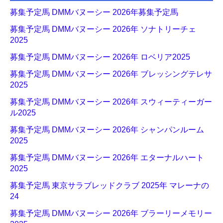
募集予定馬 DMMバヌーシー 2026年募集予定馬
募集予定馬 DMMバヌーシー 2026年 ソナトリーチェ
2025
募集予定馬 DMMバヌーシー 2026年 ロベリア2025
募集予定馬 DMMバヌーシー 2026年 ブレッシングテレサ
2025
募集予定馬 DMMバヌーシー 2026年 スウィーティーガー
ル2025
募集予定馬 DMMバヌーシー 2026年 シャンパンルーム
2025
募集予定馬 DMMバヌーシー 2026年 エターナルハート
2025
募集予定馬 東京サラブレッドクラブ 2025年 マレーナの
24
募集予定馬 DMMバヌーシー 2026年 ブラーリーメモリー