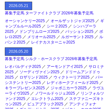
2026.05.21
募集予定馬 ターファイトクラブ 2026年募集予定馬
オーシャンケリー2025
／
オールザットジャズ2025
／
ギ
ャンブルルール2025
／
シー２2025
／
シンハプーラ
2025
／
ドンプリムローズ2025
／
パッション2025
／
ボ
レロ2025
／
メリオール2025
／
ルガーサント2025
／
ル
パン２2025
／
レイナカスターニャ2025
2026.05.20
募集予定馬 シルク・ホースクラブ 2026年募集予定馬
レオパルディナ2025
／
アーモンドアイ2025
／
サロミナ
2025
／
ソーディヴァイン2025
／
ドリームアンドドゥ
2025
／
ロザリンド2025
／
ウィクトーリア2025
／
パー
システントリー2025
／
レディホークフィールド2025
／
キラープレゼンス2025
／
ジャポニカーラ2025
／
ラヴユ
ーライヴ2025
／
ノワールドゥジェ2025
／
リンフォルツ
ァンド2025
／
エレクトラム2025
／
ステファニーズキト
ゥン2025
／
ピュアブラック2025
／
アンティフォナ