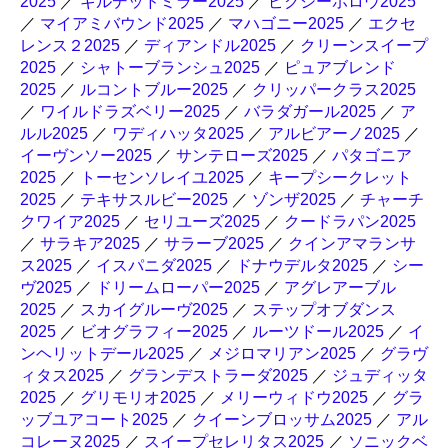
2025
／
ギルデッドミラー2025
／
ピクシーホロウ2025
／
マイアミバウンド2025
／
マハゴニー2025
／
エクセ
レンス２2025
／
ディアンドル2025
／
クリーンスイープ
2025
／
シャトーブランシュ2025
／
ピュアブレンド
2025
／
ルコントブルー2025
／
クリッパークラス2025
／
ワイルドラズベリー2025
／
バラダガール2025
／
ア
ルル2025
／
ワディハッタ2025
／
アルビアーノ2025
／
イーヴンソー2025
／
サンテローズ2025
／
パタゴニア
2025
／
トーセンソレイユ2025
／
キープシークレット
2025
／
テキサスルビー2025
／
ゾンザ2025
／
チャーチ
クワイア2025
／
セリユーズ2025
／
クードラパン2025
／
サラキア2025
／
サラーブ2025
／
クインアマランサ
ス2025
／
イスパニダ2025
／
ドナウデルタ2025
／
シー
ヴ2025
／
ドリームローパー2025
／
アグレアーブル
2025
／
スカイグルーヴ2025
／
ステップオブダンス
2025
／
ビオグラフィー2025
／
ルーツドール2025
／
イ
ンヘリットデール2025
／
メジロマリアン2025
／
グラヴ
ィタス2025
／
グランデストラーダ2025
／
ジュディッタ
2025
／
グリモリオ2025
／
メリーウィドウ2025
／
グラ
ッブユアコート2025
／
クイーンブロッサム2025
／
アル
コレーヌ2025
／
スイープセレリタス2025
／
ソニックベ