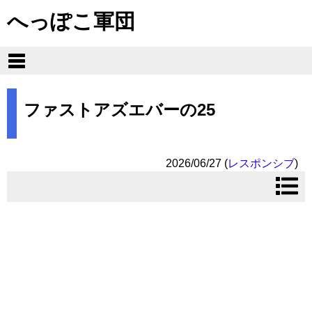
へっぽこ軍団
ファストアズエバーの25
2026/06/27
(
レスポンシブ
)