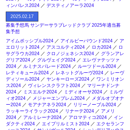
ィンバレス2024
／
デスティノアーラ2024
2025.02.17
募集予想馬 サンデーサラブレッドクラブ 2025年適当募
集予想
アイムポッシブル2024
／
アイルビーバウンド2024
／
ア
エロリット2024
／
アスコルティ2024
／
ロカ2024
／
ロ
サグラウカ2024
／
クロノジェネシス2024
／
グランアレ
グリア2024
／
グルヴェイグ2024
／
エレヴァテッツァ
2024
／
ルミナスパレード2024
／
ルーツドール2024
／
レティキュール2024
／
レネットグルーヴ2024
／
レーヴ
ディソール2024
／
ヤンキーローズ2024
／
ワンミリオン
ス2024
／
ヴィレンスクラフト2024
／
マリーナドンナ
2024
／
ミスエルテ2024
／
ミディオーサ2024
／
ミルヴ
ィオ2024
／
メジャーエンブレム2024
／
メダルオブオナ
ー2024
／
モアナアネラ2024
／
リリーノーブル2024
／
ラッキーライラック2024
／
リナーテ2024
／
アメリ
2024
／
アルミレーナ2024
／
アロマティコ2024
／
イン
ダクティ2024
／
エイプリルミスト2024
／
エクセランフ