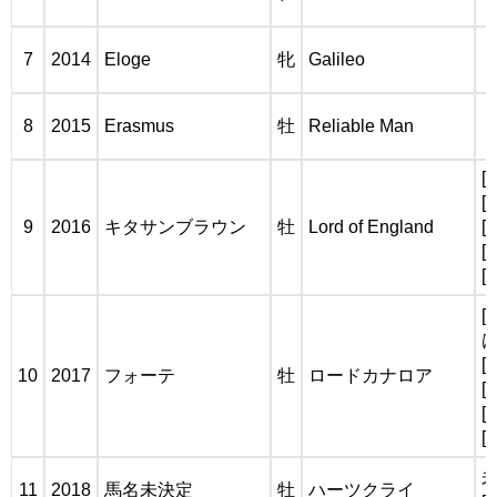
7
2014
Eloge
牝
Galileo
8
2015
Erasmus
牡
Reliable Man
[
[
9
2016
キタサンブラウン
牡
Lord of England
[
[
[
[
は
[
10
2017
フォーテ
牡
ロードカナロア
[
[
[
11
2018
馬名未決定
牡
ハーツクライ