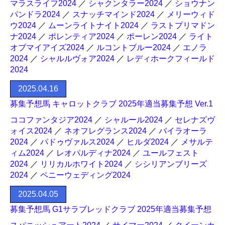
マラスライフ2024
／
シャクンタラー2024
／
ショウナン
パンドラ2024
／
スナッチマインド2024
／
メリーウィド
ウ2024
／
ムーンライトナイト2024
／
ラストプリマドン
ナ2024
／
ポレンティア2024
／
ポーレン2024
／
ライト
オブマイアイズ2024
／
ルコントブルー2024
／
エノラ
2024
／
シャルルヴォア2024
／
レディホークフィールド
2024
2025.04.16
募集予想馬 キャロットクラブ 2025年適当募集予想 Ver.1
ココファンタジア2024
／
シャルール2024
／
セレナズヴ
ォイス2024
／
ネオフレグランス2024
／
バイラオーラ
2024
／
パドゥヴァルス2024
／
ヒルダ2024
／
メサルテ
ィム2024
／
レオパルディナ2024
／
ユールフェスト
2024
／
リリカルホワイト2024
／
シシリアンブリーズ
2024
／
ペニーウェディング2024
2025.04.05
募集予想馬 G1サラブレッドクラブ 2025年適当募集予想