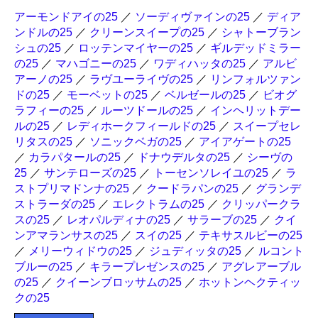
アーモンドアイの25
／
ソーディヴァインの25
／
ディア
ンドルの25
／
クリーンスイープの25
／
シャトーブラン
シュの25
／
ロッテンマイヤーの25
／
ギルデッドミラー
の25
／
マハゴニーの25
／
ワディハッタの25
／
アルビ
アーノの25
／
ラヴユーライヴの25
／
リンフォルツァン
ドの25
／
モーベットの25
／
ベルゼールの25
／
ビオグ
ラフィーの25
／
ルーツドールの25
／
インヘリットデー
ルの25
／
レディホークフィールドの25
／
スイープセレ
リタスの25
／
ソニックベガの25
／
アイアゲートの25
／
カラパタールの25
／
ドナウデルタの25
／
シーヴの
25
／
サンテローズの25
／
トーセンソレイユの25
／
ラ
ストプリマドンナの25
／
クードラパンの25
／
グランデ
ストラーダの25
／
エレクトラムの25
／
クリッパークラ
スの25
／
レオパルディナの25
／
サラーブの25
／
クイ
ンアマランサスの25
／
スイの25
／
テキサスルビーの25
／
メリーウィドウの25
／
ジュディッタの25
／
ルコント
ブルーの25
／
キラープレゼンスの25
／
アグレアーブル
の25
／
クイーンブロッサムの25
／
ホットンヘクティッ
クの25