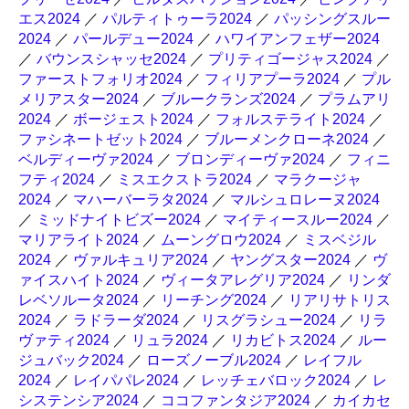
エス2024
／
パルティトゥーラ2024
／
パッシングスルー
2024
／
パールデュー2024
／
ハワイアンフェザー2024
／
バウンスシャッセ2024
／
プリティゴージャス2024
／
ファーストフォリオ2024
／
フィリアプーラ2024
／
プル
メリアスター2024
／
ブルークランズ2024
／
プラムアリ
2024
／
ボージェスト2024
／
フォルステライト2024
／
ファシネートゼット2024
／
ブルーメンクローネ2024
／
ベルディーヴァ2024
／
ブロンディーヴァ2024
／
フィニ
フティ2024
／
ミスエクストラ2024
／
マラクージャ
2024
／
マハーバーラタ2024
／
マルシュロレーヌ2024
／
ミッドナイトビズー2024
／
マイティースルー2024
／
マリアライト2024
／
ムーングロウ2024
／
ミスベジル
2024
／
ヴァルキュリア2024
／
ヤングスター2024
／
ヴ
ァイスハイト2024
／
ヴィータアレグリア2024
／
リンダ
レベソルータ2024
／
リーチング2024
／
リアリサトリス
2024
／
ラドラーダ2024
／
リスグラシュー2024
／
リラ
ヴァティ2024
／
リュラ2024
／
リカビトス2024
／
ルー
ジュバック2024
／
ローズノーブル2024
／
レイフル
2024
／
レイパパレ2024
／
レッチェバロック2024
／
レ
システンシア2024
／
ココファンタジア2024
／
カイカセ