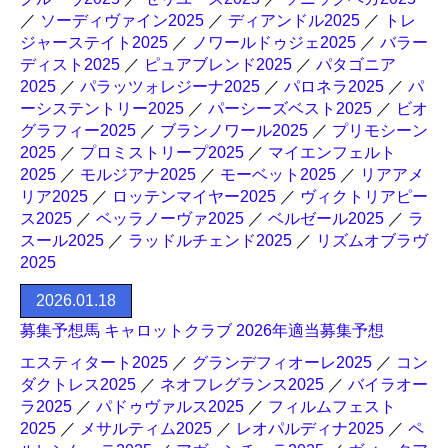
／
ソーディヴァイン2025
／
ディアンドル2025
／
トレ
ジャーステイト2025
／
ノワールドゥジェ2025
／
バラー
ディスト2025
／
ピュアブレンド2025
／
パタゴニア
2025
／
パラッツォレジーナ2025
／
パロネラ2025
／
パ
ーシステントリー2025
／
パーシーズベスト2025
／
ビオ
グラフィー2025
／
ブランノワール2025
／
プリモシーン
2025
／
プロミストリープ2025
／
マイエンフェルト
2025
／
モルジアナ2025
／
モーベット2025
／
リアアメ
リア2025
／
ロッテンマイヤー2025
／
ヴィクトリアピー
ス2025
／
ベッラノーヴァ2025
／
ベルゼール2025
／
ラ
スール2025
／
ラッドルチェンド2025
／
リズムオブラヴ
2025
2026.01.18
募集予想馬 キャロットクラブ 2026年適当募集予想
エスティタート2025
／
グランデフィオーレ2025
／
コン
ダクトレス2025
／
ネオフレグランス2025
／
バイラオー
ラ2025
／
パドゥヴァルス2025
／
フィルムフェスト
2025
／
メサルティム2025
／
レオパルディナ2025
／
ペ