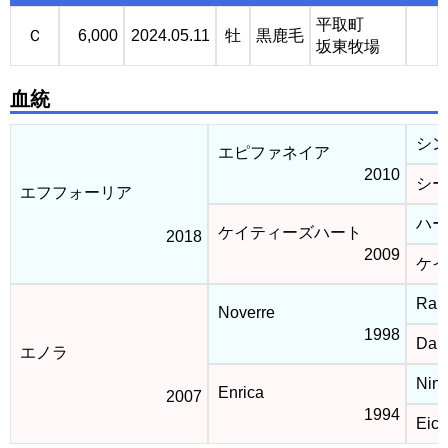
平取町
Ｃ
6,000
2024.05.11
牡
黒鹿毛
坂東牧場
血統
シン
エピファネイア
2010
シー
エフフォーリア
ハー
ケイティーズハート
2018
2009
ケイ
Rah
Noverre
1998
Dans
エノラ
Nini
Enrica
2007
1994
Eici