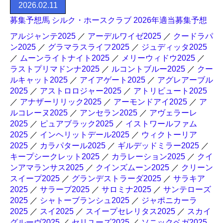
2026.02.11
募集予想馬 シルク・ホースクラブ 2026年適当募集予想
アルジャンテ2025
／
アーデルワイゼ2025
／
クードラパ
ン2025
／
グラマラスライフ2025
／
ジュディッタ2025
／
ムーンライトナイト2025
／
メリーウィドウ2025
／
ラストプリマドンナ2025
／
ルコントブルー2025
／
クー
ルキャット2025
／
アイアゲート2025
／
アグレアーブル
2025
／
アストロロジャー2025
／
アトリビュート2025
／
アナザーリリック2025
／
アーモンドアイ2025
／
ア
ルコレーヌ2025
／
アンセラン2025
／
アヴェラーレ
2025
／
ピュアブラック2025
／
イストワールファム
2025
／
インヘリットデール2025
／
ウィクトーリア
2025
／
カラパタール2025
／
ギルデッドミラー2025
／
キープシークレット2025
／
カラレーション2025
／
クイ
ンアマランサス2025
／
クインズムーン2025
／
クリーン
スイープ2025
／
グランデストラーダ2025
／
サラキア
2025
／
サラーブ2025
／
サロミナ2025
／
サンテローズ
2025
／
シャトーブランシュ2025
／
ジャポニカーラ
2025
／
スイ2025
／
スイープセレリタス2025
／
スカイ
グルーヴ2025
／
セリユーズ2025
／
ソニックベガ2025