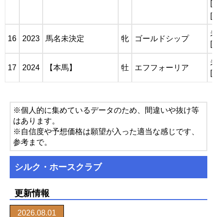
[
[
16
2023
馬名未決定
牝
ゴールドシップ
[
17
2024
【本馬】
牡
エフフォーリア
[
※個人的に集めているデータのため、間違いや抜け等
はあります。
※自信度や予想価格は願望が入った適当な感じです、
参考まで。
シルク・ホースクラブ
更新情報
2026.08.01