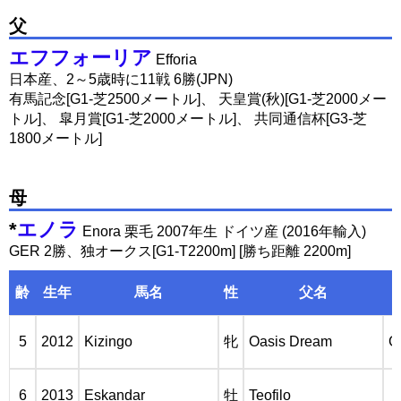
父
エフフォーリア
Efforia
日本産、2～5歳時に11戦 6勝(JPN)
有馬記念[G1-芝2500メートル]、 天皇賞(秋)[G1-芝2000メー
トル]、 皐月賞[G1-芝2000メートル]、 共同通信杯[G3-芝
1800メートル]
母
*
エノラ
Enora 栗毛 2007年生 ドイツ産 (2016年輸入)
GER 2勝、独オークス[G1-T2200m] [勝ち距離 2200m]
齢
生年
馬名
性
父名
5
2012
Kizingo
牝
Oasis Dream
G
6
2013
Eskandar
牡
Teofilo