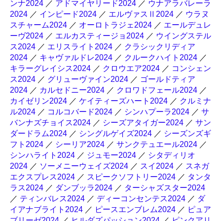
ンナ2024
／
アドマイヤリード2024
／
ウナアラバレーラ
2024
／
インピード2024
／
エルヴァスⅡ2024
／
ウラヌ
スチャーム2024
／
オーロトラジェ2024
／
エールデュレ
ーヴ2024
／
エルカスティージョ2024
／
ウイングステル
ス2024
／
エリスライト2024
／
クラシックリディア
2024
／
キャヴァルドレ2024
／
クルークハイト2024
／
キラーグレイシス2024
／
クロウエア2024
／
コンシェン
ス2024
／
グリューヴァイン2024
／
ゴールドティア
2024
／
カルセドニー2024
／
クロワドフェール2024
／
カイゼリン2024
／
ケイティーズハート2024
／
クルミナ
ル2024
／
コルコバード2024
／
シンハプーラ2024
／
サ
バンナズチョイス2024
／
シーズアタイガー2024
／
サン
ダードラム2024
／
シングルゲイズ2024
／
シーズンズギ
フト2024
／
シーリア2024
／
サンクテュエール2024
／
シンハライト2024
／
ジュモー2024
／
シタディリオ
2024
／
ソーメニーウェイズ2024
／
スイ2024
／
スネガ
エクスプレス2024
／
スピークソフトリー2024
／
タンタ
ラス2024
／
ダンブッラ2024
／
ターシャズスター2024
／
ティンバレス2024
／
ディーコンセンテス2024
／
ダ
イアナブライト2024
／
ピースエンブレム2024
／
ピュア
ブリーゼ2024
／
ヒルダズパッション2024
／
ピンクアリ