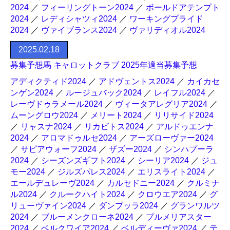
2024
／
フィーリングトーン2024
／
ボールドアテンプト
2024
／
レディシャツィ2024
／
ワーキングプライド
2024
／
ヴァイブランス2024
／
ヴァリディオル2024
2025.02.18
募集予想馬 キャロットクラブ 2025年適当募集予想
アディクティド2024
／
アドヴェントス2024
／
カイカセ
ンゲン2024
／
ルージュバック2024
／
レイフル2024
／
レーヴドゥラメール2024
／
ヴィータアレグリア2024
／
ムーングロウ2024
／
メリート2024
／
リリサイド2024
／
リャスナ2024
／
リカビトス2024
／
アルドゥエンナ
2024
／
アロマドゥルセ2024
／
アーズローヴァー2024
／
サピアウォーフ2024
／
ザズー2024
／
シンハプーラ
2024
／
シーズンズギフト2024
／
シーリア2024
／
ジュ
モー2024
／
ジルズパレス2024
／
エリスライト2024
／
エールデュレーヴ2024
／
カルセドニー2024
／
クルミナ
ル2024
／
クルークハイト2024
／
クロウエア2024
／
グ
リューヴァイン2024
／
ダンブッラ2024
／
グランワルツ
2024
／
ブルーメンクローネ2024
／
プルメリアスター
2024
／
ベルクワイア2024
／
ベルディーヴァ2024
／
テ