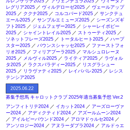
ルレンケッテ2025
／
アヴェンチュラ2025
／
ヴィータア
レグリア2025
／
ヴィルデローゼ2025
／
ヴェールアップ
2025
／
ククナ2025
／
コルコバード2025
／
サンクテュ
エール2025
／
サンブルエミューズ2025
／
シーズンズギ
フト2025
／
ジェムフェザー2025
／
シャーレイポピー
2025
／
シャイントレイル2025
／
ストゥーティ2025
／
ソネットフレーズ2025
／
トータルヒート2025
／
ハープ
スター2025
／
バウンスシャッセ2025
／
ファーストフォ
リオ2025
／
フィリアプーラ2025
／
マルシュロレーヌ
2025
／
メルヴィル2025
／
ライティア2025
／
ラヴォル
タ2025
／
ラクスバラディー2025
／
リスグラシュー
2025
／
リラヴァティ2025
／
レイパパレ2025
／
レシス
テンシア2025
2025.06.22
募集予想馬 キャロットクラブ 2025年適当募集予想 Ver.2
アンフィトリテ2024
／
イカット2024
／
アーズローヴァ
ー2024
／
アディクティド2024
／
アズールムーン2024
／
アイルビーバウンド2024
／
アロマドゥルセ2024
／
アンソロジー2024
／
アヌラーダプラ2024
／
アルドゥエ