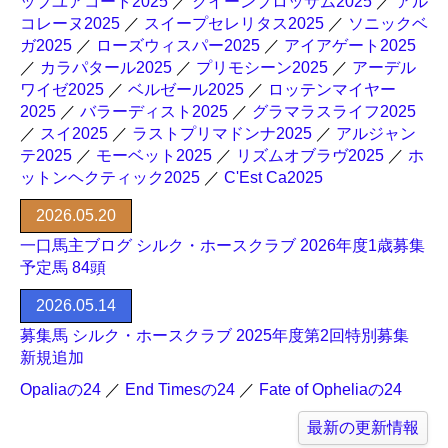
ッブユアコート2025
／
クイーンブロッサム2025
／
アル
コレーヌ2025
／
スイープセレリタス2025
／
ソニックベ
ガ2025
／
ローズウィスパー2025
／
アイアゲート2025
／
カラパタール2025
／
プリモシーン2025
／
アーデル
ワイゼ2025
／
ベルゼール2025
／
ロッテンマイヤー
2025
／
バラーディスト2025
／
グラマラスライフ2025
／
スイ2025
／
ラストプリマドンナ2025
／
アルジャン
テ2025
／
モーベット2025
／
リズムオブラヴ2025
／
ホ
ットンヘクティック2025
／
C'Est Ca2025
2026.05.20
一口馬主ブログ シルク・ホースクラブ 2026年度1歳募集
予定馬 84頭
2026.05.14
募集馬 シルク・ホースクラブ 2025年度第2回特別募集
新規追加
Opaliaの24
／
End Timesの24
／
Fate of Opheliaの24
最新の更新情報