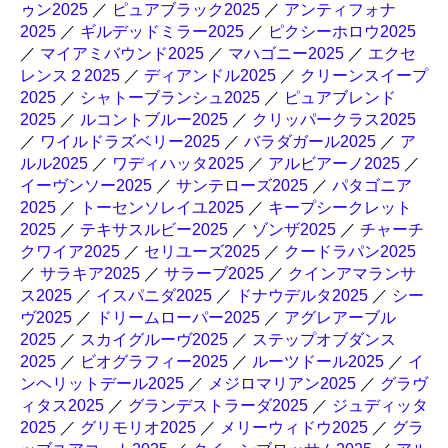
ゥン2025
／
ピュアブラック2025
／
アンティフォナ
2025
／
ギルデッドミラー2025
／
ピクシーホロウ2025
／
マイアミバウンド2025
／
マハゴニー2025
／
エクセ
レンス２2025
／
ディアンドル2025
／
クリーンスイープ
2025
／
シャトーブランシュ2025
／
ピュアブレンド
2025
／
ルコントブルー2025
／
クリッパークラス2025
／
ワイルドラズベリー2025
／
バラダガール2025
／
ア
ルル2025
／
ワディハッタ2025
／
アルビアーノ2025
／
イーヴンソー2025
／
サンテローズ2025
／
パタゴニア
2025
／
トーセンソレイユ2025
／
キープシークレット
2025
／
テキサスルビー2025
／
ゾンザ2025
／
チャーチ
クワイア2025
／
セリユーズ2025
／
クードラパン2025
／
サラキア2025
／
サラーブ2025
／
クインアマランサ
ス2025
／
イスパニダ2025
／
ドナウデルタ2025
／
シー
ヴ2025
／
ドリームローパー2025
／
アグレアーブル
2025
／
スカイグルーヴ2025
／
ステップオブダンス
2025
／
ビオグラフィー2025
／
ルーツドール2025
／
イ
ンヘリットデール2025
／
メジロマリアン2025
／
グラヴ
ィタス2025
／
グランデストラーダ2025
／
ジュディッタ
2025
／
グリモリオ2025
／
メリーウィドウ2025
／
グラ