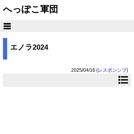
へっぽこ軍団
エノラ2024
2025/04/16
(
レスポンシブ
)