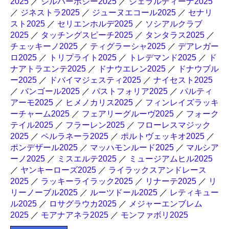
2025
／
シルバーポジー2025
／
ジェラルディーナ2025
／
ジネストラ2025
／
ジューヌエコール2025
／
セナリ
スト2025
／
セリエンホルデ2025
／
ソシアルクラブ
2025
／
タッチングスピーチ2025
／
タンタラス2025
／
チェッキーノ2025
／
ティグラーシャ2025
／
デアレガー
ロ2025
／
トリプライト2025
／
トレデマンド2025
／
ド
ナアトラエンテ2025
／
ドナウエレン2025
／
ドナウブル
ー2025
／
ドバイマジェスティ2025
／
ナイセスト2025
／
バンゴール2025
／
パストフォリア2025
／
パルティ
アーモ2025
／
ヒメノカリス2025
／
フィンレイズラッキ
ーチャーム2025
／
フェアリーグルーヴ2025
／
フォーク
テイル2025
／
フラーレン2025
／
フローレスマジック
2025
／
ペルラネーラ2025
／
ポルトヴェッキオ2025
／
ポンデザール2025
／
マッハモンルード2025
／
マルシア
ーノ2025
／
ミスエルテ2025
／
ミュージアムヒル2025
／
ヤンキーローズ2025
／
ライラックスアンドレース
2025
／
ラッキーライラック2025
／
リナーテ2025
／
リ
リーノーブル2025
／
ルーツドール2025
／
レティキュー
ル2025
／
ロサグラウカ2025
／
メジャーエンブレム
2025
／
モアナアネラ2025
／
モンファボリ2025