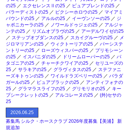
の25
／
エクセレンスⅡの25
／
ピュアブレンドの25
／
バラーディストの25
／
ピクシーホロウの25
／
マイアミ
バウンドの25
／
アルルの25
／
イーヴンソーの25
／
ジ
ャポニカーラの25
／
ノワールドゥジェの25
／
アルジャ
ンテの25
／
リズムオブラヴの25
／
アーデルワイゼの25
／
ステップオブダンスの25
／
スカイグルーヴの25
／
メ
ジロマリアンの25
／
ウィクトーリアの25
／
パーシステ
ントリーの25
／
ローズウィスパーの25
／
プリモシーン
の25
／
イスパニダの25
／
ドリームローパーの25
／
パ
タゴニアの25
／
チャーチクワイアの25
／
セリユーズの
25
／
サラキアの25
／
グラヴィタスの25
／
ステファニ
ーズキトゥンの25
／
ワイルドラズベリーの25
／
バラダ
ガールの25
／
ピュアブラックの25
／
アンティフォナの
25
／
グラマラスライフの25
／
グリモリオの25
／
キー
プシークレットの25
／
アルコレーヌの25
／
(外)セサの
25
2026.06.25
募集馬 シルク・ホースクラブ 2026年度募集【美浦】 新
規追加