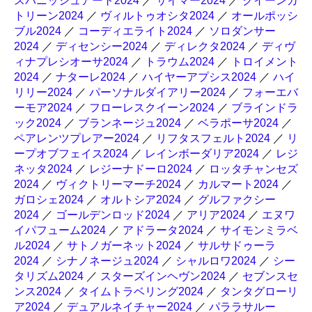
スパニッシュアート2024
／
サイマー2024
／
クイーンカ
トリーン2024
／
ヴィルトゥオシタ2024
／
オールポッシ
ブル2024
／
コーディエライト2024
／
ソロダンサー
2024
／
ディセンシー2024
／
ディレクタ2024
／
ディヴ
ィナプレシオーサ2024
／
トラウム2024
／
トロイメント
2024
／
ナターレ2024
／
ハイヤーアプシス2024
／
ハイ
リリー2024
／
パーソナルダイアリー2024
／
フォーエバ
ーモア2024
／
フローレスクイーン2024
／
ブラインドラ
ック2024
／
ブランネージュ2024
／
ベラポーサ2024
／
ペアレンツプレアー2024
／
リフタスフェルト2024
／
リ
ープオブフェイス2024
／
レインボーダリア2024
／
レジ
ネッタ2024
／
レジーナドーロ2024
／
ロッタチャンセズ
2024
／
ヴィクトリーマーチ2024
／
カルマート2024
／
ガロシェ2024
／
オルトシア2024
／
グルファクシー
2024
／
ゴールデンロッド2024
／
アリア2024
／
エヌワ
イパフューム2024
／
アドラータ2024
／
サイモンミラベ
ル2024
／
サトノガーネット2024
／
サルサドゥーラ
2024
／
シナノネージュ2024
／
シャルロワ2024
／
シー
タリズム2024
／
スターズインヘヴン2024
／
セブンスセ
ンス2024
／
タイムトラベリング2024
／
タンタグローリ
ア2024
／
デュアルネイチャー2024
／
パララサルー