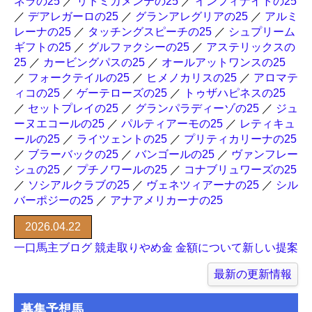
ネラの25
／
リトミカメンテの25
／
インフィナイトの25
／
デアレガーロの25
／
グランアレグリアの25
／
アルミ
レーナの25
／
タッチングスピーチの25
／
シュプリーム
ギフトの25
／
グルファクシーの25
／
アステリックスの
25
／
カービングパスの25
／
オールアットワンスの25
／
フォークテイルの25
／
ヒメノカリスの25
／
アロマテ
ィコの25
／
ゲーテローズの25
／
トゥザハピネスの25
／
セットプレイの25
／
グランパラディーゾの25
／
ジュ
ーヌエコールの25
／
パルティアーモの25
／
レティキュ
ールの25
／
ライツェントの25
／
プリティカリーナの25
／
ブラーバックの25
／
バンゴールの25
／
ヴァンフレー
シュの25
／
プチノワールの25
／
コナブリュワーズの25
／
ソシアルクラブの25
／
ヴェネツィアーナの25
／
シル
バーポジーの25
／
アナアメリカーナの25
2026.04.22
一口馬主ブログ 競走取りやめ金 金額について新しい提案
最新の更新情報
募集予想馬