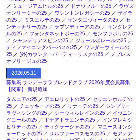
／
ミュージアムヒルの25
／
ドナウブルーの25
／
ラヴズ
オンリーミーの25
／
ワシントンレガシーの25
／
ザイラ
の25
／
ミスエルテの25
／
サンタエヴィータの25
／
セ
ンティナリーの25
／
ラプソディーアの25
／
サングレア
ルの25
／
フォンタネットポーの25
／
モンファボリの25
／
シャンデリアスピンの25
／
ジュールポレールの25
／
ディファイニングパーパスの25
／
ワンダーウィールの
25
／
(外)カウンターパーティーリスクの25
／
ノブレス
オブリージュの25
2026.05.11
募集馬 サンデーサラブレッドクラブ 2026年度会員募集
【関東】 新規追加
タムニアの25
／
アエロリットの25
／
セリエンホルデの
25
／
チェッキーノの25
／
リナーテの25
／
シンプリー
ラヴィシングの25
／
シーウィルレインの25
／
イヴニン
グコールの25
／
ドナアトラエンテの25
／
インフレキシ
ビリティの25
／
ティグラーシャの25
／
マニーズオンシ
ャーロットの25
／
サルファーコスモスの25
／
モアナア