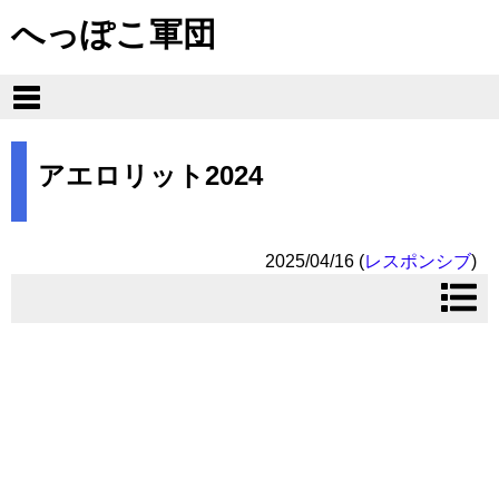
へっぽこ軍団
アエロリット2024
2025/04/16
(
レスポンシブ
)