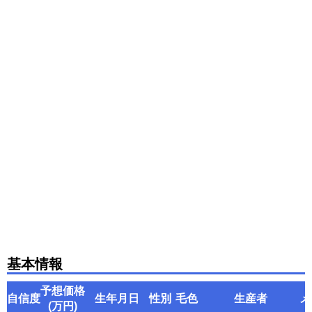
基本情報
予想価格
自信度
生年月日
性別
毛色
生産者
メ
(万円)