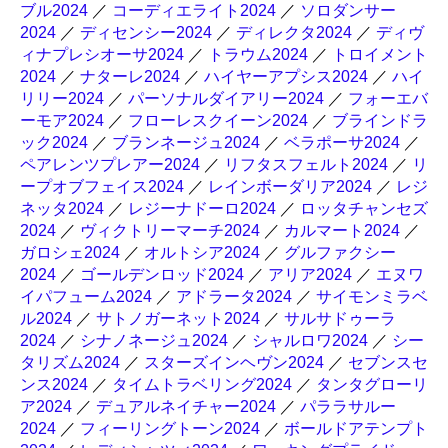
ブル2024
／
コーディエライト2024
／
ソロダンサー
2024
／
ディセンシー2024
／
ディレクタ2024
／
ディヴ
ィナプレシオーサ2024
／
トラウム2024
／
トロイメント
2024
／
ナターレ2024
／
ハイヤーアプシス2024
／
ハイ
リリー2024
／
パーソナルダイアリー2024
／
フォーエバ
ーモア2024
／
フローレスクイーン2024
／
ブラインドラ
ック2024
／
ブランネージュ2024
／
ベラポーサ2024
／
ペアレンツプレアー2024
／
リフタスフェルト2024
／
リ
ープオブフェイス2024
／
レインボーダリア2024
／
レジ
ネッタ2024
／
レジーナドーロ2024
／
ロッタチャンセズ
2024
／
ヴィクトリーマーチ2024
／
カルマート2024
／
ガロシェ2024
／
オルトシア2024
／
グルファクシー
2024
／
ゴールデンロッド2024
／
アリア2024
／
エヌワ
イパフューム2024
／
アドラータ2024
／
サイモンミラベ
ル2024
／
サトノガーネット2024
／
サルサドゥーラ
2024
／
シナノネージュ2024
／
シャルロワ2024
／
シー
タリズム2024
／
スターズインヘヴン2024
／
セブンスセ
ンス2024
／
タイムトラベリング2024
／
タンタグローリ
ア2024
／
デュアルネイチャー2024
／
パララサルー
2024
／
フィーリングトーン2024
／
ボールドアテンプト