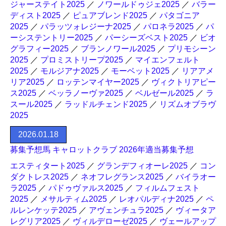
ジャーステイト2025
／
ノワールドゥジェ2025
／
バラー
ディスト2025
／
ピュアブレンド2025
／
パタゴニア
2025
／
パラッツォレジーナ2025
／
パロネラ2025
／
パ
ーシステントリー2025
／
パーシーズベスト2025
／
ビオ
グラフィー2025
／
ブランノワール2025
／
プリモシーン
2025
／
プロミストリープ2025
／
マイエンフェルト
2025
／
モルジアナ2025
／
モーベット2025
／
リアアメ
リア2025
／
ロッテンマイヤー2025
／
ヴィクトリアピー
ス2025
／
ベッラノーヴァ2025
／
ベルゼール2025
／
ラ
スール2025
／
ラッドルチェンド2025
／
リズムオブラヴ
2025
2026.01.18
募集予想馬 キャロットクラブ 2026年適当募集予想
エスティタート2025
／
グランデフィオーレ2025
／
コン
ダクトレス2025
／
ネオフレグランス2025
／
バイラオー
ラ2025
／
パドゥヴァルス2025
／
フィルムフェスト
2025
／
メサルティム2025
／
レオパルディナ2025
／
ペ
ルレンケッテ2025
／
アヴェンチュラ2025
／
ヴィータア
レグリア2025
／
ヴィルデローゼ2025
／
ヴェールアップ