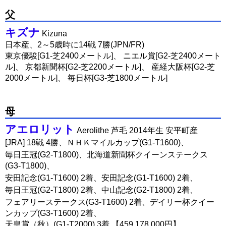
父
キズナ
Kizuna
日本産、2～5歳時に14戦 7勝(JPN/FR)
東京優駿[G1-芝2400メートル]、 ニエル賞[G2-芝2400メート
ル]、 京都新聞杯[G2-芝2200メートル]、 産経大阪杯[G2-芝
2000メートル]、 毎日杯[G3-芝1800メートル]
母
アエロリット
Aerolithe 芦毛 2014年生 安平町産
[JRA] 18戦 4勝、ＮＨＫマイルカップ(G1-T1600)、
毎日王冠(G2-T1800)、北海道新聞杯クイーンステークス
(G3-T1800)、
安田記念(G1-T1600) 2着、安田記念(G1-T1600) 2着、
毎日王冠(G2-T1800) 2着、中山記念(G2-T1800) 2着、
フェアリーステークス(G3-T1600) 2着、デイリー杯クイー
ンカップ(G3-T1600) 2着、
天皇賞（秋）(G1-T2000) 3着 【459,178,000円】