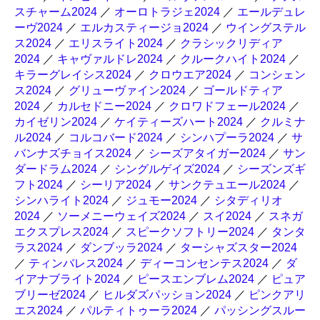
スチャーム2024
／
オーロトラジェ2024
／
エールデュレ
ーヴ2024
／
エルカスティージョ2024
／
ウイングステル
ス2024
／
エリスライト2024
／
クラシックリディア
2024
／
キャヴァルドレ2024
／
クルークハイト2024
／
キラーグレイシス2024
／
クロウエア2024
／
コンシェン
ス2024
／
グリューヴァイン2024
／
ゴールドティア
2024
／
カルセドニー2024
／
クロワドフェール2024
／
カイゼリン2024
／
ケイティーズハート2024
／
クルミナ
ル2024
／
コルコバード2024
／
シンハプーラ2024
／
サ
バンナズチョイス2024
／
シーズアタイガー2024
／
サン
ダードラム2024
／
シングルゲイズ2024
／
シーズンズギ
フト2024
／
シーリア2024
／
サンクテュエール2024
／
シンハライト2024
／
ジュモー2024
／
シタディリオ
2024
／
ソーメニーウェイズ2024
／
スイ2024
／
スネガ
エクスプレス2024
／
スピークソフトリー2024
／
タンタ
ラス2024
／
ダンブッラ2024
／
ターシャズスター2024
／
ティンバレス2024
／
ディーコンセンテス2024
／
ダ
イアナブライト2024
／
ピースエンブレム2024
／
ピュア
ブリーゼ2024
／
ヒルダズパッション2024
／
ピンクアリ
エス2024
／
パルティトゥーラ2024
／
パッシングスルー