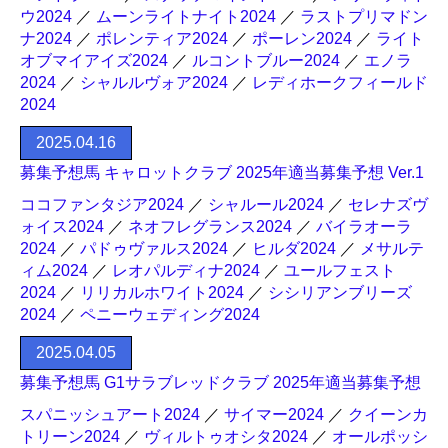
ウ2024
／
ムーンライトナイト2024
／
ラストプリマドン
ナ2024
／
ポレンティア2024
／
ポーレン2024
／
ライト
オブマイアイズ2024
／
ルコントブルー2024
／
エノラ
2024
／
シャルルヴォア2024
／
レディホークフィールド
2024
2025.04.16
募集予想馬 キャロットクラブ 2025年適当募集予想 Ver.1
ココファンタジア2024
／
シャルール2024
／
セレナズヴ
ォイス2024
／
ネオフレグランス2024
／
バイラオーラ
2024
／
パドゥヴァルス2024
／
ヒルダ2024
／
メサルテ
ィム2024
／
レオパルディナ2024
／
ユールフェスト
2024
／
リリカルホワイト2024
／
シシリアンブリーズ
2024
／
ペニーウェディング2024
2025.04.05
募集予想馬 G1サラブレッドクラブ 2025年適当募集予想
スパニッシュアート2024
／
サイマー2024
／
クイーンカ
トリーン2024
／
ヴィルトゥオシタ2024
／
オールポッシ