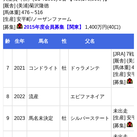
[厩舎] (美浦)菊沢隆徳
[馬体重] 476～516
[生産] 安平町/ノーザンファーム
[募集]
2015年度会員募集【関東】
1,400万円(40口)
齢
生年
馬名
性
父名
[JRA] 7
[厩舎] (
[馬体重] 4
7
2021
コンドライト
牡
ドゥラメンテ
[生産] 
[募集]
8
2022
流産
エピファネイア
未出走
[生産] 
9
2023
馬名未決定
牡
シルバーステート
[募集]
未出走