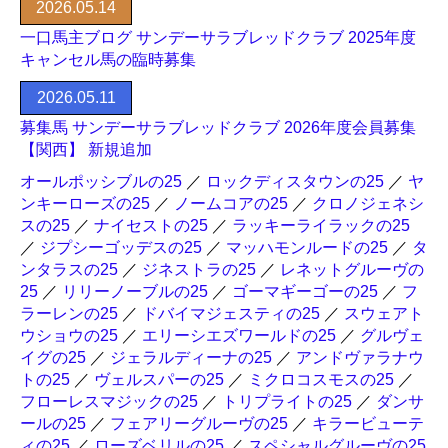
2026.05.14
一口馬主ブログ サンデーサラブレッドクラブ 2025年度
キャンセル馬の臨時募集
2026.05.11
募集馬 サンデーサラブレッドクラブ 2026年度会員募集
【関西】 新規追加
オールポッシブルの25
／
ロックディスタウンの25
／
ヤ
ンキーローズの25
／
ノームコアの25
／
クロノジェネシ
スの25
／
ナイセストの25
／
ラッキーライラックの25
／
ジプシーゴッデスの25
／
マッハモンルードの25
／
タ
ンタラスの25
／
ジネストラの25
／
レネットグルーヴの
25
／
リリーノーブルの25
／
ゴーマギーゴーの25
／
フ
ラーレンの25
／
ドバイマジェスティの25
／
スウェアト
ウショウの25
／
エリーシエズワールドの25
／
グルヴェ
イグの25
／
ジェラルディーナの25
／
アンドヴァラナウ
トの25
／
ヴェルスパーの25
／
ミクロコスモスの25
／
フローレスマジックの25
／
トリプライトの25
／
ダンサ
ールの25
／
フェアリーグルーヴの25
／
キラービューテ
ィの25
／
ローズベリルの25
／
スペシャルグルーヴの25