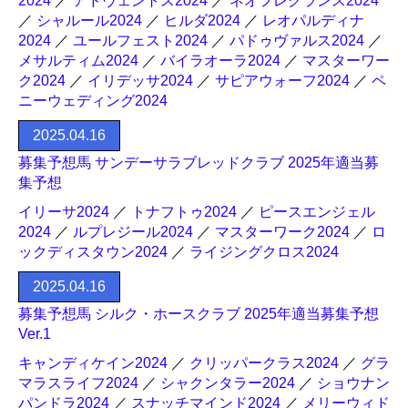
2024
／
アドヴェントス2024
／
ネオフレグランス2024
／
シャルール2024
／
ヒルダ2024
／
レオパルディナ
2024
／
ユールフェスト2024
／
パドゥヴァルス2024
／
メサルティム2024
／
バイラオーラ2024
／
マスターワー
ク2024
／
イリデッサ2024
／
サピアウォーフ2024
／
ペ
ニーウェディング2024
2025.04.16
募集予想馬 サンデーサラブレッドクラブ 2025年適当募
集予想
イリーサ2024
／
トナフトゥ2024
／
ピースエンジェル
2024
／
ルプレジール2024
／
マスターワーク2024
／
ロ
ックディスタウン2024
／
ライジングクロス2024
2025.04.16
募集予想馬 シルク・ホースクラブ 2025年適当募集予想
Ver.1
キャンディケイン2024
／
クリッパークラス2024
／
グラ
マラスライフ2024
／
シャクンタラー2024
／
ショウナン
パンドラ2024
／
スナッチマインド2024
／
メリーウィド