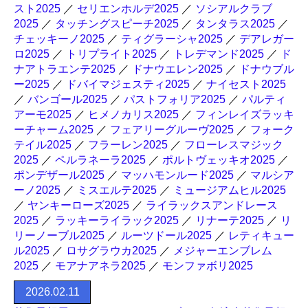
スト2025
／
セリエンホルデ2025
／
ソシアルクラブ
2025
／
タッチングスピーチ2025
／
タンタラス2025
／
チェッキーノ2025
／
ティグラーシャ2025
／
デアレガー
ロ2025
／
トリプライト2025
／
トレデマンド2025
／
ド
ナアトラエンテ2025
／
ドナウエレン2025
／
ドナウブル
ー2025
／
ドバイマジェスティ2025
／
ナイセスト2025
／
バンゴール2025
／
パストフォリア2025
／
パルティ
アーモ2025
／
ヒメノカリス2025
／
フィンレイズラッキ
ーチャーム2025
／
フェアリーグルーヴ2025
／
フォーク
テイル2025
／
フラーレン2025
／
フローレスマジック
2025
／
ペルラネーラ2025
／
ポルトヴェッキオ2025
／
ポンデザール2025
／
マッハモンルード2025
／
マルシア
ーノ2025
／
ミスエルテ2025
／
ミュージアムヒル2025
／
ヤンキーローズ2025
／
ライラックスアンドレース
2025
／
ラッキーライラック2025
／
リナーテ2025
／
リ
リーノーブル2025
／
ルーツドール2025
／
レティキュー
ル2025
／
ロサグラウカ2025
／
メジャーエンブレム
2025
／
モアナアネラ2025
／
モンファボリ2025
2026.02.11