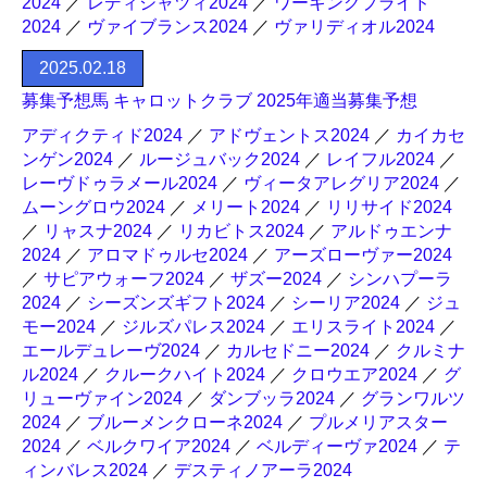
2024
／
レディシャツィ2024
／
ワーキングプライド
2024
／
ヴァイブランス2024
／
ヴァリディオル2024
2025.02.18
募集予想馬 キャロットクラブ 2025年適当募集予想
アディクティド2024
／
アドヴェントス2024
／
カイカセ
ンゲン2024
／
ルージュバック2024
／
レイフル2024
／
レーヴドゥラメール2024
／
ヴィータアレグリア2024
／
ムーングロウ2024
／
メリート2024
／
リリサイド2024
／
リャスナ2024
／
リカビトス2024
／
アルドゥエンナ
2024
／
アロマドゥルセ2024
／
アーズローヴァー2024
／
サピアウォーフ2024
／
ザズー2024
／
シンハプーラ
2024
／
シーズンズギフト2024
／
シーリア2024
／
ジュ
モー2024
／
ジルズパレス2024
／
エリスライト2024
／
エールデュレーヴ2024
／
カルセドニー2024
／
クルミナ
ル2024
／
クルークハイト2024
／
クロウエア2024
／
グ
リューヴァイン2024
／
ダンブッラ2024
／
グランワルツ
2024
／
ブルーメンクローネ2024
／
プルメリアスター
2024
／
ベルクワイア2024
／
ベルディーヴァ2024
／
テ
ィンバレス2024
／
デスティノアーラ2024