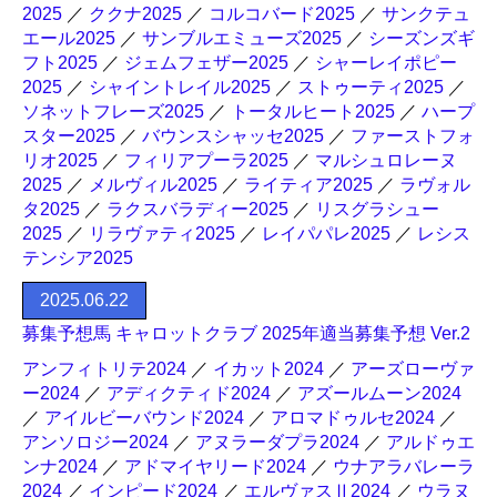
2025
／
ククナ2025
／
コルコバード2025
／
サンクテュ
エール2025
／
サンブルエミューズ2025
／
シーズンズギ
フト2025
／
ジェムフェザー2025
／
シャーレイポピー
2025
／
シャイントレイル2025
／
ストゥーティ2025
／
ソネットフレーズ2025
／
トータルヒート2025
／
ハープ
スター2025
／
バウンスシャッセ2025
／
ファーストフォ
リオ2025
／
フィリアプーラ2025
／
マルシュロレーヌ
2025
／
メルヴィル2025
／
ライティア2025
／
ラヴォル
タ2025
／
ラクスバラディー2025
／
リスグラシュー
2025
／
リラヴァティ2025
／
レイパパレ2025
／
レシス
テンシア2025
2025.06.22
募集予想馬 キャロットクラブ 2025年適当募集予想 Ver.2
アンフィトリテ2024
／
イカット2024
／
アーズローヴァ
ー2024
／
アディクティド2024
／
アズールムーン2024
／
アイルビーバウンド2024
／
アロマドゥルセ2024
／
アンソロジー2024
／
アヌラーダプラ2024
／
アルドゥエ
ンナ2024
／
アドマイヤリード2024
／
ウナアラバレーラ
2024
／
インピード2024
／
エルヴァスⅡ2024
／
ウラヌ