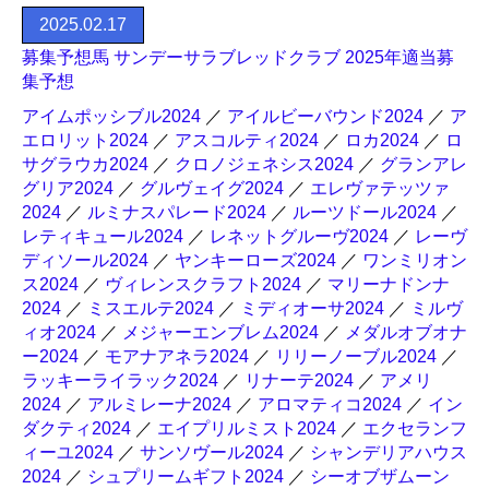
2025.02.17
募集予想馬 サンデーサラブレッドクラブ 2025年適当募
集予想
アイムポッシブル2024
／
アイルビーバウンド2024
／
ア
エロリット2024
／
アスコルティ2024
／
ロカ2024
／
ロ
サグラウカ2024
／
クロノジェネシス2024
／
グランアレ
グリア2024
／
グルヴェイグ2024
／
エレヴァテッツァ
2024
／
ルミナスパレード2024
／
ルーツドール2024
／
レティキュール2024
／
レネットグルーヴ2024
／
レーヴ
ディソール2024
／
ヤンキーローズ2024
／
ワンミリオン
ス2024
／
ヴィレンスクラフト2024
／
マリーナドンナ
2024
／
ミスエルテ2024
／
ミディオーサ2024
／
ミルヴ
ィオ2024
／
メジャーエンブレム2024
／
メダルオブオナ
ー2024
／
モアナアネラ2024
／
リリーノーブル2024
／
ラッキーライラック2024
／
リナーテ2024
／
アメリ
2024
／
アルミレーナ2024
／
アロマティコ2024
／
イン
ダクティ2024
／
エイプリルミスト2024
／
エクセランフ
ィーユ2024
／
サンソヴール2024
／
シャンデリアハウス
2024
／
シュプリームギフト2024
／
シーオブザムーン