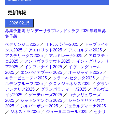
更新情報
2026.02.15
募集予想馬 サンデーサラブレッドクラブ 2026年適当募
集予想
ベデザンジュ2025
／
リトルポピー2025
／
トップライセ
ンス2025
／
アエロリット2025
／
アスコルティ2025
／
アステリックス2025
／
アルミレーナ2025
／
アロマティ
コ2025
／
アンドヴァラナウト2025
／
インテグリフォリ
ア2025
／
インフィナイト2025
／
イヴニングコール
2025
／
エンパイアブーケ2025
／
オージャイト2025
／
キラービューティ2025
／
クラーベセクレタ2025
／
ゴー
ルデンプルーフ2025
／
クロノジェネシス2025
／
グラン
アレグリア2025
／
グランパラディーゾ2025
／
グルヴェ
イグ2025
／
ゲーテローズ2025
／
コナブリュワーズ
2025
／
シャトンアンジュ2025
／
シャンデリアハウス
2025
／
シルバーポジー2025
／
ジェラルディーナ2025
／
ジネストラ2025
／
ジューヌエコール2025
／
セナリ