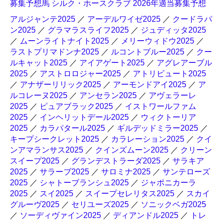
募集予想馬 シルク・ホースクラブ 2026年適当募集予想
アルジャンテ2025
／
アーデルワイゼ2025
／
クードラパ
ン2025
／
グラマラスライフ2025
／
ジュディッタ2025
／
ムーンライトナイト2025
／
メリーウィドウ2025
／
ラストプリマドンナ2025
／
ルコントブルー2025
／
クー
ルキャット2025
／
アイアゲート2025
／
アグレアーブル
2025
／
アストロロジャー2025
／
アトリビュート2025
／
アナザーリリック2025
／
アーモンドアイ2025
／
ア
ルコレーヌ2025
／
アンセラン2025
／
アヴェラーレ
2025
／
ピュアブラック2025
／
イストワールファム
2025
／
インヘリットデール2025
／
ウィクトーリア
2025
／
カラパタール2025
／
ギルデッドミラー2025
／
キープシークレット2025
／
カラレーション2025
／
クイ
ンアマランサス2025
／
クインズムーン2025
／
クリーン
スイープ2025
／
グランデストラーダ2025
／
サラキア
2025
／
サラーブ2025
／
サロミナ2025
／
サンテローズ
2025
／
シャトーブランシュ2025
／
ジャポニカーラ
2025
／
スイ2025
／
スイープセレリタス2025
／
スカイ
グルーヴ2025
／
セリユーズ2025
／
ソニックベガ2025
／
ソーディヴァイン2025
／
ディアンドル2025
／
トレ