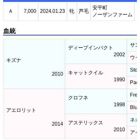
安平町
Ａ
7,000
2024.01.23
牝
芦毛
ノーザンファーム
血統
サン
ディープインパクト
2002
ウイ
キズナ
Stor
キャットクイル
2010
1990
Paci
Fren
クロフネ
1998
Blue
アエロリット
ネオ
アステリックス
2014
2010
アイ