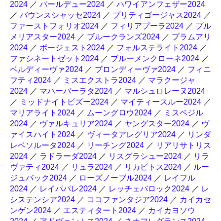
2024
／
パールデュー2024
／
ハワイアンフェザー2024
／
バウンスシャッセ2024
／
プリティゴージャス2024
／
ファーストフォリオ2024
／
フィリアプーラ2024
／
プル
メリアスター2024
／
ブルークランズ2024
／
プラムアリ
2024
／
ボージェスト2024
／
フォルステライト2024
／
ファシネートゼット2024
／
ブルーメンクローネ2024
／
ベルディーヴァ2024
／
ブロンディーヴァ2024
／
フィニ
フティ2024
／
ミスエクストラ2024
／
マラクージャ
2024
／
マハーバーラタ2024
／
マルシュロレーヌ2024
／
ミッドナイトビズー2024
／
マイティースルー2024
／
マリアライト2024
／
ムーングロウ2024
／
ミスベジル
2024
／
ヴァルキュリア2024
／
ヤングスター2024
／
ヴ
ァイスハイト2024
／
ヴィータアレグリア2024
／
リンダ
レベソルータ2024
／
リーチング2024
／
リアリサトリス
2024
／
ラドラーダ2024
／
リスグラシュー2024
／
リラ
ヴァティ2024
／
リュラ2024
／
リカビトス2024
／
ルー
ジュバック2024
／
ローズノーブル2024
／
レイフル
2024
／
レイパパレ2024
／
レッチェバロック2024
／
レ
システンシア2024
／
ココファンタジア2024
／
カイカセ
ンゲン2024
／
エスティタート2024
／
カイカヨソウ