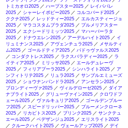
トミカオロ2025
／
ハープスター2025
／
レイパパレ
2025
／
シャーレイポピー2025
／
コルコバード2025
／
ククナ2025
／
レッドティー2025
／
エルカスティージョ
2025
／
マラコスタムブラダ2025
／
プルメリアスター
2025
／
エクシードリミッツ2025
／
マハーバーラタ
2025
／
ドナウエレン2025
／
アーデルハイト2025
／
イ
リュミナンス2025
／
アヴェンチュラ2025
／
メサルティ
ム2025
／
ゴールドティア2025
／
パドゥヴァルス2025
／
コンダクトレス2025
／
ラクスバラディー2025
／
ラ
イティア2025
／
ミリッサ2025
／
エールデュレーヴ
2025
／
フィリアプーラ2025
／
シンハライト2025
／
ア
ンフィトリテ2025
／
リュラ2025
／
サンブルエミューズ
2025
／
ショウナンパンドラ2025
／
アンセラン2025
／
ブロンディーヴァ2025
／
ヴィルデローゼ2025
／
ダイア
ナブライト2025
／
グリューヴァイン2025
／
クロワドフ
ェール2025
／
ヴァルキュリア2025
／
ゴールデンプルー
フ2025
／
スピードリッパー2025
／
ブルーメンクローネ
2025
／
リカビトス2025
／
ブリンク2025
／
サンクテュ
エール2025
／
ベデザンジュ2025
／
エリスライト2025
／
クルークハイト2025
／
ヴェールアップ2025
／
デイ