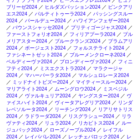
イアナブライト2024
／
ピースエンブレム2024
／
ピュア
ブリーゼ2024
／
ヒルダズパッション2024
／
ピンクアリ
エス2024
／
パルティトゥーラ2024
／
パッシングスルー
2024
／
パールデュー2024
／
ハワイアンフェザー2024
／
バウンスシャッセ2024
／
プリティゴージャス2024
／
ファーストフォリオ2024
／
フィリアプーラ2024
／
プル
メリアスター2024
／
ブルークランズ2024
／
プラムアリ
2024
／
ボージェスト2024
／
フォルステライト2024
／
ファシネートゼット2024
／
ブルーメンクローネ2024
／
ベルディーヴァ2024
／
ブロンディーヴァ2024
／
フィニ
フティ2024
／
ミスエクストラ2024
／
マラクージャ
2024
／
マハーバーラタ2024
／
マルシュロレーヌ2024
／
ミッドナイトビズー2024
／
マイティースルー2024
／
マリアライト2024
／
ムーングロウ2024
／
ミスベジル
2024
／
ヴァルキュリア2024
／
ヤングスター2024
／
ヴ
ァイスハイト2024
／
ヴィータアレグリア2024
／
リンダ
レベソルータ2024
／
リーチング2024
／
リアリサトリス
2024
／
ラドラーダ2024
／
リスグラシュー2024
／
リラ
ヴァティ2024
／
リュラ2024
／
リカビトス2024
／
ルー
ジュバック2024
／
ローズノーブル2024
／
レイフル
2024
／
レイパパレ2024
／
レッチェバロック2024
／
レ