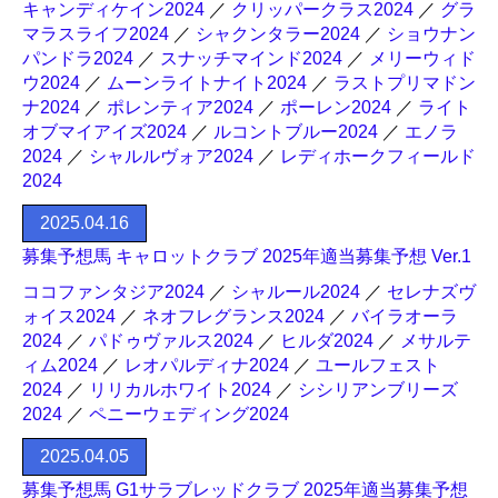
キャンディケイン2024
／
クリッパークラス2024
／
グラ
マラスライフ2024
／
シャクンタラー2024
／
ショウナン
パンドラ2024
／
スナッチマインド2024
／
メリーウィド
ウ2024
／
ムーンライトナイト2024
／
ラストプリマドン
ナ2024
／
ポレンティア2024
／
ポーレン2024
／
ライト
オブマイアイズ2024
／
ルコントブルー2024
／
エノラ
2024
／
シャルルヴォア2024
／
レディホークフィールド
2024
2025.04.16
募集予想馬 キャロットクラブ 2025年適当募集予想 Ver.1
ココファンタジア2024
／
シャルール2024
／
セレナズヴ
ォイス2024
／
ネオフレグランス2024
／
バイラオーラ
2024
／
パドゥヴァルス2024
／
ヒルダ2024
／
メサルテ
ィム2024
／
レオパルディナ2024
／
ユールフェスト
2024
／
リリカルホワイト2024
／
シシリアンブリーズ
2024
／
ペニーウェディング2024
2025.04.05
募集予想馬 G1サラブレッドクラブ 2025年適当募集予想