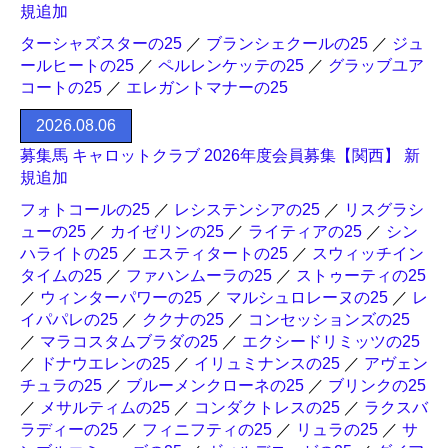
規追加
ターシャズスターの25
／
ブランシェクールの25
／
ジュ
ールヒートの25
／
ペルレンケッテの25
／
グラッブユア
コートの25
／
エレガントマナーの25
2026.08.06
募集馬 キャロットクラブ 2026年度会員募集【関西】 新
規追加
フォトコールの25
／
レシステンシアの25
／
リスグラシ
ューの25
／
カイゼリンの25
／
ライティアの25
／
シン
ハライトの25
／
エスティタートの25
／
スウィッチイン
タイムの25
／
ファハンムーラの25
／
ストゥーティの25
／
ウィンターパワーの25
／
マルシュロレーヌの25
／
レ
イパパレの25
／
ククナの25
／
コンセッションズの25
／
マラコスタムブラダの25
／
エクシードリミッツの25
／
ドナウエレンの25
／
イリュミナンスの25
／
アヴェン
チュラの25
／
ブルーメンクローネの25
／
ブリンクの25
／
メサルティムの25
／
コンダクトレスの25
／
ラクスバ
ラディーの25
／
フィニフティの25
／
リュラの25
／
サ