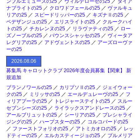
ンブルエミューズの25
／
ヴィルデローゼの25
／
ダイア
ナブライトの25
／
クロワドフェールの25
／
ヴァルキュ
リアの25
／
スピードリッパーの25
／
キズナⅡの25
／
ベデザンジュの25
／
エリスライトの25
／
クルークハイ
トの25
／
チカレンヌの25
／
リラヴァティの25
／
ロー
ズノーブルの25
／
バウンスシャッセの25
／
ヴィータア
レグリアの25
／
アドヴェントスの25
／
アーズローヴァ
ーの25
2026.08.06
募集馬 キャロットクラブ 2026年度会員募集【関東】 新
規追加
ブランノワールの25
／
カリプソⅡの25
／
ジェイウォー
クの25
／
ミリッサの25
／
エールデュレーヴの25
／
フ
ィリアプーラの25
／
トレジャーステイトの25
／
スルー
セブンシーズの25
／
ライラックスアンドレースの25
／
アールブリュットの25
／
シーリアの25
／
プレシャライ
ジングの25
／
ハープスターの25
／
コルコバードの25
／
ファーストフォリオの25
／
アトミカオロの25
／
レッ
ドティーの25
／
エルカスティージョの25
／
プルメリア