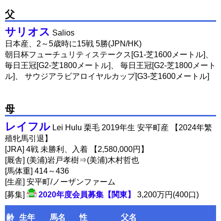
父
サリオス
Salios
日本産、2～5歳時に15戦 5勝(JPN/HK)
朝日杯フューチュリティステークス[G1-芝1600メートル]、
毎日王冠[G2-芝1800メートル]、 毎日王冠[G2-芝1800メート
ル]、 サウジアラビアロイヤルカップ[G3-芝1600メートル]
母
レイフル
Lei Hulu 栗毛 2019年生 安平町産 【2024年繁
殖牝馬引退】
[JRA] 4戦 未勝利、入着 【2,580,000円】
[厩舎] (美浦)岩戸孝樹⇒(美浦)木村哲也
[馬体重] 414～436
[生産] 安平町/ノーザンファーム
[募集]
2020年度会員募集【関東】
3,200万円(400口)
齢
生年
馬名
性
父名