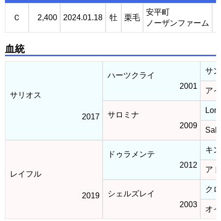
安平町
Ｃ
2,400
2024.01.18
牡
栗毛
ノーザンファーム
血統
サン
ハーツクライ
2001
アイ
サリオス
Lomi
サロミナ
2017
2009
Sald
キン
ドゥラメンテ
2012
アド
レイフル
クロ
シェルズレイ
2019
2003
オイ