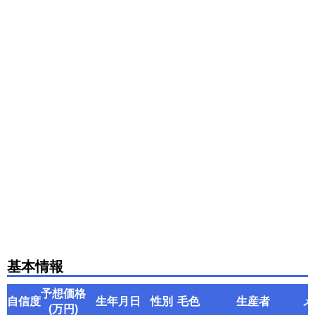
基本情報
予想価格
自信度
生年月日
性別
毛色
生産者
メ
(万円)