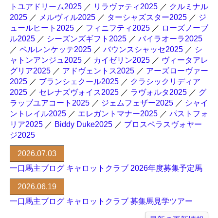
トユアドリーム2025
／
リラヴァティ2025
／
クルミナル
2025
／
メルヴィル2025
／
ターシャズスター2025
／
ジ
ュールヒート2025
／
フィニフティ2025
／
ローズノーブ
ル2025
／
シーズンズギフト2025
／
バイラオーラ2025
／
ペルレンケッテ2025
／
バウンスシャッセ2025
／
シ
ャトンアンジュ2025
／
カイゼリン2025
／
ヴィータアレ
グリア2025
／
アドヴェントス2025
／
アーズローヴァー
2025
／
ブランシェクール2025
／
クラシックリディア
2025
／
セレナズヴォイス2025
／
ラヴォルタ2025
／
グ
ラッブユアコート2025
／
ジェムフェザー2025
／
シャイ
ントレイル2025
／
エレガントマナー2025
／
パストフォ
リア2025
／
Biddy Duke2025
／
プロスペラスヴォヤー
ジ2025
2026.07.03
一口馬主ブログ キャロットクラブ 2026年度募集予定馬
2026.06.19
一口馬主ブログ キャロットクラブ 募集馬見学ツアー