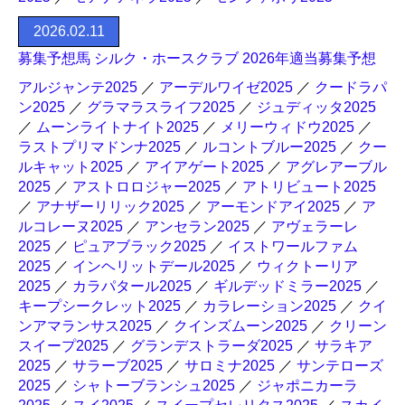
2026.02.11
募集予想馬 シルク・ホースクラブ 2026年適当募集予想
アルジャンテ2025
／
アーデルワイゼ2025
／
クードラパ
ン2025
／
グラマラスライフ2025
／
ジュディッタ2025
／
ムーンライトナイト2025
／
メリーウィドウ2025
／
ラストプリマドンナ2025
／
ルコントブルー2025
／
クー
ルキャット2025
／
アイアゲート2025
／
アグレアーブル
2025
／
アストロロジャー2025
／
アトリビュート2025
／
アナザーリリック2025
／
アーモンドアイ2025
／
ア
ルコレーヌ2025
／
アンセラン2025
／
アヴェラーレ
2025
／
ピュアブラック2025
／
イストワールファム
2025
／
インヘリットデール2025
／
ウィクトーリア
2025
／
カラパタール2025
／
ギルデッドミラー2025
／
キープシークレット2025
／
カラレーション2025
／
クイ
ンアマランサス2025
／
クインズムーン2025
／
クリーン
スイープ2025
／
グランデストラーダ2025
／
サラキア
2025
／
サラーブ2025
／
サロミナ2025
／
サンテローズ
2025
／
シャトーブランシュ2025
／
ジャポニカーラ