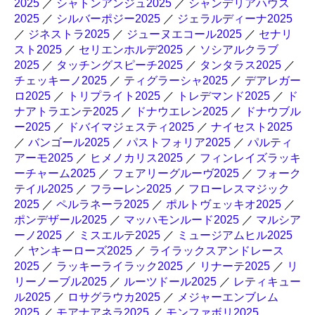
2025
／
シャトンアンジュ2025
／
シャンデリアハウス
2025
／
シルバーポジー2025
／
ジェラルディーナ2025
／
ジネストラ2025
／
ジューヌエコール2025
／
セナリ
スト2025
／
セリエンホルデ2025
／
ソシアルクラブ
2025
／
タッチングスピーチ2025
／
タンタラス2025
／
チェッキーノ2025
／
ティグラーシャ2025
／
デアレガー
ロ2025
／
トリプライト2025
／
トレデマンド2025
／
ド
ナアトラエンテ2025
／
ドナウエレン2025
／
ドナウブル
ー2025
／
ドバイマジェスティ2025
／
ナイセスト2025
／
バンゴール2025
／
パストフォリア2025
／
パルティ
アーモ2025
／
ヒメノカリス2025
／
フィンレイズラッキ
ーチャーム2025
／
フェアリーグルーヴ2025
／
フォーク
テイル2025
／
フラーレン2025
／
フローレスマジック
2025
／
ペルラネーラ2025
／
ポルトヴェッキオ2025
／
ポンデザール2025
／
マッハモンルード2025
／
マルシア
ーノ2025
／
ミスエルテ2025
／
ミュージアムヒル2025
／
ヤンキーローズ2025
／
ライラックスアンドレース
2025
／
ラッキーライラック2025
／
リナーテ2025
／
リ
リーノーブル2025
／
ルーツドール2025
／
レティキュー
ル2025
／
ロサグラウカ2025
／
メジャーエンブレム
2025
／
モアナアネラ2025
／
モンファボリ2025