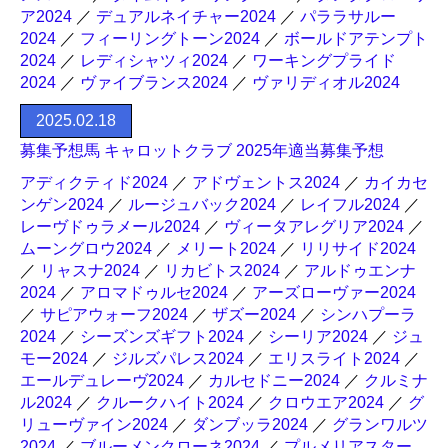
ア2024
／
デュアルネイチャー2024
／
パララサルー
2024
／
フィーリングトーン2024
／
ボールドアテンプト
2024
／
レディシャツィ2024
／
ワーキングプライド
2024
／
ヴァイブランス2024
／
ヴァリディオル2024
2025.02.18
募集予想馬 キャロットクラブ 2025年適当募集予想
アディクティド2024
／
アドヴェントス2024
／
カイカセ
ンゲン2024
／
ルージュバック2024
／
レイフル2024
／
レーヴドゥラメール2024
／
ヴィータアレグリア2024
／
ムーングロウ2024
／
メリート2024
／
リリサイド2024
／
リャスナ2024
／
リカビトス2024
／
アルドゥエンナ
2024
／
アロマドゥルセ2024
／
アーズローヴァー2024
／
サピアウォーフ2024
／
ザズー2024
／
シンハプーラ
2024
／
シーズンズギフト2024
／
シーリア2024
／
ジュ
モー2024
／
ジルズパレス2024
／
エリスライト2024
／
エールデュレーヴ2024
／
カルセドニー2024
／
クルミナ
ル2024
／
クルークハイト2024
／
クロウエア2024
／
グ
リューヴァイン2024
／
ダンブッラ2024
／
グランワルツ
2024
／
ブルーメンクローネ2024
／
プルメリアスター