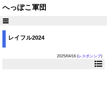
へっぽこ軍団
レイフル2024
2025/04/16
(
レスポンシブ
)