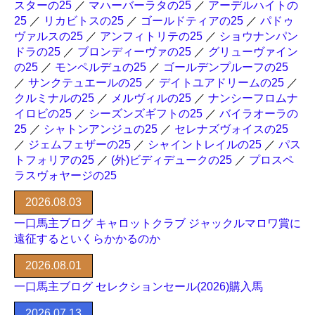
スターの25
／
マハーバーラタの25
／
アーデルハイトの
25
／
リカビトスの25
／
ゴールドティアの25
／
パドゥ
ヴァルスの25
／
アンフィトリテの25
／
ショウナンパン
ドラの25
／
ブロンディーヴァの25
／
グリューヴァイン
の25
／
モンペルデュの25
／
ゴールデンプルーフの25
／
サンクテュエールの25
／
デイトユアドリームの25
／
クルミナルの25
／
メルヴィルの25
／
ナンシーフロムナ
イロビの25
／
シーズンズギフトの25
／
バイラオーラの
25
／
シャトンアンジュの25
／
セレナズヴォイスの25
／
ジェムフェザーの25
／
シャイントレイルの25
／
パス
トフォリアの25
／
(外)ビディデュークの25
／
プロスペ
ラスヴォヤージの25
2026.08.03
一口馬主ブログ キャロットクラブ ジャックルマロワ賞に
遠征するといくらかかるのか
2026.08.01
一口馬主ブログ セレクションセール(2026)購入馬
2026.07.13