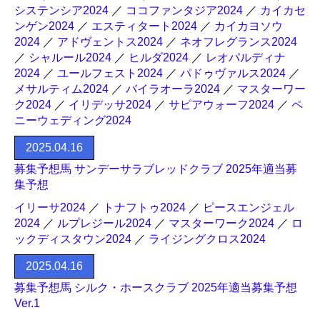
システンシア2024
／
ココファンタジア2024
／
カイカセ
ンゲン2024
／
エスティタート2024
／
カイカヨソウ
2024
／
アドヴェントス2024
／
ネオフレグランス2024
／
シャルール2024
／
ヒルダ2024
／
レオパルディナ
2024
／
ユールフェスト2024
／
パドゥヴァルス2024
／
メサルティム2024
／
バイラオーラ2024
／
マスターワー
ク2024
／
イリデッサ2024
／
サピアウォーフ2024
／
ペ
ニーウェディング2024
2025.04.16
募集予想馬 サンデーサラブレッドクラブ 2025年適当募
集予想
イリーサ2024
／
トナフトゥ2024
／
ピースエンジェル
2024
／
ルプレジール2024
／
マスターワーク2024
／
ロ
ックディスタウン2024
／
ライジングクロス2024
2025.04.16
募集予想馬 シルク・ホースクラブ 2025年適当募集予想
Ver.1