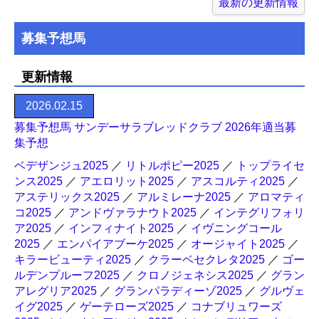
最新の更新情報
募集予想馬
更新情報
2026.02.15
募集予想馬 サンデーサラブレッドクラブ 2026年適当募
集予想
ベデザンジュ2025
／
リトルポピー2025
／
トップライセ
ンス2025
／
アエロリット2025
／
アスコルティ2025
／
アステリックス2025
／
アルミレーナ2025
／
アロマティ
コ2025
／
アンドヴァラナウト2025
／
インテグリフォリ
ア2025
／
インフィナイト2025
／
イヴニングコール
2025
／
エンパイアブーケ2025
／
オージャイト2025
／
キラービューティ2025
／
クラーベセクレタ2025
／
ゴー
ルデンプルーフ2025
／
クロノジェネシス2025
／
グラン
アレグリア2025
／
グランパラディーゾ2025
／
グルヴェ
イグ2025
／
ゲーテローズ2025
／
コナブリュワーズ