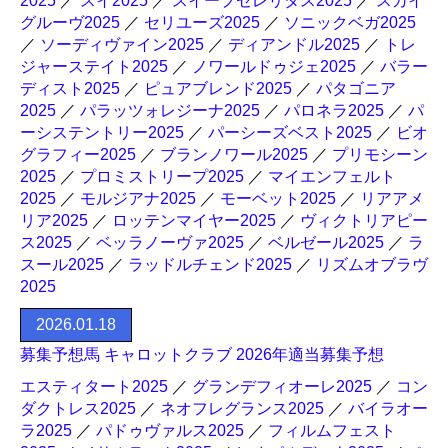
2025
／
スイ2025
／
スイープセレリタス2025
／
スカイ
グルーヴ2025
／
セリユーズ2025
／
ソニックベガ2025
／
ソーディヴァイン2025
／
ディアンドル2025
／
トレ
ジャーステイト2025
／
ノワールドゥジェ2025
／
バラー
ディスト2025
／
ピュアブレンド2025
／
パタゴニア
2025
／
パラッツォレジーナ2025
／
パロネラ2025
／
パ
ーシステントリー2025
／
パーシーズベスト2025
／
ビオ
グラフィー2025
／
ブランノワール2025
／
プリモシーン
2025
／
プロミストリープ2025
／
マイエンフェルト
2025
／
モルジアナ2025
／
モーベット2025
／
リアアメ
リア2025
／
ロッテンマイヤー2025
／
ヴィクトリアピー
ス2025
／
ベッラノーヴァ2025
／
ベルゼール2025
／
ラ
スール2025
／
ラッドルチェンド2025
／
リズムオブラヴ
2025
2026.01.18
募集予想馬 キャロットクラブ 2026年適当募集予想
エスティタート2025
／
グランデフィオーレ2025
／
コン
ダクトレス2025
／
ネオフレグランス2025
／
バイラオー
ラ2025
／
パドゥヴァルス2025
／
フィルムフェスト