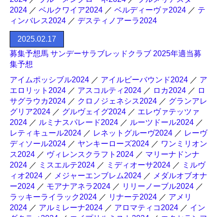
2024
／
ベルクワイア2024
／
ベルディーヴァ2024
／
テ
ィンバレス2024
／
デスティノアーラ2024
2025.02.17
募集予想馬 サンデーサラブレッドクラブ 2025年適当募
集予想
アイムポッシブル2024
／
アイルビーバウンド2024
／
ア
エロリット2024
／
アスコルティ2024
／
ロカ2024
／
ロ
サグラウカ2024
／
クロノジェネシス2024
／
グランアレ
グリア2024
／
グルヴェイグ2024
／
エレヴァテッツァ
2024
／
ルミナスパレード2024
／
ルーツドール2024
／
レティキュール2024
／
レネットグルーヴ2024
／
レーヴ
ディソール2024
／
ヤンキーローズ2024
／
ワンミリオン
ス2024
／
ヴィレンスクラフト2024
／
マリーナドンナ
2024
／
ミスエルテ2024
／
ミディオーサ2024
／
ミルヴ
ィオ2024
／
メジャーエンブレム2024
／
メダルオブオナ
ー2024
／
モアナアネラ2024
／
リリーノーブル2024
／
ラッキーライラック2024
／
リナーテ2024
／
アメリ
2024
／
アルミレーナ2024
／
アロマティコ2024
／
イン