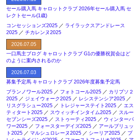
セール購入馬 キャロットクラブ 2026年セール購入馬 セ
レクトセール(1歳)
コンセッションズ2025
／
ライラックスアンドレース
2025
／
チカレンヌ2025
2026.07.05
一口馬主ブログ キャロットクラブ G1の優勝祝賀会はど
のように案内されるのか
2026.07.03
募集予定馬 キャロットクラブ 2026年度募集予定馬
ブランノワール2025
／
フォトコール2025
／
カリプソ２
2025
／
ジェイウォーク2025
／
レシステンシア2025
／
リスグラシュー2025
／
トレジャーステイト2025
／
エス
ティタート2025
／
スウィッチインタイム2025
／
スルー
セブンシーズ2025
／
ストゥーティ2025
／
ウィンターパ
ワー2025
／
フォースターデイズ2025
／
アールブリュッ
ト2025
／
マルシュロレーヌ2025
／
シーリア2025
／
プ
レシャライジング2025
／
ファーストフォリオ2025
／
ア