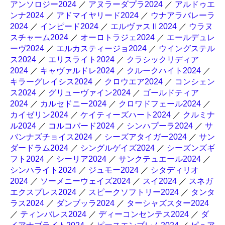
アンソロジー2024
／
アヌラーダプラ2024
／
アルドゥエ
ンナ2024
／
アドマイヤリード2024
／
ウナアラバレーラ
2024
／
インピード2024
／
エルヴァスⅡ2024
／
ウラヌ
スチャーム2024
／
オーロトラジェ2024
／
エールデュレ
ーヴ2024
／
エルカスティージョ2024
／
ウイングステル
ス2024
／
エリスライト2024
／
クラシックリディア
2024
／
キャヴァルドレ2024
／
クルークハイト2024
／
キラーグレイシス2024
／
クロウエア2024
／
コンシェン
ス2024
／
グリューヴァイン2024
／
ゴールドティア
2024
／
カルセドニー2024
／
クロワドフェール2024
／
カイゼリン2024
／
ケイティーズハート2024
／
クルミナ
ル2024
／
コルコバード2024
／
シンハプーラ2024
／
サ
バンナズチョイス2024
／
シーズアタイガー2024
／
サン
ダードラム2024
／
シングルゲイズ2024
／
シーズンズギ
フト2024
／
シーリア2024
／
サンクテュエール2024
／
シンハライト2024
／
ジュモー2024
／
シタディリオ
2024
／
ソーメニーウェイズ2024
／
スイ2024
／
スネガ
エクスプレス2024
／
スピークソフトリー2024
／
タンタ
ラス2024
／
ダンブッラ2024
／
ターシャズスター2024
／
ティンバレス2024
／
ディーコンセンテス2024
／
ダ