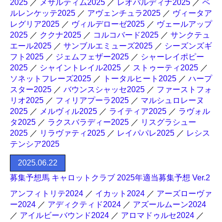
2025
／
メサルティム2025
／
レオパルディナ2025
／
ペ
ルレンケッテ2025
／
アヴェンチュラ2025
／
ヴィータア
レグリア2025
／
ヴィルデローゼ2025
／
ヴェールアップ
2025
／
ククナ2025
／
コルコバード2025
／
サンクテュ
エール2025
／
サンブルエミューズ2025
／
シーズンズギ
フト2025
／
ジェムフェザー2025
／
シャーレイポピー
2025
／
シャイントレイル2025
／
ストゥーティ2025
／
ソネットフレーズ2025
／
トータルヒート2025
／
ハープ
スター2025
／
バウンスシャッセ2025
／
ファーストフォ
リオ2025
／
フィリアプーラ2025
／
マルシュロレーヌ
2025
／
メルヴィル2025
／
ライティア2025
／
ラヴォル
タ2025
／
ラクスバラディー2025
／
リスグラシュー
2025
／
リラヴァティ2025
／
レイパパレ2025
／
レシス
テンシア2025
2025.06.22
募集予想馬 キャロットクラブ 2025年適当募集予想 Ver.2
アンフィトリテ2024
／
イカット2024
／
アーズローヴァ
ー2024
／
アディクティド2024
／
アズールムーン2024
／
アイルビーバウンド2024
／
アロマドゥルセ2024
／