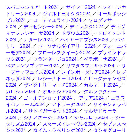
スパニッシュアート2024
／
サイマー2024
／
クイーンカ
トリーン2024
／
ヴィルトゥオシタ2024
／
オールポッシ
ブル2024
／
コーディエライト2024
／
ソロダンサー
2024
／
ディセンシー2024
／
ディレクタ2024
／
ディヴ
ィナプレシオーサ2024
／
トラウム2024
／
トロイメント
2024
／
ナターレ2024
／
ハイヤーアプシス2024
／
ハイ
リリー2024
／
パーソナルダイアリー2024
／
フォーエバ
ーモア2024
／
フローレスクイーン2024
／
ブラインドラ
ック2024
／
ブランネージュ2024
／
ベラポーサ2024
／
ペアレンツプレアー2024
／
リフタスフェルト2024
／
リ
ープオブフェイス2024
／
レインボーダリア2024
／
レジ
ネッタ2024
／
レジーナドーロ2024
／
ロッタチャンセズ
2024
／
ヴィクトリーマーチ2024
／
カルマート2024
／
ガロシェ2024
／
オルトシア2024
／
グルファクシー
2024
／
ゴールデンロッド2024
／
アリア2024
／
エヌワ
イパフューム2024
／
アドラータ2024
／
サイモンミラベ
ル2024
／
サトノガーネット2024
／
サルサドゥーラ
2024
／
シナノネージュ2024
／
シャルロワ2024
／
シー
タリズム2024
／
スターズインヘヴン2024
／
セブンスセ
ンス2024
／
タイムトラベリング2024
／
タンタグローリ