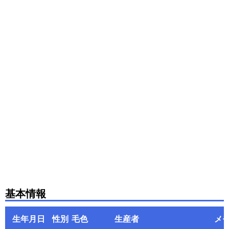
基本情報
生年月日
性別
毛色
生産者
メ