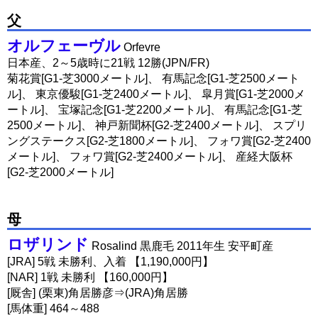
父
オルフェーヴル
Orfevre
日本産、2～5歳時に21戦 12勝(JPN/FR)
菊花賞[G1-芝3000メートル]、 有馬記念[G1-芝2500メート
ル]、 東京優駿[G1-芝2400メートル]、 皐月賞[G1-芝2000メ
ートル]、 宝塚記念[G1-芝2200メートル]、 有馬記念[G1-芝
2500メートル]、 神戸新聞杯[G2-芝2400メートル]、 スプリ
ングステークス[G2-芝1800メートル]、 フォワ賞[G2-芝2400
メートル]、 フォワ賞[G2-芝2400メートル]、 産経大阪杯
[G2-芝2000メートル]
母
ロザリンド
Rosalind 黒鹿毛 2011年生 安平町産
[JRA] 5戦 未勝利、入着 【1,190,000円】
[NAR] 1戦 未勝利 【160,000円】
[厩舎] (栗東)角居勝彦⇒(JRA)角居勝
[馬体重] 464～488