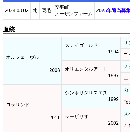
安平町
2024.03.02
牝
栗毛
2025年適当募集
ノーザンファーム
血統
サン
ステイゴールド
1994
ゴー
オルフェーヴル
メジ
オリエンタルアート
2008
1997
エレ
Kris
シンボリクリスエス
1999
Tee 
ロザリンド
スペ
シーザリオ
2011
2002
キロ