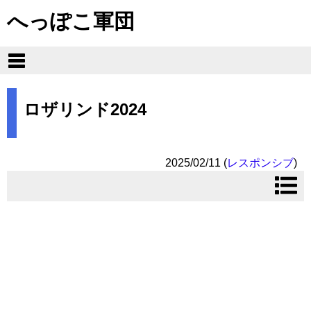
へっぽこ軍団
ロザリンド2024
2025/02/11
(
レスポンシブ
)