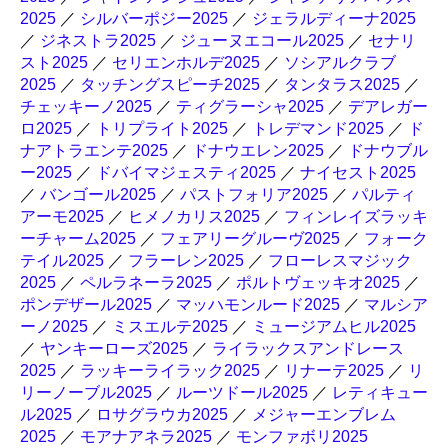
2025
／
シルバーポジー2025
／
ジェラルディーナ2025
／
ジネストラ2025
／
ジューヌエコール2025
／
セナリ
スト2025
／
セリエンホルデ2025
／
ソシアルクラブ
2025
／
タッチングスピーチ2025
／
タンタラス2025
／
チェッキーノ2025
／
ティグラーシャ2025
／
デアレガー
ロ2025
／
トリプライト2025
／
トレデマンド2025
／
ド
ナアトラエンテ2025
／
ドナウエレン2025
／
ドナウブル
ー2025
／
ドバイマジェスティ2025
／
ナイセスト2025
／
バンゴール2025
／
パストフォリア2025
／
パルティ
アーモ2025
／
ヒメノカリス2025
／
フィンレイズラッキ
ーチャーム2025
／
フェアリーグルーヴ2025
／
フォーク
テイル2025
／
フラーレン2025
／
フローレスマジック
2025
／
ペルラネーラ2025
／
ポルトヴェッキオ2025
／
ポンデザール2025
／
マッハモンルード2025
／
マルシア
ーノ2025
／
ミスエルテ2025
／
ミュージアムヒル2025
／
ヤンキーローズ2025
／
ライラックスアンドレース
2025
／
ラッキーライラック2025
／
リナーテ2025
／
リ
リーノーブル2025
／
ルーツドール2025
／
レティキュー
ル2025
／
ロサグラウカ2025
／
メジャーエンブレム
2025
／
モアナアネラ2025
／
モンファボリ2025