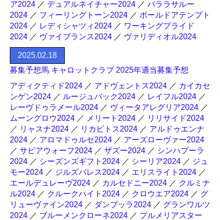
ア2024
／
デュアルネイチャー2024
／
パララサルー
2024
／
フィーリングトーン2024
／
ボールドアテンプト
2024
／
レディシャツィ2024
／
ワーキングプライド
2024
／
ヴァイブランス2024
／
ヴァリディオル2024
2025.02.18
募集予想馬 キャロットクラブ 2025年適当募集予想
アディクティド2024
／
アドヴェントス2024
／
カイカセ
ンゲン2024
／
ルージュバック2024
／
レイフル2024
／
レーヴドゥラメール2024
／
ヴィータアレグリア2024
／
ムーングロウ2024
／
メリート2024
／
リリサイド2024
／
リャスナ2024
／
リカビトス2024
／
アルドゥエンナ
2024
／
アロマドゥルセ2024
／
アーズローヴァー2024
／
サピアウォーフ2024
／
ザズー2024
／
シンハプーラ
2024
／
シーズンズギフト2024
／
シーリア2024
／
ジュ
モー2024
／
ジルズパレス2024
／
エリスライト2024
／
エールデュレーヴ2024
／
カルセドニー2024
／
クルミナ
ル2024
／
クルークハイト2024
／
クロウエア2024
／
グ
リューヴァイン2024
／
ダンブッラ2024
／
グランワルツ
2024
／
ブルーメンクローネ2024
／
プルメリアスター