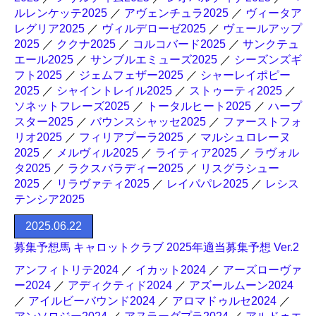
ルレンケッテ2025
／
アヴェンチュラ2025
／
ヴィータア
レグリア2025
／
ヴィルデローゼ2025
／
ヴェールアップ
2025
／
ククナ2025
／
コルコバード2025
／
サンクテュ
エール2025
／
サンブルエミューズ2025
／
シーズンズギ
フト2025
／
ジェムフェザー2025
／
シャーレイポピー
2025
／
シャイントレイル2025
／
ストゥーティ2025
／
ソネットフレーズ2025
／
トータルヒート2025
／
ハープ
スター2025
／
バウンスシャッセ2025
／
ファーストフォ
リオ2025
／
フィリアプーラ2025
／
マルシュロレーヌ
2025
／
メルヴィル2025
／
ライティア2025
／
ラヴォル
タ2025
／
ラクスバラディー2025
／
リスグラシュー
2025
／
リラヴァティ2025
／
レイパパレ2025
／
レシス
テンシア2025
2025.06.22
募集予想馬 キャロットクラブ 2025年適当募集予想 Ver.2
アンフィトリテ2024
／
イカット2024
／
アーズローヴァ
ー2024
／
アディクティド2024
／
アズールムーン2024
／
アイルビーバウンド2024
／
アロマドゥルセ2024
／