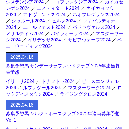
システンシア2024
／
ココファンタジア2024
／
カイカセ
ンゲン2024
／
エスティタート2024
／
カイカヨソウ
2024
／
アドヴェントス2024
／
ネオフレグランス2024
／
シャルール2024
／
ヒルダ2024
／
レオパルディナ
2024
／
ユールフェスト2024
／
パドゥヴァルス2024
／
メサルティム2024
／
バイラオーラ2024
／
マスターワー
ク2024
／
イリデッサ2024
／
サピアウォーフ2024
／
ペ
ニーウェディング2024
2025.04.16
募集予想馬 サンデーサラブレッドクラブ 2025年適当募
集予想
イリーサ2024
／
トナフトゥ2024
／
ピースエンジェル
2024
／
ルプレジール2024
／
マスターワーク2024
／
ロ
ックディスタウン2024
／
ライジングクロス2024
2025.04.16
募集予想馬 シルク・ホースクラブ 2025年適当募集予想
Ver.1