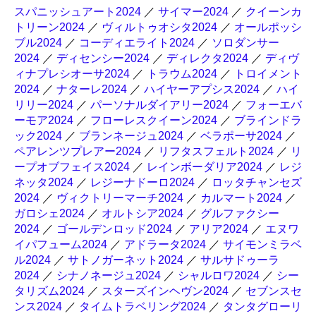
スパニッシュアート2024
／
サイマー2024
／
クイーンカ
トリーン2024
／
ヴィルトゥオシタ2024
／
オールポッシ
ブル2024
／
コーディエライト2024
／
ソロダンサー
2024
／
ディセンシー2024
／
ディレクタ2024
／
ディヴ
ィナプレシオーサ2024
／
トラウム2024
／
トロイメント
2024
／
ナターレ2024
／
ハイヤーアプシス2024
／
ハイ
リリー2024
／
パーソナルダイアリー2024
／
フォーエバ
ーモア2024
／
フローレスクイーン2024
／
ブラインドラ
ック2024
／
ブランネージュ2024
／
ベラポーサ2024
／
ペアレンツプレアー2024
／
リフタスフェルト2024
／
リ
ープオブフェイス2024
／
レインボーダリア2024
／
レジ
ネッタ2024
／
レジーナドーロ2024
／
ロッタチャンセズ
2024
／
ヴィクトリーマーチ2024
／
カルマート2024
／
ガロシェ2024
／
オルトシア2024
／
グルファクシー
2024
／
ゴールデンロッド2024
／
アリア2024
／
エヌワ
イパフューム2024
／
アドラータ2024
／
サイモンミラベ
ル2024
／
サトノガーネット2024
／
サルサドゥーラ
2024
／
シナノネージュ2024
／
シャルロワ2024
／
シー
タリズム2024
／
スターズインヘヴン2024
／
セブンスセ
ンス2024
／
タイムトラベリング2024
／
タンタグローリ