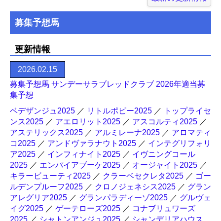
募集予想馬
更新情報
2026.02.15
募集予想馬 サンデーサラブレッドクラブ 2026年適当募
集予想
ベデザンジュ2025
／
リトルポピー2025
／
トップライセ
ンス2025
／
アエロリット2025
／
アスコルティ2025
／
アステリックス2025
／
アルミレーナ2025
／
アロマティ
コ2025
／
アンドヴァラナウト2025
／
インテグリフォリ
ア2025
／
インフィナイト2025
／
イヴニングコール
2025
／
エンパイアブーケ2025
／
オージャイト2025
／
キラービューティ2025
／
クラーベセクレタ2025
／
ゴー
ルデンプルーフ2025
／
クロノジェネシス2025
／
グラン
アレグリア2025
／
グランパラディーゾ2025
／
グルヴェ
イグ2025
／
ゲーテローズ2025
／
コナブリュワーズ
2025
／
シャトンアンジュ2025
／
シャンデリアハウス