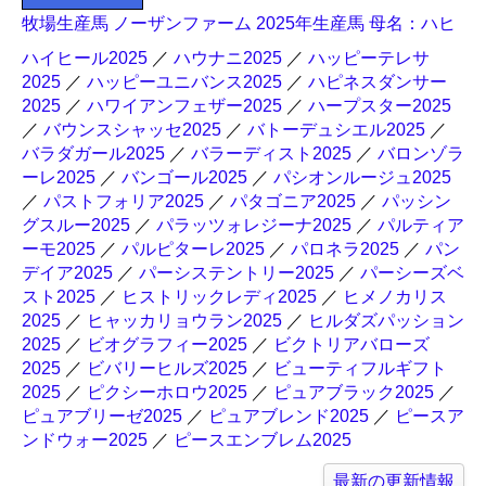
牧場生産馬 ノーザンファーム 2025年生産馬 母名：ハヒ
ハイヒール2025
／
ハウナニ2025
／
ハッピーテレサ
2025
／
ハッピーユニバンス2025
／
ハピネスダンサー
2025
／
ハワイアンフェザー2025
／
ハープスター2025
／
バウンスシャッセ2025
／
バトーデュシエル2025
／
バラダガール2025
／
バラーディスト2025
／
バロンゾラ
ーレ2025
／
バンゴール2025
／
パシオンルージュ2025
／
パストフォリア2025
／
パタゴニア2025
／
パッシン
グスルー2025
／
パラッツォレジーナ2025
／
パルティア
ーモ2025
／
パルピターレ2025
／
パロネラ2025
／
パン
デイア2025
／
パーシステントリー2025
／
パーシーズベ
スト2025
／
ヒストリックレディ2025
／
ヒメノカリス
2025
／
ヒャッカリョウラン2025
／
ヒルダズパッション
2025
／
ビオグラフィー2025
／
ビクトリアバローズ
2025
／
ビバリーヒルズ2025
／
ビューティフルギフト
2025
／
ピクシーホロウ2025
／
ピュアブラック2025
／
ピュアブリーゼ2025
／
ピュアブレンド2025
／
ピースア
ンドウォー2025
／
ピースエンブレム2025
最新の更新情報