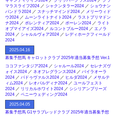
キャンディケイン2024
／
クリッパークラス2024
／
グラ
マラスライフ2024
／
シャクンタラー2024
／
ショウナン
パンドラ2024
／
スナッチマインド2024
／
メリーウィド
ウ2024
／
ムーンライトナイト2024
／
ラストプリマドン
ナ2024
／
ポレンティア2024
／
ポーレン2024
／
ライト
オブマイアイズ2024
／
ルコントブルー2024
／
エノラ
2024
／
シャルルヴォア2024
／
レディホークフィールド
2024
2025.04.16
募集予想馬 キャロットクラブ 2025年適当募集予想 Ver.1
ココファンタジア2024
／
シャルール2024
／
セレナズヴ
ォイス2024
／
ネオフレグランス2024
／
バイラオーラ
2024
／
パドゥヴァルス2024
／
ヒルダ2024
／
メサルテ
ィム2024
／
レオパルディナ2024
／
ユールフェスト
2024
／
リリカルホワイト2024
／
シシリアンブリーズ
2024
／
ペニーウェディング2024
2025.04.05
募集予想馬 G1サラブレッドクラブ 2025年適当募集予想