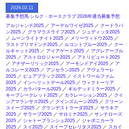
2026.02.11
募集予想馬 シルク・ホースクラブ 2026年適当募集予想
アルジャンテ2025
／
アーデルワイゼ2025
／
クードラパ
ン2025
／
グラマラスライフ2025
／
ジュディッタ2025
／
ムーンライトナイト2025
／
メリーウィドウ2025
／
ラストプリマドンナ2025
／
ルコントブルー2025
／
クー
ルキャット2025
／
アイアゲート2025
／
アグレアーブル
2025
／
アストロロジャー2025
／
アトリビュート2025
／
アナザーリリック2025
／
アーモンドアイ2025
／
ア
ルコレーヌ2025
／
アンセラン2025
／
アヴェラーレ
2025
／
ピュアブラック2025
／
イストワールファム
2025
／
インヘリットデール2025
／
ウィクトーリア
2025
／
カラパタール2025
／
ギルデッドミラー2025
／
キープシークレット2025
／
カラレーション2025
／
クイ
ンアマランサス2025
／
クインズムーン2025
／
クリーン
スイープ2025
／
グランデストラーダ2025
／
サラキア
2025
／
サラーブ2025
／
サロミナ2025
／
サンテローズ
2025
／
シャトーブランシュ2025
／
ジャポニカーラ
2025
／
スイ2025
／
スイープセレリタス2025
／
スカイ