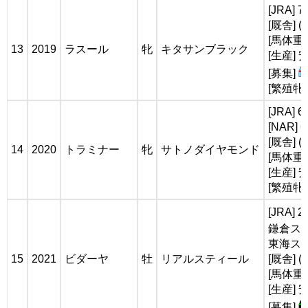
[JRA]
[厩舎]
[馬体重]
13
2019
ラスール
牝
キタサンブラック
[生産]
[募集]
[繁殖牝
[JRA]
[NAR]
[厩舎]
14
2020
トラミナー
牝
サトノダイヤモンド
[馬体重]
[生産]
[繁殖牝
[JRA]
鎌倉ステ
東海ステー
15
2021
ビダーヤ
牡
リアルスティール
[厩舎] 
[馬体重]
[生産]
[募集]