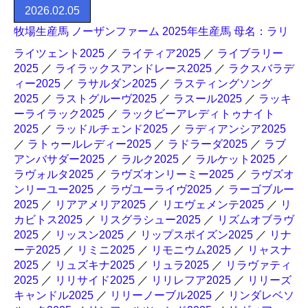
2026.02.05
牧場生産馬 ノーザンファーム 2025年生産馬 母名：ラリ
ライツェント2025
／
ライティア2025
／
ライブラリー
2025
／
ライラックスアンドレース2025
／
ラクスバラデ
ィー2025
／
ラサルダン2025
／
ラスティングソング
2025
／
ラストグルーヴ2025
／
ラスール2025
／
ラッキ
ーライラック2025
／
ラックビーアレディトゥナイト
2025
／
ラッドルチェンド2025
／
ラディアンシア2025
／
ラトゥールレディー2025
／
ラドラーダ2025
／
ラブ
アンバサダー2025
／
ラルク2025
／
ラルケット2025
／
ラヴォルタ2025
／
ラヴズオンリーミー2025
／
ラヴズオ
ンリーユー2025
／
ラヴユーライヴ2025
／
ラーゴブルー
2025
／
リアアメリア2025
／
リエヴェメンテ2025
／
リ
カビトス2025
／
リスグラシュー2025
／
リズムオブラヴ
2025
／
リッスン2025
／
リップスポイズン2025
／
リナ
ーテ2025
／
リミニ2025
／
リモニウム2025
／
リャスナ
2025
／
リュズキナ2025
／
リュラ2025
／
リラヴァティ
2025
／
リリサイド2025
／
リリレフア2025
／
リリーズ
キャンドル2025
／
リリーノーブル2025
／
リンダレベソ