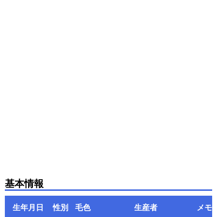
基本情報
生年月日
性別
毛色
生産者
メモ