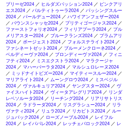
ブリーゼ2024
／
ヒルダズパッション2024
／
ピンクアリ
エス2024
／
パルティトゥーラ2024
／
パッシングスルー
2024
／
パールデュー2024
／
ハワイアンフェザー2024
／
バウンスシャッセ2024
／
プリティゴージャス2024
／
ファーストフォリオ2024
／
フィリアプーラ2024
／
プル
メリアスター2024
／
ブルークランズ2024
／
プラムアリ
2024
／
ボージェスト2024
／
フォルステライト2024
／
ファシネートゼット2024
／
ブルーメンクローネ2024
／
ベルディーヴァ2024
／
ブロンディーヴァ2024
／
フィニ
フティ2024
／
ミスエクストラ2024
／
マラクージャ
2024
／
マハーバーラタ2024
／
マルシュロレーヌ2024
／
ミッドナイトビズー2024
／
マイティースルー2024
／
マリアライト2024
／
ムーングロウ2024
／
ミスベジル
2024
／
ヴァルキュリア2024
／
ヤングスター2024
／
ヴ
ァイスハイト2024
／
ヴィータアレグリア2024
／
リンダ
レベソルータ2024
／
リーチング2024
／
リアリサトリス
2024
／
ラドラーダ2024
／
リスグラシュー2024
／
リラ
ヴァティ2024
／
リュラ2024
／
リカビトス2024
／
ルー
ジュバック2024
／
ローズノーブル2024
／
レイフル
2024
／
レイパパレ2024
／
レッチェバロック2024
／
レ