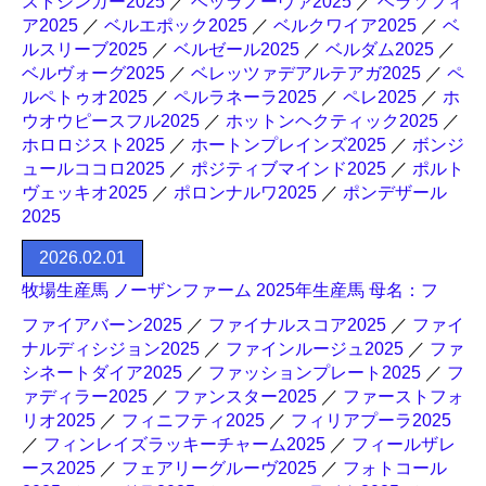
ストシンガー2025
／
ベッラノーヴァ2025
／
ベラソフィ
ア2025
／
ベルエポック2025
／
ベルクワイア2025
／
ベ
ルスリーブ2025
／
ベルゼール2025
／
ベルダム2025
／
ベルヴォーグ2025
／
ベレッツァデアルテアガ2025
／
ペ
ルペトゥオ2025
／
ペルラネーラ2025
／
ペレ2025
／
ホ
ウオウピースフル2025
／
ホットンヘクティック2025
／
ホロロジスト2025
／
ホートンプレインズ2025
／
ボンジ
ュールココロ2025
／
ポジティブマインド2025
／
ポルト
ヴェッキオ2025
／
ポロンナルワ2025
／
ポンデザール
2025
2026.02.01
牧場生産馬 ノーザンファーム 2025年生産馬 母名：フ
ファイアバーン2025
／
ファイナルスコア2025
／
ファイ
ナルディシジョン2025
／
ファインルージュ2025
／
ファ
シネートダイア2025
／
ファッションプレート2025
／
フ
ァディラー2025
／
ファンスター2025
／
ファーストフォ
リオ2025
／
フィニフティ2025
／
フィリアプーラ2025
／
フィンレイズラッキーチャーム2025
／
フィールザレ
ース2025
／
フェアリーグルーヴ2025
／
フォトコール