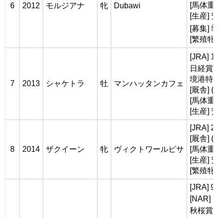
[馬体重]
6
2012
モルジアナ
牝
Dubawi
[生産]
[募集]
[繁殖牝
[JRA]
日経賞(
境港特別(
7
2013
シャケトラ
牡
マンハッタンカフェ
[厩舎] 
[馬体重]
[生産]
[JRA] 
[厩舎] 
8
2014
ザクイーン
牝
ヴィクトワールピサ
[馬体重]
[生産]
[繁殖牝
[JRA]
[NAR
秋桜賞(