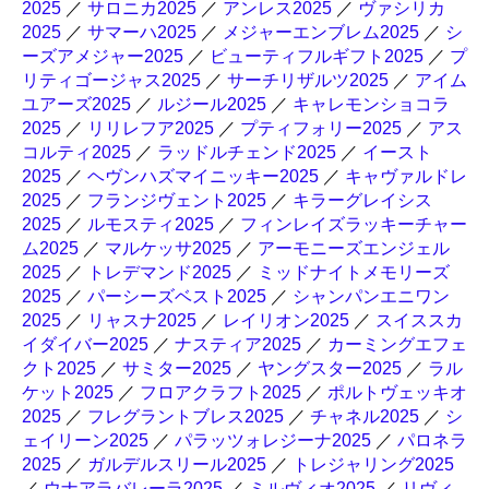
2025
／
サロニカ2025
／
アンレス2025
／
ヴァシリカ
2025
／
サマーハ2025
／
メジャーエンブレム2025
／
シ
ーズアメジャー2025
／
ビューティフルギフト2025
／
プ
リティゴージャス2025
／
サーチリザルツ2025
／
アイム
ユアーズ2025
／
ルジール2025
／
キャレモンショコラ
2025
／
リリレフア2025
／
プティフォリー2025
／
アス
コルティ2025
／
ラッドルチェンド2025
／
イースト
2025
／
ヘヴンハズマイニッキー2025
／
キャヴァルドレ
2025
／
フランジヴェント2025
／
キラーグレイシス
2025
／
ルモスティ2025
／
フィンレイズラッキーチャー
ム2025
／
マルケッサ2025
／
アーモニーズエンジェル
2025
／
トレデマンド2025
／
ミッドナイトメモリーズ
2025
／
パーシーズベスト2025
／
シャンパンエニワン
2025
／
リャスナ2025
／
レイリオン2025
／
スイススカ
イダイバー2025
／
ナスティア2025
／
カーミングエフェ
クト2025
／
サミター2025
／
ヤングスター2025
／
ラル
ケット2025
／
フロアクラフト2025
／
ポルトヴェッキオ
2025
／
フレグラントブレス2025
／
チャネル2025
／
シ
ェイリーン2025
／
パラッツォレジーナ2025
／
パロネラ
2025
／
ガルデルスリール2025
／
トレジャリング2025
／
ウナアラバレーラ2025
／
ミルヴィオ2025
／
リヴィ