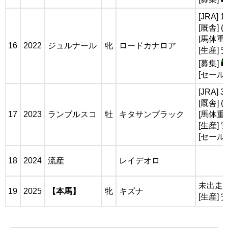
[JRA] 
[厩舎] 
[馬体重]
16
2022
ジュルナール
牝
ロードカナロア
[生産]
[募集]
[セール
[JRA] 
[厩舎] 
17
2023
ランブルスコ
牡
キタサンブラック
[馬体重]
[生産]
[セール
18
2024
流産
レイデオロ
未出走
19
2025
【本馬】
牝
キズナ
[生産]