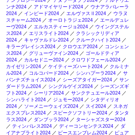
アンソロジー2024
／
アヌラーダプラ2024
／
アルドゥエ
ンナ2024
／
アドマイヤリード2024
／
ウナアラバレーラ
2024
／
インピード2024
／
エルヴァスⅡ2024
／
ウラヌ
スチャーム2024
／
オーロトラジェ2024
／
エールデュレ
ーヴ2024
／
エルカスティージョ2024
／
ウイングステル
ス2024
／
エリスライト2024
／
クラシックリディア
2024
／
キャヴァルドレ2024
／
クルークハイト2024
／
キラーグレイシス2024
／
クロウエア2024
／
コンシェン
ス2024
／
グリューヴァイン2024
／
ゴールドティア
2024
／
カルセドニー2024
／
クロワドフェール2024
／
カイゼリン2024
／
ケイティーズハート2024
／
クルミナ
ル2024
／
コルコバード2024
／
シンハプーラ2024
／
サ
バンナズチョイス2024
／
シーズアタイガー2024
／
サン
ダードラム2024
／
シングルゲイズ2024
／
シーズンズギ
フト2024
／
シーリア2024
／
サンクテュエール2024
／
シンハライト2024
／
ジュモー2024
／
シタディリオ
2024
／
ソーメニーウェイズ2024
／
スイ2024
／
スネガ
エクスプレス2024
／
スピークソフトリー2024
／
タンタ
ラス2024
／
ダンブッラ2024
／
ターシャズスター2024
／
ティンバレス2024
／
ディーコンセンテス2024
／
ダ
イアナブライト2024
／
ピースエンブレム2024
／
ピュア