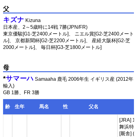
父
キズナ
Kizuna
日本産、2～5歳時に14戦 7勝(JPN/FR)
東京優駿[G1-芝2400メートル]、 ニエル賞[G2-芝2400メート
ル]、 京都新聞杯[G2-芝2200メートル]、 産経大阪杯[G2-芝
2000メートル]、 毎日杯[G3-芝1800メートル]
母
*
サマーハ
Samaaha 鹿毛 2006年生 イギリス産 (2012年
輸入)
GB 1勝、FR 3勝
齢
生年
馬名
性
父名
[JRA]
舞浜特別(
[厩舎] 