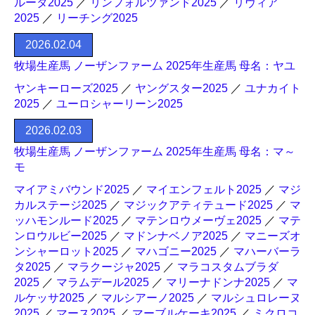
ルータ2025
／
リンフォルツァンド2025
／
リヴィア
2025
／
リーチング2025
2026.02.04
牧場生産馬 ノーザンファーム 2025年生産馬 母名：ヤユ
ヤンキーローズ2025
／
ヤングスター2025
／
ユナカイト
2025
／
ユーロシャーリーン2025
2026.02.03
牧場生産馬 ノーザンファーム 2025年生産馬 母名：マ～
モ
マイアミバウンド2025
／
マイエンフェルト2025
／
マジ
カルステージ2025
／
マジックアティテュード2025
／
マ
ッハモンルード2025
／
マテンロウメーヴェ2025
／
マテ
ンロウルビー2025
／
マドンナベノア2025
／
マニーズオ
ンシャーロット2025
／
マハゴニー2025
／
マハーバーラ
タ2025
／
マラクージャ2025
／
マラコスタムブラダ
2025
／
マラムデール2025
／
マリーナドンナ2025
／
マ
ルケッサ2025
／
マルシアーノ2025
／
マルシュロレーヌ
2025
／
マース2025
／
マーブルケーキ2025
／
ミクロコ