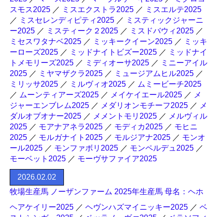
スモス2025
／
ミスエクストラ2025
／
ミスエルテ2025
／
ミスセレンディピティ2025
／
ミスティックジャーニ
ー2025
／
ミスティーク２2025
／
ミスドバウィ2025
／
ミセスワタナベ2025
／
ミッキークイーン2025
／
ミッキ
ーローズ2025
／
ミッドナイトビズー2025
／
ミッドナイ
トメモリーズ2025
／
ミディオーサ2025
／
ミニーアイル
2025
／
ミヤマザクラ2025
／
ミュージアムヒル2025
／
ミリッサ2025
／
ミルヴィオ2025
／
ムミービーチ2025
／
ムーンティアーズ2025
／
メイケイエール2025
／
メ
ジャーエンブレム2025
／
メダリオンモチーフ2025
／
メ
ダルオブオナー2025
／
メメントモリ2025
／
メルヴィル
2025
／
モアナアネラ2025
／
モディカ2025
／
モヒニ
2025
／
モルガナイト2025
／
モルジアナ2025
／
モンオ
ール2025
／
モンファボリ2025
／
モンペルデュ2025
／
モーベット2025
／
モーヴサファイア2025
2026.02.02
牧場生産馬 ノーザンファーム 2025年生産馬 母名：ヘホ
ヘアケイリー2025
／
ヘヴンハズマイニッキー2025
／
ベ