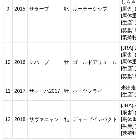
しらさぎ賞
9
2015
サラーブ
牝
ルーラーシップ
[厩舎]
[馬体重]
[生産]
[募集]
[繁殖牝
[JRA]
[厩舎] 
[馬体重]
10
2016
シハーブ
牡
ゴールドアリュール
[生産]
[募集]
未出走
11
2017
サマーハ2017
牡
ハーツクライ
[生産]
[JRA]
[厩舎] 
12
2018
サヴァニャン
牝
ディープインパクト
[馬体重]
[生産]
[繁殖牝