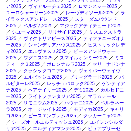
ア2025
／
ヴィアルーチェ2025
／
ロマンスシー2025
／
ユーロシャーリーン2025
／
レーヴディソール2025
／
ラ
イラックスアンドレース2025
／
スターダムバウンド
2025
／
ベルダム2025
／
マジックアティテュード2025
／
シユーマ2025
／
リリサイド2025
／
ミスエクストラ
2025
／
ヴィクトリアピース2025
／
ティファニーズオナ
ー2025
／
シャンデリアハウス2025
／
ヒストリックレデ
ィ2025
／
エルヴァス２2025
／
ピースアンドウォー
2025
／
ワグニス2025
／
スマイルオンミー2025
／
ミス
ティーク２2025
／
ポロンナルワ2025
／
マリーナドンナ
2025
／
クラシックココア2025
／
ヴェイパーウェイヴ
2025
／
エルビッシュ2025
／
プリマグラード2025
／
パ
ルピターレ2025
／
レッチェバロック2025
／
ゲンティア
ナ2025
／
ヘアケイリー2025
／
デミ2025
／
カルセドニ
ー2025
／
ライトファンタジア2025
／
マラムデール
2025
／
リモニウム2025
／
ハウナニ2025
／
ペルラネー
ラ2025
／
オージャイト2025
／
モディカ2025
／
キャリ
コ2025
／
ピースエンブレム2025
／
クッカーニャ2025
／
シーズオールエルティッシュ2025
／
エイシンシルダ
リア2025
／
エルディアマンテ2025
／
ピュアブリーゼ