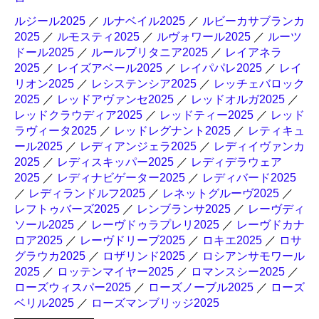
ルジール2025
／
ルナベイル2025
／
ルビーカサブランカ
2025
／
ルモスティ2025
／
ルヴォワール2025
／
ルーツ
ドール2025
／
ルールブリタニア2025
／
レイアネラ
2025
／
レイズアベール2025
／
レイパパレ2025
／
レイ
リオン2025
／
レシステンシア2025
／
レッチェバロック
2025
／
レッドアヴァンセ2025
／
レッドオルガ2025
／
レッドクラウディア2025
／
レッドティー2025
／
レッド
ラヴィータ2025
／
レッドレグナント2025
／
レティキュ
ール2025
／
レディアンジェラ2025
／
レディイヴァンカ
2025
／
レディスキッパー2025
／
レディデラウェア
2025
／
レディナビゲーター2025
／
レディバード2025
／
レディランドルフ2025
／
レネットグルーヴ2025
／
レフトゥバーズ2025
／
レンブランサ2025
／
レーヴディ
ソール2025
／
レーヴドゥラプレリ2025
／
レーヴドカナ
ロア2025
／
レーヴドリーブ2025
／
ロキエ2025
／
ロサ
グラウカ2025
／
ロザリンド2025
／
ロシアンサモワール
2025
／
ロッテンマイヤー2025
／
ロマンスシー2025
／
ローズウィスパー2025
／
ローズノーブル2025
／
ローズ
ベリル2025
／
ローズマンブリッジ2025