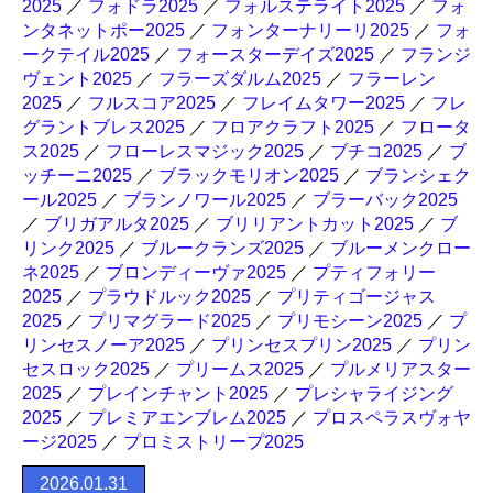
2025
／
フォドラ2025
／
フォルステライト2025
／
フォ
ンタネットポー2025
／
フォンターナリーリ2025
／
フォ
ークテイル2025
／
フォースターデイズ2025
／
フランジ
ヴェント2025
／
フラーズダルム2025
／
フラーレン
2025
／
フルスコア2025
／
フレイムタワー2025
／
フレ
グラントブレス2025
／
フロアクラフト2025
／
フロータ
ス2025
／
フローレスマジック2025
／
ブチコ2025
／
ブ
ッチーニ2025
／
ブラックモリオン2025
／
ブランシェク
ール2025
／
ブランノワール2025
／
ブラーバック2025
／
ブリガアルタ2025
／
ブリリアントカット2025
／
ブ
リンク2025
／
ブルークランズ2025
／
ブルーメンクロー
ネ2025
／
ブロンディーヴァ2025
／
プティフォリー
2025
／
プラウドルック2025
／
プリティゴージャス
2025
／
プリマグラード2025
／
プリモシーン2025
／
プ
リンセスノーア2025
／
プリンセスプリン2025
／
プリン
セスロック2025
／
プリームス2025
／
プルメリアスター
2025
／
プレインチャント2025
／
プレシャライジング
2025
／
プレミアエンブレム2025
／
プロスペラスヴォヤ
ージ2025
／
プロミストリープ2025
2026.01.31