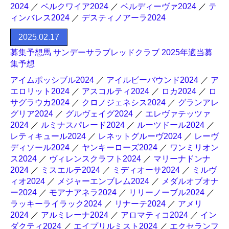
2024
／
ベルクワイア2024
／
ベルディーヴァ2024
／
テ
ィンバレス2024
／
デスティノアーラ2024
2025.02.17
募集予想馬 サンデーサラブレッドクラブ 2025年適当募
集予想
アイムポッシブル2024
／
アイルビーバウンド2024
／
ア
エロリット2024
／
アスコルティ2024
／
ロカ2024
／
ロ
サグラウカ2024
／
クロノジェネシス2024
／
グランアレ
グリア2024
／
グルヴェイグ2024
／
エレヴァテッツァ
2024
／
ルミナスパレード2024
／
ルーツドール2024
／
レティキュール2024
／
レネットグルーヴ2024
／
レーヴ
ディソール2024
／
ヤンキーローズ2024
／
ワンミリオン
ス2024
／
ヴィレンスクラフト2024
／
マリーナドンナ
2024
／
ミスエルテ2024
／
ミディオーサ2024
／
ミルヴ
ィオ2024
／
メジャーエンブレム2024
／
メダルオブオナ
ー2024
／
モアナアネラ2024
／
リリーノーブル2024
／
ラッキーライラック2024
／
リナーテ2024
／
アメリ
2024
／
アルミレーナ2024
／
アロマティコ2024
／
イン
ダクティ2024
／
エイプリルミスト2024
／
エクセランフ