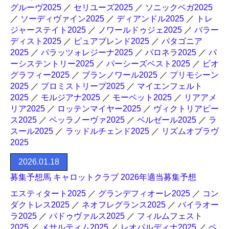
グルーヴ2025
／
セリユーズ2025
／
ソニックベガ2025
／
ソーディヴァイン2025
／
ディアンドル2025
／
トレ
ジャーステイト2025
／
ノワールドゥジェ2025
／
バラー
ディスト2025
／
ピュアブレンド2025
／
パタゴニア
2025
／
パラッツォレジーナ2025
／
パロネラ2025
／
パ
ーシステントリー2025
／
パーシーズベスト2025
／
ビオ
グラフィー2025
／
ブランノワール2025
／
プリモシーン
2025
／
プロミストリープ2025
／
マイエンフェルト
2025
／
モルジアナ2025
／
モーベット2025
／
リアアメ
リア2025
／
ロッテンマイヤー2025
／
ヴィクトリアピー
ス2025
／
ベッラノーヴァ2025
／
ベルゼール2025
／
ラ
スール2025
／
ラッドルチェンド2025
／
リズムオブラヴ
2025
2026.01.18
募集予想馬 キャロットクラブ 2026年適当募集予想
エスティタート2025
／
グランデフィオーレ2025
／
コン
ダクトレス2025
／
ネオフレグランス2025
／
バイラオー
ラ2025
／
パドゥヴァルス2025
／
フィルムフェスト
2025
／
メサルティム2025
／
レオパルディナ2025
／
ペ