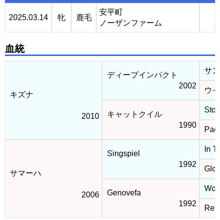
安平町
2025.03.14
牝
鹿毛
ノーザンファーム
血統
サン
ディープインパクト
2002
ウイ
キズナ
Stor
キャットクイル
2010
1990
Paci
In T
Singspiel
1992
Glor
サマーハ
Woo
Genovefa
2006
1992
Reig