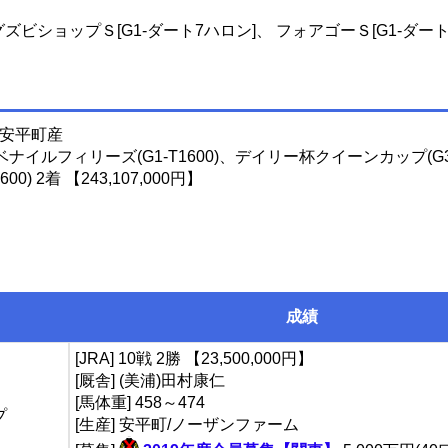
ズビショップＳ[G1-ダート7ハロン]、 フォアゴーＳ[G1-ダート
年生 安平町産
ナイルフィリーズ(G1-T1600)、デイリー杯クイーンカップ(G3-
) 2着 【243,107,000円】
成績
[JRA] 10戦 2勝 【23,500,000円】
[厩舎] (美浦)田村康仁
[馬体重] 458～474
プ
[生産] 安平町/ノーザンファーム