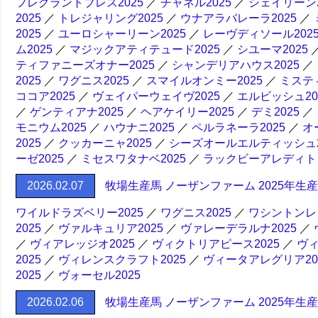
フレグラントブレス2025
／
チャネル2025
／
シェイリーン2
2025
／
トレジャリング2025
／
ウナアラバレーラ2025
／
2025
／
ユーロシャーリーン2025
／
レーヴディソール202
ム2025
／
マジックアティテュード2025
／
シユーマ2025
ティファニーズオナー2025
／
シャンデリアハウス2025
／
2025
／
ワグニス2025
／
スマイルオンミー2025
／
ミスティ
ココア2025
／
ヴェイパーウェイヴ2025
／
エルビッシュ20
／
ゲンティアナ2025
／
ヘアケイリー2025
／
デミ2025
／
モニウム2025
／
ハウナニ2025
／
ペルラネーラ2025
／
オ
2025
／
クッカーニャ2025
／
シーズオールエルティッシュ2
ーゼ2025
／
ミセスワタナベ2025
／
ラックビーアレディトゥ
2026.02.07
牧場生産馬 ノーザンファーム 2025年生
ワイルドラズベリー2025
／
ワグニス2025
／
ワシントンレガ
2025
／
ヴァルキュリア2025
／
ヴァレーデラルナ2025
／
／
ヴィアレッジオ2025
／
ヴィクトリアピース2025
／
ヴィ
2025
／
ヴィレンスクラフト2025
／
ヴィータアレグリア20
2025
／
ヴォーセル2025
2026.02.06
牧場生産馬 ノーザンファーム 2025年生