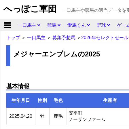
へっぽこ軍団
一口馬主や競馬の適当データを
一口馬主
競馬
愛馬くん
野球
ゲー
トップ
＞
一口馬主
＞
募集予想馬
＞
2026年セレクトセール
メジャーエンブレムの2025
基本情報
生年月日
性別
毛色
生産者
安平町
2025.04.20
牡
鹿毛
ノーザンファーム