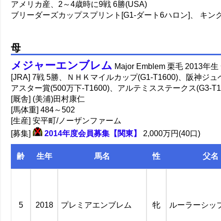
アメリカ産、2～4歳時に9戦 6勝(USA)
ブリーダーズカップスプリント[G1-ダート6ハロン]、 キング
母
メジャーエンブレム
Major Emblem 栗毛 2013
[JRA] 7戦 5勝、ＮＨＫマイルカップ(G1-T1600)、
阪神ジュベ
アスター賞(500万下-T1600)、アルテミスステークス(G3-T1600
[厩舎] (美浦)田村康仁
[馬体重] 484～502
[生産] 安平町/ノーザンファーム
[募集]
2014年度会員募集【関東】
2,000万円(40口)
齢
生年
馬名
性
父名
5
2018
プレミアエンブレム
牝
ルーラーシッ