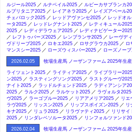
ルジール2025
／
ルナベイル2025
／
ルビーカサブランカ20
ルブリタニア2025
／
レイアネラ2025
／
レイズアベール20
チェバロック2025
／
レッドアヴァンセ2025
／
レッドオルガ
ータ2025
／
レッドレグナント2025
／
レティキュール202
2025
／
レディデラウェア2025
／
レディナビゲーター202
／
レフトゥバーズ2025
／
レンブランサ2025
／
レーヴディ
ヴドリーブ2025
／
ロキエ2025
／
ロサグラウカ2025
／
ロ
マンスシー2025
／
ローズウィスパー2025
／
ローズノーブル
2026.02.05
牧場生産馬 ノーザンファーム 2025年生
ライツェント2025
／
ライティア2025
／
ライブラリー202
ン2025
／
ラスティングソング2025
／
ラストグルーヴ202
ナイト2025
／
ラッドルチェンド2025
／
ラディアンシア20
2025
／
ラルク2025
／
ラルケット2025
／
ラヴォルタ2025
ヴ2025
／
ラーゴブルー2025
／
リアアメリア2025
／
リエ
ラヴ2025
／
リッスン2025
／
リップスポイズン2025
／
リ
キナ2025
／
リュラ2025
／
リラヴァティ2025
／
リリサイド
2025
／
リンダレベソルータ2025
／
リンフォルツァンド20
2026.02.04
牧場生産馬 ノーザンファーム 2025年生