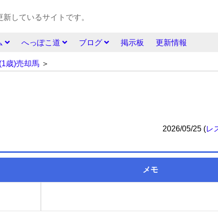
更新しているサイトです。
ム
へっぽこ道
ブログ
掲示板
更新情報
(1歳)売却馬
＞
2026/05/25
(
レ
メモ