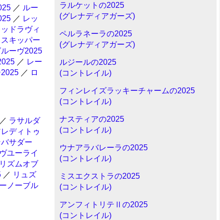
ラルケットの2025
25
／
ルー
(グレナディアガーズ)
25
／
レッ
レッドラヴィ
ペルラネーラの2025
ィスキッパー
(グレナディアガーズ)
ルーヴ2025
025
／
レー
ルジールの2025
025
／
ロ
(コントレイル)
フィンレイズラッキーチャームの2025
(コントレイル)
ナスティアの2025
／
ラサルダ
(コントレイル)
アレディトゥ
ンバサダー
ウナアラバレーラの2025
ヴユーライ
(コントレイル)
リズムオブ
5
／
リュズ
ミスエクストラの2025
ーノーブル
(コントレイル)
アンフィトリテⅡの2025
(コントレイル)