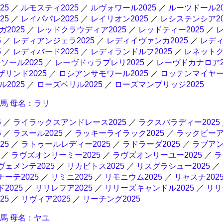
25
／
ルモスティ2025
／
ルヴォワール2025
／
ルーツドール20
25
／
レイパパレ2025
／
レイリオン2025
／
レシステンシア20
2025
／
レッドクラウディア2025
／
レッドティー2025
／
5
／
レディアンジェラ2025
／
レディイヴァンカ2025
／
レデ
5
／
レディバード2025
／
レディランドルフ2025
／
レネットグ
ソール2025
／
レーヴドゥラプレリ2025
／
レーヴドカナロア2
ザリンド2025
／
ロシアンサモワール2025
／
ロッテンマイヤー2
2025
／
ローズベリル2025
／
ローズマンブリッジ2025
産馬 母名：ラリ
5
／
ライラックスアンドレース2025
／
ラクスバラディー2025
5
／
ラスール2025
／
ラッキーライラック2025
／
ラックビー
25
／
ラトゥールレディー2025
／
ラドラーダ2025
／
ラブア
／
ラヴズオンリーミー2025
／
ラヴズオンリーユー2025
／
ラ
ヴェメンテ2025
／
リカビトス2025
／
リスグラシュー2025
／
ナーテ2025
／
リミニ2025
／
リモニウム2025
／
リャスナ202
2025
／
リリレフア2025
／
リリーズキャンドル2025
／
リリ
25
／
リヴィア2025
／
リーチング2025
産馬 母名：ヤユ