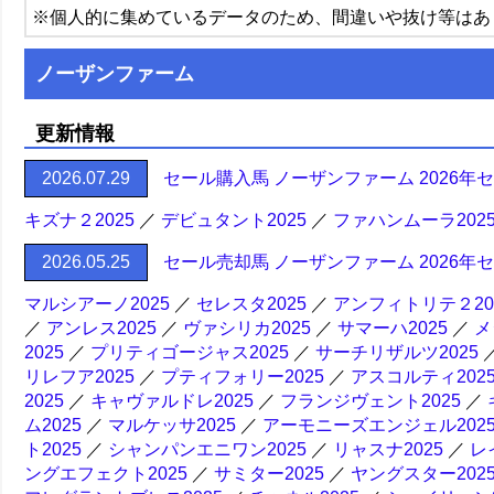
※個人的に集めているデータのため、間違いや抜け等はあ
ノーザンファーム
更新情報
2026.07.29
セール購入馬 ノーザンファーム 2026年
キズナ２2025
／
デビュタント2025
／
ファハンムーラ202
2026.05.25
セール売却馬 ノーザンファーム 2026年
マルシアーノ2025
／
セレスタ2025
／
アンフィトリテ２20
／
アンレス2025
／
ヴァシリカ2025
／
サマーハ2025
／
メ
2025
／
プリティゴージャス2025
／
サーチリザルツ2025
リレフア2025
／
プティフォリー2025
／
アスコルティ202
2025
／
キャヴァルドレ2025
／
フランジヴェント2025
／
ム2025
／
マルケッサ2025
／
アーモニーズエンジェル202
ト2025
／
シャンパンエニワン2025
／
リャスナ2025
／
レ
ングエフェクト2025
／
サミター2025
／
ヤングスター202