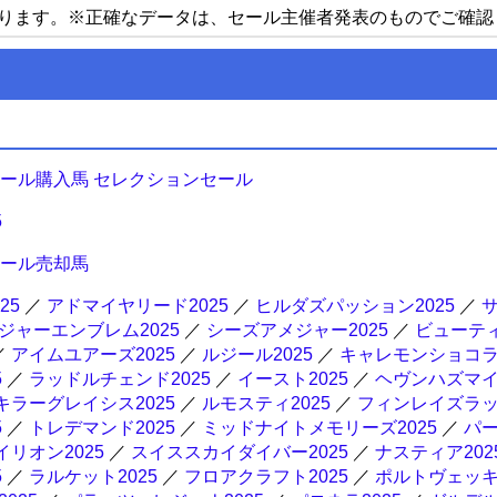
ります。※正確なデータは、セール主催者発表のものでご確認
セール購入馬 セレクションセール
5
セール売却馬
25
／
アドマイヤリード2025
／
ヒルダズパッション2025
／
サ
ジャーエンブレム2025
／
シーズアメジャー2025
／
ビューテ
／
アイムユアーズ2025
／
ルジール2025
／
キャレモンショコラ2
5
／
ラッドルチェンド2025
／
イースト2025
／
ヘヴンハズマ
キラーグレイシス2025
／
ルモスティ2025
／
フィンレイズラ
5
／
トレデマンド2025
／
ミッドナイトメモリーズ2025
／
パ
イリオン2025
／
スイススカイダイバー2025
／
ナスティア202
5
／
ラルケット2025
／
フロアクラフト2025
／
ポルトヴェッキオ