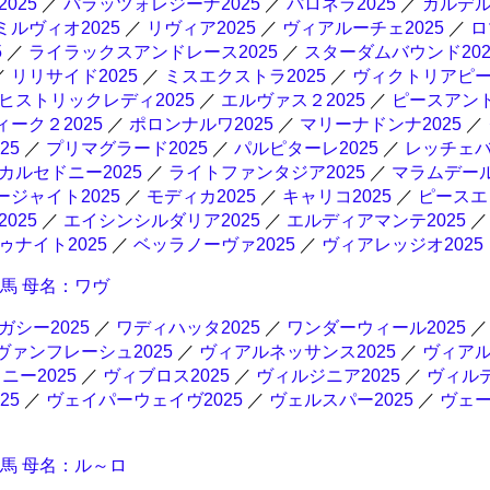
025
／
パラッツォレジーナ2025
／
パロネラ2025
／
ガルデ
ミルヴィオ2025
／
リヴィア2025
／
ヴィアルーチェ2025
／
ロ
5
／
ライラックスアンドレース2025
／
スターダムバウンド202
／
リリサイド2025
／
ミスエクストラ2025
／
ヴィクトリアピース
ヒストリックレディ2025
／
エルヴァス２2025
／
ピースアン
ーク２2025
／
ポロンナルワ2025
／
マリーナドンナ2025
／
25
／
プリマグラード2025
／
パルピターレ2025
／
レッチェバ
カルセドニー2025
／
ライトファンタジア2025
／
マラムデール
ージャイト2025
／
モディカ2025
／
キャリコ2025
／
ピースエ
025
／
エイシンシルダリア2025
／
エルディアマンテ2025
ナイト2025
／
ベッラノーヴァ2025
／
ヴィアレッジオ2025
産馬 母名：ワヴ
シー2025
／
ワディハッタ2025
／
ワンダーウィール2025
ヴァンフレーシュ2025
／
ヴィアルネッサンス2025
／
ヴィアル
ニー2025
／
ヴィブロス2025
／
ヴィルジニア2025
／
ヴィル
25
／
ヴェイパーウェイヴ2025
／
ヴェルスパー2025
／
ヴェ
産馬 母名：ル～ロ