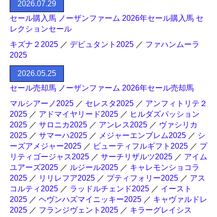
2026.07.29
セール購入馬 ノーザンファーム 2026年セール購入馬 セ
レクションセール
キズナ２2025
／
デビュタント2025
／
ファハンムーラ
2025
2026.05.25
セール売却馬 ノーザンファーム 2026年セール売却馬
マルシアーノ2025
／
セレスタ2025
／
アンフィトリテ２
2025
／
アドマイヤリード2025
／
ヒルダズパッション
2025
／
サロニカ2025
／
アンレス2025
／
ヴァシリカ
2025
／
サマーハ2025
／
メジャーエンブレム2025
／
シ
ーズアメジャー2025
／
ビューティフルギフト2025
／
プ
リティゴージャス2025
／
サーチリザルツ2025
／
アイム
ユアーズ2025
／
ルジール2025
／
キャレモンショコラ
2025
／
リリレフア2025
／
プティフォリー2025
／
アス
コルティ2025
／
ラッドルチェンド2025
／
イースト
2025
／
ヘヴンハズマイニッキー2025
／
キャヴァルドレ
2025
／
フランジヴェント2025
／
キラーグレイシス