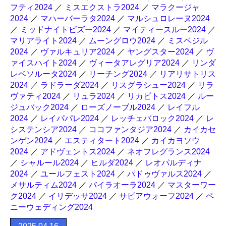
フティ2024
／
ミスエクストラ2024
／
マラクージャ
2024
／
マハーバーラタ2024
／
マルシュロレーヌ2024
／
ミッドナイトビズー2024
／
マイティースルー2024
／
マリアライト2024
／
ムーングロウ2024
／
ミスベジル
2024
／
ヴァルキュリア2024
／
ヤングスター2024
／
ヴ
ァイスハイト2024
／
ヴィータアレグリア2024
／
リンダ
レベソルータ2024
／
リーチング2024
／
リアリサトリス
2024
／
ラドラーダ2024
／
リスグラシュー2024
／
リラ
ヴァティ2024
／
リュラ2024
／
リカビトス2024
／
ルー
ジュバック2024
／
ローズノーブル2024
／
レイフル
2024
／
レイパパレ2024
／
レッチェバロック2024
／
レ
システンシア2024
／
ココファンタジア2024
／
カイカセ
ンゲン2024
／
エスティタート2024
／
カイカヨソウ
2024
／
アドヴェントス2024
／
ネオフレグランス2024
／
シャルール2024
／
ヒルダ2024
／
レオパルディナ
2024
／
ユールフェスト2024
／
パドゥヴァルス2024
／
メサルティム2024
／
バイラオーラ2024
／
マスターワー
ク2024
／
イリデッサ2024
／
サピアウォーフ2024
／
ペ
ニーウェディング2024