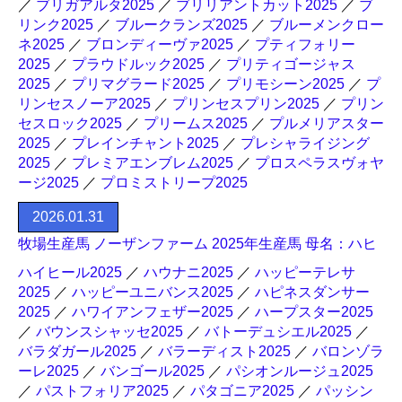
／
ブリガアルタ2025
／
ブリリアントカット2025
／
ブ
リンク2025
／
ブルークランズ2025
／
ブルーメンクロー
ネ2025
／
ブロンディーヴァ2025
／
プティフォリー
2025
／
プラウドルック2025
／
プリティゴージャス
2025
／
プリマグラード2025
／
プリモシーン2025
／
プ
リンセスノーア2025
／
プリンセスプリン2025
／
プリン
セスロック2025
／
プリームス2025
／
プルメリアスター
2025
／
プレインチャント2025
／
プレシャライジング
2025
／
プレミアエンブレム2025
／
プロスペラスヴォヤ
ージ2025
／
プロミストリープ2025
2026.01.31
牧場生産馬 ノーザンファーム 2025年生産馬 母名：ハヒ
ハイヒール2025
／
ハウナニ2025
／
ハッピーテレサ
2025
／
ハッピーユニバンス2025
／
ハピネスダンサー
2025
／
ハワイアンフェザー2025
／
ハープスター2025
／
バウンスシャッセ2025
／
バトーデュシエル2025
／
バラダガール2025
／
バラーディスト2025
／
バロンゾラ
ーレ2025
／
バンゴール2025
／
パシオンルージュ2025
／
パストフォリア2025
／
パタゴニア2025
／
パッシン