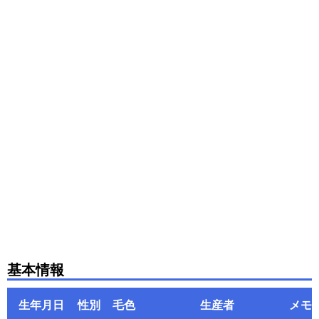
基本情報
生年月日
性別
毛色
生産者
メモ