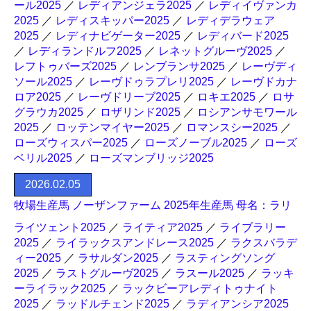
ール2025
／
レディアンジェラ2025
／
レディイヴァンカ
2025
／
レディスキッパー2025
／
レディデラウェア
2025
／
レディナビゲーター2025
／
レディバード2025
／
レディランドルフ2025
／
レネットグルーヴ2025
／
レフトゥバーズ2025
／
レンブランサ2025
／
レーヴディ
ソール2025
／
レーヴドゥラプレリ2025
／
レーヴドカナ
ロア2025
／
レーヴドリーブ2025
／
ロキエ2025
／
ロサ
グラウカ2025
／
ロザリンド2025
／
ロシアンサモワール
2025
／
ロッテンマイヤー2025
／
ロマンスシー2025
／
ローズウィスパー2025
／
ローズノーブル2025
／
ローズ
ベリル2025
／
ローズマンブリッジ2025
2026.02.05
牧場生産馬 ノーザンファーム 2025年生産馬 母名：ラリ
ライツェント2025
／
ライティア2025
／
ライブラリー
2025
／
ライラックスアンドレース2025
／
ラクスバラデ
ィー2025
／
ラサルダン2025
／
ラスティングソング
2025
／
ラストグルーヴ2025
／
ラスール2025
／
ラッキ
ーライラック2025
／
ラックビーアレディトゥナイト
2025
／
ラッドルチェンド2025
／
ラディアンシア2025