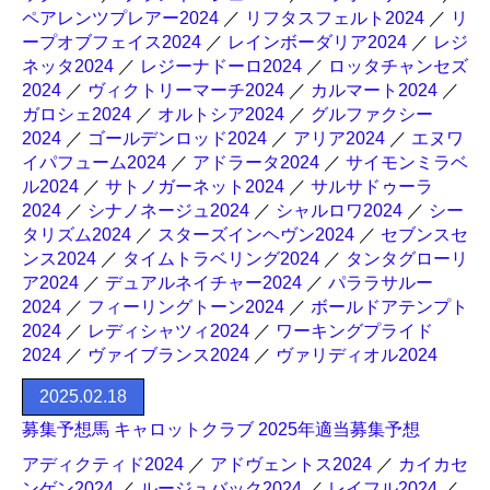
ペアレンツプレアー2024
／
リフタスフェルト2024
／
リ
ープオブフェイス2024
／
レインボーダリア2024
／
レジ
ネッタ2024
／
レジーナドーロ2024
／
ロッタチャンセズ
2024
／
ヴィクトリーマーチ2024
／
カルマート2024
／
ガロシェ2024
／
オルトシア2024
／
グルファクシー
2024
／
ゴールデンロッド2024
／
アリア2024
／
エヌワ
イパフューム2024
／
アドラータ2024
／
サイモンミラベ
ル2024
／
サトノガーネット2024
／
サルサドゥーラ
2024
／
シナノネージュ2024
／
シャルロワ2024
／
シー
タリズム2024
／
スターズインヘヴン2024
／
セブンスセ
ンス2024
／
タイムトラベリング2024
／
タンタグローリ
ア2024
／
デュアルネイチャー2024
／
パララサルー
2024
／
フィーリングトーン2024
／
ボールドアテンプト
2024
／
レディシャツィ2024
／
ワーキングプライド
2024
／
ヴァイブランス2024
／
ヴァリディオル2024
2025.02.18
募集予想馬 キャロットクラブ 2025年適当募集予想
アディクティド2024
／
アドヴェントス2024
／
カイカセ
ンゲン2024
／
ルージュバック2024
／
レイフル2024
／