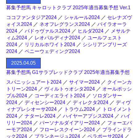
募集予想馬 キャロットクラブ 2025年適当募集予想 Ver.1
ココファンタジア2024
／
シャルール2024
／
セレナズヴ
ォイス2024
／
ネオフレグランス2024
／
バイラオーラ
2024
／
パドゥヴァルス2024
／
ヒルダ2024
／
メサルテ
ィム2024
／
レオパルディナ2024
／
ユールフェスト
2024
／
リリカルホワイト2024
／
シシリアンブリーズ
2024
／
ペニーウェディング2024
2025.04.05
募集予想馬 G1サラブレッドクラブ 2025年適当募集予想
スパニッシュアート2024
／
サイマー2024
／
クイーンカ
トリーン2024
／
ヴィルトゥオシタ2024
／
オールポッシ
ブル2024
／
コーディエライト2024
／
ソロダンサー
2024
／
ディセンシー2024
／
ディレクタ2024
／
ディヴ
ィナプレシオーサ2024
／
トラウム2024
／
トロイメント
2024
／
ナターレ2024
／
ハイヤーアプシス2024
／
ハイ
リリー2024
／
パーソナルダイアリー2024
／
フォーエバ
ーモア2024
／
フローレスクイーン2024
／
ブラインドラ
ック2024
／
ブランネージュ2024
／
ベラポーサ2024
／