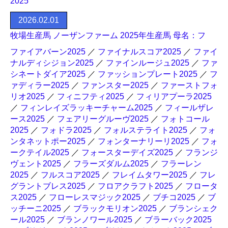
2025
2026.02.01
牧場生産馬 ノーザンファーム 2025年生産馬 母名：フ
ファイアバーン2025
／
ファイナルスコア2025
／
ファイ
ナルディシジョン2025
／
ファインルージュ2025
／
ファ
シネートダイア2025
／
ファッションプレート2025
／
フ
ァディラー2025
／
ファンスター2025
／
ファーストフォ
リオ2025
／
フィニフティ2025
／
フィリアプーラ2025
／
フィンレイズラッキーチャーム2025
／
フィールザレ
ース2025
／
フェアリーグルーヴ2025
／
フォトコール
2025
／
フォドラ2025
／
フォルステライト2025
／
フォ
ンタネットポー2025
／
フォンターナリーリ2025
／
フォ
ークテイル2025
／
フォースターデイズ2025
／
フランジ
ヴェント2025
／
フラーズダルム2025
／
フラーレン
2025
／
フルスコア2025
／
フレイムタワー2025
／
フレ
グラントブレス2025
／
フロアクラフト2025
／
フロータ
ス2025
／
フローレスマジック2025
／
ブチコ2025
／
ブ
ッチーニ2025
／
ブラックモリオン2025
／
ブランシェク
ール2025
／
ブランノワール2025
／
ブラーバック2025