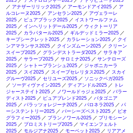
2025
／
アストロロジャー2025
／
アトリビュート2025
／
アナザーリリック2025
／
アーモンドアイ2025
／
ア
ルコレーヌ2025
／
アンセラン2025
／
アヴェラーレ
2025
／
ピュアブラック2025
／
イストワールファム
2025
／
インヘリットデール2025
／
ウィクトーリア
2025
／
カラパタール2025
／
ギルデッドミラー2025
／
キープシークレット2025
／
カラレーション2025
／
クイ
ンアマランサス2025
／
クインズムーン2025
／
クリーン
スイープ2025
／
グランデストラーダ2025
／
サラキア
2025
／
サラーブ2025
／
サロミナ2025
／
サンテローズ
2025
／
シャトーブランシュ2025
／
ジャポニカーラ
2025
／
スイ2025
／
スイープセレリタス2025
／
スカイ
グルーヴ2025
／
セリユーズ2025
／
ソニックベガ2025
／
ソーディヴァイン2025
／
ディアンドル2025
／
トレ
ジャーステイト2025
／
ノワールドゥジェ2025
／
バラー
ディスト2025
／
ピュアブレンド2025
／
パタゴニア
2025
／
パラッツォレジーナ2025
／
パロネラ2025
／
パ
ーシステントリー2025
／
パーシーズベスト2025
／
ビオ
グラフィー2025
／
ブランノワール2025
／
プリモシーン
2025
／
プロミストリープ2025
／
マイエンフェルト
2025
／
モルジアナ2025
／
モーベット2025
／
リアアメ