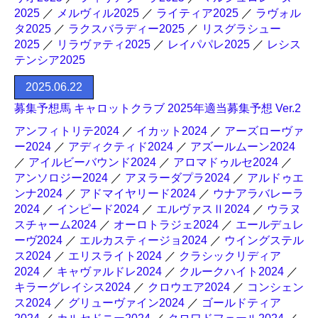
2025
／
メルヴィル2025
／
ライティア2025
／
ラヴォル
タ2025
／
ラクスバラディー2025
／
リスグラシュー
2025
／
リラヴァティ2025
／
レイパパレ2025
／
レシス
テンシア2025
2025.06.22
募集予想馬 キャロットクラブ 2025年適当募集予想 Ver.2
アンフィトリテ2024
／
イカット2024
／
アーズローヴァ
ー2024
／
アディクティド2024
／
アズールムーン2024
／
アイルビーバウンド2024
／
アロマドゥルセ2024
／
アンソロジー2024
／
アヌラーダプラ2024
／
アルドゥエ
ンナ2024
／
アドマイヤリード2024
／
ウナアラバレーラ
2024
／
インピード2024
／
エルヴァスⅡ2024
／
ウラヌ
スチャーム2024
／
オーロトラジェ2024
／
エールデュレ
ーヴ2024
／
エルカスティージョ2024
／
ウイングステル
ス2024
／
エリスライト2024
／
クラシックリディア
2024
／
キャヴァルドレ2024
／
クルークハイト2024
／
キラーグレイシス2024
／
クロウエア2024
／
コンシェン
ス2024
／
グリューヴァイン2024
／
ゴールドティア