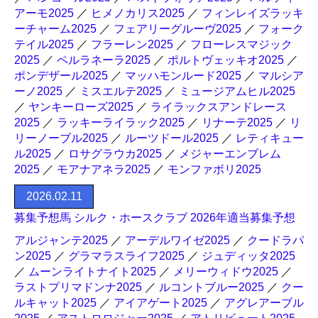
アーモ2025
／
ヒメノカリス2025
／
フィンレイズラッキ
ーチャーム2025
／
フェアリーグルーヴ2025
／
フォーク
テイル2025
／
フラーレン2025
／
フローレスマジック
2025
／
ペルラネーラ2025
／
ポルトヴェッキオ2025
／
ポンデザール2025
／
マッハモンルード2025
／
マルシア
ーノ2025
／
ミスエルテ2025
／
ミュージアムヒル2025
／
ヤンキーローズ2025
／
ライラックスアンドレース
2025
／
ラッキーライラック2025
／
リナーテ2025
／
リ
リーノーブル2025
／
ルーツドール2025
／
レティキュー
ル2025
／
ロサグラウカ2025
／
メジャーエンブレム
2025
／
モアナアネラ2025
／
モンファボリ2025
2026.02.11
募集予想馬 シルク・ホースクラブ 2026年適当募集予想
アルジャンテ2025
／
アーデルワイゼ2025
／
クードラパ
ン2025
／
グラマラスライフ2025
／
ジュディッタ2025
／
ムーンライトナイト2025
／
メリーウィドウ2025
／
ラストプリマドンナ2025
／
ルコントブルー2025
／
クー
ルキャット2025
／
アイアゲート2025
／
アグレアーブル