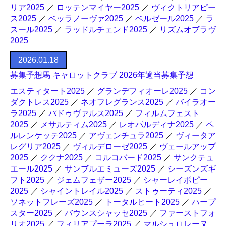
リア2025
／
ロッテンマイヤー2025
／
ヴィクトリアピー
ス2025
／
ベッラノーヴァ2025
／
ベルゼール2025
／
ラ
スール2025
／
ラッドルチェンド2025
／
リズムオブラヴ
2025
2026.01.18
募集予想馬 キャロットクラブ 2026年適当募集予想
エスティタート2025
／
グランデフィオーレ2025
／
コン
ダクトレス2025
／
ネオフレグランス2025
／
バイラオー
ラ2025
／
パドゥヴァルス2025
／
フィルムフェスト
2025
／
メサルティム2025
／
レオパルディナ2025
／
ペ
ルレンケッテ2025
／
アヴェンチュラ2025
／
ヴィータア
レグリア2025
／
ヴィルデローゼ2025
／
ヴェールアップ
2025
／
ククナ2025
／
コルコバード2025
／
サンクテュ
エール2025
／
サンブルエミューズ2025
／
シーズンズギ
フト2025
／
ジェムフェザー2025
／
シャーレイポピー
2025
／
シャイントレイル2025
／
ストゥーティ2025
／
ソネットフレーズ2025
／
トータルヒート2025
／
ハープ
スター2025
／
バウンスシャッセ2025
／
ファーストフォ
リオ2025
／
フィリアプーラ2025
／
マルシュロレーヌ