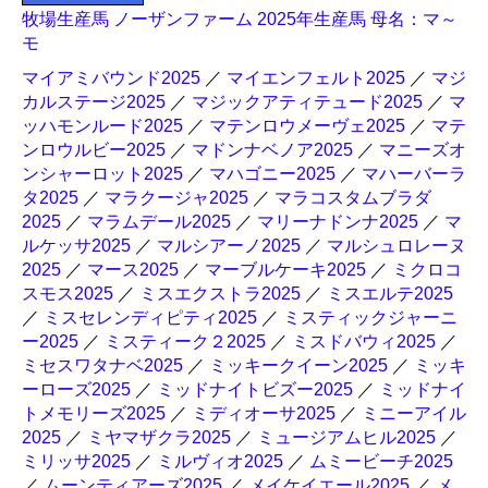
牧場生産馬 ノーザンファーム 2025年生産馬 母名：マ～
モ
マイアミバウンド2025
／
マイエンフェルト2025
／
マジ
カルステージ2025
／
マジックアティテュード2025
／
マ
ッハモンルード2025
／
マテンロウメーヴェ2025
／
マテ
ンロウルビー2025
／
マドンナベノア2025
／
マニーズオ
ンシャーロット2025
／
マハゴニー2025
／
マハーバーラ
タ2025
／
マラクージャ2025
／
マラコスタムブラダ
2025
／
マラムデール2025
／
マリーナドンナ2025
／
マ
ルケッサ2025
／
マルシアーノ2025
／
マルシュロレーヌ
2025
／
マース2025
／
マーブルケーキ2025
／
ミクロコ
スモス2025
／
ミスエクストラ2025
／
ミスエルテ2025
／
ミスセレンディピティ2025
／
ミスティックジャーニ
ー2025
／
ミスティーク２2025
／
ミスドバウィ2025
／
ミセスワタナベ2025
／
ミッキークイーン2025
／
ミッキ
ーローズ2025
／
ミッドナイトビズー2025
／
ミッドナイ
トメモリーズ2025
／
ミディオーサ2025
／
ミニーアイル
2025
／
ミヤマザクラ2025
／
ミュージアムヒル2025
／
ミリッサ2025
／
ミルヴィオ2025
／
ムミービーチ2025
／
ムーンティアーズ2025
／
メイケイエール2025
／
メ