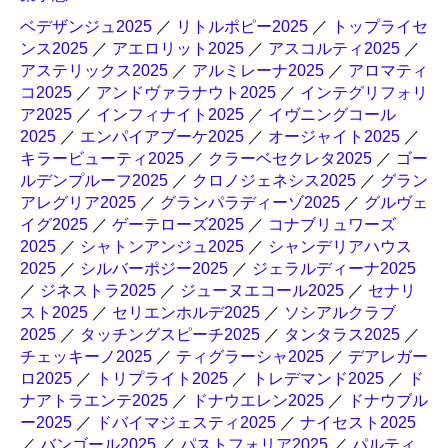
ベデザンジュ2025
／
リトルポピー2025
／
トップライセ
ンス2025
／
アエロリット2025
／
アスコルティ2025
／
アステリックス2025
／
アルミレーナ2025
／
アロマティ
コ2025
／
アンドヴァラナウト2025
／
インテグリフォリ
ア2025
／
インフィナイト2025
／
イヴニングコール
2025
／
エンパイアブーケ2025
／
オージャイト2025
／
キラービューティ2025
／
クラーベセクレタ2025
／
ゴー
ルデンプルーフ2025
／
クロノジェネシス2025
／
グラン
アレグリア2025
／
グランパラディーゾ2025
／
グルヴェ
イグ2025
／
ゲーテローズ2025
／
コナブリュワーズ
2025
／
シャトンアンジュ2025
／
シャンデリアハウス
2025
／
シルバーポジー2025
／
ジェラルディーナ2025
／
ジネストラ2025
／
ジューヌエコール2025
／
セナリ
スト2025
／
セリエンホルデ2025
／
ソシアルクラブ
2025
／
タッチングスピーチ2025
／
タンタラス2025
／
チェッキーノ2025
／
ティグラーシャ2025
／
デアレガー
ロ2025
／
トリプライト2025
／
トレデマンド2025
／
ド
ナアトラエンテ2025
／
ドナウエレン2025
／
ドナウブル
ー2025
／
ドバイマジェスティ2025
／
ナイセスト2025
／
バンゴール2025
／
パストフォリア2025
／
パルティ