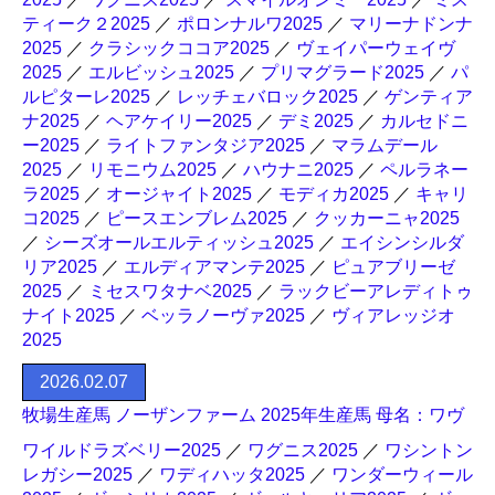
ティーク２2025
／
ポロンナルワ2025
／
マリーナドンナ
2025
／
クラシックココア2025
／
ヴェイパーウェイヴ
2025
／
エルビッシュ2025
／
プリマグラード2025
／
パ
ルピターレ2025
／
レッチェバロック2025
／
ゲンティア
ナ2025
／
ヘアケイリー2025
／
デミ2025
／
カルセドニ
ー2025
／
ライトファンタジア2025
／
マラムデール
2025
／
リモニウム2025
／
ハウナニ2025
／
ペルラネー
ラ2025
／
オージャイト2025
／
モディカ2025
／
キャリ
コ2025
／
ピースエンブレム2025
／
クッカーニャ2025
／
シーズオールエルティッシュ2025
／
エイシンシルダ
リア2025
／
エルディアマンテ2025
／
ピュアブリーゼ
2025
／
ミセスワタナベ2025
／
ラックビーアレディトゥ
ナイト2025
／
ベッラノーヴァ2025
／
ヴィアレッジオ
2025
2026.02.07
牧場生産馬 ノーザンファーム 2025年生産馬 母名：ワヴ
ワイルドラズベリー2025
／
ワグニス2025
／
ワシントン
レガシー2025
／
ワディハッタ2025
／
ワンダーウィール