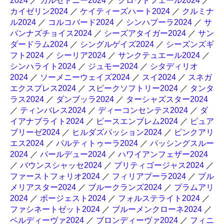
2024
／
カルセドニー2024
／
クロワドフェール2024
／
カイゼリン2024
／
ケイティーズハート2024
／
クルミナ
ル2024
／
コルコバード2024
／
シンハプーラ2024
／
サ
バンナズチョイス2024
／
シーズアタイガー2024
／
サン
ダードラム2024
／
シングルゲイズ2024
／
シーズンズギ
フト2024
／
シーリア2024
／
サンクテュエール2024
／
シンハライト2024
／
ジュモー2024
／
シタディリオ
2024
／
ソーメニーウェイズ2024
／
スイ2024
／
スネガ
エクスプレス2024
／
スピークソフトリー2024
／
タンタ
ラス2024
／
ダンブッラ2024
／
ターシャズスター2024
／
ティンバレス2024
／
ディーコンセンテス2024
／
ダ
イアナブライト2024
／
ピースエンブレム2024
／
ピュア
ブリーゼ2024
／
ヒルダズパッション2024
／
ピンクアリ
エス2024
／
パルティトゥーラ2024
／
パッシングスルー
2024
／
パールデュー2024
／
ハワイアンフェザー2024
／
バウンスシャッセ2024
／
プリティゴージャス2024
／
ファーストフォリオ2024
／
フィリアプーラ2024
／
プル
メリアスター2024
／
ブルークランズ2024
／
プラムアリ
2024
／
ボージェスト2024
／
フォルステライト2024
／
ファシネートゼット2024
／
ブルーメンクローネ2024
／
ベルディーヴァ2024
／
ブロンディーヴァ2024
／
フィニ