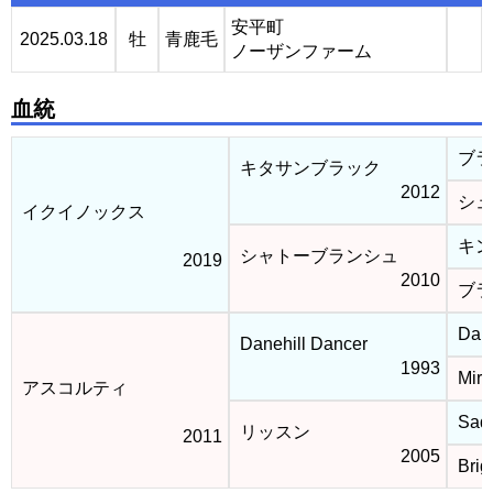
安平町
2025.03.18
牡
青鹿毛
ノーザンファーム
血統
ブラ
キタサンブラック
2012
シュ
イクイノックス
キン
シャトーブランシュ
2019
2010
ブラ
Dane
Danehill Dancer
1993
Mira
アスコルティ
Sadl
リッスン
2011
2005
Brig