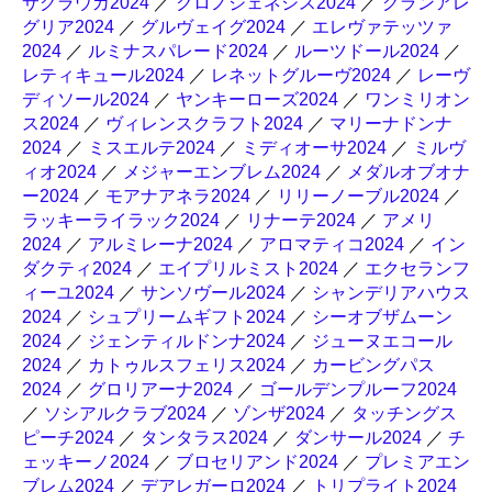
サグラウカ2024
／
クロノジェネシス2024
／
グランアレ
グリア2024
／
グルヴェイグ2024
／
エレヴァテッツァ
2024
／
ルミナスパレード2024
／
ルーツドール2024
／
レティキュール2024
／
レネットグルーヴ2024
／
レーヴ
ディソール2024
／
ヤンキーローズ2024
／
ワンミリオン
ス2024
／
ヴィレンスクラフト2024
／
マリーナドンナ
2024
／
ミスエルテ2024
／
ミディオーサ2024
／
ミルヴ
ィオ2024
／
メジャーエンブレム2024
／
メダルオブオナ
ー2024
／
モアナアネラ2024
／
リリーノーブル2024
／
ラッキーライラック2024
／
リナーテ2024
／
アメリ
2024
／
アルミレーナ2024
／
アロマティコ2024
／
イン
ダクティ2024
／
エイプリルミスト2024
／
エクセランフ
ィーユ2024
／
サンソヴール2024
／
シャンデリアハウス
2024
／
シュプリームギフト2024
／
シーオブザムーン
2024
／
ジェンティルドンナ2024
／
ジューヌエコール
2024
／
カトゥルスフェリス2024
／
カービングパス
2024
／
グロリアーナ2024
／
ゴールデンプルーフ2024
／
ソシアルクラブ2024
／
ゾンザ2024
／
タッチングス
ピーチ2024
／
タンタラス2024
／
ダンサール2024
／
チ
ェッキーノ2024
／
ブロセリアンド2024
／
プレミアエン
ブレム2024
／
デアレガーロ2024
／
トリプライト2024