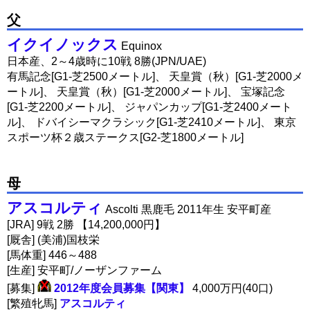
父
イクイノックス
Equinox
日本産、2～4歳時に10戦 8勝(JPN/UAE)
有馬記念[G1-芝2500メートル]、 天皇賞（秋）[G1-芝2000メ
ートル]、 天皇賞（秋）[G1-芝2000メートル]、 宝塚記念
[G1-芝2200メートル]、 ジャパンカップ[G1-芝2400メート
ル]、 ドバイシーマクラシック[G1-芝2410メートル]、 東京
スポーツ杯２歳ステークス[G2-芝1800メートル]
母
アスコルティ
Ascolti 黒鹿毛 2011年生 安平町産
[JRA] 9戦 2勝 【14,200,000円】
[厩舎] (美浦)国枝栄
[馬体重] 446～488
[生産] 安平町/ノーザンファーム
[募集]
2012年度会員募集【関東】
4,000万円(40口)
[繁殖牝馬]
アスコルティ