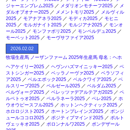
ジャーエンブレム2025
／
メダリオンモチーフ2025
／
メ
ダルオブオナー2025
／
メメントモリ2025
／
メルヴィル
2025
／
モアナアネラ2025
／
モディカ2025
／
モヒニ
2025
／
モルガナイト2025
／
モルジアナ2025
／
モンオ
ール2025
／
モンファボリ2025
／
モンペルデュ2025
／
モーベット2025
／
モーヴサファイア2025
2026.02.02
牧場生産馬 ノーザンファーム 2025年生産馬 母名：ヘホ
ヘアケイリー2025
／
ヘヴンハズマイニッキー2025
／
ベ
ストシンガー2025
／
ベッラノーヴァ2025
／
ベラソフィ
ア2025
／
ベルエポック2025
／
ベルクワイア2025
／
ベ
ルスリーブ2025
／
ベルゼール2025
／
ベルダム2025
／
ベルヴォーグ2025
／
ベレッツァデアルテアガ2025
／
ペ
ルペトゥオ2025
／
ペルラネーラ2025
／
ペレ2025
／
ホ
ウオウピースフル2025
／
ホットンヘクティック2025
／
ホロロジスト2025
／
ホートンプレインズ2025
／
ボンジ
ュールココロ2025
／
ポジティブマインド2025
／
ポルト
ヴェッキオ2025
／
ポロンナルワ2025
／
ポンデザール