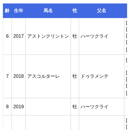
齢
生年
馬名
性
父名
[
[
[
6
2017
アストンクリントン
牡
ハーツクライ
[
[
[
も
[
7
2018
アスコルターレ
牡
ドゥラメンテ
[
[
[
8
2019
牡
ハーツクライ
[
[