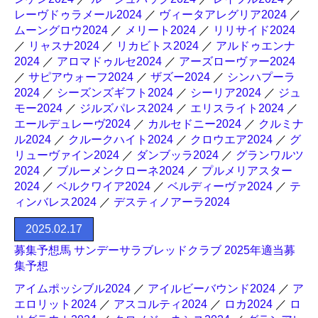
レーヴドゥラメール2024
／
ヴィータアレグリア2024
／
ムーングロウ2024
／
メリート2024
／
リリサイド2024
／
リャスナ2024
／
リカビトス2024
／
アルドゥエンナ
2024
／
アロマドゥルセ2024
／
アーズローヴァー2024
／
サピアウォーフ2024
／
ザズー2024
／
シンハプーラ
2024
／
シーズンズギフト2024
／
シーリア2024
／
ジュ
モー2024
／
ジルズパレス2024
／
エリスライト2024
／
エールデュレーヴ2024
／
カルセドニー2024
／
クルミナ
ル2024
／
クルークハイト2024
／
クロウエア2024
／
グ
リューヴァイン2024
／
ダンブッラ2024
／
グランワルツ
2024
／
ブルーメンクローネ2024
／
プルメリアスター
2024
／
ベルクワイア2024
／
ベルディーヴァ2024
／
テ
ィンバレス2024
／
デスティノアーラ2024
2025.02.17
募集予想馬 サンデーサラブレッドクラブ 2025年適当募
集予想
アイムポッシブル2024
／
アイルビーバウンド2024
／
ア
エロリット2024
／
アスコルティ2024
／
ロカ2024
／
ロ