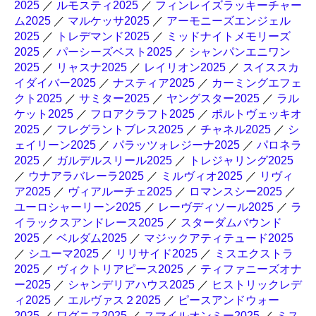
2025
／
ルモスティ2025
／
フィンレイズラッキーチャー
ム2025
／
マルケッサ2025
／
アーモニーズエンジェル
2025
／
トレデマンド2025
／
ミッドナイトメモリーズ
2025
／
パーシーズベスト2025
／
シャンパンエニワン
2025
／
リャスナ2025
／
レイリオン2025
／
スイススカ
イダイバー2025
／
ナスティア2025
／
カーミングエフェ
クト2025
／
サミター2025
／
ヤングスター2025
／
ラル
ケット2025
／
フロアクラフト2025
／
ポルトヴェッキオ
2025
／
フレグラントブレス2025
／
チャネル2025
／
シ
ェイリーン2025
／
パラッツォレジーナ2025
／
パロネラ
2025
／
ガルデルスリール2025
／
トレジャリング2025
／
ウナアラバレーラ2025
／
ミルヴィオ2025
／
リヴィ
ア2025
／
ヴィアルーチェ2025
／
ロマンスシー2025
／
ユーロシャーリーン2025
／
レーヴディソール2025
／
ラ
イラックスアンドレース2025
／
スターダムバウンド
2025
／
ベルダム2025
／
マジックアティテュード2025
／
シユーマ2025
／
リリサイド2025
／
ミスエクストラ
2025
／
ヴィクトリアピース2025
／
ティファニーズオナ
ー2025
／
シャンデリアハウス2025
／
ヒストリックレデ
ィ2025
／
エルヴァス２2025
／
ピースアンドウォー
2025
／
ワグニス2025
／
スマイルオンミー2025
／
ミス