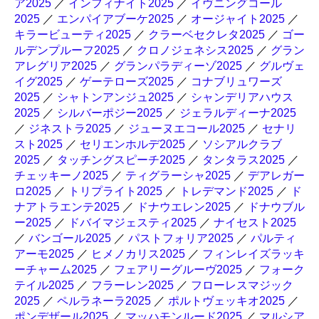
ア2025
／
インフィナイト2025
／
イヴニングコール
2025
／
エンパイアブーケ2025
／
オージャイト2025
／
キラービューティ2025
／
クラーベセクレタ2025
／
ゴー
ルデンプルーフ2025
／
クロノジェネシス2025
／
グラン
アレグリア2025
／
グランパラディーゾ2025
／
グルヴェ
イグ2025
／
ゲーテローズ2025
／
コナブリュワーズ
2025
／
シャトンアンジュ2025
／
シャンデリアハウス
2025
／
シルバーポジー2025
／
ジェラルディーナ2025
／
ジネストラ2025
／
ジューヌエコール2025
／
セナリ
スト2025
／
セリエンホルデ2025
／
ソシアルクラブ
2025
／
タッチングスピーチ2025
／
タンタラス2025
／
チェッキーノ2025
／
ティグラーシャ2025
／
デアレガー
ロ2025
／
トリプライト2025
／
トレデマンド2025
／
ド
ナアトラエンテ2025
／
ドナウエレン2025
／
ドナウブル
ー2025
／
ドバイマジェスティ2025
／
ナイセスト2025
／
バンゴール2025
／
パストフォリア2025
／
パルティ
アーモ2025
／
ヒメノカリス2025
／
フィンレイズラッキ
ーチャーム2025
／
フェアリーグルーヴ2025
／
フォーク
テイル2025
／
フラーレン2025
／
フローレスマジック
2025
／
ペルラネーラ2025
／
ポルトヴェッキオ2025
／
ポンデザール2025
／
マッハモンルード2025
／
マルシア