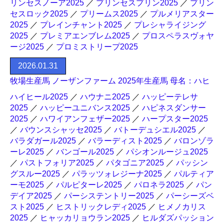
リンセスノーア2025
／
プリンセスプリン2025
／
プリン
セスロック2025
／
プリームス2025
／
プルメリアスター
2025
／
プレインチャント2025
／
プレシャライジング
2025
／
プレミアエンブレム2025
／
プロスペラスヴォヤ
ージ2025
／
プロミストリープ2025
2026.01.31
牧場生産馬 ノーザンファーム 2025年生産馬 母名：ハヒ
ハイヒール2025
／
ハウナニ2025
／
ハッピーテレサ
2025
／
ハッピーユニバンス2025
／
ハピネスダンサー
2025
／
ハワイアンフェザー2025
／
ハープスター2025
／
バウンスシャッセ2025
／
バトーデュシエル2025
／
バラダガール2025
／
バラーディスト2025
／
バロンゾラ
ーレ2025
／
バンゴール2025
／
パシオンルージュ2025
／
パストフォリア2025
／
パタゴニア2025
／
パッシン
グスルー2025
／
パラッツォレジーナ2025
／
パルティア
ーモ2025
／
パルピターレ2025
／
パロネラ2025
／
パン
デイア2025
／
パーシステントリー2025
／
パーシーズベ
スト2025
／
ヒストリックレディ2025
／
ヒメノカリス
2025
／
ヒャッカリョウラン2025
／
ヒルダズパッション