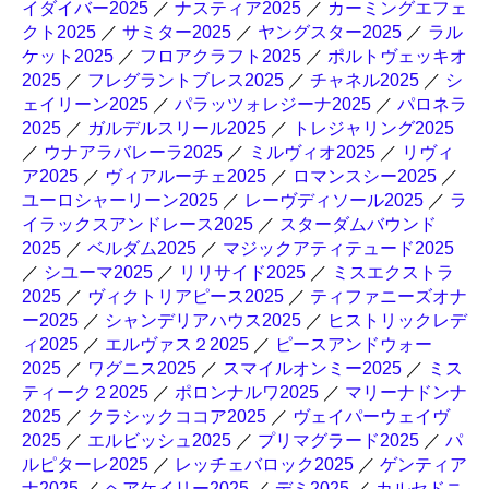
イダイバー2025
／
ナスティア2025
／
カーミングエフェ
クト2025
／
サミター2025
／
ヤングスター2025
／
ラル
ケット2025
／
フロアクラフト2025
／
ポルトヴェッキオ
2025
／
フレグラントブレス2025
／
チャネル2025
／
シ
ェイリーン2025
／
パラッツォレジーナ2025
／
パロネラ
2025
／
ガルデルスリール2025
／
トレジャリング2025
／
ウナアラバレーラ2025
／
ミルヴィオ2025
／
リヴィ
ア2025
／
ヴィアルーチェ2025
／
ロマンスシー2025
／
ユーロシャーリーン2025
／
レーヴディソール2025
／
ラ
イラックスアンドレース2025
／
スターダムバウンド
2025
／
ベルダム2025
／
マジックアティテュード2025
／
シユーマ2025
／
リリサイド2025
／
ミスエクストラ
2025
／
ヴィクトリアピース2025
／
ティファニーズオナ
ー2025
／
シャンデリアハウス2025
／
ヒストリックレデ
ィ2025
／
エルヴァス２2025
／
ピースアンドウォー
2025
／
ワグニス2025
／
スマイルオンミー2025
／
ミス
ティーク２2025
／
ポロンナルワ2025
／
マリーナドンナ
2025
／
クラシックココア2025
／
ヴェイパーウェイヴ
2025
／
エルビッシュ2025
／
プリマグラード2025
／
パ
ルピターレ2025
／
レッチェバロック2025
／
ゲンティア
ナ2025
／
ヘアケイリー2025
／
デミ2025
／
カルセドニ