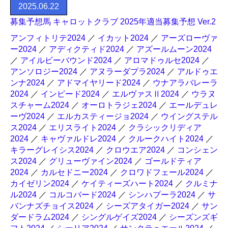
2025.06.22
募集予想馬 キャロットクラブ 2025年適当募集予想 Ver.2
アンフィトリテ2024
／
イカット2024
／
アーズローヴァ
ー2024
／
アディクティド2024
／
アズールムーン2024
／
アイルビーバウンド2024
／
アロマドゥルセ2024
／
アンソロジー2024
／
アヌラーダプラ2024
／
アルドゥエ
ンナ2024
／
アドマイヤリード2024
／
ウナアラバレーラ
2024
／
インピード2024
／
エルヴァスⅡ2024
／
ウラヌ
スチャーム2024
／
オーロトラジェ2024
／
エールデュレ
ーヴ2024
／
エルカスティージョ2024
／
ウイングステル
ス2024
／
エリスライト2024
／
クラシックリディア
2024
／
キャヴァルドレ2024
／
クルークハイト2024
／
キラーグレイシス2024
／
クロウエア2024
／
コンシェン
ス2024
／
グリューヴァイン2024
／
ゴールドティア
2024
／
カルセドニー2024
／
クロワドフェール2024
／
カイゼリン2024
／
ケイティーズハート2024
／
クルミナ
ル2024
／
コルコバード2024
／
シンハプーラ2024
／
サ
バンナズチョイス2024
／
シーズアタイガー2024
／
サン
ダードラム2024
／
シングルゲイズ2024
／
シーズンズギ