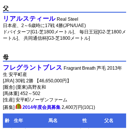
父
リアルスティール
Real Steel
日本産、2～6歳時に17戦 4勝(JPN/UAE)
ドバイターフ[G1-芝1800メートル]、 毎日王冠[G2-芝1800メ
ートル]、 共同通信杯[G3-芝1800メートル]
母
フレグラントブレス
Fragrant Breath 芦毛 2013年
生 安平町産
[JRA] 30戦 2勝 【46,650,000円】
[厩舎] (栗東)高野友和
[馬体重] 452～502
[生産] 安平町/ノーザンファーム
[募集]
2014年度会員募集
2,400万円(10口)
齢
生年
馬名
性
父名