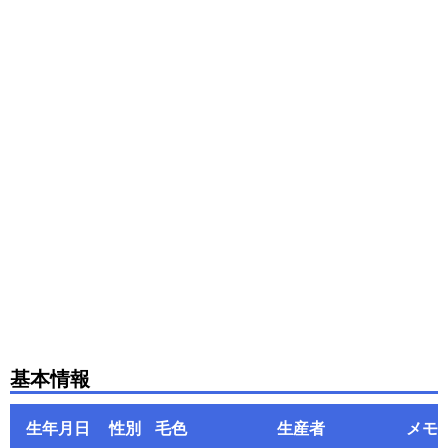
基本情報
生年月日
性別
毛色
生産者
メモ