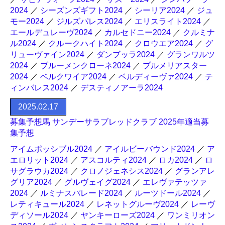
2024
／
シーズンズギフト2024
／
シーリア2024
／
ジュ
モー2024
／
ジルズパレス2024
／
エリスライト2024
／
エールデュレーヴ2024
／
カルセドニー2024
／
クルミナ
ル2024
／
クルークハイト2024
／
クロウエア2024
／
グ
リューヴァイン2024
／
ダンブッラ2024
／
グランワルツ
2024
／
ブルーメンクローネ2024
／
プルメリアスター
2024
／
ベルクワイア2024
／
ベルディーヴァ2024
／
テ
ィンバレス2024
／
デスティノアーラ2024
2025.02.17
募集予想馬 サンデーサラブレッドクラブ 2025年適当募
集予想
アイムポッシブル2024
／
アイルビーバウンド2024
／
ア
エロリット2024
／
アスコルティ2024
／
ロカ2024
／
ロ
サグラウカ2024
／
クロノジェネシス2024
／
グランアレ
グリア2024
／
グルヴェイグ2024
／
エレヴァテッツァ
2024
／
ルミナスパレード2024
／
ルーツドール2024
／
レティキュール2024
／
レネットグルーヴ2024
／
レーヴ
ディソール2024
／
ヤンキーローズ2024
／
ワンミリオン