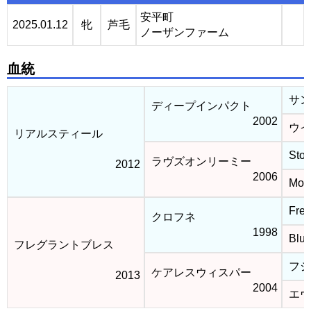
安平町
2025.01.12
牝
芦毛
ノーザンファーム
血統
サン
ディープインパクト
2002
ウイ
リアルスティール
Stor
ラヴズオンリーミー
2012
2006
Mone
Fren
クロフネ
1998
Blue
フレグラントブレス
フジ
ケアレスウィスパー
2013
2004
エヴ