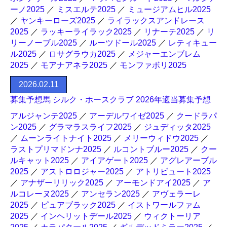
ーノ2025
／
ミスエルテ2025
／
ミュージアムヒル2025
／
ヤンキーローズ2025
／
ライラックスアンドレース
2025
／
ラッキーライラック2025
／
リナーテ2025
／
リ
リーノーブル2025
／
ルーツドール2025
／
レティキュー
ル2025
／
ロサグラウカ2025
／
メジャーエンブレム
2025
／
モアナアネラ2025
／
モンファボリ2025
2026.02.11
募集予想馬 シルク・ホースクラブ 2026年適当募集予想
アルジャンテ2025
／
アーデルワイゼ2025
／
クードラパ
ン2025
／
グラマラスライフ2025
／
ジュディッタ2025
／
ムーンライトナイト2025
／
メリーウィドウ2025
／
ラストプリマドンナ2025
／
ルコントブルー2025
／
クー
ルキャット2025
／
アイアゲート2025
／
アグレアーブル
2025
／
アストロロジャー2025
／
アトリビュート2025
／
アナザーリリック2025
／
アーモンドアイ2025
／
ア
ルコレーヌ2025
／
アンセラン2025
／
アヴェラーレ
2025
／
ピュアブラック2025
／
イストワールファム
2025
／
インヘリットデール2025
／
ウィクトーリア