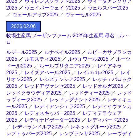
2025
／
ヴィレンスクラフト2025
／
ヴィータアレグリア
2025
／
ヴェイパーウェイヴ2025
／
ヴェルスパー2025
／
ヴェールアップ2025
／
ヴォーセル2025
2026.02.06
牧場生産馬 ノーザンファーム 2025年生産馬 母名：ル～
ロ
ルジール2025
／
ルナベイル2025
／
ルビーカサブランカ
2025
／
ルモスティ2025
／
ルヴォワール2025
／
ルーツ
ドール2025
／
ルールブリタニア2025
／
レイアネラ
2025
／
レイズアベール2025
／
レイパパレ2025
／
レイ
リオン2025
／
レシステンシア2025
／
レッチェバロック
2025
／
レッドアヴァンセ2025
／
レッドオルガ2025
／
レッドクラウディア2025
／
レッドティー2025
／
レッド
ラヴィータ2025
／
レッドレグナント2025
／
レティキュ
ール2025
／
レディアンジェラ2025
／
レディイヴァンカ
2025
／
レディスキッパー2025
／
レディデラウェア
2025
／
レディナビゲーター2025
／
レディバード2025
／
レディランドルフ2025
／
レネットグルーヴ2025
／
レフトゥバーズ2025
／
レンブランサ2025
／
レーヴディ