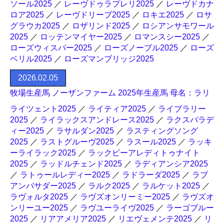
ソール2025
／
レーヴドゥラプレリ2025
／
レーヴドカナ
ロア2025
／
レーヴドリーブ2025
／
ロキエ2025
／
ロサ
グラウカ2025
／
ロザリンド2025
／
ロシアンサモワール
2025
／
ロッテンマイヤー2025
／
ロマンスシー2025
／
ローズウィスパー2025
／
ローズノーブル2025
／
ローズ
ベリル2025
／
ローズマンブリッジ2025
2026.02.05
牧場生産馬 ノーザンファーム 2025年生産馬 母名：ラリ
ライツェント2025
／
ライティア2025
／
ライブラリー
2025
／
ライラックスアンドレース2025
／
ラクスバラデ
ィー2025
／
ラサルダン2025
／
ラスティングソング
2025
／
ラストグルーヴ2025
／
ラスール2025
／
ラッキ
ーライラック2025
／
ラックビーアレディトゥナイト
2025
／
ラッドルチェンド2025
／
ラディアンシア2025
／
ラトゥールレディー2025
／
ラドラーダ2025
／
ラブ
アンバサダー2025
／
ラルク2025
／
ラルケット2025
／
ラヴォルタ2025
／
ラヴズオンリーミー2025
／
ラヴズオ
ンリーユー2025
／
ラヴユーライヴ2025
／
ラーゴブルー
2025
／
リアアメリア2025
／
リエヴェメンテ2025
／
リ