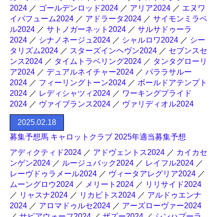
2024
／
ゴールデンロッド2024
／
アリア2024
／
エヌワ
イパフューム2024
／
アドラータ2024
／
サイモンミラベ
ル2024
／
サトノガーネット2024
／
サルサドゥーラ
2024
／
シナノネージュ2024
／
シャルロワ2024
／
シー
タリズム2024
／
スターズインヘヴン2024
／
セブンスセ
ンス2024
／
タイムトラベリング2024
／
タンタグローリ
ア2024
／
デュアルネイチャー2024
／
パララサルー
2024
／
フィーリングトーン2024
／
ボールドアテンプト
2024
／
レディシャツィ2024
／
ワーキングプライド
2024
／
ヴァイブランス2024
／
ヴァリディオル2024
2025.02.18
募集予想馬 キャロットクラブ 2025年適当募集予想
アディクティド2024
／
アドヴェントス2024
／
カイカセ
ンゲン2024
／
ルージュバック2024
／
レイフル2024
／
レーヴドゥラメール2024
／
ヴィータアレグリア2024
／
ムーングロウ2024
／
メリート2024
／
リリサイド2024
／
リャスナ2024
／
リカビトス2024
／
アルドゥエンナ
2024
／
アロマドゥルセ2024
／
アーズローヴァー2024
／
サピアウォーフ2024
／
ザズー2024
／
シンハプーラ