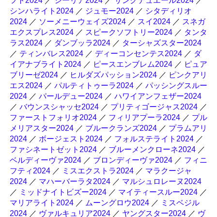
フト2024
／
シーリア2024
／
サンクテュエール2024
／
シンハライト2024
／
ジュモー2024
／
シタディリオ
2024
／
ソーメニーウェイズ2024
／
スイ2024
／
スネガ
エクスプレス2024
／
スピークソフトリー2024
／
タンタ
ラス2024
／
ダンブッラ2024
／
ターシャズスター2024
／
ティンバレス2024
／
ディーコンセンテス2024
／
ダ
イアナブライト2024
／
ピースエンブレム2024
／
ピュア
ブリーゼ2024
／
ヒルダズパッション2024
／
ピンクアリ
エス2024
／
パルティトゥーラ2024
／
パッシングスルー
2024
／
パールデュー2024
／
ハワイアンフェザー2024
／
バウンスシャッセ2024
／
プリティゴージャス2024
／
ファーストフォリオ2024
／
フィリアプーラ2024
／
プル
メリアスター2024
／
ブルークランズ2024
／
プラムアリ
2024
／
ボージェスト2024
／
フォルステライト2024
／
ファシネートゼット2024
／
ブルーメンクローネ2024
／
ベルディーヴァ2024
／
ブロンディーヴァ2024
／
フィニ
フティ2024
／
ミスエクストラ2024
／
マラクージャ
2024
／
マハーバーラタ2024
／
マルシュロレーヌ2024
／
ミッドナイトビズー2024
／
マイティースルー2024
／
マリアライト2024
／
ムーングロウ2024
／
ミスベジル
2024
／
ヴァルキュリア2024
／
ヤングスター2024
／
ヴ