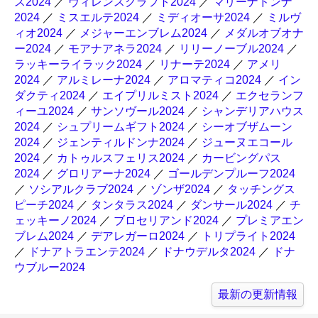
ス2024
／
ヴィレンスクラフト2024
／
マリーナドンナ
2024
／
ミスエルテ2024
／
ミディオーサ2024
／
ミルヴ
ィオ2024
／
メジャーエンブレム2024
／
メダルオブオナ
ー2024
／
モアナアネラ2024
／
リリーノーブル2024
／
ラッキーライラック2024
／
リナーテ2024
／
アメリ
2024
／
アルミレーナ2024
／
アロマティコ2024
／
イン
ダクティ2024
／
エイプリルミスト2024
／
エクセランフ
ィーユ2024
／
サンソヴール2024
／
シャンデリアハウス
2024
／
シュプリームギフト2024
／
シーオブザムーン
2024
／
ジェンティルドンナ2024
／
ジューヌエコール
2024
／
カトゥルスフェリス2024
／
カービングパス
2024
／
グロリアーナ2024
／
ゴールデンプルーフ2024
／
ソシアルクラブ2024
／
ゾンザ2024
／
タッチングス
ピーチ2024
／
タンタラス2024
／
ダンサール2024
／
チ
ェッキーノ2024
／
ブロセリアンド2024
／
プレミアエン
ブレム2024
／
デアレガーロ2024
／
トリプライト2024
／
ドナアトラエンテ2024
／
ドナウデルタ2024
／
ドナ
ウブルー2024
最新の更新情報