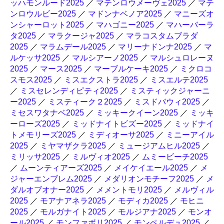
ッハモンルード2025
／
マテンロウメーヴェ2025
／
マテ
ンロウルビー2025
／
マドンナベノア2025
／
マニーズオ
ンシャーロット2025
／
マハゴニー2025
／
マハーバーラ
タ2025
／
マラクージャ2025
／
マラコスタムブラダ
2025
／
マラムデール2025
／
マリーナドンナ2025
／
マ
ルケッサ2025
／
マルシアーノ2025
／
マルシュロレーヌ
2025
／
マース2025
／
マーブルケーキ2025
／
ミクロコ
スモス2025
／
ミスエクストラ2025
／
ミスエルテ2025
／
ミスセレンディピティ2025
／
ミスティックジャーニ
ー2025
／
ミスティーク２2025
／
ミスドバウィ2025
／
ミセスワタナベ2025
／
ミッキークイーン2025
／
ミッキ
ーローズ2025
／
ミッドナイトビズー2025
／
ミッドナイ
トメモリーズ2025
／
ミディオーサ2025
／
ミニーアイル
2025
／
ミヤマザクラ2025
／
ミュージアムヒル2025
／
ミリッサ2025
／
ミルヴィオ2025
／
ムミービーチ2025
／
ムーンティアーズ2025
／
メイケイエール2025
／
メ
ジャーエンブレム2025
／
メダリオンモチーフ2025
／
メ
ダルオブオナー2025
／
メメントモリ2025
／
メルヴィル
2025
／
モアナアネラ2025
／
モディカ2025
／
モヒニ
2025
／
モルガナイト2025
／
モルジアナ2025
／
モンオ
ール2025
／
モンファボリ2025
／
モンペルデュ2025
／