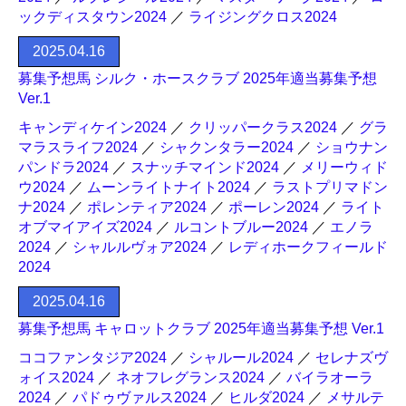
ックディスタウン2024
／
ライジングクロス2024
2025.04.16
募集予想馬 シルク・ホースクラブ 2025年適当募集予想
Ver.1
キャンディケイン2024
／
クリッパークラス2024
／
グラ
マラスライフ2024
／
シャクンタラー2024
／
ショウナン
パンドラ2024
／
スナッチマインド2024
／
メリーウィド
ウ2024
／
ムーンライトナイト2024
／
ラストプリマドン
ナ2024
／
ポレンティア2024
／
ポーレン2024
／
ライト
オブマイアイズ2024
／
ルコントブルー2024
／
エノラ
2024
／
シャルルヴォア2024
／
レディホークフィールド
2024
2025.04.16
募集予想馬 キャロットクラブ 2025年適当募集予想 Ver.1
ココファンタジア2024
／
シャルール2024
／
セレナズヴ
ォイス2024
／
ネオフレグランス2024
／
バイラオーラ
2024
／
パドゥヴァルス2024
／
ヒルダ2024
／
メサルテ