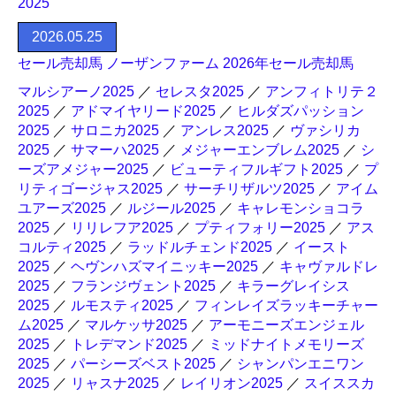
2025
2026.05.25
セール売却馬 ノーザンファーム 2026年セール売却馬
マルシアーノ2025
／
セレスタ2025
／
アンフィトリテ２
2025
／
アドマイヤリード2025
／
ヒルダズパッション
2025
／
サロニカ2025
／
アンレス2025
／
ヴァシリカ
2025
／
サマーハ2025
／
メジャーエンブレム2025
／
シ
ーズアメジャー2025
／
ビューティフルギフト2025
／
プ
リティゴージャス2025
／
サーチリザルツ2025
／
アイム
ユアーズ2025
／
ルジール2025
／
キャレモンショコラ
2025
／
リリレフア2025
／
プティフォリー2025
／
アス
コルティ2025
／
ラッドルチェンド2025
／
イースト
2025
／
ヘヴンハズマイニッキー2025
／
キャヴァルドレ
2025
／
フランジヴェント2025
／
キラーグレイシス
2025
／
ルモスティ2025
／
フィンレイズラッキーチャー
ム2025
／
マルケッサ2025
／
アーモニーズエンジェル
2025
／
トレデマンド2025
／
ミッドナイトメモリーズ
2025
／
パーシーズベスト2025
／
シャンパンエニワン
2025
／
リャスナ2025
／
レイリオン2025
／
スイススカ