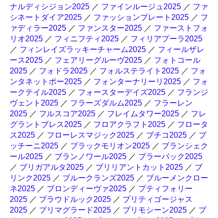
ナルディシジョン2025
／
ファインルージュ2025
／
ファ
シネートダイア2025
／
ファッションプレート2025
／
フ
ァディラー2025
／
ファンスター2025
／
ファーストフォ
リオ2025
／
フィニフティ2025
／
フィリアプーラ2025
／
フィンレイズラッキーチャーム2025
／
フィールザレ
ース2025
／
フェアリーグルーヴ2025
／
フォトコール
2025
／
フォドラ2025
／
フォルステライト2025
／
フォ
ンタネットポー2025
／
フォンターナリーリ2025
／
フォ
ークテイル2025
／
フォースターデイズ2025
／
フランジ
ヴェント2025
／
フラーズダルム2025
／
フラーレン
2025
／
フルスコア2025
／
フレイムタワー2025
／
フレ
グラントブレス2025
／
フロアクラフト2025
／
フロータ
ス2025
／
フローレスマジック2025
／
ブチコ2025
／
ブ
ッチーニ2025
／
ブラックモリオン2025
／
ブランシェク
ール2025
／
ブランノワール2025
／
ブラーバック2025
／
ブリガアルタ2025
／
ブリリアントカット2025
／
ブ
リンク2025
／
ブルークランズ2025
／
ブルーメンクロー
ネ2025
／
ブロンディーヴァ2025
／
プティフォリー
2025
／
プラウドルック2025
／
プリティゴージャス
2025
／
プリマグラード2025
／
プリモシーン2025
／
プ