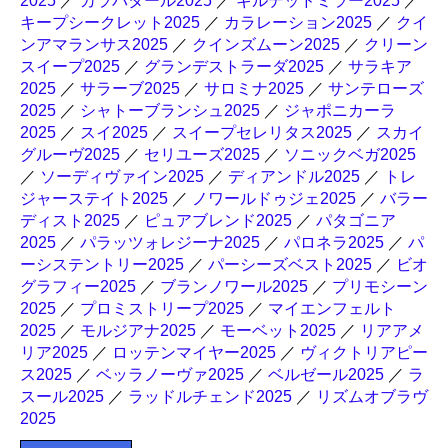
2025
／
カラパタール2025
／
ギルデッドミラー2025
／
キープシークレット2025
／
カラレーション2025
／
クイ
ンアマランサス2025
／
クインズムーン2025
／
クリーン
スイープ2025
／
グランデストラーダ2025
／
サラキア
2025
／
サラーブ2025
／
サロミナ2025
／
サンテローズ
2025
／
シャトーブランシュ2025
／
ジャポニカーラ
2025
／
スイ2025
／
スイープセレリタス2025
／
スカイ
グルーヴ2025
／
セリユーズ2025
／
ソニックベガ2025
／
ソーディヴァイン2025
／
ディアンドル2025
／
トレ
ジャーステイト2025
／
ノワールドゥジェ2025
／
バラー
ディスト2025
／
ピュアブレンド2025
／
パタゴニア
2025
／
パラッツォレジーナ2025
／
パロネラ2025
／
パ
ーシステントリー2025
／
パーシーズベスト2025
／
ビオ
グラフィー2025
／
ブランノワール2025
／
プリモシーン
2025
／
プロミストリープ2025
／
マイエンフェルト
2025
／
モルジアナ2025
／
モーベット2025
／
リアアメ
リア2025
／
ロッテンマイヤー2025
／
ヴィクトリアピー
ス2025
／
ベッラノーヴァ2025
／
ベルゼール2025
／
ラ
スール2025
／
ラッドルチェンド2025
／
リズムオブラヴ
2025