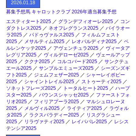
2026.01.18
募集予想馬 キャロットクラブ 2026年適当募集予想
エスティタート2025
／
グランデフィオーレ2025
／
コン
ダクトレス2025
／
ネオフレグランス2025
／
バイラオー
ラ2025
／
パドゥヴァルス2025
／
フィルムフェスト
2025
／
メサルティム2025
／
レオパルディナ2025
／
ペ
ルレンケッテ2025
／
アヴェンチュラ2025
／
ヴィータア
レグリア2025
／
ヴィルデローゼ2025
／
ヴェールアップ
2025
／
ククナ2025
／
コルコバード2025
／
サンクテュ
エール2025
／
サンブルエミューズ2025
／
シーズンズギ
フト2025
／
ジェムフェザー2025
／
シャーレイポピー
2025
／
シャイントレイル2025
／
ストゥーティ2025
／
ソネットフレーズ2025
／
トータルヒート2025
／
ハープ
スター2025
／
バウンスシャッセ2025
／
ファーストフォ
リオ2025
／
フィリアプーラ2025
／
マルシュロレーヌ
2025
／
メルヴィル2025
／
ライティア2025
／
ラヴォル
タ2025
／
ラクスバラディー2025
／
リスグラシュー
2025
／
リラヴァティ2025
／
レイパパレ2025
／
レシス
テンシア2025