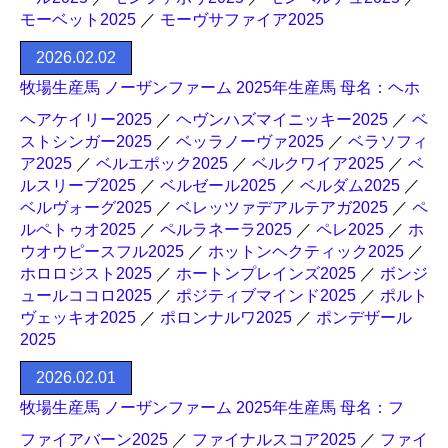
モーベット2025
／
モーヴサファイア2025
2026.02.02
牧場生産馬 ノーザンファーム 2025年生産馬 母名：ヘホ
ヘアケイリー2025
／
ヘヴンハズマイニッキー2025
／
ベ
ストシンガー2025
／
ベッラノーヴァ2025
／
ベラソフィ
ア2025
／
ベルエポック2025
／
ベルクワイア2025
／
ベ
ルスリーブ2025
／
ベルゼール2025
／
ベルダム2025
／
ベルヴォーグ2025
／
ベレッツァデアルテアガ2025
／
ペ
ルペトゥオ2025
／
ペルラネーラ2025
／
ペレ2025
／
ホ
ウオウピースフル2025
／
ホットンヘクティック2025
／
ホロロジスト2025
／
ホートンプレインズ2025
／
ボンジ
ュールココロ2025
／
ポジティブマインド2025
／
ポルト
ヴェッキオ2025
／
ポロンナルワ2025
／
ポンデザール
2025
2026.02.01
牧場生産馬 ノーザンファーム 2025年生産馬 母名：フ
ファイアバーン2025
／
ファイナルスコア2025
／
ファイ