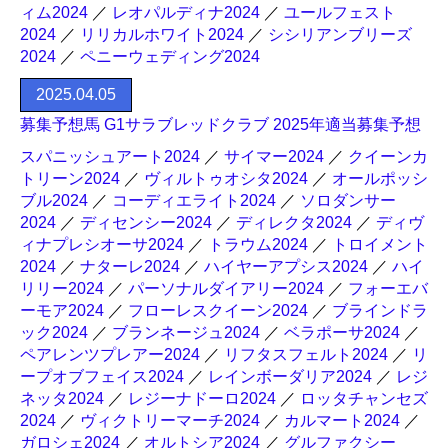
ィム2024
／
レオパルディナ2024
／
ユールフェスト
2024
／
リリカルホワイト2024
／
シシリアンブリーズ
2024
／
ペニーウェディング2024
2025.04.05
募集予想馬 G1サラブレッドクラブ 2025年適当募集予想
スパニッシュアート2024
／
サイマー2024
／
クイーンカ
トリーン2024
／
ヴィルトゥオシタ2024
／
オールポッシ
ブル2024
／
コーディエライト2024
／
ソロダンサー
2024
／
ディセンシー2024
／
ディレクタ2024
／
ディヴ
ィナプレシオーサ2024
／
トラウム2024
／
トロイメント
2024
／
ナターレ2024
／
ハイヤーアプシス2024
／
ハイ
リリー2024
／
パーソナルダイアリー2024
／
フォーエバ
ーモア2024
／
フローレスクイーン2024
／
ブラインドラ
ック2024
／
ブランネージュ2024
／
ベラポーサ2024
／
ペアレンツプレアー2024
／
リフタスフェルト2024
／
リ
ープオブフェイス2024
／
レインボーダリア2024
／
レジ
ネッタ2024
／
レジーナドーロ2024
／
ロッタチャンセズ
2024
／
ヴィクトリーマーチ2024
／
カルマート2024
／
ガロシェ2024
／
オルトシア2024
／
グルファクシー