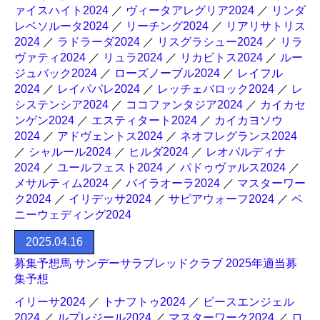
ァイスハイト2024
／
ヴィータアレグリア2024
／
リンダ
レベソルータ2024
／
リーチング2024
／
リアリサトリス
2024
／
ラドラーダ2024
／
リスグラシュー2024
／
リラ
ヴァティ2024
／
リュラ2024
／
リカビトス2024
／
ルー
ジュバック2024
／
ローズノーブル2024
／
レイフル
2024
／
レイパパレ2024
／
レッチェバロック2024
／
レ
システンシア2024
／
ココファンタジア2024
／
カイカセ
ンゲン2024
／
エスティタート2024
／
カイカヨソウ
2024
／
アドヴェントス2024
／
ネオフレグランス2024
／
シャルール2024
／
ヒルダ2024
／
レオパルディナ
2024
／
ユールフェスト2024
／
パドゥヴァルス2024
／
メサルティム2024
／
バイラオーラ2024
／
マスターワー
ク2024
／
イリデッサ2024
／
サピアウォーフ2024
／
ペ
ニーウェディング2024
2025.04.16
募集予想馬 サンデーサラブレッドクラブ 2025年適当募
集予想
イリーサ2024
／
トナフトゥ2024
／
ピースエンジェル
2024
／
ルプレジール2024
／
マスターワーク2024
／
ロ