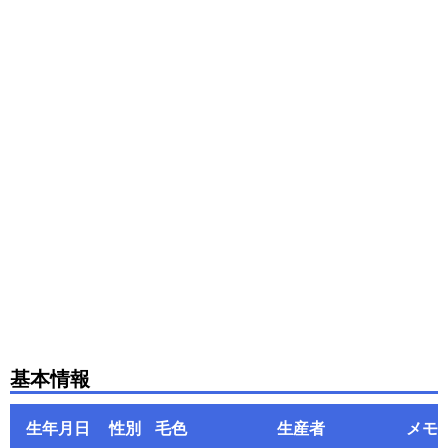
基本情報
生年月日
性別
毛色
生産者
メモ