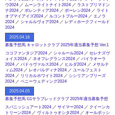
ウ2024
／
ムーンライトナイト2024
／
ラストプリマドン
ナ2024
／
ポレンティア2024
／
ポーレン2024
／
ライト
オブマイアイズ2024
／
ルコントブルー2024
／
エノラ
2024
／
シャルルヴォア2024
／
レディホークフィールド
2024
2025.04.16
募集予想馬 キャロットクラブ 2025年適当募集予想 Ver.1
ココファンタジア2024
／
シャルール2024
／
セレナズヴ
ォイス2024
／
ネオフレグランス2024
／
バイラオーラ
2024
／
パドゥヴァルス2024
／
ヒルダ2024
／
メサルテ
ィム2024
／
レオパルディナ2024
／
ユールフェスト
2024
／
リリカルホワイト2024
／
シシリアンブリーズ
2024
／
ペニーウェディング2024
2025.04.05
募集予想馬 G1サラブレッドクラブ 2025年適当募集予想
スパニッシュアート2024
／
サイマー2024
／
クイーンカ
トリーン2024
／
ヴィルトゥオシタ2024
／
オールポッシ