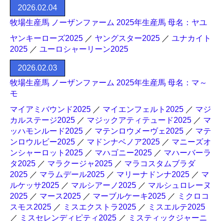
2026.02.04
牧場生産馬 ノーザンファーム 2025年生産馬 母名：ヤユ
ヤンキーローズ2025
／
ヤングスター2025
／
ユナカイト
2025
／
ユーロシャーリーン2025
2026.02.03
牧場生産馬 ノーザンファーム 2025年生産馬 母名：マ～
モ
マイアミバウンド2025
／
マイエンフェルト2025
／
マジ
カルステージ2025
／
マジックアティテュード2025
／
マ
ッハモンルード2025
／
マテンロウメーヴェ2025
／
マテ
ンロウルビー2025
／
マドンナベノア2025
／
マニーズオ
ンシャーロット2025
／
マハゴニー2025
／
マハーバーラ
タ2025
／
マラクージャ2025
／
マラコスタムブラダ
2025
／
マラムデール2025
／
マリーナドンナ2025
／
マ
ルケッサ2025
／
マルシアーノ2025
／
マルシュロレーヌ
2025
／
マース2025
／
マーブルケーキ2025
／
ミクロコ
スモス2025
／
ミスエクストラ2025
／
ミスエルテ2025
／
ミスセレンディピティ2025
／
ミスティックジャーニ