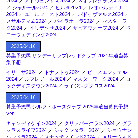
2024
／
アドヴェントス2024
／
ネオフレグランス2024
／
シャルール2024
／
ヒルダ2024
／
レオパルディナ
2024
／
ユールフェスト2024
／
パドゥヴァルス2024
／
メサルティム2024
／
バイラオーラ2024
／
マスターワー
ク2024
／
イリデッサ2024
／
サピアウォーフ2024
／
ペ
ニーウェディング2024
2025.04.16
募集予想馬 サンデーサラブレッドクラブ 2025年適当募
集予想
イリーサ2024
／
トナフトゥ2024
／
ピースエンジェル
2024
／
ルプレジール2024
／
マスターワーク2024
／
ロ
ックディスタウン2024
／
ライジングクロス2024
2025.04.16
募集予想馬 シルク・ホースクラブ 2025年適当募集予想
Ver.1
キャンディケイン2024
／
クリッパークラス2024
／
グラ
マラスライフ2024
／
シャクンタラー2024
／
ショウナン
パンドラ2024
／
スナッチマインド2024
／
メリーウィド