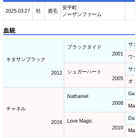
安平町
2025.03.27
牡
鹿毛
ノーザンファーム
血統
サン
ブラックタイド
2001
ウイ
キタサンブラック
サク
シュガーハート
2012
2005
オト
Gali
Nathaniel
2008
Magn
チャネル
Dans
Love Magic
2016
2010
Magi