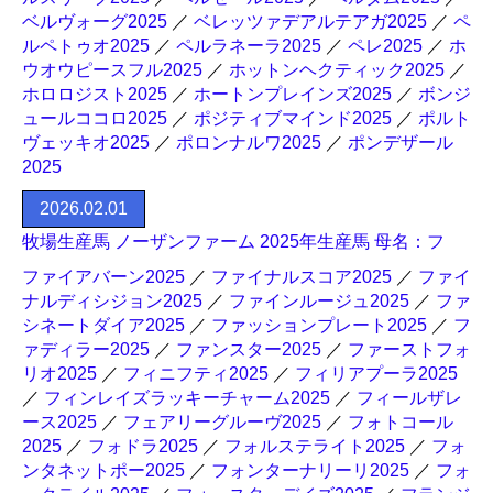
ベルヴォーグ2025
／
ベレッツァデアルテアガ2025
／
ペ
ルペトゥオ2025
／
ペルラネーラ2025
／
ペレ2025
／
ホ
ウオウピースフル2025
／
ホットンヘクティック2025
／
ホロロジスト2025
／
ホートンプレインズ2025
／
ボンジ
ュールココロ2025
／
ポジティブマインド2025
／
ポルト
ヴェッキオ2025
／
ポロンナルワ2025
／
ポンデザール
2025
2026.02.01
牧場生産馬 ノーザンファーム 2025年生産馬 母名：フ
ファイアバーン2025
／
ファイナルスコア2025
／
ファイ
ナルディシジョン2025
／
ファインルージュ2025
／
ファ
シネートダイア2025
／
ファッションプレート2025
／
フ
ァディラー2025
／
ファンスター2025
／
ファーストフォ
リオ2025
／
フィニフティ2025
／
フィリアプーラ2025
／
フィンレイズラッキーチャーム2025
／
フィールザレ
ース2025
／
フェアリーグルーヴ2025
／
フォトコール
2025
／
フォドラ2025
／
フォルステライト2025
／
フォ
ンタネットポー2025
／
フォンターナリーリ2025
／
フォ