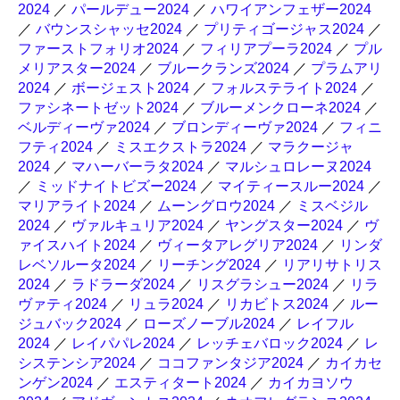
2024
／
パールデュー2024
／
ハワイアンフェザー2024
／
バウンスシャッセ2024
／
プリティゴージャス2024
／
ファーストフォリオ2024
／
フィリアプーラ2024
／
プル
メリアスター2024
／
ブルークランズ2024
／
プラムアリ
2024
／
ボージェスト2024
／
フォルステライト2024
／
ファシネートゼット2024
／
ブルーメンクローネ2024
／
ベルディーヴァ2024
／
ブロンディーヴァ2024
／
フィニ
フティ2024
／
ミスエクストラ2024
／
マラクージャ
2024
／
マハーバーラタ2024
／
マルシュロレーヌ2024
／
ミッドナイトビズー2024
／
マイティースルー2024
／
マリアライト2024
／
ムーングロウ2024
／
ミスベジル
2024
／
ヴァルキュリア2024
／
ヤングスター2024
／
ヴ
ァイスハイト2024
／
ヴィータアレグリア2024
／
リンダ
レベソルータ2024
／
リーチング2024
／
リアリサトリス
2024
／
ラドラーダ2024
／
リスグラシュー2024
／
リラ
ヴァティ2024
／
リュラ2024
／
リカビトス2024
／
ルー
ジュバック2024
／
ローズノーブル2024
／
レイフル
2024
／
レイパパレ2024
／
レッチェバロック2024
／
レ
システンシア2024
／
ココファンタジア2024
／
カイカセ
ンゲン2024
／
エスティタート2024
／
カイカヨソウ