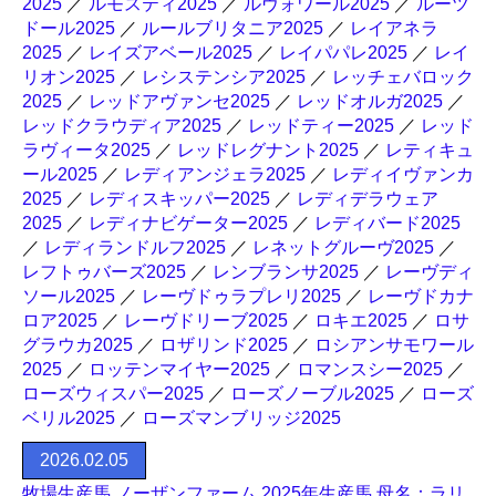
2025
／
ルモスティ2025
／
ルヴォワール2025
／
ルーツ
ドール2025
／
ルールブリタニア2025
／
レイアネラ
2025
／
レイズアベール2025
／
レイパパレ2025
／
レイ
リオン2025
／
レシステンシア2025
／
レッチェバロック
2025
／
レッドアヴァンセ2025
／
レッドオルガ2025
／
レッドクラウディア2025
／
レッドティー2025
／
レッド
ラヴィータ2025
／
レッドレグナント2025
／
レティキュ
ール2025
／
レディアンジェラ2025
／
レディイヴァンカ
2025
／
レディスキッパー2025
／
レディデラウェア
2025
／
レディナビゲーター2025
／
レディバード2025
／
レディランドルフ2025
／
レネットグルーヴ2025
／
レフトゥバーズ2025
／
レンブランサ2025
／
レーヴディ
ソール2025
／
レーヴドゥラプレリ2025
／
レーヴドカナ
ロア2025
／
レーヴドリーブ2025
／
ロキエ2025
／
ロサ
グラウカ2025
／
ロザリンド2025
／
ロシアンサモワール
2025
／
ロッテンマイヤー2025
／
ロマンスシー2025
／
ローズウィスパー2025
／
ローズノーブル2025
／
ローズ
ベリル2025
／
ローズマンブリッジ2025
2026.02.05
牧場生産馬 ノーザンファーム 2025年生産馬 母名：ラリ