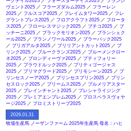
ークテイル2025
／
フォースターデイズ2025
／
フランジ
ヴェント2025
／
フラーズダルム2025
／
フラーレン
2025
／
フルスコア2025
／
フレイムタワー2025
／
フレ
グラントブレス2025
／
フロアクラフト2025
／
フロータ
ス2025
／
フローレスマジック2025
／
ブチコ2025
／
ブ
ッチーニ2025
／
ブラックモリオン2025
／
ブランシェク
ール2025
／
ブランノワール2025
／
ブラーバック2025
／
ブリガアルタ2025
／
ブリリアントカット2025
／
ブ
リンク2025
／
ブルークランズ2025
／
ブルーメンクロー
ネ2025
／
ブロンディーヴァ2025
／
プティフォリー
2025
／
プラウドルック2025
／
プリティゴージャス
2025
／
プリマグラード2025
／
プリモシーン2025
／
プ
リンセスノーア2025
／
プリンセスプリン2025
／
プリン
セスロック2025
／
プリームス2025
／
プルメリアスター
2025
／
プレインチャント2025
／
プレシャライジング
2025
／
プレミアエンブレム2025
／
プロスペラスヴォヤ
ージ2025
／
プロミストリープ2025
2026.01.31
牧場生産馬 ノーザンファーム 2025年生産馬 母名：ハヒ