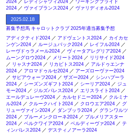
2024
／
レディシャツィ2024
／
ワーキングプライド
2024
／
ヴァイブランス2024
／
ヴァリディオル2024
2025.02.18
募集予想馬 キャロットクラブ 2025年適当募集予想
アディクティド2024
／
アドヴェントス2024
／
カイカセ
ンゲン2024
／
ルージュバック2024
／
レイフル2024
／
レーヴドゥラメール2024
／
ヴィータアレグリア2024
／
ムーングロウ2024
／
メリート2024
／
リリサイド2024
／
リャスナ2024
／
リカビトス2024
／
アルドゥエンナ
2024
／
アロマドゥルセ2024
／
アーズローヴァー2024
／
サピアウォーフ2024
／
ザズー2024
／
シンハプーラ
2024
／
シーズンズギフト2024
／
シーリア2024
／
ジュ
モー2024
／
ジルズパレス2024
／
エリスライト2024
／
エールデュレーヴ2024
／
カルセドニー2024
／
クルミナ
ル2024
／
クルークハイト2024
／
クロウエア2024
／
グ
リューヴァイン2024
／
ダンブッラ2024
／
グランワルツ
2024
／
ブルーメンクローネ2024
／
プルメリアスター
2024
／
ベルクワイア2024
／
ベルディーヴァ2024
／
テ
ィンバレス2024
／
デスティノアーラ2024