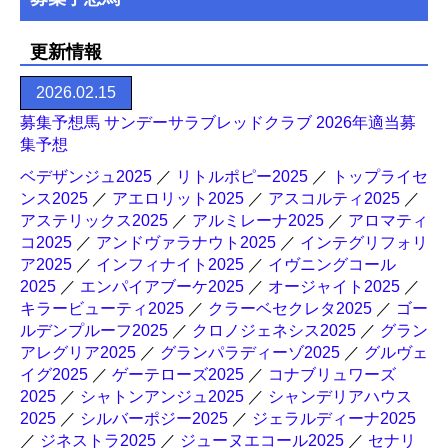
更新情報
2026.02.15
募集予想馬 サンデーサラブレッドクラブ 2026年適当募
集予想
ベデザンジュ2025
／
リトルポピー2025
／
トップライセ
ンス2025
／
アエロリット2025
／
アスコルティ2025
／
アステリックス2025
／
アルミレーナ2025
／
アロマティ
コ2025
／
アンドヴァラナウト2025
／
インテグリフォリ
ア2025
／
インフィナイト2025
／
イヴニングコール
2025
／
エンパイアブーケ2025
／
オージャイト2025
／
キラービューティ2025
／
クラーベセクレタ2025
／
ゴー
ルデンプルーフ2025
／
クロノジェネシス2025
／
グラン
アレグリア2025
／
グランパラディーゾ2025
／
グルヴェ
イグ2025
／
ゲーテローズ2025
／
コナブリュワーズ
2025
／
シャトンアンジュ2025
／
シャンデリアハウス
2025
／
シルバーポジー2025
／
ジェラルディーナ2025
／
ジネストラ2025
／
ジューヌエコール2025
／
セナリ