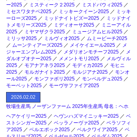
ー2025
／
ミスティーク２2025
／
ミスドバウィ2025
／
ミセスワタナベ2025
／
ミッキークイーン2025
／
ミッキ
ーローズ2025
／
ミッドナイトビズー2025
／
ミッドナイ
トメモリーズ2025
／
ミディオーサ2025
／
ミニーアイル
2025
／
ミヤマザクラ2025
／
ミュージアムヒル2025
／
ミリッサ2025
／
ミルヴィオ2025
／
ムミービーチ2025
／
ムーンティアーズ2025
／
メイケイエール2025
／
メ
ジャーエンブレム2025
／
メダリオンモチーフ2025
／
メ
ダルオブオナー2025
／
メメントモリ2025
／
メルヴィル
2025
／
モアナアネラ2025
／
モディカ2025
／
モヒニ
2025
／
モルガナイト2025
／
モルジアナ2025
／
モンオ
ール2025
／
モンファボリ2025
／
モンペルデュ2025
／
モーベット2025
／
モーヴサファイア2025
2026.02.02
牧場生産馬 ノーザンファーム 2025年生産馬 母名：ヘホ
ヘアケイリー2025
／
ヘヴンハズマイニッキー2025
／
ベ
ストシンガー2025
／
ベッラノーヴァ2025
／
ベラソフィ
ア2025
／
ベルエポック2025
／
ベルクワイア2025
／
ベ
ルスリーブ2025
／
ベルゼール2025
／
ベルダム2025
／