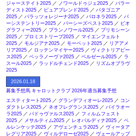
ジャーステイト2025
／
ノワールドゥジェ2025
／
バラー
ディスト2025
／
ピュアブレンド2025
／
パタゴニア
2025
／
パラッツォレジーナ2025
／
パロネラ2025
／
パ
ーシステントリー2025
／
パーシーズベスト2025
／
ビオ
グラフィー2025
／
ブランノワール2025
／
プリモシーン
2025
／
プロミストリープ2025
／
マイエンフェルト
2025
／
モルジアナ2025
／
モーベット2025
／
リアアメ
リア2025
／
ロッテンマイヤー2025
／
ヴィクトリアピー
ス2025
／
ベッラノーヴァ2025
／
ベルゼール2025
／
ラ
スール2025
／
ラッドルチェンド2025
／
リズムオブラヴ
2025
2026.01.18
募集予想馬 キャロットクラブ 2026年適当募集予想
エスティタート2025
／
グランデフィオーレ2025
／
コン
ダクトレス2025
／
ネオフレグランス2025
／
バイラオー
ラ2025
／
パドゥヴァルス2025
／
フィルムフェスト
2025
／
メサルティム2025
／
レオパルディナ2025
／
ペ
ルレンケッテ2025
／
アヴェンチュラ2025
／
ヴィータア
レグリア2025
／
ヴィルデローゼ2025
／
ヴェールアップ