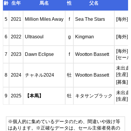
齢
生年
馬名
性
父名
5
2021
Million Miles Away
f
Sea The Stars
[海外]
6
2022
Ultrasoul
g
Kingman
[海外] 
[海外]
7
2023
Dawn Eclipse
f
Wootton Bassett
[セール
未出走
[生産
8
2024
チャネル2024
牡
Wootton Bassett
[募集]
未出走
9
2025
【本馬】
牡
キタサンブラック
[生産
※個人的に集めているデータのため、間違いや抜け等
はあります。※正確なデータは、セール主催者発表の