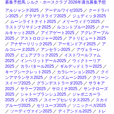
募集予想馬 シルク・ホースクラブ 2026年適当募集予想
アルジャンテ2025
／
アーデルワイゼ2025
／
クードラパ
ン2025
／
グラマラスライフ2025
／
ジュディッタ2025
／
ムーンライトナイト2025
／
メリーウィドウ2025
／
ラストプリマドンナ2025
／
ルコントブルー2025
／
クー
ルキャット2025
／
アイアゲート2025
／
アグレアーブル
2025
／
アストロロジャー2025
／
アトリビュート2025
／
アナザーリリック2025
／
アーモンドアイ2025
／
ア
ルコレーヌ2025
／
アンセラン2025
／
アヴェラーレ
2025
／
ピュアブラック2025
／
イストワールファム
2025
／
インヘリットデール2025
／
ウィクトーリア
2025
／
カラパタール2025
／
ギルデッドミラー2025
／
キープシークレット2025
／
カラレーション2025
／
クイ
ンアマランサス2025
／
クインズムーン2025
／
クリーン
スイープ2025
／
グランデストラーダ2025
／
サラキア
2025
／
サラーブ2025
／
サロミナ2025
／
サンテローズ
2025
／
シャトーブランシュ2025
／
ジャポニカーラ
2025
／
スイ2025
／
スイープセレリタス2025
／
スカイ
グルーヴ2025
／
セリユーズ2025
／
ソニックベガ2025
／
ソーディヴァイン2025
／
ディアンドル2025
／
トレ