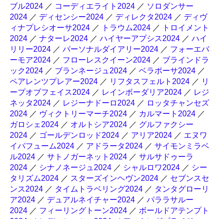
ブル2024
／
コーディエライト2024
／
ソロダンサー
2024
／
ディセンシー2024
／
ディレクタ2024
／
ディヴ
ィナプレシオーサ2024
／
トラウム2024
／
トロイメント
2024
／
ナターレ2024
／
ハイヤーアプシス2024
／
ハイ
リリー2024
／
パーソナルダイアリー2024
／
フォーエバ
ーモア2024
／
フローレスクイーン2024
／
ブラインドラ
ック2024
／
ブランネージュ2024
／
ベラポーサ2024
／
ペアレンツプレアー2024
／
リフタスフェルト2024
／
リ
ープオブフェイス2024
／
レインボーダリア2024
／
レジ
ネッタ2024
／
レジーナドーロ2024
／
ロッタチャンセズ
2024
／
ヴィクトリーマーチ2024
／
カルマート2024
／
ガロシェ2024
／
オルトシア2024
／
グルファクシー
2024
／
ゴールデンロッド2024
／
アリア2024
／
エヌワ
イパフューム2024
／
アドラータ2024
／
サイモンミラベ
ル2024
／
サトノガーネット2024
／
サルサドゥーラ
2024
／
シナノネージュ2024
／
シャルロワ2024
／
シー
タリズム2024
／
スターズインヘヴン2024
／
セブンスセ
ンス2024
／
タイムトラベリング2024
／
タンタグローリ
ア2024
／
デュアルネイチャー2024
／
パララサルー
2024
／
フィーリングトーン2024
／
ボールドアテンプト