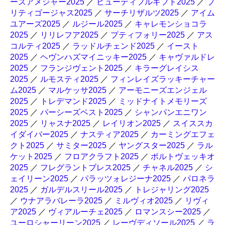
ーズアメジャー2025
／
ビューティフルギフト2025
／
プ
リティゴージャス2025
／
サーチリザルツ2025
／
アイム
ユアーズ2025
／
ルジール2025
／
キャレモンショコラ
2025
／
リリレフア2025
／
プティフォリー2025
／
アス
コルティ2025
／
ラッドルチェンド2025
／
イースト
2025
／
ヘヴンハズマイニッキー2025
／
キャヴァルドレ
2025
／
フランジヴェント2025
／
キラーグレイシス
2025
／
ルモスティ2025
／
フィンレイズラッキーチャー
ム2025
／
マルケッサ2025
／
アーモニーズエンジェル
2025
／
トレデマンド2025
／
ミッドナイトメモリーズ
2025
／
パーシーズベスト2025
／
シャンパンエニワン
2025
／
リャスナ2025
／
レイリオン2025
／
スイススカ
イダイバー2025
／
ナスティア2025
／
カーミングエフェ
クト2025
／
サミター2025
／
ヤングスター2025
／
ラル
ケット2025
／
フロアクラフト2025
／
ポルトヴェッキオ
2025
／
フレグラントブレス2025
／
チャネル2025
／
シ
ェイリーン2025
／
パラッツォレジーナ2025
／
パロネラ
2025
／
ガルデルスリール2025
／
トレジャリング2025
／
ウナアラバレーラ2025
／
ミルヴィオ2025
／
リヴィ
ア2025
／
ヴィアルーチェ2025
／
ロマンスシー2025
／
ユーロシャーリーン2025
／
レーヴディソール2025
／
ラ