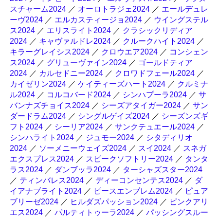
スチャーム2024
／
オーロトラジェ2024
／
エールデュレ
ーヴ2024
／
エルカスティージョ2024
／
ウイングステル
ス2024
／
エリスライト2024
／
クラシックリディア
2024
／
キャヴァルドレ2024
／
クルークハイト2024
／
キラーグレイシス2024
／
クロウエア2024
／
コンシェン
ス2024
／
グリューヴァイン2024
／
ゴールドティア
2024
／
カルセドニー2024
／
クロワドフェール2024
／
カイゼリン2024
／
ケイティーズハート2024
／
クルミナ
ル2024
／
コルコバード2024
／
シンハプーラ2024
／
サ
バンナズチョイス2024
／
シーズアタイガー2024
／
サン
ダードラム2024
／
シングルゲイズ2024
／
シーズンズギ
フト2024
／
シーリア2024
／
サンクテュエール2024
／
シンハライト2024
／
ジュモー2024
／
シタディリオ
2024
／
ソーメニーウェイズ2024
／
スイ2024
／
スネガ
エクスプレス2024
／
スピークソフトリー2024
／
タンタ
ラス2024
／
ダンブッラ2024
／
ターシャズスター2024
／
ティンバレス2024
／
ディーコンセンテス2024
／
ダ
イアナブライト2024
／
ピースエンブレム2024
／
ピュア
ブリーゼ2024
／
ヒルダズパッション2024
／
ピンクアリ
エス2024
／
パルティトゥーラ2024
／
パッシングスルー