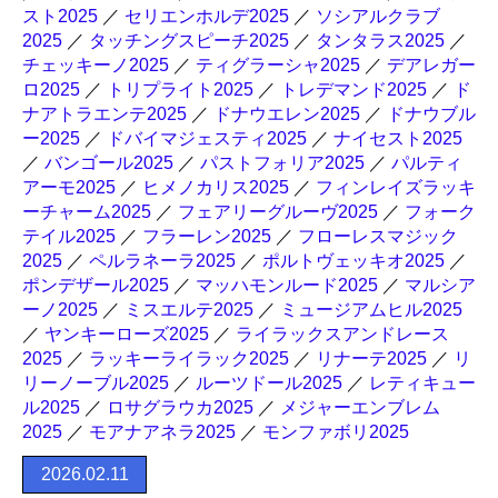
スト2025
／
セリエンホルデ2025
／
ソシアルクラブ
2025
／
タッチングスピーチ2025
／
タンタラス2025
／
チェッキーノ2025
／
ティグラーシャ2025
／
デアレガー
ロ2025
／
トリプライト2025
／
トレデマンド2025
／
ド
ナアトラエンテ2025
／
ドナウエレン2025
／
ドナウブル
ー2025
／
ドバイマジェスティ2025
／
ナイセスト2025
／
バンゴール2025
／
パストフォリア2025
／
パルティ
アーモ2025
／
ヒメノカリス2025
／
フィンレイズラッキ
ーチャーム2025
／
フェアリーグルーヴ2025
／
フォーク
テイル2025
／
フラーレン2025
／
フローレスマジック
2025
／
ペルラネーラ2025
／
ポルトヴェッキオ2025
／
ポンデザール2025
／
マッハモンルード2025
／
マルシア
ーノ2025
／
ミスエルテ2025
／
ミュージアムヒル2025
／
ヤンキーローズ2025
／
ライラックスアンドレース
2025
／
ラッキーライラック2025
／
リナーテ2025
／
リ
リーノーブル2025
／
ルーツドール2025
／
レティキュー
ル2025
／
ロサグラウカ2025
／
メジャーエンブレム
2025
／
モアナアネラ2025
／
モンファボリ2025
2026.02.11