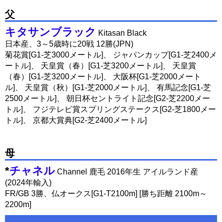
父
キタサンブラック
Kitasan Black
日本産、3～5歳時に20戦 12勝(JPN)
菊花賞[G1-芝3000メートル]、 ジャパンカップ[G1-芝2400メ
ートル]、 天皇賞（春）[G1-芝3200メートル]、 天皇賞
（春）[G1-芝3200メートル]、 大阪杯[G1-芝2000メート
ル]、 天皇賞（秋）[G1-芝2000メートル]、 有馬記念[G1-芝
2500メートル]、 朝日杯セントライト記念[G2-芝2200メー
トル]、 フジテレビ賞スプリングステークス[G2-芝1800メー
トル]、 京都大賞典[G2-芝2400メートル]
母
*
チャネル
Channel 鹿毛 2016年生 アイルランド産
(2024年輸入)
FR/GB 3勝、仏オークス[G1-T2100m] [勝ち距離 2100m～
2200m]