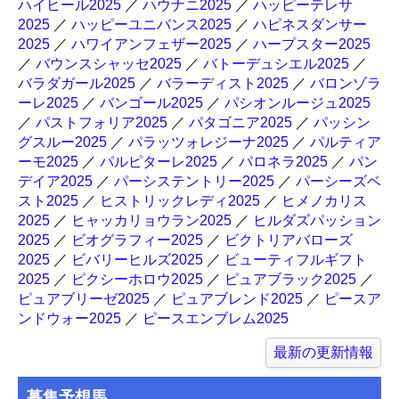
ハイヒール2025
／
ハウナニ2025
／
ハッピーテレサ
2025
／
ハッピーユニバンス2025
／
ハピネスダンサー
2025
／
ハワイアンフェザー2025
／
ハープスター2025
／
バウンスシャッセ2025
／
バトーデュシエル2025
／
バラダガール2025
／
バラーディスト2025
／
バロンゾラ
ーレ2025
／
バンゴール2025
／
パシオンルージュ2025
／
パストフォリア2025
／
パタゴニア2025
／
パッシン
グスルー2025
／
パラッツォレジーナ2025
／
パルティア
ーモ2025
／
パルピターレ2025
／
パロネラ2025
／
パン
デイア2025
／
パーシステントリー2025
／
パーシーズベ
スト2025
／
ヒストリックレディ2025
／
ヒメノカリス
2025
／
ヒャッカリョウラン2025
／
ヒルダズパッション
2025
／
ビオグラフィー2025
／
ビクトリアバローズ
2025
／
ビバリーヒルズ2025
／
ビューティフルギフト
2025
／
ピクシーホロウ2025
／
ピュアブラック2025
／
ピュアブリーゼ2025
／
ピュアブレンド2025
／
ピースア
ンドウォー2025
／
ピースエンブレム2025
最新の更新情報
募集予想馬