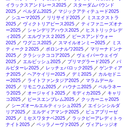
イラックスアンドレース2025
／
スターダムバウンド
2025
／
ベルダム2025
／
マジックアティテュード2025
／
シユーマ2025
／
リリサイド2025
／
ミスエクストラ
2025
／
ヴィクトリアピース2025
／
ティファニーズオナ
ー2025
／
シャンデリアハウス2025
／
ヒストリックレデ
ィ2025
／
エルヴァス２2025
／
ピースアンドウォー
2025
／
ワグニス2025
／
スマイルオンミー2025
／
ミス
ティーク２2025
／
ポロンナルワ2025
／
マリーナドンナ
2025
／
クラシックココア2025
／
ヴェイパーウェイヴ
2025
／
エルビッシュ2025
／
プリマグラード2025
／
パ
ルピターレ2025
／
レッチェバロック2025
／
ゲンティア
ナ2025
／
ヘアケイリー2025
／
デミ2025
／
カルセドニ
ー2025
／
ライトファンタジア2025
／
マラムデール
2025
／
リモニウム2025
／
ハウナニ2025
／
ペルラネー
ラ2025
／
オージャイト2025
／
モディカ2025
／
キャリ
コ2025
／
ピースエンブレム2025
／
クッカーニャ2025
／
シーズオールエルティッシュ2025
／
エイシンシルダ
リア2025
／
エルディアマンテ2025
／
ピュアブリーゼ
2025
／
ミセスワタナベ2025
／
ラックビーアレディトゥ
ナイト2025
／
ベッラノーヴァ2025
／
ヴィアレッジオ