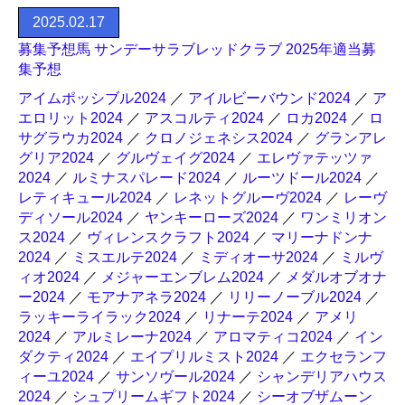
2025.02.17
募集予想馬 サンデーサラブレッドクラブ 2025年適当募
集予想
アイムポッシブル2024
／
アイルビーバウンド2024
／
ア
エロリット2024
／
アスコルティ2024
／
ロカ2024
／
ロ
サグラウカ2024
／
クロノジェネシス2024
／
グランアレ
グリア2024
／
グルヴェイグ2024
／
エレヴァテッツァ
2024
／
ルミナスパレード2024
／
ルーツドール2024
／
レティキュール2024
／
レネットグルーヴ2024
／
レーヴ
ディソール2024
／
ヤンキーローズ2024
／
ワンミリオン
ス2024
／
ヴィレンスクラフト2024
／
マリーナドンナ
2024
／
ミスエルテ2024
／
ミディオーサ2024
／
ミルヴ
ィオ2024
／
メジャーエンブレム2024
／
メダルオブオナ
ー2024
／
モアナアネラ2024
／
リリーノーブル2024
／
ラッキーライラック2024
／
リナーテ2024
／
アメリ
2024
／
アルミレーナ2024
／
アロマティコ2024
／
イン
ダクティ2024
／
エイプリルミスト2024
／
エクセランフ
ィーユ2024
／
サンソヴール2024
／
シャンデリアハウス
2024
／
シュプリームギフト2024
／
シーオブザムーン