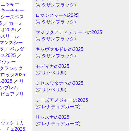
イニッキー
(キタサンブラック)
ッキーチャー
ロマンスシーの2025
ーシーズベス
(キタサンブラック)
5
／
カーミ
2025
／
マジックアティテュードの2025
ルスリール
(キタサンブラック)
マンスシー
5
／
ベルダ
キャヴァルドレの2025
2025
／
(キタサンブラック)
ドウォー
モディカの2025
クラシック
(クリソベリル)
ロック2025
2025
／
リ
ミセスワタナベの2025
ンブレム
(クリソベリル)
／
ピュアブリ
シーズアメジャーの2025
(グレナディアガーズ)
リャスナの2025
／
ヴァシリカ
(グレナディアガーズ)
ーチェ2025