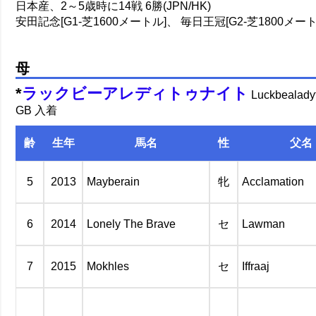
日本産、2～5歳時に14戦 6勝(JPN/HK)
安田記念[G1-芝1600メートル]、 毎日王冠[G2-芝1800メート
母
*
ラックビーアレディトゥナイト
Luckbeala
GB 入着
齢
生年
馬名
性
父名
5
2013
Mayberain
牝
Acclamation
6
2014
Lonely The Brave
セ
Lawman
7
2015
Mokhles
セ
Iffraaj