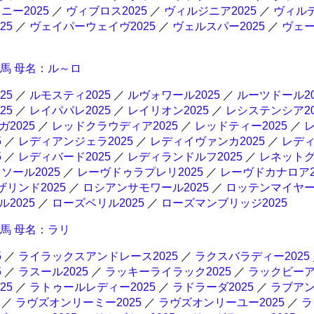
ニー2025
／
ヴィブロス2025
／
ヴィルジニア2025
／
ヴィル
25
／
ヴェイパーウェイヴ2025
／
ヴェルスパー2025
／
ヴェ
産馬 母名：ル～ロ
25
／
ルモスティ2025
／
ルヴォワール2025
／
ルーツドール20
25
／
レイパパレ2025
／
レイリオン2025
／
レシステンシア20
2025
／
レッドクラウディア2025
／
レッドティー2025
／
5
／
レディアンジェラ2025
／
レディイヴァンカ2025
／
レデ
5
／
レディバード2025
／
レディランドルフ2025
／
レネットグ
ソール2025
／
レーヴドゥラプレリ2025
／
レーヴドカナロア2
ザリンド2025
／
ロシアンサモワール2025
／
ロッテンマイヤー2
2025
／
ローズベリル2025
／
ローズマンブリッジ2025
産馬 母名：ラリ
5
／
ライラックスアンドレース2025
／
ラクスバラディー2025
5
／
ラスール2025
／
ラッキーライラック2025
／
ラックビー
25
／
ラトゥールレディー2025
／
ラドラーダ2025
／
ラブア
／
ラヴズオンリーミー2025
／
ラヴズオンリーユー2025
／
ラ