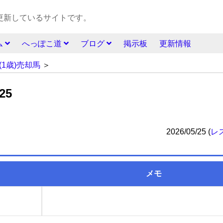
更新しているサイトです。
ム
へっぽこ道
ブログ
掲示板
更新情報
(1歳)売却馬
＞
25
2026/05/25
(
レ
メモ