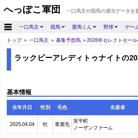
へっぽこ軍団
一口馬主や競馬の適当データを
一口馬主
競馬
愛馬くん
野球
ゲー
トップ
＞
一口馬主
＞
募集予想馬
＞
2026年セレクトセール
ラックビーアレディトゥナイトの20
基本情報
生年月日
性別
毛色
生産者
安平町
2025.04.04
牡
青鹿毛
ノーザンファーム