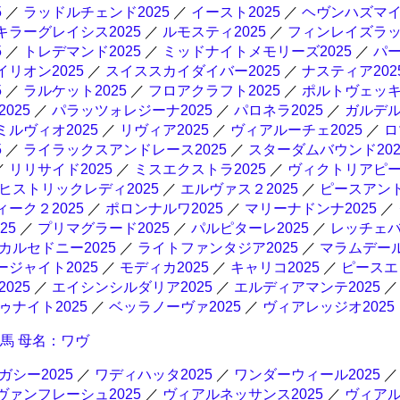
5
／
ラッドルチェンド2025
／
イースト2025
／
ヘヴンハズマ
キラーグレイシス2025
／
ルモスティ2025
／
フィンレイズラ
5
／
トレデマンド2025
／
ミッドナイトメモリーズ2025
／
パ
イリオン2025
／
スイススカイダイバー2025
／
ナスティア202
5
／
ラルケット2025
／
フロアクラフト2025
／
ポルトヴェッキオ
025
／
パラッツォレジーナ2025
／
パロネラ2025
／
ガルデ
ミルヴィオ2025
／
リヴィア2025
／
ヴィアルーチェ2025
／
ロ
5
／
ライラックスアンドレース2025
／
スターダムバウンド202
／
リリサイド2025
／
ミスエクストラ2025
／
ヴィクトリアピース
ヒストリックレディ2025
／
エルヴァス２2025
／
ピースアン
ーク２2025
／
ポロンナルワ2025
／
マリーナドンナ2025
／
25
／
プリマグラード2025
／
パルピターレ2025
／
レッチェバ
カルセドニー2025
／
ライトファンタジア2025
／
マラムデール
ージャイト2025
／
モディカ2025
／
キャリコ2025
／
ピースエ
025
／
エイシンシルダリア2025
／
エルディアマンテ2025
ナイト2025
／
ベッラノーヴァ2025
／
ヴィアレッジオ2025
産馬 母名：ワヴ
シー2025
／
ワディハッタ2025
／
ワンダーウィール2025
ヴァンフレーシュ2025
／
ヴィアルネッサンス2025
／
ヴィアル