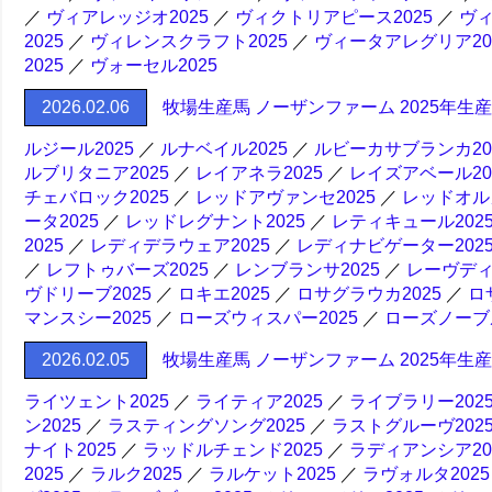
／
ヴィアレッジオ2025
／
ヴィクトリアピース2025
／
ヴィ
2025
／
ヴィレンスクラフト2025
／
ヴィータアレグリア20
2025
／
ヴォーセル2025
2026.02.06
牧場生産馬 ノーザンファーム 2025年生
ルジール2025
／
ルナベイル2025
／
ルビーカサブランカ20
ルブリタニア2025
／
レイアネラ2025
／
レイズアベール20
チェバロック2025
／
レッドアヴァンセ2025
／
レッドオルガ
ータ2025
／
レッドレグナント2025
／
レティキュール202
2025
／
レディデラウェア2025
／
レディナビゲーター202
／
レフトゥバーズ2025
／
レンブランサ2025
／
レーヴディ
ヴドリーブ2025
／
ロキエ2025
／
ロサグラウカ2025
／
ロ
マンスシー2025
／
ローズウィスパー2025
／
ローズノーブル
2026.02.05
牧場生産馬 ノーザンファーム 2025年生
ライツェント2025
／
ライティア2025
／
ライブラリー202
ン2025
／
ラスティングソング2025
／
ラストグルーヴ202
ナイト2025
／
ラッドルチェンド2025
／
ラディアンシア20
2025
／
ラルク2025
／
ラルケット2025
／
ラヴォルタ2025