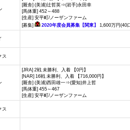
[厩舎] (美浦)辻哲英⇒(岩手)永田幸
ル
[馬体重] 452～488
[生産] 安平町/ノーザンファーム
[募集]
2020年度会員募集【関東】
1,600万円(40
イ
クス
[JRA] 2戦 未勝利、入着 【0円】
[NAR] 16戦 未勝利、入着 【716,000円】
ン
[厩舎] (美浦)西田雄一⇒(愛知)井上哲
[馬体重] 455～467
[生産] 安平町/ノーザンファーム
クス