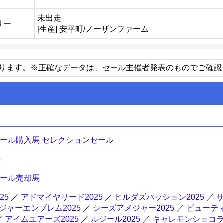
未出走
リー
[生産] 安平町/ノーザンファーム
ります。※正確なデータは、セール主催者発表のものでご確認
セール購入馬 セレクションセール
5
セール売却馬
25
／
アドマイヤリード2025
／
ヒルダズパッション2025
／
サ
ジャーエンブレム2025
／
シーズアメジャー2025
／
ビューテ
／
アイムユアーズ2025
／
ルジール2025
／
キャレモンショコラ2