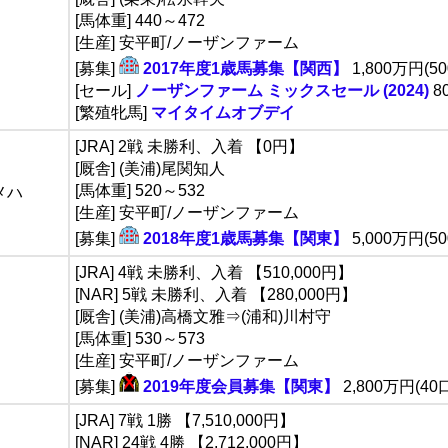
[馬体重] 440～472
[生産] 安平町/ノーザンファーム
[募集]
2017年度1歳馬募集【関西】
1,800万円(50
[セール]
ノーザンファーム ミックスセール (2024)
8
[繁殖牝馬]
マイタイムオブデイ
[JRA] 2戦 未勝利、入着 【0円】
[厩舎] (美浦)尾関知人
[馬体重] 520～532
メハ
[生産] 安平町/ノーザンファーム
[募集]
2018年度1歳馬募集【関東】
5,000万円(50
[JRA] 4戦 未勝利、入着 【510,000円】
[NAR] 5戦 未勝利、入着 【280,000円】
[厩舎] (美浦)高橋文雅⇒(浦和)川村守
[馬体重] 530～573
[生産] 安平町/ノーザンファーム
[募集]
2019年度会員募集【関東】
2,800万円(40
[JRA] 7戦 1勝 【7,510,000円】
[NAR] 24戦 4勝 【2,712,000円】