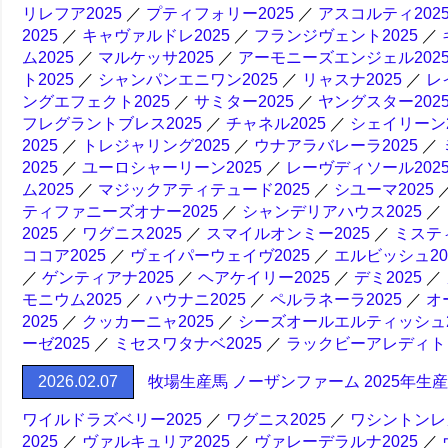
リレフア2025
／
プティフォリー2025
／
アスコルティ202
2025
／
キャヴァルドレ2025
／
フランジヴェント2025
／
ム2025
／
マルケッサ2025
／
アーモニーズエンジェル202
ト2025
／
シャンパンエニワン2025
／
リャスナ2025
／
レ
ングエフェクト2025
／
サミター2025
／
ヤングスター202
フレグラントブレス2025
／
チャネル2025
／
シェイリーン2
2025
／
トレジャリング2025
／
ウナアラバレーラ2025
／
2025
／
ユーロシャーリーン2025
／
レーヴディソール202
ム2025
／
マジックアティテュード2025
／
シユーマ2025
ティファニーズオナー2025
／
シャンデリアハウス2025
／
2025
／
ワグニス2025
／
スマイルオンミー2025
／
ミスティ
ココア2025
／
ヴェイパーウェイヴ2025
／
エルビッシュ20
／
ゲンティアナ2025
／
ヘアケイリー2025
／
デミ2025
／
モニウム2025
／
ハウナニ2025
／
ペルラネーラ2025
／
オ
2025
／
クッカーニャ2025
／
シーズオールエルティッシュ2
ーゼ2025
／
ミセスワタナベ2025
／
ラックビーアレディトゥ
2026.02.07
牧場生産馬 ノーザンファーム 2025年生
ワイルドラズベリー2025
／
ワグニス2025
／
ワシントンレガ
2025
／
ヴァルキュリア2025
／
ヴァレーデラルナ2025
／