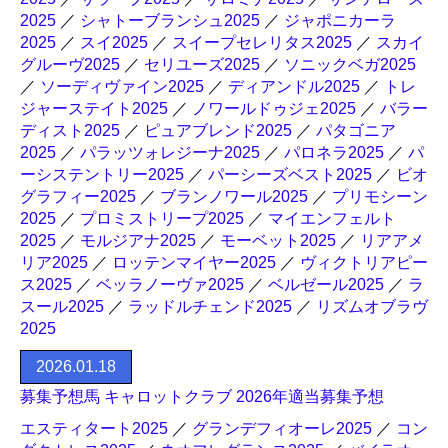
2025
／
シャトーブランシュ2025
／
ジャポニカーラ
2025
／
スイ2025
／
スイープセレリタス2025
／
スカイ
グルーヴ2025
／
セリユーズ2025
／
ソニックベガ2025
／
ソーディヴァイン2025
／
ディアンドル2025
／
トレ
ジャーステイト2025
／
ノワールドゥジェ2025
／
バラー
ディスト2025
／
ピュアブレンド2025
／
パタゴニア
2025
／
パラッツォレジーナ2025
／
パロネラ2025
／
パ
ーシステントリー2025
／
パーシーズベスト2025
／
ビオ
グラフィー2025
／
ブランノワール2025
／
プリモシーン
2025
／
プロミストリープ2025
／
マイエンフェルト
2025
／
モルジアナ2025
／
モーベット2025
／
リアアメ
リア2025
／
ロッテンマイヤー2025
／
ヴィクトリアピー
ス2025
／
ベッラノーヴァ2025
／
ベルゼール2025
／
ラ
スール2025
／
ラッドルチェンド2025
／
リズムオブラヴ
2025
2026.01.18
募集予想馬 キャロットクラブ 2026年適当募集予想
エスティタート2025
／
グランデフィオーレ2025
／
コン