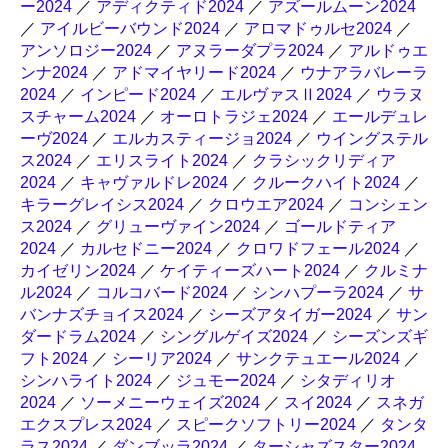
ー2024
／
アディクティド2024
／
アズールムーン2024
／
アイルビーバウンド2024
／
アロマドゥルセ2024
／
アンソロジー2024
／
アヌラーダプラ2024
／
アルドゥエ
ンナ2024
／
アドマイヤリード2024
／
ウナアラバレーラ
2024
／
インピード2024
／
エルヴァスⅡ2024
／
ウラヌ
スチャーム2024
／
オーロトラジェ2024
／
エールデュレ
ーヴ2024
／
エルカスティージョ2024
／
ウイングステル
ス2024
／
エリスライト2024
／
クラシックリディア
2024
／
キャヴァルドレ2024
／
クルークハイト2024
／
キラーグレイシス2024
／
クロウエア2024
／
コンシェン
ス2024
／
グリューヴァイン2024
／
ゴールドティア
2024
／
カルセドニー2024
／
クロワドフェール2024
／
カイゼリン2024
／
ケイティーズハート2024
／
クルミナ
ル2024
／
コルコバード2024
／
シンハプーラ2024
／
サ
バンナズチョイス2024
／
シーズアタイガー2024
／
サン
ダードラム2024
／
シングルゲイズ2024
／
シーズンズギ
フト2024
／
シーリア2024
／
サンクテュエール2024
／
シンハライト2024
／
ジュモー2024
／
シタディリオ
2024
／
ソーメニーウェイズ2024
／
スイ2024
／
スネガ
エクスプレス2024
／
スピークソフトリー2024
／
タンタ
ラス2024
／
ダンブッラ2024
／
ターシャズスター2024