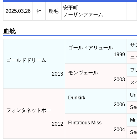
安平町
2025.03.26
牡
鹿毛
ノーザンファーム
血統
サン
ゴールドアリュール
1999
ニキ
ゴールドドリーム
フレ
モンヴェール
2013
2003
スペ
Unbr
Dunkirk
2006
Secr
フォンタネットポー
Mr. 
Flirtatious Miss
2012
2004
Sedu