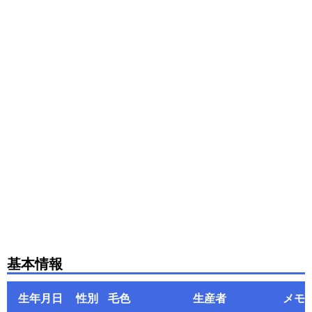
基本情報
生年月日
性別
毛色
生産者
メモ