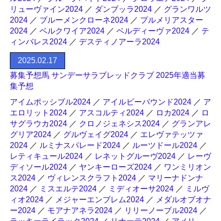
リューヴァイン2024
／
ダンブッラ2024
／
グランワルツ
2024
／
ブルーメンクローネ2024
／
プルメリアスター
2024
／
ベルクワイア2024
／
ベルディーヴァ2024
／
テ
ィンバレス2024
／
デスティノアーラ2024
2025.02.17
募集予想馬 サンデーサラブレッドクラブ 2025年適当募
集予想
アイムポッシブル2024
／
アイルビーバウンド2024
／
ア
エロリット2024
／
アスコルティ2024
／
ロカ2024
／
ロ
サグラウカ2024
／
クロノジェネシス2024
／
グランアレ
グリア2024
／
グルヴェイグ2024
／
エレヴァテッツァ
2024
／
ルミナスパレード2024
／
ルーツドール2024
／
レティキュール2024
／
レネットグルーヴ2024
／
レーヴ
ディソール2024
／
ヤンキーローズ2024
／
ワンミリオン
ス2024
／
ヴィレンスクラフト2024
／
マリーナドンナ
2024
／
ミスエルテ2024
／
ミディオーサ2024
／
ミルヴ
ィオ2024
／
メジャーエンブレム2024
／
メダルオブオナ
ー2024
／
モアナアネラ2024
／
リリーノーブル2024
／