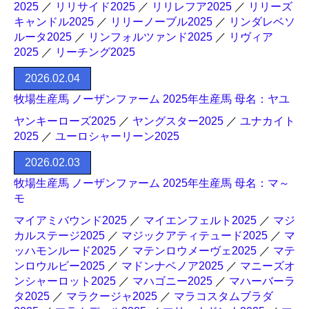
2025
／
リリサイド2025
／
リリレフア2025
／
リリーズ
キャンドル2025
／
リリーノーブル2025
／
リンダレベソ
ルータ2025
／
リンフォルツァンド2025
／
リヴィア
2025
／
リーチング2025
2026.02.04
牧場生産馬 ノーザンファーム 2025年生産馬 母名：ヤユ
ヤンキーローズ2025
／
ヤングスター2025
／
ユナカイト
2025
／
ユーロシャーリーン2025
2026.02.03
牧場生産馬 ノーザンファーム 2025年生産馬 母名：マ～
モ
マイアミバウンド2025
／
マイエンフェルト2025
／
マジ
カルステージ2025
／
マジックアティテュード2025
／
マ
ッハモンルード2025
／
マテンロウメーヴェ2025
／
マテ
ンロウルビー2025
／
マドンナベノア2025
／
マニーズオ
ンシャーロット2025
／
マハゴニー2025
／
マハーバーラ
タ2025
／
マラクージャ2025
／
マラコスタムブラダ