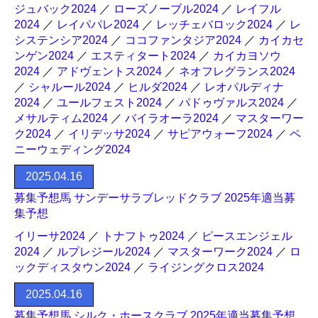
ジュバック2024
／
ローズノーブル2024
／
レイフル
2024
／
レイパパレ2024
／
レッチェバロック2024
／
レ
システンシア2024
／
ココファンタジア2024
／
カイカセ
ンゲン2024
／
エスティタート2024
／
カイカヨソウ
2024
／
アドヴェントス2024
／
ネオフレグランス2024
／
シャルール2024
／
ヒルダ2024
／
レオパルディナ
2024
／
ユールフェスト2024
／
パドゥヴァルス2024
／
メサルティム2024
／
バイラオーラ2024
／
マスターワー
ク2024
／
イリデッサ2024
／
サピアウォーフ2024
／
ペ
ニーウェディング2024
2025.04.16
募集予想馬 サンデーサラブレッドクラブ 2025年適当募
集予想
イリーサ2024
／
トナフトゥ2024
／
ピースエンジェル
2024
／
ルプレジール2024
／
マスターワーク2024
／
ロ
ックディスタウン2024
／
ライジングクロス2024
2025.04.16
募集予想馬 シルク・ホースクラブ 2025年適当募集予想