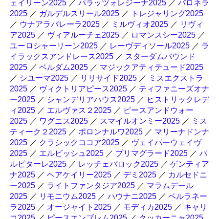
ェイリーン2025
／
パラッツォレジーナ2025
／
パロネラ
2025
／
ガルデルスリール2025
／
トレジャリング2025
／
ウナアラバレーラ2025
／
ミルヴィオ2025
／
リヴィ
ア2025
／
ヴィアルーチェ2025
／
ロマンスシー2025
／
ユーロシャーリーン2025
／
レーヴディソール2025
／
ラ
イラックスアンドレース2025
／
スターダムバウンド
2025
／
ベルダム2025
／
マジックアティテュード2025
／
シユーマ2025
／
リリサイド2025
／
ミスエクストラ
2025
／
ヴィクトリアピース2025
／
ティファニーズオナ
ー2025
／
シャンデリアハウス2025
／
ヒストリックレデ
ィ2025
／
エルヴァス２2025
／
ピースアンドウォー
2025
／
ワグニス2025
／
スマイルオンミー2025
／
ミス
ティーク２2025
／
ポロンナルワ2025
／
マリーナドンナ
2025
／
クラシックココア2025
／
ヴェイパーウェイヴ
2025
／
エルビッシュ2025
／
プリマグラード2025
／
パ
ルピターレ2025
／
レッチェバロック2025
／
ゲンティア
ナ2025
／
ヘアケイリー2025
／
デミ2025
／
カルセドニ
ー2025
／
ライトファンタジア2025
／
マラムデール
2025
／
リモニウム2025
／
ハウナニ2025
／
ペルラネー
ラ2025
／
オージャイト2025
／
モディカ2025
／
キャリ
コ2025
／
ピースエンブレム2025
／
クッカーニャ2025