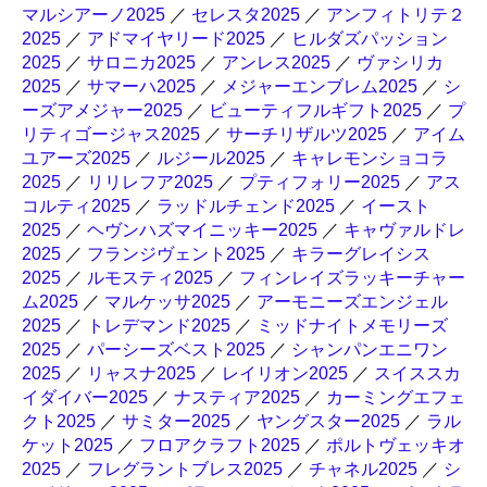
マルシアーノ2025
／
セレスタ2025
／
アンフィトリテ２
2025
／
アドマイヤリード2025
／
ヒルダズパッション
2025
／
サロニカ2025
／
アンレス2025
／
ヴァシリカ
2025
／
サマーハ2025
／
メジャーエンブレム2025
／
シ
ーズアメジャー2025
／
ビューティフルギフト2025
／
プ
リティゴージャス2025
／
サーチリザルツ2025
／
アイム
ユアーズ2025
／
ルジール2025
／
キャレモンショコラ
2025
／
リリレフア2025
／
プティフォリー2025
／
アス
コルティ2025
／
ラッドルチェンド2025
／
イースト
2025
／
ヘヴンハズマイニッキー2025
／
キャヴァルドレ
2025
／
フランジヴェント2025
／
キラーグレイシス
2025
／
ルモスティ2025
／
フィンレイズラッキーチャー
ム2025
／
マルケッサ2025
／
アーモニーズエンジェル
2025
／
トレデマンド2025
／
ミッドナイトメモリーズ
2025
／
パーシーズベスト2025
／
シャンパンエニワン
2025
／
リャスナ2025
／
レイリオン2025
／
スイススカ
イダイバー2025
／
ナスティア2025
／
カーミングエフェ
クト2025
／
サミター2025
／
ヤングスター2025
／
ラル
ケット2025
／
フロアクラフト2025
／
ポルトヴェッキオ
2025
／
フレグラントブレス2025
／
チャネル2025
／
シ