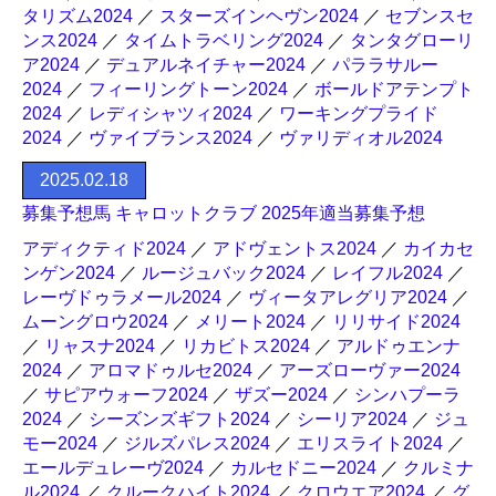
タリズム2024
／
スターズインヘヴン2024
／
セブンスセ
ンス2024
／
タイムトラベリング2024
／
タンタグローリ
ア2024
／
デュアルネイチャー2024
／
パララサルー
2024
／
フィーリングトーン2024
／
ボールドアテンプト
2024
／
レディシャツィ2024
／
ワーキングプライド
2024
／
ヴァイブランス2024
／
ヴァリディオル2024
2025.02.18
募集予想馬 キャロットクラブ 2025年適当募集予想
アディクティド2024
／
アドヴェントス2024
／
カイカセ
ンゲン2024
／
ルージュバック2024
／
レイフル2024
／
レーヴドゥラメール2024
／
ヴィータアレグリア2024
／
ムーングロウ2024
／
メリート2024
／
リリサイド2024
／
リャスナ2024
／
リカビトス2024
／
アルドゥエンナ
2024
／
アロマドゥルセ2024
／
アーズローヴァー2024
／
サピアウォーフ2024
／
ザズー2024
／
シンハプーラ
2024
／
シーズンズギフト2024
／
シーリア2024
／
ジュ
モー2024
／
ジルズパレス2024
／
エリスライト2024
／
エールデュレーヴ2024
／
カルセドニー2024
／
クルミナ
ル2024
／
クルークハイト2024
／
クロウエア2024
／
グ