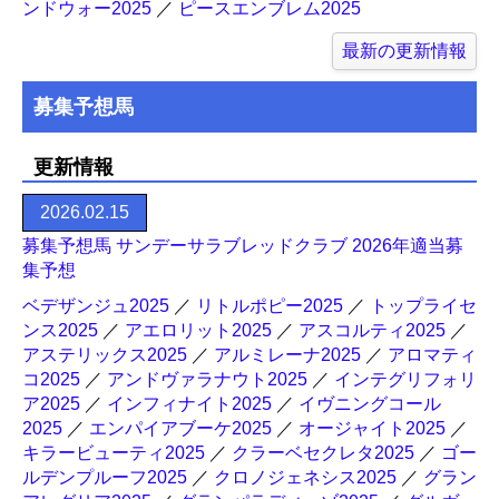
ンドウォー2025
／
ピースエンブレム2025
最新の更新情報
募集予想馬
更新情報
2026.02.15
募集予想馬 サンデーサラブレッドクラブ 2026年適当募
集予想
ベデザンジュ2025
／
リトルポピー2025
／
トップライセ
ンス2025
／
アエロリット2025
／
アスコルティ2025
／
アステリックス2025
／
アルミレーナ2025
／
アロマティ
コ2025
／
アンドヴァラナウト2025
／
インテグリフォリ
ア2025
／
インフィナイト2025
／
イヴニングコール
2025
／
エンパイアブーケ2025
／
オージャイト2025
／
キラービューティ2025
／
クラーベセクレタ2025
／
ゴー
ルデンプルーフ2025
／
クロノジェネシス2025
／
グラン