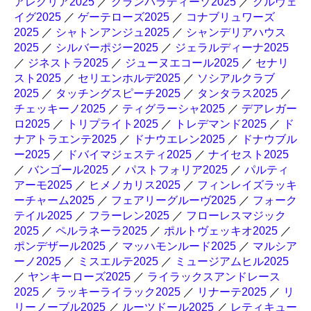
アレグリア2025
／
グランパラディーゾ2025
／
グルヴェ
イグ2025
／
ゲーテローズ2025
／
コナブリュワーズ
2025
／
シャトンアンジュ2025
／
シャンデリアハウス
2025
／
シルバーポジー2025
／
ジェラルディーナ2025
／
ジネストラ2025
／
ジューヌエコール2025
／
セナリ
スト2025
／
セリエンホルデ2025
／
ソシアルクラブ
2025
／
タッチングスピーチ2025
／
タンタラス2025
／
チェッキーノ2025
／
ティグラーシャ2025
／
デアレガー
ロ2025
／
トリプライト2025
／
トレデマンド2025
／
ド
ナアトラエンテ2025
／
ドナウエレン2025
／
ドナウブル
ー2025
／
ドバイマジェスティ2025
／
ナイセスト2025
／
バンゴール2025
／
パストフォリア2025
／
パルティ
アーモ2025
／
ヒメノカリス2025
／
フィンレイズラッキ
ーチャーム2025
／
フェアリーグルーヴ2025
／
フォーク
テイル2025
／
フラーレン2025
／
フローレスマジック
2025
／
ペルラネーラ2025
／
ポルトヴェッキオ2025
／
ポンデザール2025
／
マッハモンルード2025
／
マルシア
ーノ2025
／
ミスエルテ2025
／
ミュージアムヒル2025
／
ヤンキーローズ2025
／
ライラックスアンドレース
2025
／
ラッキーライラック2025
／
リナーテ2025
／
リ
リーノーブル2025
／
ルーツドール2025
／
レティキュー