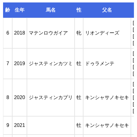
齢
生年
馬名
性
父名
[
[
6
2018
マテンロウガイア
牝
リオンディーズ
[
[
[
[
7
2019
ジャスティンカツミ
牡
ドゥラメンテ
[
[
[
[
8
2020
ジャスティンカプリ
牡
キンシャサノキセキ
[
[
[
9
2021
牡
キンシャサノキセキ