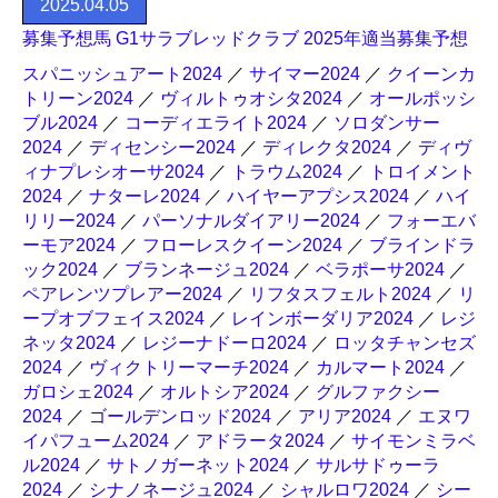
2025.04.05
募集予想馬 G1サラブレッドクラブ 2025年適当募集予想
スパニッシュアート2024
／
サイマー2024
／
クイーンカ
トリーン2024
／
ヴィルトゥオシタ2024
／
オールポッシ
ブル2024
／
コーディエライト2024
／
ソロダンサー
2024
／
ディセンシー2024
／
ディレクタ2024
／
ディヴ
ィナプレシオーサ2024
／
トラウム2024
／
トロイメント
2024
／
ナターレ2024
／
ハイヤーアプシス2024
／
ハイ
リリー2024
／
パーソナルダイアリー2024
／
フォーエバ
ーモア2024
／
フローレスクイーン2024
／
ブラインドラ
ック2024
／
ブランネージュ2024
／
ベラポーサ2024
／
ペアレンツプレアー2024
／
リフタスフェルト2024
／
リ
ープオブフェイス2024
／
レインボーダリア2024
／
レジ
ネッタ2024
／
レジーナドーロ2024
／
ロッタチャンセズ
2024
／
ヴィクトリーマーチ2024
／
カルマート2024
／
ガロシェ2024
／
オルトシア2024
／
グルファクシー
2024
／
ゴールデンロッド2024
／
アリア2024
／
エヌワ
イパフューム2024
／
アドラータ2024
／
サイモンミラベ
ル2024
／
サトノガーネット2024
／
サルサドゥーラ
2024
／
シナノネージュ2024
／
シャルロワ2024
／
シー