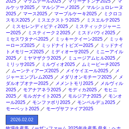
2025
／
マラムデール2025
／
マリーナドンナ2025
／
マ
ルケッサ2025
／
マルシアーノ2025
／
マルシュロレーヌ
2025
／
マース2025
／
マーブルケーキ2025
／
ミクロコ
スモス2025
／
ミスエクストラ2025
／
ミスエルテ2025
／
ミスセレンディピティ2025
／
ミスティックジャーニ
ー2025
／
ミスティーク２2025
／
ミスドバウィ2025
／
ミセスワタナベ2025
／
ミッキークイーン2025
／
ミッキ
ーローズ2025
／
ミッドナイトビズー2025
／
ミッドナイ
トメモリーズ2025
／
ミディオーサ2025
／
ミニーアイル
2025
／
ミヤマザクラ2025
／
ミュージアムヒル2025
／
ミリッサ2025
／
ミルヴィオ2025
／
ムミービーチ2025
／
ムーンティアーズ2025
／
メイケイエール2025
／
メ
ジャーエンブレム2025
／
メダリオンモチーフ2025
／
メ
ダルオブオナー2025
／
メメントモリ2025
／
メルヴィル
2025
／
モアナアネラ2025
／
モディカ2025
／
モヒニ
2025
／
モルガナイト2025
／
モルジアナ2025
／
モンオ
ール2025
／
モンファボリ2025
／
モンペルデュ2025
／
モーベット2025
／
モーヴサファイア2025
2026.02.02
牧場生産馬 ノーザンファーム 2025年生産馬 母名：ヘホ