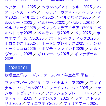
ヘアケイリー2025
／
ヘヴンハズマイニッキー2025
／
ベ
ストシンガー2025
／
ベッラノーヴァ2025
／
ベラソフィ
ア2025
／
ベルエポック2025
／
ベルクワイア2025
／
ベ
ルスリーブ2025
／
ベルゼール2025
／
ベルダム2025
／
ベルヴォーグ2025
／
ベレッツァデアルテアガ2025
／
ペ
ルペトゥオ2025
／
ペルラネーラ2025
／
ペレ2025
／
ホ
ウオウピースフル2025
／
ホットンヘクティック2025
／
ホロロジスト2025
／
ホートンプレインズ2025
／
ボンジ
ュールココロ2025
／
ポジティブマインド2025
／
ポルト
ヴェッキオ2025
／
ポロンナルワ2025
／
ポンデザール
2025
2026.02.01
牧場生産馬 ノーザンファーム 2025年生産馬 母名：フ
ファイアバーン2025
／
ファイナルスコア2025
／
ファイ
ナルディシジョン2025
／
ファインルージュ2025
／
ファ
シネートダイア2025
／
ファッションプレート2025
／
フ
ァディラー2025
／
ファンスター2025
／
ファーストフォ
リオ2025
／
フィニフティ2025
／
フィリアプーラ2025