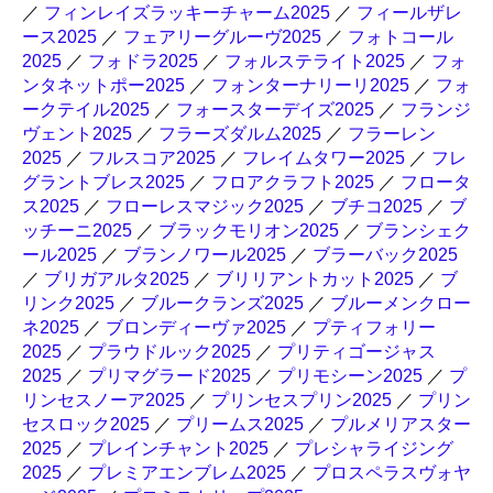
／
フィンレイズラッキーチャーム2025
／
フィールザレ
ース2025
／
フェアリーグルーヴ2025
／
フォトコール
2025
／
フォドラ2025
／
フォルステライト2025
／
フォ
ンタネットポー2025
／
フォンターナリーリ2025
／
フォ
ークテイル2025
／
フォースターデイズ2025
／
フランジ
ヴェント2025
／
フラーズダルム2025
／
フラーレン
2025
／
フルスコア2025
／
フレイムタワー2025
／
フレ
グラントブレス2025
／
フロアクラフト2025
／
フロータ
ス2025
／
フローレスマジック2025
／
ブチコ2025
／
ブ
ッチーニ2025
／
ブラックモリオン2025
／
ブランシェク
ール2025
／
ブランノワール2025
／
ブラーバック2025
／
ブリガアルタ2025
／
ブリリアントカット2025
／
ブ
リンク2025
／
ブルークランズ2025
／
ブルーメンクロー
ネ2025
／
ブロンディーヴァ2025
／
プティフォリー
2025
／
プラウドルック2025
／
プリティゴージャス
2025
／
プリマグラード2025
／
プリモシーン2025
／
プ
リンセスノーア2025
／
プリンセスプリン2025
／
プリン
セスロック2025
／
プリームス2025
／
プルメリアスター
2025
／
プレインチャント2025
／
プレシャライジング
2025
／
プレミアエンブレム2025
／
プロスペラスヴォヤ