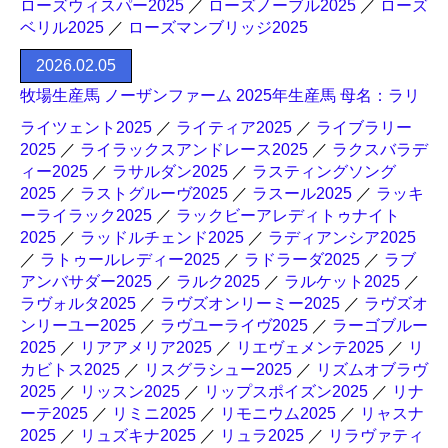
ローズウィスパー2025
／
ローズノーブル2025
／
ローズ
ベリル2025
／
ローズマンブリッジ2025
2026.02.05
牧場生産馬 ノーザンファーム 2025年生産馬 母名：ラリ
ライツェント2025
／
ライティア2025
／
ライブラリー
2025
／
ライラックスアンドレース2025
／
ラクスバラデ
ィー2025
／
ラサルダン2025
／
ラスティングソング
2025
／
ラストグルーヴ2025
／
ラスール2025
／
ラッキ
ーライラック2025
／
ラックビーアレディトゥナイト
2025
／
ラッドルチェンド2025
／
ラディアンシア2025
／
ラトゥールレディー2025
／
ラドラーダ2025
／
ラブ
アンバサダー2025
／
ラルク2025
／
ラルケット2025
／
ラヴォルタ2025
／
ラヴズオンリーミー2025
／
ラヴズオ
ンリーユー2025
／
ラヴユーライヴ2025
／
ラーゴブルー
2025
／
リアアメリア2025
／
リエヴェメンテ2025
／
リ
カビトス2025
／
リスグラシュー2025
／
リズムオブラヴ
2025
／
リッスン2025
／
リップスポイズン2025
／
リナ
ーテ2025
／
リミニ2025
／
リモニウム2025
／
リャスナ
2025
／
リュズキナ2025
／
リュラ2025
／
リラヴァティ