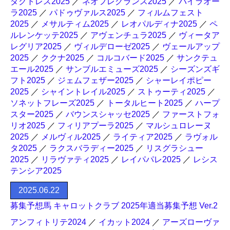
ダクトレス2025
／
ネオフレグランス2025
／
バイラオー
ラ2025
／
パドゥヴァルス2025
／
フィルムフェスト
2025
／
メサルティム2025
／
レオパルディナ2025
／
ペ
ルレンケッテ2025
／
アヴェンチュラ2025
／
ヴィータア
レグリア2025
／
ヴィルデローゼ2025
／
ヴェールアップ
2025
／
ククナ2025
／
コルコバード2025
／
サンクテュ
エール2025
／
サンブルエミューズ2025
／
シーズンズギ
フト2025
／
ジェムフェザー2025
／
シャーレイポピー
2025
／
シャイントレイル2025
／
ストゥーティ2025
／
ソネットフレーズ2025
／
トータルヒート2025
／
ハープ
スター2025
／
バウンスシャッセ2025
／
ファーストフォ
リオ2025
／
フィリアプーラ2025
／
マルシュロレーヌ
2025
／
メルヴィル2025
／
ライティア2025
／
ラヴォル
タ2025
／
ラクスバラディー2025
／
リスグラシュー
2025
／
リラヴァティ2025
／
レイパパレ2025
／
レシス
テンシア2025
2025.06.22
募集予想馬 キャロットクラブ 2025年適当募集予想 Ver.2
アンフィトリテ2024
／
イカット2024
／
アーズローヴァ