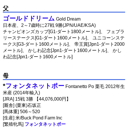
父
ゴールドドリーム
Gold Dream
日本産、2～7歳時に27戦 9勝(JPN/UAE/KSA)
チャンピオンズカップ[G1-ダート1800メートル]、 フェブラ
リーステークス[G1-ダート1600メートル]、 ユニコーンステ
ークス[G3-ダート1600メートル]、 帝王賞[Jpn1-ダート2000
メートル]、 かしわ記念[Jpn1-ダート1600メートル]、 かし
わ記念[Jpn1-ダート1600メートル]
母
*
フォンタネットポー
Fontanetto Po 栗毛 2012年生
米産 (2014年輸入)
[JRA] 15戦 3勝 【44,076,000円】
[厩舎] (栗東)石坂正
[馬体重] 506～520
[生産] 米/Buck Pond Farm Inc
[繁殖牝馬]
フォンタネットポー