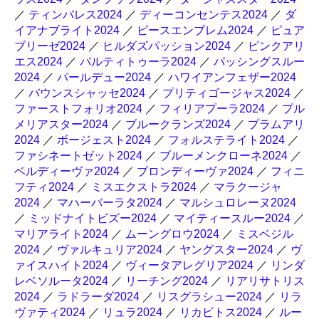
／
ティンバレス2024
／
ディーコンセンテス2024
／
ダ
イアナブライト2024
／
ピースエンブレム2024
／
ピュア
ブリーゼ2024
／
ヒルダズパッション2024
／
ピンクアリ
エス2024
／
パルティトゥーラ2024
／
パッシングスルー
2024
／
パールデュー2024
／
ハワイアンフェザー2024
／
バウンスシャッセ2024
／
プリティゴージャス2024
／
ファーストフォリオ2024
／
フィリアプーラ2024
／
プル
メリアスター2024
／
ブルークランズ2024
／
プラムアリ
2024
／
ボージェスト2024
／
フォルステライト2024
／
ファシネートゼット2024
／
ブルーメンクローネ2024
／
ベルディーヴァ2024
／
ブロンディーヴァ2024
／
フィニ
フティ2024
／
ミスエクストラ2024
／
マラクージャ
2024
／
マハーバーラタ2024
／
マルシュロレーヌ2024
／
ミッドナイトビズー2024
／
マイティースルー2024
／
マリアライト2024
／
ムーングロウ2024
／
ミスベジル
2024
／
ヴァルキュリア2024
／
ヤングスター2024
／
ヴ
ァイスハイト2024
／
ヴィータアレグリア2024
／
リンダ
レベソルータ2024
／
リーチング2024
／
リアリサトリス
2024
／
ラドラーダ2024
／
リスグラシュー2024
／
リラ
ヴァティ2024
／
リュラ2024
／
リカビトス2024
／
ルー