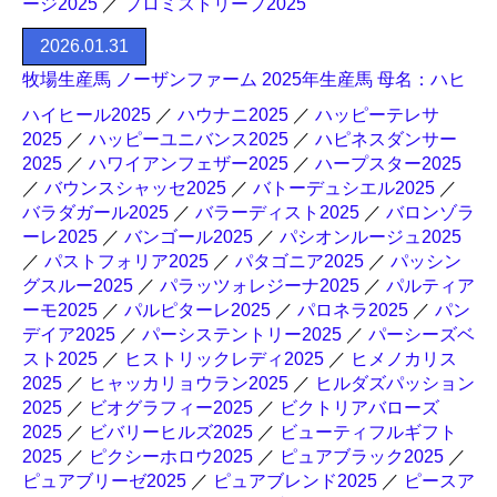
ージ2025
／
プロミストリープ2025
2026.01.31
牧場生産馬 ノーザンファーム 2025年生産馬 母名：ハヒ
ハイヒール2025
／
ハウナニ2025
／
ハッピーテレサ
2025
／
ハッピーユニバンス2025
／
ハピネスダンサー
2025
／
ハワイアンフェザー2025
／
ハープスター2025
／
バウンスシャッセ2025
／
バトーデュシエル2025
／
バラダガール2025
／
バラーディスト2025
／
バロンゾラ
ーレ2025
／
バンゴール2025
／
パシオンルージュ2025
／
パストフォリア2025
／
パタゴニア2025
／
パッシン
グスルー2025
／
パラッツォレジーナ2025
／
パルティア
ーモ2025
／
パルピターレ2025
／
パロネラ2025
／
パン
デイア2025
／
パーシステントリー2025
／
パーシーズベ
スト2025
／
ヒストリックレディ2025
／
ヒメノカリス
2025
／
ヒャッカリョウラン2025
／
ヒルダズパッション
2025
／
ビオグラフィー2025
／
ビクトリアバローズ
2025
／
ビバリーヒルズ2025
／
ビューティフルギフト
2025
／
ピクシーホロウ2025
／
ピュアブラック2025
／
ピュアブリーゼ2025
／
ピュアブレンド2025
／
ピースア