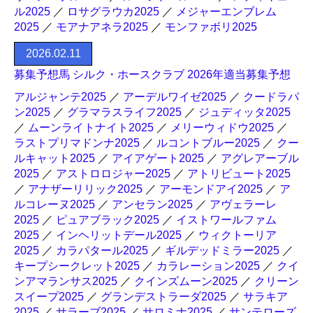
ル2025
／
ロサグラウカ2025
／
メジャーエンブレム
2025
／
モアナアネラ2025
／
モンファボリ2025
2026.02.11
募集予想馬 シルク・ホースクラブ 2026年適当募集予想
アルジャンテ2025
／
アーデルワイゼ2025
／
クードラパ
ン2025
／
グラマラスライフ2025
／
ジュディッタ2025
／
ムーンライトナイト2025
／
メリーウィドウ2025
／
ラストプリマドンナ2025
／
ルコントブルー2025
／
クー
ルキャット2025
／
アイアゲート2025
／
アグレアーブル
2025
／
アストロロジャー2025
／
アトリビュート2025
／
アナザーリリック2025
／
アーモンドアイ2025
／
ア
ルコレーヌ2025
／
アンセラン2025
／
アヴェラーレ
2025
／
ピュアブラック2025
／
イストワールファム
2025
／
インヘリットデール2025
／
ウィクトーリア
2025
／
カラパタール2025
／
ギルデッドミラー2025
／
キープシークレット2025
／
カラレーション2025
／
クイ
ンアマランサス2025
／
クインズムーン2025
／
クリーン
スイープ2025
／
グランデストラーダ2025
／
サラキア
2025
／
サラーブ2025
／
サロミナ2025
／
サンテローズ