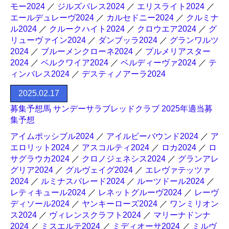
モー2024
／
ジルズパレス2024
／
エリスライト2024
／
エールデュレーヴ2024
／
カルセドニー2024
／
クルミナ
ル2024
／
クルークハイト2024
／
クロウエア2024
／
グ
リューヴァイン2024
／
ダンブッラ2024
／
グランワルツ
2024
／
ブルーメンクローネ2024
／
プルメリアスター
2024
／
ベルクワイア2024
／
ベルディーヴァ2024
／
テ
ィンバレス2024
／
デスティノアーラ2024
2025.02.17
募集予想馬 サンデーサラブレッドクラブ 2025年適当募
集予想
アイムポッシブル2024
／
アイルビーバウンド2024
／
ア
エロリット2024
／
アスコルティ2024
／
ロカ2024
／
ロ
サグラウカ2024
／
クロノジェネシス2024
／
グランアレ
グリア2024
／
グルヴェイグ2024
／
エレヴァテッツァ
2024
／
ルミナスパレード2024
／
ルーツドール2024
／
レティキュール2024
／
レネットグルーヴ2024
／
レーヴ
ディソール2024
／
ヤンキーローズ2024
／
ワンミリオン
ス2024
／
ヴィレンスクラフト2024
／
マリーナドンナ
2024
／
ミスエルテ2024
／
ミディオーサ2024
／
ミルヴ