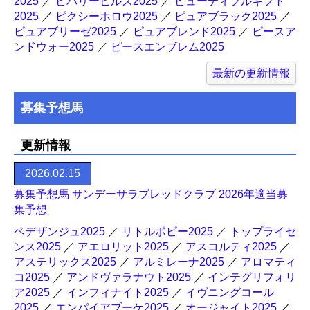
2025
／
ビバリーヒルズ2025
／
ビューティフルギフト
2025
／
ピクシーホロウ2025
／
ピュアブラック2025
／
ピュアブリーゼ2025
／
ピュアブレンド2025
／
ピースア
ンドウォー2025
／
ピースエンブレム2025
最新の更新情報
募集予想馬
更新情報
2026.02.15
募集予想馬 サンデーサラブレッドクラブ 2026年適当募
集予想
ベデザンジュ2025
／
リトルポピー2025
／
トップライセ
ンス2025
／
アエロリット2025
／
アスコルティ2025
／
アステリックス2025
／
アルミレーナ2025
／
アロマティ
コ2025
／
アンドヴァラナウト2025
／
インテグリフォリ
ア2025
／
インフィナイト2025
／
イヴニングコール
2025
／
エンパイアブーケ2025
／
オージャイト2025
／