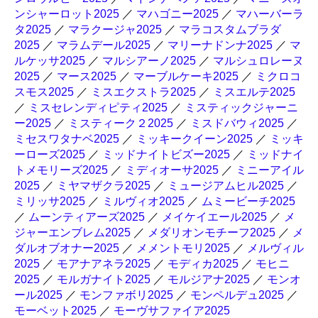
ンシャーロット2025
／
マハゴニー2025
／
マハーバーラ
タ2025
／
マラクージャ2025
／
マラコスタムブラダ
2025
／
マラムデール2025
／
マリーナドンナ2025
／
マ
ルケッサ2025
／
マルシアーノ2025
／
マルシュロレーヌ
2025
／
マース2025
／
マーブルケーキ2025
／
ミクロコ
スモス2025
／
ミスエクストラ2025
／
ミスエルテ2025
／
ミスセレンディピティ2025
／
ミスティックジャーニ
ー2025
／
ミスティーク２2025
／
ミスドバウィ2025
／
ミセスワタナベ2025
／
ミッキークイーン2025
／
ミッキ
ーローズ2025
／
ミッドナイトビズー2025
／
ミッドナイ
トメモリーズ2025
／
ミディオーサ2025
／
ミニーアイル
2025
／
ミヤマザクラ2025
／
ミュージアムヒル2025
／
ミリッサ2025
／
ミルヴィオ2025
／
ムミービーチ2025
／
ムーンティアーズ2025
／
メイケイエール2025
／
メ
ジャーエンブレム2025
／
メダリオンモチーフ2025
／
メ
ダルオブオナー2025
／
メメントモリ2025
／
メルヴィル
2025
／
モアナアネラ2025
／
モディカ2025
／
モヒニ
2025
／
モルガナイト2025
／
モルジアナ2025
／
モンオ
ール2025
／
モンファボリ2025
／
モンペルデュ2025
／
モーベット2025
／
モーヴサファイア2025