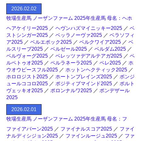
2026.02.02
牧場生産馬 ノーザンファーム 2025年生産馬 母名：ヘホ
ヘアケイリー2025
／
ヘヴンハズマイニッキー2025
／
ベ
ストシンガー2025
／
ベッラノーヴァ2025
／
ベラソフィ
ア2025
／
ベルエポック2025
／
ベルクワイア2025
／
ベ
ルスリーブ2025
／
ベルゼール2025
／
ベルダム2025
／
ベルヴォーグ2025
／
ベレッツァデアルテアガ2025
／
ペ
ルペトゥオ2025
／
ペルラネーラ2025
／
ペレ2025
／
ホ
ウオウピースフル2025
／
ホットンヘクティック2025
／
ホロロジスト2025
／
ホートンプレインズ2025
／
ボンジ
ュールココロ2025
／
ポジティブマインド2025
／
ポルト
ヴェッキオ2025
／
ポロンナルワ2025
／
ポンデザール
2025
2026.02.01
牧場生産馬 ノーザンファーム 2025年生産馬 母名：フ
ファイアバーン2025
／
ファイナルスコア2025
／
ファイ
ナルディシジョン2025
／
ファインルージュ2025
／
ファ