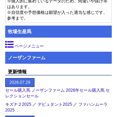
※個人的に集めているデータのため、間違いや抜け等
はあります。
※自信度や予想価格は願望が入った適当な感じです、
参考まで。
牧場生産馬
ページメニュー
ノーザンファーム
更新情報
2026.07.29
セール購入馬 ノーザンファーム 2026年セール購入馬 セ
レクションセール
キズナ２2025
／
デビュタント2025
／
ファハンムーラ
2025