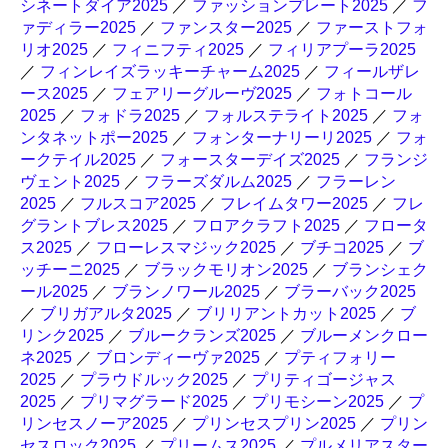
シネートダイア2025
／
ファッションプレート2025
／
フ
ァディラー2025
／
ファンスター2025
／
ファーストフォ
リオ2025
／
フィニフティ2025
／
フィリアプーラ2025
／
フィンレイズラッキーチャーム2025
／
フィールザレ
ース2025
／
フェアリーグルーヴ2025
／
フォトコール
2025
／
フォドラ2025
／
フォルステライト2025
／
フォ
ンタネットポー2025
／
フォンターナリーリ2025
／
フォ
ークテイル2025
／
フォースターデイズ2025
／
フランジ
ヴェント2025
／
フラーズダルム2025
／
フラーレン
2025
／
フルスコア2025
／
フレイムタワー2025
／
フレ
グラントブレス2025
／
フロアクラフト2025
／
フロータ
ス2025
／
フローレスマジック2025
／
ブチコ2025
／
ブ
ッチーニ2025
／
ブラックモリオン2025
／
ブランシェク
ール2025
／
ブランノワール2025
／
ブラーバック2025
／
ブリガアルタ2025
／
ブリリアントカット2025
／
ブ
リンク2025
／
ブルークランズ2025
／
ブルーメンクロー
ネ2025
／
ブロンディーヴァ2025
／
プティフォリー
2025
／
プラウドルック2025
／
プリティゴージャス
2025
／
プリマグラード2025
／
プリモシーン2025
／
プ
リンセスノーア2025
／
プリンセスプリン2025
／
プリン
セスロック2025
／
プリームス2025
／
プルメリアスター