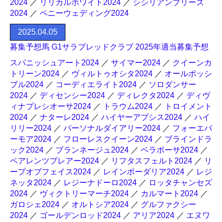
2024
／
リリカルホワイト2024
／
シシリアンブリーズ
2024
／
ペニーウェディング2024
2025.04.05
募集予想馬 G1サラブレッドクラブ 2025年適当募集予想
スパニッシュアート2024
／
サイマー2024
／
クイーンカ
トリーン2024
／
ヴィルトゥオシタ2024
／
オールポッシ
ブル2024
／
コーディエライト2024
／
ソロダンサー
2024
／
ディセンシー2024
／
ディレクタ2024
／
ディヴ
ィナプレシオーサ2024
／
トラウム2024
／
トロイメント
2024
／
ナターレ2024
／
ハイヤーアプシス2024
／
ハイ
リリー2024
／
パーソナルダイアリー2024
／
フォーエバ
ーモア2024
／
フローレスクイーン2024
／
ブラインドラ
ック2024
／
ブランネージュ2024
／
ベラポーサ2024
／
ペアレンツプレアー2024
／
リフタスフェルト2024
／
リ
ープオブフェイス2024
／
レインボーダリア2024
／
レジ
ネッタ2024
／
レジーナドーロ2024
／
ロッタチャンセズ
2024
／
ヴィクトリーマーチ2024
／
カルマート2024
／
ガロシェ2024
／
オルトシア2024
／
グルファクシー
2024
／
ゴールデンロッド2024
／
アリア2024
／
エヌワ