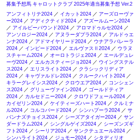
募集予想馬 キャロットクラブ 2025年適当募集予想 Ver.2
アンフィトリテ2024
／
イカット2024
／
アーズローヴァ
ー2024
／
アディクティド2024
／
アズールムーン2024
／
アイルビーバウンド2024
／
アロマドゥルセ2024
／
アンソロジー2024
／
アヌラーダプラ2024
／
アルドゥエ
ンナ2024
／
アドマイヤリード2024
／
ウナアラバレーラ
2024
／
インピード2024
／
エルヴァスⅡ2024
／
ウラヌ
スチャーム2024
／
オーロトラジェ2024
／
エールデュレ
ーヴ2024
／
エルカスティージョ2024
／
ウイングステル
ス2024
／
エリスライト2024
／
クラシックリディア
2024
／
キャヴァルドレ2024
／
クルークハイト2024
／
キラーグレイシス2024
／
クロウエア2024
／
コンシェン
ス2024
／
グリューヴァイン2024
／
ゴールドティア
2024
／
カルセドニー2024
／
クロワドフェール2024
／
カイゼリン2024
／
ケイティーズハート2024
／
クルミナ
ル2024
／
コルコバード2024
／
シンハプーラ2024
／
サ
バンナズチョイス2024
／
シーズアタイガー2024
／
サン
ダードラム2024
／
シングルゲイズ2024
／
シーズンズギ
フト2024
／
シーリア2024
／
サンクテュエール2024
／
シンハライト2024
／
ジュモー2024
／
シタディリオ