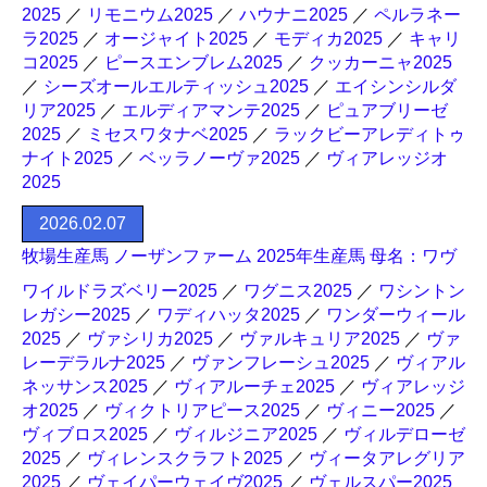
2025
／
リモニウム2025
／
ハウナニ2025
／
ペルラネー
ラ2025
／
オージャイト2025
／
モディカ2025
／
キャリ
コ2025
／
ピースエンブレム2025
／
クッカーニャ2025
／
シーズオールエルティッシュ2025
／
エイシンシルダ
リア2025
／
エルディアマンテ2025
／
ピュアブリーゼ
2025
／
ミセスワタナベ2025
／
ラックビーアレディトゥ
ナイト2025
／
ベッラノーヴァ2025
／
ヴィアレッジオ
2025
2026.02.07
牧場生産馬 ノーザンファーム 2025年生産馬 母名：ワヴ
ワイルドラズベリー2025
／
ワグニス2025
／
ワシントン
レガシー2025
／
ワディハッタ2025
／
ワンダーウィール
2025
／
ヴァシリカ2025
／
ヴァルキュリア2025
／
ヴァ
レーデラルナ2025
／
ヴァンフレーシュ2025
／
ヴィアル
ネッサンス2025
／
ヴィアルーチェ2025
／
ヴィアレッジ
オ2025
／
ヴィクトリアピース2025
／
ヴィニー2025
／
ヴィブロス2025
／
ヴィルジニア2025
／
ヴィルデローゼ
2025
／
ヴィレンスクラフト2025
／
ヴィータアレグリア
2025
／
ヴェイパーウェイヴ2025
／
ヴェルスパー2025