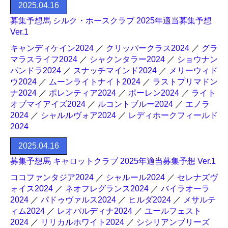
2025.04.16
募集予想馬 シルク・ホースクラブ 2025年適当募集予想
Ver.1
キャンディケイン2024
／
クリッパークラス2024
／
グラ
マラスライフ2024
／
シャクンタラー2024
／
ショウナン
パンドラ2024
／
スナッチマインド2024
／
メリーウィド
ウ2024
／
ムーンライトナイト2024
／
ラストプリマドン
ナ2024
／
ポレンティア2024
／
ポーレン2024
／
ライト
オブマイアイズ2024
／
ルコントブルー2024
／
エノラ
2024
／
シャルルヴォア2024
／
レディホークフィールド
2024
2025.04.16
募集予想馬 キャロットクラブ 2025年適当募集予想 Ver.1
ココファンタジア2024
／
シャルール2024
／
セレナズヴ
ォイス2024
／
ネオフレグランス2024
／
バイラオーラ
2024
／
パドゥヴァルス2024
／
ヒルダ2024
／
メサルテ
ィム2024
／
レオパルディナ2024
／
ユールフェスト
2024
／
リリカルホワイト2024
／
シシリアンブリーズ