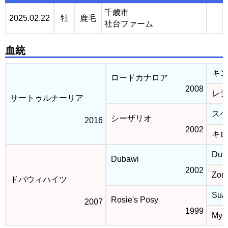
千歳市
2025.02.22
牡
鹿毛
社台ファーム
血統
キン
ロードカナロア
2008
レデ
サートゥルナーリア
スペ
シーザリオ
2016
2002
キロ
Duba
Dubawi
2002
Zom
ドバウィハイツ
Suav
Rosie's Posy
2007
1999
My B