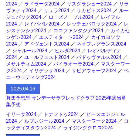
2024
／
ラドラーダ2024
／
リスグラシュー2024
／
リラ
ヴァティ2024
／
リュラ2024
／
リカビトス2024
／
ルー
ジュバック2024
／
ローズノーブル2024
／
レイフル
2024
／
レイパパレ2024
／
レッチェバロック2024
／
レ
システンシア2024
／
ココファンタジア2024
／
カイカセ
ンゲン2024
／
エスティタート2024
／
カイカヨソウ
2024
／
アドヴェントス2024
／
ネオフレグランス2024
／
シャルール2024
／
ヒルダ2024
／
レオパルディナ
2024
／
ユールフェスト2024
／
パドゥヴァルス2024
／
メサルティム2024
／
バイラオーラ2024
／
マスターワー
ク2024
／
イリデッサ2024
／
サピアウォーフ2024
／
ペ
ニーウェディング2024
2025.04.16
募集予想馬 サンデーサラブレッドクラブ 2025年適当募
集予想
イリーサ2024
／
トナフトゥ2024
／
ピースエンジェル
2024
／
ルプレジール2024
／
マスターワーク2024
／
ロ
ックディスタウン2024
／
ライジングクロス2024