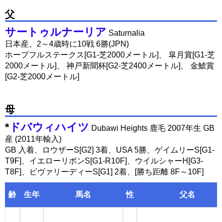
父
サートゥルナーリア
Saturnalia
日本産、2～4歳時に10戦 6勝(JPN)
ホープフルステークス[G1-芝2000メートル]、 皐月賞[G1-芝
2000メートル]、 神戸新聞杯[G2-芝2400メートル]、 金鯱賞
[G2-芝2000メートル]
母
*
ドバウィハイツ
Dubawi Heights 鹿毛 2007年生 GB
産 (2011年輸入)
GB 入着、ロウザーS[G2] 3着、USA 5勝、ゲイムリーS[G1-
T9F]、イエローリボンS[G1-R10F]、ウイルシャーH[G3-
T8F]、ビヴァリーディーS[G1] 2着、[勝ち距離 8F～10F]
齢
生年
馬名
性
父名