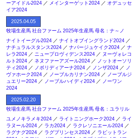
ーアイドル2024
／
メインターゲット2024
／
オデュッセ
イア2024
2025.04.05
牧場生産馬 社台ファーム 2025年生産馬 母名：ナ～ノ
ナイトイーグル2024
／
ナイトオブイングランド2024
／
ナチュラルスタンス2024
／
ナパージュケイク2024
／
ナ
レラ2024
／
ニュープロヴィデンス2024
／
ヌーヴォレコ
ルト2024
／
ネヌファーアズール2024
／
ノットオーソリ
ティ2024
／
ノボリディアーナ2024
／
ノンザ2024
／
ノ
ヴァホーク2024
／
ノーブルカリナン2024
／
ノーブルジ
ュエリー2024
／
ノーブルハイディ2024
／
ノーワン
2024
2025.02.20
牧場生産馬 社台ファーム 2025年生産馬 母名：ユラリル
ユメノキラメキ2024
／
ライトニングホーク2024
／
ライ
ラヌール2024
／
ラカ2024
／
ラクレソニエール2024
／
ラグナグ2024
／
ラグプリンセス2024
／
ラビットラン