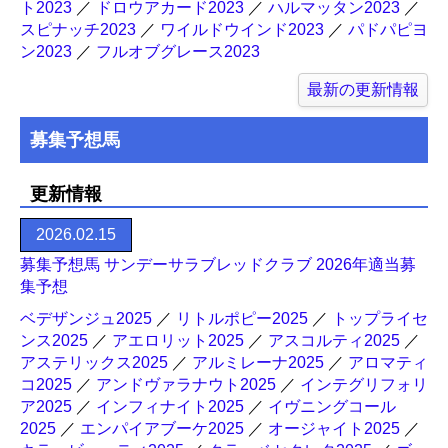
ト2023
／
ドロウアカード2023
／
ハルマッタン2023
／
スピナッチ2023
／
ワイルドウインド2023
／
パドパピヨ
ン2023
／
フルオブグレース2023
最新の更新情報
募集予想馬
更新情報
2026.02.15
募集予想馬 サンデーサラブレッドクラブ 2026年適当募
集予想
ベデザンジュ2025
／
リトルポピー2025
／
トップライセ
ンス2025
／
アエロリット2025
／
アスコルティ2025
／
アステリックス2025
／
アルミレーナ2025
／
アロマティ
コ2025
／
アンドヴァラナウト2025
／
インテグリフォリ
ア2025
／
インフィナイト2025
／
イヴニングコール
2025
／
エンパイアブーケ2025
／
オージャイト2025
／