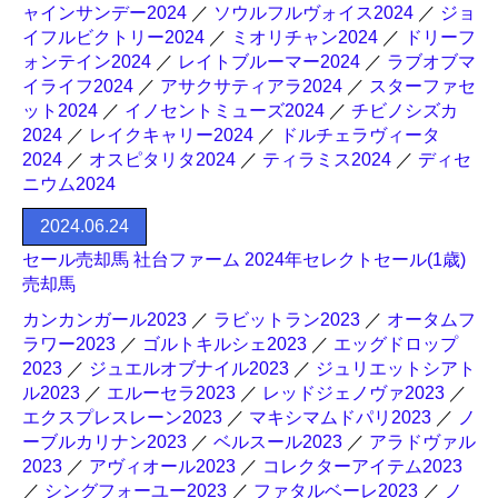
ャインサンデー2024
／
ソウルフルヴォイス2024
／
ジョ
イフルビクトリー2024
／
ミオリチャン2024
／
ドリーフ
ォンテイン2024
／
レイトブルーマー2024
／
ラブオブマ
イライフ2024
／
アサクサティアラ2024
／
スターファセ
ット2024
／
イノセントミューズ2024
／
チビノシズカ
2024
／
レイクキャリー2024
／
ドルチェラヴィータ
2024
／
オスピタリタ2024
／
ティラミス2024
／
ディセ
ニウム2024
2024.06.24
セール売却馬 社台ファーム 2024年セレクトセール(1歳)
売却馬
カンカンガール2023
／
ラビットラン2023
／
オータムフ
ラワー2023
／
ゴルトキルシェ2023
／
エッグドロップ
2023
／
ジュエルオブナイル2023
／
ジュリエットシアト
ル2023
／
エルーセラ2023
／
レッドジェノヴァ2023
／
エクスプレスレーン2023
／
マキシマムドパリ2023
／
ノ
ーブルカリナン2023
／
ベルスール2023
／
アラドヴァル
2023
／
アヴィオール2023
／
コレクターアイテム2023
／
シングフォーユー2023
／
ファタルベーレ2023
／
ノ