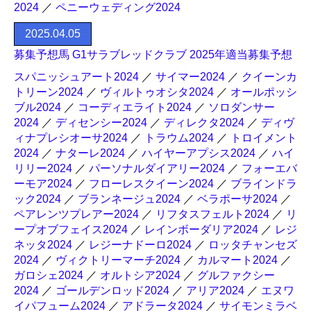
2024
／
ペニーウェディング2024
2025.04.05
募集予想馬 G1サラブレッドクラブ 2025年適当募集予想
スパニッシュアート2024
／
サイマー2024
／
クイーンカ
トリーン2024
／
ヴィルトゥオシタ2024
／
オールポッシ
ブル2024
／
コーディエライト2024
／
ソロダンサー
2024
／
ディセンシー2024
／
ディレクタ2024
／
ディヴ
ィナプレシオーサ2024
／
トラウム2024
／
トロイメント
2024
／
ナターレ2024
／
ハイヤーアプシス2024
／
ハイ
リリー2024
／
パーソナルダイアリー2024
／
フォーエバ
ーモア2024
／
フローレスクイーン2024
／
ブラインドラ
ック2024
／
ブランネージュ2024
／
ベラポーサ2024
／
ペアレンツプレアー2024
／
リフタスフェルト2024
／
リ
ープオブフェイス2024
／
レインボーダリア2024
／
レジ
ネッタ2024
／
レジーナドーロ2024
／
ロッタチャンセズ
2024
／
ヴィクトリーマーチ2024
／
カルマート2024
／
ガロシェ2024
／
オルトシア2024
／
グルファクシー
2024
／
ゴールデンロッド2024
／
アリア2024
／
エヌワ
イパフューム2024
／
アドラータ2024
／
サイモンミラベ