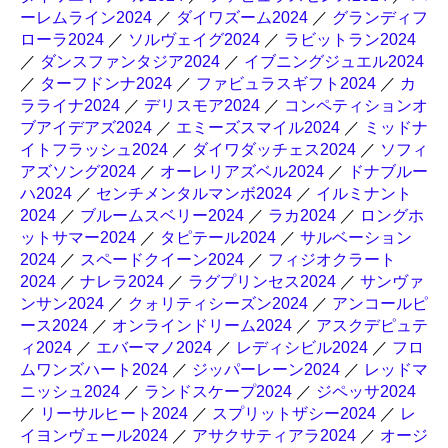
ーレムライン2024
／
ダイワズーム2024
／
グランディフ
ローラ2024
／
ソルヴェイグ2024
／
ラビットラン2024
／
ダンスファンタジア2024
／
イブニングジュエル2024
／
ターフドンナ2024
／
ファビュラスギフト2024
／
カ
ラライナ2024
／
デリスモア2024
／
コンペティションオ
ブアイデアズ2024
／
エミーズスマイル2024
／
ミッドナ
イトフラッシュ2024
／
ダイワダッチェス2024
／
ソフィ
アズソング2024
／
オーレリアズベル2024
／
ドナブルー
ハ2024
／
センチメンタルマンボ2024
／
イルミナント
2024
／
ブルームスベリー2024
／
ラカ2024
／
ロングホ
ットサマー2024
／
タピテール2024
／
サルベーション
2024
／
スペードクイーン2024
／
フィジオクラート
2024
／
ナレラ2024
／
ラグプリンセス2024
／
サンヴァ
ンサン2024
／
クォリティシーズン2024
／
アンコールピ
ース2024
／
オンラインドリーム2024
／
アスクデピュテ
ィ2024
／
エバーマノ2024
／
レディシビル2024
／
フロ
ムワンズハート2024
／
ジッパーレーン2024
／
レッドマ
ニッシュ2024
／
ランドスケープ2024
／
ジペッサ2024
／
リーサルヒート2024
／
スプリットザシー2024
／
レ
イヨンヴェール2024
／
アサクサティアラ2024
／
オージ