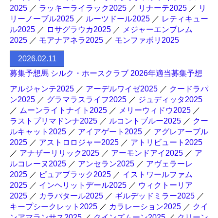
2025
／
ラッキーライラック2025
／
リナーテ2025
／
リ
リーノーブル2025
／
ルーツドール2025
／
レティキュー
ル2025
／
ロサグラウカ2025
／
メジャーエンブレム
2025
／
モアナアネラ2025
／
モンファボリ2025
2026.02.11
募集予想馬 シルク・ホースクラブ 2026年適当募集予想
アルジャンテ2025
／
アーデルワイゼ2025
／
クードラパ
ン2025
／
グラマラスライフ2025
／
ジュディッタ2025
／
ムーンライトナイト2025
／
メリーウィドウ2025
／
ラストプリマドンナ2025
／
ルコントブルー2025
／
クー
ルキャット2025
／
アイアゲート2025
／
アグレアーブル
2025
／
アストロロジャー2025
／
アトリビュート2025
／
アナザーリリック2025
／
アーモンドアイ2025
／
ア
ルコレーヌ2025
／
アンセラン2025
／
アヴェラーレ
2025
／
ピュアブラック2025
／
イストワールファム
2025
／
インヘリットデール2025
／
ウィクトーリア
2025
／
カラパタール2025
／
ギルデッドミラー2025
／
キープシークレット2025
／
カラレーション2025
／
クイ
ンアマランサス2025
／
クインズムーン2025
／
クリーン