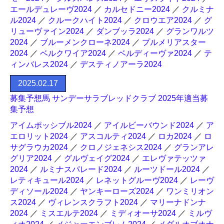
エールデュレーヴ2024
／
カルセドニー2024
／
クルミナ
ル2024
／
クルークハイト2024
／
クロウエア2024
／
グ
リューヴァイン2024
／
ダンブッラ2024
／
グランワルツ
2024
／
ブルーメンクローネ2024
／
プルメリアスター
2024
／
ベルクワイア2024
／
ベルディーヴァ2024
／
テ
ィンバレス2024
／
デスティノアーラ2024
2025.02.17
募集予想馬 サンデーサラブレッドクラブ 2025年適当募
集予想
アイムポッシブル2024
／
アイルビーバウンド2024
／
ア
エロリット2024
／
アスコルティ2024
／
ロカ2024
／
ロ
サグラウカ2024
／
クロノジェネシス2024
／
グランアレ
グリア2024
／
グルヴェイグ2024
／
エレヴァテッツァ
2024
／
ルミナスパレード2024
／
ルーツドール2024
／
レティキュール2024
／
レネットグルーヴ2024
／
レーヴ
ディソール2024
／
ヤンキーローズ2024
／
ワンミリオン
ス2024
／
ヴィレンスクラフト2024
／
マリーナドンナ
2024
／
ミスエルテ2024
／
ミディオーサ2024
／
ミルヴ