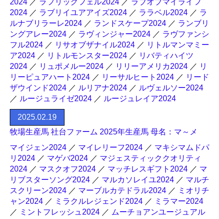
2024
／
ラフリッグフェル2024
／
ラブオブマイライフ
2024
／
ラブリイユアアイズ2024
／
ララベル2024
／
ラ
ルナブリラーレ2024
／
ランドスケープ2024
／
ランブリ
ングアレー2024
／
ラヴィンジャー2024
／
ラヴファンシ
フル2024
／
リサオブザナイル2024
／
リトルマンマミー
ア2024
／
リトルモンスター2024
／
リバティハイツ
2024
／
リュポメルー2024
／
リリーアメリカ2024
／
リ
リーピュアハート2024
／
リーサルヒート2024
／
リード
ザウインド2024
／
ルリアナ2024
／
ルヴェルソー2024
／
ルージュライゼ2024
／
ルージュレイア2024
2025.02.19
牧場生産馬 社台ファーム 2025年生産馬 母名：マ～メ
マイジェン2024
／
マイレリーフ2024
／
マキシマムドパ
リ2024
／
マゲバ2024
／
マジェスティッククオリティ
2024
／
マスクオフ2024
／
マッチレスギフト2024
／
マ
リブスターソング2024
／
マルカソレイユ2024
／
マルチ
スクリーン2024
／
マーブルカテドラル2024
／
ミオリチ
ャン2024
／
ミラクルレジェンド2024
／
ミラマー2024
／
ミントフレッシュ2024
／
ムーチョアンユージュアル