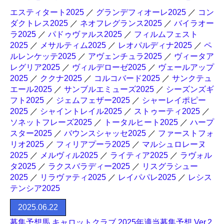
エスティタート2025
／
グランデフィオーレ2025
／
コン
ダクトレス2025
／
ネオフレグランス2025
／
バイラオー
ラ2025
／
パドゥヴァルス2025
／
フィルムフェスト
2025
／
メサルティム2025
／
レオパルディナ2025
／
ペ
ルレンケッテ2025
／
アヴェンチュラ2025
／
ヴィータア
レグリア2025
／
ヴィルデローゼ2025
／
ヴェールアップ
2025
／
ククナ2025
／
コルコバード2025
／
サンクテュ
エール2025
／
サンブルエミューズ2025
／
シーズンズギ
フト2025
／
ジェムフェザー2025
／
シャーレイポピー
2025
／
シャイントレイル2025
／
ストゥーティ2025
／
ソネットフレーズ2025
／
トータルヒート2025
／
ハープ
スター2025
／
バウンスシャッセ2025
／
ファーストフォ
リオ2025
／
フィリアプーラ2025
／
マルシュロレーヌ
2025
／
メルヴィル2025
／
ライティア2025
／
ラヴォル
タ2025
／
ラクスバラディー2025
／
リスグラシュー
2025
／
リラヴァティ2025
／
レイパパレ2025
／
レシス
テンシア2025
2025.06.22
募集予想馬 キャロットクラブ 2025年適当募集予想 Ver.2