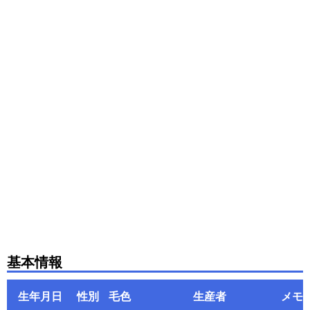
基本情報
生年月日
性別
毛色
生産者
メモ