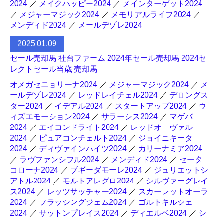
2024
／
メイクハッピー2024
／
メインターゲット2024
／
メジャーマジック2024
／
メモリアルライフ2024
／
メンディド2024
／
メールデゾレ2024
2025.01.09
セール売却馬 社台ファーム 2024年セール売却馬 2024セ
レクトセール当歳 売却馬
オメガセニョリーナ2024
／
メジャーマジック2024
／
メ
ールデゾレ2024
／
レッドレイチェル2024
／
デロングス
ター2024
／
イデアル2024
／
スタートアップ2024
／
ウ
ィズエモーション2024
／
サラーシス2024
／
マゲバ
2024
／
エイコンドライト2024
／
レッドオーヴァル
2024
／
ピュアコンチェルト2024
／
ジョイニキータ
2024
／
ディヴァインハイツ2024
／
カリーナミア2024
／
ラヴファンシフル2024
／
メンディド2024
／
セータ
コローナ2024
／
ブギーダモーレ2024
／
ジュリエットシ
アトル2024
／
モルトアレグロ2024
／
シルヴァーグレイ
ス2024
／
レッツサッチャー2024
／
スカーレットオーラ
2024
／
フラッシングジェム2024
／
ゴルトキルシェ
2024
／
サットンプレイス2024
／
ディエルベ2024
／
シ