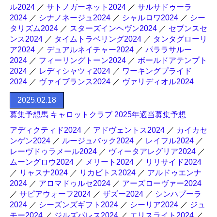
ル2024
／
サトノガーネット2024
／
サルサドゥーラ
2024
／
シナノネージュ2024
／
シャルロワ2024
／
シー
タリズム2024
／
スターズインヘヴン2024
／
セブンスセ
ンス2024
／
タイムトラベリング2024
／
タンタグローリ
ア2024
／
デュアルネイチャー2024
／
パララサルー
2024
／
フィーリングトーン2024
／
ボールドアテンプト
2024
／
レディシャツィ2024
／
ワーキングプライド
2024
／
ヴァイブランス2024
／
ヴァリディオル2024
2025.02.18
募集予想馬 キャロットクラブ 2025年適当募集予想
アディクティド2024
／
アドヴェントス2024
／
カイカセ
ンゲン2024
／
ルージュバック2024
／
レイフル2024
／
レーヴドゥラメール2024
／
ヴィータアレグリア2024
／
ムーングロウ2024
／
メリート2024
／
リリサイド2024
／
リャスナ2024
／
リカビトス2024
／
アルドゥエンナ
2024
／
アロマドゥルセ2024
／
アーズローヴァー2024
／
サピアウォーフ2024
／
ザズー2024
／
シンハプーラ
2024
／
シーズンズギフト2024
／
シーリア2024
／
ジュ
モー2024
／
ジルズパレス2024
／
エリスライト2024
／