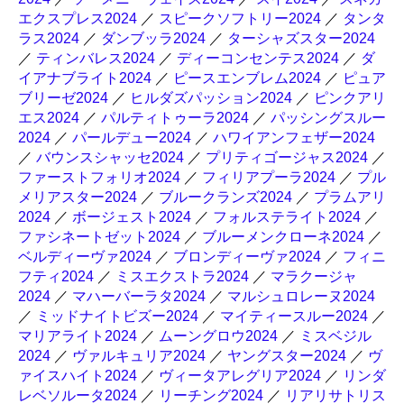
エクスプレス2024
／
スピークソフトリー2024
／
タンタ
ラス2024
／
ダンブッラ2024
／
ターシャズスター2024
／
ティンバレス2024
／
ディーコンセンテス2024
／
ダ
イアナブライト2024
／
ピースエンブレム2024
／
ピュア
ブリーゼ2024
／
ヒルダズパッション2024
／
ピンクアリ
エス2024
／
パルティトゥーラ2024
／
パッシングスルー
2024
／
パールデュー2024
／
ハワイアンフェザー2024
／
バウンスシャッセ2024
／
プリティゴージャス2024
／
ファーストフォリオ2024
／
フィリアプーラ2024
／
プル
メリアスター2024
／
ブルークランズ2024
／
プラムアリ
2024
／
ボージェスト2024
／
フォルステライト2024
／
ファシネートゼット2024
／
ブルーメンクローネ2024
／
ベルディーヴァ2024
／
ブロンディーヴァ2024
／
フィニ
フティ2024
／
ミスエクストラ2024
／
マラクージャ
2024
／
マハーバーラタ2024
／
マルシュロレーヌ2024
／
ミッドナイトビズー2024
／
マイティースルー2024
／
マリアライト2024
／
ムーングロウ2024
／
ミスベジル
2024
／
ヴァルキュリア2024
／
ヤングスター2024
／
ヴ
ァイスハイト2024
／
ヴィータアレグリア2024
／
リンダ
レベソルータ2024
／
リーチング2024
／
リアリサトリス