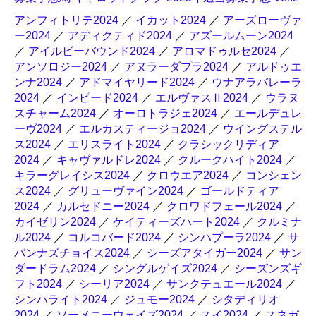
アンフィトリテ2024
／
イカット2024
／
アーズローヴァ
ー2024
／
アディクティド2024
／
アズールムーン2024
／
アイルビーバウンド2024
／
アロマドゥルセ2024
／
アンソロジー2024
／
アヌラーダプラ2024
／
アルドゥエ
ンナ2024
／
アドマイヤリード2024
／
ウナアラバレーラ
2024
／
インピード2024
／
エルヴァスⅡ2024
／
ウラヌ
スチャーム2024
／
オーロトラジェ2024
／
エールデュレ
ーヴ2024
／
エルカスティージョ2024
／
ウイングステル
ス2024
／
エリスライト2024
／
クラシックリディア
2024
／
キャヴァルドレ2024
／
クルークハイト2024
／
キラーグレイシス2024
／
クロウエア2024
／
コンシェン
ス2024
／
グリューヴァイン2024
／
ゴールドティア
2024
／
カルセドニー2024
／
クロワドフェール2024
／
カイゼリン2024
／
ケイティーズハート2024
／
クルミナ
ル2024
／
コルコバード2024
／
シンハプーラ2024
／
サ
バンナズチョイス2024
／
シーズアタイガー2024
／
サン
ダードラム2024
／
シングルゲイズ2024
／
シーズンズギ
フト2024
／
シーリア2024
／
サンクテュエール2024
／
シンハライト2024
／
ジュモー2024
／
シタディリオ
2024
／
ソーメニーウェイズ2024
／
スイ2024
／
スネガ