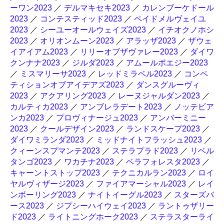
ーワン2023
／
デルマキセキ2023
／
カレンブーケドール
2023
／
コンテスティッド2023
／
ペイドメルヴェイユ
2023
／
シーユーオールウェイズ2023
／
イチオクノホシ
2023
／
オリオンムーン2023
／
アラッザ2023
／
ザウェ
イアイアム2023
／
リリーオブザヴァレー2023
／
ダイワ
クンナナ2023
／
ジルダ2023
／
アムールポエジー2023
／
ミスマリーサ2023
／
レッドミラベル2023
／
コンペ
ティションオブアイデアズ2023
／
ダンスグルーヴィ
2023
／
アクアリング2023
／
レーヌジャルダン2023
／
カルティカ2023
／
アンブレラデート2023
／
ノッテビア
ンカ2023
／
プロヴィナージュ2023
／
アンバーミニー
2023
／
クールデザイン2023
／
ランドスケープ2023
／
ダイワミランダ2023
／
ミッドナイトフラッシュ2023
／
クィーンスプマンテ2023
／
ステラプラド2023
／
リベル
タンゴ2023
／
ワカチナ2023
／
ベラフォレスタ2023
／
キャーントストップ2023
／
テクニカルラン2023
／
ロイ
ヤルヴィザージ2023
／
ファイアマーシャル2023
／
レイ
ンボーリング2023
／
ナイトイーグル2023
／
スターズバ
ース2023
／
ジプシーハイウェイ2023
／
ラントゥザリー
ド2023
／
ライトニングホーク2023
／
ステラスターライ