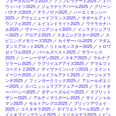
フェータルローズ2025
／
アンブレラデート2025
／
ドバ
ウィハイツ2025
／
ジェラテリアバール2025
／
グリーン
バナナズ2025
／
テラノヴァ2025
／
ハーエミネンシー
2025
／
アヴェニュードフランス2025
／
サボールアトリ
ウンフォ2025
／
エイコンドライト2025
／
ウララカナハ
ル2025
／
ヴァージニアジョイ2025
／
インラグジュアリ
ー2025
／
アロア２2025
／
スタニングスター2025
／
ス
ピニングメモリーズ2025
／
カイザーバル2025
／
マダム
ダンスアロット2025
／
リトルモンスター2025
／
トロワ
ゼトワル2025
／
パールズベスト2025
／
サラーシス
2025
／
シーシーサザン2025
／
スキア2025
／
ラルナブ
リラーレ2025
／
ラブリイユアアイズ2025
／
アマルフィ
コースト２2025
／
ディヴァインハイツ2025
／
エイント
イージー2025
／
ジョイフルアクト2025
／
ゴージャスラ
ンチ2025
／
フィンガークリック2025
／
アムールポエジ
ー2025
／
スパニッシュラブアフェアー2025
／
ランドオ
ーバーシー2025
／
ダディーズルビー2025
／
スプリット
ザシー2025
／
アルティマリガーレ2025
／
サトノシャル
マン2025
／
モルトアレグロ2025
／
ブリッツアウェイ
2025
／
コスタネラ2025
／
ダイワエトワール2025
／
ナ
イトオブイングランド2025
／
エリカステラ2025
／
ピン