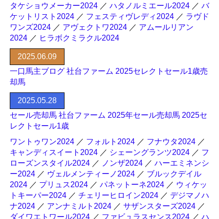
タケショウメーカー2024
／
ハタノルミエール2024
／
バ
ケットリスト2024
／
フェスティヴレディ2024
／
ラヴド
ワンズ2024
／
アヴェクトワ2024
／
アムールリアン
2024
／
ヒラボクミラクル2024
2025.06.09
一口馬主ブログ 社台ファーム 2025セレクトセール1歳売
却馬
2025.05.28
セール売却馬 社台ファーム 2025年セール売却馬 2025セ
レクトセール1歳
ワントゥワン2024
／
フォルト2024
／
フナウタ2024
／
キャンディスイート2024
／
シェーングランツ2024
／
フ
ローズンスタイル2024
／
ノンザ2024
／
ハーエミネンシ
ー2024
／
ヴェルメンティーノ2024
／
ブルックデイル
2024
／
プリュス2024
／
パネットーネ2024
／
ウィケッ
トキーパー2024
／
チェリーヒロイン2024
／
デジマノハ
ナ2024
／
アンナミルト2024
／
サザンスターズ2024
／
ダイワエトワール2024
／
ファビュラスセンス2024
／
ハ