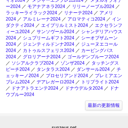
ィオ2024
／
メジャーエンブレム2024
／
メダルオブオナ
ー2024
／
モアナアネラ2024
／
リリーノーブル2024
／
ラッキーライラック2024
／
リナーテ2024
／
アメリ
2024
／
アルミレーナ2024
／
アロマティコ2024
／
イン
ダクティ2024
／
エイプリルミスト2024
／
エクセランフ
ィーユ2024
／
サンソヴール2024
／
シャンデリアハウス
2024
／
シュプリームギフト2024
／
シーオブザムーン
2024
／
ジェンティルドンナ2024
／
ジューヌエコール
2024
／
カトゥルスフェリス2024
／
カービングパス
2024
／
グロリアーナ2024
／
ゴールデンプルーフ2024
／
ソシアルクラブ2024
／
ゾンザ2024
／
タッチングス
ピーチ2024
／
タンタラス2024
／
ダンサール2024
／
チ
ェッキーノ2024
／
ブロセリアンド2024
／
プレミアエン
ブレム2024
／
デアレガーロ2024
／
トリプライト2024
／
ドナアトラエンテ2024
／
ドナウデルタ2024
／
ドナ
ウブルー2024
最新の更新情報
sunzeus.net