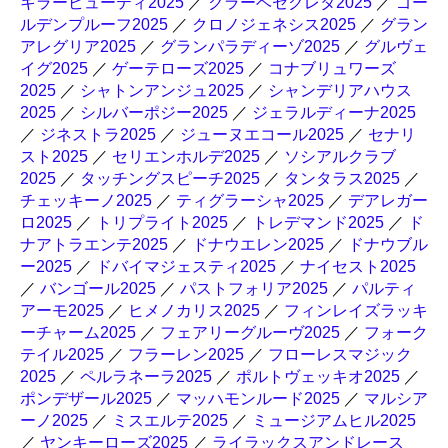
キラービューティ2025
／
クラーベセクレタ2025
／
ゴー
ルデンプルーフ2025
／
クロノジェネシス2025
／
グラン
アレグリア2025
／
グランパラディーゾ2025
／
グルヴェ
イグ2025
／
ゲーテローズ2025
／
コナブリュワーズ
2025
／
シャトンアンジュ2025
／
シャンデリアハウス
2025
／
シルバーポジー2025
／
ジェラルディーナ2025
／
ジネストラ2025
／
ジューヌエコール2025
／
セナリ
スト2025
／
セリエンホルデ2025
／
ソシアルクラブ
2025
／
タッチングスピーチ2025
／
タンタラス2025
／
チェッキーノ2025
／
ティグラーシャ2025
／
デアレガー
ロ2025
／
トリプライト2025
／
トレデマンド2025
／
ド
ナアトラエンテ2025
／
ドナウエレン2025
／
ドナウブル
ー2025
／
ドバイマジェスティ2025
／
ナイセスト2025
／
バンゴール2025
／
パストフォリア2025
／
パルティ
アーモ2025
／
ヒメノカリス2025
／
フィンレイズラッキ
ーチャーム2025
／
フェアリーグルーヴ2025
／
フォーク
テイル2025
／
フラーレン2025
／
フローレスマジック
2025
／
ペルラネーラ2025
／
ポルトヴェッキオ2025
／
ポンデザール2025
／
マッハモンルード2025
／
マルシア
ーノ2025
／
ミスエルテ2025
／
ミュージアムヒル2025
／
ヤンキーローズ2025
／
ライラックスアンドレース