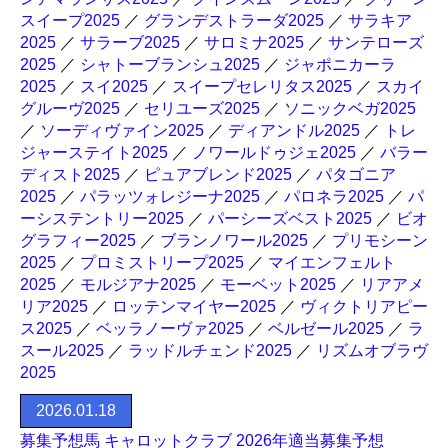
スイープ2025
／
グランデストラーダ2025
／
サラキア
2025
／
サラーブ2025
／
サロミナ2025
／
サンテローズ
2025
／
シャトーブランシュ2025
／
ジャポニカーラ
2025
／
スイ2025
／
スイープセレリタス2025
／
スカイ
グルーヴ2025
／
セリユーズ2025
／
ソニックベガ2025
／
ソーディヴァイン2025
／
ディアンドル2025
／
トレ
ジャーステイト2025
／
ノワールドゥジェ2025
／
バラー
ディスト2025
／
ピュアブレンド2025
／
パタゴニア
2025
／
パラッツォレジーナ2025
／
パロネラ2025
／
パ
ーシステントリー2025
／
パーシーズベスト2025
／
ビオ
グラフィー2025
／
ブランノワール2025
／
プリモシーン
2025
／
プロミストリープ2025
／
マイエンフェルト
2025
／
モルジアナ2025
／
モーベット2025
／
リアアメ
リア2025
／
ロッテンマイヤー2025
／
ヴィクトリアピー
ス2025
／
ベッラノーヴァ2025
／
ベルゼール2025
／
ラ
スール2025
／
ラッドルチェンド2025
／
リズムオブラヴ
2025
2026.01.18
募集予想馬 キャロットクラブ 2026年適当募集予想