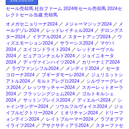
セール売却馬 社台ファーム 2024年セール売却馬 2024セ
レクトセール当歳 売却馬
オメガセニョリーナ2024
／
メジャーマジック2024
／
メ
ールデゾレ2024
／
レッドレイチェル2024
／
デロングス
ター2024
／
イデアル2024
／
スタートアップ2024
／
ウ
ィズエモーション2024
／
サラーシス2024
／
マゲバ
2024
／
エイコンドライト2024
／
レッドオーヴァル
2024
／
ピュアコンチェルト2024
／
ジョイニキータ
2024
／
ディヴァインハイツ2024
／
カリーナミア2024
／
ラヴファンシフル2024
／
メンディド2024
／
セータ
コローナ2024
／
ブギーダモーレ2024
／
ジュリエットシ
アトル2024
／
モルトアレグロ2024
／
シルヴァーグレイ
ス2024
／
レッツサッチャー2024
／
スカーレットオーラ
2024
／
フラッシングジェム2024
／
ゴルトキルシェ
2024
／
サットンプレイス2024
／
ディエルベ2024
／
シ
ャインサンデー2024
／
ソウルフルヴォイス2024
／
ジョ
イフルビクトリー2024
／
ミオリチャン2024
／
ドリーフ
ォンテイン2024
／
レイトブルーマー2024
／
ラブオブマ
イライフ2024
／
アサクサティアラ2024
／
スターファセ