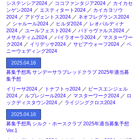
システンシア2024
／
ココファンタジア2024
／
カイカセ
ンゲン2024
／
エスティタート2024
／
カイカヨソウ
2024
／
アドヴェントス2024
／
ネオフレグランス2024
／
シャルール2024
／
ヒルダ2024
／
レオパルディナ
2024
／
ユールフェスト2024
／
パドゥヴァルス2024
／
メサルティム2024
／
バイラオーラ2024
／
マスターワー
ク2024
／
イリデッサ2024
／
サピアウォーフ2024
／
ペ
ニーウェディング2024
2025.04.16
募集予想馬 サンデーサラブレッドクラブ 2025年適当募
集予想
イリーサ2024
／
トナフトゥ2024
／
ピースエンジェル
2024
／
ルプレジール2024
／
マスターワーク2024
／
ロ
ックディスタウン2024
／
ライジングクロス2024
2025.04.16
募集予想馬 シルク・ホースクラブ 2025年適当募集予想
Ver.1