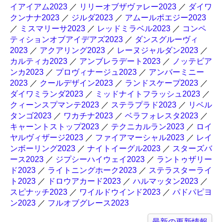
イアイアム2023
／
リリーオブザヴァレー2023
／
ダイワ
クンナナ2023
／
ジルダ2023
／
アムールポエジー2023
／
ミスマリーサ2023
／
レッドミラベル2023
／
コンペ
ティションオブアイデアズ2023
／
ダンスグルーヴィ
2023
／
アクアリング2023
／
レーヌジャルダン2023
／
カルティカ2023
／
アンブレラデート2023
／
ノッテビア
ンカ2023
／
プロヴィナージュ2023
／
アンバーミニー
2023
／
クールデザイン2023
／
ランドスケープ2023
／
ダイワミランダ2023
／
ミッドナイトフラッシュ2023
／
クィーンスプマンテ2023
／
ステラプラド2023
／
リベル
タンゴ2023
／
ワカチナ2023
／
ベラフォレスタ2023
／
キャーントストップ2023
／
テクニカルラン2023
／
ロイ
ヤルヴィザージ2023
／
ファイアマーシャル2023
／
レイ
ンボーリング2023
／
ナイトイーグル2023
／
スターズバ
ース2023
／
ジプシーハイウェイ2023
／
ラントゥザリー
ド2023
／
ライトニングホーク2023
／
ステラスターライ
ト2023
／
ドロウアカード2023
／
ハルマッタン2023
／
スピナッチ2023
／
ワイルドウインド2023
／
パドパピヨ
ン2023
／
フルオブグレース2023
最新の更新情報