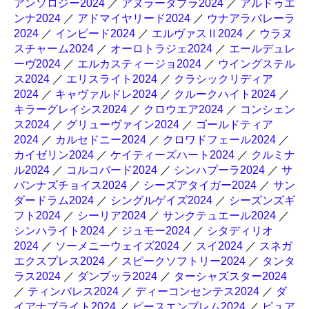
アンソロジー2024
／
アヌラーダプラ2024
／
アルドゥエ
ンナ2024
／
アドマイヤリード2024
／
ウナアラバレーラ
2024
／
インピード2024
／
エルヴァスⅡ2024
／
ウラヌ
スチャーム2024
／
オーロトラジェ2024
／
エールデュレ
ーヴ2024
／
エルカスティージョ2024
／
ウイングステル
ス2024
／
エリスライト2024
／
クラシックリディア
2024
／
キャヴァルドレ2024
／
クルークハイト2024
／
キラーグレイシス2024
／
クロウエア2024
／
コンシェン
ス2024
／
グリューヴァイン2024
／
ゴールドティア
2024
／
カルセドニー2024
／
クロワドフェール2024
／
カイゼリン2024
／
ケイティーズハート2024
／
クルミナ
ル2024
／
コルコバード2024
／
シンハプーラ2024
／
サ
バンナズチョイス2024
／
シーズアタイガー2024
／
サン
ダードラム2024
／
シングルゲイズ2024
／
シーズンズギ
フト2024
／
シーリア2024
／
サンクテュエール2024
／
シンハライト2024
／
ジュモー2024
／
シタディリオ
2024
／
ソーメニーウェイズ2024
／
スイ2024
／
スネガ
エクスプレス2024
／
スピークソフトリー2024
／
タンタ
ラス2024
／
ダンブッラ2024
／
ターシャズスター2024
／
ティンバレス2024
／
ディーコンセンテス2024
／
ダ
イアナブライト2024
／
ピースエンブレム2024
／
ピュア