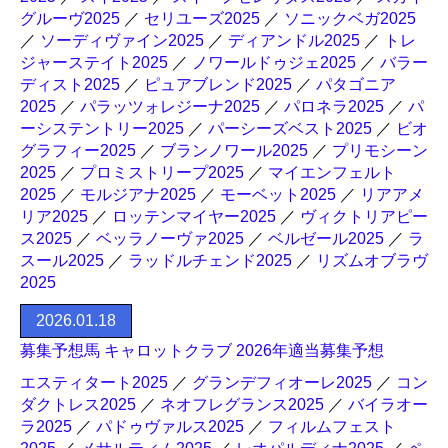
グルーヴ2025
／
セリユーズ2025
／
ソニックベガ2025
／
ソーディヴァイン2025
／
ディアンドル2025
／
トレ
ジャーステイト2025
／
ノワールドゥジェ2025
／
バラー
ディスト2025
／
ピュアブレンド2025
／
パタゴニア
2025
／
パラッツォレジーナ2025
／
パロネラ2025
／
パ
ーシステントリー2025
／
パーシーズベスト2025
／
ビオ
グラフィー2025
／
ブランノワール2025
／
プリモシーン
2025
／
プロミストリープ2025
／
マイエンフェルト
2025
／
モルジアナ2025
／
モーベット2025
／
リアアメ
リア2025
／
ロッテンマイヤー2025
／
ヴィクトリアピー
ス2025
／
ベッラノーヴァ2025
／
ベルゼール2025
／
ラ
スール2025
／
ラッドルチェンド2025
／
リズムオブラヴ
2025
2026.01.18
募集予想馬 キャロットクラブ 2026年適当募集予想
エスティタート2025
／
グランデフィオーレ2025
／
コン
ダクトレス2025
／
ネオフレグランス2025
／
バイラオー
ラ2025
／
パドゥヴァルス2025
／
フィルムフェスト