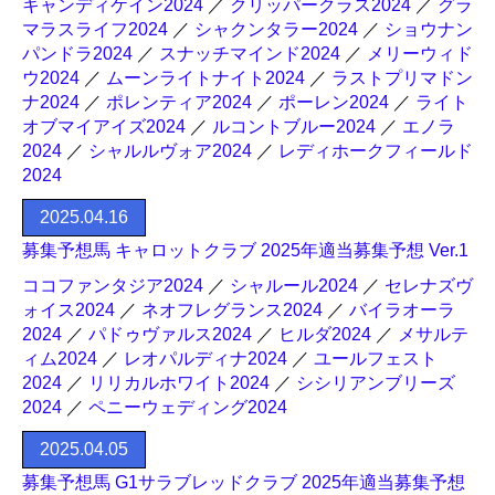
キャンディケイン2024
／
クリッパークラス2024
／
グラ
マラスライフ2024
／
シャクンタラー2024
／
ショウナン
パンドラ2024
／
スナッチマインド2024
／
メリーウィド
ウ2024
／
ムーンライトナイト2024
／
ラストプリマドン
ナ2024
／
ポレンティア2024
／
ポーレン2024
／
ライト
オブマイアイズ2024
／
ルコントブルー2024
／
エノラ
2024
／
シャルルヴォア2024
／
レディホークフィールド
2024
2025.04.16
募集予想馬 キャロットクラブ 2025年適当募集予想 Ver.1
ココファンタジア2024
／
シャルール2024
／
セレナズヴ
ォイス2024
／
ネオフレグランス2024
／
バイラオーラ
2024
／
パドゥヴァルス2024
／
ヒルダ2024
／
メサルテ
ィム2024
／
レオパルディナ2024
／
ユールフェスト
2024
／
リリカルホワイト2024
／
シシリアンブリーズ
2024
／
ペニーウェディング2024
2025.04.05
募集予想馬 G1サラブレッドクラブ 2025年適当募集予想