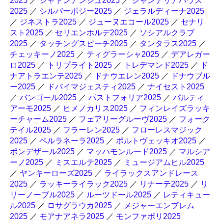
2025
／
シャトンアンジュ2025
／
シャンデリアハウス
2025
／
シルバーポジー2025
／
ジェラルディーナ2025
／
ジネストラ2025
／
ジューヌエコール2025
／
セナリ
スト2025
／
セリエンホルデ2025
／
ソシアルクラブ
2025
／
タッチングスピーチ2025
／
タンタラス2025
／
チェッキーノ2025
／
ティグラーシャ2025
／
デアレガー
ロ2025
／
トリプライト2025
／
トレデマンド2025
／
ド
ナアトラエンテ2025
／
ドナウエレン2025
／
ドナウブル
ー2025
／
ドバイマジェスティ2025
／
ナイセスト2025
／
バンゴール2025
／
パストフォリア2025
／
パルティ
アーモ2025
／
ヒメノカリス2025
／
フィンレイズラッキ
ーチャーム2025
／
フェアリーグルーヴ2025
／
フォーク
テイル2025
／
フラーレン2025
／
フローレスマジック
2025
／
ペルラネーラ2025
／
ポルトヴェッキオ2025
／
ポンデザール2025
／
マッハモンルード2025
／
マルシア
ーノ2025
／
ミスエルテ2025
／
ミュージアムヒル2025
／
ヤンキーローズ2025
／
ライラックスアンドレース
2025
／
ラッキーライラック2025
／
リナーテ2025
／
リ
リーノーブル2025
／
ルーツドール2025
／
レティキュー
ル2025
／
ロサグラウカ2025
／
メジャーエンブレム
2025
／
モアナアネラ2025
／
モンファボリ2025