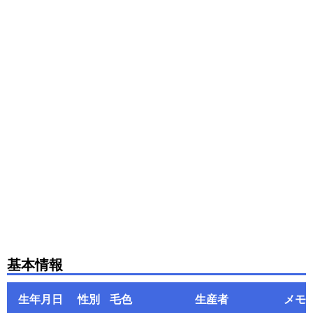
基本情報
生年月日
性別
毛色
生産者
メモ