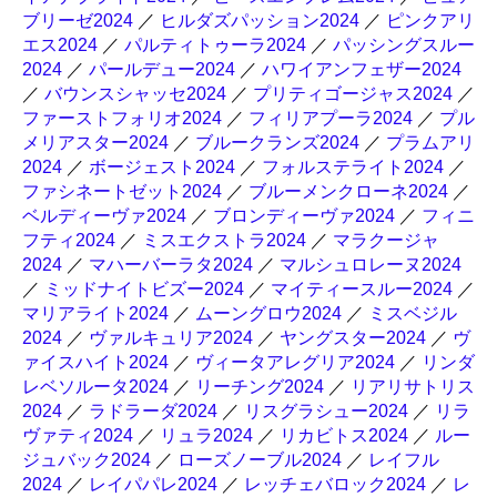
ブリーゼ2024
／
ヒルダズパッション2024
／
ピンクアリ
エス2024
／
パルティトゥーラ2024
／
パッシングスルー
2024
／
パールデュー2024
／
ハワイアンフェザー2024
／
バウンスシャッセ2024
／
プリティゴージャス2024
／
ファーストフォリオ2024
／
フィリアプーラ2024
／
プル
メリアスター2024
／
ブルークランズ2024
／
プラムアリ
2024
／
ボージェスト2024
／
フォルステライト2024
／
ファシネートゼット2024
／
ブルーメンクローネ2024
／
ベルディーヴァ2024
／
ブロンディーヴァ2024
／
フィニ
フティ2024
／
ミスエクストラ2024
／
マラクージャ
2024
／
マハーバーラタ2024
／
マルシュロレーヌ2024
／
ミッドナイトビズー2024
／
マイティースルー2024
／
マリアライト2024
／
ムーングロウ2024
／
ミスベジル
2024
／
ヴァルキュリア2024
／
ヤングスター2024
／
ヴ
ァイスハイト2024
／
ヴィータアレグリア2024
／
リンダ
レベソルータ2024
／
リーチング2024
／
リアリサトリス
2024
／
ラドラーダ2024
／
リスグラシュー2024
／
リラ
ヴァティ2024
／
リュラ2024
／
リカビトス2024
／
ルー
ジュバック2024
／
ローズノーブル2024
／
レイフル
2024
／
レイパパレ2024
／
レッチェバロック2024
／
レ