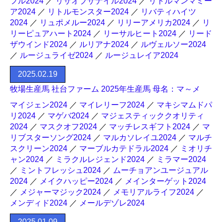
フル2024
／
リサオブザナイル2024
／
リトルマンマミー
ア2024
／
リトルモンスター2024
／
リバティハイツ
2024
／
リュポメルー2024
／
リリーアメリカ2024
／
リ
リーピュアハート2024
／
リーサルヒート2024
／
リード
ザウインド2024
／
ルリアナ2024
／
ルヴェルソー2024
／
ルージュライゼ2024
／
ルージュレイア2024
2025.02.19
牧場生産馬 社台ファーム 2025年生産馬 母名：マ～メ
マイジェン2024
／
マイレリーフ2024
／
マキシマムドパ
リ2024
／
マゲバ2024
／
マジェスティッククオリティ
2024
／
マスクオフ2024
／
マッチレスギフト2024
／
マ
リブスターソング2024
／
マルカソレイユ2024
／
マルチ
スクリーン2024
／
マーブルカテドラル2024
／
ミオリチ
ャン2024
／
ミラクルレジェンド2024
／
ミラマー2024
／
ミントフレッシュ2024
／
ムーチョアンユージュアル
2024
／
メイクハッピー2024
／
メインターゲット2024
／
メジャーマジック2024
／
メモリアルライフ2024
／
メンディド2024
／
メールデゾレ2024
2025.01.09