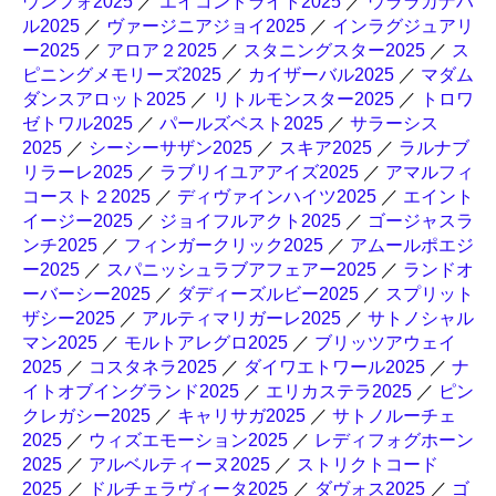
ウンフォ2025
／
エイコンドライト2025
／
ウララカナハ
ル2025
／
ヴァージニアジョイ2025
／
インラグジュアリ
ー2025
／
アロア２2025
／
スタニングスター2025
／
ス
ピニングメモリーズ2025
／
カイザーバル2025
／
マダム
ダンスアロット2025
／
リトルモンスター2025
／
トロワ
ゼトワル2025
／
パールズベスト2025
／
サラーシス
2025
／
シーシーサザン2025
／
スキア2025
／
ラルナブ
リラーレ2025
／
ラブリイユアアイズ2025
／
アマルフィ
コースト２2025
／
ディヴァインハイツ2025
／
エイント
イージー2025
／
ジョイフルアクト2025
／
ゴージャスラ
ンチ2025
／
フィンガークリック2025
／
アムールポエジ
ー2025
／
スパニッシュラブアフェアー2025
／
ランドオ
ーバーシー2025
／
ダディーズルビー2025
／
スプリット
ザシー2025
／
アルティマリガーレ2025
／
サトノシャル
マン2025
／
モルトアレグロ2025
／
ブリッツアウェイ
2025
／
コスタネラ2025
／
ダイワエトワール2025
／
ナ
イトオブイングランド2025
／
エリカステラ2025
／
ピン
クレガシー2025
／
キャリサガ2025
／
サトノルーチェ
2025
／
ウィズエモーション2025
／
レディフォグホーン
2025
／
アルベルティーヌ2025
／
ストリクトコード
2025
／
ドルチェラヴィータ2025
／
ダヴォス2025
／
ゴ