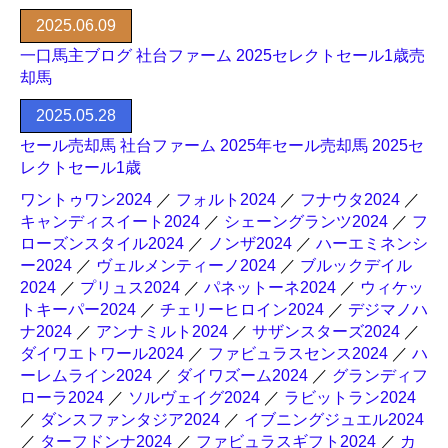
2025.06.09
一口馬主ブログ 社台ファーム 2025セレクトセール1歳売
却馬
2025.05.28
セール売却馬 社台ファーム 2025年セール売却馬 2025セ
レクトセール1歳
ワントゥワン2024
／
フォルト2024
／
フナウタ2024
／
キャンディスイート2024
／
シェーングランツ2024
／
フ
ローズンスタイル2024
／
ノンザ2024
／
ハーエミネンシ
ー2024
／
ヴェルメンティーノ2024
／
ブルックデイル
2024
／
プリュス2024
／
パネットーネ2024
／
ウィケッ
トキーパー2024
／
チェリーヒロイン2024
／
デジマノハ
ナ2024
／
アンナミルト2024
／
サザンスターズ2024
／
ダイワエトワール2024
／
ファビュラスセンス2024
／
ハ
ーレムライン2024
／
ダイワズーム2024
／
グランディフ
ローラ2024
／
ソルヴェイグ2024
／
ラビットラン2024
／
ダンスファンタジア2024
／
イブニングジュエル2024
／
ターフドンナ2024
／
ファビュラスギフト2024
／
カ