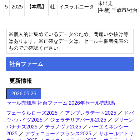
未出走
5
2025
【本馬】
牡
イスラボニータ
[生産] 千歳市/社
※個人的に集めているデータのため、間違いや抜け等
はあります。※正確なデータは、セール主催者発表の
ものでご確認ください。
社台ファーム
更新情報
2026.05.26
セール売却馬 社台ファーム 2026年セール売却馬
フェータルローズ2025
／
アンブレラデート2025
／
ドバ
ウィハイツ2025
／
ジェラテリアバール2025
／
グリーン
バナナズ2025
／
テラノヴァ2025
／
ハーエミネンシー
2025
／
アヴェニュードフランス2025
／
サボールアトリ