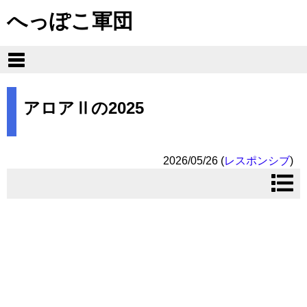
へっぽこ軍団
アロアⅡの2025
2026/05/26
(
レスポンシブ
)