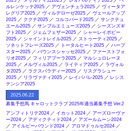
2025
／
メサルティム2025
／
レオパルディナ2025
／
ペ
ルレンケッテ2025
／
アヴェンチュラ2025
／
ヴィータア
レグリア2025
／
ヴィルデローゼ2025
／
ヴェールアップ
2025
／
ククナ2025
／
コルコバード2025
／
サンクテュ
エール2025
／
サンブルエミューズ2025
／
シーズンズギ
フト2025
／
ジェムフェザー2025
／
シャーレイポピー
2025
／
シャイントレイル2025
／
ストゥーティ2025
／
ソネットフレーズ2025
／
トータルヒート2025
／
ハープ
スター2025
／
バウンスシャッセ2025
／
ファーストフォ
リオ2025
／
フィリアプーラ2025
／
マルシュロレーヌ
2025
／
メルヴィル2025
／
ライティア2025
／
ラヴォル
タ2025
／
ラクスバラディー2025
／
リスグラシュー
2025
／
リラヴァティ2025
／
レイパパレ2025
／
レシス
テンシア2025
2025.06.22
募集予想馬 キャロットクラブ 2025年適当募集予想 Ver.2
アンフィトリテ2024
／
イカット2024
／
アーズローヴァ
ー2024
／
アディクティド2024
／
アズールムーン2024
／
アイルビーバウンド2024
／
アロマドゥルセ2024
／