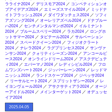
ラライナ2024
／
デリスモア2024
／
コンペティションオ
ブアイデアズ2024
／
エミーズスマイル2024
／
ミッドナ
イトフラッシュ2024
／
ダイワダッチェス2024
／
ソフィ
アズソング2024
／
オーレリアズベル2024
／
ドナブルー
ハ2024
／
センチメンタルマンボ2024
／
イルミナント
2024
／
ブルームスベリー2024
／
ラカ2024
／
ロングホ
ットサマー2024
／
タピテール2024
／
サルベーション
2024
／
スペードクイーン2024
／
フィジオクラート
2024
／
ナレラ2024
／
ラグプリンセス2024
／
サンヴァ
ンサン2024
／
クォリティシーズン2024
／
アンコールピ
ース2024
／
オンラインドリーム2024
／
アスクデピュテ
ィ2024
／
エバーマノ2024
／
レディシビル2024
／
フロ
ムワンズハート2024
／
ジッパーレーン2024
／
レッドマ
ニッシュ2024
／
ランドスケープ2024
／
ジペッサ2024
／
リーサルヒート2024
／
スプリットザシー2024
／
レ
イヨンヴェール2024
／
アサクサティアラ2024
／
オージ
ーアイドル2024
／
メインターゲット2024
／
オデュッセ
イア2024
2025.04.05