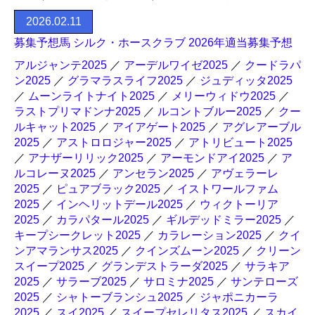
2026.02.11
募集予想馬 シルク・ホースクラブ 2026年適当募集予想
アルジャンテ2025
／
アーデルワイゼ2025
／
クードラパ
ン2025
／
グラマラスライフ2025
／
ジュディッタ2025
／
ムーンライトナイト2025
／
メリーウィドウ2025
／
ラストプリマドンナ2025
／
ルコントブルー2025
／
クー
ルキャット2025
／
アイアゲート2025
／
アグレアーブル
2025
／
アストロロジャー2025
／
アトリビュート2025
／
アナザーリリック2025
／
アーモンドアイ2025
／
ア
ルコレーヌ2025
／
アンセラン2025
／
アヴェラーレ
2025
／
ピュアブラック2025
／
イストワールファム
2025
／
インヘリットデール2025
／
ウィクトーリア
2025
／
カラパタール2025
／
ギルデッドミラー2025
／
キープシークレット2025
／
カラレーション2025
／
クイ
ンアマランサス2025
／
クインズムーン2025
／
クリーン
スイープ2025
／
グランデストラーダ2025
／
サラキア
2025
／
サラーブ2025
／
サロミナ2025
／
サンテローズ
2025
／
シャトーブランシュ2025
／
ジャポニカーラ
2025
／
スイ2025
／
スイープセレリタス2025
／
スカイ