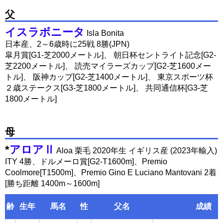
父
イスラボニータ
Isla Bonita
日本産、2～6歳時に25戦 8勝(JPN)
皐月賞[G1-芝2000メートル]、 朝日杯セントライト記念[G2-
芝2200メートル]、 読売マイラーズカップ[G2-芝1600メー
トル]、 阪神カップ[G2-芝1400メートル]、 東京スポーツ杯
２歳ステークス[G3-芝1800メートル]、 共同通信杯[G3-芝
1800メートル]
母
*
アロアⅡ
Aloa 栗毛 2020年生 イギリス産 (2023年輸入)
ITY 4勝、ドルメーロ賞[G2-T1600m]、Premio
Coolmore[T1500m]、Premio Gino E Luciano Mantovani 2着
[勝ち距離 1400m～1600m]
齢
生年
馬名
性
父名
成績