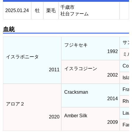
千歳市
2025.01.24
牡
栗毛
社台ファーム
血統
サン
フジキセキ
1992
ミル
イスラボニータ
Coz
イスラコジーン
2011
2002
Isla
Fran
Cracksman
2014
Rha
アロア２
Law
Amber Silk
2020
2009
Fara