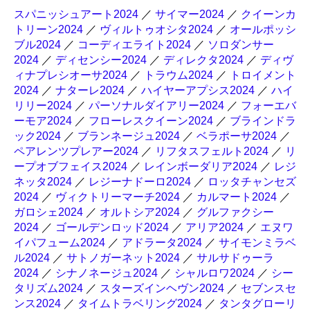
スパニッシュアート2024
／
サイマー2024
／
クイーンカ
トリーン2024
／
ヴィルトゥオシタ2024
／
オールポッシ
ブル2024
／
コーディエライト2024
／
ソロダンサー
2024
／
ディセンシー2024
／
ディレクタ2024
／
ディヴ
ィナプレシオーサ2024
／
トラウム2024
／
トロイメント
2024
／
ナターレ2024
／
ハイヤーアプシス2024
／
ハイ
リリー2024
／
パーソナルダイアリー2024
／
フォーエバ
ーモア2024
／
フローレスクイーン2024
／
ブラインドラ
ック2024
／
ブランネージュ2024
／
ベラポーサ2024
／
ペアレンツプレアー2024
／
リフタスフェルト2024
／
リ
ープオブフェイス2024
／
レインボーダリア2024
／
レジ
ネッタ2024
／
レジーナドーロ2024
／
ロッタチャンセズ
2024
／
ヴィクトリーマーチ2024
／
カルマート2024
／
ガロシェ2024
／
オルトシア2024
／
グルファクシー
2024
／
ゴールデンロッド2024
／
アリア2024
／
エヌワ
イパフューム2024
／
アドラータ2024
／
サイモンミラベ
ル2024
／
サトノガーネット2024
／
サルサドゥーラ
2024
／
シナノネージュ2024
／
シャルロワ2024
／
シー
タリズム2024
／
スターズインヘヴン2024
／
セブンスセ
ンス2024
／
タイムトラベリング2024
／
タンタグローリ