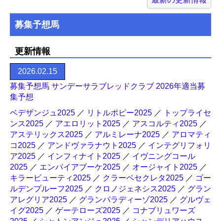
募集予想馬
更新情報
2026.02.15
募集予想馬 サンデーサラブレッドクラブ 2026年適当募
集予想
ベデザンジュ2025
／
リトルポピー2025
／
トップライセ
ンス2025
／
アエロリット2025
／
アスコルティ2025
／
アステリックス2025
／
アルミレーナ2025
／
アロマティ
コ2025
／
アンドヴァラナウト2025
／
インテグリフォリ
ア2025
／
インフィナイト2025
／
イヴニングコール
2025
／
エンパイアブーケ2025
／
オージャイト2025
／
キラービューティ2025
／
クラーベセクレタ2025
／
ゴー
ルデンプルーフ2025
／
クロノジェネシス2025
／
グラン
アレグリア2025
／
グランパラディーゾ2025
／
グルヴェ
イグ2025
／
ゲーテローズ2025
／
コナブリュワーズ