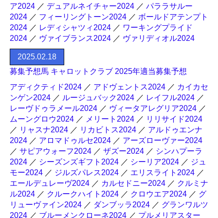
ア2024
／
デュアルネイチャー2024
／
パララサルー
2024
／
フィーリングトーン2024
／
ボールドアテンプト
2024
／
レディシャツィ2024
／
ワーキングプライド
2024
／
ヴァイブランス2024
／
ヴァリディオル2024
2025.02.18
募集予想馬 キャロットクラブ 2025年適当募集予想
アディクティド2024
／
アドヴェントス2024
／
カイカセ
ンゲン2024
／
ルージュバック2024
／
レイフル2024
／
レーヴドゥラメール2024
／
ヴィータアレグリア2024
／
ムーングロウ2024
／
メリート2024
／
リリサイド2024
／
リャスナ2024
／
リカビトス2024
／
アルドゥエンナ
2024
／
アロマドゥルセ2024
／
アーズローヴァー2024
／
サピアウォーフ2024
／
ザズー2024
／
シンハプーラ
2024
／
シーズンズギフト2024
／
シーリア2024
／
ジュ
モー2024
／
ジルズパレス2024
／
エリスライト2024
／
エールデュレーヴ2024
／
カルセドニー2024
／
クルミナ
ル2024
／
クルークハイト2024
／
クロウエア2024
／
グ
リューヴァイン2024
／
ダンブッラ2024
／
グランワルツ
2024
／
ブルーメンクローネ2024
／
プルメリアスター