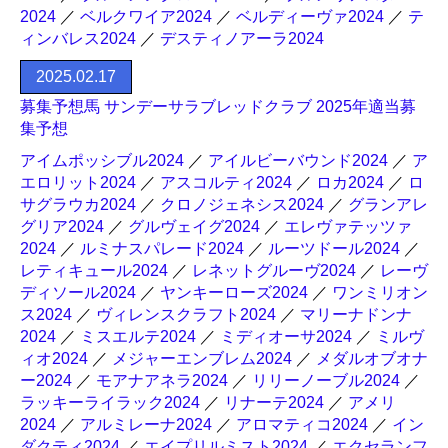
2024
／
ベルクワイア2024
／
ベルディーヴァ2024
／
テ
ィンバレス2024
／
デスティノアーラ2024
2025.02.17
募集予想馬 サンデーサラブレッドクラブ 2025年適当募
集予想
アイムポッシブル2024
／
アイルビーバウンド2024
／
ア
エロリット2024
／
アスコルティ2024
／
ロカ2024
／
ロ
サグラウカ2024
／
クロノジェネシス2024
／
グランアレ
グリア2024
／
グルヴェイグ2024
／
エレヴァテッツァ
2024
／
ルミナスパレード2024
／
ルーツドール2024
／
レティキュール2024
／
レネットグルーヴ2024
／
レーヴ
ディソール2024
／
ヤンキーローズ2024
／
ワンミリオン
ス2024
／
ヴィレンスクラフト2024
／
マリーナドンナ
2024
／
ミスエルテ2024
／
ミディオーサ2024
／
ミルヴ
ィオ2024
／
メジャーエンブレム2024
／
メダルオブオナ
ー2024
／
モアナアネラ2024
／
リリーノーブル2024
／
ラッキーライラック2024
／
リナーテ2024
／
アメリ
2024
／
アルミレーナ2024
／
アロマティコ2024
／
イン
ダクティ2024
／
エイプリルミスト2024
／
エクセランフ