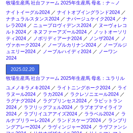
牧場生産馬 社台ファーム 2025年生産馬 母名：ナ～ノ
ナイトイーグル2024
／
ナイトオブイングランド2024
／
ナチュラルスタンス2024
／
ナパージュケイク2024
／
ナ
レラ2024
／
ニュープロヴィデンス2024
／
ヌーヴォレコ
ルト2024
／
ネヌファーアズール2024
／
ノットオーソリ
ティ2024
／
ノボリディアーナ2024
／
ノンザ2024
／
ノ
ヴァホーク2024
／
ノーブルカリナン2024
／
ノーブルジ
ュエリー2024
／
ノーブルハイディ2024
／
ノーワン
2024
2025.02.20
牧場生産馬 社台ファーム 2025年生産馬 母名：ユラリル
ユメノキラメキ2024
／
ライトニングホーク2024
／
ライ
ラヌール2024
／
ラカ2024
／
ラクレソニエール2024
／
ラグナグ2024
／
ラグプリンセス2024
／
ラビットラン
2024
／
ラフリッグフェル2024
／
ラブオブマイライフ
2024
／
ラブリイユアアイズ2024
／
ララベル2024
／
ラ
ルナブリラーレ2024
／
ランドスケープ2024
／
ランブリ
ングアレー2024
／
ラヴィンジャー2024
／
ラヴファンシ