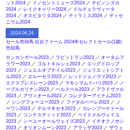
ット2024
／
イノセントミューズ2024
／
チビノシズカ
2024
／
レイクキャリー2024
／
ドルチェラヴィータ
2024
／
オスピタリタ2024
／
ティラミス2024
／
ディセ
ニウム2024
2024.06.24
セール売却馬 社台ファーム 2024年セレクトセール(1歳)
売却馬
カンカンガール2023
／
ラビットラン2023
／
オータムフ
ラワー2023
／
ゴルトキルシェ2023
／
エッグドロップ
2023
／
ジュエルオブナイル2023
／
ジュリエットシアト
ル2023
／
エルーセラ2023
／
レッドジェノヴァ2023
／
エクスプレスレーン2023
／
マキシマムドパリ2023
／
ノ
ーブルカリナン2023
／
ベルスール2023
／
アラドヴァル
2023
／
アヴィオール2023
／
コレクターアイテム2023
／
シングフォーユー2023
／
ファタルベーレ2023
／
ノ
ーワン2023
／
デルマキセキ2023
／
カレンブーケドール
2023
／
コンテスティッド2023
／
ペイドメルヴェイユ
2023
／
シーユーオールウェイズ2023
／
イチオクノホシ
2023
／
オリオンムーン2023
／
アラッザ2023
／
ザウェ