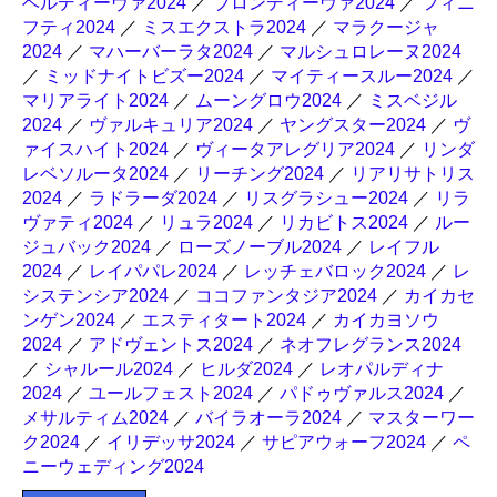
ベルディーヴァ2024
／
ブロンディーヴァ2024
／
フィニ
フティ2024
／
ミスエクストラ2024
／
マラクージャ
2024
／
マハーバーラタ2024
／
マルシュロレーヌ2024
／
ミッドナイトビズー2024
／
マイティースルー2024
／
マリアライト2024
／
ムーングロウ2024
／
ミスベジル
2024
／
ヴァルキュリア2024
／
ヤングスター2024
／
ヴ
ァイスハイト2024
／
ヴィータアレグリア2024
／
リンダ
レベソルータ2024
／
リーチング2024
／
リアリサトリス
2024
／
ラドラーダ2024
／
リスグラシュー2024
／
リラ
ヴァティ2024
／
リュラ2024
／
リカビトス2024
／
ルー
ジュバック2024
／
ローズノーブル2024
／
レイフル
2024
／
レイパパレ2024
／
レッチェバロック2024
／
レ
システンシア2024
／
ココファンタジア2024
／
カイカセ
ンゲン2024
／
エスティタート2024
／
カイカヨソウ
2024
／
アドヴェントス2024
／
ネオフレグランス2024
／
シャルール2024
／
ヒルダ2024
／
レオパルディナ
2024
／
ユールフェスト2024
／
パドゥヴァルス2024
／
メサルティム2024
／
バイラオーラ2024
／
マスターワー
ク2024
／
イリデッサ2024
／
サピアウォーフ2024
／
ペ
ニーウェディング2024