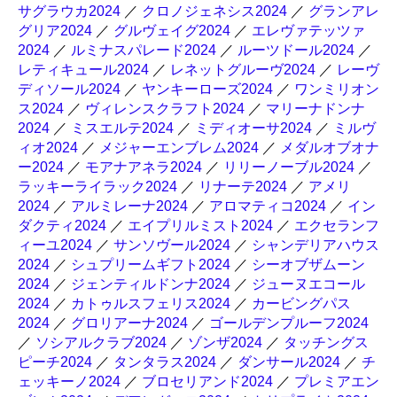
サグラウカ2024
／
クロノジェネシス2024
／
グランアレ
グリア2024
／
グルヴェイグ2024
／
エレヴァテッツァ
2024
／
ルミナスパレード2024
／
ルーツドール2024
／
レティキュール2024
／
レネットグルーヴ2024
／
レーヴ
ディソール2024
／
ヤンキーローズ2024
／
ワンミリオン
ス2024
／
ヴィレンスクラフト2024
／
マリーナドンナ
2024
／
ミスエルテ2024
／
ミディオーサ2024
／
ミルヴ
ィオ2024
／
メジャーエンブレム2024
／
メダルオブオナ
ー2024
／
モアナアネラ2024
／
リリーノーブル2024
／
ラッキーライラック2024
／
リナーテ2024
／
アメリ
2024
／
アルミレーナ2024
／
アロマティコ2024
／
イン
ダクティ2024
／
エイプリルミスト2024
／
エクセランフ
ィーユ2024
／
サンソヴール2024
／
シャンデリアハウス
2024
／
シュプリームギフト2024
／
シーオブザムーン
2024
／
ジェンティルドンナ2024
／
ジューヌエコール
2024
／
カトゥルスフェリス2024
／
カービングパス
2024
／
グロリアーナ2024
／
ゴールデンプルーフ2024
／
ソシアルクラブ2024
／
ゾンザ2024
／
タッチングス
ピーチ2024
／
タンタラス2024
／
ダンサール2024
／
チ
ェッキーノ2024
／
ブロセリアンド2024
／
プレミアエン