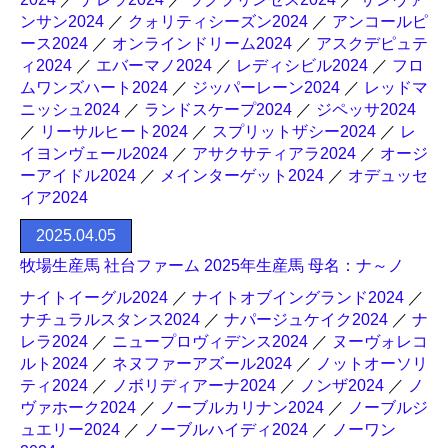
ンサン2024
／
クォリティシーズン2024
／
アンコールピ
ース2024
／
オンラインドリーム2024
／
アスクデピュテ
ィ2024
／
エバーマノ2024
／
レディシビル2024
／
フロ
ムワンズハート2024
／
ジッパーレーン2024
／
レッドマ
ニッシュ2024
／
ランドスケープ2024
／
ジペッサ2024
／
リーサルヒート2024
／
スプリットザシー2024
／
レ
イヨンヴェール2024
／
アサクサティアラ2024
／
オージ
ーアイドル2024
／
メインターゲット2024
／
オデュッセ
イア2024
2025.04.05
牧場生産馬 社台ファーム 2025年生産馬 母名：ナ～ノ
ナイトイーグル2024
／
ナイトオブイングランド2024
／
ナチュラルスタンス2024
／
ナパージュケイク2024
／
ナ
レラ2024
／
ニュープロヴィデンス2024
／
ヌーヴォレコ
ルト2024
／
ネヌファーアズール2024
／
ノットオーソリ
ティ2024
／
ノボリディアーナ2024
／
ノンザ2024
／
ノ
ヴァホーク2024
／
ノーブルカリナン2024
／
ノーブルジ
ュエリー2024
／
ノーブルハイディ2024
／
ノーワン