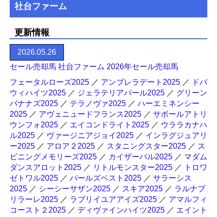
社台ファーム
更新情報
2026.05.26
セール売却馬 社台ファーム 2026年セール売却馬
フェータルローズ2025
／
アンブレラデート2025
／
ドバ
ウィハイツ2025
／
ジェラテリアバール2025
／
グリーン
バナナズ2025
／
テラノヴァ2025
／
ハーエミネンシー
2025
／
アヴェニュードフランス2025
／
サボールアトリ
ウンフォ2025
／
エイコンドライト2025
／
ウララカナハ
ル2025
／
ヴァージニアジョイ2025
／
インラグジュアリ
ー2025
／
アロア２2025
／
スタニングスター2025
／
ス
ピニングメモリーズ2025
／
カイザーバル2025
／
マダム
ダンスアロット2025
／
リトルモンスター2025
／
トロワ
ゼトワル2025
／
パールズベスト2025
／
サラーシス
2025
／
シーシーサザン2025
／
スキア2025
／
ラルナブ
リラーレ2025
／
ラブリイユアアイズ2025
／
アマルフィ
コースト２2025
／
ディヴァインハイツ2025
／
エイント