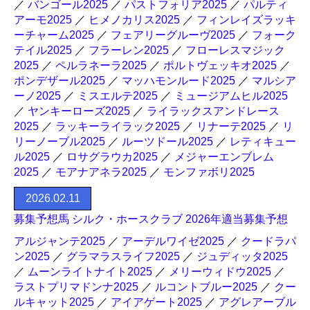
／
バンゴール2025
／
パストフォリア2025
／
パルティ
アーモ2025
／
ヒメノカリス2025
／
フィンレイズラッキ
ーチャーム2025
／
フェアリーグルーヴ2025
／
フォーク
テイル2025
／
フラーレン2025
／
フローレスマジック
2025
／
ペルラネーラ2025
／
ポルトヴェッキオ2025
／
ポンデザール2025
／
マッハモンルード2025
／
マルシア
ーノ2025
／
ミスエルテ2025
／
ミュージアムヒル2025
／
ヤンキーローズ2025
／
ライラックスアンドレース
2025
／
ラッキーライラック2025
／
リナーテ2025
／
リ
リーノーブル2025
／
ルーツドール2025
／
レティキュー
ル2025
／
ロサグラウカ2025
／
メジャーエンブレム
2025
／
モアナアネラ2025
／
モンファボリ2025
2026.02.11
募集予想馬 シルク・ホースクラブ 2026年適当募集予想
アルジャンテ2025
／
アーデルワイゼ2025
／
クードラパ
ン2025
／
グラマラスライフ2025
／
ジュディッタ2025
／
ムーンライトナイト2025
／
メリーウィドウ2025
／
ラストプリマドンナ2025
／
ルコントブルー2025
／
クー
ルキャット2025
／
アイアゲート2025
／
アグレアーブル