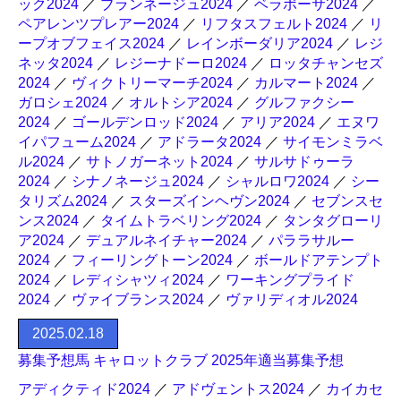
ック2024
／
ブランネージュ2024
／
ベラポーサ2024
／
ペアレンツプレアー2024
／
リフタスフェルト2024
／
リ
ープオブフェイス2024
／
レインボーダリア2024
／
レジ
ネッタ2024
／
レジーナドーロ2024
／
ロッタチャンセズ
2024
／
ヴィクトリーマーチ2024
／
カルマート2024
／
ガロシェ2024
／
オルトシア2024
／
グルファクシー
2024
／
ゴールデンロッド2024
／
アリア2024
／
エヌワ
イパフューム2024
／
アドラータ2024
／
サイモンミラベ
ル2024
／
サトノガーネット2024
／
サルサドゥーラ
2024
／
シナノネージュ2024
／
シャルロワ2024
／
シー
タリズム2024
／
スターズインヘヴン2024
／
セブンスセ
ンス2024
／
タイムトラベリング2024
／
タンタグローリ
ア2024
／
デュアルネイチャー2024
／
パララサルー
2024
／
フィーリングトーン2024
／
ボールドアテンプト
2024
／
レディシャツィ2024
／
ワーキングプライド
2024
／
ヴァイブランス2024
／
ヴァリディオル2024
2025.02.18
募集予想馬 キャロットクラブ 2025年適当募集予想
アディクティド2024
／
アドヴェントス2024
／
カイカセ