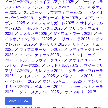
イージー2025
／
ジョイフルアクト2025
／
ゴージャスラ
ンチ2025
／
フィンガークリック2025
／
アムールポエジ
ー2025
／
スパニッシュラブアフェアー2025
／
ランドオ
ーバーシー2025
／
ダディーズルビー2025
／
スプリット
ザシー2025
／
アルティマリガーレ2025
／
サトノシャル
マン2025
／
モルトアレグロ2025
／
ブリッツアウェイ
2025
／
コスタネラ2025
／
ダイワエトワール2025
／
ナ
イトオブイングランド2025
／
エリカステラ2025
／
ピン
クレガシー2025
／
キャリサガ2025
／
サトノルーチェ
2025
／
ウィズエモーション2025
／
レディフォグホーン
2025
／
アルベルティーヌ2025
／
ストリクトコード
2025
／
ドルチェラヴィータ2025
／
ダヴォス2025
／
ゴ
ルトシュミーデ2025
／
レッドカルム2025
／
マジックリ
アリズム2025
／
カレンヒメ2025
／
グランディフローラ
2025
／
フォスティーヌ2025
／
パネットーネ2025
／
ラ
ヴィンジャー2025
／
マジカルキュート2025
／
テンサイ
ドカップ2025
／
ベルスール2025
／
スカーレットオーラ
2025
／
グレースアンバー2025
／
サツマキリコ2025
2025.09.24