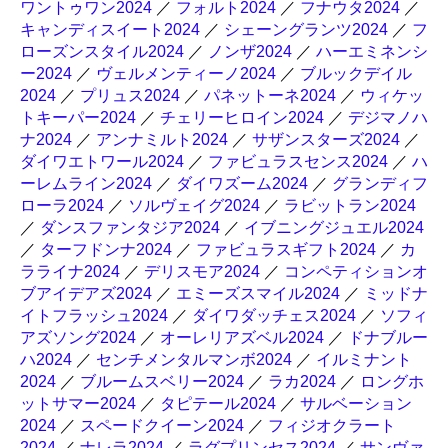
ワントゥワン2024
／
フォルト2024
／
フナウタ2024
／
キャンディスイート2024
／
シェーングランツ2024
／
フ
ローズンスタイル2024
／
ノンザ2024
／
ハーエミネンシ
ー2024
／
ヴェルメンティーノ2024
／
ブルックデイル
2024
／
プリュス2024
／
パネットーネ2024
／
ウィケッ
トキーパー2024
／
チェリーヒロイン2024
／
デジマノハ
ナ2024
／
アンナミルト2024
／
サザンスターズ2024
／
ダイワエトワール2024
／
ファビュラスセンス2024
／
ハ
ーレムライン2024
／
ダイワズーム2024
／
グランディフ
ローラ2024
／
ソルヴェイグ2024
／
ラビットラン2024
／
ダンスファンタジア2024
／
イブニングジュエル2024
／
ターフドンナ2024
／
ファビュラスギフト2024
／
カ
ラライナ2024
／
デリスモア2024
／
コンペティションオ
ブアイデアズ2024
／
エミーズスマイル2024
／
ミッドナ
イトフラッシュ2024
／
ダイワダッチェス2024
／
ソフィ
アズソング2024
／
オーレリアズベル2024
／
ドナブルー
ハ2024
／
センチメンタルマンボ2024
／
イルミナント
2024
／
ブルームスベリー2024
／
ラカ2024
／
ロングホ
ットサマー2024
／
タピテール2024
／
サルベーション
2024
／
スペードクイーン2024
／
フィジオクラート
2024
／
ナレラ2024
／
ラグプリンセス2024
／
サンヴァ