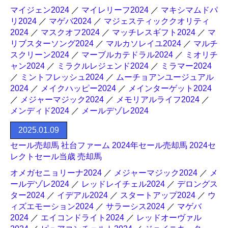
マイジェン2024
／
マイレリーフ2024
／
マキシマムドパ
リ2024
／
マゲバ2024
／
マジェスティッククオリティ
2024
／
マスクオフ2024
／
マッチレスギフト2024
／
マ
リブスターソング2024
／
マルカソレイユ2024
／
マルチ
スクリーン2024
／
マーブルカテドラル2024
／
ミオリチ
ャン2024
／
ミラクルレジェンド2024
／
ミラマー2024
／
ミントフレッシュ2024
／
ムーチョアンユージュアル
2024
／
メイクハッピー2024
／
メインターゲット2024
／
メジャーマジック2024
／
メモリアルライフ2024
／
メンディド2024
／
メールデゾレ2024
2025.01.09
セール売却馬 社台ファーム 2024年セール売却馬 2024セ
レクトセール当歳 売却馬
オメガセニョリーナ2024
／
メジャーマジック2024
／
メ
ールデゾレ2024
／
レッドレイチェル2024
／
デロングス
ター2024
／
イデアル2024
／
スタートアップ2024
／
ウ
ィズエモーション2024
／
サラーシス2024
／
マゲバ
2024
／
エイコンドライト2024
／
レッドオーヴァル