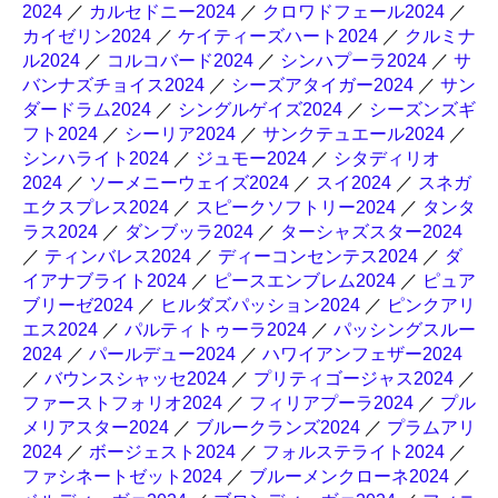
2024
／
カルセドニー2024
／
クロワドフェール2024
／
カイゼリン2024
／
ケイティーズハート2024
／
クルミナ
ル2024
／
コルコバード2024
／
シンハプーラ2024
／
サ
バンナズチョイス2024
／
シーズアタイガー2024
／
サン
ダードラム2024
／
シングルゲイズ2024
／
シーズンズギ
フト2024
／
シーリア2024
／
サンクテュエール2024
／
シンハライト2024
／
ジュモー2024
／
シタディリオ
2024
／
ソーメニーウェイズ2024
／
スイ2024
／
スネガ
エクスプレス2024
／
スピークソフトリー2024
／
タンタ
ラス2024
／
ダンブッラ2024
／
ターシャズスター2024
／
ティンバレス2024
／
ディーコンセンテス2024
／
ダ
イアナブライト2024
／
ピースエンブレム2024
／
ピュア
ブリーゼ2024
／
ヒルダズパッション2024
／
ピンクアリ
エス2024
／
パルティトゥーラ2024
／
パッシングスルー
2024
／
パールデュー2024
／
ハワイアンフェザー2024
／
バウンスシャッセ2024
／
プリティゴージャス2024
／
ファーストフォリオ2024
／
フィリアプーラ2024
／
プル
メリアスター2024
／
ブルークランズ2024
／
プラムアリ
2024
／
ボージェスト2024
／
フォルステライト2024
／
ファシネートゼット2024
／
ブルーメンクローネ2024
／