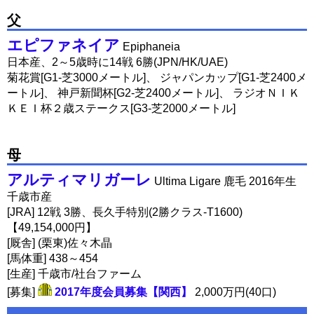
父
エピファネイア
Epiphaneia
日本産、2～5歳時に14戦 6勝(JPN/HK/UAE)
菊花賞[G1-芝3000メートル]、 ジャパンカップ[G1-芝2400メ
ートル]、 神戸新聞杯[G2-芝2400メートル]、 ラジオＮＩＫ
ＫＥＩ杯２歳ステークス[G3-芝2000メートル]
母
アルティマリガーレ
Ultima Ligare 鹿毛 2016年生
千歳市産
[JRA] 12戦 3勝、長久手特別(2勝クラス-T1600)
【49,154,000円】
[厩舎] (栗東)佐々木晶
[馬体重] 438～454
[生産] 千歳市/社台ファーム
[募集]
2017年度会員募集【関西】
2,000万円(40口)