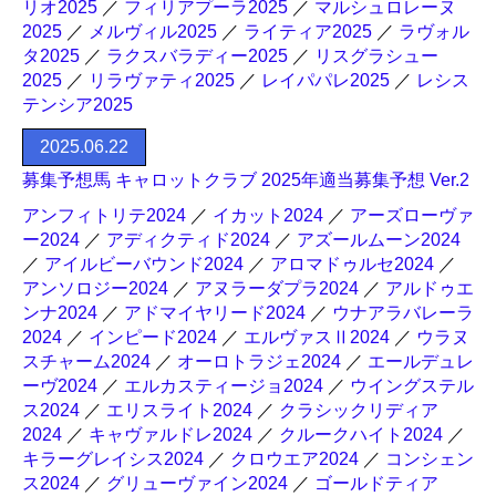
リオ2025
／
フィリアプーラ2025
／
マルシュロレーヌ
2025
／
メルヴィル2025
／
ライティア2025
／
ラヴォル
タ2025
／
ラクスバラディー2025
／
リスグラシュー
2025
／
リラヴァティ2025
／
レイパパレ2025
／
レシス
テンシア2025
2025.06.22
募集予想馬 キャロットクラブ 2025年適当募集予想 Ver.2
アンフィトリテ2024
／
イカット2024
／
アーズローヴァ
ー2024
／
アディクティド2024
／
アズールムーン2024
／
アイルビーバウンド2024
／
アロマドゥルセ2024
／
アンソロジー2024
／
アヌラーダプラ2024
／
アルドゥエ
ンナ2024
／
アドマイヤリード2024
／
ウナアラバレーラ
2024
／
インピード2024
／
エルヴァスⅡ2024
／
ウラヌ
スチャーム2024
／
オーロトラジェ2024
／
エールデュレ
ーヴ2024
／
エルカスティージョ2024
／
ウイングステル
ス2024
／
エリスライト2024
／
クラシックリディア
2024
／
キャヴァルドレ2024
／
クルークハイト2024
／
キラーグレイシス2024
／
クロウエア2024
／
コンシェン
ス2024
／
グリューヴァイン2024
／
ゴールドティア