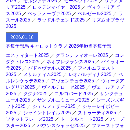
2025
／
モルジアナ2025
／
モーベット2025
／
リアアメ
リア2025
／
ロッテンマイヤー2025
／
ヴィクトリアピー
ス2025
／
ベッラノーヴァ2025
／
ベルゼール2025
／
ラ
スール2025
／
ラッドルチェンド2025
／
リズムオブラヴ
2025
2026.01.18
募集予想馬 キャロットクラブ 2026年適当募集予想
エスティタート2025
／
グランデフィオーレ2025
／
コン
ダクトレス2025
／
ネオフレグランス2025
／
バイラオー
ラ2025
／
パドゥヴァルス2025
／
フィルムフェスト
2025
／
メサルティム2025
／
レオパルディナ2025
／
ペ
ルレンケッテ2025
／
アヴェンチュラ2025
／
ヴィータア
レグリア2025
／
ヴィルデローゼ2025
／
ヴェールアップ
2025
／
ククナ2025
／
コルコバード2025
／
サンクテュ
エール2025
／
サンブルエミューズ2025
／
シーズンズギ
フト2025
／
ジェムフェザー2025
／
シャーレイポピー
2025
／
シャイントレイル2025
／
ストゥーティ2025
／
ソネットフレーズ2025
／
トータルヒート2025
／
ハープ
スター2025
／
バウンスシャッセ2025
／
ファーストフォ