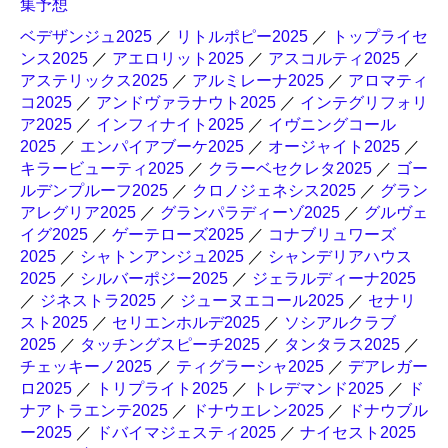
集予想
ベデザンジュ2025
／
リトルポピー2025
／
トップライセ
ンス2025
／
アエロリット2025
／
アスコルティ2025
／
アステリックス2025
／
アルミレーナ2025
／
アロマティ
コ2025
／
アンドヴァラナウト2025
／
インテグリフォリ
ア2025
／
インフィナイト2025
／
イヴニングコール
2025
／
エンパイアブーケ2025
／
オージャイト2025
／
キラービューティ2025
／
クラーベセクレタ2025
／
ゴー
ルデンプルーフ2025
／
クロノジェネシス2025
／
グラン
アレグリア2025
／
グランパラディーゾ2025
／
グルヴェ
イグ2025
／
ゲーテローズ2025
／
コナブリュワーズ
2025
／
シャトンアンジュ2025
／
シャンデリアハウス
2025
／
シルバーポジー2025
／
ジェラルディーナ2025
／
ジネストラ2025
／
ジューヌエコール2025
／
セナリ
スト2025
／
セリエンホルデ2025
／
ソシアルクラブ
2025
／
タッチングスピーチ2025
／
タンタラス2025
／
チェッキーノ2025
／
ティグラーシャ2025
／
デアレガー
ロ2025
／
トリプライト2025
／
トレデマンド2025
／
ド
ナアトラエンテ2025
／
ドナウエレン2025
／
ドナウブル
ー2025
／
ドバイマジェスティ2025
／
ナイセスト2025