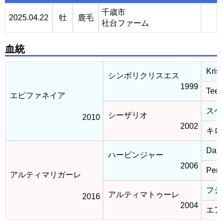
千歳市
2025.04.22
牡
鹿毛
社台ファーム
血統
Kris
シンボリクリスエス
1999
Tee 
エピファネイア
スペ
シーザリオ
2010
2002
キロ
Dans
ハービンジャー
2006
Pena
アルティマリガーレ
フジ
アルティマトゥーレ
2016
2004
エア