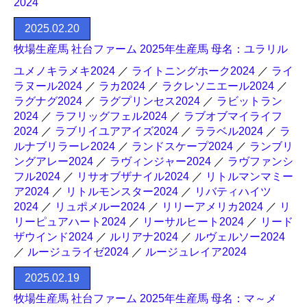
2024
2025.02.20
牧場生産馬 社台ファーム 2025年生産馬 母名：ユラリル
ユメノキラメキ2024
／
ライトニングホーク2024
／
ライ
ラヌール2024
／
ラカ2024
／
ラクレソニエール2024
／
ラグナグ2024
／
ラグプリンセス2024
／
ラビットラン
2024
／
ラフリッグフェル2024
／
ラブオブマイライフ
2024
／
ラブリイユアアイズ2024
／
ララベル2024
／
ラ
ルナブリラーレ2024
／
ランドスケープ2024
／
ランブリ
ングアレー2024
／
ラヴィンジャー2024
／
ラヴファンシ
フル2024
／
リサオブザナイル2024
／
リトルマンマミー
ア2024
／
リトルモンスター2024
／
リバティハイツ
2024
／
リュポメルー2024
／
リリーアメリカ2024
／
リ
リーピュアハート2024
／
リーサルヒート2024
／
リード
ザウインド2024
／
ルリアナ2024
／
ルヴェルソー2024
／
ルージュライゼ2024
／
ルージュレイア2024
2025.02.19
牧場生産馬 社台ファーム 2025年生産馬 母名：マ～メ