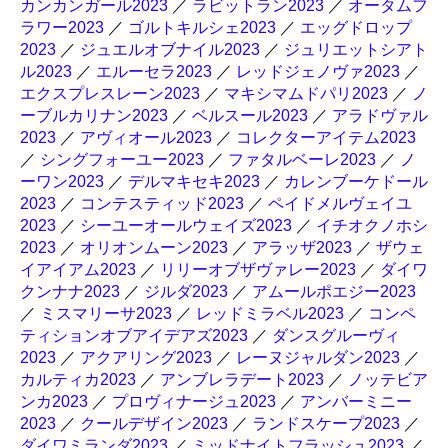
カンカンガール2023
／
ラビットラン2023
／
オータムフ
ラワー2023
／
ゴルトキルシェ2023
／
エッグドロップ
2023
／
ジュエルオブナイル2023
／
ジュリエットシアト
ル2023
／
エルーセラ2023
／
レッドジェノヴァ2023
／
エクスプレスレーン2023
／
マキシマムドパリ2023
／
ノ
ーブルカリナン2023
／
ベルスール2023
／
アラドヴァル
2023
／
アヴィオール2023
／
コレクターアイテム2023
／
シングフォーユー2023
／
ファタルベーレ2023
／
ノ
ーワン2023
／
デルマキセキ2023
／
カレンブーケドール
2023
／
コンテスティッド2023
／
ペイドメルヴェイユ
2023
／
シーユーオールウェイズ2023
／
イチオクノホシ
2023
／
オリオンムーン2023
／
アラッザ2023
／
ザウェ
イアイアム2023
／
リリーオブザヴァレー2023
／
ダイワ
クンナナ2023
／
ジルダ2023
／
アムールポエジー2023
／
ミスマリーサ2023
／
レッドミラベル2023
／
コンペ
ティションオブアイデアズ2023
／
ダンスグルーヴィ
2023
／
アクアリング2023
／
レーヌジャルダン2023
／
カルティカ2023
／
アンブレラデート2023
／
ノッテビア
ンカ2023
／
プロヴィナージュ2023
／
アンバーミニー
2023
／
クールデザイン2023
／
ランドスケープ2023
／
ダイワミランダ2023
／
ミッドナイトフラッシュ2023
／