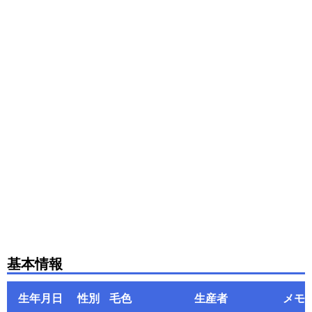
基本情報
生年月日
性別
毛色
生産者
メモ