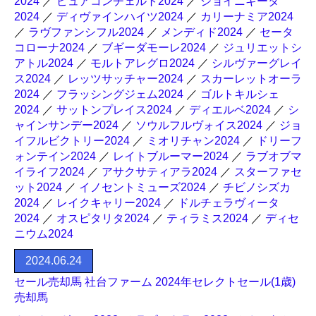
2024
／
ピュアコンチェルト2024
／
ジョイニキータ
2024
／
ディヴァインハイツ2024
／
カリーナミア2024
／
ラヴファンシフル2024
／
メンディド2024
／
セータ
コローナ2024
／
ブギーダモーレ2024
／
ジュリエットシ
アトル2024
／
モルトアレグロ2024
／
シルヴァーグレイ
ス2024
／
レッツサッチャー2024
／
スカーレットオーラ
2024
／
フラッシングジェム2024
／
ゴルトキルシェ
2024
／
サットンプレイス2024
／
ディエルベ2024
／
シ
ャインサンデー2024
／
ソウルフルヴォイス2024
／
ジョ
イフルビクトリー2024
／
ミオリチャン2024
／
ドリーフ
ォンテイン2024
／
レイトブルーマー2024
／
ラブオブマ
イライフ2024
／
アサクサティアラ2024
／
スターファセ
ット2024
／
イノセントミューズ2024
／
チビノシズカ
2024
／
レイクキャリー2024
／
ドルチェラヴィータ
2024
／
オスピタリタ2024
／
ティラミス2024
／
ディセ
ニウム2024
2024.06.24
セール売却馬 社台ファーム 2024年セレクトセール(1歳)
売却馬