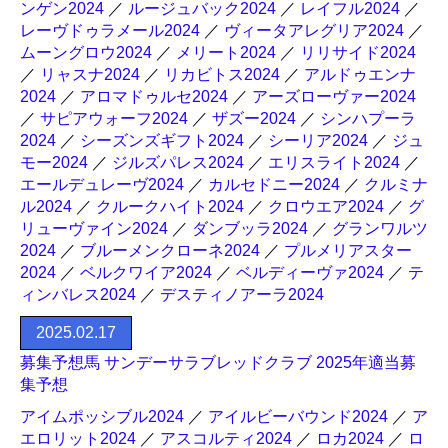
ンゲン2024
／
ルージュバック2024
／
レイフル2024
／
レーヴドゥラメール2024
／
ヴィータアレグリア2024
／
ムーングロウ2024
／
メリート2024
／
リリサイド2024
／
リャスナ2024
／
リカビトス2024
／
アルドゥエンナ
2024
／
アロマドゥルセ2024
／
アーズローヴァー2024
／
サピアウォーフ2024
／
ザズー2024
／
シンハプーラ
2024
／
シーズンズギフト2024
／
シーリア2024
／
ジュ
モー2024
／
ジルズパレス2024
／
エリスライト2024
／
エールデュレーヴ2024
／
カルセドニー2024
／
クルミナ
ル2024
／
クルークハイト2024
／
クロウエア2024
／
グ
リューヴァイン2024
／
ダンブッラ2024
／
グランワルツ
2024
／
ブルーメンクローネ2024
／
プルメリアスター
2024
／
ベルクワイア2024
／
ベルディーヴァ2024
／
テ
ィンバレス2024
／
デスティノアーラ2024
2025.02.17
募集予想馬 サンデーサラブレッドクラブ 2025年適当募
集予想
アイムポッシブル2024
／
アイルビーバウンド2024
／
ア
エロリット2024
／
アスコルティ2024
／
ロカ2024
／
ロ