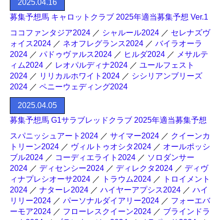
2025.04.16
募集予想馬 キャロットクラブ 2025年適当募集予想 Ver.1
ココファンタジア2024
／
シャルール2024
／
セレナズヴ
ォイス2024
／
ネオフレグランス2024
／
バイラオーラ
2024
／
パドゥヴァルス2024
／
ヒルダ2024
／
メサルテ
ィム2024
／
レオパルディナ2024
／
ユールフェスト
2024
／
リリカルホワイト2024
／
シシリアンブリーズ
2024
／
ペニーウェディング2024
2025.04.05
募集予想馬 G1サラブレッドクラブ 2025年適当募集予想
スパニッシュアート2024
／
サイマー2024
／
クイーンカ
トリーン2024
／
ヴィルトゥオシタ2024
／
オールポッシ
ブル2024
／
コーディエライト2024
／
ソロダンサー
2024
／
ディセンシー2024
／
ディレクタ2024
／
ディヴ
ィナプレシオーサ2024
／
トラウム2024
／
トロイメント
2024
／
ナターレ2024
／
ハイヤーアプシス2024
／
ハイ
リリー2024
／
パーソナルダイアリー2024
／
フォーエバ
ーモア2024
／
フローレスクイーン2024
／
ブラインドラ