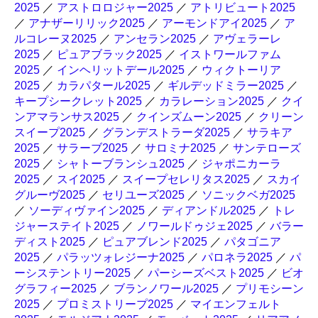
2025
／
アストロロジャー2025
／
アトリビュート2025
／
アナザーリリック2025
／
アーモンドアイ2025
／
ア
ルコレーヌ2025
／
アンセラン2025
／
アヴェラーレ
2025
／
ピュアブラック2025
／
イストワールファム
2025
／
インヘリットデール2025
／
ウィクトーリア
2025
／
カラパタール2025
／
ギルデッドミラー2025
／
キープシークレット2025
／
カラレーション2025
／
クイ
ンアマランサス2025
／
クインズムーン2025
／
クリーン
スイープ2025
／
グランデストラーダ2025
／
サラキア
2025
／
サラーブ2025
／
サロミナ2025
／
サンテローズ
2025
／
シャトーブランシュ2025
／
ジャポニカーラ
2025
／
スイ2025
／
スイープセレリタス2025
／
スカイ
グルーヴ2025
／
セリユーズ2025
／
ソニックベガ2025
／
ソーディヴァイン2025
／
ディアンドル2025
／
トレ
ジャーステイト2025
／
ノワールドゥジェ2025
／
バラー
ディスト2025
／
ピュアブレンド2025
／
パタゴニア
2025
／
パラッツォレジーナ2025
／
パロネラ2025
／
パ
ーシステントリー2025
／
パーシーズベスト2025
／
ビオ
グラフィー2025
／
ブランノワール2025
／
プリモシーン
2025
／
プロミストリープ2025
／
マイエンフェルト