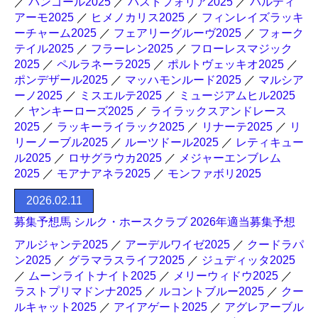
／
バンゴール2025
／
パストフォリア2025
／
パルティ
アーモ2025
／
ヒメノカリス2025
／
フィンレイズラッキ
ーチャーム2025
／
フェアリーグルーヴ2025
／
フォーク
テイル2025
／
フラーレン2025
／
フローレスマジック
2025
／
ペルラネーラ2025
／
ポルトヴェッキオ2025
／
ポンデザール2025
／
マッハモンルード2025
／
マルシア
ーノ2025
／
ミスエルテ2025
／
ミュージアムヒル2025
／
ヤンキーローズ2025
／
ライラックスアンドレース
2025
／
ラッキーライラック2025
／
リナーテ2025
／
リ
リーノーブル2025
／
ルーツドール2025
／
レティキュー
ル2025
／
ロサグラウカ2025
／
メジャーエンブレム
2025
／
モアナアネラ2025
／
モンファボリ2025
2026.02.11
募集予想馬 シルク・ホースクラブ 2026年適当募集予想
アルジャンテ2025
／
アーデルワイゼ2025
／
クードラパ
ン2025
／
グラマラスライフ2025
／
ジュディッタ2025
／
ムーンライトナイト2025
／
メリーウィドウ2025
／
ラストプリマドンナ2025
／
ルコントブルー2025
／
クー
ルキャット2025
／
アイアゲート2025
／
アグレアーブル