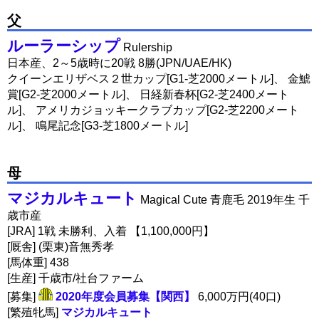
父
ルーラーシップ
Rulership
日本産、2～5歳時に20戦 8勝(JPN/UAE/HK)
クイーンエリザベス２世カップ[G1-芝2000メートル]、 金鯱
賞[G2-芝2000メートル]、 日経新春杯[G2-芝2400メート
ル]、 アメリカジョッキークラブカップ[G2-芝2200メート
ル]、 鳴尾記念[G3-芝1800メートル]
母
マジカルキュート
Magical Cute 青鹿毛 2019年生 千
歳市産
[JRA] 1戦 未勝利、入着 【1,100,000円】
[厩舎] (栗東)音無秀孝
[馬体重] 438
[生産] 千歳市/社台ファーム
[募集]
2020年度会員募集【関西】
6,000万円(40口)
[繁殖牝馬]
マジカルキュート