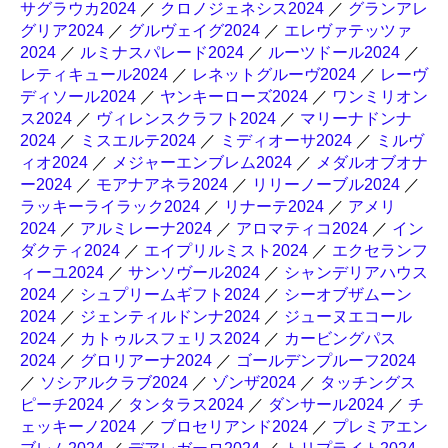
サグラウカ2024
／
クロノジェネシス2024
／
グランアレ
グリア2024
／
グルヴェイグ2024
／
エレヴァテッツァ
2024
／
ルミナスパレード2024
／
ルーツドール2024
／
レティキュール2024
／
レネットグルーヴ2024
／
レーヴ
ディソール2024
／
ヤンキーローズ2024
／
ワンミリオン
ス2024
／
ヴィレンスクラフト2024
／
マリーナドンナ
2024
／
ミスエルテ2024
／
ミディオーサ2024
／
ミルヴ
ィオ2024
／
メジャーエンブレム2024
／
メダルオブオナ
ー2024
／
モアナアネラ2024
／
リリーノーブル2024
／
ラッキーライラック2024
／
リナーテ2024
／
アメリ
2024
／
アルミレーナ2024
／
アロマティコ2024
／
イン
ダクティ2024
／
エイプリルミスト2024
／
エクセランフ
ィーユ2024
／
サンソヴール2024
／
シャンデリアハウス
2024
／
シュプリームギフト2024
／
シーオブザムーン
2024
／
ジェンティルドンナ2024
／
ジューヌエコール
2024
／
カトゥルスフェリス2024
／
カービングパス
2024
／
グロリアーナ2024
／
ゴールデンプルーフ2024
／
ソシアルクラブ2024
／
ゾンザ2024
／
タッチングス
ピーチ2024
／
タンタラス2024
／
ダンサール2024
／
チ
ェッキーノ2024
／
ブロセリアンド2024
／
プレミアエン