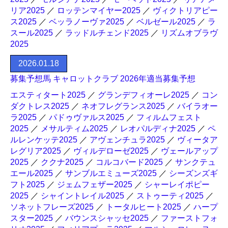
リア2025
／
ロッテンマイヤー2025
／
ヴィクトリアピー
ス2025
／
ベッラノーヴァ2025
／
ベルゼール2025
／
ラ
スール2025
／
ラッドルチェンド2025
／
リズムオブラヴ
2025
2026.01.18
募集予想馬 キャロットクラブ 2026年適当募集予想
エスティタート2025
／
グランデフィオーレ2025
／
コン
ダクトレス2025
／
ネオフレグランス2025
／
バイラオー
ラ2025
／
パドゥヴァルス2025
／
フィルムフェスト
2025
／
メサルティム2025
／
レオパルディナ2025
／
ペ
ルレンケッテ2025
／
アヴェンチュラ2025
／
ヴィータア
レグリア2025
／
ヴィルデローゼ2025
／
ヴェールアップ
2025
／
ククナ2025
／
コルコバード2025
／
サンクテュ
エール2025
／
サンブルエミューズ2025
／
シーズンズギ
フト2025
／
ジェムフェザー2025
／
シャーレイポピー
2025
／
シャイントレイル2025
／
ストゥーティ2025
／
ソネットフレーズ2025
／
トータルヒート2025
／
ハープ
スター2025
／
バウンスシャッセ2025
／
ファーストフォ