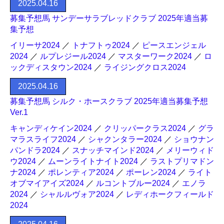
2025.04.16
募集予想馬 サンデーサラブレッドクラブ 2025年適当募
集予想
イリーサ2024
／
トナフトゥ2024
／
ピースエンジェル
2024
／
ルプレジール2024
／
マスターワーク2024
／
ロ
ックディスタウン2024
／
ライジングクロス2024
2025.04.16
募集予想馬 シルク・ホースクラブ 2025年適当募集予想
Ver.1
キャンディケイン2024
／
クリッパークラス2024
／
グラ
マラスライフ2024
／
シャクンタラー2024
／
ショウナン
パンドラ2024
／
スナッチマインド2024
／
メリーウィド
ウ2024
／
ムーンライトナイト2024
／
ラストプリマドン
ナ2024
／
ポレンティア2024
／
ポーレン2024
／
ライト
オブマイアイズ2024
／
ルコントブルー2024
／
エノラ
2024
／
シャルルヴォア2024
／
レディホークフィールド
2024