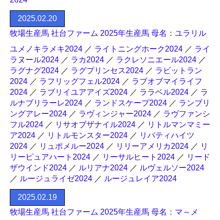
2025.02.20
牧場生産馬 社台ファーム 2025年生産馬 母名：ユラリル
ユメノキラメキ2024
／
ライトニングホーク2024
／
ライ
ラヌール2024
／
ラカ2024
／
ラクレソニエール2024
／
ラグナグ2024
／
ラグプリンセス2024
／
ラビットラン
2024
／
ラフリッグフェル2024
／
ラブオブマイライフ
2024
／
ラブリイユアアイズ2024
／
ララベル2024
／
ラ
ルナブリラーレ2024
／
ランドスケープ2024
／
ランブリ
ングアレー2024
／
ラヴィンジャー2024
／
ラヴファンシ
フル2024
／
リサオブザナイル2024
／
リトルマンマミー
ア2024
／
リトルモンスター2024
／
リバティハイツ
2024
／
リュポメルー2024
／
リリーアメリカ2024
／
リ
リーピュアハート2024
／
リーサルヒート2024
／
リード
ザウインド2024
／
ルリアナ2024
／
ルヴェルソー2024
／
ルージュライゼ2024
／
ルージュレイア2024
2025.02.19
牧場生産馬 社台ファーム 2025年生産馬 母名：マ～メ