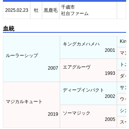
千歳市
2025.02.23
牡
黒鹿毛
社台ファーム
血統
Kin
キングカメハメハ
2001
マン
ルーラーシップ
トニ
エアグルーヴ
2007
1993
ダイ
サン
ディープインパクト
2002
ウイ
マジカルキュート
シン
ソーマジック
2019
2005
スー