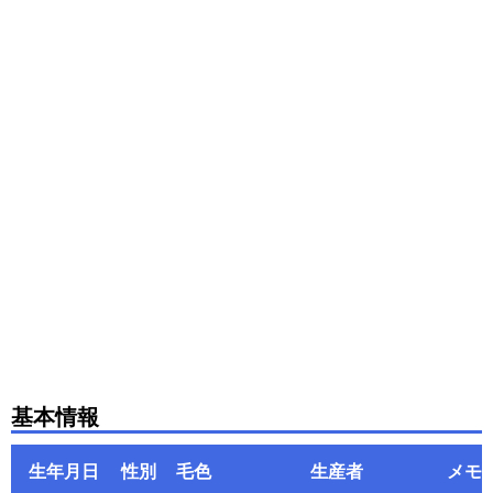
基本情報
生年月日
性別
毛色
生産者
メモ