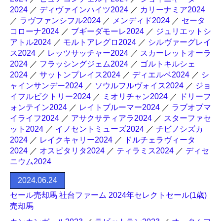
2024
／
ディヴァインハイツ2024
／
カリーナミア2024
／
ラヴファンシフル2024
／
メンディド2024
／
セータ
コローナ2024
／
ブギーダモーレ2024
／
ジュリエットシ
アトル2024
／
モルトアレグロ2024
／
シルヴァーグレイ
ス2024
／
レッツサッチャー2024
／
スカーレットオーラ
2024
／
フラッシングジェム2024
／
ゴルトキルシェ
2024
／
サットンプレイス2024
／
ディエルベ2024
／
シ
ャインサンデー2024
／
ソウルフルヴォイス2024
／
ジョ
イフルビクトリー2024
／
ミオリチャン2024
／
ドリーフ
ォンテイン2024
／
レイトブルーマー2024
／
ラブオブマ
イライフ2024
／
アサクサティアラ2024
／
スターファセ
ット2024
／
イノセントミューズ2024
／
チビノシズカ
2024
／
レイクキャリー2024
／
ドルチェラヴィータ
2024
／
オスピタリタ2024
／
ティラミス2024
／
ディセ
ニウム2024
2024.06.24
セール売却馬 社台ファーム 2024年セレクトセール(1歳)
売却馬