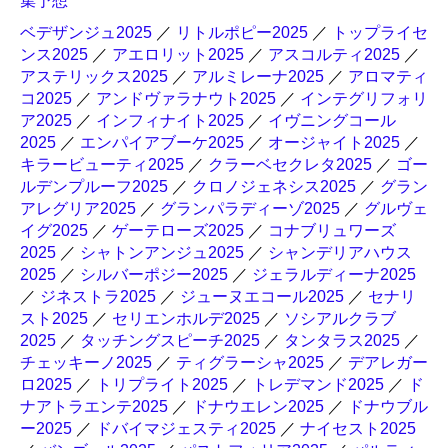
集予想
ベデザンジュ2025
／
リトルポピー2025
／
トップライセ
ンス2025
／
アエロリット2025
／
アスコルティ2025
／
アステリックス2025
／
アルミレーナ2025
／
アロマティ
コ2025
／
アンドヴァラナウト2025
／
インテグリフォリ
ア2025
／
インフィナイト2025
／
イヴニングコール
2025
／
エンパイアブーケ2025
／
オージャイト2025
／
キラービューティ2025
／
クラーベセクレタ2025
／
ゴー
ルデンプルーフ2025
／
クロノジェネシス2025
／
グラン
アレグリア2025
／
グランパラディーゾ2025
／
グルヴェ
イグ2025
／
ゲーテローズ2025
／
コナブリュワーズ
2025
／
シャトンアンジュ2025
／
シャンデリアハウス
2025
／
シルバーポジー2025
／
ジェラルディーナ2025
／
ジネストラ2025
／
ジューヌエコール2025
／
セナリ
スト2025
／
セリエンホルデ2025
／
ソシアルクラブ
2025
／
タッチングスピーチ2025
／
タンタラス2025
／
チェッキーノ2025
／
ティグラーシャ2025
／
デアレガー
ロ2025
／
トリプライト2025
／
トレデマンド2025
／
ド
ナアトラエンテ2025
／
ドナウエレン2025
／
ドナウブル
ー2025
／
ドバイマジェスティ2025
／
ナイセスト2025