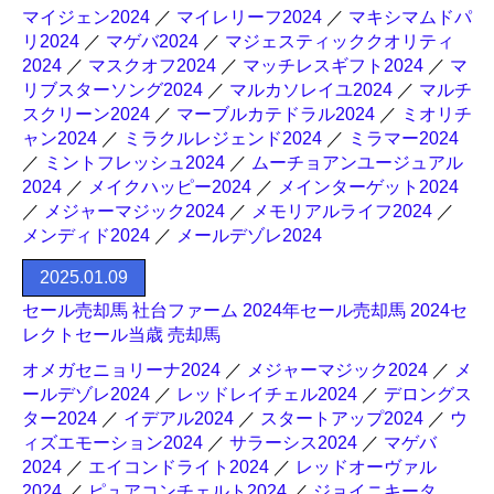
マイジェン2024
／
マイレリーフ2024
／
マキシマムドパ
リ2024
／
マゲバ2024
／
マジェスティッククオリティ
2024
／
マスクオフ2024
／
マッチレスギフト2024
／
マ
リブスターソング2024
／
マルカソレイユ2024
／
マルチ
スクリーン2024
／
マーブルカテドラル2024
／
ミオリチ
ャン2024
／
ミラクルレジェンド2024
／
ミラマー2024
／
ミントフレッシュ2024
／
ムーチョアンユージュアル
2024
／
メイクハッピー2024
／
メインターゲット2024
／
メジャーマジック2024
／
メモリアルライフ2024
／
メンディド2024
／
メールデゾレ2024
2025.01.09
セール売却馬 社台ファーム 2024年セール売却馬 2024セ
レクトセール当歳 売却馬
オメガセニョリーナ2024
／
メジャーマジック2024
／
メ
ールデゾレ2024
／
レッドレイチェル2024
／
デロングス
ター2024
／
イデアル2024
／
スタートアップ2024
／
ウ
ィズエモーション2024
／
サラーシス2024
／
マゲバ
2024
／
エイコンドライト2024
／
レッドオーヴァル
2024
／
ピュアコンチェルト2024
／
ジョイニキータ