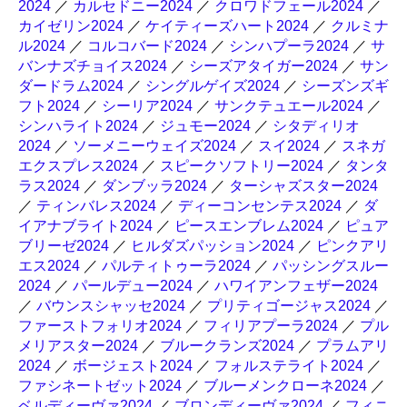
2024
／
カルセドニー2024
／
クロワドフェール2024
／
カイゼリン2024
／
ケイティーズハート2024
／
クルミナ
ル2024
／
コルコバード2024
／
シンハプーラ2024
／
サ
バンナズチョイス2024
／
シーズアタイガー2024
／
サン
ダードラム2024
／
シングルゲイズ2024
／
シーズンズギ
フト2024
／
シーリア2024
／
サンクテュエール2024
／
シンハライト2024
／
ジュモー2024
／
シタディリオ
2024
／
ソーメニーウェイズ2024
／
スイ2024
／
スネガ
エクスプレス2024
／
スピークソフトリー2024
／
タンタ
ラス2024
／
ダンブッラ2024
／
ターシャズスター2024
／
ティンバレス2024
／
ディーコンセンテス2024
／
ダ
イアナブライト2024
／
ピースエンブレム2024
／
ピュア
ブリーゼ2024
／
ヒルダズパッション2024
／
ピンクアリ
エス2024
／
パルティトゥーラ2024
／
パッシングスルー
2024
／
パールデュー2024
／
ハワイアンフェザー2024
／
バウンスシャッセ2024
／
プリティゴージャス2024
／
ファーストフォリオ2024
／
フィリアプーラ2024
／
プル
メリアスター2024
／
ブルークランズ2024
／
プラムアリ
2024
／
ボージェスト2024
／
フォルステライト2024
／
ファシネートゼット2024
／
ブルーメンクローネ2024
／
ベルディーヴァ2024
／
ブロンディーヴァ2024
／
フィニ