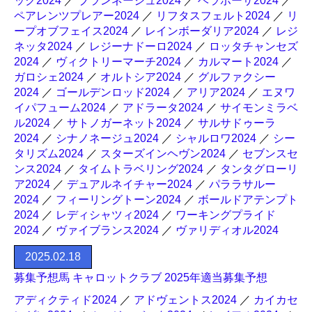
ック2024
／
ブランネージュ2024
／
ベラポーサ2024
／
ペアレンツプレアー2024
／
リフタスフェルト2024
／
リ
ープオブフェイス2024
／
レインボーダリア2024
／
レジ
ネッタ2024
／
レジーナドーロ2024
／
ロッタチャンセズ
2024
／
ヴィクトリーマーチ2024
／
カルマート2024
／
ガロシェ2024
／
オルトシア2024
／
グルファクシー
2024
／
ゴールデンロッド2024
／
アリア2024
／
エヌワ
イパフューム2024
／
アドラータ2024
／
サイモンミラベ
ル2024
／
サトノガーネット2024
／
サルサドゥーラ
2024
／
シナノネージュ2024
／
シャルロワ2024
／
シー
タリズム2024
／
スターズインヘヴン2024
／
セブンスセ
ンス2024
／
タイムトラベリング2024
／
タンタグローリ
ア2024
／
デュアルネイチャー2024
／
パララサルー
2024
／
フィーリングトーン2024
／
ボールドアテンプト
2024
／
レディシャツィ2024
／
ワーキングプライド
2024
／
ヴァイブランス2024
／
ヴァリディオル2024
2025.02.18
募集予想馬 キャロットクラブ 2025年適当募集予想
アディクティド2024
／
アドヴェントス2024
／
カイカセ