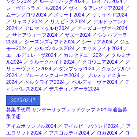
ンゲン2024
／
ルージュバック2024
／
レイフル2024
／
レーヴドゥラメール2024
／
ヴィータアレグリア2024
／
ムーングロウ2024
／
メリート2024
／
リリサイド2024
／
リャスナ2024
／
リカビトス2024
／
アルドゥエンナ
2024
／
アロマドゥルセ2024
／
アーズローヴァー2024
／
サピアウォーフ2024
／
ザズー2024
／
シンハプーラ
2024
／
シーズンズギフト2024
／
シーリア2024
／
ジュ
モー2024
／
ジルズパレス2024
／
エリスライト2024
／
エールデュレーヴ2024
／
カルセドニー2024
／
クルミナ
ル2024
／
クルークハイト2024
／
クロウエア2024
／
グ
リューヴァイン2024
／
ダンブッラ2024
／
グランワルツ
2024
／
ブルーメンクローネ2024
／
プルメリアスター
2024
／
ベルクワイア2024
／
ベルディーヴァ2024
／
テ
ィンバレス2024
／
デスティノアーラ2024
2025.02.17
募集予想馬 サンデーサラブレッドクラブ 2025年適当募
集予想
アイムポッシブル2024
／
アイルビーバウンド2024
／
ア
エロリット2024
／
アスコルティ2024
／
ロカ2024
／
ロ