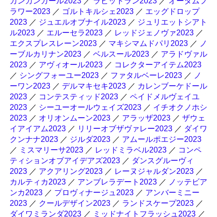
カンカンガール2023
／
ラビットラン2023
／
オータムフ
ラワー2023
／
ゴルトキルシェ2023
／
エッグドロップ
2023
／
ジュエルオブナイル2023
／
ジュリエットシアト
ル2023
／
エルーセラ2023
／
レッドジェノヴァ2023
／
エクスプレスレーン2023
／
マキシマムドパリ2023
／
ノ
ーブルカリナン2023
／
ベルスール2023
／
アラドヴァル
2023
／
アヴィオール2023
／
コレクターアイテム2023
／
シングフォーユー2023
／
ファタルベーレ2023
／
ノ
ーワン2023
／
デルマキセキ2023
／
カレンブーケドール
2023
／
コンテスティッド2023
／
ペイドメルヴェイユ
2023
／
シーユーオールウェイズ2023
／
イチオクノホシ
2023
／
オリオンムーン2023
／
アラッザ2023
／
ザウェ
イアイアム2023
／
リリーオブザヴァレー2023
／
ダイワ
クンナナ2023
／
ジルダ2023
／
アムールポエジー2023
／
ミスマリーサ2023
／
レッドミラベル2023
／
コンペ
ティションオブアイデアズ2023
／
ダンスグルーヴィ
2023
／
アクアリング2023
／
レーヌジャルダン2023
／
カルティカ2023
／
アンブレラデート2023
／
ノッテビア
ンカ2023
／
プロヴィナージュ2023
／
アンバーミニー
2023
／
クールデザイン2023
／
ランドスケープ2023
／
ダイワミランダ2023
／
ミッドナイトフラッシュ2023
／