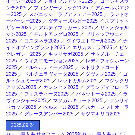
イージー2025
／
ジョイフルアクト2025
／
ゴージャスラ
ンチ2025
／
フィンガークリック2025
／
アムールポエジ
ー2025
／
スパニッシュラブアフェアー2025
／
ランドオ
ーバーシー2025
／
ダディーズルビー2025
／
スプリット
ザシー2025
／
アルティマリガーレ2025
／
サトノシャル
マン2025
／
モルトアレグロ2025
／
ブリッツアウェイ
2025
／
コスタネラ2025
／
ダイワエトワール2025
／
ナ
イトオブイングランド2025
／
エリカステラ2025
／
ピン
クレガシー2025
／
キャリサガ2025
／
サトノルーチェ
2025
／
ウィズエモーション2025
／
レディフォグホーン
2025
／
アルベルティーヌ2025
／
ストリクトコード
2025
／
ドルチェラヴィータ2025
／
ダヴォス2025
／
ゴ
ルトシュミーデ2025
／
レッドカルム2025
／
マジックリ
アリズム2025
／
カレンヒメ2025
／
グランディフローラ
2025
／
フォスティーヌ2025
／
パネットーネ2025
／
ラ
ヴィンジャー2025
／
マジカルキュート2025
／
テンサイ
ドカップ2025
／
ベルスール2025
／
スカーレットオーラ
2025
／
グレースアンバー2025
／
サツマキリコ2025
2025.09.24
セール購入馬 社台ファーム 2025年セール購入馬 セプテ