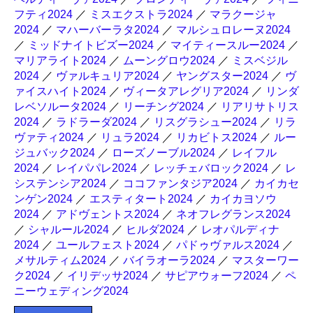
フティ2024
／
ミスエクストラ2024
／
マラクージャ
2024
／
マハーバーラタ2024
／
マルシュロレーヌ2024
／
ミッドナイトビズー2024
／
マイティースルー2024
／
マリアライト2024
／
ムーングロウ2024
／
ミスベジル
2024
／
ヴァルキュリア2024
／
ヤングスター2024
／
ヴ
ァイスハイト2024
／
ヴィータアレグリア2024
／
リンダ
レベソルータ2024
／
リーチング2024
／
リアリサトリス
2024
／
ラドラーダ2024
／
リスグラシュー2024
／
リラ
ヴァティ2024
／
リュラ2024
／
リカビトス2024
／
ルー
ジュバック2024
／
ローズノーブル2024
／
レイフル
2024
／
レイパパレ2024
／
レッチェバロック2024
／
レ
システンシア2024
／
ココファンタジア2024
／
カイカセ
ンゲン2024
／
エスティタート2024
／
カイカヨソウ
2024
／
アドヴェントス2024
／
ネオフレグランス2024
／
シャルール2024
／
ヒルダ2024
／
レオパルディナ
2024
／
ユールフェスト2024
／
パドゥヴァルス2024
／
メサルティム2024
／
バイラオーラ2024
／
マスターワー
ク2024
／
イリデッサ2024
／
サピアウォーフ2024
／
ペ
ニーウェディング2024