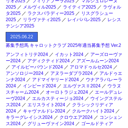
リオ2025
／
フィリアプーラ2025
／
マルシュロレーヌ
2025
／
メルヴィル2025
／
ライティア2025
／
ラヴォル
タ2025
／
ラクスバラディー2025
／
リスグラシュー
2025
／
リラヴァティ2025
／
レイパパレ2025
／
レシス
テンシア2025
2025.06.22
募集予想馬 キャロットクラブ 2025年適当募集予想 Ver.2
アンフィトリテ2024
／
イカット2024
／
アーズローヴァ
ー2024
／
アディクティド2024
／
アズールムーン2024
／
アイルビーバウンド2024
／
アロマドゥルセ2024
／
アンソロジー2024
／
アヌラーダプラ2024
／
アルドゥエ
ンナ2024
／
アドマイヤリード2024
／
ウナアラバレーラ
2024
／
インピード2024
／
エルヴァスⅡ2024
／
ウラヌ
スチャーム2024
／
オーロトラジェ2024
／
エールデュレ
ーヴ2024
／
エルカスティージョ2024
／
ウイングステル
ス2024
／
エリスライト2024
／
クラシックリディア
2024
／
キャヴァルドレ2024
／
クルークハイト2024
／
キラーグレイシス2024
／
クロウエア2024
／
コンシェン
ス2024
／
グリューヴァイン2024
／
ゴールドティア