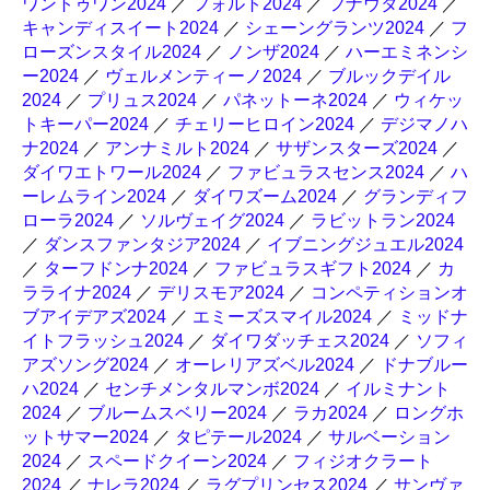
ワントゥワン2024
／
フォルト2024
／
フナウタ2024
／
キャンディスイート2024
／
シェーングランツ2024
／
フ
ローズンスタイル2024
／
ノンザ2024
／
ハーエミネンシ
ー2024
／
ヴェルメンティーノ2024
／
ブルックデイル
2024
／
プリュス2024
／
パネットーネ2024
／
ウィケッ
トキーパー2024
／
チェリーヒロイン2024
／
デジマノハ
ナ2024
／
アンナミルト2024
／
サザンスターズ2024
／
ダイワエトワール2024
／
ファビュラスセンス2024
／
ハ
ーレムライン2024
／
ダイワズーム2024
／
グランディフ
ローラ2024
／
ソルヴェイグ2024
／
ラビットラン2024
／
ダンスファンタジア2024
／
イブニングジュエル2024
／
ターフドンナ2024
／
ファビュラスギフト2024
／
カ
ラライナ2024
／
デリスモア2024
／
コンペティションオ
ブアイデアズ2024
／
エミーズスマイル2024
／
ミッドナ
イトフラッシュ2024
／
ダイワダッチェス2024
／
ソフィ
アズソング2024
／
オーレリアズベル2024
／
ドナブルー
ハ2024
／
センチメンタルマンボ2024
／
イルミナント
2024
／
ブルームスベリー2024
／
ラカ2024
／
ロングホ
ットサマー2024
／
タピテール2024
／
サルベーション
2024
／
スペードクイーン2024
／
フィジオクラート
2024
／
ナレラ2024
／
ラグプリンセス2024
／
サンヴァ