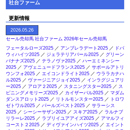
社台ファーム
更新情報
2026.05.26
セール売却馬 社台ファーム 2026年セール売却馬
フェータルローズ2025
／
アンブレラデート2025
／
ドバ
ウィハイツ2025
／
ジェラテリアバール2025
／
グリーン
バナナズ2025
／
テラノヴァ2025
／
ハーエミネンシー
2025
／
アヴェニュードフランス2025
／
サボールアトリ
ウンフォ2025
／
エイコンドライト2025
／
ウララカナハ
ル2025
／
ヴァージニアジョイ2025
／
インラグジュアリ
ー2025
／
アロア２2025
／
スタニングスター2025
／
ス
ピニングメモリーズ2025
／
カイザーバル2025
／
マダム
ダンスアロット2025
／
リトルモンスター2025
／
トロワ
ゼトワル2025
／
パールズベスト2025
／
サラーシス
2025
／
シーシーサザン2025
／
スキア2025
／
ラルナブ
リラーレ2025
／
ラブリイユアアイズ2025
／
アマルフィ
コースト２2025
／
ディヴァインハイツ2025
／
エイント