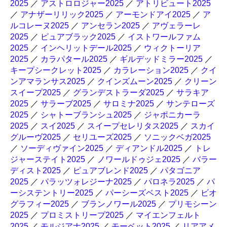
2025
／
アストロロジャー2025
／
アトリビュート2025
／
アナザーリリック2025
／
アーモンドアイ2025
／
ア
ルコレーヌ2025
／
アンセラン2025
／
アヴェラーレ
2025
／
ピュアブラック2025
／
イストワールファム
2025
／
インヘリットデール2025
／
ウィクトーリア
2025
／
カラパタール2025
／
ギルデッドミラー2025
／
キープシークレット2025
／
カラレーション2025
／
クイ
ンアマランサス2025
／
クインズムーン2025
／
クリーン
スイープ2025
／
グランデストラーダ2025
／
サラキア
2025
／
サラーブ2025
／
サロミナ2025
／
サンテローズ
2025
／
シャトーブランシュ2025
／
ジャポニカーラ
2025
／
スイ2025
／
スイープセレリタス2025
／
スカイ
グルーヴ2025
／
セリユーズ2025
／
ソニックベガ2025
／
ソーディヴァイン2025
／
ディアンドル2025
／
トレ
ジャーステイト2025
／
ノワールドゥジェ2025
／
バラー
ディスト2025
／
ピュアブレンド2025
／
パタゴニア
2025
／
パラッツォレジーナ2025
／
パロネラ2025
／
パ
ーシステントリー2025
／
パーシーズベスト2025
／
ビオ
グラフィー2025
／
ブランノワール2025
／
プリモシーン
2025
／
プロミストリープ2025
／
マイエンフェルト
2025
／
モルジアナ2025
／
モーベット2025
／
リアアメ