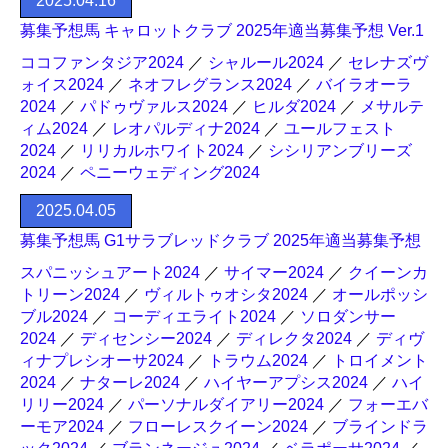
2025.04.16
募集予想馬 キャロットクラブ 2025年適当募集予想 Ver.1
ココファンタジア2024
／
シャルール2024
／
セレナズヴ
ォイス2024
／
ネオフレグランス2024
／
バイラオーラ
2024
／
パドゥヴァルス2024
／
ヒルダ2024
／
メサルテ
ィム2024
／
レオパルディナ2024
／
ユールフェスト
2024
／
リリカルホワイト2024
／
シシリアンブリーズ
2024
／
ペニーウェディング2024
2025.04.05
募集予想馬 G1サラブレッドクラブ 2025年適当募集予想
スパニッシュアート2024
／
サイマー2024
／
クイーンカ
トリーン2024
／
ヴィルトゥオシタ2024
／
オールポッシ
ブル2024
／
コーディエライト2024
／
ソロダンサー
2024
／
ディセンシー2024
／
ディレクタ2024
／
ディヴ
ィナプレシオーサ2024
／
トラウム2024
／
トロイメント
2024
／
ナターレ2024
／
ハイヤーアプシス2024
／
ハイ
リリー2024
／
パーソナルダイアリー2024
／
フォーエバ
ーモア2024
／
フローレスクイーン2024
／
ブラインドラ