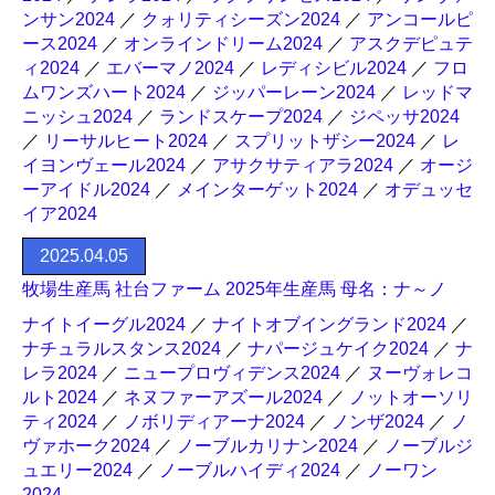
ンサン2024
／
クォリティシーズン2024
／
アンコールピ
ース2024
／
オンラインドリーム2024
／
アスクデピュテ
ィ2024
／
エバーマノ2024
／
レディシビル2024
／
フロ
ムワンズハート2024
／
ジッパーレーン2024
／
レッドマ
ニッシュ2024
／
ランドスケープ2024
／
ジペッサ2024
／
リーサルヒート2024
／
スプリットザシー2024
／
レ
イヨンヴェール2024
／
アサクサティアラ2024
／
オージ
ーアイドル2024
／
メインターゲット2024
／
オデュッセ
イア2024
2025.04.05
牧場生産馬 社台ファーム 2025年生産馬 母名：ナ～ノ
ナイトイーグル2024
／
ナイトオブイングランド2024
／
ナチュラルスタンス2024
／
ナパージュケイク2024
／
ナ
レラ2024
／
ニュープロヴィデンス2024
／
ヌーヴォレコ
ルト2024
／
ネヌファーアズール2024
／
ノットオーソリ
ティ2024
／
ノボリディアーナ2024
／
ノンザ2024
／
ノ
ヴァホーク2024
／
ノーブルカリナン2024
／
ノーブルジ
ュエリー2024
／
ノーブルハイディ2024
／
ノーワン
2024