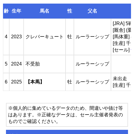
齢
生年
馬名
性
父名
[JRA] 
[厩舎] (
4
2023
クレバーキュート
牡
ルーラーシップ
[馬体重] 4
[生産] 
[セール]
5
2024
不受胎
ルーラーシップ
未出走
6
2025
【本馬】
牡
ルーラーシップ
[生産] 
※個人的に集めているデータのため、間違いや抜け等
はあります。※正確なデータは、セール主催者発表の
ものでご確認ください。