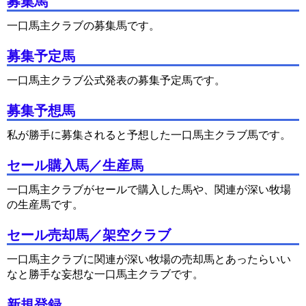
募集馬
一口馬主クラブの募集馬です。
募集予定馬
一口馬主クラブ公式発表の募集予定馬です。
募集予想馬
私が勝手に募集されると予想した一口馬主クラブ馬です。
セール購入馬／生産馬
一口馬主クラブがセールで購入した馬や、関連が深い牧場
の生産馬です。
セール売却馬／架空クラブ
一口馬主クラブに関連が深い牧場の売却馬とあったらいい
なと勝手な妄想な一口馬主クラブです。
新規登録