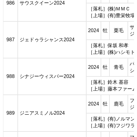
986
サウスクイーン2024
［落札］(株)ＭＭＣ
［上場］(有)豊栄牧場
サ
2024
牡
栗毛
ジ
987
ジェドゥラシャンス2024
［落札］保坂 和孝
［上場］(株)ハシモト
パ
2024
牡
青毛
シ
988
シナジーウィスパー2024
［落札］鈴木 基容
［上場］藤本ファーム
フ
2024
牡
鹿毛
ジ
989
ジニアスミノル2024
［落札］(有)ノルマ
［上場］(有)フジワラ