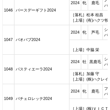
ノ
2024
牝
鹿毛
バ
1046
バースデーギフト2024
［落札］松本 桂昌
［上場］(有)ハクツ牧
シ
2024
牝
芦毛
バ
1047
バオバブ2024
［上場］中脇 栄
シ
2024
牡
黒鹿毛
パ
1048
パスティエーラ2024
［落札］加藤 守
［上場］(株)ハクレイ
フ
2024
牝
鹿毛
バ
1049
バチェロレッテ2024
［上場］(株)ＶＩＣＴ