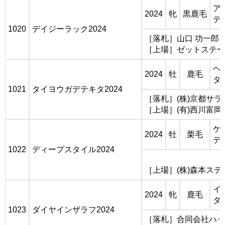
ア
2024
牝
黒鹿毛
デ
1020
デイジーラック2024
［落札］山口 功一郎
［上場］ゼットステー
ヘ
2024
牡
鹿毛
タ
1021
タイヨウガデテキタ2024
［落札］(株)京都サ
［上場］(有)西川富岡
ケ
2024
牡
栗毛
デ
1022
ディープスタイル2024
［上場］(株)森本ステ
イ
2024
牝
鹿毛
ダ
1023
ダイヤインザラフ2024
［落札］合同会社ハッ