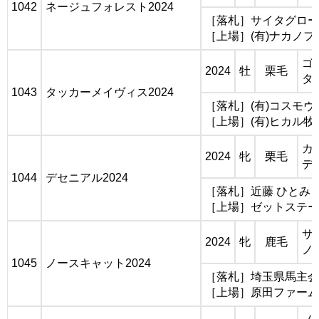
1042
ネージュフォレスト2024
［落札］サイタグロー
［上場］(有)ナカノフ
ゴ
2024
牡
栗毛
タ
1043
タッカーメイヴィス2024
［落札］(有)コスモ
［上場］(有)ヒカル牧
カ
2024
牝
栗毛
デ
1044
デセニアル2024
［落札］近藤 ひとみ
［上場］ゼットステー
サ
2024
牝
鹿毛
ノ
1045
ノースキャット2024
［落札］埼玉県馬主会 
［上場］原田ファーム