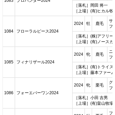
1083
プロハンター2024
［落札］岡田 将一
［上場］(有)ヒカル牧
サ
2024
牡
鹿毛
フ
1084
フローラルピース2024
［落札］(株)アフリ
［上場］(有)ノースガ
ニ
2024
牝
鹿毛
フ
1085
フィナリザール2024
［落札］(有)トライ
［上場］藤本ファーム
グ
2024
牝
栗毛
フ
1086
フォーエバーワン2024
［落札］小田 吉男
［上場］(有)畠山牧場
フ