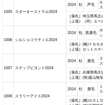
ル
2024
牡
芦毛
ス
1005
スターオーストラル2024
［落札］埼玉県馬主会 
［上場］（同）エベレ
ホ
2024
牝
黒鹿毛
シ
1006
シルショコラティエ2024
［落札］(株)ＹＧＧ
［上場］ゼットステー
エ
2024
牡
鹿毛
ス
1007
ステップビヨンド2024
［落札］兵庫県馬主協
［上場］(有)畠山牧場
ミ
2024
牡
鹿毛
ス
1008
スラリーアイス2024
［落札］(株)ＧＯＬ