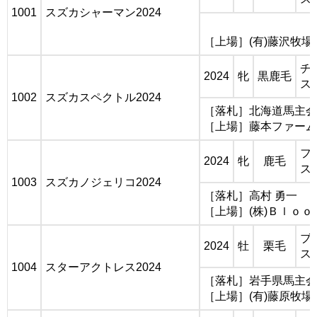
1001
スズカシャーマン2024
［上場］(有)藤沢牧場
チ
2024
牝
黒鹿毛
ス
1002
スズカスペクトル2024
［落札］北海道馬主会 
［上場］藤本ファーム
フ
2024
牝
鹿毛
ス
1003
スズカノジェリコ2024
［落札］高村 勇一
［上場］(株)Ｂｌｏｏ
ブ
2024
牡
栗毛
ス
1004
スターアクトレス2024
［落札］岩手県馬主会 
［上場］(有)藤原牧場