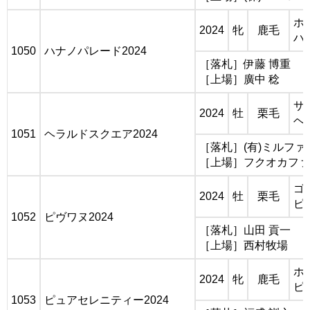
ホ
2024
牝
鹿毛
ハ
1050
ハナノパレード2024
［落札］伊藤 博重
［上場］廣中 稔
サ
2024
牡
栗毛
ヘ
1051
ヘラルドスクエア2024
［落札］(有)ミルファ
［上場］フクオカファ
ゴ
2024
牡
栗毛
ピ
1052
ピヴワヌ2024
［落札］山田 貢一
［上場］西村牧場
ホ
2024
牝
鹿毛
ピ
1053
ピュアセレニティー2024