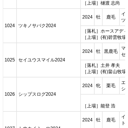
［上場］樋渡 志尚
イ
2024
牡
鹿毛
ツ
1024
ツキノサバク2024
［落札］ホースアディ
［上場］(有)碧雲牧場
マ
2024
牡
黒鹿毛
セ
1025
セイユウスマイル2024
［落札］土井 孝夫
［上場］(有)畠山牧場
エ
2024
牝
栗毛
シ
1026
シップスログ2024
［上場］能登 浩
イ
2024
牡
鹿毛
ト