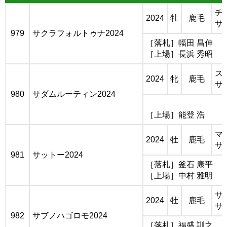
チ
2024
牡
鹿毛
サ
979
サクラフォルトゥナ2024
［落札］幅田 昌伸
［上場］長浜 秀昭
ス
2024
牝
鹿毛
サ
980
サダムルーティン2024
［上場］能登 浩
マ
2024
牡
鹿毛
サ
981
サットー2024
［落札］釜石 康平
［上場］中村 雅明
サ
2024
牡
鹿毛
サ
982
サブノハゴロモ2024
［落札］福盛 訓之