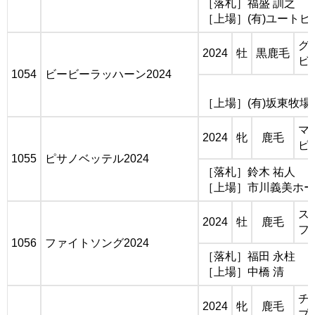
［落札］福盛 訓之
［上場］(有)ユートピ
グ
2024
牡
黒鹿毛
ビ
1054
ビービーラッハーン2024
［上場］(有)坂東牧場
マ
2024
牝
鹿毛
ピ
1055
ピサノベッテル2024
［落札］鈴木 祐人
［上場］市川義美ホー
ス
2024
牡
鹿毛
フ
1056
ファイトソング2024
［落札］福田 永柱
［上場］中橋 清
チ
2024
牝
鹿毛
プ