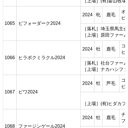
［上場］(有)畠山牧場
オ
2024
牝
鹿毛
ビ
1065
ビフォーダーク2024
［落札］埼玉県馬主会 
［上場］原田ファーム
コ
2024
牡
鹿毛
ヒ
1066
ヒラボクミラクル2024
［落札］社台ファーム
［上場］ナカハシファ
ゴ
2024
牡
芦毛
ピ
1067
ピワ2024
［上場］(有)ヒダカフ
チ
2024
牡
鹿毛
フ
1068
ファージンゲール2024