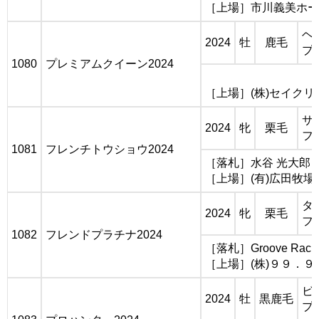
［上場］市川義美ホー
ヘ
2024
牡
鹿毛
プ
1080
プレミアムクイーン2024
［上場］(株)セイク
サ
2024
牝
栗毛
フ
1081
フレンチトウショウ2024
［落札］水谷 光大郎
［上場］(有)広田牧場
タ
2024
牝
栗毛
フ
1082
フレンドプラチナ2024
［落札］Groove Raci
［上場］(株)９９．９
ビ
2024
牡
黒鹿毛
プ