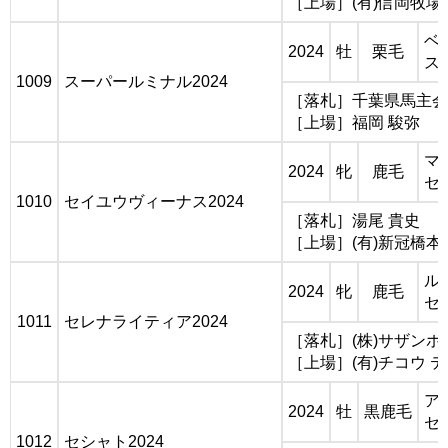
［上場］(有)信岡牧場
ベ
2024
牡
栗毛
ス
1009
スーパールミナル2024
［落札］千葉県馬主会 
［上場］福岡 駿弥
マ
2024
牝
鹿毛
セ
1010
セイユウヴィーナス2024
［落札］湯尾 貴史
［上場］(有)新冠橋本
ル
2024
牝
鹿毛
セ
1011
セレナライティア2024
［落札］(株)サザン
［上場］(有)チコウ
ア
2024
牡
黒鹿毛
セ
1012
セシャト2024