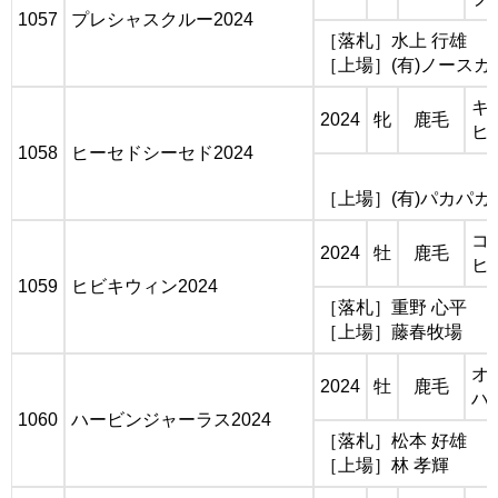
1057
プレシャスクルー2024
［落札］水上 行雄
［上場］(有)ノースガ
キ
2024
牝
鹿毛
ヒ
1058
ヒーセドシーセド2024
［上場］(有)パカパカ
コ
2024
牡
鹿毛
ヒ
1059
ヒビキウィン2024
［落札］重野 心平
［上場］藤春牧場
オ
2024
牡
鹿毛
ハ
1060
ハービンジャーラス2024
［落札］松本 好雄
［上場］林 孝輝