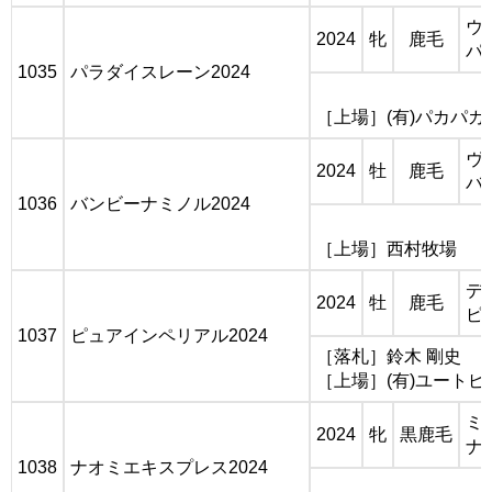
ウ
2024
牝
鹿毛
パ
1035
パラダイスレーン2024
［上場］(有)パカパカ
ヴ
2024
牡
鹿毛
バ
1036
バンビーナミノル2024
［上場］西村牧場
デ
2024
牡
鹿毛
ピ
1037
ピュアインペリアル2024
［落札］鈴木 剛史
［上場］(有)ユートピ
ミ
2024
牝
黒鹿毛
ナ
1038
ナオミエキスプレス2024