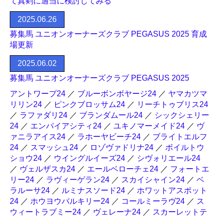
て真剣に適当に検討してみる
2025.06.26
募集馬 ユニオンオーナーズクラブ PEGASUS 2025 育成
場更新
2025.06.02
募集馬 ユニオンオーナーズクラブ PEGASUS 2025
アントワープ24
／
ブルーボンボヤージ24
／
ヤマカツマ
リリン24
／
ピンクブロッサム24
／
リーチトゥブリス24
／
ラファダリ24
／
ブランダムール24
／
シックシェリー
24
／
エンパイアシティ24
／
ユキノマーメイド24
／
ヴ
ァニラアイス24
／
ラホーヤビーチ24
／
ブライトエルフ
24
／
スマッシュ24
／
ロゾヴァドリナ24
／
ボイルトウ
ショウ24
／
ウイングルイーズ24
／
シヴォリエール24
／
ヴェルザスカ24
／
エールベローチェ24
／
フォートエ
リー24
／
ラヴィーゲラン24
／
スカイシャイン24
／
ベ
ラルーサ24
／
ルミナスソード24
／
ホワットアスポット
24
／
ホウヨウバルキリー24
／
コールミーラヴ24
／
ス
ウィートラブミー24
／
ヴェレーナ24
／
スカーレットテ