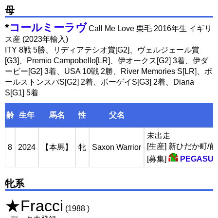
母
*
コールミーラヴ
Call Me Love 栗毛 2016年生 イギリ
ス産 (2023年輸入)
ITY 8戦 5勝、リディアテシオ賞[G2]、ヴェルジェール賞
[G3]、Premio Campobello[LR]、伊オークス[G2] 3着、伊ダ
ービー[G2] 3着、USA 10戦 2勝、River Memories S[LR]、ボ
ールストンスパS[G2] 2着、ボーゲイS[G3] 2着、Diana
S[G1] 5着
齢
生年
馬名
性
父名
未出走
[生産] 新ひだか町/
8
2024
【本馬】
牝
Saxon Warrior
[募集]
PEGASUS
牝系
★Fracci
(1988 )