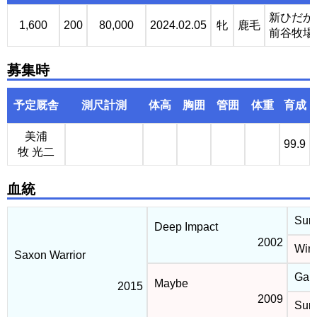
新ひだか
1,600
200
80,000
2024.02.05
牝
鹿毛
前谷牧場
募集時
予定厩舎
測尺計測
体高
胸囲
管囲
体重
育成
美浦
99.9
牧 光二
血統
Sund
Deep Impact
2002
Wind
Saxon Warrior
Gali
Maybe
2015
2009
Sum