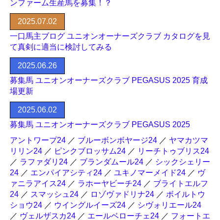
ンファーム生産馬を募集！？
2025.07.02
一口馬主ブログ ユニオンオーナーズクラブ カタログを見
て真剣に適当に検討してみる
2025.06.26
募集馬 ユニオンオーナーズクラブ PEGASUS 2025 育成
場更新
2025.06.02
募集馬 ユニオンオーナーズクラブ PEGASUS 2025
アントワープ24
／
ブルーボンボヤージ24
／
ヤマカツマ
リリン24
／
ピンクブロッサム24
／
リーチトゥブリス24
／
ラファダリ24
／
ブランダムール24
／
シックシェリー
24
／
エンパイアシティ24
／
ユキノマーメイド24
／
ヴ
ァニラアイス24
／
ラホーヤビーチ24
／
ブライトエルフ
24
／
スマッシュ24
／
ロゾヴァドリナ24
／
ボイルトウ
ショウ24
／
ウイングルイーズ24
／
シヴォリエール24
／
ヴェルザスカ24
／
エールベローチェ24
／
フォートエ