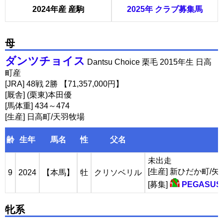
2024年産 産駒
2025年 クラブ募集馬
母
ダンツチョイス
Dantsu Choice 栗毛 2015年生 日高
町産
[JRA] 48戦 2勝 【71,357,000円】
[厩舎] (栗東)本田優
[馬体重] 434～474
[生産] 日高町/天羽牧場
齢
生年
馬名
性
父名
未出走
[生産] 新ひだか町/
9
2024
【本馬】
牡
クリソベリル
[募集]
PEGASUS 
牝系