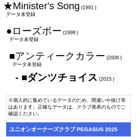
★Minister's Song
(1991 )
データ未登録
●ローズボー
(1999 )
データ未登録
■アンティークカラー
(2008 )
データ未登録
- ■ダンツチョイス
(2015 )
※個人的に集めているデータのため、間違いや抜け等
はあります。正確なデータは、クラブ発表のものでご
確認ください。
ユニオンオーナーズクラブ PEGASUS 2025