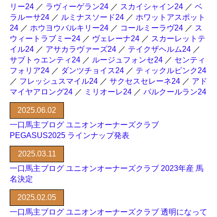
リー24
／
ラヴィーゲラン24
／
スカイシャイン24
／
ベ
ラルーサ24
／
ルミナスソード24
／
ホワットアスポット
24
／
ホウヨウバルキリー24
／
コールミーラヴ24
／
ス
ウィートラブミー24
／
ヴェレーナ24
／
スカーレットテ
イル24
／
アサカラヴァーズ24
／
テイクザヘルム24
／
サブトゥエンティ24
／
ルージュフォンセ24
／
センティ
フォリア24
／
ダンツチョイス24
／
ティックルピンク24
／
フレッシュスマイル24
／
サクセスセレーネ24
／
アド
マイヤアロング24
／
ミリオーレ24
／
パルクールラン24
2025.06.02
一口馬主ブログ ユニオンオーナーズクラブ
PEGASUS2025 ラインナップ発表
2025.03.11
一口馬主ブログ ユニオンオーナーズクラブ 2023年産 馬
名決定
2025.02.05
一口馬主ブログ ユニオンオーナーズクラブ 透明になって