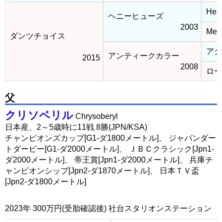
Hen
ヘニーヒューズ
2003
Mead
ダンツチョイス
アグ
アンティークカラー
2015
2008
ロー
父
クリソベリル
Chrysoberyl
日本産、2～5歳時に11戦 8勝(JPN/KSA)
チャンピオンズカップ[G1-ダ1800メートル]、 ジャパンダー
トダービー[G1-ダ2000メートル]、 ＪＢＣクラシック[Jpn1-
ダ2000メートル]、 帝王賞[Jpn1-ダ2000メートル]、 兵庫チ
ャンピオンシップ[Jpn2-ダ1870メートル]、 日本ＴＶ盃
[Jpn2-ダ1800メートル]
2023年 300万円(受胎確認後) 社台スタリオンステーション