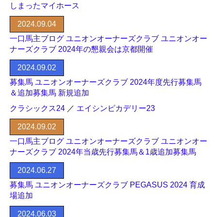
しまったマイホース
2024.09.04
一口馬主ブログ ユニオンオーナーズクラブ ユニオンオー
ナーズクラブ 2024年の懇親会は京都開催
2024.09.02
募集馬 ユニオンオーナーズクラブ 2024年度先行募集馬
＆追加募集馬 新規追加
クラシックス24
／
エイシンピカデリー23
2024.09.02
一口馬主ブログ ユニオンオーナーズクラブ ユニオンオー
ナーズクラブ 2024年当歳先行募集馬＆1歳追加募集馬
2024.06.27
募集馬 ユニオンオーナーズクラブ PEGASUS 2024 育成
場追加
2024.06.03