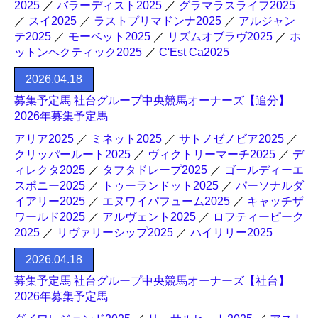
2025
／
バラーディスト2025
／
グラマラスライフ2025
／
スイ2025
／
ラストプリマドンナ2025
／
アルジャン
テ2025
／
モーベット2025
／
リズムオブラヴ2025
／
ホ
ットンヘクティック2025
／
C'Est Ca2025
2026.04.18
募集予定馬 社台グループ中央競馬オーナーズ【追分】
2026年募集予定馬
アリア2025
／
ミネット2025
／
サトノゼノビア2025
／
クリッパールート2025
／
ヴィクトリーマーチ2025
／
デ
ィレクタ2025
／
タフタドレープ2025
／
ゴールディーエ
スポニー2025
／
トゥーランドット2025
／
パーソナルダ
イアリー2025
／
エヌワイパフューム2025
／
キャッチザ
ワールド2025
／
アルヴェント2025
／
ロフティーピーク
2025
／
リヴァリーシップ2025
／
ハイリリー2025
2026.04.18
募集予定馬 社台グループ中央競馬オーナーズ【社台】
2026年募集予定馬