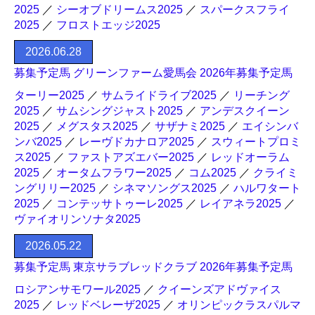
2025
／
シーオブドリームス2025
／
スパークスフライ
2025
／
フロストエッジ2025
2026.06.28
募集予定馬 グリーンファーム愛馬会 2026年募集予定馬
ターリー2025
／
サムライドライブ2025
／
リーチング
2025
／
サムシングジャスト2025
／
アンデスクイーン
2025
／
メグスタス2025
／
サザナミ2025
／
エイシンバ
ンバ2025
／
レーヴドカナロア2025
／
スウィートプロミ
ス2025
／
ファストアズエバー2025
／
レッドオーラム
2025
／
オータムフラワー2025
／
コム2025
／
クライミ
ングリリー2025
／
シネマソングス2025
／
ハルワタート
2025
／
コンテッサトゥーレ2025
／
レイアネラ2025
／
ヴァイオリンソナタ2025
2026.05.22
募集予定馬 東京サラブレッドクラブ 2026年募集予定馬
ロシアンサモワール2025
／
クイーンズアドヴァイス
2025
／
レッドベレーザ2025
／
オリンピックラスパルマ