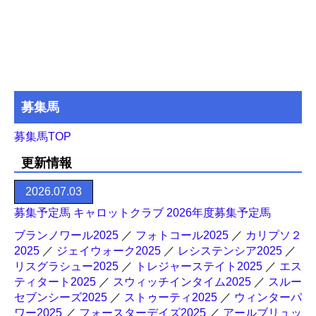
募集馬
募集馬TOP
更新情報
2026.07.03
募集予定馬 キャロットクラブ 2026年度募集予定馬
ブランノワール2025
／
フォトコール2025
／
カリプソ２
2025
／
ジェイウォーク2025
／
レシステンシア2025
／
リスグラシュー2025
／
トレジャーステイト2025
／
エス
ティタート2025
／
スウィッチインタイム2025
／
スルー
セブンシーズ2025
／
ストゥーティ2025
／
ウィンターパ
ワー2025
／
フォースターデイズ2025
／
アールブリュッ