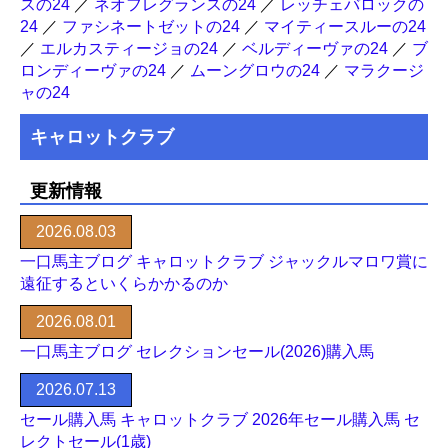
スの24
／
ネオフレグランスの24
／
レッチェバロックの
24
／
ファシネートゼットの24
／
マイティースルーの24
／
エルカスティージョの24
／
ベルディーヴァの24
／
ブ
ロンディーヴァの24
／
ムーングロウの24
／
マラクージ
ャの24
キャロットクラブ
更新情報
2026.08.03
一口馬主ブログ キャロットクラブ ジャックルマロワ賞に
遠征するといくらかかるのか
2026.08.01
一口馬主ブログ セレクションセール(2026)購入馬
2026.07.13
セール購入馬 キャロットクラブ 2026年セール購入馬 セ
レクトセール(1歳)