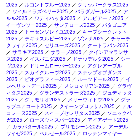
2025
／
ルコントブルー2025
／
クリッパークラス2025
／
ワイルドラズベリー2025
／
バラダガール2025
／
ア
ルル2025
／
ワディハッタ2025
／
アルビアーノ2025
／
イーヴンソー2025
／
サンテローズ2025
／
パタゴニア
2025
／
トーセンソレイユ2025
／
キープシークレット
2025
／
テキサスルビー2025
／
ゾンザ2025
／
チャーチ
クワイア2025
／
セリユーズ2025
／
クードラパン2025
／
サラキア2025
／
サラーブ2025
／
クインアマランサ
ス2025
／
イスパニダ2025
／
ドナウデルタ2025
／
シー
ヴ2025
／
ドリームローパー2025
／
アグレアーブル
2025
／
スカイグルーヴ2025
／
ステップオブダンス
2025
／
ビオグラフィー2025
／
ルーツドール2025
／
イ
ンヘリットデール2025
／
メジロマリアン2025
／
グラヴ
ィタス2025
／
グランデストラーダ2025
／
ジュディッタ
2025
／
グリモリオ2025
／
メリーウィドウ2025
／
グラ
ッブユアコート2025
／
クイーンブロッサム2025
／
アル
コレーヌ2025
／
スイープセレリタス2025
／
ソニックベ
ガ2025
／
ローズウィスパー2025
／
アイアゲート2025
／
カラパタール2025
／
プリモシーン2025
／
アーデル
ワイゼ2025
／
ベルゼール2025
／
ロッテンマイヤー