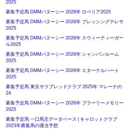
2025
募集予定馬 DMMバヌーシー 2026年 ロベリア2025
募集予定馬 DMMバヌーシー 2026年 ブレッシングテレサ
2025
募集予定馬 DMMバヌーシー 2026年 スウィーティーガー
ル2025
募集予定馬 DMMバヌーシー 2026年 シャンパンルーム
2025
募集予定馬 DMMバヌーシー 2026年 エターナルハート
2025
募集予定馬 東京サラブレッドクラブ 2025年 マレーナの
24
募集予定馬 DMMバヌーシー 2026年 ブラーリーメモリー
2025
募集予定馬 一口馬主データベース | キャロットクラブ
2023年募集馬の適当予想