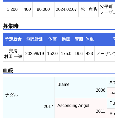
安平町
3,200
400
80,000
2024.02.07
牝
鹿毛
ノーザン
募集時
予定厩舎
測尺計測
体高
胸囲
管囲
体重
育
美浦
2025/8/19
152.0
175.0
19.6
423
ノーザンフ
村田 一誠
血統
Arc
Blame
2006
Liab
ナダル
Pulp
Ascending Angel
2017
2011
Sola