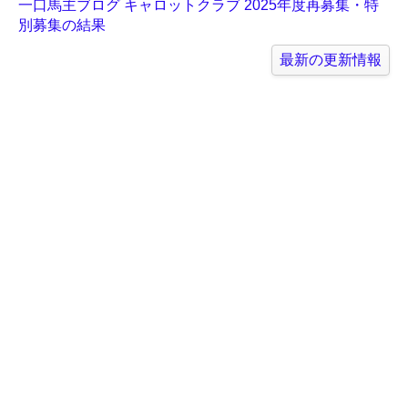
一口馬主ブログ キャロットクラブ 2025年度再募集・特
別募集の結果
最新の更新情報