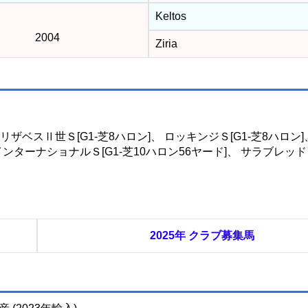
Keltos
2004
Ziria
リザベスⅡ世Ｓ[G1-芝8ハロン]、 ロッキンジＳ[G1-芝8ハロン]
英インターナショナルＳ[G1-芝10ハロン56ヤード]、 サラブレッドＳ
2025年 クラブ募集馬