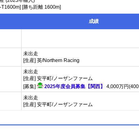
産 (2023年輸入)
-T1600m] [勝ち距離 1600m]
成績
未出走
[生産] 英/Northern Racing
未出走
[生産] 安平町/ノーザンファーム
[募集]
2025年度会員募集【関西】
4,000万円(40
未出走
[生産] 安平町/ノーザンファーム