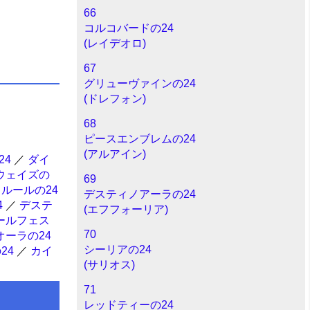
66
コルコバードの24
(レイデオロ)
67
グリューヴァインの24
(ドレフォン)
68
ピースエンブレムの24
(アルアイン)
24
／
ダイ
ウェイズの
69
ルールの24
デスティノアーラの24
4
／
デステ
(エフフォーリア)
ールフェス
70
オーラの24
シーリアの24
24
／
カイ
(サリオス)
71
レッドティーの24