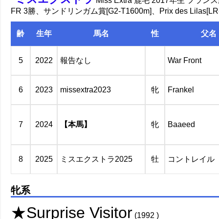
Miss Extra 鹿毛 2017年生 フランス
FR 3勝、サンドリンガム賞[G2-T1600m]、Prix des Lilas[LR
齢
生年
馬名
性
父名
5
2022
報告なし
War Front
6
2023
missextra2023
牝
Frankel
7
2024
【本馬】
牝
Baaeed
8
2025
ミスエクストラ2025
牡
コントレイル
牝系
★Surprise Visitor
(1992 )