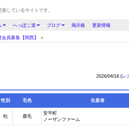
更新しているサイトです。
ム
へっぽこ道
ブログ
掲示板
更新情報
年度会員募集【関西】
＞
2026/04/16
(
レ
性別
毛色
生産者
安平町
牝
鹿毛
ノーザンファーム