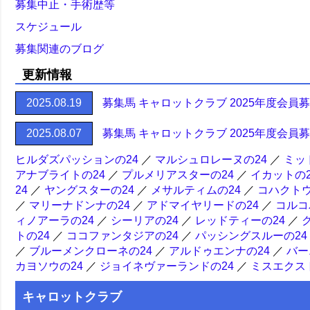
募集中止・手術歴等
スケジュール
募集関連のブログ
更新情報
2025.08.19
募集馬 キャロットクラブ 2025年度会
2025.08.07
募集馬 キャロットクラブ 2025年度会員
ヒルダズパッションの24
／
マルシュロレーヌの24
／
ミッ
アナブライトの24
／
プルメリアスターの24
／
イカットの2
24
／
ヤングスターの24
／
メサルティムの24
／
コハクトウ
／
マリーナドンナの24
／
アドマイヤリードの24
／
コルコ
ィノアーラの24
／
シーリアの24
／
レッドティーの24
／
トの24
／
ココファンタジアの24
／
パッシングスルーの24
／
ブルーメンクローネの24
／
アルドゥエンナの24
／
バー
カヨソウの24
／
ジョイネヴァーランドの24
／
ミスエクス
キャロットクラブ