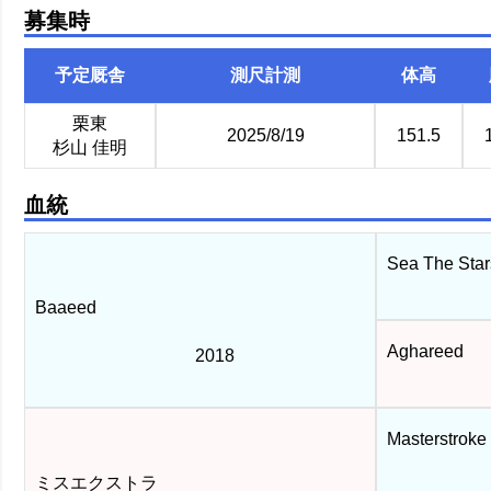
募集時
予定厩舎
測尺計測
体高
栗東
2025/8/19
151.5
杉山 佳明
血統
Sea The Star
Baaeed
Aghareed
2018
Masterstroke
ミスエクストラ