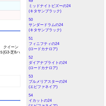
49
ミッドナイトビズーの24
(キタサンブラック)
50
サンダードラムの24
(キタサンブラック)
51
フィニフティの24
、 クイーン
(ロードカナロア)
[G3-芝8ハ
52
ダイアナブライトの24
(ロードカナロア)
53
プルメリアスターの24
(エピファネイア)
54
イカットの24
(エピファネイア)