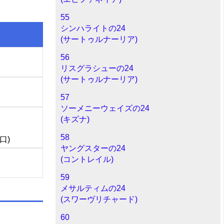
55
シンハライトの24
(サートゥルナーリア)
56
リスグラシューの24
(サートゥルナーリア)
57
ソーメニーウェイズの24
(キズナ)
58
0口)
ヤングスターの24
(コントレイル)
59
メサルティムの24
(スワーヴリチャード)
60