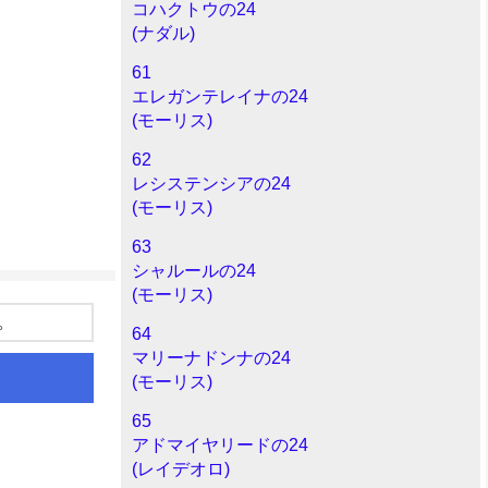
コハクトウの24
(ナダル)
61
エレガンテレイナの24
(モーリス)
62
レシステンシアの24
(モーリス)
63
シャルールの24
(モーリス)
。
64
マリーナドンナの24
(モーリス)
65
アドマイヤリードの24
(レイデオロ)