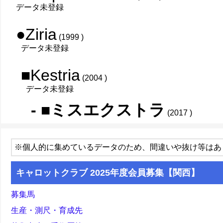
データ未登録
●Ziria
(1999 )
データ未登録
■Kestria
(2004 )
データ未登録
- ■ミスエクストラ
(2017 )
※個人的に集めているデータのため、間違いや抜け等はあ
キャロットクラブ 2025年度会員募集【関西】
募集馬
生産・測尺・育成先