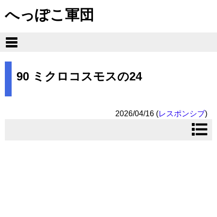
へっぽこ軍団
90 ミクロコスモスの24
2026/04/16
(
レスポンシブ
)