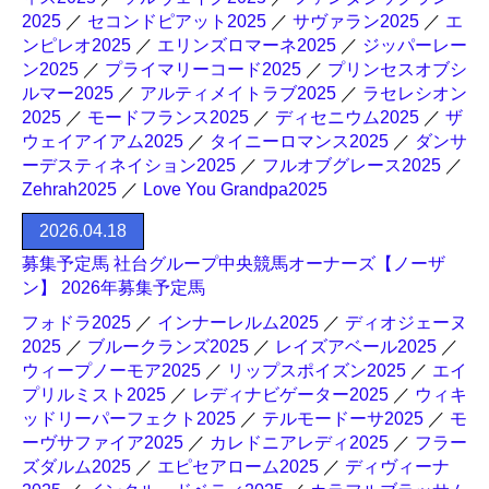
2025
／
セコンドピアット2025
／
サヴァラン2025
／
エ
ンピレオ2025
／
エリンズロマーネ2025
／
ジッパーレー
ン2025
／
プライマリーコード2025
／
プリンセスオブシ
ルマー2025
／
アルティメイトラブ2025
／
ラセレシオン
2025
／
モードフランス2025
／
ディセニウム2025
／
ザ
ウェイアイアム2025
／
タイニーロマンス2025
／
ダンサ
ーデスティネイション2025
／
フルオブグレース2025
／
Zehrah2025
／
Love You Grandpa2025
2026.04.18
募集予定馬 社台グループ中央競馬オーナーズ【ノーザ
ン】 2026年募集予定馬
フォドラ2025
／
インナーレルム2025
／
ディオジェーヌ
2025
／
ブルークランズ2025
／
レイズアベール2025
／
ウィープノーモア2025
／
リップスポイズン2025
／
エイ
プリルミスト2025
／
レディナビゲーター2025
／
ウィキ
ッドリーパーフェクト2025
／
テルモードーサ2025
／
モ
ーヴサファイア2025
／
カレドニアレディ2025
／
フラー
ズダルム2025
／
エピセアローム2025
／
ディヴィーナ