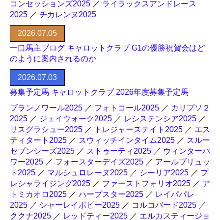
コンセッションズ2025
／
ライラックスアンドレース
2025
／
チカレンヌ2025
2026.07.05
一口馬主ブログ キャロットクラブ G1の優勝祝賀会はど
のように案内されるのか
2026.07.03
募集予定馬 キャロットクラブ 2026年度募集予定馬
ブランノワール2025
／
フォトコール2025
／
カリプソ２
2025
／
ジェイウォーク2025
／
レシステンシア2025
／
リスグラシュー2025
／
トレジャーステイト2025
／
エス
ティタート2025
／
スウィッチインタイム2025
／
スルー
セブンシーズ2025
／
ストゥーティ2025
／
ウィンターパ
ワー2025
／
フォースターデイズ2025
／
アールブリュッ
ト2025
／
マルシュロレーヌ2025
／
シーリア2025
／
プ
レシャライジング2025
／
ファーストフォリオ2025
／
ア
トミカオロ2025
／
ハープスター2025
／
レイパパレ
2025
／
シャーレイポピー2025
／
コルコバード2025
／
ククナ2025
／
レッドティー2025
／
エルカスティージョ