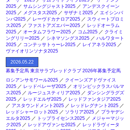
2025
／
サムシングジャスト2025
／
アンデスクイーン
2025
／
メグスタス2025
／
サザナミ2025
／
エイシンバ
ンバ2025
／
レーヴドカナロア2025
／
スウィートプロミ
ス2025
／
ファストアズエバー2025
／
レッドオーラム
2025
／
オータムフラワー2025
／
コム2025
／
クライミ
ングリリー2025
／
シネマソングス2025
／
ハルワタート
2025
／
コンテッサトゥーレ2025
／
レイアネラ2025
／
ヴァイオリンソナタ2025
2026.05.22
募集予定馬 東京サラブレッドクラブ 2026年募集予定馬
ロシアンサモワール2025
／
クイーンズアドヴァイス
2025
／
レッドベレーザ2025
／
オリンピックラスパルマ
ス2025
／
ルージュスティリア2025
／
ダンシングラグズ
2025
／
レッドエルザ2025
／
レッドファンタジア2025
／
アスタウンドメント2025
／
レッドレグナント2025
／
レッドシャーロット2025
／
ソラリア2025
／
プラヤデシ
エルタ2025
／
トップライセンス2025
／
メジャーマジッ
ク2025
／
レッドアヴァンセ2025
／
レッドラヴィータ