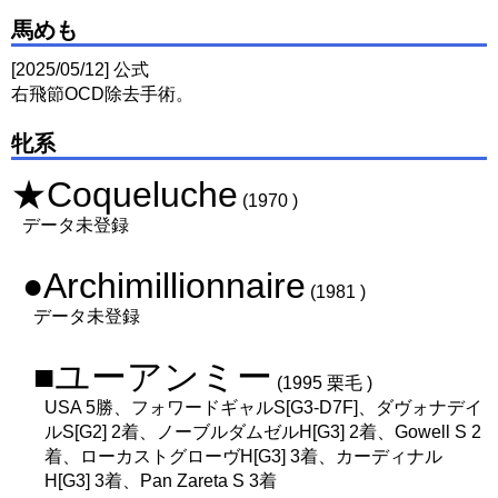
馬めも
[2025/05/12] 公式
右飛節OCD除去手術。
牝系
★Coqueluche
(1970 )
データ未登録
●Archimillionnaire
(1981 )
データ未登録
■ユーアンミー
(1995 栗毛 )
USA 5勝、フォワードギャルS[G3-D7F]、ダヴォナデイ
ルS[G2] 2着、ノーブルダムゼルH[G3] 2着、Gowell S 2
着、ローカストグローヴH[G3] 3着、カーディナル
H[G3] 3着、Pan Zareta S 3着