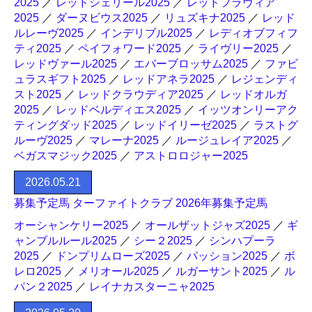
2025
／
レッドシェリール2025
／
レッドフラヴィア
2025
／
ダーヌビウス2025
／
リュズキナ2025
／
レッド
ルレーヴ2025
／
インデリブル2025
／
レディオブフィフ
ティ2025
／
ペイフォワード2025
／
ライヴリー2025
／
レッドヴァール2025
／
エバーブロッサム2025
／
ファビ
ュラスギフト2025
／
レッドアネラ2025
／
レジェンディ
スト2025
／
レッドクラウディア2025
／
レッドオルガ
2025
／
レッドベルディエス2025
／
イッツオンリーアク
ティングダッド2025
／
レッドイリーゼ2025
／
ラストグ
ルーヴ2025
／
マレーナ2025
／
ルージュレイア2025
／
ベガスマジック2025
／
アストロロジャー2025
2026.05.21
募集予定馬 ターファイトクラブ 2026年募集予定馬
オーシャンケリー2025
／
オールザットジャズ2025
／
ギ
ャンブルルール2025
／
シー２2025
／
シンハプーラ
2025
／
ドンプリムローズ2025
／
パッション2025
／
ボ
レロ2025
／
メリオール2025
／
ルガーサント2025
／
ル
パン２2025
／
レイナカスターニャ2025