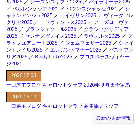
ル2025
／
シーズンズギフト2025
／
バイラオーラ2025
／
ペルレンケッテ2025
／
バウンスシャッセ2025
／
シ
ャトンアンジュ2025
／
カイゼリン2025
／
ヴィータアレ
グリア2025
／
アドヴェントス2025
／
アーズローヴァー
2025
／
ブランシェクール2025
／
クラシックリディア
2025
／
セレナズヴォイス2025
／
ラヴォルタ2025
／
グ
ラッブユアコート2025
／
ジェムフェザー2025
／
シャイ
ントレイル2025
／
エレガントマナー2025
／
パストフォ
リア2025
／
Biddy Duke2025
／
プロスペラスヴォヤー
ジ2025
2026.07.03
一口馬主ブログ キャロットクラブ 2026年度募集予定馬
2026.06.19
一口馬主ブログ キャロットクラブ 募集馬見学ツアー
最新の更新情報