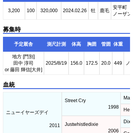
安平町
3,200
100
320,000
2024.02.26
牡
鹿毛
ノーザン
募集時
予定厩舎
測尺計測
体高
胸囲
管囲
体重
地方 [門別]
田中 淳司
2025/8/19
156.0
172.5
20.0
449
ノ
or 藤田 輝信[大井]
血統
Mach
Street Cry
1998
Hele
ニューイヤーズデイ
Dixi
Justwhistledixie
2011
2006