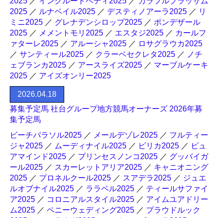
2025
／
インクルードベティ2025
／
カラフルブラッサム
2025
／
ルナベイル2025
／
デスティノアーラ2025
／
リ
ミニ2025
／
グレナデンシロップ2025
／
ポンデザール
2025
／
メメントモリ2025
／
エスタジ2025
／
カールフ
ァターレ2025
／
アルーシャ2025
／
ロサグラウカ2025
／
サンティール2025
／
クラーベセクレタ2025
／
ノチ
ェブランカ2025
／
アースライズ2025
／
マーブルケーキ
2025
／
アイズオンリー2025
2026.04.18
募集予定馬 社台グループ地方競馬オーナーズ 2026年募
集予定馬
ビーチパラソル2025
／
メールデゾレ2025
／
フルティー
ジャ2025
／
ムーディナイル2025
／
ピリカ2025
／
ピュ
アマインド2025
／
プリンセスノンコ2025
／
グッバイガ
ール2025
／
スカーレットアリア2025
／
キャニオニング
2025
／
プロネルクール2025
／
スアデラ2025
／
ジュエ
ルオブナイル2025
／
ララベル2025
／
ティールサファイ
ア2025
／
コロニアルスタイル2025
／
アイムユアドリー
ム2025
／
ペニーウェディング2025
／
プラウドルック