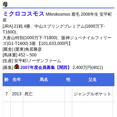
母
ミクロコスモス
Mikrokosmos 鹿毛 2006年生 安平町
産
[JRA] 21戦 4勝、中山スプリングプレミアム(1600万下-
T1600)、
大倉山特別(1000万下-T1800)、阪神ジュベナイルフィリー
ズ(G1-T1600) 3着 【101,633,000円】
[厩舎] (栗東)角居勝彦
[馬体重] 452～500
[生産] 安平町/ノーザンファーム
[募集]
2007年度会員募集【関西】
2,400万円(40口)
齢
生年
馬名
性
父名
7
2013
死亡
ジャングルポケット