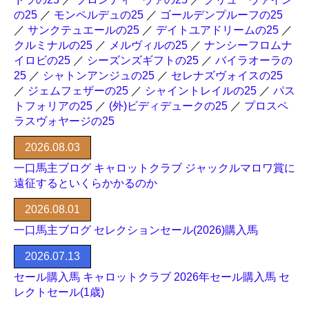
の25
／
モンペルデュの25
／
ゴールデンプルーフの25
／
サンクテュエールの25
／
デイトユアドリームの25
／
クルミナルの25
／
メルヴィルの25
／
ナンシーフロムナ
イロビの25
／
シーズンズギフトの25
／
バイラオーラの
25
／
シャトンアンジュの25
／
セレナズヴォイスの25
／
ジェムフェザーの25
／
シャイントレイルの25
／
パス
トフォリアの25
／
(外)ビディデュークの25
／
プロスペ
ラスヴォヤージの25
2026.08.03
一口馬主ブログ キャロットクラブ ジャックルマロワ賞に
遠征するといくらかかるのか
2026.08.01
一口馬主ブログ セレクションセール(2026)購入馬
2026.07.13
セール購入馬 キャロットクラブ 2026年セール購入馬 セ
レクトセール(1歳)