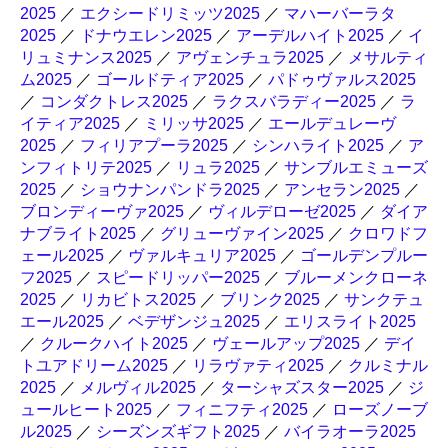
2025
／
エクシードリミッツ2025
／
マハーバーラタ
2025
／
ドナウエレン2025
／
アーデルハイト2025
／
イ
リュミナンス2025
／
アヴェンチュラ2025
／
メサルティ
ム2025
／
ゴールドティア2025
／
パドゥヴァルス2025
／
コンダクトレス2025
／
ラクスバラディー2025
／
ラ
イティア2025
／
ミリッサ2025
／
エールデュレーヴ
2025
／
フィリアプーラ2025
／
シンハライト2025
／
ア
ンフィトリテ2025
／
リュラ2025
／
サンブルエミューズ
2025
／
ショウナンパンドラ2025
／
アンセラン2025
／
ブロンディーヴァ2025
／
ヴィルデローゼ2025
／
ダイア
ナブライト2025
／
グリューヴァイン2025
／
クロワドフ
ェール2025
／
ヴァルキュリア2025
／
ゴールデンプルー
フ2025
／
スピードリッパー2025
／
ブルーメンクローネ
2025
／
リカビトス2025
／
ブリンク2025
／
サンクテュ
エール2025
／
ベデザンジュ2025
／
エリスライト2025
／
クルークハイト2025
／
ヴェールアップ2025
／
デイ
トユアドリーム2025
／
リラヴァティ2025
／
クルミナル
2025
／
メルヴィル2025
／
ターシャズスター2025
／
ジ
ュールヒート2025
／
フィニフティ2025
／
ローズノーブ
ル2025
／
シーズンズギフト2025
／
バイラオーラ2025