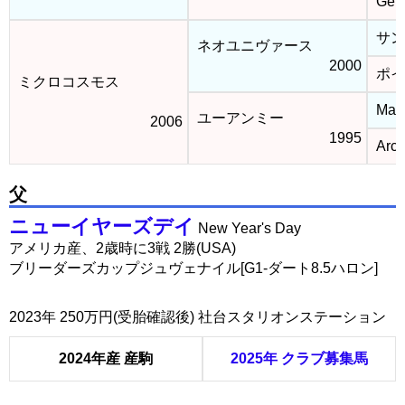
Gene
サン
ネオユニヴァース
2000
ポイ
ミクロコスモス
Marq
ユーアンミー
2006
1995
Arch
父
ニューイヤーズデイ
New Year's Day
アメリカ産、2歳時に3戦 2勝(USA)
ブリーダーズカップジュヴェナイル[G1-ダート8.5ハロン]
2023年 250万円(受胎確認後) 社台スタリオンステーション
2024年産 産駒
2025年 クラブ募集馬