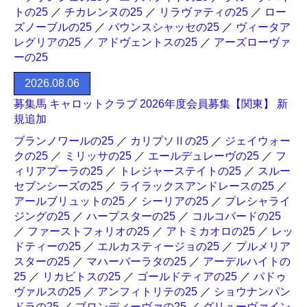
トの25
／
チカレンヌの25
／
リラヴァティの25
／
ロー
ズノーブルの25
／
バウンスシャッセの25
／
ヴィータア
レグリアの25
／
アドヴェントスの25
／
アーズローヴァ
ーの25
2026.08.06
募集馬 キャロットクラブ 2026年度会員募集【関東】 新
規追加
ブランノワールの25
／
カリプソⅡの25
／
ジェイウォー
クの25
／
ミリッサの25
／
エールデュレーヴの25
／
フ
ィリアプーラの25
／
トレジャーステイトの25
／
スルー
セブンシーズの25
／
ライラックスアンドレースの25
／
アールブリュットの25
／
シーリアの25
／
プレシャライ
ジングの25
／
ハープスターの25
／
コルコバードの25
／
ファーストフォリオの25
／
アトミカオロの25
／
レッ
ドティーの25
／
エルカスティージョの25
／
プルメリア
スターの25
／
マハーバーラタの25
／
アーデルハイトの
25
／
リカビトスの25
／
ゴールドティアの25
／
パドゥ
ヴァルスの25
／
アンフィトリテの25
／
ショウナンパン
ドラの25
／
ブロンディーヴァの25
／
グリューヴァイン