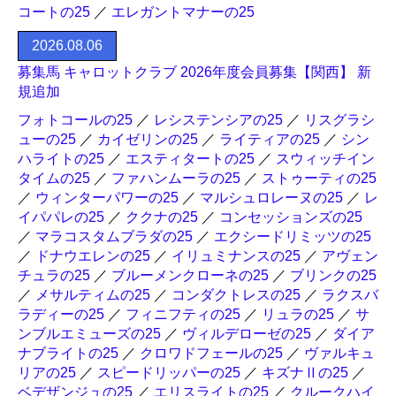
コートの25
／
エレガントマナーの25
2026.08.06
募集馬 キャロットクラブ 2026年度会員募集【関西】 新
規追加
フォトコールの25
／
レシステンシアの25
／
リスグラシ
ューの25
／
カイゼリンの25
／
ライティアの25
／
シン
ハライトの25
／
エスティタートの25
／
スウィッチイン
タイムの25
／
ファハンムーラの25
／
ストゥーティの25
／
ウィンターパワーの25
／
マルシュロレーヌの25
／
レ
イパパレの25
／
ククナの25
／
コンセッションズの25
／
マラコスタムブラダの25
／
エクシードリミッツの25
／
ドナウエレンの25
／
イリュミナンスの25
／
アヴェン
チュラの25
／
ブルーメンクローネの25
／
ブリンクの25
／
メサルティムの25
／
コンダクトレスの25
／
ラクスバ
ラディーの25
／
フィニフティの25
／
リュラの25
／
サ
ンブルエミューズの25
／
ヴィルデローゼの25
／
ダイア
ナブライトの25
／
クロワドフェールの25
／
ヴァルキュ
リアの25
／
スピードリッパーの25
／
キズナⅡの25
／
ベデザンジュの25
／
エリスライトの25
／
クルークハイ