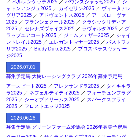
／
ペルレンケッテ2025
／
バウンスシャッセ2025
／
シ
ャトンアンジュ2025
／
カイゼリン2025
／
ヴィータアレ
グリア2025
／
アドヴェントス2025
／
アーズローヴァー
2025
／
ブランシェクール2025
／
クラシックリディア
2025
／
セレナズヴォイス2025
／
ラヴォルタ2025
／
グ
ラッブユアコート2025
／
ジェムフェザー2025
／
シャイ
ントレイル2025
／
エレガントマナー2025
／
パストフォ
リア2025
／
Biddy Duke2025
／
プロスペラスヴォヤー
ジ2025
2026.07.01
募集予定馬 大樹レーシングクラブ 2026年募集予定馬
アースビート2025
／
アレクサンドラ2025
／
タイキキラ
ラ2025
／
ネフェルティティ2025
／
フォーチュンフラグ
2025
／
シーオブドリームス2025
／
スパークスフライ
2025
／
フロストエッジ2025
2026.06.28
募集予定馬 グリーンファーム愛馬会 2026年募集予定馬
ターリー2025
／
サムライドライブ2025
／
リーチング