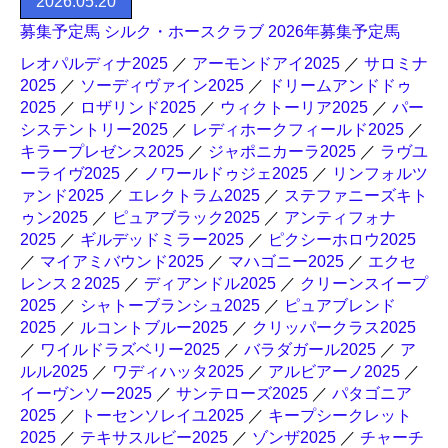
2026.05.20
募集予定馬 シルク・ホースクラブ 2026年募集予定馬
レオパルディナ2025
／
アーモンドアイ2025
／
サロミナ
2025
／
ソーディヴァイン2025
／
ドリームアンドドゥ
2025
／
ロザリンド2025
／
ウィクトーリア2025
／
パー
システントリー2025
／
レディホークフィールド2025
／
キラープレゼンス2025
／
ジャポニカーラ2025
／
ラヴユ
ーライヴ2025
／
ノワールドゥジェ2025
／
リンフォルツ
ァンド2025
／
エレクトラム2025
／
ステファニーズキト
ゥン2025
／
ピュアブラック2025
／
アンティフォナ
2025
／
ギルデッドミラー2025
／
ピクシーホロウ2025
／
マイアミバウンド2025
／
マハゴニー2025
／
エクセ
レンス２2025
／
ディアンドル2025
／
クリーンスイープ
2025
／
シャトーブランシュ2025
／
ピュアブレンド
2025
／
ルコントブルー2025
／
クリッパークラス2025
／
ワイルドラズベリー2025
／
バラダガール2025
／
ア
ルル2025
／
ワディハッタ2025
／
アルビアーノ2025
／
イーヴンソー2025
／
サンテローズ2025
／
パタゴニア
2025
／
トーセンソレイユ2025
／
キープシークレット
2025
／
テキサスルビー2025
／
ゾンザ2025
／
チャーチ