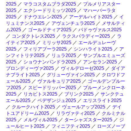
2025
／
マラコスタムブラダ2025
／
プルメリアスター
2025
／
エクシードリミッツ2025
／
マハーバーラタ
2025
／
ドナウエレン2025
／
アーデルハイト2025
／
イ
リュミナンス2025
／
アヴェンチュラ2025
／
メサルティ
ム2025
／
ゴールドティア2025
／
パドゥヴァルス2025
／
コンダクトレス2025
／
ラクスバラディー2025
／
ラ
イティア2025
／
ミリッサ2025
／
エールデュレーヴ
2025
／
フィリアプーラ2025
／
シンハライト2025
／
ア
ンフィトリテ2025
／
リュラ2025
／
サンブルエミューズ
2025
／
ショウナンパンドラ2025
／
アンセラン2025
／
ブロンディーヴァ2025
／
ヴィルデローゼ2025
／
ダイア
ナブライト2025
／
グリューヴァイン2025
／
クロワドフ
ェール2025
／
ヴァルキュリア2025
／
ゴールデンプルー
フ2025
／
スピードリッパー2025
／
ブルーメンクローネ
2025
／
リカビトス2025
／
ブリンク2025
／
サンクテュ
エール2025
／
ベデザンジュ2025
／
エリスライト2025
／
クルークハイト2025
／
ヴェールアップ2025
／
デイ
トユアドリーム2025
／
リラヴァティ2025
／
クルミナル
2025
／
メルヴィル2025
／
ターシャズスター2025
／
ジ
ュールヒート2025
／
フィニフティ2025
／
ローズノーブ