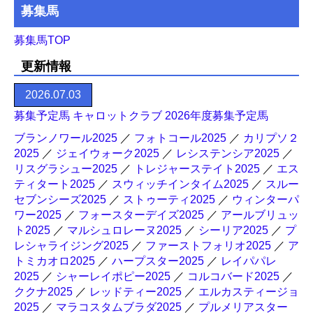
募集馬
募集馬TOP
更新情報
2026.07.03
募集予定馬 キャロットクラブ 2026年度募集予定馬
ブランノワール2025
／
フォトコール2025
／
カリプソ２
2025
／
ジェイウォーク2025
／
レシステンシア2025
／
リスグラシュー2025
／
トレジャーステイト2025
／
エス
ティタート2025
／
スウィッチインタイム2025
／
スルー
セブンシーズ2025
／
ストゥーティ2025
／
ウィンターパ
ワー2025
／
フォースターデイズ2025
／
アールブリュッ
ト2025
／
マルシュロレーヌ2025
／
シーリア2025
／
プ
レシャライジング2025
／
ファーストフォリオ2025
／
ア
トミカオロ2025
／
ハープスター2025
／
レイパパレ
2025
／
シャーレイポピー2025
／
コルコバード2025
／
ククナ2025
／
レッドティー2025
／
エルカスティージョ
2025
／
マラコスタムブラダ2025
／
プルメリアスター