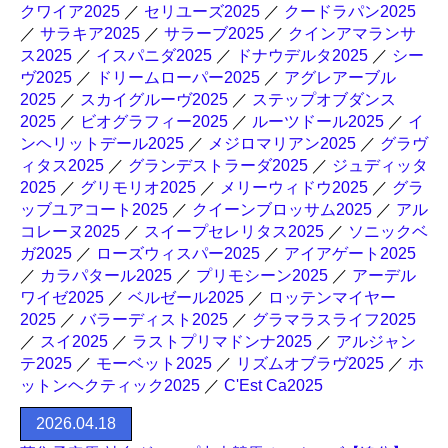
クワイア2025
／
セリユーズ2025
／
クードラパン2025
／
サラキア2025
／
サラーブ2025
／
クインアマランサ
ス2025
／
イスパニダ2025
／
ドナウデルタ2025
／
シー
ヴ2025
／
ドリームローパー2025
／
アグレアーブル
2025
／
スカイグルーヴ2025
／
ステップオブダンス
2025
／
ビオグラフィー2025
／
ルーツドール2025
／
イ
ンヘリットデール2025
／
メジロマリアン2025
／
グラヴ
ィタス2025
／
グランデストラーダ2025
／
ジュディッタ
2025
／
グリモリオ2025
／
メリーウィドウ2025
／
グラ
ッブユアコート2025
／
クイーンブロッサム2025
／
アル
コレーヌ2025
／
スイープセレリタス2025
／
ソニックベ
ガ2025
／
ローズウィスパー2025
／
アイアゲート2025
／
カラパタール2025
／
プリモシーン2025
／
アーデル
ワイゼ2025
／
ベルゼール2025
／
ロッテンマイヤー
2025
／
バラーディスト2025
／
グラマラスライフ2025
／
スイ2025
／
ラストプリマドンナ2025
／
アルジャン
テ2025
／
モーベット2025
／
リズムオブラヴ2025
／
ホ
ットンヘクティック2025
／
C'Est Ca2025
2026.04.18