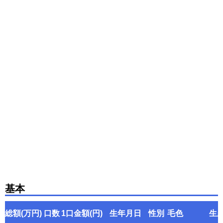
基本
総額(万円)
口数
1口金額(円)
生年月日
性別
毛色
生