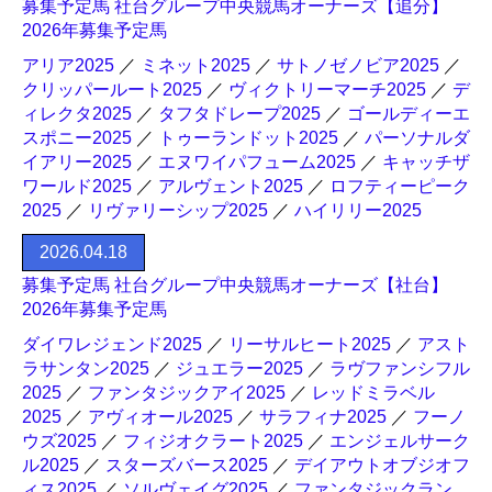
募集予定馬 社台グループ中央競馬オーナーズ【追分】
2026年募集予定馬
アリア2025
／
ミネット2025
／
サトノゼノビア2025
／
クリッパールート2025
／
ヴィクトリーマーチ2025
／
デ
ィレクタ2025
／
タフタドレープ2025
／
ゴールディーエ
スポニー2025
／
トゥーランドット2025
／
パーソナルダ
イアリー2025
／
エヌワイパフューム2025
／
キャッチザ
ワールド2025
／
アルヴェント2025
／
ロフティーピーク
2025
／
リヴァリーシップ2025
／
ハイリリー2025
2026.04.18
募集予定馬 社台グループ中央競馬オーナーズ【社台】
2026年募集予定馬
ダイワレジェンド2025
／
リーサルヒート2025
／
アスト
ラサンタン2025
／
ジュエラー2025
／
ラヴファンシフル
2025
／
ファンタジックアイ2025
／
レッドミラベル
2025
／
アヴィオール2025
／
サラフィナ2025
／
フーノ
ウズ2025
／
フィジオクラート2025
／
エンジェルサーク
ル2025
／
スターズバース2025
／
デイアウトオブジオフ
ィス2025
／
ソルヴェイグ2025
／
ファンタジックラン