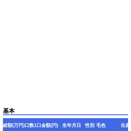
基本
総額(万円)
口数
1口金額(円)
生年月日
性別
毛色
生産