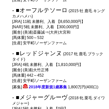
- ■オーフルテソーロ
(2015 牡 鹿毛 キング
カメハメハ)
[JRA] 11戦 未勝利、入着 【8,650,000円】
[NAR] 5戦 未勝利、入着 【300,000円】
[厩舎] (美浦)斎藤誠⇒(大井)大宮和
[馬体重] 500～532
[生産] 安平町/ノーザンファーム
- ■レッドジャンヌ
(2017 牝 鹿毛 ブラック
タイド)
[JRA] 4戦 未勝利、入着 【1,810,000円】
[厩舎] (美浦)大竹正博
[馬体重] 442～452
[生産] 安平町/ノーザンファーム
[募集]
2018年度新規1歳募集
1,800万円(400口)
- ■メジャーグルーヴ
(2018 牝 栗毛 ダイワ
メジャー)
[JRA] 5戦 未勝利、入着 【0円】