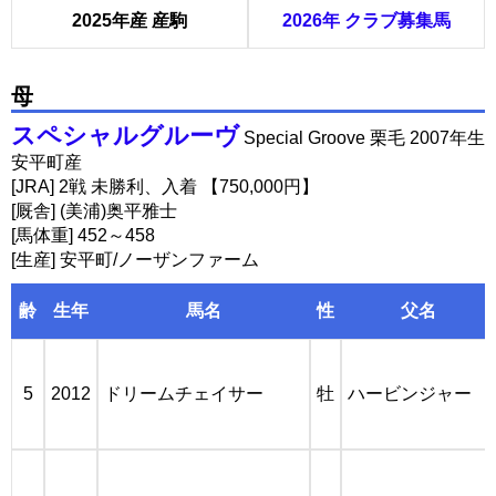
2025年産 産駒
2026年 クラブ募集馬
母
スペシャルグルーヴ
Special Groove 栗毛 2007年生
安平町産
[JRA] 2戦 未勝利、入着 【750,000円】
[厩舎] (美浦)奥平雅士
[馬体重] 452～458
[生産] 安平町/ノーザンファーム
齢
生年
馬名
性
父名
5
2012
ドリームチェイサー
牡
ハービンジャー