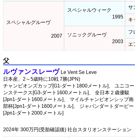
サン
スペシャルウィーク
1995
キャ
スペシャルグルーヴ
フレ
ソニックグルーヴ
2007
2003
エア
父
ルヴァンスレーヴ
Le Vent Se Leve
日本産、2～5歳時に10戦 7勝(JPN)
チャンピオンズカップ[G1-ダート1800メートル]、 ユニコー
ンステークス[G3-ダート1600メートル]、 全日本２歳優駿
[Jpn1-ダート1600メートル]、 マイルチャンピオンシップ南
部杯[Jpn1-ダート1600メートル]、 ジャパンダートダービー
[Jpn1-ダート2000メートル]
2024年 300万円(受胎確認後) 社台スタリオンステーション