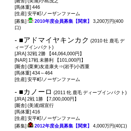
[厩舎] (美浦)小島茂之
[馬体重] 446
[生産] 安平町/ノーザンファーム
[募集]
2010年度会員募集【関東】
3,200万円(400
口)
- ■アドマイヤキンカク
(2010 牡 鹿毛 デ
ィープインパクト)
[JRA] 32戦 2勝 【44,064,000円】
[NAR] 17戦 未勝利 【101,000円】
[厩舎] (栗東)友道康夫⇒(岩手)小西重
[馬体重] 434～464
[生産] 安平町/ノーザンファーム
- ■カノーロ
(2011 牝 鹿毛 ディープインパクト)
[JRA] 2戦 1勝 【7,000,000円】
[厩舎] (美浦)堀宣行
[馬体重] 416
[生産] 安平町/ノーザンファーム
[募集]
2012年度会員募集【関東】
4,000万円(40口)