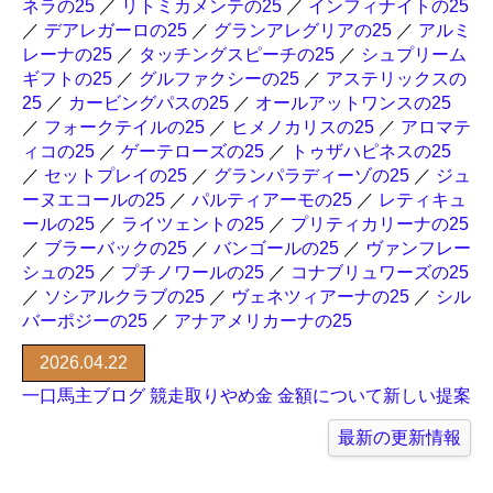
ネラの25
／
リトミカメンテの25
／
インフィナイトの25
／
デアレガーロの25
／
グランアレグリアの25
／
アルミ
レーナの25
／
タッチングスピーチの25
／
シュプリーム
ギフトの25
／
グルファクシーの25
／
アステリックスの
25
／
カービングパスの25
／
オールアットワンスの25
／
フォークテイルの25
／
ヒメノカリスの25
／
アロマテ
ィコの25
／
ゲーテローズの25
／
トゥザハピネスの25
／
セットプレイの25
／
グランパラディーゾの25
／
ジュ
ーヌエコールの25
／
パルティアーモの25
／
レティキュ
ールの25
／
ライツェントの25
／
プリティカリーナの25
／
ブラーバックの25
／
バンゴールの25
／
ヴァンフレー
シュの25
／
プチノワールの25
／
コナブリュワーズの25
／
ソシアルクラブの25
／
ヴェネツィアーナの25
／
シル
バーポジーの25
／
アナアメリカーナの25
2026.04.22
一口馬主ブログ 競走取りやめ金 金額について新しい提案
最新の更新情報