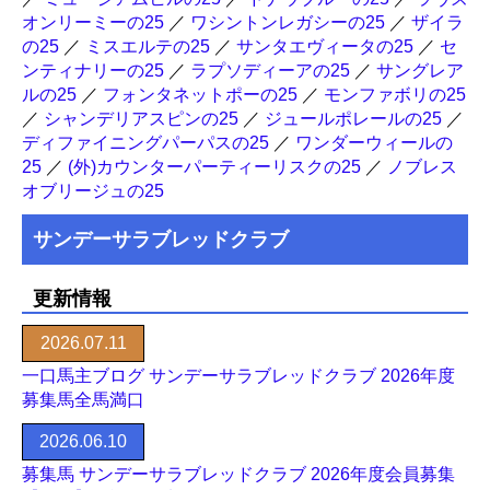
オンリーミーの25
／
ワシントンレガシーの25
／
ザイラ
の25
／
ミスエルテの25
／
サンタエヴィータの25
／
セ
ンティナリーの25
／
ラプソディーアの25
／
サングレア
ルの25
／
フォンタネットポーの25
／
モンファボリの25
／
シャンデリアスピンの25
／
ジュールポレールの25
／
ディファイニングパーパスの25
／
ワンダーウィールの
25
／
(外)カウンターパーティーリスクの25
／
ノブレス
オブリージュの25
サンデーサラブレッドクラブ
更新情報
2026.07.11
一口馬主ブログ サンデーサラブレッドクラブ 2026年度
募集馬全馬満口
2026.06.10
募集馬 サンデーサラブレッドクラブ 2026年度会員募集