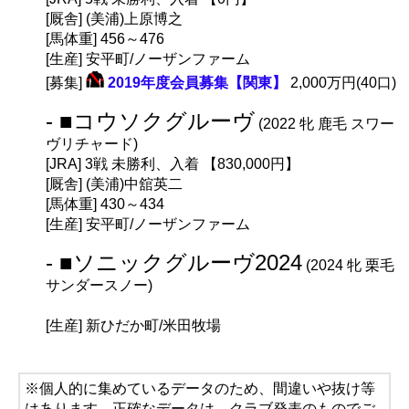
[厩舎] (美浦)上原博之
[馬体重] 456～476
[生産] 安平町/ノーザンファーム
[募集]
2019年度会員募集【関東】
2,000万円(40口)
- ■コウソクグルーヴ
(2022 牝 鹿毛 スワー
ヴリチャード)
[JRA] 3戦 未勝利、入着 【830,000円】
[厩舎] (美浦)中舘英二
[馬体重] 430～434
[生産] 安平町/ノーザンファーム
- ■ソニックグルーヴ2024
(2024 牝 栗毛
サンダースノー)
[生産] 新ひだか町/米田牧場
※個人的に集めているデータのため、間違いや抜け等
はあります。正確なデータは、クラブ発表のものでご