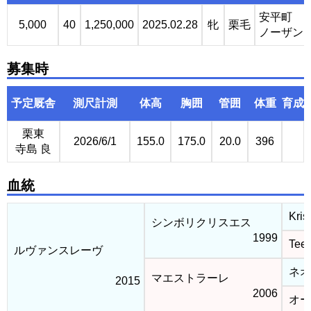
安平町
5,000
40
1,250,000
2025.02.28
牝
栗毛
ノーザン
募集時
予定厩舎
測尺計測
体高
胸囲
管囲
体重
育成
栗東
2026/6/1
155.0
175.0
20.0
396
寺島 良
血統
Kris
シンボリクリスエス
1999
Tee 
ルヴァンスレーヴ
ネオ
マエストラーレ
2015
2006
オー