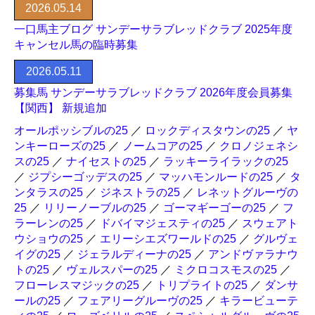
2026.05.14
一口馬主ブログ サンデーサラブレッドクラブ 2025年度
キャンセル馬の臨時募集
2026.05.11
募集馬 サンデーサラブレッドクラブ 2026年度会員募集
【関西】 新規追加
オールポッシブルの25
／
ロックディスタウンの25
／
ヤ
ンキーローズの25
／
ノームコアの25
／
クロノジェネシ
スの25
／
ナイセストの25
／
ラッキーライラックの25
／
ジプシーゴッデスの25
／
マッハモンルードの25
／
タ
ンタラスの25
／
ジネストラの25
／
レネットグルーヴの
25
／
リリーノーブルの25
／
ゴーマギーゴーの25
／
フ
ラーレンの25
／
ドバイマジェスティの25
／
スウェアト
ウショウの25
／
エリーシエズワールドの25
／
グルヴェ
イグの25
／
ジェラルディーナの25
／
アンドヴァラナウ
トの25
／
ヴェルスパーの25
／
ミクロコスモスの25
／
フローレスマジックの25
／
トリプライトの25
／
ダンサ
ールの25
／
フェアリーグルーヴの25
／
キラービューテ