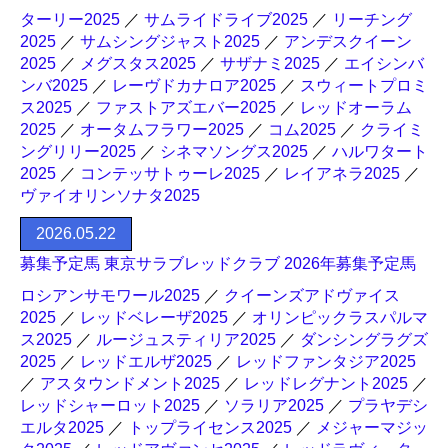
ターリー2025
／
サムライドライブ2025
／
リーチング
2025
／
サムシングジャスト2025
／
アンデスクイーン
2025
／
メグスタス2025
／
サザナミ2025
／
エイシンバ
ンバ2025
／
レーヴドカナロア2025
／
スウィートプロミ
ス2025
／
ファストアズエバー2025
／
レッドオーラム
2025
／
オータムフラワー2025
／
コム2025
／
クライミ
ングリリー2025
／
シネマソングス2025
／
ハルワタート
2025
／
コンテッサトゥーレ2025
／
レイアネラ2025
／
ヴァイオリンソナタ2025
2026.05.22
募集予定馬 東京サラブレッドクラブ 2026年募集予定馬
ロシアンサモワール2025
／
クイーンズアドヴァイス
2025
／
レッドベレーザ2025
／
オリンピックラスパルマ
ス2025
／
ルージュスティリア2025
／
ダンシングラグズ
2025
／
レッドエルザ2025
／
レッドファンタジア2025
／
アスタウンドメント2025
／
レッドレグナント2025
／
レッドシャーロット2025
／
ソラリア2025
／
プラヤデシ
エルタ2025
／
トップライセンス2025
／
メジャーマジッ