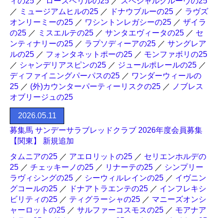
ィの25
／
ローズベリルの25
／
スペシャルグルーヴの25
／
ミュージアムヒルの25
／
ドナウブルーの25
／
ラヴズ
オンリーミーの25
／
ワシントンレガシーの25
／
ザイラ
の25
／
ミスエルテの25
／
サンタエヴィータの25
／
セ
ンティナリーの25
／
ラプソディーアの25
／
サングレア
ルの25
／
フォンタネットポーの25
／
モンファボリの25
／
シャンデリアスピンの25
／
ジュールポレールの25
／
ディファイニングパーパスの25
／
ワンダーウィールの
25
／
(外)カウンターパーティーリスクの25
／
ノブレス
オブリージュの25
2026.05.11
募集馬 サンデーサラブレッドクラブ 2026年度会員募集
【関東】 新規追加
タムニアの25
／
アエロリットの25
／
セリエンホルデの
25
／
チェッキーノの25
／
リナーテの25
／
シンプリー
ラヴィシングの25
／
シーウィルレインの25
／
イヴニン
グコールの25
／
ドナアトラエンテの25
／
インフレキシ
ビリティの25
／
ティグラーシャの25
／
マニーズオンシ
ャーロットの25
／
サルファーコスモスの25
／
モアナア