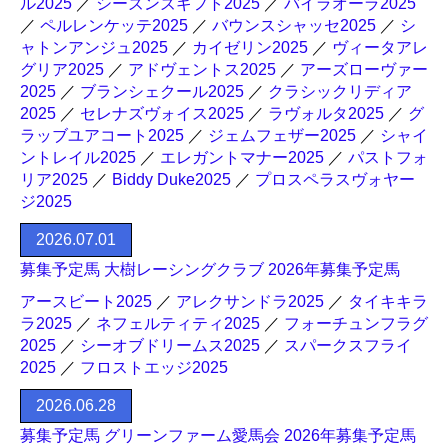
ル2025
／
シーズンズギフト2025
／
バイラオーラ2025
／
ペルレンケッテ2025
／
バウンスシャッセ2025
／
シ
ャトンアンジュ2025
／
カイゼリン2025
／
ヴィータアレ
グリア2025
／
アドヴェントス2025
／
アーズローヴァー
2025
／
ブランシェクール2025
／
クラシックリディア
2025
／
セレナズヴォイス2025
／
ラヴォルタ2025
／
グ
ラッブユアコート2025
／
ジェムフェザー2025
／
シャイ
ントレイル2025
／
エレガントマナー2025
／
パストフォ
リア2025
／
Biddy Duke2025
／
プロスペラスヴォヤー
ジ2025
2026.07.01
募集予定馬 大樹レーシングクラブ 2026年募集予定馬
アースビート2025
／
アレクサンドラ2025
／
タイキキラ
ラ2025
／
ネフェルティティ2025
／
フォーチュンフラグ
2025
／
シーオブドリームス2025
／
スパークスフライ
2025
／
フロストエッジ2025
2026.06.28
募集予定馬 グリーンファーム愛馬会 2026年募集予定馬