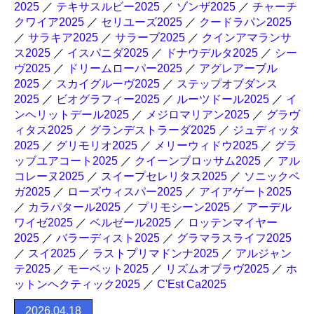
2025
／
テキサスルビー2025
／
ゾンザ2025
／
チャーチ
クワイア2025
／
セリユーズ2025
／
クードラパン2025
／
サラキア2025
／
サラーブ2025
／
クインアマランサ
ス2025
／
イスパニダ2025
／
ドナウデルタ2025
／
シー
ヴ2025
／
ドリームローパー2025
／
アグレアーブル
2025
／
スカイグルーヴ2025
／
ステップオブダンス
2025
／
ビオグラフィー2025
／
ルーツドール2025
／
イ
ンヘリットデール2025
／
メジロマリアン2025
／
グラヴ
ィタス2025
／
グランデストラーダ2025
／
ジュディッタ
2025
／
グリモリオ2025
／
メリーウィドウ2025
／
グラ
ッブユアコート2025
／
クイーンブロッサム2025
／
アル
コレーヌ2025
／
スイープセレリタス2025
／
ソニックベ
ガ2025
／
ローズウィスパー2025
／
アイアゲート2025
／
カラパタール2025
／
プリモシーン2025
／
アーデル
ワイゼ2025
／
ベルゼール2025
／
ロッテンマイヤー
2025
／
バラーディスト2025
／
グラマラスライフ2025
／
スイ2025
／
ラストプリマドンナ2025
／
アルジャン
テ2025
／
モーベット2025
／
リズムオブラヴ2025
／
ホ
ットンヘクティック2025
／
C'Est Ca2025
2026.04.18