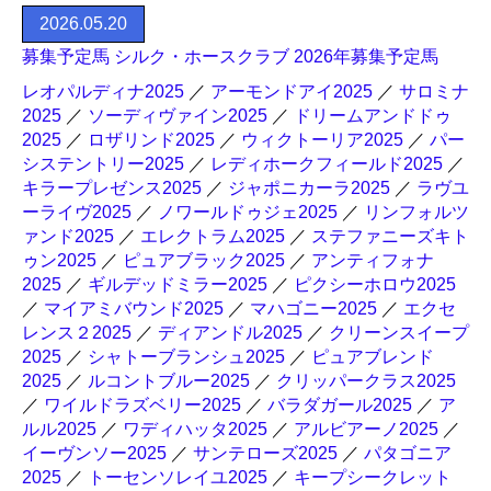
2026.05.20
募集予定馬 シルク・ホースクラブ 2026年募集予定馬
レオパルディナ2025
／
アーモンドアイ2025
／
サロミナ
2025
／
ソーディヴァイン2025
／
ドリームアンドドゥ
2025
／
ロザリンド2025
／
ウィクトーリア2025
／
パー
システントリー2025
／
レディホークフィールド2025
／
キラープレゼンス2025
／
ジャポニカーラ2025
／
ラヴユ
ーライヴ2025
／
ノワールドゥジェ2025
／
リンフォルツ
ァンド2025
／
エレクトラム2025
／
ステファニーズキト
ゥン2025
／
ピュアブラック2025
／
アンティフォナ
2025
／
ギルデッドミラー2025
／
ピクシーホロウ2025
／
マイアミバウンド2025
／
マハゴニー2025
／
エクセ
レンス２2025
／
ディアンドル2025
／
クリーンスイープ
2025
／
シャトーブランシュ2025
／
ピュアブレンド
2025
／
ルコントブルー2025
／
クリッパークラス2025
／
ワイルドラズベリー2025
／
バラダガール2025
／
ア
ルル2025
／
ワディハッタ2025
／
アルビアーノ2025
／
イーヴンソー2025
／
サンテローズ2025
／
パタゴニア
2025
／
トーセンソレイユ2025
／
キープシークレット