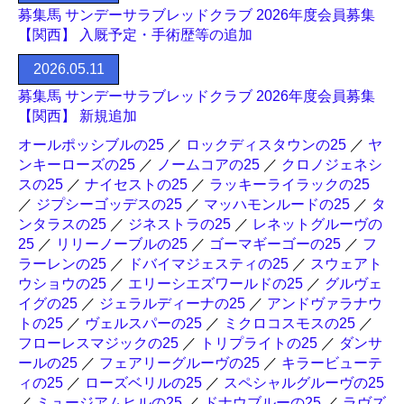
募集馬 サンデーサラブレッドクラブ 2026年度会員募集
【関西】 入厩予定・手術歴等の追加
2026.05.11
募集馬 サンデーサラブレッドクラブ 2026年度会員募集
【関西】 新規追加
オールポッシブルの25
／
ロックディスタウンの25
／
ヤ
ンキーローズの25
／
ノームコアの25
／
クロノジェネシ
スの25
／
ナイセストの25
／
ラッキーライラックの25
／
ジプシーゴッデスの25
／
マッハモンルードの25
／
タ
ンタラスの25
／
ジネストラの25
／
レネットグルーヴの
25
／
リリーノーブルの25
／
ゴーマギーゴーの25
／
フ
ラーレンの25
／
ドバイマジェスティの25
／
スウェアト
ウショウの25
／
エリーシエズワールドの25
／
グルヴェ
イグの25
／
ジェラルディーナの25
／
アンドヴァラナウ
トの25
／
ヴェルスパーの25
／
ミクロコスモスの25
／
フローレスマジックの25
／
トリプライトの25
／
ダンサ
ールの25
／
フェアリーグルーヴの25
／
キラービューテ
ィの25
／
ローズベリルの25
／
スペシャルグルーヴの25
／
ミュージアムヒルの25
／
ドナウブルーの25
／
ラヴズ