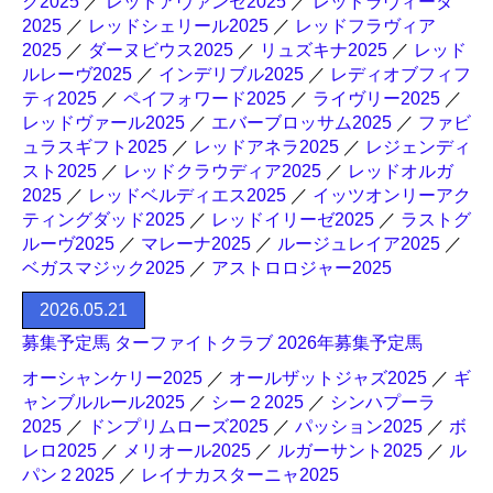
ク2025
／
レッドアヴァンセ2025
／
レッドラヴィータ
2025
／
レッドシェリール2025
／
レッドフラヴィア
2025
／
ダーヌビウス2025
／
リュズキナ2025
／
レッド
ルレーヴ2025
／
インデリブル2025
／
レディオブフィフ
ティ2025
／
ペイフォワード2025
／
ライヴリー2025
／
レッドヴァール2025
／
エバーブロッサム2025
／
ファビ
ュラスギフト2025
／
レッドアネラ2025
／
レジェンディ
スト2025
／
レッドクラウディア2025
／
レッドオルガ
2025
／
レッドベルディエス2025
／
イッツオンリーアク
ティングダッド2025
／
レッドイリーゼ2025
／
ラストグ
ルーヴ2025
／
マレーナ2025
／
ルージュレイア2025
／
ベガスマジック2025
／
アストロロジャー2025
2026.05.21
募集予定馬 ターファイトクラブ 2026年募集予定馬
オーシャンケリー2025
／
オールザットジャズ2025
／
ギ
ャンブルルール2025
／
シー２2025
／
シンハプーラ
2025
／
ドンプリムローズ2025
／
パッション2025
／
ボ
レロ2025
／
メリオール2025
／
ルガーサント2025
／
ル
パン２2025
／
レイナカスターニャ2025