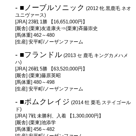
- ■ノーブルソニック
(2012 牝 黒鹿毛 ネオ
ユニヴァース)
[JRA] 23戦 1勝 【16,651,000円】
[厩舎] (栗東)友道康夫⇒(栗東)斉藤崇史
[馬体重] 462～480
[生産] 安平町/ノーザンファーム
- ■フランドル
(2013 セ 鹿毛 キングカメハメ
ハ)
[JRA] 26戦 5勝 【63,520,000円】
[厩舎] (栗東)藤原英昭
[馬体重] 480～498
[生産] 安平町/ノーザンファーム
- ■ボムクレイジ
(2014 牡 栗毛 ステイゴール
ド)
[JRA] 7戦 未勝利、入着 【1,300,000円】
[厩舎] (栗東)池添学
[馬体重] 456～482
[生産] 安平町/ノーザンファーム