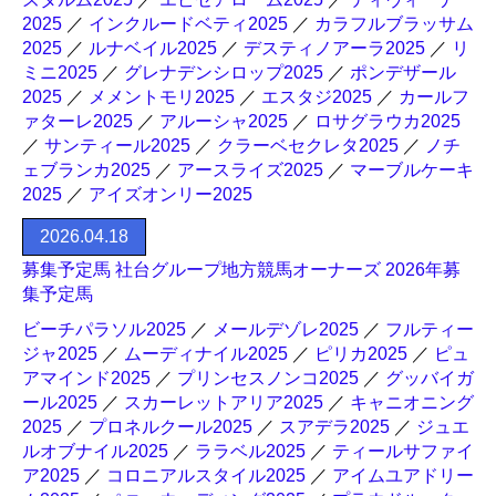
2025
／
インクルードベティ2025
／
カラフルブラッサム
2025
／
ルナベイル2025
／
デスティノアーラ2025
／
リ
ミニ2025
／
グレナデンシロップ2025
／
ポンデザール
2025
／
メメントモリ2025
／
エスタジ2025
／
カールフ
ァターレ2025
／
アルーシャ2025
／
ロサグラウカ2025
／
サンティール2025
／
クラーベセクレタ2025
／
ノチ
ェブランカ2025
／
アースライズ2025
／
マーブルケーキ
2025
／
アイズオンリー2025
2026.04.18
募集予定馬 社台グループ地方競馬オーナーズ 2026年募
集予定馬
ビーチパラソル2025
／
メールデゾレ2025
／
フルティー
ジャ2025
／
ムーディナイル2025
／
ピリカ2025
／
ピュ
アマインド2025
／
プリンセスノンコ2025
／
グッバイガ
ール2025
／
スカーレットアリア2025
／
キャニオニング
2025
／
プロネルクール2025
／
スアデラ2025
／
ジュエ
ルオブナイル2025
／
ララベル2025
／
ティールサファイ
ア2025
／
コロニアルスタイル2025
／
アイムユアドリー