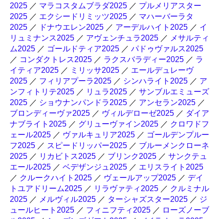
2025
／
マラコスタムブラダ2025
／
プルメリアスター
2025
／
エクシードリミッツ2025
／
マハーバーラタ
2025
／
ドナウエレン2025
／
アーデルハイト2025
／
イ
リュミナンス2025
／
アヴェンチュラ2025
／
メサルティ
ム2025
／
ゴールドティア2025
／
パドゥヴァルス2025
／
コンダクトレス2025
／
ラクスバラディー2025
／
ラ
イティア2025
／
ミリッサ2025
／
エールデュレーヴ
2025
／
フィリアプーラ2025
／
シンハライト2025
／
ア
ンフィトリテ2025
／
リュラ2025
／
サンブルエミューズ
2025
／
ショウナンパンドラ2025
／
アンセラン2025
／
ブロンディーヴァ2025
／
ヴィルデローゼ2025
／
ダイア
ナブライト2025
／
グリューヴァイン2025
／
クロワドフ
ェール2025
／
ヴァルキュリア2025
／
ゴールデンプルー
フ2025
／
スピードリッパー2025
／
ブルーメンクローネ
2025
／
リカビトス2025
／
ブリンク2025
／
サンクテュ
エール2025
／
ベデザンジュ2025
／
エリスライト2025
／
クルークハイト2025
／
ヴェールアップ2025
／
デイ
トユアドリーム2025
／
リラヴァティ2025
／
クルミナル
2025
／
メルヴィル2025
／
ターシャズスター2025
／
ジ
ュールヒート2025
／
フィニフティ2025
／
ローズノーブ