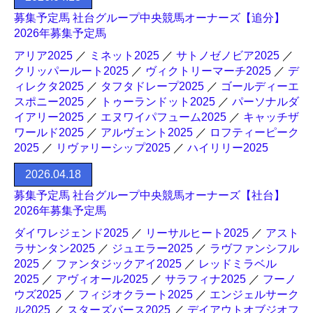
募集予定馬 社台グループ中央競馬オーナーズ【追分】
2026年募集予定馬
アリア2025
／
ミネット2025
／
サトノゼノビア2025
／
クリッパールート2025
／
ヴィクトリーマーチ2025
／
デ
ィレクタ2025
／
タフタドレープ2025
／
ゴールディーエ
スポニー2025
／
トゥーランドット2025
／
パーソナルダ
イアリー2025
／
エヌワイパフューム2025
／
キャッチザ
ワールド2025
／
アルヴェント2025
／
ロフティーピーク
2025
／
リヴァリーシップ2025
／
ハイリリー2025
2026.04.18
募集予定馬 社台グループ中央競馬オーナーズ【社台】
2026年募集予定馬
ダイワレジェンド2025
／
リーサルヒート2025
／
アスト
ラサンタン2025
／
ジュエラー2025
／
ラヴファンシフル
2025
／
ファンタジックアイ2025
／
レッドミラベル
2025
／
アヴィオール2025
／
サラフィナ2025
／
フーノ
ウズ2025
／
フィジオクラート2025
／
エンジェルサーク
ル2025
／
スターズバース2025
／
デイアウトオブジオフ