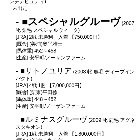
ンチデピュティ)
未出走
- ■スペシャルグルーヴ
(2007
牝 栗毛 スペシャルウィーク)
[JRA] 2戦 未勝利、入着 【750,000円】
[厩舎] (美浦)奥平雅士
[馬体重] 452～458
[生産] 安平町/ノーザンファーム
- ■サトノユリア
(2008 牝 鹿毛 ディープイン
パクト)
[JRA] 4戦 1勝 【7,000,000円】
[厩舎] (栗東)平田修
[馬体重] 448～452
[生産] 安平町/ノーザンファーム
- ■ルミナスグルーヴ
(2009 牝 鹿毛 アグネ
スタキオン)
[JRA] 1戦 未勝利、入着 【1,800,000円】