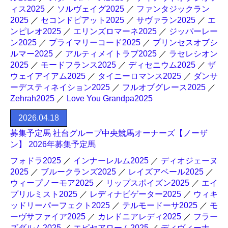
ィス2025
／
ソルヴェイグ2025
／
ファンタジックラン
2025
／
セコンドピアット2025
／
サヴァラン2025
／
エ
ンピレオ2025
／
エリンズロマーネ2025
／
ジッパーレー
ン2025
／
プライマリーコード2025
／
プリンセスオブシ
ルマー2025
／
アルティメイトラブ2025
／
ラセレシオン
2025
／
モードフランス2025
／
ディセニウム2025
／
ザ
ウェイアイアム2025
／
タイニーロマンス2025
／
ダンサ
ーデスティネイション2025
／
フルオブグレース2025
／
Zehrah2025
／
Love You Grandpa2025
2026.04.18
募集予定馬 社台グループ中央競馬オーナーズ【ノーザ
ン】 2026年募集予定馬
フォドラ2025
／
インナーレルム2025
／
ディオジェーヌ
2025
／
ブルークランズ2025
／
レイズアベール2025
／
ウィープノーモア2025
／
リップスポイズン2025
／
エイ
プリルミスト2025
／
レディナビゲーター2025
／
ウィキ
ッドリーパーフェクト2025
／
テルモードーサ2025
／
モ
ーヴサファイア2025
／
カレドニアレディ2025
／
フラー
ズダルム2025
／
エピセアローム2025
／
ディヴィーナ