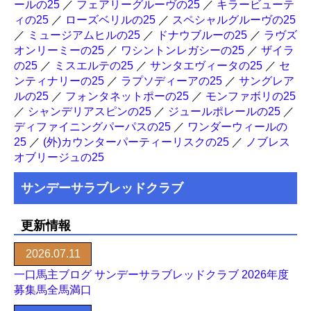
ールの25
／
フェアリーグルーヴの25
／
キラービューテ
ィの25
／
ローズベリルの25
／
スペシャルグルーヴの25
／
ミュージアムヒルの25
／
ドナウブルーの25
／
ラヴズ
オンリーミーの25
／
ワシントンレガシーの25
／
ザイラ
の25
／
ミスエルテの25
／
サンタエヴィータの25
／
セ
ンティナリーの25
／
ラプソディーアの25
／
サングレア
ルの25
／
フォンタネットポーの25
／
モンファボリの25
／
シャンデリアスピンの25
／
ジュールポレールの25
／
ディファイニングパーパスの25
／
ワンダーウィールの
25
／
(外)カウンターパーティーリスクの25
／
ノブレス
オブリージュの25
サンデーサラブレッドクラブ
更新情報
2026.07.11
一口馬主ブログ サンデーサラブレッドクラブ 2026年度
募集馬全馬満口