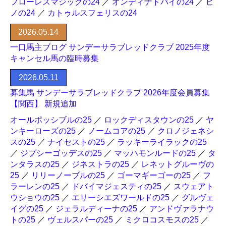
フローレスマジックの24
／
オンディナドバイの24
／
ピ
ノの24
／
カトゥルスフェリスの24
2026.05.14
一口馬主ブログ サンデーサラブレッドクラブ 2025年度
キャンセル馬の臨時募集
2026.05.11
募集馬 サンデーサラブレッドクラブ 2026年度会員募集
【関西】 新規追加
オールポッシブルの25
／
ロックディスタウンの25
／
ヤ
ンキーローズの25
／
ノームコアの25
／
クロノジェネシ
スの25
／
ナイセストの25
／
ラッキーライラックの25
／
ジプシーゴッデスの25
／
マッハモンルードの25
／
タ
ンタラスの25
／
ジネストラの25
／
レネットグルーヴの
25
／
リリーノーブルの25
／
ゴーマギーゴーの25
／
フ
ラーレンの25
／
ドバイマジェスティの25
／
スウェアト
ウショウの25
／
エリーシエズワールドの25
／
グルヴェ
イグの25
／
ジェラルディーナの25
／
アンドヴァラナウ
トの25
／
ヴェルスパーの25
／
ミクロコスモスの25
／