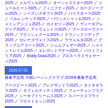
2025
／
メルヴィル2025
／
ターシャズスター2025
／
ジ
ュールヒート2025
／
フィニフティ2025
／
ローズノーブ
ル2025
／
シーズンズギフト2025
／
バイラオーラ2025
／
ペルレンケッテ2025
／
バウンスシャッセ2025
／
シ
ャトンアンジュ2025
／
カイゼリン2025
／
ヴィータアレ
グリア2025
／
アドヴェントス2025
／
アーズローヴァー
2025
／
ブランシェクール2025
／
クラシックリディア
2025
／
セレナズヴォイス2025
／
ラヴォルタ2025
／
グ
ラッブユアコート2025
／
ジェムフェザー2025
／
シャイ
ントレイル2025
／
エレガントマナー2025
／
パストフォ
リア2025
／
Biddy Duke2025
／
プロスペラスヴォヤー
ジ2025
2026.07.01
募集予定馬 大樹レーシングクラブ 2026年募集予定馬
アースビート2025
／
アレクサンドラ2025
／
タイキキラ
ラ2025
／
ネフェルティティ2025
／
フォーチュンフラグ
2025
／
シーオブドリームス2025
／
スパークスフライ
2025
／
フロストエッジ2025