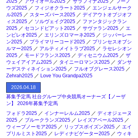
2025
／
アヴィオール2025
／
サラフィナ2025
／
フーノ
ウズ2025
／
フィジオクラート2025
／
エンジェルサーク
ル2025
／
スターズバース2025
／
デイアウトオブジオフ
ィス2025
／
ソルヴェイグ2025
／
ファンタジックラン
2025
／
セコンドピアット2025
／
サヴァラン2025
／
エ
ンピレオ2025
／
エリンズロマーネ2025
／
ジッパーレー
ン2025
／
プライマリーコード2025
／
プリンセスオブシ
ルマー2025
／
アルティメイトラブ2025
／
ラセレシオン
2025
／
モードフランス2025
／
ディセニウム2025
／
ザ
ウェイアイアム2025
／
タイニーロマンス2025
／
ダンサ
ーデスティネイション2025
／
フルオブグレース2025
／
Zehrah2025
／
Love You Grandpa2025
2026.04.18
募集予定馬 社台グループ中央競馬オーナーズ【ノーザ
ン】 2026年募集予定馬
フォドラ2025
／
インナーレルム2025
／
ディオジェーヌ
2025
／
ブルークランズ2025
／
レイズアベール2025
／
ウィープノーモア2025
／
リップスポイズン2025
／
エイ
プリルミスト2025
／
レディナビゲーター2025
／
ウィキ