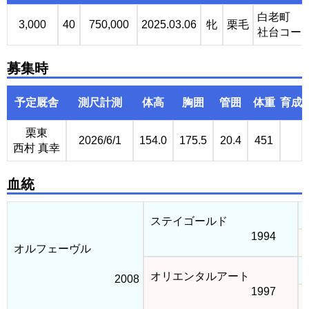
白老町
3,000
40
750,000
2025.03.06
牝
栗毛
社台コー
募集時
予定厩舎
測尺計測
体高
胸囲
管囲
体重
育成
栗東
2026/6/1
154.0
175.5
20.4
451
西村 真幸
血統
ステイゴールド
1994
オルフェーヴル
オリエンタルアート
2008
1997