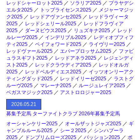
レッドシャーロット2025
／
ソラリア2025
／
プラヤデシ
エルタ2025
／
トップライセンス2025
／
メジャーマジッ
ク2025
／
レッドアヴァンセ2025
／
レッドラヴィータ
2025
／
レッドシェリール2025
／
レッドフラヴィア
2025
／
ダーヌビウス2025
／
リュズキナ2025
／
レッド
ルレーヴ2025
／
インデリブル2025
／
レディオブフィフ
ティ2025
／
ペイフォワード2025
／
ライヴリー2025
／
レッドヴァール2025
／
エバーブロッサム2025
／
ファビ
ュラスギフト2025
／
レッドアネラ2025
／
レジェンディ
スト2025
／
レッドクラウディア2025
／
レッドオルガ
2025
／
レッドベルディエス2025
／
イッツオンリーアク
ティングダッド2025
／
レッドイリーゼ2025
／
ラストグ
ルーヴ2025
／
マレーナ2025
／
ルージュレイア2025
／
ベガスマジック2025
／
アストロロジャー2025
2026.05.21
募集予定馬 ターファイトクラブ 2026年募集予定馬
オーシャンケリー2025
／
オールザットジャズ2025
／
ギ
ャンブルルール2025
／
シー２2025
／
シンハプーラ
2025
／
ドンプリムローズ2025
／
パッション2025
／
ボ