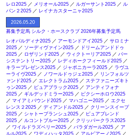
レロ2025
／
メリオール2025
／
ルガーサント2025
／
ル
パン２2025
／
レイナカスターニャ2025
2026.05.20
募集予定馬 シルク・ホースクラブ 2026年募集予定馬
レオパルディナ2025
／
アーモンドアイ2025
／
サロミナ
2025
／
ソーディヴァイン2025
／
ドリームアンドドゥ
2025
／
ロザリンド2025
／
ウィクトーリア2025
／
パー
システントリー2025
／
レディホークフィールド2025
／
キラープレゼンス2025
／
ジャポニカーラ2025
／
ラヴユ
ーライヴ2025
／
ノワールドゥジェ2025
／
リンフォルツ
ァンド2025
／
エレクトラム2025
／
ステファニーズキト
ゥン2025
／
ピュアブラック2025
／
アンティフォナ
2025
／
ギルデッドミラー2025
／
ピクシーホロウ2025
／
マイアミバウンド2025
／
マハゴニー2025
／
エクセ
レンス２2025
／
ディアンドル2025
／
クリーンスイープ
2025
／
シャトーブランシュ2025
／
ピュアブレンド
2025
／
ルコントブルー2025
／
クリッパークラス2025
／
ワイルドラズベリー2025
／
バラダガール2025
／
ア
ルル2025
／
ワディハッタ2025
／
アルビアーノ2025
／