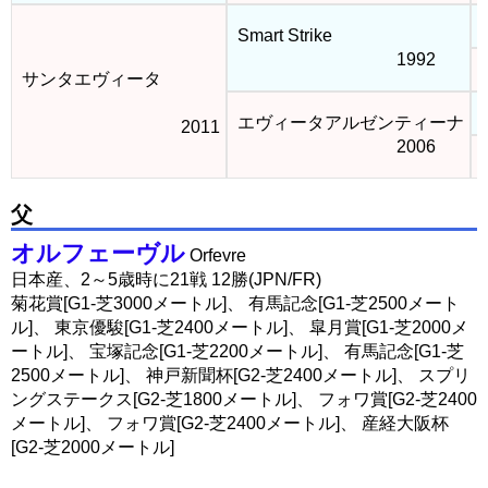
M
Smart Strike
1992
C
サンタエヴィータ
C
エヴィータアルゼンティーナ
2011
2006
J
父
オルフェーヴル
Orfevre
日本産、2～5歳時に21戦 12勝(JPN/FR)
菊花賞[G1-芝3000メートル]、 有馬記念[G1-芝2500メート
ル]、 東京優駿[G1-芝2400メートル]、 皐月賞[G1-芝2000メ
ートル]、 宝塚記念[G1-芝2200メートル]、 有馬記念[G1-芝
2500メートル]、 神戸新聞杯[G2-芝2400メートル]、 スプリ
ングステークス[G2-芝1800メートル]、 フォワ賞[G2-芝2400
メートル]、 フォワ賞[G2-芝2400メートル]、 産経大阪杯
[G2-芝2000メートル]