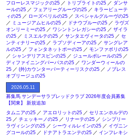
フローレスマジックの25
／
トリプライトの25
／
ダンサ
ールの25
／
フェアリーグルーヴの25
／
キラービューテ
ィの25
／
ローズベリルの25
／
スペシャルグルーヴの25
／
ミュージアムヒルの25
／
ドナウブルーの25
／
ラヴズ
オンリーミーの25
／
ワシントンレガシーの25
／
ザイラ
の25
／
ミスエルテの25
／
サンタエヴィータの25
／
セ
ンティナリーの25
／
ラプソディーアの25
／
サングレア
ルの25
／
フォンタネットポーの25
／
モンファボリの25
／
シャンデリアスピンの25
／
ジュールポレールの25
／
ディファイニングパーパスの25
／
ワンダーウィールの
25
／
(外)カウンターパーティーリスクの25
／
ノブレス
オブリージュの25
2026.05.11
募集馬 サンデーサラブレッドクラブ 2026年度会員募集
【関東】 新規追加
タムニアの25
／
アエロリットの25
／
セリエンホルデの
25
／
チェッキーノの25
／
リナーテの25
／
シンプリー
ラヴィシングの25
／
シーウィルレインの25
／
イヴニン
グコールの25
／
ドナアトラエンテの25
／
インフレキシ