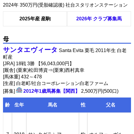
2024年 350万円(受胎確認後) 社台スタリオンステーション
2025年産 産駒
2026年 クラブ募集馬
母
サンタエヴィータ
Santa Evita 栗毛 2011年生 白老
町産
[JRA] 18戦 3勝 【56,043,000円】
[厩舎] (栗東)松田博資⇒(栗東)西村真幸
[馬体重] 432～478
[生産] 白老町/社台コーポレーション白老ファーム
[募集]
2012年1歳馬募集【関西】
2,500万円(500口)
齢
生年
馬名
性
父名