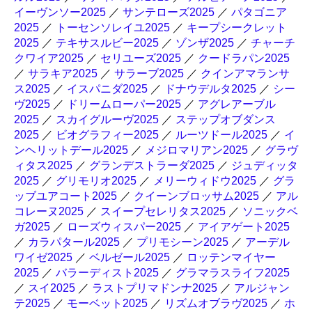
イーヴンソー2025
／
サンテローズ2025
／
パタゴニア
2025
／
トーセンソレイユ2025
／
キープシークレット
2025
／
テキサスルビー2025
／
ゾンザ2025
／
チャーチ
クワイア2025
／
セリユーズ2025
／
クードラパン2025
／
サラキア2025
／
サラーブ2025
／
クインアマランサ
ス2025
／
イスパニダ2025
／
ドナウデルタ2025
／
シー
ヴ2025
／
ドリームローパー2025
／
アグレアーブル
2025
／
スカイグルーヴ2025
／
ステップオブダンス
2025
／
ビオグラフィー2025
／
ルーツドール2025
／
イ
ンヘリットデール2025
／
メジロマリアン2025
／
グラヴ
ィタス2025
／
グランデストラーダ2025
／
ジュディッタ
2025
／
グリモリオ2025
／
メリーウィドウ2025
／
グラ
ッブユアコート2025
／
クイーンブロッサム2025
／
アル
コレーヌ2025
／
スイープセレリタス2025
／
ソニックベ
ガ2025
／
ローズウィスパー2025
／
アイアゲート2025
／
カラパタール2025
／
プリモシーン2025
／
アーデル
ワイゼ2025
／
ベルゼール2025
／
ロッテンマイヤー
2025
／
バラーディスト2025
／
グラマラスライフ2025
／
スイ2025
／
ラストプリマドンナ2025
／
アルジャン
テ2025
／
モーベット2025
／
リズムオブラヴ2025
／
ホ