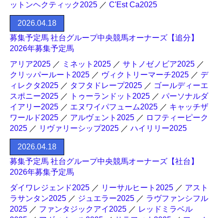
ットンヘクティック2025
／
C'Est Ca2025
2026.04.18
募集予定馬 社台グループ中央競馬オーナーズ【追分】
2026年募集予定馬
アリア2025
／
ミネット2025
／
サトノゼノビア2025
／
クリッパールート2025
／
ヴィクトリーマーチ2025
／
デ
ィレクタ2025
／
タフタドレープ2025
／
ゴールディーエ
スポニー2025
／
トゥーランドット2025
／
パーソナルダ
イアリー2025
／
エヌワイパフューム2025
／
キャッチザ
ワールド2025
／
アルヴェント2025
／
ロフティーピーク
2025
／
リヴァリーシップ2025
／
ハイリリー2025
2026.04.18
募集予定馬 社台グループ中央競馬オーナーズ【社台】
2026年募集予定馬
ダイワレジェンド2025
／
リーサルヒート2025
／
アスト
ラサンタン2025
／
ジュエラー2025
／
ラヴファンシフル
2025
／
ファンタジックアイ2025
／
レッドミラベル