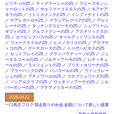
ビリティの25
／
ティグラーシャの25
／
マニーズオンシ
ャーロットの25
／
サルファーコスモスの25
／
モアナア
ネラの25
／
リトミカメンテの25
／
インフィナイトの25
／
デアレガーロの25
／
グランアレグリアの25
／
アルミ
レーナの25
／
タッチングスピーチの25
／
シュプリーム
ギフトの25
／
グルファクシーの25
／
アステリックスの
25
／
カービングパスの25
／
オールアットワンスの25
／
フォークテイルの25
／
ヒメノカリスの25
／
アロマテ
ィコの25
／
ゲーテローズの25
／
トゥザハピネスの25
／
セットプレイの25
／
グランパラディーゾの25
／
ジュ
ーヌエコールの25
／
パルティアーモの25
／
レティキュ
ールの25
／
ライツェントの25
／
プリティカリーナの25
／
ブラーバックの25
／
バンゴールの25
／
ヴァンフレー
シュの25
／
プチノワールの25
／
コナブリュワーズの25
／
ソシアルクラブの25
／
ヴェネツィアーナの25
／
シル
バーポジーの25
／
アナアメリカーナの25
2026.04.22
一口馬主ブログ 競走取りやめ金 金額について新しい提案