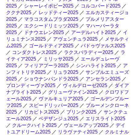
2025
／
シャーレイポピー2025
／
コルコバード2025
／
ククナ2025
／
レッドティー2025
／
エルカスティージョ
2025
／
マラコスタムブラダ2025
／
プルメリアスター
2025
／
エクシードリミッツ2025
／
マハーバーラタ
2025
／
ドナウエレン2025
／
アーデルハイト2025
／
イ
リュミナンス2025
／
アヴェンチュラ2025
／
メサルティ
ム2025
／
ゴールドティア2025
／
パドゥヴァルス2025
／
コンダクトレス2025
／
ラクスバラディー2025
／
ラ
イティア2025
／
ミリッサ2025
／
エールデュレーヴ
2025
／
フィリアプーラ2025
／
シンハライト2025
／
ア
ンフィトリテ2025
／
リュラ2025
／
サンブルエミューズ
2025
／
ショウナンパンドラ2025
／
アンセラン2025
／
ブロンディーヴァ2025
／
ヴィルデローゼ2025
／
ダイア
ナブライト2025
／
グリューヴァイン2025
／
クロワドフ
ェール2025
／
ヴァルキュリア2025
／
ゴールデンプルー
フ2025
／
スピードリッパー2025
／
ブルーメンクローネ
2025
／
リカビトス2025
／
ブリンク2025
／
サンクテュ
エール2025
／
ベデザンジュ2025
／
エリスライト2025
／
クルークハイト2025
／
ヴェールアップ2025
／
デイ
トユアドリーム2025
／
リラヴァティ2025
／
クルミナル