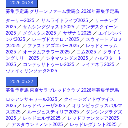
2026.06.28
募集予定馬 グリーンファーム愛馬会 2026年募集予定馬
ターリー2025
／
サムライドライブ2025
／
リーチング
2025
／
サムシングジャスト2025
／
アンデスクイーン
2025
／
メグスタス2025
／
サザナミ2025
／
エイシンバ
ンバ2025
／
レーヴドカナロア2025
／
スウィートプロミ
ス2025
／
ファストアズエバー2025
／
レッドオーラム
2025
／
オータムフラワー2025
／
コム2025
／
クライミ
ングリリー2025
／
シネマソングス2025
／
ハルワタート
2025
／
コンテッサトゥーレ2025
／
レイアネラ2025
／
ヴァイオリンソナタ2025
2026.05.22
募集予定馬 東京サラブレッドクラブ 2026年募集予定馬
ロシアンサモワール2025
／
クイーンズアドヴァイス
2025
／
レッドベレーザ2025
／
オリンピックラスパルマ
ス2025
／
ルージュスティリア2025
／
ダンシングラグズ
2025
／
レッドエルザ2025
／
レッドファンタジア2025
／
アスタウンドメント2025
／
レッドレグナント2025
／