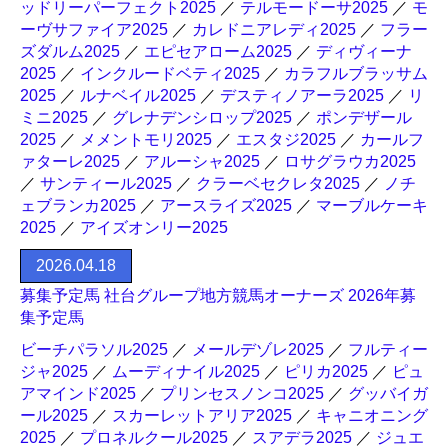
ッドリーパーフェクト2025
／
テルモードーサ2025
／
モ
ーヴサファイア2025
／
カレドニアレディ2025
／
フラー
ズダルム2025
／
エピセアローム2025
／
ディヴィーナ
2025
／
インクルードベティ2025
／
カラフルブラッサム
2025
／
ルナベイル2025
／
デスティノアーラ2025
／
リ
ミニ2025
／
グレナデンシロップ2025
／
ポンデザール
2025
／
メメントモリ2025
／
エスタジ2025
／
カールフ
ァターレ2025
／
アルーシャ2025
／
ロサグラウカ2025
／
サンティール2025
／
クラーベセクレタ2025
／
ノチ
ェブランカ2025
／
アースライズ2025
／
マーブルケーキ
2025
／
アイズオンリー2025
2026.04.18
募集予定馬 社台グループ地方競馬オーナーズ 2026年募
集予定馬
ビーチパラソル2025
／
メールデゾレ2025
／
フルティー
ジャ2025
／
ムーディナイル2025
／
ピリカ2025
／
ピュ
アマインド2025
／
プリンセスノンコ2025
／
グッバイガ
ール2025
／
スカーレットアリア2025
／
キャニオニング
2025
／
プロネルクール2025
／
スアデラ2025
／
ジュエ