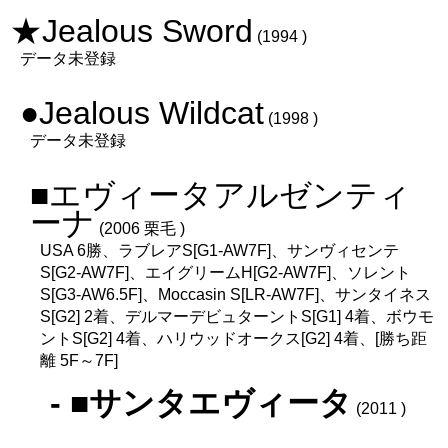
★Jealous Sword
(1994 )
データ未登録
●Jealous Wildcat
(1998 )
データ未登録
■エヴィータアルゼンティ
ーナ
(2006 栗毛 )
USA 6勝、ラブレアS[G1-AW7F]、サンヴィセンテ
S[G2-AW7F]、エイグリームH[G2-AW7F]、ソレント
S[G3-AW6.5F]、Moccasin S[LR-AW7F]、サンタイネス
S[G2] 2着、デルマーデビュターントS[G1] 4着、ボウモ
ントS[G2] 4着、ハリウッドオークス[G2] 4着、[勝ち距
離 5F～7F]
- ■サンタエヴィータ
(2011 )