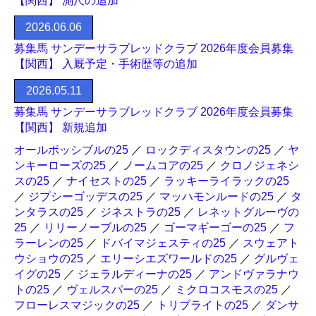
【関西】 測尺の追加
2026.06.06
募集馬 サンデーサラブレッドクラブ 2026年度会員募集
【関西】 入厩予定・手術歴等の追加
2026.05.11
募集馬 サンデーサラブレッドクラブ 2026年度会員募集
【関西】 新規追加
オールポッシブルの25
／
ロックディスタウンの25
／
ヤ
ンキーローズの25
／
ノームコアの25
／
クロノジェネシ
スの25
／
ナイセストの25
／
ラッキーライラックの25
／
ジプシーゴッデスの25
／
マッハモンルードの25
／
タ
ンタラスの25
／
ジネストラの25
／
レネットグルーヴの
25
／
リリーノーブルの25
／
ゴーマギーゴーの25
／
フ
ラーレンの25
／
ドバイマジェスティの25
／
スウェアト
ウショウの25
／
エリーシエズワールドの25
／
グルヴェ
イグの25
／
ジェラルディーナの25
／
アンドヴァラナウ
トの25
／
ヴェルスパーの25
／
ミクロコスモスの25
／
フローレスマジックの25
／
トリプライトの25
／
ダンサ