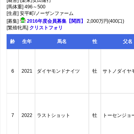
[厩舎] (栗東)安田隆行
[馬体重] 496～500
[生産] 安平町/ノーザンファーム
[募集]
2016年度会員募集【関西】
2,000万円(400口)
[繁殖牝馬]
クリストフォリ
齢
生年
馬名
性
父名
6
2021
ダイヤモンドナイツ
牡
サトノダイヤ
7
2022
ラストショット
牡
トーセンジョ