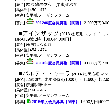
[厩舎] (栗東)高野友和⇒(栗東)池添学
[馬体重] 450～476
[生産] 安平町/ノーザンファーム
[募集]
2012年度会員募集【関西】
2,200万円(40
- ■アインザッツ
(2013 牡 鹿毛 ステイゴール
[JRA] 19戦 2勝 【38,044,000円】
[厩舎] (栗東)大久保龍
[馬体重] 454～474
[生産] 安平町/ノーザンファーム
[募集]
2014年度会員募集【関西】
4,000万円(40
- ■パルティトゥーラ
(2014 牝 黒鹿毛 
[JRA] 12戦 3勝、木更津特別(1000万下-T1600) 【32,6
[厩舎] (美浦)和田正一
[馬体重] 460～482
[生産] 安平町/ノーザンファーム
[募集]
2015年度会員募集【関東】
1,600万円(400口