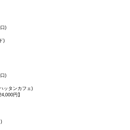
0口)
ド)
0口)
マンハッタンカフェ)
24,000円】
)