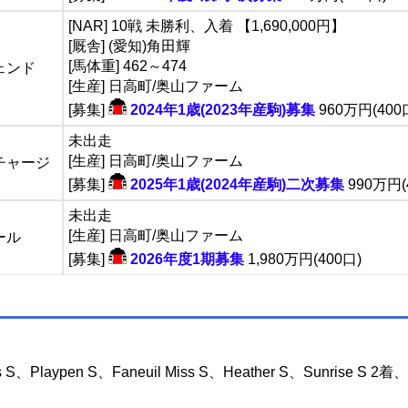
[NAR] 10戦 未勝利、入着 【1,690,000円】
[厩舎] (愛知)角田輝
[馬体重] 462～474
ェンド
[生産] 日高町/奥山ファーム
[募集]
2024年1歳(2023年産駒)募集
960万円(400
未出走
[生産] 日高町/奥山ファーム
チャージ
[募集]
2025年1歳(2024年産駒)二次募集
990万円(
未出走
[生産] 日高町/奥山ファーム
ール
[募集]
2026年度1期募集
1,980万円(400口)
s S、Playpen S、Faneuil Miss S、Heather S、Sunrise S 2着、