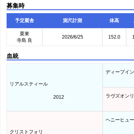
募集時
予定厩舎
測尺計測
体高
栗東
2026/6/25
152.0
寺島 良
血統
ディープイン
リアルスティール
ラヴズオンリ
2012
ヘニーヒュ
クリストフォリ