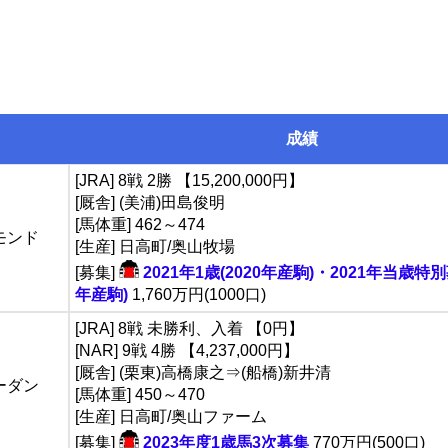
成績
[JRA] 8戦 2勝 【15,200,000円】
[厩舎] (美浦)田島俊明
[馬体重] 462～474
モンド
[生産] 日高町/奥山牧場
[募集]
2021年1歳(2020年産駒)・2021年当歳特別
年産駒)
1,760万円(1000口)
[JRA] 8戦 未勝利、入着 【0円】
[NAR] 9戦 4勝 【4,237,000円】
[厩舎] (栗東)高橋康之⇒(船橋)新井清
ーダン
[馬体重] 450～470
[生産] 日高町/奥山ファーム
[募集]
2023年度1歳馬3次募集
770万円(500口)