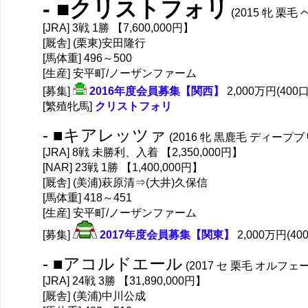
- ■クリストフォリ
(2015 牝 栗
[JRA] 3戦 1勝 【7,600,000円】
[厩舎] (栗東)安田隆行
[馬体重] 496～500
[生産] 安平町/ノーザンファーム
[募集]
2016年度会員募集【関西】
2,000万円(400口
[繁殖牝馬]
クリストフォリ
- ■キアレッツァ
(2016 牝 黒鹿毛 ディープ
[JRA] 8戦 未勝利、入着 【2,350,000円】
[NAR] 23戦 1勝 【1,400,000円】
[厩舎] (美浦)萩原清⇒(大井)久保信
[馬体重] 418～451
[生産] 安平町/ノーザンファーム
[募集]
2017年度会員募集【関東】
2,000万円(40
- ■アコルドエール
(2017 セ 栗毛 オルフェ
[JRA] 24戦 3勝 【31,890,000円】
[厩舎] (美浦)中川公成