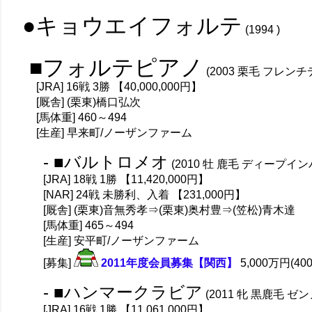
●キョウエイフォルテ
(1994 )
■フォルテピアノ
(2003 栗毛 フレン
[JRA] 16戦 3勝 【40,000,000円】
[厩舎] (栗東)橋口弘次
[馬体重] 460～494
[生産] 早来町/ノーザンファーム
- ■バルトロメオ
(2010 牡 鹿毛 ディープイン
[JRA] 18戦 1勝 【11,420,000円】
[NAR] 24戦 未勝利、入着 【231,000円】
[厩舎] (栗東)音無秀孝⇒(栗東)奥村豊⇒(笠松)青木達
[馬体重] 465～494
[生産] 安平町/ノーザンファーム
[募集]
2011年度会員募集【関西】
5,000万円(40
- ■ハンマークラビア
(2011 牝 黒鹿毛 ゼ
[JRA] 16戦 1勝 【11,061,000円】