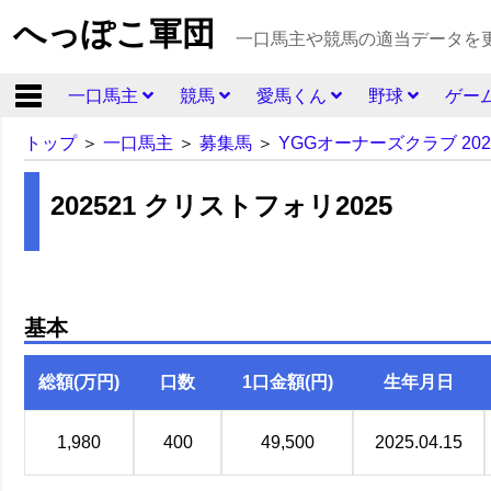
へっぽこ軍団
一口馬主や競馬の適当データを
一口馬主
競馬
愛馬くん
野球
ゲー
トップ
＞
一口馬主
＞
募集馬
＞
YGGオーナーズクラブ 20
202521 クリストフォリ2025
基本
総額(万円)
口数
1口金額(円)
生年月日
1,980
400
49,500
2025.04.15