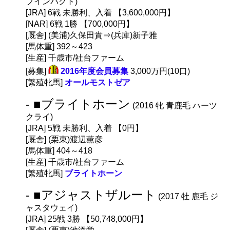
プインパクト)
[JRA] 6戦 未勝利、入着 【3,600,000円】
[NAR] 6戦 1勝 【700,000円】
[厩舎] (美浦)久保田貴⇒(兵庫)新子雅
[馬体重] 392～423
[生産] 千歳市/社台ファーム
[募集]
2016年度会員募集
3,000万円(10口)
[繁殖牝馬]
オールモストゼア
- ■ブライトホーン
(2016 牝 青鹿毛 ハーツ
クライ)
[JRA] 5戦 未勝利、入着 【0円】
[厩舎] (栗東)渡辺薫彦
[馬体重] 404～418
[生産] 千歳市/社台ファーム
[繁殖牝馬]
ブライトホーン
- ■アジャストザルート
(2017 牡 鹿毛 ジ
ャスタウェイ)
[JRA] 25戦 3勝 【50,748,000円】