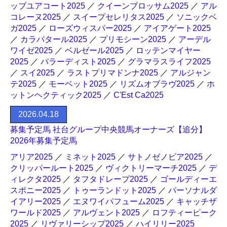
ッブユアコート2025
／
クイーンブロッサム2025
／
アル
コレーヌ2025
／
スイープセレリタス2025
／
ソニックベ
ガ2025
／
ローズウィスパー2025
／
アイアゲート2025
／
カラパタール2025
／
プリモシーン2025
／
アーデル
ワイゼ2025
／
ベルゼール2025
／
ロッテンマイヤー
2025
／
バラーディスト2025
／
グラマラスライフ2025
／
スイ2025
／
ラストプリマドンナ2025
／
アルジャン
テ2025
／
モーベット2025
／
リズムオブラヴ2025
／
ホ
ットンヘクティック2025
／
C'Est Ca2025
2026.04.18
募集予定馬 社台グループ中央競馬オーナーズ【追分】
2026年募集予定馬
アリア2025
／
ミネット2025
／
サトノゼノビア2025
／
クリッパールート2025
／
ヴィクトリーマーチ2025
／
デ
ィレクタ2025
／
タフタドレープ2025
／
ゴールディーエ
スポニー2025
／
トゥーランドット2025
／
パーソナルダ
イアリー2025
／
エヌワイパフューム2025
／
キャッチザ
ワールド2025
／
アルヴェント2025
／
ロフティーピーク
2025
／
リヴァリーシップ2025
／
ハイリリー2025