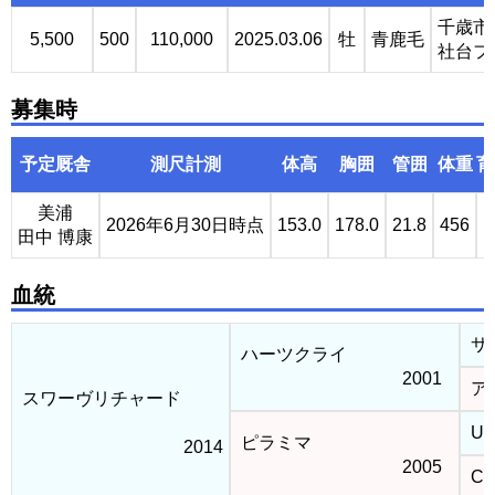
千歳市
5,500
500
110,000
2025.03.06
牡
青鹿毛
社台フ
募集時
予定厩舎
測尺計測
体高
胸囲
管囲
体重
育
美浦
2026年6月30日時点
153.0
178.0
21.8
456
田中 博康
血統
サ
ハーツクライ
2001
ア
スワーヴリチャード
Unb
ピラミマ
2014
2005
Car