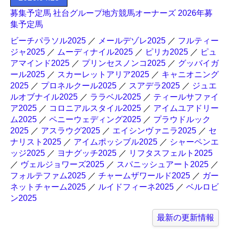
募集予定馬 社台グループ地方競馬オーナーズ 2026年募
集予定馬
ビーチパラソル2025
／
メールデゾレ2025
／
フルティー
ジャ2025
／
ムーディナイル2025
／
ピリカ2025
／
ピュ
アマインド2025
／
プリンセスノンコ2025
／
グッバイガ
ール2025
／
スカーレットアリア2025
／
キャニオニング
2025
／
プロネルクール2025
／
スアデラ2025
／
ジュエ
ルオブナイル2025
／
ララベル2025
／
ティールサファイ
ア2025
／
コロニアルスタイル2025
／
アイムユアドリー
ム2025
／
ペニーウェディング2025
／
プラウドルック
2025
／
アスラウグ2025
／
エイシンヴァニラ2025
／
セ
ナリスト2025
／
アイムポッシブル2025
／
シャーペンエ
ッジ2025
／
ヨナグッチ2025
／
リフタスフェルト2025
／
ヴェルジョワーズ2025
／
スパニッシュアート2025
／
フォルテファム2025
／
チャームザワールド2025
／
ガー
ネットチャーム2025
／
ルイドフィーネ2025
／
ベルロビ
ン2025
最新の更新情報