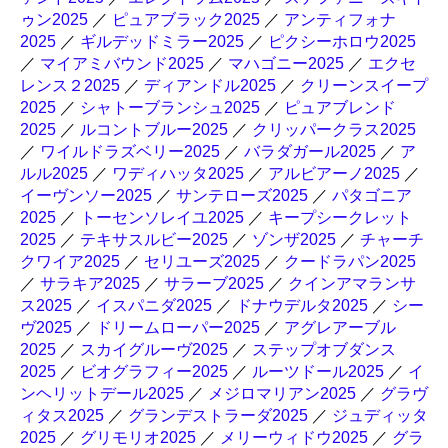
ゥン2025
／
ピュアブラック2025
／
アンティフォナ
2025
／
ギルデッドミラー2025
／
ピクシーホロウ2025
／
マイアミバウンド2025
／
マハゴニー2025
／
エクセ
レンス２2025
／
ディアンドル2025
／
クリーンスイープ
2025
／
シャトーブランシュ2025
／
ピュアブレンド
2025
／
ルコントブルー2025
／
クリッパークラス2025
／
ワイルドラズベリー2025
／
バラダガール2025
／
ア
ルル2025
／
ワディハッタ2025
／
アルビアーノ2025
／
イーヴンソー2025
／
サンテローズ2025
／
パタゴニア
2025
／
トーセンソレイユ2025
／
キープシークレット
2025
／
テキサスルビー2025
／
ゾンザ2025
／
チャーチ
クワイア2025
／
セリユーズ2025
／
クードラパン2025
／
サラキア2025
／
サラーブ2025
／
クインアマランサ
ス2025
／
イスパニダ2025
／
ドナウデルタ2025
／
シー
ヴ2025
／
ドリームローパー2025
／
アグレアーブル
2025
／
スカイグルーヴ2025
／
ステップオブダンス
2025
／
ビオグラフィー2025
／
ルーツドール2025
／
イ
ンヘリットデール2025
／
メジロマリアン2025
／
グラヴ
ィタス2025
／
グランデストラーダ2025
／
ジュディッタ
2025
／
グリモリオ2025
／
メリーウィドウ2025
／
グラ