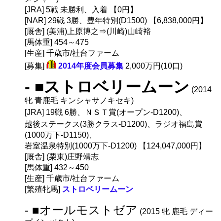
[JRA] 5戦 未勝利、入着 【0円】
[NAR] 29戦 3勝、豊年特別(D1500) 【6,838,000円】
[厩舎] (美浦)上原博之⇒(川崎)山崎裕
[馬体重] 454～475
[生産] 千歳市/社台ファーム
[募集]
2014年度会員募集
2,000万円(10口)
- ■ストロベリームーン
(2014
牝 青鹿毛 キンシャサノキセキ)
[JRA] 19戦 6勝、ＮＳＴ賞(オープン-D1200)、
越後ステークス(3勝クラス-D1200)、ラジオ福島賞
(1000万下-D1150)、
岩室温泉特別(1000万下-D1200) 【124,047,000円】
[厩舎] (栗東)庄野靖志
[馬体重] 432～450
[生産] 千歳市/社台ファーム
[繁殖牝馬]
ストロベリームーン
- ■オールモストゼア
(2015 牝 鹿毛 ディー