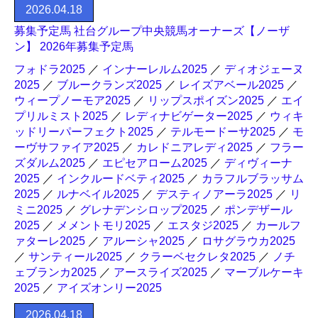
2026.04.18
募集予定馬 社台グループ中央競馬オーナーズ【ノーザ
ン】 2026年募集予定馬
フォドラ2025
／
インナーレルム2025
／
ディオジェーヌ
2025
／
ブルークランズ2025
／
レイズアベール2025
／
ウィープノーモア2025
／
リップスポイズン2025
／
エイ
プリルミスト2025
／
レディナビゲーター2025
／
ウィキ
ッドリーパーフェクト2025
／
テルモードーサ2025
／
モ
ーヴサファイア2025
／
カレドニアレディ2025
／
フラー
ズダルム2025
／
エピセアローム2025
／
ディヴィーナ
2025
／
インクルードベティ2025
／
カラフルブラッサム
2025
／
ルナベイル2025
／
デスティノアーラ2025
／
リ
ミニ2025
／
グレナデンシロップ2025
／
ポンデザール
2025
／
メメントモリ2025
／
エスタジ2025
／
カールフ
ァターレ2025
／
アルーシャ2025
／
ロサグラウカ2025
／
サンティール2025
／
クラーベセクレタ2025
／
ノチ
ェブランカ2025
／
アースライズ2025
／
マーブルケーキ
2025
／
アイズオンリー2025
2026.04.18