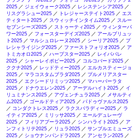
2025
／
ジェイウォーク2025
／
レシステンシア2025
／
リスグラシュー2025
／
トレジャーステイト2025
／
エス
ティタート2025
／
スウィッチインタイム2025
／
スルー
セブンシーズ2025
／
ストゥーティ2025
／
ウィンターパ
ワー2025
／
フォースターデイズ2025
／
アールブリュッ
ト2025
／
マルシュロレーヌ2025
／
シーリア2025
／
プ
レシャライジング2025
／
ファーストフォリオ2025
／
ア
トミカオロ2025
／
ハープスター2025
／
レイパパレ
2025
／
シャーレイポピー2025
／
コルコバード2025
／
ククナ2025
／
レッドティー2025
／
エルカスティージョ
2025
／
マラコスタムブラダ2025
／
プルメリアスター
2025
／
エクシードリミッツ2025
／
マハーバーラタ
2025
／
ドナウエレン2025
／
アーデルハイト2025
／
イ
リュミナンス2025
／
アヴェンチュラ2025
／
メサルティ
ム2025
／
ゴールドティア2025
／
パドゥヴァルス2025
／
コンダクトレス2025
／
ラクスバラディー2025
／
ラ
イティア2025
／
ミリッサ2025
／
エールデュレーヴ
2025
／
フィリアプーラ2025
／
シンハライト2025
／
ア
ンフィトリテ2025
／
リュラ2025
／
サンブルエミューズ
2025
／
ショウナンパンドラ2025
／
アンセラン2025
／