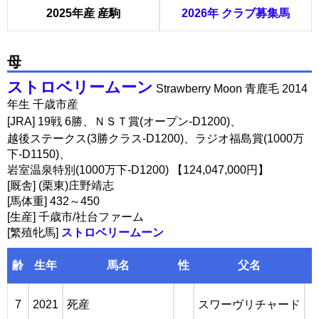
2025年産 産駒
2026年 クラブ募集馬
母
ストロベリームーン
Strawberry Moon 青鹿毛 2014
年生 千歳市産
[JRA] 19戦 6勝、ＮＳＴ賞(オープン-D1200)、
越後ステークス(3勝クラス-D1200)、ラジオ福島賞(1000万
下-D1150)、
岩室温泉特別(1000万下-D1200) 【124,047,000円】
[厩舎] (栗東)庄野靖志
[馬体重] 432～450
[生産] 千歳市/社台ファーム
[繁殖牝馬]
ストロベリームーン
齢
生年
馬名
性
父名
7
2021
死産
スワーヴリチャード