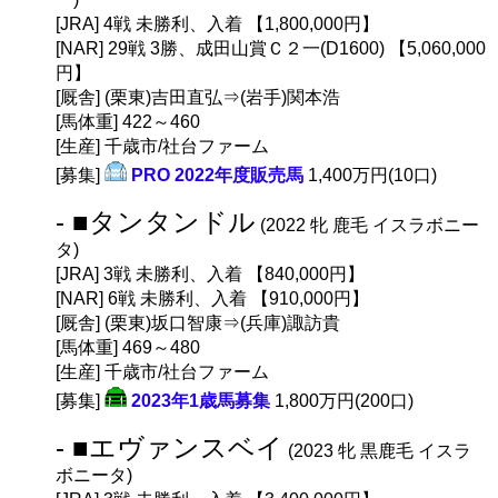
[JRA] 4戦 未勝利、入着 【1,800,000円】
[NAR] 29戦 3勝、成田山賞Ｃ２一(D1600) 【5,060,000
円】
[厩舎] (栗東)吉田直弘⇒(岩手)関本浩
[馬体重] 422～460
[生産] 千歳市/社台ファーム
[募集]
PRO 2022年度販売馬
1,400万円(10口)
- ■タンタンドル
(2022 牝 鹿毛 イスラボニー
タ)
[JRA] 3戦 未勝利、入着 【840,000円】
[NAR] 6戦 未勝利、入着 【910,000円】
[厩舎] (栗東)坂口智康⇒(兵庫)諏訪貴
[馬体重] 469～480
[生産] 千歳市/社台ファーム
[募集]
2023年1歳馬募集
1,800万円(200口)
- ■エヴァンスベイ
(2023 牝 黒鹿毛 イスラ
ボニータ)