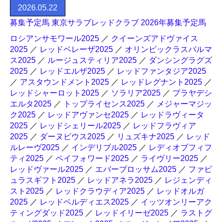
2026.05.22
募集予定馬 東京サラブレッドクラブ 2026年募集予定馬
ロシアンサモワール2025
／
クイーンズアドヴァイス
2025
／
レッドベレーザ2025
／
オリンピックラスパルマ
ス2025
／
ルージュスティリア2025
／
ダンシングラグズ
2025
／
レッドエルザ2025
／
レッドファンタジア2025
／
アスタウンドメント2025
／
レッドレグナント2025
／
レッドシャーロット2025
／
ソラリア2025
／
プラヤデシ
エルタ2025
／
トップライセンス2025
／
メジャーマジッ
ク2025
／
レッドアヴァンセ2025
／
レッドラヴィータ
2025
／
レッドシェリール2025
／
レッドフラヴィア
2025
／
ダーヌビウス2025
／
リュズキナ2025
／
レッド
ルレーヴ2025
／
インデリブル2025
／
レディオブフィフ
ティ2025
／
ペイフォワード2025
／
ライヴリー2025
／
レッドヴァール2025
／
エバーブロッサム2025
／
ファビ
ュラスギフト2025
／
レッドアネラ2025
／
レジェンディ
スト2025
／
レッドクラウディア2025
／
レッドオルガ
2025
／
レッドベルディエス2025
／
イッツオンリーアク
ティングダッド2025
／
レッドイリーゼ2025
／
ラストグ