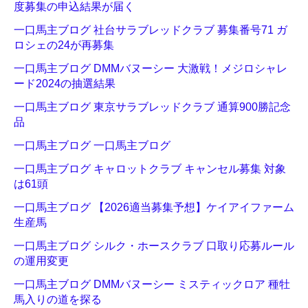
度募集の申込結果が届く
一口馬主ブログ 社台サラブレッドクラブ 募集番号71 ガ
ロシェの24が再募集
一口馬主ブログ DMMバヌーシー 大激戦！メジロシャレ
ード2024の抽選結果
一口馬主ブログ 東京サラブレッドクラブ 通算900勝記念
品
一口馬主ブログ 一口馬主ブログ
一口馬主ブログ キャロットクラブ キャンセル募集 対象
は61頭
一口馬主ブログ 【2026適当募集予想】ケイアイファーム
生産馬
一口馬主ブログ シルク・ホースクラブ 口取り応募ルール
の運用変更
一口馬主ブログ DMMバヌーシー ミスティックロア 種牡
馬入りの道を探る