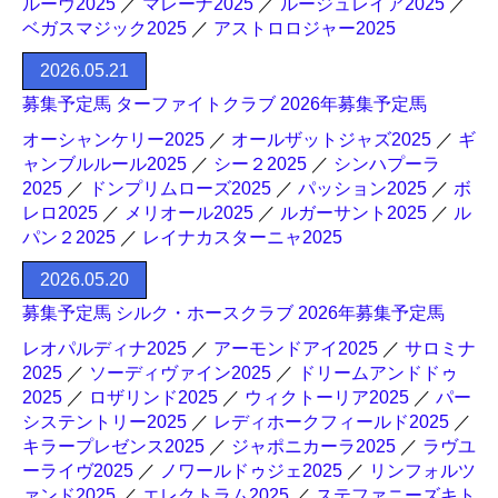
ルーヴ2025
／
マレーナ2025
／
ルージュレイア2025
／
ベガスマジック2025
／
アストロロジャー2025
2026.05.21
募集予定馬 ターファイトクラブ 2026年募集予定馬
オーシャンケリー2025
／
オールザットジャズ2025
／
ギ
ャンブルルール2025
／
シー２2025
／
シンハプーラ
2025
／
ドンプリムローズ2025
／
パッション2025
／
ボ
レロ2025
／
メリオール2025
／
ルガーサント2025
／
ル
パン２2025
／
レイナカスターニャ2025
2026.05.20
募集予定馬 シルク・ホースクラブ 2026年募集予定馬
レオパルディナ2025
／
アーモンドアイ2025
／
サロミナ
2025
／
ソーディヴァイン2025
／
ドリームアンドドゥ
2025
／
ロザリンド2025
／
ウィクトーリア2025
／
パー
システントリー2025
／
レディホークフィールド2025
／
キラープレゼンス2025
／
ジャポニカーラ2025
／
ラヴユ
ーライヴ2025
／
ノワールドゥジェ2025
／
リンフォルツ
ァンド2025
／
エレクトラム2025
／
ステファニーズキト