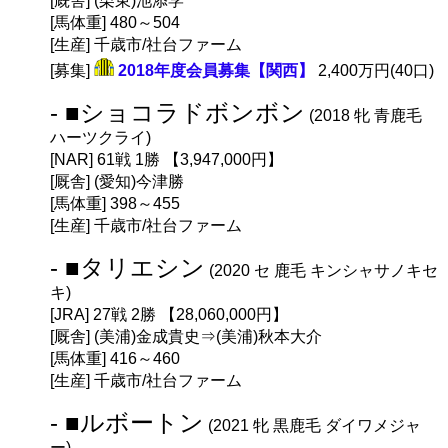
[厩舎] (栗東)池添学
[馬体重] 480～504
[生産] 千歳市/社台ファーム
[募集]
2018年度会員募集【関西】
2,400万円(40口)
- ■ショコラドボンボン
(2018 牝 青鹿毛
ハーツクライ)
[NAR] 61戦 1勝 【3,947,000円】
[厩舎] (愛知)今津勝
[馬体重] 398～455
[生産] 千歳市/社台ファーム
- ■タリエシン
(2020 セ 鹿毛 キンシャサノキセ
キ)
[JRA] 27戦 2勝 【28,060,000円】
[厩舎] (美浦)金成貴史⇒(美浦)秋本大介
[馬体重] 416～460
[生産] 千歳市/社台ファーム
- ■ルボートン
(2021 牝 黒鹿毛 ダイワメジャ
ー)