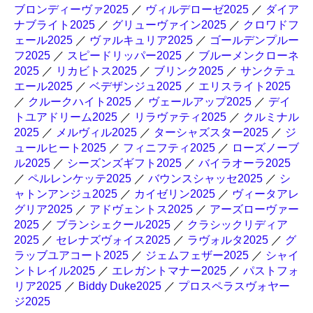
ブロンディーヴァ2025
／
ヴィルデローゼ2025
／
ダイア
ナブライト2025
／
グリューヴァイン2025
／
クロワドフ
ェール2025
／
ヴァルキュリア2025
／
ゴールデンプルー
フ2025
／
スピードリッパー2025
／
ブルーメンクローネ
2025
／
リカビトス2025
／
ブリンク2025
／
サンクテュ
エール2025
／
ベデザンジュ2025
／
エリスライト2025
／
クルークハイト2025
／
ヴェールアップ2025
／
デイ
トユアドリーム2025
／
リラヴァティ2025
／
クルミナル
2025
／
メルヴィル2025
／
ターシャズスター2025
／
ジ
ュールヒート2025
／
フィニフティ2025
／
ローズノーブ
ル2025
／
シーズンズギフト2025
／
バイラオーラ2025
／
ペルレンケッテ2025
／
バウンスシャッセ2025
／
シ
ャトンアンジュ2025
／
カイゼリン2025
／
ヴィータアレ
グリア2025
／
アドヴェントス2025
／
アーズローヴァー
2025
／
ブランシェクール2025
／
クラシックリディア
2025
／
セレナズヴォイス2025
／
ラヴォルタ2025
／
グ
ラッブユアコート2025
／
ジェムフェザー2025
／
シャイ
ントレイル2025
／
エレガントマナー2025
／
パストフォ
リア2025
／
Biddy Duke2025
／
プロスペラスヴォヤー
ジ2025