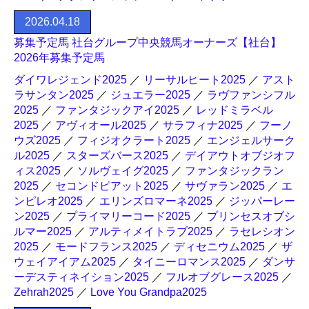
2026.04.18
募集予定馬 社台グループ中央競馬オーナーズ【社台】
2026年募集予定馬
ダイワレジェンド2025
／
リーサルヒート2025
／
アスト
ラサンタン2025
／
ジュエラー2025
／
ラヴファンシフル
2025
／
ファンタジックアイ2025
／
レッドミラベル
2025
／
アヴィオール2025
／
サラフィナ2025
／
フーノ
ウズ2025
／
フィジオクラート2025
／
エンジェルサーク
ル2025
／
スターズバース2025
／
デイアウトオブジオフ
ィス2025
／
ソルヴェイグ2025
／
ファンタジックラン
2025
／
セコンドピアット2025
／
サヴァラン2025
／
エ
ンピレオ2025
／
エリンズロマーネ2025
／
ジッパーレー
ン2025
／
プライマリーコード2025
／
プリンセスオブシ
ルマー2025
／
アルティメイトラブ2025
／
ラセレシオン
2025
／
モードフランス2025
／
ディセニウム2025
／
ザ
ウェイアイアム2025
／
タイニーロマンス2025
／
ダンサ
ーデスティネイション2025
／
フルオブグレース2025
／
Zehrah2025
／
Love You Grandpa2025