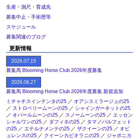
生産・測尺・育成先
募集中止・手術歴等
スケジュール
募集関連のブログ
更新情報
2026.07.15
募集馬 Blooming Horse Club 2026年度募集
2026.06.27
募集馬 Blooming Horse Club 2026年度募集 新規追加
ミチャチスインテンタの25
／
オアシスミラージュの25
／
ストロベリームーンの25
／
シャインガーネットの25
／
オパールムーンの25
／
スノームーンの25
／
エッセン
シャルワンの25
／
ダフィネの25
／
タマノパルフェット
の25
／
エテルナメンテの25
／
ザクイーンの25
／
オピ
ュレンスの25
／
クイーンカピオラニの25
／
ジャポニカ