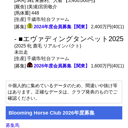
[JRA] 3戦 未勝利、入着 【3,400,000円】
[厩舎] (美浦)宮田敬介
[馬体重] 448
[生産] 千歳市/社台ファーム
[募集]
2024年度会員募集【関東】
2,400万円(40口)
- ■エヴァディングタンペット2025
(2025 牝 鹿毛 リアルインパクト)
未出走
[生産] 千歳市/社台ファーム
[募集]
2026年度会員募集【関東】
1,600万円(40口)
※個人的に集めているデータのため、間違いや抜け等
はあります。正確なデータは、クラブ発表のものでご
確認ください。
Blooming Horse Club 2026年度募集
募集馬