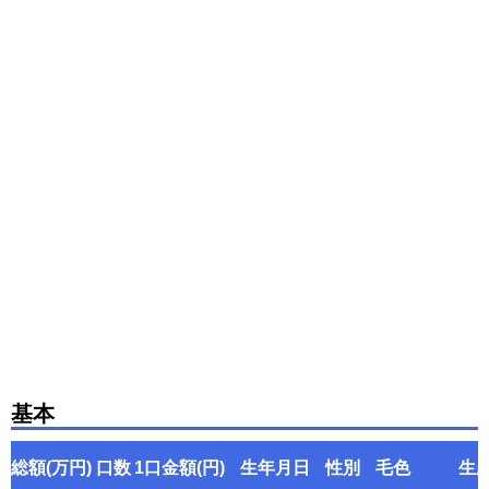
基本
総額(万円)
口数
1口金額(円)
生年月日
性別
毛色
生