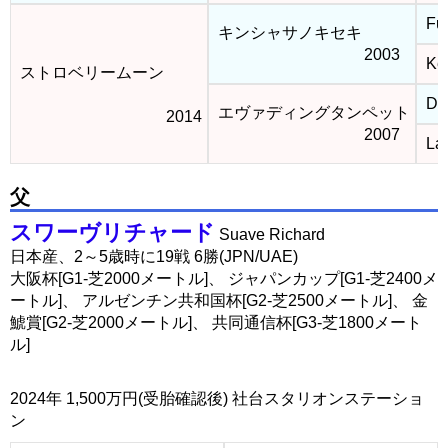
Fuj
キンシャサノキセキ
2003
Kel
ストロベリームーン
Dub
エヴァディングタンペット
2014
2007
La
父
スワーヴリチャード
Suave Richard
日本産、2～5歳時に19戦 6勝(JPN/UAE)
大阪杯[G1-芝2000メートル]、 ジャパンカップ[G1-芝2400メ
ートル]、 アルゼンチン共和国杯[G2-芝2500メートル]、 金
鯱賞[G2-芝2000メートル]、 共同通信杯[G3-芝1800メート
ル]
2024年 1,500万円(受胎確認後) 社台スタリオンステーショ
ン